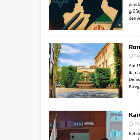
den­de
größ­t
den Al
Rom
24
Am 15.
li­ar­
Dienst
Kriegs
Kar
25
Bei de