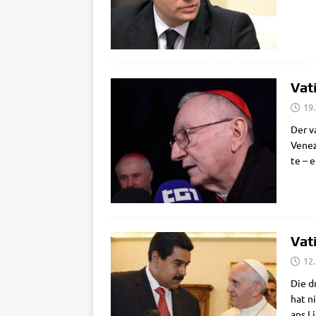
Vat
19
Der va
Vene­z
te – 
Vat
12
Die dr
hat ni
ans L