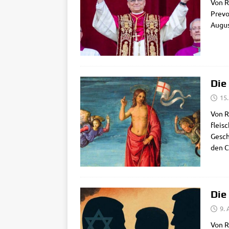
Von R
Pre­v
Augus
Die
15.
Von Ro
fleisc
Geschi
den Ch
Die
9. 
Von R