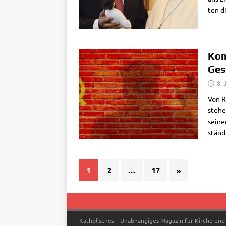
ten di
Kom
Ges
8. 
Von Ro
ste­he
sei­ne
ständ
1
2
…
17
»
Katholisches – Unabhängiges Magazin für Kirche und