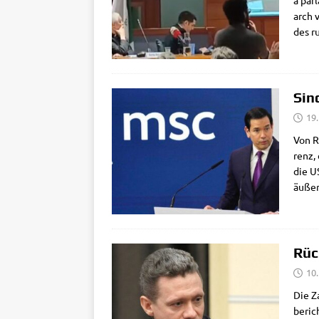
a parl
arch v
des ru
Sin
19
Von Ro
renz, 
die US
äuße­
Rüc
10
Die Z
beric