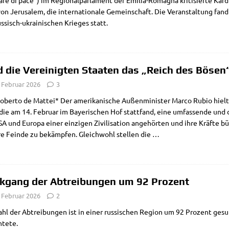
­a­re di pace“) im Regio­nal­par­la­ment der Emi­­lia-Roma­­gna kri­ti­sier­te Kar­di­
on Jeru­sa­lem, die inter­na­tio­na­le Gemein­schaft. Die Ver­an­stal­tung fan
s­­sisch-ukrai­­ni­­schen Krie­ges statt.
d die Vereinigten Staaten das „Reich des Bösen
. Februar 2026
3
ber­to de Mat­tei* Der ame­ri­ka­ni­sche Außen­mi­ni­ster Mar­co Rubio hielt
die am 14. Febru­ar im Baye­ri­schen Hof statt­fand, eine umfas­sen­de und dif
A und Euro­pa einer ein­zi­gen Zivi­li­sa­ti­on ange­hör­ten und ihre Kräf­t
re Fein­de zu bekämp­fen. Gleich­wohl stel­len die
…
kgang der Abtreibungen um 92 Prozent
. Februar 2026
2
ahl der Abtrei­bun­gen ist in einer rus­si­schen Regi­on um 92 Pro­zent ges
htete.