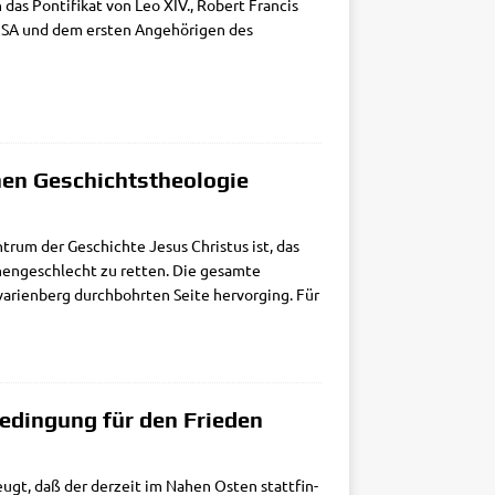
s Pon­ti­fi­kat von Leo XIV., Robert Fran­cis
USA und dem ersten Ange­hö­ri­gen des
chen Geschichtstheologie
n­trum der Geschich­te Jesus Chri­stus ist, das
hen­ge­schlecht zu ret­ten. Die gesam­te
­ri­en­berg durch­bohr­ten Sei­te her­vor­ging. Für
Bedingung für den Frieden
eugt, daß der der­zeit im Nahen Osten statt­fin­