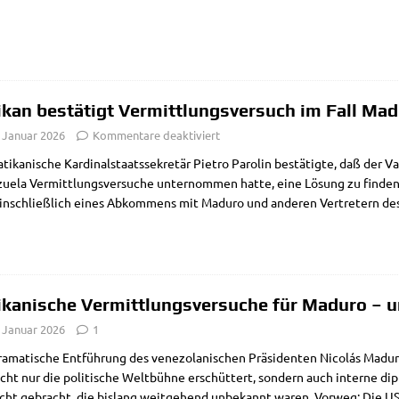
ikan bestätigt Vermittlungsversuch im Fall Ma
. Januar 2026
Kommentare deaktiviert
ti­ka­ni­sche Kar­di­nal­staats­se­kre­tär Pie­tro Paro­lin bestä­tig­te, daß der Va
ue­la Ver­mitt­lungs­ver­su­che unter­nom­men hat­te, eine Lösung zu fin­den, 
ein­schließ­lich eines Abkom­mens mit Madu­ro und ande­ren Ver­tre­tern d
ikanische Vermittlungsversuche für Maduro – un
. Januar 2026
1
a­ma­ti­sche Ent­füh­rung des vene­zo­la­ni­schen Prä­si­den­ten Nicolás Ma
cht nur die poli­ti­sche Welt­büh­ne erschüt­tert, son­dern auch inter­ne dipl
icht gebracht, die bis­lang weit­ge­hend unbe­kannt waren. Vor­weg: Die USA