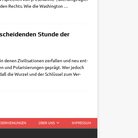
­ten­den Rechts. Wie die Washing­ton
…
scheidenden Stunde der
denen Zivi­li­sa­tio­nen zer­fal­len und neu ent­
n­gen und Pola­ri­sie­run­gen geprägt. Wer jedoch
, daß die Wur­zel und der Schlüs­sel zum Ver­
LESERMEINUNGEN
ÜBER UNS
IMPRESSUM