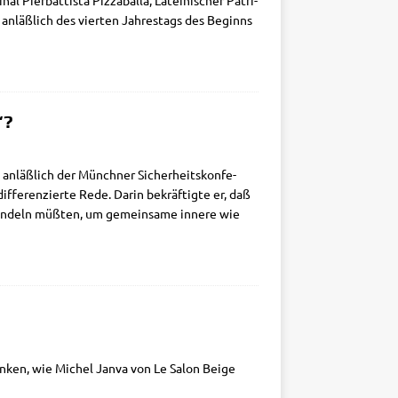
nal Pier­bat­ti­sta Piz­za­bal­la, Latei­ni­scher Patri­
d anläß­lich des vier­ten Jah­res­tags des Beginns
“?
 anläß­lich der Münch­ner Sicher­heits­kon­fe­
­fe­ren­zier­te Rede. Dar­in bekräf­tig­te er, daß
e bün­deln müß­ten, um gemein­sa­me inne­re wie
un­ken, wie Michel Jan­va von Le Salon Beige