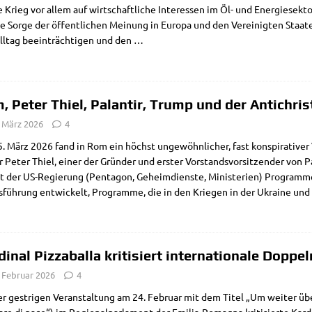
 Krieg vor allem auf wirt­schaft­li­che Inter­es­sen im Öl- und Ener­gie­sek­t
e Sor­ge der öffent­li­chen Mei­nung in Euro­pa und den Ver­ei­nig­ten Staa­te
l­tag beein­träch­ti­gen und den
…
, Peter Thiel, Palantir, Trump und der Antichris
. März 2026
4
 März 2026 fand in Rom ein höchst unge­wöhn­li­cher, fast kon­spi­ra­ti­ver Vor
­där Peter Thiel, einer der Grün­der und erster Vor­stands­vor­sit­zen­der von Pa
 der US-Regie­rung (Pen­ta­gon, Geheim­dien­ste, Mini­ste­ri­en) Pro­gram­m
­füh­rung ent­wickelt, Pro­gram­me, die in den Krie­gen in der Ukrai­ne und
dinal Pizzaballa kritisiert internationale Doppe
. Februar 2026
4
r gest­ri­gen Ver­an­stal­tung am 24. Febru­ar mit dem Titel „Um wei­ter übe