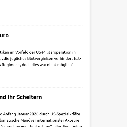
duro
ti­kan im Vor­feld der US-Mili­tär­o­pe­ra­ti­on in
„die jeg­li­ches Blut­ver­gie­ßen ver­hin­dert hät­
es Regimes –, doch dies war nicht möglich“.
d ihr Scheitern
du­ro Anfang Janu­ar 2026 durch US‑Spezialkräfte
o­ma­ti­sche Manö­ver inter­na­tio­na­ler Akteu­re
 spre­chen von „Fest­nah­me“, aller­dings agier­