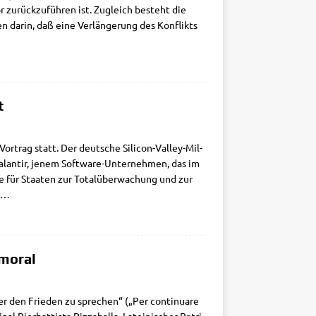
or zurück­zu­füh­ren ist. Zugleich besteht die
n dar­in, daß eine Ver­län­ge­rung des Kon­flikts
t
­trag statt. Der deut­sche Sili­­con-Val­­ley-Mil­­
lan­tir, jenem Sof­t­­wa­re-Unter­­neh­­men, das im
e für Staa­ten zur Total­über­wa­chung und zur
…
lmoral
r den Frie­den zu spre­chen“ („Per con­ti­nu­are