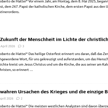
ober­to de Mat­tei* Vor einem Jahr, am Mon­tag, dem 8. Mai 2025, begann da
ost, dem 267. Papst der katho­li­schen Kir­che, dem ersten Papst aus den 
tinerordens.
 Zukunft der Menschheit im Lichte der christli
 April 2026
3
ber­to de Mat­tei* Das hei­li­ge Oster­fest erin­nert uns dar­an, daß das Ze
h­ge­wor­de­ne Wort, für uns gekreu­zigt und auf­er­stan­den, um das Men­sc
ch­te kreist um Jesus Chri­stus und um die Kir­che, die aus sei­ner am Kal­va
ri­sten, so erin­nert
…
 wahren Ursachen des Krieges und die einzige 
April 2026
2
ober­to de Mat­tei* Die mei­sten west­li­chen Ana­ly­sten sind davon über­z