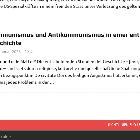
e US-Spe­­zi­al­­kräf­te in einem frem­den Staat unter Ver­let­zung des gel
munismus und Antikommunismus in einer ent
chichte
Januar 2026
4
ber­to de Mat­tei* Die ent­schei­den­den Stun­den der Geschich­te – jene, in 
n – sind stets durch reli­giö­se, kul­tu­rel­le und gesell­schaft­li­che Spal­tu
n Bezugs­punkt in De civi­ta­te Dei des hei­li­gen Augu­sti­nus hat, erkennt
­nis jedes Pro­blems in der
…
RICHTLINIEN FÜR 
 Kultur