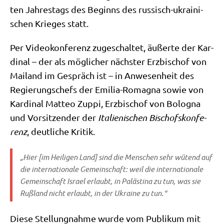
ten Jah­res­tags des Beginns des rus­sisch-ukrai­ni­
schen Krie­ges statt.
Per Video­kon­fe­renz zuge­schal­tet, äußer­te der Kar­
di­nal – der als mög­li­cher näch­ster Erz­bi­schof von
Mai­land im Gespräch ist – in Anwe­sen­heit des
Regie­rungs­chefs der Emi­lia-Roma­gna sowie von
Kar­di­nal Matteo Zup­pi, Erz­bi­schof von Bolo­gna
und Vor­sit­zen­der der
Ita­lie­ni­schen Bischofs­kon­fe­
renz
, deut­li­che Kritik.
„Hier [im Hei­li­gen Land] sind die Men­schen sehr wütend auf
die inter­na­tio­na­le Gemein­schaft: weil die inter­na­tio­na­le
Gemein­schaft Isra­el erlaubt, in Palä­sti­na zu tun, was sie
Ruß­land nicht erlaubt, in der Ukrai­ne zu tun.“
Die­se Stel­lung­nah­me wur­de vom Publi­kum mit