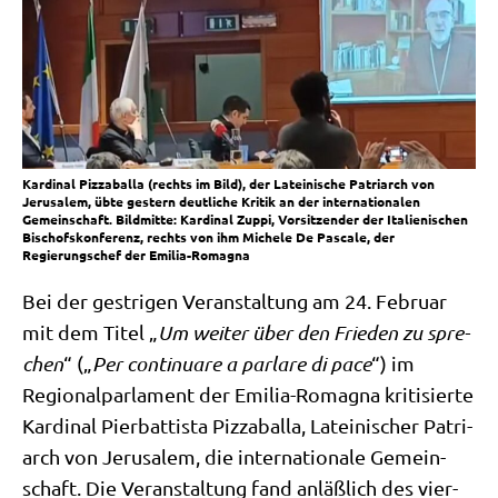
Kardinal Pizzaballa (rechts im Bild), der Lateinische Patriarch von
Jerusalem, übte gestern deutliche Kritik an der internationalen
Gemeinschaft. Bildmitte: Kardinal Zuppi, Vorsitzender der Italienischen
Bischofskonferenz, rechts von ihm Michele De Pascale, der
Regierungschef der Emilia-Romagna
Bei der gest­ri­gen Ver­an­stal­tung am 24. Febru­ar
mit dem Titel „
Um wei­ter über den Frie­den zu spre­
chen
“ („
Per con­ti­nu­are a parl­a­re di pace
“) im
Regio­nal­par­la­ment der Emi­lia-Roma­gna kri­ti­sier­te
Kar­di­nal Pier­bat­ti­sta Piz­za­bal­la, Latei­ni­scher Patri­
arch von Jeru­sa­lem, die inter­na­tio­na­le Gemein­
schaft. Die Ver­an­stal­tung fand anläß­lich des vier­