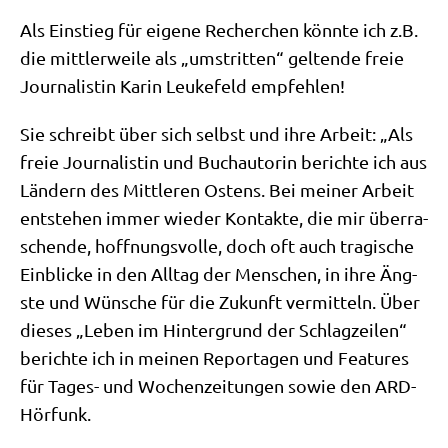
Als Ein­stieg für eige­ne Recher­chen könn­te ich z.B.
die mitt­ler­wei­le als „umstrit­ten“ gel­ten­de freie
Jour­na­li­stin Karin Leu­ke­feld empfehlen!
Sie schreibt über sich selbst und ihre Arbeit: „Als
freie Jour­na­li­stin und Buch­au­to­rin berich­te ich aus
Län­dern des Mitt­le­ren Ostens. Bei mei­ner Arbeit
ent­ste­hen immer wie­der Kon­tak­te, die mir über­ra­
schen­de, hoff­nungs­vol­le, doch oft auch tra­gi­sche
Ein­blicke in den All­tag der Men­schen, in ihre Äng­
ste und Wün­sche für die Zukunft ver­mit­teln. Über
die­ses „Leben im Hin­ter­grund der Schlag­zei­len“
berich­te ich in mei­nen Repor­ta­gen und Fea­tures
für Tages- und Wochen­zei­tun­gen sowie den ARD-
Hörfunk.