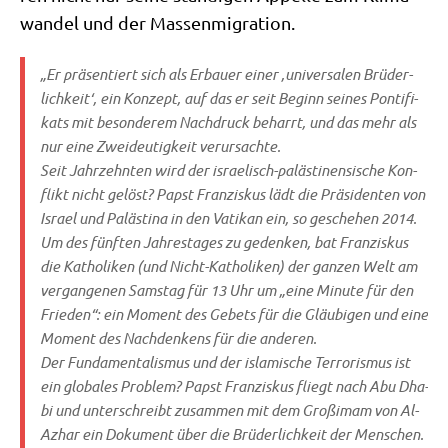
wan­del und der Massenmigration.
„Er prä­sen­tiert sich als Erbau­er einer ‚uni­ver­sa­len Brü­der­
lich­keit‘, ein Kon­zept, auf das er seit Beginn sei­nes Pon­ti­fi­
kats mit beson­de­rem Nach­druck beharrt, und das mehr als
nur eine Zwei­deu­tig­keit ver­ur­sach­te.
Seit Jahr­zehn­ten wird der israe­lisch-palä­sti­nen­si­sche Kon­
flikt nicht gelöst? Papst Fran­zis­kus lädt die Prä­si­den­ten von
Isra­el und Palä­sti­na in den Vati­kan ein, so gesche­hen 2014.
Um des fünf­ten Jah­res­ta­ges zu geden­ken, bat Fran­zis­kus
die Katho­li­ken (und Nicht-Katho­li­ken) der gan­zen Welt am
ver­gan­ge­nen Sams­tag für 13 Uhr um „eine Minu­te für den
Frie­den“: ein Moment des Gebets für die Gläu­bi­gen und eine
Moment des Nach­den­kens für die ande­ren.
Der Fun­da­men­ta­lis­mus und der isla­mi­sche Ter­ro­ris­mus ist
ein glo­ba­les Pro­blem? Papst Fran­zis­kus fliegt nach Abu Dha­
bi und unter­schreibt zusam­men mit dem Groß­i­mam von Al-
Azhar ein Doku­ment über die Brü­der­lich­keit der Men­schen.