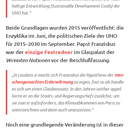
hal­ti­ge Ent­wick­lung
(Sus­tainable Deve­lo­p­ment Goals) der
UNO hat.“
Bei­de Grund­la­gen wur­den 2015 ver­öf­fent­licht: die
Enzy­kli­ka im Juni, die poli­ti­schen Zie­le der UNO
für 2015–2030 im Sep­tem­ber. Papst Fran­zis­kus
ein­zi­ge Fest­red­ner
war der
im Glas­pa­last der
Ver­ein­ten Natio­nen
vor der Beschlußfassung.
„In
Lau­da­to si
macht sich Fran­zis­kus die Hypo­the­se der
men­
schen­ge­mach­ten Erd­er­wär­mung
zu eigen, fast so als hand­le
es sich um einen Glau­bens­satz. In den Jah­ren seit­her appel­
lier­te er an die Staats- und Regie­rungs­chefs zunächst, um
sie zuerst auf­zu­for­dern, das Kli­ma­ab­kom­men von Paris zu
unter­zeich­nen und dann auch umzusetzen.“
Noch eine grund­le­gen­de Ver­än­de­rung ist in die­ser