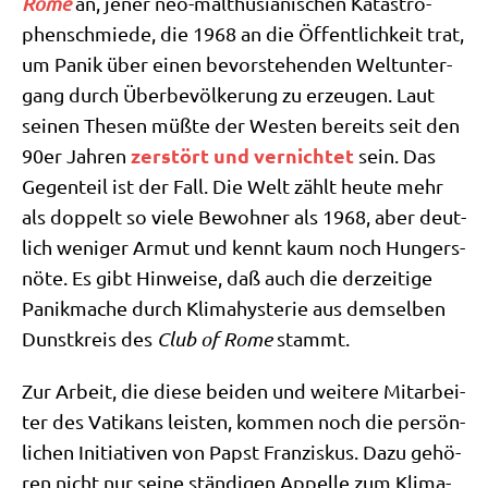
Rome
an, jener neo-mal­thu­sia­ni­schen Kata­stro­
phen­schmie­de, die 1968 an die Öffent­lich­keit trat,
um Panik über einen bevor­ste­hen­den Welt­un­ter­
gang durch Über­be­völ­ke­rung zu erzeu­gen. Laut
sei­nen The­sen müß­te der Westen bereits seit den
zer­stört und ver­nich­tet
90er Jah­ren
sein. Das
Gegen­teil ist der Fall. Die Welt zählt heu­te mehr
als dop­pelt so vie­le Bewoh­ner als 1968, aber deut­
lich weni­ger Armut und kennt kaum noch Hun­gers­
nö­te. Es gibt Hin­wei­se, daß auch die der­zei­ti­ge
Panik­ma­che durch Kli­ma­hy­ste­rie aus dem­sel­ben
Dunst­kreis des
Club of Rome
stammt.
Zur Arbeit, die die­se bei­den und wei­te­re Mit­ar­bei­
ter des Vati­kans lei­sten, kom­men noch die per­sön­
li­chen Initia­ti­ven von Papst Fran­zis­kus. Dazu gehö­
ren nicht nur sei­ne stän­di­gen Appel­le zum Kli­ma­