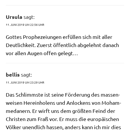
Ursula
sagt:
11. JUNI 2019 UM 22:56 UHR
Got­tes Pro­phe­zei­un­gen erfül­len sich mit aller
Deut­lich­keit. Zuerst öffent­lich abge­lehnt danach
vor allen Augen offen gelegt…
bellis
sagt:
11. JUNI 2019 UM 23:29 UHR
Das Schlimm­ste ist sei­ne För­de­rung des mas­sen­
wei­sen Her­ein­ho­lens und Anlockens von Moham­
me­da­nern. Er wirft uns dem größ­ten Feind der
Chri­sten zum Fraß vor. Er muss die euro­päi­schen
Völ­ker unend­lich has­sen, anders kann ich mir dies