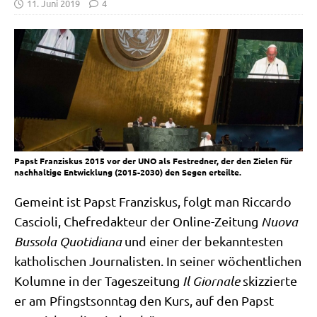
11. Juni 2019
4
Papst Franziskus 2015 vor der UNO als Festredner, der den Zielen für
nachhaltige Entwicklung (2015-2030) den Segen erteilte.
Gemeint ist Papst Fran­zis­kus, folgt man Ric­car­do
Cascio­li, Chef­re­dak­teur der Online-Zei­tung
Nuo­va
Bus­so­la Quo­ti­dia­na
und einer der bekann­te­sten
katho­li­schen Jour­na­li­sten. In sei­ner wöchent­li­chen
Kolum­ne in der Tages­zei­tung
Il Giorn­a­le
skiz­zier­te
er am Pfingst­sonn­tag den Kurs, auf den Papst