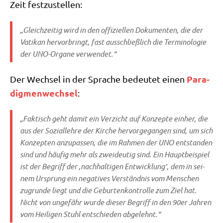
Zeit festzustellen:
„Gleich­zei­tig wird in den offi­zi­el­len Doku­men­ten, die der
Vati­kan her­vor­bringt, fast aus­schließ­lich die Ter­mi­no­lo­gie
der UNO-Orga­ne verwendet.“
Para­
Der Wech­sel in der Spra­che bedeu­tet einen
dig­men­wech­sel
:
„Fak­tisch geht damit ein Ver­zicht auf Kon­zep­te ein­her, die
aus der Sozi­al­leh­re der Kir­che her­vor­ge­gan­gen sind, um sich
Kon­zep­ten anzu­pas­sen, die im Rah­men der UNO ent­stan­den
sind und häu­fig mehr als zwei­deu­tig sind. Ein Haupt­bei­spiel
ist der Begriff der ‚nach­hal­ti­gen Ent­wick­lung‘, dem in sei­
nem Ursprung ein nega­ti­ves Ver­ständ­nis vom Men­schen
zugrun­de liegt und die Gebur­ten­kon­trol­le zum Ziel hat.
Nicht von unge­fähr wur­de die­ser Begriff in den 90er Jah­ren
vom Hei­li­gen Stuhl ent­schie­den abgelehnt.“