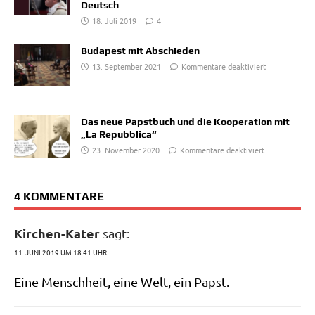
Deutsch
18. Juli 2019
4
Budapest mit Abschieden
13. September 2021
Kommentare deaktiviert
Das neue Papstbuch und die Kooperation mit
„La Repubblica“
23. November 2020
Kommentare deaktiviert
4 KOMMENTARE
Kirchen-Kater
sagt:
11. JUNI 2019 UM 18:41 UHR
Eine Mensch­heit, eine Welt, ein Papst.