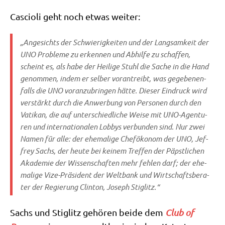
Cascio­li geht noch etwas weiter:
„Ange­sichts der Schwie­rig­kei­ten und der Lang­sam­keit der
UNO Pro­ble­me zu erken­nen und Abhil­fe zu schaf­fen,
scheint es, als habe der Hei­li­ge Stuhl die Sache in die Hand
genom­men, indem er sel­ber vor­an­treibt, was gege­be­nen­
falls die UNO vor­an­zu­brin­gen hät­te. Die­ser Ein­druck wird
ver­stärkt durch die Anwer­bung von Per­so­nen durch den
Vati­kan, die auf unter­schied­li­che Wei­se mit UNO-Agen­tu­
ren und inter­na­tio­na­len Lob­bys ver­bun­den sind. Nur zwei
Namen für alle: der ehe­ma­li­ge Chef­öko­nom der UNO, Jef­
frey Sachs, der heu­te bei kei­nem Tref­fen der Päpst­li­chen
Aka­de­mie der Wis­sen­schaf­ten mehr feh­len darf; der ehe­
ma­li­ge Vize-Prä­si­dent der Welt­bank und Wirt­schafts­be­ra­
ter der Regie­rung Clin­ton, Joseph Stiglitz.“
Sachs und Stig­litz gehö­ren bei­de dem
Club of