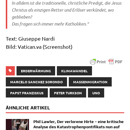
In all­dem ist die tra­di­tio­nel­le, christ­li­che Pre­digt, die Jesus
Chri­stus als ein­zi­gen Ret­ter und Erlö­ser ver­kün­det, wo
geblie­ben?
Das fra­gen sich immer mehr Katholiken.“
Text: Giu­sep­pe Nar­di
Bild: Vati​can​.va (Screen­shot)
ERDERWÄRMUNG
KLIMAWANDEL
MARCELO SANCHEZ SORONDO
MASSENMIGRATION
PAPST FRANZISKUS
PETER TURKSON
UNO
ÄHNLICHE ARTIKEL
Phil Lawler, Der verlorene Hirte – eine kritische
Analyse des Katastrophenpontifikats nun auf