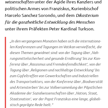
wis­sen­schaf­ten
unter der Ägi­de ihres Kanz­lers und
poli­ti­schen Armes von Fran­zis­kus, Kuri­en­bi­schof
Mar­ce­lo Sanchez Sor­on­do, und dem
Dik­aste­ri­um
für die ganz­heit­li­che Ent­wick­lung des Men­schen
unter ihrem Prä­fek­ten Peter Kar­di­nal Turkson.
„In den ver­gan­ge­nen Mona­ten haben sich die inter­na­tio­na­
len Kon­fe­ren­zen und Tagun­gen im Vati­kan ver­viel­facht, die
die­sen The­men gewid­met sind: von der Tagung über ‚Nah­
rungs­mit­tel­si­cher­heit und gesun­de Ernäh­rung‘ bis zur Kon­
fe­renz über ‚Ras­sis­mus und Frem­den­feind­lich­keit‘, von der
Tagung über ‚Reli­gio­nen und nach­hal­ti­ge Ent­wick­lung‘ bis
zum Gip­fel­tref­fen von Gewerk­schaf­ten und Indu­stri­el­len
des Trans­port­sek­tors, von der Kon­fe­renz über ‚Bio­di­ver­si­tät
und Arten­ster­ben‘ bis zur Voll­ver­samm­lung der
Päpst­li­chen
Aka­de­mie der Sozi­al­wis­sen­schaf­ten
über ‚Nati­on, Staat,
Staats­na­ti­on‘, vor der Papst Fran­zis­kus eine lan­ge, glo­ba­li­
stisch gepräg­te Rede hielt.“