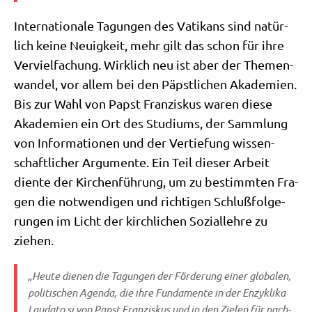
Inter­na­tio­na­le Tagun­gen des Vati­kans sind natür­
lich kei­ne Neu­ig­keit, mehr gilt das schon für ihre
Ver­viel­fa­chung. Wirk­lich neu ist aber der The­men­
wan­del, vor allem bei den Päpst­li­chen Aka­de­mien.
Bis zur Wahl von Papst Fran­zis­kus waren die­se
Aka­de­mien ein Ort des Stu­di­ums, der Samm­lung
von Infor­ma­tio­nen und der Ver­tie­fung wis­sen­
schaft­li­cher Argu­men­te. Ein Teil die­ser Arbeit
dien­te der Kir­chen­füh­rung, um zu bestimm­ten Fra­
gen die not­wen­di­gen und rich­ti­gen Schluß­fol­ge­
run­gen im Licht der kirch­li­chen Sozi­al­leh­re zu
ziehen.
„Heu­te die­nen die Tagun­gen der För­de­rung einer glo­ba­len,
poli­ti­schen Agen­da, die ihre Fun­da­men­te in der Enzy­kli­ka
Lau­da­to si
von Papst Fran­zis­kus und in den
Zie­len für nach­