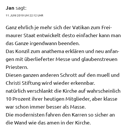
Jan
sagt:
11. JUNI 2019 UM 22:12 UHR
Ganz ehr­lich je mehr sich der Vati­kan zum Frei­
mau­rer Staat ent­wickelt desto ein­fa­cher kann man
das Gan­ze irgend­wann beenden.
Das Kon­zil zum ana­the­ma erklä­ren und neu anfan­
gen mit über­lie­fer­ter Mes­se und glau­bens­treu­en
Priestern.
Die­sen gan­zen ande­ren Schrott auf den muell und
Chri­sti Stif­tung wird wie­der erkennbar.
natür­lich ver­schlankt die Kir­che auf wahr­schein­lich
10 Pro­zent ihrer heu­ti­gen Mit­glie­der, aber klas­se
war schon immer bes­ser als Masse.
Die moder­ni­sten fah­ren den Kar­ren so sicher an
die Wand wie das amen in der Kirche.