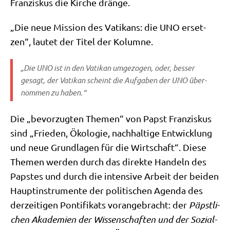
Fran­zis­kus die Kir­che dränge.
„Die neue Mis­si­on des Vati­kans: die UNO erset­
zen“, lau­tet der Titel der Kolumne.
„Die UNO ist in den Vati­kan umge­zo­gen, oder, bes­ser
gesagt, der Vati­kan scheint die Auf­ga­ben der UNO über­
nom­men zu haben.“
Die „bevor­zug­ten The­men“ von Papst Fran­zis­kus
sind „Frie­den, Öko­lo­gie, nach­hal­ti­ge Ent­wick­lung
und neue Grund­la­gen für die Wirt­schaft“. Die­se
The­men wer­den durch das direk­te Han­deln des
Pap­stes und durch die inten­si­ve Arbeit der bei­den
Haupt­in­stru­men­te der poli­ti­schen Agen­da des
der­zei­ti­gen Pon­ti­fi­kats vor­an­ge­bracht: der
Päpst­li­
chen Aka­de­mien der Wis­sen­schaf­ten und der Sozi­al­