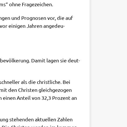
lams“ ohne Fragezeichen.
un­gen und Pro­gno­sen vor, die auf
vor eini­gen Jah­ren ange­deu­
­be­völ­ke­rung. Damit lagen sie deut­
hnel­ler als die christ­li­che. Bei
mit den Chri­sten gleich­ge­zo­gen
nn einen Anteil von 32,3 Pro­zent an
ung ste­hen­den aktu­el­len Zah­len