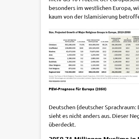
beson­ders im west­li­chen Euro­pa, wir
kaum von der Isla­mi­sie­rung betrof­
PEW-Pro­gno­se für Euro­pa (2050)
Deut­schen (deut­scher Sprach­raum: D
sieht es nicht anders aus. Die­ser Neg
überdeckt.
2050 71 Millionen Muslime in