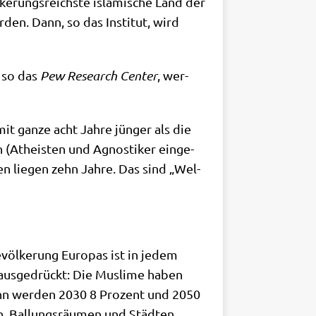
ke­rungs­reich­ste isla­mi­sche Land der
­den. Dann, so das Insti­tut, wird
, so das
Pew Rese­arch Cen­ter
, wer­
t gan­ze acht Jah­re jün­ger als die
n (Athe­isten und Agno­sti­ker ein­ge­
en lie­gen zehn Jah­re. Das sind „Wel­
­völ­ke­rung Euro­pas ist in jedem
us­ge­drückt: Die Mus­li­me haben
ann wer­den 2030 8 Pro­zent und 2050
, Bal­lungs­räu­men und Städ­ten,