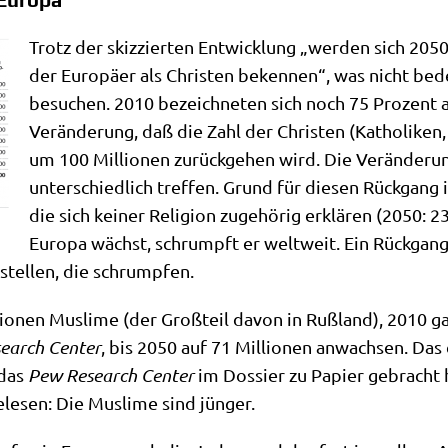
Trotz der skiz­zier­ten Ent­wick­lung „wer­den sich 205
der Euro­pä­er als Chri­sten beken­nen“, was nicht bede
besu­chen. 2010 bezeich­ne­ten sich noch 75 Pro­zent al
Ver­än­de­rung, daß die Zahl der Chri­sten (Katho­li­ken,
um 100 Mil­lio­nen zurück­ge­hen wird. Die Ver­än­de­run
unter­schied­lich tref­fen. Grund für die­sen Rück­gang 
die sich kei­ner Reli­gi­on zuge­hö­rig erklä­ren (2050:
Euro­pa wächst, schrumpft er welt­weit. Ein Rück­gang der
­stel­len, die schrumpfen.
o­nen Mus­li­me (der Groß­teil davon in Ruß­land), 2010 gab
­arch Cen­ter
, bis 2050 auf 71 Mil­lio­nen anwach­sen. Da
 das
Pew Rese­arch Cen­ter
im Dos­sier zu Papier gebracht h
le­sen: Die Mus­li­me sind jünger.