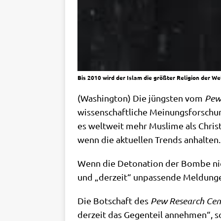
Bis 2010 wird der Islam die größter Religion der W
(Washing­ton) Die jüng­sten vom
Pew 
wis­sen­schaft­li­che Mei­nungs­for­sch
es welt­weit mehr Mus­li­me als Chri­s
wenn die aktu­el­len Trends anhalten.
Wenn die Deto­na­ti­on der Bom­be nic
und „der­zeit“ unpas­sen­de Mel­dun­g
Die Bot­schaft des
Pew Rese­arch Cen­
der­zeit das Gegen­teil anneh­men“, s