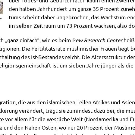
über Todes- und Gebur­ten­ra­ten kaum einen Zwei­fel
den hal­ben Jahr­hun­dert um gan­ze 35 Pro­zent zuneh
tums scheint daher unge­bro­chen, das Wachs­tum enor
­
im sel­ben Zeit­raum um 73 Pro­zent wach­sen, also dop
h „ganz ein­fach“, wie es beim P
ew Rese­arch Cen­ter
heißt
gio­nen. Die Fer­ti­li­täts­ra­te mus­li­mi­scher Frau­en liegt
hal­tung des Ist-Bestan­des reicht. Die Alters­struk­tur der
eli­gi­ons­ge­mein­schaft ist um sie­ben Jah­re jün­ger als di
gra­ti­on, die aus den isla­mi­schen Tei­len Afri­kas und Asi­
ke­rung ver­än­dert, trägt sie zumin­dest dazu bei, die mus­
te vor allem für die west­li­che Welt (Nord­ame­ri­ka und Eu
ri­ka und den Nahen Osten, wo nur 20 Pro­zent der Mus­li­me