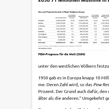
PEW-Pro­gno­se für die Welt (2050)
unter den west­li­chen Völ­kern fest­zu
1950 gab es in Euro­pa knapp 10 Mil­li
me. Deren Zahl wird, so das
Pew Rese
Pro­zent. Der Grund auch dafür, den
älter als die ande­ren.“ Umge­kehrt ge