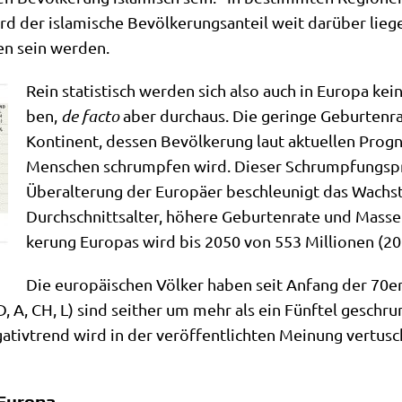
d der isla­mi­sche Bevöl­ke­rungs­an­teil weit dar­über lie­g
fen sein werden.
Rein sta­ti­stisch wer­den sich also auch in Euro­pa kei­n
ben,
de fac­to
aber durch­aus. Die gerin­ge Gebur­ten­ra
Kon­ti­nent, des­sen Bevöl­ke­rung laut aktu­el­len Pro­
Men­schen schrump­fen wird. Die­ser Schrump­fungs­pr
Über­al­te­rung der Euro­pä­er beschleu­nigt das Wachs
Durch­schnitts­al­ter, höhe­re Gebur­ten­ra­te und Mas­s
ke­rung Euro­pas wird bis 2050 von 553 Mil­lio­nen (20
Die euro­päi­schen Völ­ker haben seit Anfang der 70er J
, A, CH, L) sind seit­her um mehr als ein Fünf­tel geschru
a­tiv­trend wird in der ver­öf­fent­lich­ten Mei­nung ver­tu
 Europa