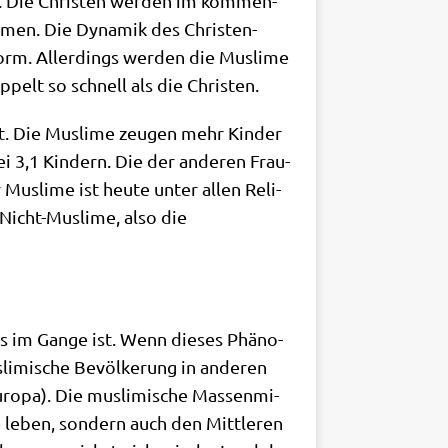
. Die Chri­sten wer­den im kom­men­
­men. Die Dyna­mik des Chri­sten­
m. Aller­dings wer­den die Mus­li­me
­pelt so schnell als die Christen.
. Die Mus­li­me zeu­gen mehr Kin­der
 bei 3,1 Kin­dern. Die der ande­ren Frau­
 Mus­li­me ist heu­te unter allen Reli­
e Nicht-Mus­li­me, also die
ens im Gan­ge ist. Wenn die­ses Phä­no­
li­mi­sche Bevöl­ke­rung in ande­ren
ro­pa). Die mus­li­mi­sche Mas­sen­mi­
 leben, son­dern auch den Mitt­le­ren