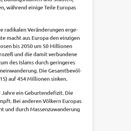
en, wäh­rend eini­ge Tei­le Euro­pas
e radi­ka­len Ver­än­de­run­gen erge­
­te macht aus Euro­pa den ein­zi­gen
gno­sen bis 2050 um 50 Mil­lio­nen
o­zeß und die damit ver­bun­de­ne
­tum des Islams durch gerin­ge­res
en­ein­wan­de­rung. Die Gesamt­be­völ­
15) auf 454 Mil­lio­nen sinken.
ah­re ein Gebur­ten­de­fi­zit. Die
mpft. Bei ande­ren Völ­kern Euro­pas
scht und durch Mas­sen­zu­wan­de­rung