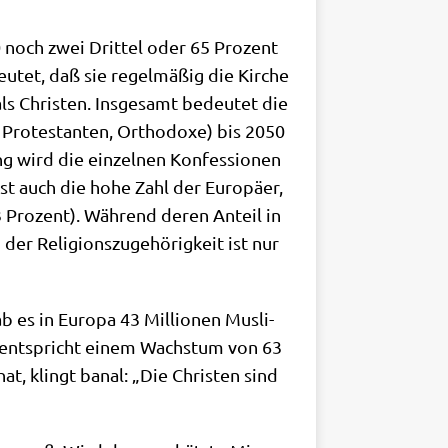
0 noch zwei Drit­tel oder 65 Pro­zent
u­tet, daß sie regel­mä­ßig die Kir­che
s Chri­sten. Ins­ge­samt bedeu­tet die
 Pro­te­stan­ten, Ortho­do­xe) bis 2050
g wird die ein­zel­nen Kon­fes­sio­nen
ist auch die hohe Zahl der Euro­pä­er,
 23 Pro­zent). Wäh­rend deren Anteil in
 Reli­gi­ons­zu­ge­hö­rig­keit ist nur
 es in Euro­pa 43 Mil­lio­nen Mus­li­
s ent­spricht einem Wachs­tum von 63
at, klingt banal: „Die Chri­sten sind