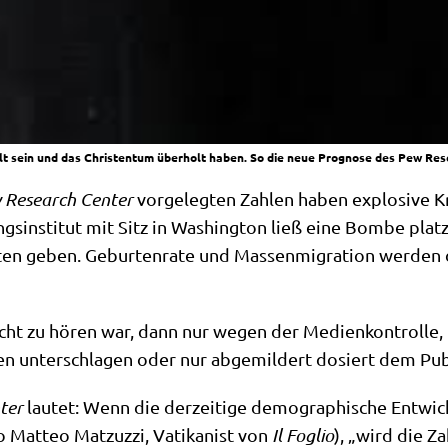
elt sein und das Christentum überholt haben. So die neue Prognose des Pew Res
Rese­arch Cen­ter
vor­ge­leg­ten Zah­len haben explo­si­ve Kr
ungs­in­sti­tut mit Sitz in Washing­ton ließ eine Bom­be pla
ten geben. Gebur­ten­ra­te und Mas­sen­mi­gra­ti­on wer­den 
ht zu hören war, dann nur wegen der Medi­en­kon­trol­le, 
en unter­schla­gen oder nur abge­mil­dert dosiert dem Pub
ter
lau­tet: Wenn die der­zei­ti­ge demo­gra­phi­sche Ent­wi
o Matteo Mat­zuzzi, Vati­ka­nist von
Il Foglio
), „wird die Z