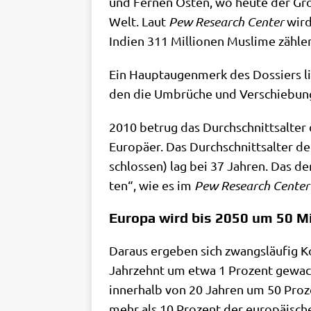
und Fer­nen Osten, wo heu­te der Groß­t
Welt. Laut
Pew Rese­arch Cen­ter
wird 
Indi­en 311 Mil­lio­nen Mus­li­me zäh­
Ein Haupt­au­gen­merk des Dos­siers l
den die Umbrü­che und Ver­schie­bun­
2010 betrug das Durch­schnitts­al­ter 
Euro­pä­er. Das Durch­schnitts­al­ter de
schlos­sen) lag bei 37 Jah­ren. Das de
ten“, wie es im
Pew Rese­arch Cen­ter
Europa wird bis 2050 um 50 M
Dar­aus erge­ben sich zwangs­läu­fig K
Jahr­zehnt um etwa 1 Pro­zent gewach
inner­halb von 20 Jah­ren um 50 Pro­
mehr als 10 Pro­zent der euro­päi­sch