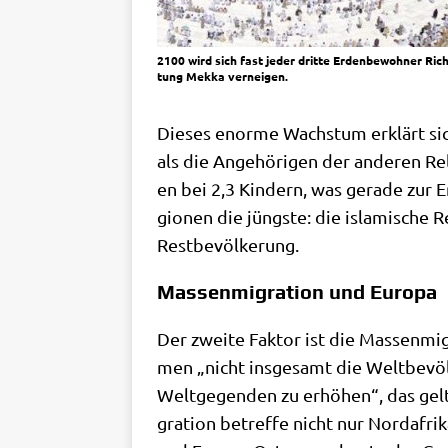
2100 wird sich fast jeder drit­te Erden­be­woh­ner Rich
tung Mek­ka verneigen.
Die­ses enor­me Wachs­tum erklärt sic
als die Ange­hö­ri­gen der ande­ren Reli­
en bei 2,3 Kin­dern, was gera­de zur Er
gio­nen die jüng­ste: die isla­mi­sche R
Restbevölkerung.
Massenmigration und Europa
Der zwei­te Fak­tor ist die Mas­sen­mi­
men „nicht ins­ge­samt die Welt­be­völ­
Welt­ge­gen­den zu erhö­hen“, das gel­
gra­ti­on betref­fe nicht nur Nord­af