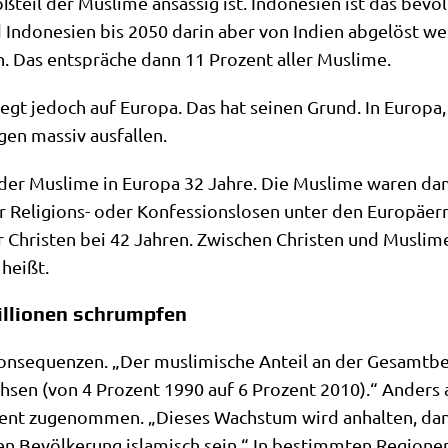
eil der Mus­li­me ansäs­sig ist. Indo­ne­si­en ist das bevöl­
Indo­ne­si­en bis 2050 dar­in aber von Indi­en abge­löst wer
len. Das ent­sprä­che dann 11 Pro­zent aller Muslime.
iegt jedoch auf Euro­pa. Das hat sei­nen Grund. In Euro­pa
gen mas­siv ausfallen.
der Mus­li­me in Euro­pa 32 Jah­re. Die Mus­li­me waren dami
r Reli­gi­ons- oder Kon­fes­si­ons­lo­sen unter den Euro­pä­er
r Chri­sten bei 42 Jah­ren. Zwi­schen Chri­sten und Mus­li­m
heißt.
illionen schrumpfen
on­se­quen­zen. „Der mus­li­mi­sche Anteil an der Gesamt­be
­sen (von 4 Pro­zent 1990 auf 6 Pro­zent 2010).“ Anders a
zent zuge­nom­men. „Die­ses Wachs­tum wird anhal­ten, d
en Bevöl­ke­rung isla­misch sein.“ In bestimm­ten Regio­nen