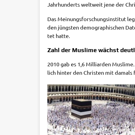
Jahr­hun­derts welt­weit jene der Chr
Das Mei­nungs­for­schungs­in­sti­tut le
den jüng­sten demo­gra­phi­schen Date
tet hatte.
Zahl der Muslime wächst deutli
2010 gab es 1,6 Mil­li­ar­den Mus­li­m
lich hin­ter den Chri­sten mit damals 