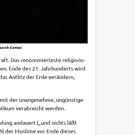
earch Center.
aft. Das renom­mier­te­ste reli­gi­ons­
t­zen. Ende des 21. Jahr­hun­derts wird
das Ant­litz der Erde ver­än­dern,
mit der unan­ge­neh­me, ungün­sti­ge
li­kum ver­ab­reicht werden.
ck­lung andau­ert („und nichts läßt
ahl der Mus­li­me vor Ende die­ses