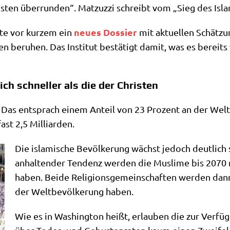
i­sten über­run­den“. Mat­zuzzi schreibt vom „Sieg des Is
neu­es Dos­sier
g­te vor kur­zem ein
mit aktu­el­len Schät­z
n beru­hen. Das Insti­tut bestä­tigt damit, was es bereits 
ch schneller als die der Christen
e. Das ent­sprach einem Anteil von 23 Pro­zent an der Welt
fast 2,5 Milliarden.
Die isla­mi­sche Bevöl­ke­rung wächst jedoch deut­lich sc
anhal­ten­der Ten­denz wer­den die Mus­li­me bis 2070 
haben. Bei­de Reli­gi­ons­ge­mein­schaf­ten wer­den da
der Welt­be­völ­ke­rung haben.
Wie es in Washing­ton heißt, erlau­ben die zur Ver­fü­g