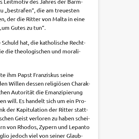
s Leit­mo­tiv des Jah­res der Barm­
zu „bestra­fen“, die am treue­sten
n, der die Rit­ter von Mal­ta in eine
 „um Gutes zu tun“.
 Schuld hat, die katho­li­sche Recht­
ie die theo­lo­gi­schen und mora­li­
te ihm Papst Fran­zis­kus sei­ne
n Wil­len des­sen reli­giö­sen Cha­rak­
hen Auto­ri­tät die Eman­zi­pie­rung
ten will. Es han­delt sich um ein Pro­
 der Kapi­tu­la­ti­on der Rit­ter statt­
i­schen Geist ver­lo­ren zu haben schei­
ern von Rho­dos, Zypern und Lepan­to
­glio jedoch viel von sei­ner Glaub­