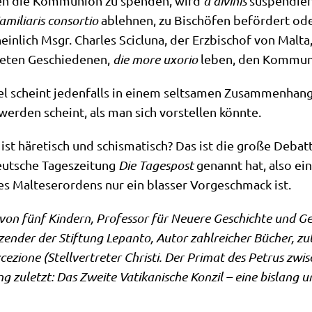
­len die Kom­mu­ni­on zu spen­den, wird
a divi­nis
sus­pen­dier
ami­lia­ris con­sor­tio
ableh­nen, zu Bischö­fen beför­dert oder 
n­lich Msgr. Charles Sci­clu­na, der Erz­bi­schof von Mal­ta,
­te­ten Geschie­de­nen,
die more uxorio
leben, den Kom­mu­n
sel scheint jeden­falls in einem selt­sa­men Zusam­men­ha
 wer­den scheint, als man sich vor­stel­len könnte.
ist häre­tisch und schis­ma­tisch? Das ist die gro­ße Debat­
eut­sche Tages­zei­tung
Die Tages­post
genannt hat, also ein 
es Mal­te­ser­or­dens nur ein blas­ser Vor­ge­schmack ist.
er von fünf Kin­dern, Pro­fes­sor für Neue­re Geschich­te und G
­zen­der der Stif­tung Lepan­to, Autor zahl­rei­cher Bücher, zule
cce­zio­ne (Stell­ver­tre­ter Chri­sti. Der Pri­mat des Petrus zw
 zuletzt: Das Zwei­te Vati­ka­ni­sche Kon­zil – eine bis­lang u