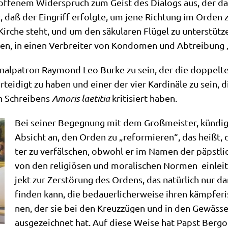
n offe­nem Wider­spruch zum Geist des Dia­logs aus, der da
st, daß der Ein­griff erfolg­te, um jene Rich­tung im Orden 
ir­che steht, und um den säku­la­ren Flü­gel zu unter­stüt­ze
ten, in einen Ver­brei­ter von Kon­do­men und Abtrei­bung
nal­pa­tron Ray­mond Leo Bur­ke zu sein, der die dop­pel­te
­tei­digt zu haben und einer der vier Kar­di­nä­le zu sein, d
en Schrei­bens
Amo­ris lae­ti­tia
kri­ti­siert haben.
Bei sei­ner Begeg­nung mit dem Groß­mei­ster, kün­dig­
Absicht an, den Orden zu „refor­mie­ren“, das heißt, de
ter zu ver­fäl­schen, obwohl er im Namen der päpst­li­c
von den reli­giö­sen und mora­li­schen Nor­men ein­lei­
jekt zur Zer­stö­rung des Ordens, das natür­lich nur dank
fin­den kann, die bedau­er­li­cher­wei­se ihren kämp­fe­r
nen, der sie bei den Kreuz­zü­gen und in den Gewäs­s
aus­ge­zeich­net hat. Auf die­se Wei­se hat Papst Berg­o