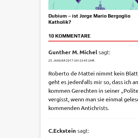
Dubium – ist Jorge Mario Bergoglio
Katholik?
10 KOMMENTARE
Gunther M. Michel
sagt:
25. JANUAR 2017 UM 23:45 UHR
Rober­to de Mat­tei nimmt kein Blatt
geht es jeden­falls mir so, dass ich a
kom­men Gerech­ten in sei­ner „Poli­t
ver­gisst, wenn man sie ein­mal gele­s
kom­men­den Antichrists.
C.Eckstein
sagt: