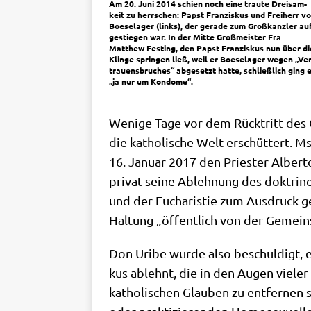
Am 20. Juni 2014 schien noch eine trau­te Drei­sam­
keit zu herr­schen: Papst Fran­zis­kus und Frei­herr v
Boe­se­la­ger (links), der gera­de zum Groß­kanz­ler au
ge­stie­gen war. In der Mit­te Groß­mei­ster Fra
Matthew Fest­ing, den Papst Fran­zis­kus nun über di
Klin­ge sprin­gen ließ, weil er Boe­se­la­ger wegen „Ver
trau­ens­bru­ches“ abge­setzt hat­te, schließ­lich ging 
„ja nur um Kondome“.
Weni­ge Tage vor dem Rück­tritt des Gr
die katho­li­sche Welt erschüt­tert. M
16. Janu­ar 2017 den Prie­ster Alber­
pri­vat sei­ne Ableh­nung des dok­tri­n
und der Eucha­ri­stie zum Aus­druck ge
Hal­tung „öffent­lich von der Gemein
Don Uri­be wur­de also beschul­digt, ei
kus ablehnt, die in den Augen vie­ler 
katho­li­schen Glau­ben zu ent­fer­nen s