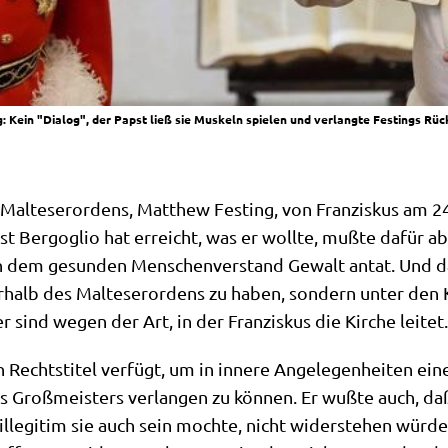
Kein "Dialog", der Papst ließ sie Muskeln spielen und verlangte Festings Rück
al­te­ser­or­dens, Matthew Fest­ing, von Fran­zis­kus am 24.
t Berg­o­glio hat erreicht, was er woll­te, muß­te dafür abe
dem gesun­den Men­schen­ver­stand Gewalt antat. Und da
­halb des Mal­te­ser­or­dens zu haben, son­dern unter den 
er sind wegen der Art, in der Fran­zis­kus die Kir­che leitet.
echts­ti­tel ver­fügt, um in inne­re Ange­le­gen­hei­ten eine
es Groß­mei­sters ver­lan­gen zu kön­nen. Er wuß­te auch, d
 ille­gi­tim sie auch sein moch­te, nicht wider­ste­hen wür­