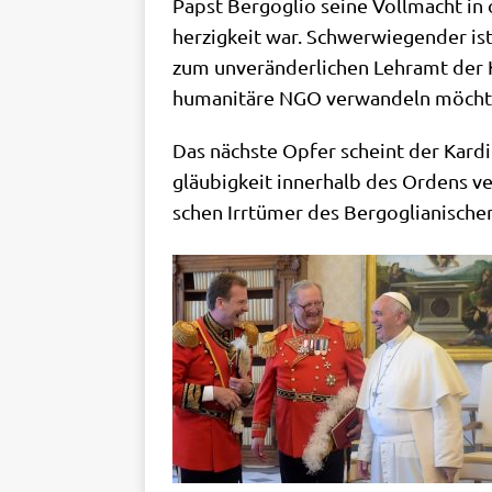
Papst Berg­o­glio sei­ne Voll­macht i
her­zig­keit war. Schwer­wie­gen­der i
zum unver­än­der­li­chen Lehr­amt der K
huma­ni­tä­re NGO ver­wan­deln möch­
Das näch­ste Opfer scheint der Kar­di­
gläu­big­keit inner­halb des Ordens ver
schen Irr­tü­mer des Berg­o­glia­ni­sch