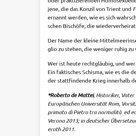
oder prak­ti­zie­ren­den Homo­se­xu­el
jene, die das Kon­zil von Tri­ent und
F
ernannt wer­den, wie es sich wahr­schei
schen Bischö­fe, die wie­der­ver­hei­ra
Der Name der klei­ne Mit­tel­meer­in­
glio zu ste­hen, die weni­ger ruhig zu
Wer ist heu­te recht­gläu­big, und wer 
Ein fak­ti­sches Schis­ma, wie es die d
der statt­fin­den­de Krieg inner­halb d
*Rober­to de Mat­tei
, Histo­ri­ker, Vat
Euro­päi­schen Uni­ver­si­tät Rom, Vor­sit
pri­ma­to di Pie­tro tra nor­ma­li­tà ed e
Vero­na 2013; in deut­scher Über­set­zung
eroth 2011.