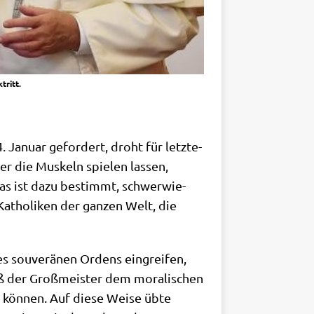
tritt.
 Janu­ar gefor­dert, droht für letz­te­
r die Mus­keln spie­len las­sen,
s ist dazu bestimmt, schwer­wie­
Katho­li­ken der gan­zen Welt, die
s sou­ve­rä­nen Ordens ein­grei­fen,
aß der Groß­mei­ster dem mora­li­schen
de kön­nen. Auf die­se Wei­se übte