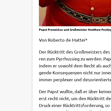
Papst Franziskus und Großmeister Matthew Festing: 
Von Rober­to de Mattei*
Der Rück­tritt des Groß­mei­sters des M
ren zum Pyr­rhus­sieg zu wer­den. Paps
indem er sowohl dem Recht als auch 
gen­de Kon­se­quen­zen nicht nur inner
immer per­ple­xer und des­ori­en­tier­t
Der Papst wuß­te, daß er über kei­nen R
erst recht nicht, um den Rück­tritt d
Druck einer Rück­tritts­for­de­rung, so