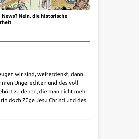
 News? Nein, die historische
rheit
­gen wir sind, wei­ter­denkt, dann
kom­men Unge­rech­ten und des voll­
t gehört zu denen, die man nicht mehr
ar­in doch Züge Jesu Chri­sti und des