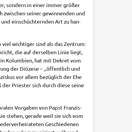
­ter, son­dern in einer immer grö­ßer
h zwi­schen sei­ner gewin­nen­den und
n und ein­schüch­tern­den Art zu han­
viel wich­ti­ger sind als das Zen­trum:
icht, die auf der­sel­ben Linie liegt,
ra in Kolum­bi­en, hat mit Dekret vom
­rung der Diö­ze­se – „öffent­lich und
n­zis­kus vor allem bezüg­lich der Ehe
der Prie­ster sich durch die­se sei­ne
­ra­len Vor­ga­ben von Papst Fran­zis­
sie ste­hen, gera­de weil sie sich vom
­der­ver­hei­ra­te­ten Geschie­de­nen