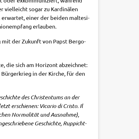
t oder exkom­mu­ni­ziert, wäh­rend
viel­leicht sogar zu Kar­di­nä­len
 erwar­tet, einer der bei­den mal­te­si­
ion­emp­fang erlauben.
ng mit der Zukunft von Papst Berg­o­
te, die sich am Hori­zont abzeich­net:
Bür­ger­krieg in der Kir­che, für den
eschich­te des Chri­sten­tums an der
tzt erschie­nen: Vica­rio di Cri­sto. Il
i­schen Nor­ma­li­tät und Aus­nah­me),
nge­schrie­be­ne Geschich­te, Rup­picht­