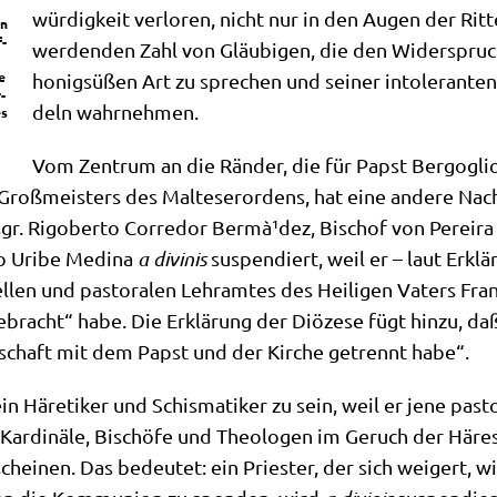
wür­dig­keit ver­lo­ren, nicht nur in den Augen der Rit
on
f­
wer­den­den Zahl von Gläu­bi­gen, die den Wider­spruc
e
honig­sü­ßen Art zu spre­chen und sei­ner into­le­ran­te
­
deln wahrnehmen.
es
Vom Zen­trum an die Rän­der, die für Papst Berg­o­glio 
oß­mei­sters des Mal­te­ser­or­dens, hat eine ande­re Nach­r
sgr. Rigo­ber­to Cor­re­dor Ber­mà¹­dez, Bischof von Perei­
to Uri­be Medi­na
a divi­nis
sus­pen­diert, weil er – laut Erklä
el­len und pasto­ra­len Lehr­am­tes des Hei­li­gen Vaters Fra
bracht“ habe. Die Erklä­rung der Diö­ze­se fügt hin­zu, daß 
­schaft mit dem Papst und der Kir­che getrennt habe“.
n Häre­ti­ker und Schis­ma­ti­ker zu sein, weil er jene pasto
Kar­di­nä­le, Bischö­fe und Theo­lo­gen im Geruch der Häre­
chei­nen. Das bedeu­tet: ein Prie­ster, der sich wei­gert, wie