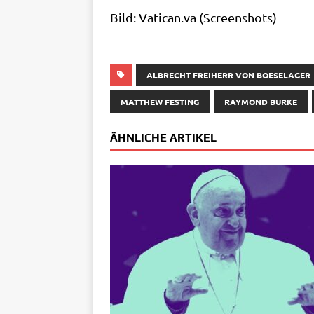
Bild: Vati​can​.va (Screen­shots)
ALBRECHT FREIHERR VON BOESELAGER
MATTHEW FESTING
RAYMOND BURKE
ÄHNLICHE ARTIKEL