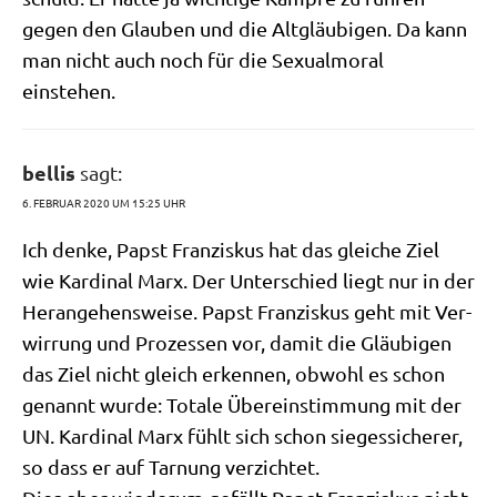
gegen den Glau­ben und die Alt­gläu­bi­gen. Da kann
man nicht auch noch für die Sexu­al­mo­ral
einstehen.
bellis
sagt:
6. FEBRUAR 2020 UM 15:25 UHR
Ich den­ke, Papst Fran­zis­kus hat das glei­che Ziel
wie Kar­di­nal Marx. Der Unter­schied liegt nur in der
Her­an­ge­hens­wei­se. Papst Fran­zis­kus geht mit Ver­
wir­rung und Pro­zes­sen vor, damit die Gläu­bi­gen
das Ziel nicht gleich erken­nen, obwohl es schon
genannt wur­de: Tota­le Über­ein­stim­mung mit der
UN. Kar­di­nal Marx fühlt sich schon sie­ges­si­che­rer,
so dass er auf Tar­nung verzichtet.