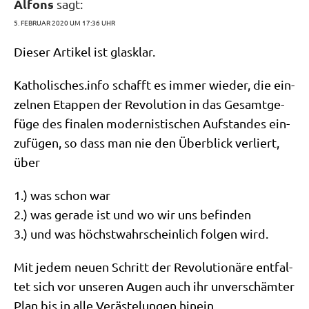
Alfons
sagt:
5. FEBRUAR 2020 UM 17:36 UHR
Die­ser Arti­kel ist glasklar.
Katho​li​sches​.info schafft es immer wie­der, die ein­
zel­nen Etap­pen der Revo­lu­ti­on in das Gesamt­ge­
fü­ge des fina­len moder­ni­sti­schen Auf­stan­des ein­
zu­fü­gen, so dass man nie den Über­blick ver­liert,
über
1.) was schon war
2.) was gera­de ist und wo wir uns befinden
3.) und was höchst­wahr­schein­lich fol­gen wird.
Mit jedem neu­en Schritt der Revo­lu­tio­nä­re ent­fal­
tet sich vor unse­ren Augen auch ihr unver­schäm­ter
Plan bis in alle Ver­äste­lun­gen hinein.