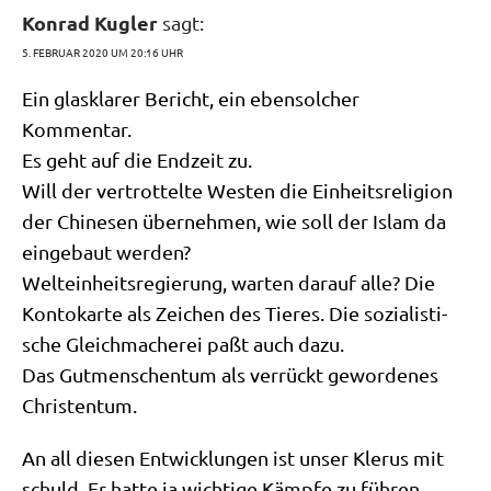
Konrad Kugler
sagt:
5. FEBRUAR 2020 UM 20:16 UHR
Ein glas­kla­rer Bericht, ein eben­sol­cher
Kommentar.
Es geht auf die End­zeit zu.
Will der ver­trot­tel­te Westen die Ein­heits­re­li­gi­on
der Chi­ne­sen über­neh­men, wie soll der Islam da
ein­ge­baut werden?
Welt­ein­heits­re­gie­rung, war­ten dar­auf alle? Die
Kon­to­kar­te als Zei­chen des Tie­res. Die sozia­li­sti­
sche Gleich­ma­che­rei paßt auch dazu.
Das Gut­men­schen­tum als ver­rückt gewor­de­nes
Christentum.
An all die­sen Ent­wick­lun­gen ist unser Kle­rus mit
schuld. Er hat­te ja wich­ti­ge Kämp­fe zu füh­ren