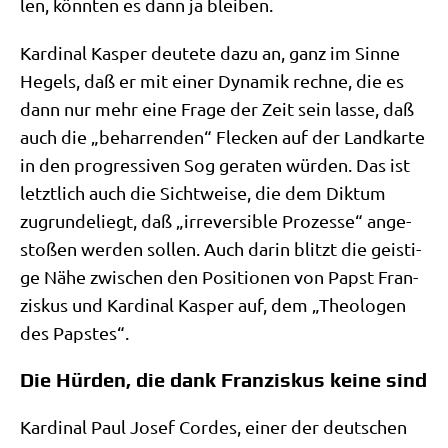
len, könn­ten es dann ja bleiben.
Kar­di­nal Kas­per deu­te­te dazu an, ganz im Sin­ne
Hegels, daß er mit einer Dyna­mik rech­ne, die es
dann nur mehr eine Fra­ge der Zeit sein las­se, daß
auch die „behar­ren­den“ Flecken auf der Land­kar­te
in den pro­gres­si­ven Sog gera­ten wür­den. Das ist
letzt­lich auch die Sicht­wei­se, die dem Dik­tum
zugrun­de­liegt, daß „irrever­si­ble Pro­zes­se“ ange­
sto­ßen wer­den sol­len. Auch dar­in blitzt die gei­sti­
ge Nähe zwi­schen den Posi­tio­nen von Papst Fran­
zis­kus und Kar­di­nal Kas­per auf, dem „Theo­lo­gen
des Papstes“.
Die Hürden, die dank Franziskus keine sind
Kar­di­nal Paul Josef Cor­des, einer der deut­schen