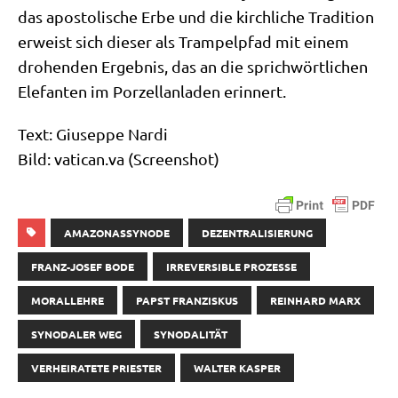
das apo­sto­li­sche Erbe und die kirch­li­che Tra­di­ti­on
erweist sich die­ser als Tram­pel­pfad mit einem
dro­hen­den Ergeb­nis, das an die sprich­wört­li­chen
Ele­fan­ten im Por­zel­lan­la­den erinnert.
Text: Giu­sep­pe Nar­di
Bild: vati​can​.va (Screen­shot)
AMAZONASSYNODE
DEZENTRALISIERUNG
FRANZ-JOSEF BODE
IRREVERSIBLE PROZESSE
MORALLEHRE
PAPST FRANZISKUS
REINHARD MARX
SYNODALER WEG
SYNODALITÄT
VERHEIRATETE PRIESTER
WALTER KASPER