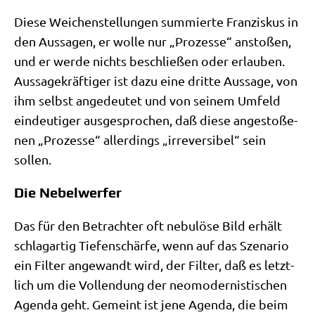
Die­se Wei­chen­stel­lun­gen sum­mier­te Fran­zis­kus in
den Aus­sa­gen, er wol­le nur „Pro­zes­se“ ansto­ßen,
und er wer­de nichts beschlie­ßen oder erlau­ben.
Aus­sa­ge­kräf­ti­ger ist dazu eine drit­te Aus­sa­ge, von
ihm selbst ange­deu­tet und von sei­nem Umfeld
ein­deu­ti­ger aus­ge­spro­chen, daß die­se ange­sto­ße­
nen „Pro­zes­se“ aller­dings „irrever­si­bel“ sein
sollen.
Die Nebelwerfer
Das für den Betrach­ter oft nebu­lö­se Bild erhält
schlag­ar­tig Tie­fen­schär­fe, wenn auf das Sze­na­rio
ein Fil­ter ange­wandt wird, der Fil­ter, daß es letzt­
lich um die Voll­endung der neo­mo­der­ni­sti­schen
Agen­da geht. Gemeint ist jene Agen­da, die beim