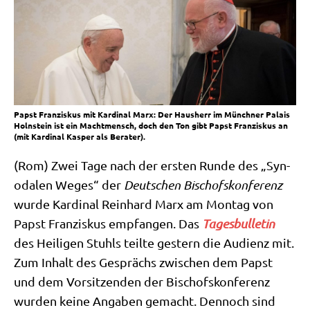
Papst Franziskus mit Kardinal Marx: Der Hausherr im Münchner Palais
Holnstein ist ein Machtmensch, doch den Ton gibt Papst Franziskus an
(mit Kardinal Kasper als Berater).
(Rom) Zwei Tage nach der ersten Run­de des „Syn­
oda­len Weges“ der
Deut­schen Bischofs­kon­fe­renz
wur­de Kar­di­nal Rein­hard Marx am Mon­tag von
Papst Fran­zis­kus emp­fan­gen. Das
Tages­bul­le­tin
des Hei­li­gen Stuhls teil­te gestern die Audi­enz mit.
Zum Inhalt des Gesprächs zwi­schen dem Papst
und dem Vor­sit­zen­den der Bischofs­kon­fe­renz
wur­den kei­ne Anga­ben gemacht. Den­noch sind