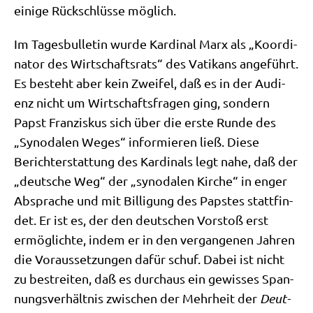
eini­ge Rück­schlüs­se möglich.
Im Tages­bul­le­tin wur­de Kar­di­nal Marx als „Koor­di­
na­tor des Wirt­schafts­rats“ des Vati­kans ange­führt.
Es besteht aber kein Zwei­fel, daß es in der Audi­
enz nicht um Wirt­schafts­fra­gen ging, son­dern
Papst Fran­zis­kus sich über die erste Run­de des
„Syn­oda­len Weges“ infor­mie­ren ließ. Die­se
Bericht­erstat­tung des Kar­di­nals legt nahe, daß der
„deut­sche Weg“ der „syn­oda­len Kir­che“ in enger
Abspra­che und mit Bil­li­gung des Pap­stes statt­fin­
det. Er ist es, der den deut­schen Vor­stoß erst
ermög­lich­te, indem er in den ver­gan­ge­nen Jah­ren
die Vor­aus­set­zun­gen dafür schuf. Dabei ist nicht
zu bestrei­ten, daß es durch­aus ein gewis­ses Span­
nungs­ver­hält­nis zwi­schen der Mehr­heit der
Deut­