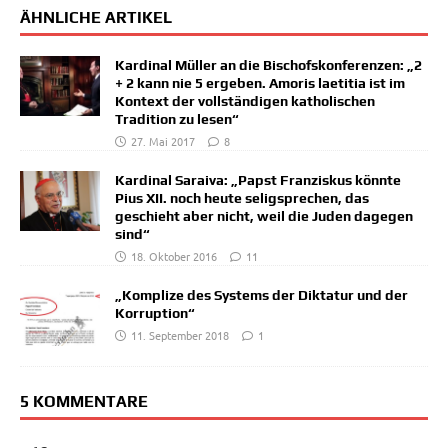
ÄHNLICHE ARTIKEL
Kardinal Müller an die Bischofskonferenzen: „2
+ 2 kann nie 5 ergeben. Amoris laetitia ist im
Kontext der vollständigen katholischen
Tradition zu lesen“
27. Mai 2017
8
Kardinal Saraiva: „Papst Franziskus könnte
Pius XII. noch heute seligsprechen, das
geschieht aber nicht, weil die Juden dagegen
sind“
18. Oktober 2016
11
„Komplize des Systems der Diktatur und der
Korruption“
11. September 2018
1
5 KOMMENTARE