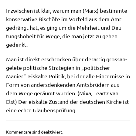
Inzwi­schen ist klar, war­um man (Marx) bestimm­te
kon­ser­va­ti­ve Bischö­fe im Vor­feld aus dem Amt
gedrängt hat, es ging um die Mehr­heit und Deu­
tungs­ho­heit für Wege, die man jetzt zu gehen
gedenkt.
Man ist direkt erschrocken über der­ar­tig gross­an­
ge­le­te poli­ti­sche Stra­te­gien in „poli­ti­scher
Manier“. Eis­kal­te Poli­tik, bei der alle Hin­ter­nis­se in
Form von anders­den­ken­den Amts­brü­dern aus
dem Wege geräumt wur­den. (Mixa, Teartz van
Elst) Der eis­kal­te Zustand der deut­schen Kir­che ist
eine ech­te Glaubensprüfung.
Kommentare sind deaktiviert.