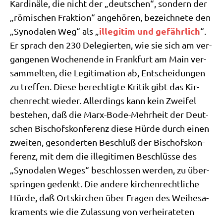
Kar­di­nä­le, die nicht der „deut­schen“, son­dern der
„römi­schen Frak­ti­on“ ange­hö­ren, bezeich­ne­te den
ille­gi­tim und gefähr­lich
„Syn­oda­len Weg“ als „
“.
Er sprach den 230 Dele­gier­ten, wie sie sich am ver­
gan­ge­nen Wochen­en­de in Frank­furt am Main ver­
sam­mel­ten, die Legi­ti­ma­ti­on ab, Ent­schei­dun­gen
zu tref­fen. Die­se berech­tig­te Kri­tik gibt das Kir­
chen­recht wie­der. Aller­dings kann kein Zwei­fel
bestehen, daß die Marx-Bode-Mehr­heit der Deut­
schen Bischofs­kon­fe­renz die­se Hür­de durch einen
zwei­ten, geson­der­ten Beschluß der Bischofs­kon­
fe­renz, mit dem die ille­gi­ti­men Beschlüs­se des
„Syn­oda­len Weges“ beschlos­sen wer­den, zu über­
sprin­gen gedenkt. Die ande­re kir­chen­recht­li­che
Hür­de, daß Orts­kir­chen über Fra­gen des Wei­he­sa­
kra­ments wie die Zulas­sung von ver­hei­ra­te­ten