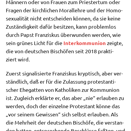
Män­nern oder von Frau­en zum Prie­ster­tum oder
Fra­gen der kirch­li­chen Moral­leh­re und der Homo­
se­xua­li­tät nicht ent­schei­den kön­nen, da sie kei­ne
Zustän­dig­keit dafür besit­zen, kann pro­blem­los
durch Papst Fran­zis­kus über­wun­den wer­den, wie
Inter­kom­mu­ni­on
sein grü­nes Licht für die
zeig­te,
die von deut­schen Bischö­fen seit 2018 prak­ti­
ziert wird.
Zuerst signa­li­sier­te Fran­zis­kus kryp­tisch, aber ver­
ständ­lich, daß er für die Zulas­sung pro­te­stan­ti­
scher Ehe­gat­ten von Katho­li­ken zur Kom­mu­ni­on
ist. Zugleich erklär­te er, das aber „nie“ erlau­ben zu
wer­den, doch der ein­zel­ne Pro­te­stant kön­ne das
„vor sei­nem Gewis­sen“ sich selbst erlau­ben. Als
die Mehr­heit der deut­schen Bischö­fe, die ver­stan­
den hat­ten, ent­spre­chen­de Beschlüs­se faß­ten, und