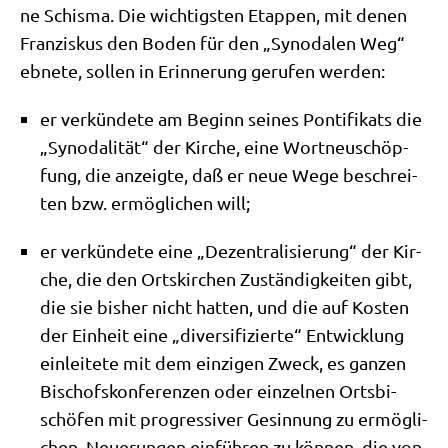
ne Schis­ma. Die wich­tig­sten Etap­pen, mit denen
Fran­zis­kus den Boden für den „Syn­oda­len Weg“
ebne­te, sol­len in Erin­ne­rung geru­fen werden:
er ver­kün­de­te am Beginn sei­nes Pon­ti­fi­kats die
„Syn­oda­li­tät“ der Kir­che, eine Wort­neu­schöp­
fung, die anzeig­te, daß er neue Wege beschrei­
ten bzw. ermög­li­chen will;
er ver­kün­de­te eine „Dezen­tra­li­sie­rung“ der Kir­
che, die den Orts­kir­chen Zustän­dig­kei­ten gibt,
die sie bis­her nicht hat­ten, und die auf Kosten
der Ein­heit eine „diver­si­fi­zier­te“ Ent­wick­lung
ein­lei­te­te mit dem ein­zi­gen Zweck, es gan­zen
Bischofs­kon­fe­ren­zen oder ein­zel­nen Orts­bi­
schö­fen mit pro­gres­si­ver Gesin­nung zu ermög­li­
chen, Neue­run­gen ein­füh­ren zu kön­nen, die von