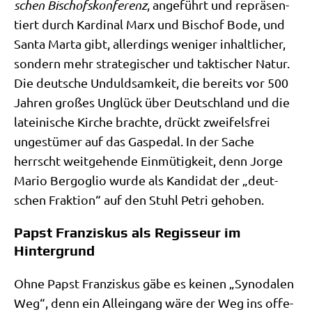
schen Bischofs­kon­fe­renz
, ange­führt und reprä­sen­
tiert durch Kar­di­nal Marx und Bischof Bode, und
San­ta Mar­ta gibt, aller­dings weni­ger inhalt­li­cher,
son­dern mehr stra­te­gi­scher und tak­ti­scher Natur.
Die deut­sche Unduld­sam­keit, die bereits vor 500
Jah­ren gro­ßes Unglück über Deutsch­land und die
latei­ni­sche Kir­che brach­te, drückt zwei­fels­frei
unge­stü­mer auf das Gas­pe­dal. In der Sache
herrscht weit­ge­hen­de Ein­mü­tig­keit, denn Jor­ge
Mario Berg­o­glio wur­de als Kan­di­dat der „deut­
schen Frak­ti­on“ auf den Stuhl Petri gehoben.
Papst Franziskus als Regisseur im
Hintergrund
Ohne Papst Fran­zis­kus gäbe es kei­nen „Syn­oda­len
Weg“, denn ein Allein­gang wäre der Weg ins offe­