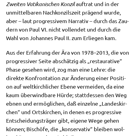
Zwei­ten Vati­ka­ni­schen Kon­zil
auf­trat und in der
unmit­tel­ba­ren Nach­kon­zils­zeit prä­gend wur­de,
aber – laut pro­gres­si­vem Nar­ra­tiv – durch das Zau­
dern von Paul VI. nicht voll­endet und durch die
Wahl von Johan­nes Paul II. zum Erlie­gen kam.
Aus der Erfah­rung der Ära von 1978–2013, die von
pro­gres­si­ver Sei­te abschät­zig als „restau­ra­ti­ve“
Pha­se gese­hen wird, zog man eine Leh­re: die
direk­te Kon­fron­ta­ti­on zur Ände­rung einer Posi­ti­
on auf welt­kirch­li­cher Ebe­ne ver­mei­den, da eine
kaum über­wind­ba­re Hür­de; statt­des­sen den Weg
ebnen und ermög­li­chen, daß ein­zel­ne „Lan­des­kir­
chen“ und Orts­kir­chen, in denen es pro­gres­si­ve
Ent­schei­dungs­trä­ger gibt, eige­ne Wege gehen
kön­nen; Bischö­fe, die „kon­ser­va­tiv“ blei­ben wol­