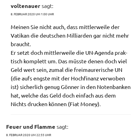
voltenauer
sagt:
8. FEBRUAR 2020 UM 1:00 UHR
Mei­nen Sie nicht auch, dass mitt­ler­wei­le der
Vati­kan die deut­schen Mil­li­ar­den gar nicht mehr
braucht.
Er setzt doch mitt­ler­wei­le die UN-Agen­da prak­
tisch kom­plett um. Das müss­te denen doch viel
Geld wert sein, zumal die frei­mau­re­ri­sche UN
(die aufs eng­ste mit der Hoch­fi­nanz ver­wo­ben
ist) sicher­lich genug Gön­ner in den Noten­ban­ken
hat, wel­che das Geld doch ein­fach aus dem
Nichts drucken kön­nen (Fiat Money).
Feuer und Flamme
sagt:
8. FEBRUAR 2020 UM 22:55 UHR