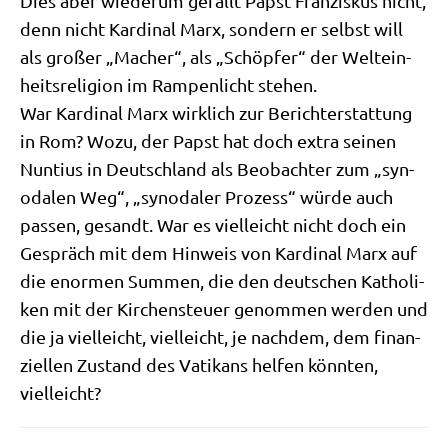
Dies aber wie­der­um gefällt Papst Fran­zis­kus nicht,
denn nicht Kar­di­nal Marx, son­dern er selbst will
als gro­ßer „Macher“, als „Schöp­fer“ der Welt­ein­
heits­re­li­gi­on im Ram­pen­licht stehen.
War Kar­di­nal Marx wirk­lich zur Bericht­erstat­tung
in Rom? Wozu, der Papst hat doch extra sei­nen
Nun­ti­us in Deutsch­land als Beob­ach­ter zum „syn­
oda­len Weg“, „syn­oda­ler Pro­zess“ wür­de auch
pas­sen, gesandt. War es viel­leicht nicht doch ein
Gespräch mit dem Hin­weis von Kar­di­nal Marx auf
die enor­men Sum­men, die den deut­schen Katho­li­
ken mit der Kir­chen­steu­er genom­men wer­den und
die ja viel­leicht, viel­leicht, je nach­dem, dem finan­
zi­el­len Zustand des Vati­kans hel­fen könn­ten,
vielleicht?