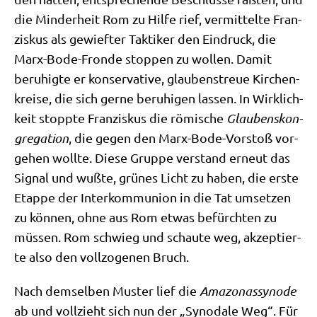
die Min­der­heit Rom zu Hil­fe rief, ver­mit­tel­te Fran­
zis­kus als gewief­ter Tak­ti­ker den Ein­druck, die
Marx-Bode-Fron­de stop­pen zu wol­len. Damit
beru­hig­te er kon­ser­va­ti­ve, glau­bens­treue Kir­chen­
krei­se, die sich ger­ne beru­hi­gen las­sen. In Wirk­lich­
keit stopp­te Fran­zis­kus die römi­sche
Glau­bens­kon­
gre­ga­ti­on
, die gegen den Marx-Bode-Vor­stoß vor­
ge­hen woll­te. Die­se Grup­pe ver­stand erneut das
Signal und wuß­te, grü­nes Licht zu haben, die erste
Etap­pe der Inter­kom­mu­ni­on in die Tat umset­zen
zu kön­nen, ohne aus Rom etwas befürch­ten zu
müs­sen. Rom schwieg und schau­te weg, akzep­tier­
te also den voll­zo­ge­nen Bruch.
Nach dem­sel­ben Muster lief die
Ama­zo­nas­syn­ode
ab und voll­zieht sich nun der „Syn­oda­le Weg“. Für