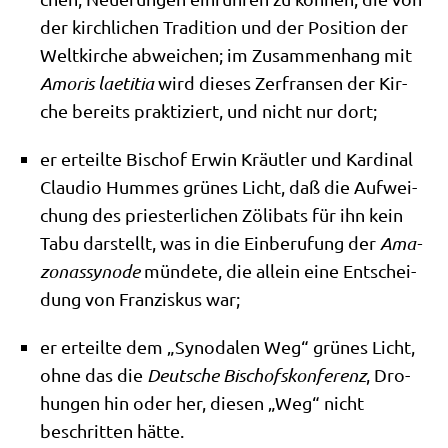
der kirch­li­chen Tra­di­ti­on und der Posi­ti­on der
Welt­kir­che abwei­chen; im Zusam­men­hang mit
Amo­ris lae­ti­tia
wird die­ses Zer­fran­sen der Kir­
che bereits prak­ti­ziert, und nicht nur dort;
er erteil­te Bischof Erwin Kräut­ler und Kar­di­nal
Clau­dio Hum­mes grü­nes Licht, daß die Auf­wei­
chung des prie­ster­li­chen Zöli­bats für ihn kein
Tabu dar­stellt, was in die Ein­be­ru­fung der
Ama­
zo­nas­syn­ode
mün­de­te, die allein eine Ent­schei­
dung von Fran­zis­kus war;
er erteil­te dem „Syn­oda­len Weg“ grü­nes Licht,
ohne das die
Deut­sche Bischofs­kon­fe­renz
, Dro­
hun­gen hin oder her, die­sen „Weg“ nicht
beschrit­ten hätte.