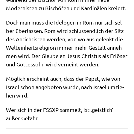
Moder­ni­sten zu Bischö­fen und Kar­di­nä­len kreiert.
Doch man muss die Ide­lo­gen in Rom nur sich sel­
ber über­las­sen. Rom wird schluss­end­lich der Sitz
des Anti­chri­sten wer­den, von wo aus gelenkt die
Welt­ein­heits­re­li­gi­on immer mehr Gestalt anneh­
men wird. Der Glau­be an Jesus Chri­stus als Erlö­ser
und Got­tes­sohn wird ver­neint werden.
Mög­lich erscheint auch, dass der Papst, wie von
Isra­el schon ange­bo­ten wur­de, nach Isra­el umzie­
hen wird.
Wer sich in der FSSXP sam­melt, ist ‚geist­lich‘
außer Gefahr.