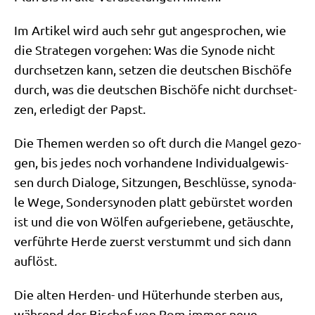
Im Arti­kel wird auch sehr gut ange­spro­chen, wie
die Stra­te­gen vor­ge­hen: Was die Syn­ode nicht
durch­set­zen kann, set­zen die deut­schen Bischö­fe
durch, was die deut­schen Bischö­fe nicht durch­set­
zen, erle­digt der Papst.
Die The­men wer­den so oft durch die Man­gel gezo­
gen, bis jedes noch vor­han­de­ne Indi­vi­du­al­ge­wis­
sen durch Dia­lo­ge, Sit­zun­gen, Beschlüs­se, syn­oda­
le Wege, Son­der­syn­oden platt gebür­stet wor­den
ist und die von Wöl­fen auf­ge­rie­be­ne, getäusch­te,
ver­führ­te Her­de zuerst ver­stummt und sich dann
auflöst.
Die alten Her­den- und Hüter­hun­de ster­ben aus,
wäh­rend der Bischof von Rom immer neue