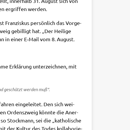
ellt, inner­halb 31. August sich von
rden ergrif­fen werden.
t Fran­zis­kus per­sön­lich das Vor­ge­
eig gebil­ligt hat. „Der Hei­li­ge
nn in einer E‑Mail vom 8. August.
me Erklä­rung unter­zeich­nen, mit
 und geschützt wer­den muß“.
h­ren ein­ge­lei­tet. Den sich wei­
chen Ordens­zweig könn­te die Aner­
 so Stock­mann, sei die „katho­li­sche
it der Kul­tur des Todes kol­la­bo­rie­