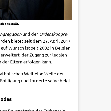
tieg gestellt.
­gre­ga­ti­on
und der
Ordens­kon­gre­
 Orden bie­tet seit dem 27. April 2017
 auf Wunsch ist seit 2002 in Bel­gi­en
 erwei­tert, der Zugang zur lega­len
 der Eltern erfol­gen kann.
katho­li­schen Welt eine Wel­le der
l­li­gung und for­der­te sei­ne bel­gi­
Todes
vor Bekannt­ga­be der Eutha­na­sie­