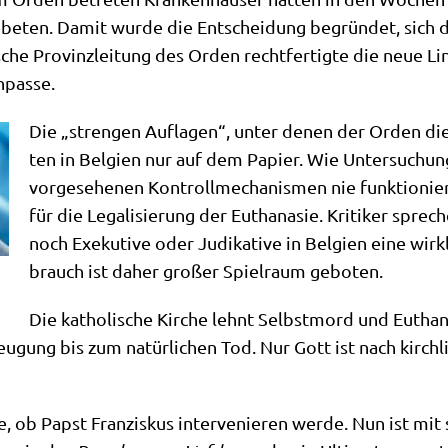
be­ten. Damit wur­de die Ent­schei­dung begrün­det, sich der
sche Pro­vinz­lei­tung des Orden recht­fer­tig­te die neue Li
npasse.
Die „stren­gen Auf­la­gen“, unter denen der Orden die E
ten in Bel­gi­en nur auf dem Papier. Wie Unter­su­ch
vor­ge­se­he­nen Kon­troll­me­cha­nis­men nie funk­tio­nie
für die Lega­li­sie­rung der Eutha­na­sie. Kri­ti­ker spre
noch Exe­ku­ti­ve oder Judi­ka­ti­ve in Bel­gi­en eine wir
brauch ist daher gro­ßer Spiel­raum geboten.
Die katho­li­sche Kir­che lehnt Selbst­mord und Eutha­na­
eu­gung bis zum natür­li­chen Tod. Nur Gott ist nach kirch
ge, ob Papst Fran­zis­kus inter­ve­nie­ren wer­de. Nun ist mit