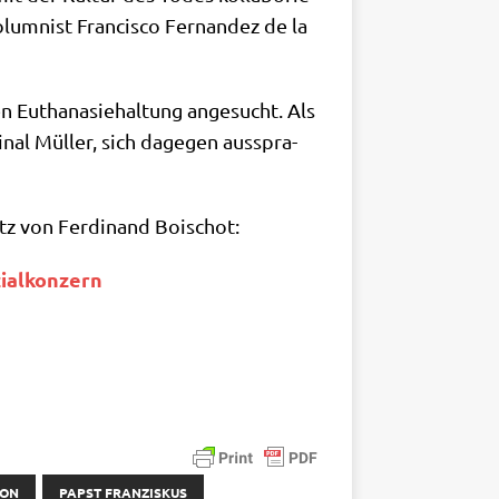
olum­nist Fran­cis­co Fer­nan­dez de la
n Eutha­na­sie­hal­tung ange­sucht. Als
­nal Mül­ler, sich dage­gen aus­spra­
satz von Fer­di­nand Boischot:
ozialkonzern
ION
PAPST FRANZISKUS