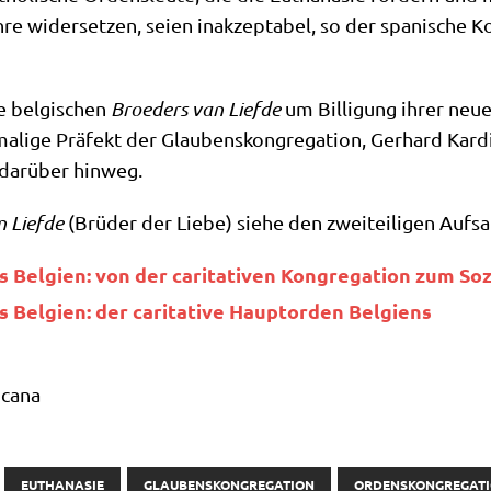
re wider­set­zen, sei­en inak­zep­ta­bel, so der spa­ni­sche K
e bel­gi­schen
Broe­ders van Lief­de
um Bil­li­gung ihrer neu­e
li­ge Prä­fekt der Glau­bens­kon­gre­ga­ti­on, Ger­hard Kar­di
n dar­über hinweg.
 Lief­de
(Brü­der der Lie­be) sie­he den zwei­tei­li­gen Auf­
 Bel­gi­en: von der cari­ta­ti­ven Kon­gre­ga­ti­on zum S
 Bel­gi­en: der cari­ta­ti­ve Haupt­or­den Belgiens
icana
EUTHANASIE
GLAUBENSKONGREGATION
ORDENSKONGREGAT