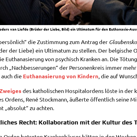
ers van Liefde (Brüder der Liebe, Bild) ein Ultimatum für den Euthanasie-Auss
te per­sön­lich“ die Zustim­mung zum Antrag der
Glau­bens­kon
der der Lie­be) ein Ulti­ma­tum zu stel­len. Der bel­gi­sche
die Eutha­na­sie­rung von psy­chisch Kran­ken an. Die Tötung
urch „Nach­bes­se­run­gen“ der Per­so­nen­kreis immer mehr
Eutha­na­sie­rung von Kin­dern
t auch die
, die auf Wunsch
 Zwei­ges
des katho­li­schen Hos­pi­tal­or­dens löste in der 
 Ordens, René Stock­mann, äußer­te öffent­lich sei­ne Miß­bi
ht „abso­lut“ zu achten.
liches Recht: Kollaboration mit der Kultur des 
m Orden betre­ten Kran­ken­häu­ser hät­ten in den Wochen 