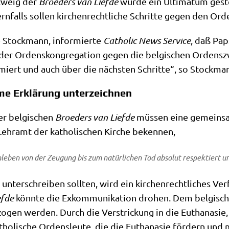
­zweig der
Broe­ders van Lief­de
wur­de ein Ulti­ma­tum gest
ern­falls sol­len kir­chen­recht­li­che Schrit­te gegen den O
 Stock­mann, infor­mier­te
Catho­lic News Ser­vice
, daß Paps
der Ordens­kon­gre­ga­ti­on gegen die bel­gi­schen Ordens­zw
miert und auch über die näch­sten Schrit­te“, so Stock­ma
e Erklärung unterzeichnen
er bel­gi­schen
Broe­ders van Lief­de
müs­sen eine gemein­sa­
Lehr­amt der katho­li­schen Kir­che bekennen,
le­ben von der Zeu­gung bis zum natür­li­chen Tod abso­lut respek­tiert
er­schrei­ben soll­ten, wird ein kir­chen­recht­li­ches Ver­fa
f­de
könn­te die Exkom­mu­ni­ka­ti­on dro­hen. Dem bel­gi­s
zo­gen wer­den. Durch die Ver­strickung in die Eutha­na­sie,
ho­li­sche Ordens­leu­te, die die Eutha­na­sie för­dern und m