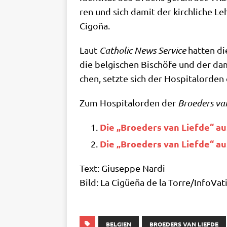
ren und sich damit der kirch­li­che Leh­
Cigoña.
Laut
Catho­lic News Ser­vice
hat­ten di
die bel­gi­schen Bischö­fe und der dama­
chen, setz­te sich der Hos­pi­tal­or­de
Zum Hos­pi­tal­or­den der
Broe­ders van
Die „Broe­ders van Lief­de“ aus
Die „Broe­ders van Lief­de“ aus
Text: Giu­sep­pe Nardi
Bild: La Cigüeña de la Torre/​InfoVat
BELGIEN
BROEDERS VAN LIEFDE