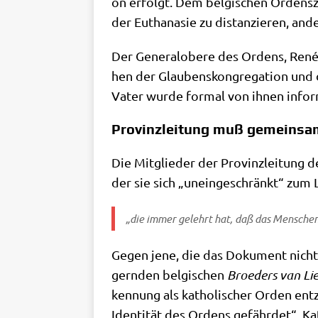
on erfolgt. Dem bel­gi­schen Ordens
der Eutha­na­sie zu distan­zie­ren, and
Der Gene­ral­obe­re des Ordens, René
hen der Glau­bens­kon­gre­ga­ti­on und 
Vater wur­de for­mal von ihnen infor­
Provinzleitung muß gemeinsam
Die Mit­glie­der der Pro­vinz­lei­tung d
der sie sich „unein­ge­schränkt“ zum 
„die immer gelehrt hat, daß das Men­schen­
Gegen jene, die das Doku­ment nicht unt
gern­den bel­gi­schen
Broe­ders van Lie
ken­nung als katho­li­scher Orden ent­
Iden­ti­tät des Ordens gefähr­det“. Kat