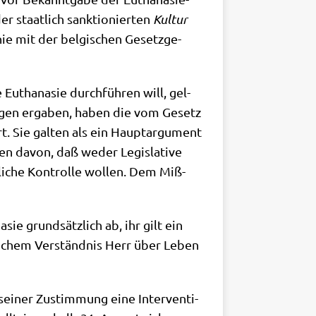
 staat­lich sank­tio­nier­ten
Kul­tur
nie mit der bel­gi­schen Gesetz­ge­
utha­na­sie durch­füh­ren will, gel­
un­gen erga­ben, haben die vom Gesetz
rt. Sie gal­ten als ein Haupt­ar­gu­ment
­chen davon, daß weder Legis­la­ti­ve
k­li­che Kon­trol­le wol­len. Dem Miß­
sie grund­sätz­lich ab, ihr gilt ein
­li­chem Ver­ständ­nis Herr über Leben
 sei­ner Zustim­mung eine Inter­ven­ti­