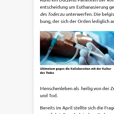
ent­schei­dung um Eutha­na­sie­rung ge
des Todes
zu unter­wer­fen. Die bel­gi­
bung, der sich der Orden ledig­lich a
Ulti­ma­tum gegen die Kol­la­bo­ra­ti­on mit der Kul­tur
des Todes
Men­schen­le­ben als hei­lig von der Z
und Tod.
Bereits im April stell­te sich die Fra­