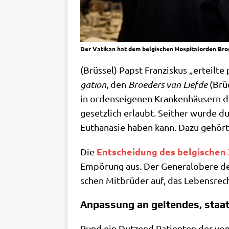
Der Vatikan hat dem belgischen Hospitalorden Broed
(Brüs­sel) Papst Fran­zis­kus „erteil­
ga­ti­on
, den
Broe­ders van Lief­de
(Brü­
in ordens­ei­ge­nen Kran­ken­häu­sern 
gesetz­lich erlaubt. Seit­her wur­de d
Eutha­na­sie haben kann. Dazu gehör
Ent­schei­dung des bel­gi­schen
Die
Empö­rung aus. Der Gene­ral­obe­re des
schen Mit­brü­der auf, das Lebens­rec
Anpassung an geltendes, staat
Rund ein Dut­zend Pati­en­ten der vo