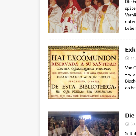
Die Fr
spä­te
Ver­hä
unter 
Leben
Exk
11
Von Ca
– wie 
Bischo
on be
Die
30
Seit d