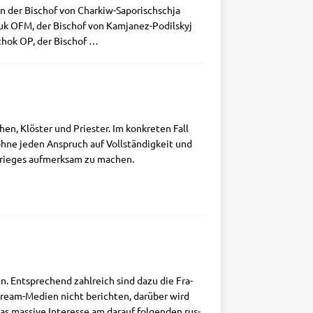
ren der Bischof von Char­kiw-Sapo­rischschja
ad­juk OFM, der Bischof von Kam­­ja­­nez-Podilskyj
chok OP, der Bischof
…
en, Klö­ster und Prie­ster. Im kon­kre­ten Fall
d ohne jeden Anspruch auf Voll­stän­dig­keit und
 Krie­ges auf­merk­sam zu machen.
hen. Ent­spre­chend zahl­reich sind dazu die Fra­
­stream-Medi­en nicht berich­ten, dar­über wird
s mas­si­ve Inter­es­se am dar­auf fol­gen­den rus­­