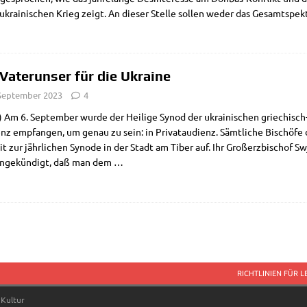
ukrai­­ni­­schen Krieg zeigt. An die­ser Stel­le sol­len weder das Gesamt­spe
 Vaterunser für die Ukraine
 September 2023
4
Am 6. Sep­tem­ber wur­de der Hei­li­ge Syn­od der ukrai­ni­schen grie­chisch-k
nz emp­fan­gen, um genau zu sein: in Pri­vat­au­di­enz. Sämt­li­che Bischö­fe
it zur jähr­li­chen Syn­ode in der Stadt am Tiber auf. Ihr Groß­erz­bi­schof 
ange­kün­digt, daß man dem
…
RICHTLINIEN FÜR 
 Kultur