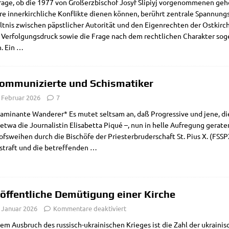
a­ge, ob die 1977 von Groß­erz­bi­schof Josyf Slipi­yj vor­ge­nom­me­nen gehe
­re inner­kirch­li­che Kon­flik­te die­nen kön­nen, berührt zen­tra­le Span­nung
lt­nis zwi­schen päpst­li­cher Auto­ri­tät und den Eigen­rech­ten der Ost­kir­
Ver­fol­gungs­druck sowie die Fra­ge nach dem recht­li­chen Cha­rak­ter sog
. Ein
…
ommunizierte und Schismatiker
. Februar 2026
7
mi­nan­te Wan­de­rer* Es mutet selt­sam an, daß Pro­gres­si­ve und jene, die 
etwa die Jour­na­li­stin Eli­sa­bet­ta Piqué –, nun in hel­le Auf­re­gung gera­
fs­wei­hen durch die Bischö­fe der Prie­ster­bru­der­schaft St. Pius X. (FS
straft und die betref­fen­den
…
 öffentliche Demütigung einer Kirche
. Januar 2026
Kommentare deaktiviert
em Aus­bruch des rus­­sisch-ukrai­­ni­­schen Krie­ges ist die Zahl der ukrai­ni­