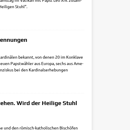
 Sams­tag im Vati­kan mit Papst Leo XIV. zusam­
ei­li­gen Stuhl“.
rnennungen
ar­di­nä­len bekannt, von denen 20 im Kon­kla­ve
 neu­en Papst­wäh­ler aus Euro­pa, sechs aus Ame­
­zis­kus bei den Kar­di­nals­er­he­bun­gen
iehen. Wird der Heilige Stuhl
ne und den römisch-katho­­li­­schen Bischö­fen