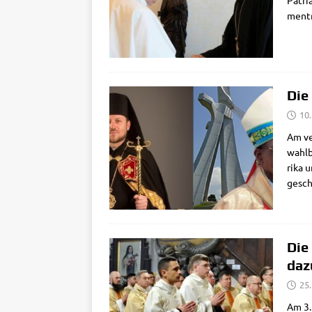
Patri
men­tr
Die
10
Am ve
wahl­b
ri­ka 
gesch
Die
daz
25.
Am 3. 