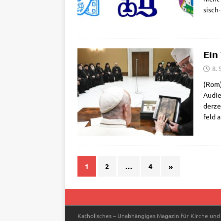
sisch-
Ein
8.
(Rom) 
Audi­e
der­ze
feld 
1
2
…
4
»
Katholisches – Unabhängiges Magazin für Kirche und