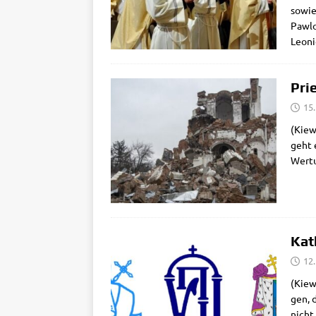
sowie 
Paw­lo
Leo­n
Pri
15
(Kiew)
geht e
Wer­tu
Kat
12
(Kiew)
gen, d
nicht 