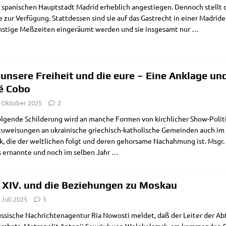
 spa­ni­schen Haupt­stadt Madrid erheb­lich ange­stie­gen. Den­noch stellt di
e zur Ver­fü­gung. Statt­des­sen sind sie auf das Gast­recht in einer Madri­de
­sti­ge Meß­zei­ten ein­ge­räumt wer­den und sie ins­ge­samt nur
…
 unsere Freiheit und die eure – Eine Anklage und
é Cobo
. Oktober 2025
2
l­gen­de Schil­de­rung wird an man­che For­men von kirch­li­cher Show-Poli­
u­wei­sun­gen an ukrai­ni­sche grie­chisch-katho­­li­­sche Gemein­den auch 
tik, die der welt­li­chen folgt und deren gehor­sa­me Nach­ah­mung ist. Msg
us ernann­te und noch im sel­ben Jahr
…
 XIV. und die Beziehungen zu Moskau
 Juli 2025
5
s­si­sche Nach­rich­ten­agen­tur Ria Nowo­sti mel­det, daß der Lei­ter der A