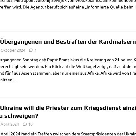
­ar­chats, Metro­po­lit Anto­nij Sewr­juk von Wolo­ko­lamsk, am kom­men­den
ef­fen wird. Die Agen­tur beruft sich auf eine „infor­mier­te Quel­le beim H
 Übergangenen und Bestraften der Kardinalse
. Oktober 2024
1
r­gan­ge­nen Sonn­tag gab Papst Fran­zis­kus die Kre­ierung von 21 neu­en K
e­rech­tigt sein wer­den. Ein Blick auf die Welt­ku­gel zeigt, daß acht der
und fünf aus Asi­en stam­men, aber nur einer aus Afri­ka. Afri­ka wird von Fran
nit­ten:
…
 Ukraine will die Priester zum Kriegsdienst einz
u schweigen?
 April 2024
10
April 2024 fand ein Tref­fen zwi­schen dem Staats­prä­si­den­ten der Ukrai­