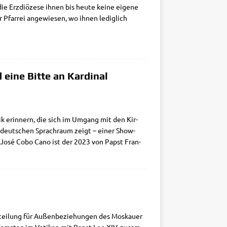
e Erz­diö­ze­se ihnen bis heu­te kei­ne eige­ne
r Pfar­rei ange­wie­sen, wo ihnen ledig­lich
 eine Bitte an Kardinal
tik erin­nern, die sich im Umgang mit den Kir­
im deut­schen Sprach­raum zeigt – einer Show-
r. José Cobo Cano ist der 2023 von Papst Fran­
btei­lung für Außen­be­zie­hun­gen des Mos­kau­er