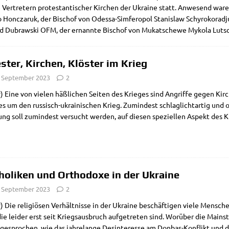
Ver­tre­tern pro­te­stan­ti­scher Kir­chen der Ukrai­ne statt. Anwe­send wa
 Hon­c­za­ruk, der Bischof von Ode­s­­sa-Sim­­fe­ro­­pol Sta­nis­law Schy­ro­ko­r
id Dubraw­ski OFM, der ernann­te Bischof von Mukat­sche­we Myko­la Luts
ester, Kirchen, Klöster im Krieg
. September 2023
2
 Eine von vie­len häß­li­chen Sei­ten des Krie­ges sind Angrif­fe gegen Kir­ch
s um den rus­­sisch-ukrai­­ni­­schen Krieg. Zumin­dest schlag­licht­ar­tig un
ng soll zumin­dest ver­sucht wer­den, auf die­sen spe­zi­el­len Aspekt des
holiken und Orthodoxe in der Ukraine
. September 2023
2
 Die reli­giö­sen Ver­hält­nis­se in der Ukrai­ne beschäf­ti­gen vie­le Men­sc
ie lei­der erst seit Kriegs­aus­bruch auf­ge­tre­ten sind. Wor­über die Main­
gespro­chen, wie das jah­re­lan­ge Des­in­ter­es­se am Don­­bas-Kon­f­likt und da