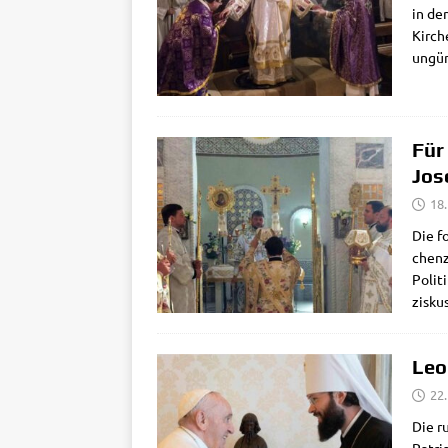
in der
Kir­ch
ungün
Für
Jos
18
Die fo
chen­z
Poli­
zis­k
Leo
22.
Die ru