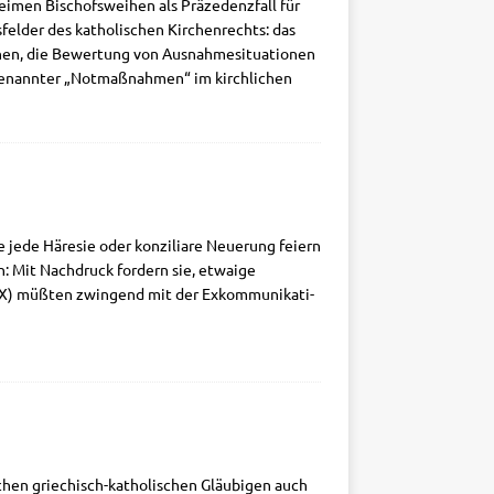
i­men Bischofs­wei­hen als Prä­ze­denz­fall für
s­fel­der des katho­li­schen Kir­chen­rechts: das
chen, die Bewer­tung von Aus­nah­me­si­tua­tio­nen
e­nann­ter „Not­maß­nah­men“ im kirch­li­chen
jede Häre­sie oder kon­zi­lia­re Neue­rung fei­ern
ten: Mit Nach­druck for­dern sie, etwa­ige
SPX) müß­ten zwin­gend mit der Exkom­mu­ni­ka­ti­
schen grie­chisch-katho­­li­­schen Gläu­bi­gen auch