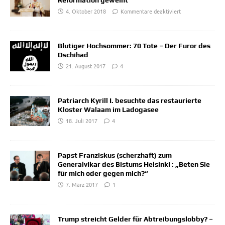
Reformation geweiht
4. Oktober 2018
Kommentare deaktiviert
Blutiger Hochsommer: 70 Tote – Der Furor des
Dschihad
21. August 2017
4
Patriarch Kyrill I. besuchte das restaurierte
Kloster Walaam im Ladogasee
18. Juli 2017
4
Papst Franziskus (scherzhaft) zum
Generalvikar des Bistums Helsinki : „Beten Sie
für mich oder gegen mich?“
7. März 2017
1
Trump streicht Gelder für Abtreibungslobby? –