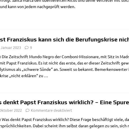
­folgt San­ta Mar­ta den über­lie­fer­ten Ritus und sei­ne Ver­tre­ter mit sol­
und kann von jedem nach­ge­prüft werden.
st Franziskus kann sich die Berufungskrise nich
. Januar 2023
9
Die Zeit­schrift Mun­do Negro der Com­­bo­­ni-Mis­­sio­na­­re, mit Sitz in Madri
it Papst Fran­zis­kus. Es ist nicht das erste, das er die­ser Zeit­schrift gew
­ly­tis­mus als „schwe­re Sün­de“ an. Soweit so bekannt. Bemer­kens­wer­ter i
kri­se „nicht erklä­ren“ zu
…
 denkt Papst Franziskus wirklich? – Eine Spur
 Oktober 2022
Kommentare deaktiviert
Was denkt Papst Fran­zis­kus wirk­lich? Die­se Fra­ge beschäf­tigt vie­le, da 
sprüch­lich­kei­ten. Dabei scheint ihm selbst dar­an gele­gen zu sein, sich n