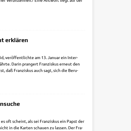
cher Ver­bis­sen­heit? Eine Ant­wort liegt auf der
t erklären
d, ver­öf­fent­lich­te am 13. Janu­ar ein Inter­
ähr­te. Dar­in pran­gert Fran­zis­kus erneut den
st, daß Fran­zis­kus auch sagt, sich die Beru­
ensuche
es oft scheint, als sei Fran­zis­kus ein Papst der
icht in die Kar­ten schau­en zu las­sen. Der Fra­