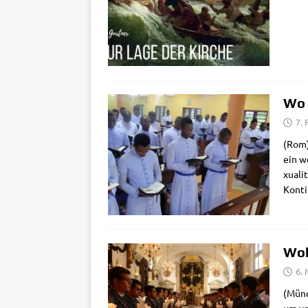
Wo 
7. 
(Rom) 
ein we
xua­li
Kon­ti
Woh
6.
(Mün­c