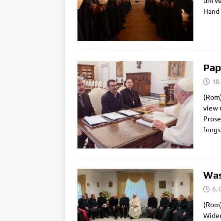
um ver
Hand 
Pap
18
(Rom) 
view m
Pro­se
fungs­
Was
6.
(Rom) 
Wider­