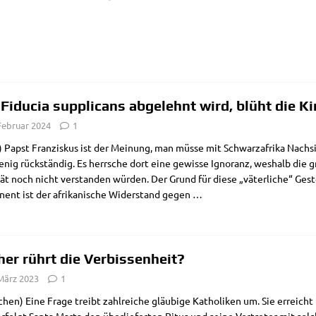
Fiducia supplicans abgelehnt wird, blüht die Ki
Februar 2024
1
Papst Fran­zis­kus ist der Mei­nung, man müs­se mit Schwarz­afri­ka Nach­si
nig rück­stän­dig. Es herr­sche dort eine gewis­se Igno­ranz, wes­halb die g
­tät noch nicht ver­stan­den wür­den. Der Grund für die­se „väter­li­che“ G
­nent ist der afri­ka­ni­sche Wider­stand gegen
…
er rührt die Verbissenheit?
 März 2023
1
hen) Eine Fra­ge treibt zahl­rei­che gläu­bi­ge Katho­li­ken um. Sie erreicht