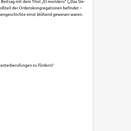
 Bei­trag mit dem Titel „El mori­de­ro“ („Das Sie­
roß­teil der Ordens­kon­gre­ga­tio­nen befin­det –
chen­ge­schich­te einst blü­hend gewe­sen waren.
­ster­be­ru­fun­gen zu fördern?