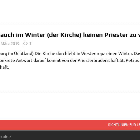
auch im Winter (der Kirche) keinen Priester zu 
. März 2019
1
burg im Ücht­land) Die Kir­che durch­lebt in West­eu­ro­pa einen Win­ter. Das
n­kre­te Ant­wort dar­auf kommt von der Prie­ster­bru­der­schaft St. Petrus 
haft.
RICHTLINIEN FÜR 
 Kultur