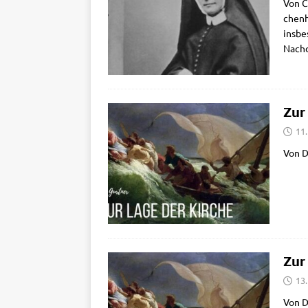
Von Ca
chen­h
ins­be
Nach­
Zur
11.
Von D
Zur
13.
Von D