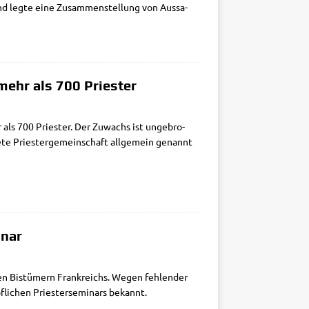
und leg­te eine Zusam­men­stel­lung von Aus­sa­
mehr als 700 Priester
r als 700 Prie­ster. Der Zuwachs ist unge­bro­
e­te Prie­ster­ge­mein­schaft all­ge­mein genannt
inar
ten Bis­tü­mern Frank­reichs. Wegen feh­len­der
­li­chen Prie­ster­se­mi­nars bekannt.