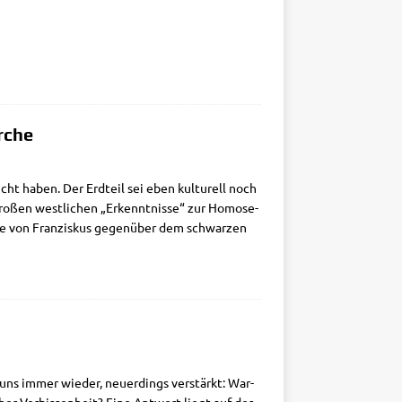
rche
cht haben. Der Erd­teil sei eben kul­tu­rell noch
ro­ßen west­li­chen „Erkennt­nis­se“ zur Homo­se­
este von Fran­zis­kus gegen­über dem schwar­zen
 uns immer wie­der, neu­er­dings ver­stärkt: War­