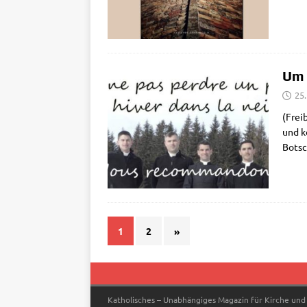
Um 
25
(Frei­
und ko
Botsc
1
2
»
Katholisches – Unabhängiges Magazin für Kirche und