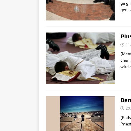
ge gin
gen
Piu
11.
(Men­z
chen. 
wird,
Ber
20.
(Paris
Prie­s