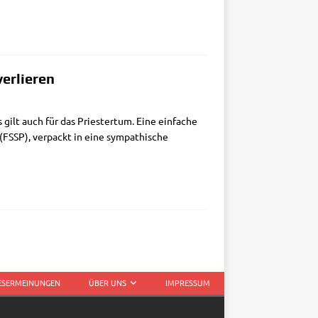
verlieren
 gilt auch für das Prie­ster­tum. Eine ein­fa­che
(FSSP), ver­packt in eine sym­pa­thi­sche
LESERMEINUNGEN
ÜBER UNS
IMPRESSUM