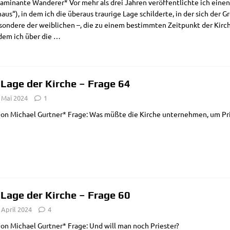
mi­nan­te Wan­de­rer* Vor mehr als drei Jah­ren ver­öf­fent­lich­te ich einen
aus“), in dem ich die über­aus trau­ri­ge Lage schil­der­te, in der sich der G
­son­de­re der weib­li­chen –, die zu einem bestimm­ten Zeit­punkt der Kir­
dem ich über die
…
 Lage der Kirche – Frage 64
 Mai 2024
1
on Micha­el Gurt­ner* Fra­ge: Was müß­te die Kir­che unter­neh­men, um Prie
 Lage der Kirche – Frage 60
 April 2024
4
on Micha­el Gurt­ner* Fra­ge: Und will man noch Priester?