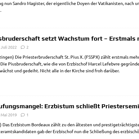
g nun San­dro Magi­ster, der eigent­li­che Doy­en der Vati­ka­ni­sten, nach 
…
sbruderschaft setzt Wachstum fort – Erstmals 
 Juli 2022
2
in­gen) Die Prie­ster­bru­der­schaft St. Pius X. (FSSPX) zählt erst­mals meh
Die Pius­bru­der­schaft, wie die von Erz­bi­schof Mar­cel Lefeb­v­re gegrün­d
 wächst und gedeiht. Nicht alle in der Kir­che sind froh darüber.
ufungsmangel: Erzbistum schließt Priestersem
 Mai 2019
1
) Das Erz­bis­tum Bor­deaux zählt zu den älte­sten und pre­sti­ge­träch­tig­s
ter­amts­kan­di­da­ten gab der Erz­bi­schof nun die Schlie­ßung des erz­bi­schöf