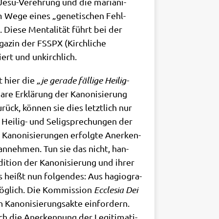
-Jesu-Ver­eh­rung und die maria­ni­
im Wege eines „gene­ti­schen Fehl­
ie­se Men­ta­li­tät führt bei der
ga­zin der FSSPX (Kirch­li­che
niert und unkirchlich.
 hier die
„je gera­de fäl­li­ge Hei­lig­
a­re Erklä­rung der Kano­ni­sie­rung
rück, kön­nen sie dies letzt­lich nur
Hei­lig- und Selig­spre­chun­gen der
Kano­ni­sie­run­gen erfolg­te Aner­ken­
s anneh­men. Tun sie das nicht, han­
i­ti­on der Kano­ni­sie­rung und ihrer
s heißt nun fol­gen­des: Aus hagio­gra­
g­lich. Die Kom­mis­si­on
Eccle­sia
Dei
ano­ni­sie­rungs­ak­te ein­for­dern.
 die Aner­ken­nung der Legi­ti­ma­ti­