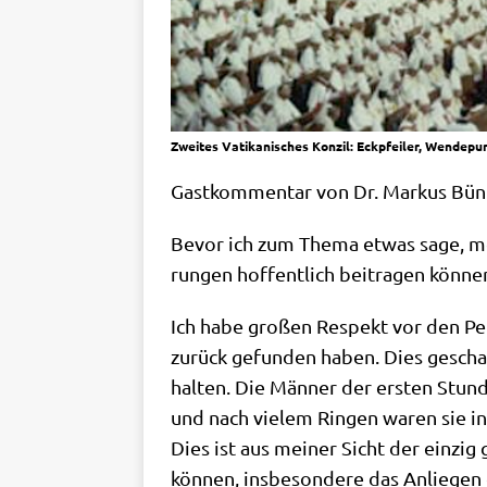
Zweites Vatikanisches Konzil: Eckpfeiler, Wendepunk
Gast­kom­men­tar von Dr. Mar­kus Bü
Bevor ich zum The­ma etwas sage, möch
run­gen hof­fent­lich bei­tra­gen könne
Ich habe gro­ßen Respekt vor den Pe
zurück gefun­den haben. Dies geschah 
hal­ten. Die Män­ner der ersten Stun­de
und nach vie­lem Rin­gen waren sie in
Dies ist aus mei­ner Sicht der ein­zig 
kön­nen, ins­be­son­de­re das Anlie­gen