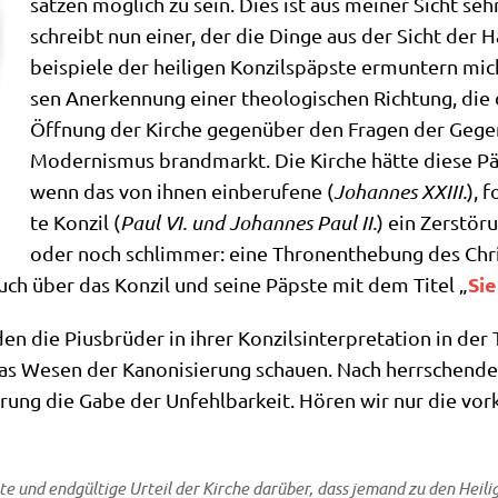
sät­zen mög­lich zu sein. Dies ist aus mei­ner Sicht seh
schreibt nun einer, der die Din­ge aus der Sicht der Ha
bei­spie­le der hei­li­gen Kon­zil­s­päp­ste ermun­tern mi
sen Aner­ken­nung einer theo­lo­gi­schen Rich­tung, di
Öff­nung der Kir­che gegen­über den Fra­gen der Gegen­
Moder­nis­mus brand­markt. Die Kir­che hät­te die­se Päp
wenn das von ihnen ein­be­ru­fe­ne (
Johan­nes XXIII.
), f
te Kon­zil (
Paul VI. und Johan­nes Paul II.
) ein Zer­stö­
oder noch schlim­mer: eine Thro­n­ent­he­bung des Chri
Sie
Buch über das Kon­zil und sei­ne Päp­ste mit dem Titel „
den die Pius­brü­der in ihrer Kon­zil­s­in­ter­pre­ta­ti­on in 
s Wesen der Kano­ni­sie­rung schau­en. Nach herr­schen­de
­rung die Gabe der Unfehl­bar­keit. Hören wir nur die vor­kon
etz­te und end­gül­ti­ge Urteil der Kir­che dar­über, dass jemand zu den Hei­