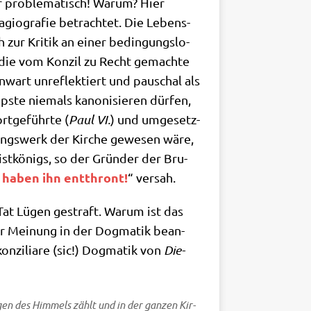
r pro­ble­ma­tisch! War­um? Hier
gio­gra­fie betrach­tet. Die Lebens­
ch zur Kri­tik an einer bedin­gungs­lo­
e die vom Kon­zil zu Recht gemach­te
wart unre­flek­tiert und pau­schal als
­ste nie­mals kano­ni­sie­ren dür­fen,
ort­ge­führ­te (
Paul VI.
) und umge­setz­
rungs­werk der Kir­che gewe­sen wäre,
st­kö­nigs, so der Grün­der der Bru­
 haben ihn ent­thront!
“ ver­sah.
der Tat Lügen gestraft. War­um ist das
r Mei­nung in der Dog­ma­tik bean­
­zi­lia­re (sic!) Dog­ma­tik von
Die­
li­gen des Him­mels zählt und in der gan­zen Kir­