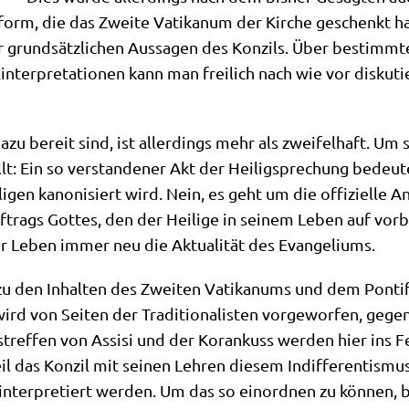
e­form, die das Zwei­te Vati­ka­num der Kir­che geschenkt hat
rund­sätz­li­chen Aus­sa­gen des Kon­zils. Über bestimm­te 
n­ter­pre­ta­tio­nen kann man frei­lich nach wie vor dis­ku­ti
dazu bereit sind, ist aller­dings mehr als zwei­fel­haft. Um
lt: Ein so ver­stan­de­ner Akt der Hei­lig­spre­chung bedeu­t
­gen kano­ni­siert wird. Nein, es geht um die offi­zi­el­le An
ags Got­tes, den der Hei­li­ge in sei­nem Leben auf vor­bild
 ihr Leben immer neu die Aktua­li­tät des Evangeliums.
 den Inhal­ten des Zwei­ten Vati­ka­nums und dem Pon­ti­fi­
ird von Sei­ten der Tra­di­tio­na­li­sten vor­ge­wor­fen, ge
tref­fen von Assi­si und der Korankuss wer­den hier ins Feld
 das Kon­zil mit sei­nen Leh­ren die­sem Indif­fe­ren­tis­mu
inter­pre­tiert wer­den. Um das so ein­ord­nen zu kön­nen, 