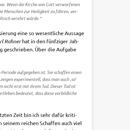
hl­bar. Wenn die Kir­che von Gott ver­wor­fe­nen
 Men­schen zur Hei­lig­keit zu füh­ren, ver­
l­tisch ver­ehrt würde.“
ie­rung eine so wesent­li­che Aus­sa­ge
rl
Rah­ner
hat in den fünf­zi­ger Jah­
ng geschrie­ben. Über die Auf­ga­be
en Peri­ode auf­ge­ge­ben ist. Sie schaf­fen einen
zei­gen expe­ri­men­tell, dass man auch ‚so‘
m nicht erst mit ihrem Tod. Die­ser Tod ist
t­le­ben bedeu­tet, dass die­se vor­bild­li­che
z­ten Zeit bin ich sehr dafür kri­ti­
in sei­nem rei­chen Schaf­fen auch viel