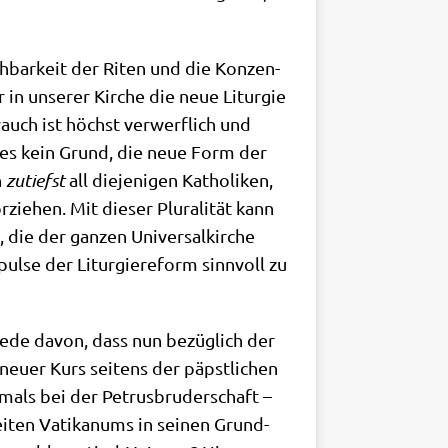
ieh­bar­keit der Riten und die Kon­zen­
er in unse­rer Kir­che die neue Lit­ur­gie
rauch ist höchst ver­werf­lich und
dies kein Grund, die neue Form der
h
zutiefst
all die­je­ni­gen Katho­li­ken,
ie­hen. Mit die­ser Plu­ra­li­tät kann
ie der gan­zen Uni­ver­sal­kir­che
­se der Lit­ur­gie­re­form sinn­voll zu
Rede davon, dass nun bezüg­lich der
neu­er Kurs sei­tens der päpst­li­chen
amals bei der Petrus­bru­der­schaft –
i­ten Vati­ka­nums in sei­nen Grund­