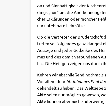
on und Sinn­haf­tig­keit der Kir­chen­r
dings „nur“ um die Aner­ken­nung der g
cher Erklä­run­gen oder man­cher Fehl­i
um unfehl­ba­re Lehrsätze.
Ob die Ver­tre­ter der Bru­der­schaft 
tre­ten sei fol­gen­des ganz klar gestel
Aus­sa­ge und jeder Gedan­ke des Hei­li
mas und des damit ver­bun­de­nen Auf­tr
hat. Die Hei­li­gen zei­gen uns durch
Keh­ren wir abschlie­ßend noch­mals zu
Vor allem dem
hl. Johan­nes Paul II.
w
gehan­delt zu haben: Das Welt­ge­bets­
Akte sei­en nur mög­lich gewe­sen, weil
Akte kön­nen aber auch ander­wei­tig 