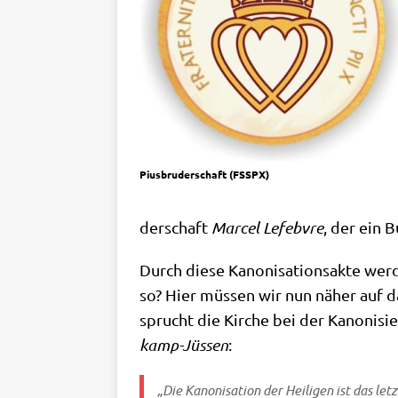
Pius­bru­der­schaft (FSSPX)
der­schaft
Mar­cel
Lefeb­v­re
, der ein 
Durch die­se Kano­ni­sa­ti­ons­ak­te wer­
so? Hier müs­sen wir nun näher auf da
sprucht die Kir­che bei der Kano­ni­sie
kamp-Jüs­sen
:
„Die Kano­ni­sa­ti­on der Hei­li­gen ist das l