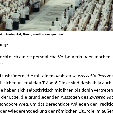
t, Kontinuität, Bruch, conditio sine qua non?
ning*
­te ich eini­ge per­sön­li­che Vor­be­mer­kun­gen machen, 
n:
trus­brü­dern, die mit einem wah­ren
sen­sus
catho­li­cus
vor
sicher unter vie­len Trä­nen! Die­se sind des­halb ja auch 
 haben sich selbst­kri­tisch mit ihren bis dahin ver­tre­te­ne
 der Lage, die grund­le­gen­den Aus­sa­gen des
Zwei­ten Vati
gang­ba­re Weg, um das berech­tig­te Anlie­gen der Tra­di­ti­
 der Wie­der­ent­deckung der römi­schen Lit­ur­gie im außer­