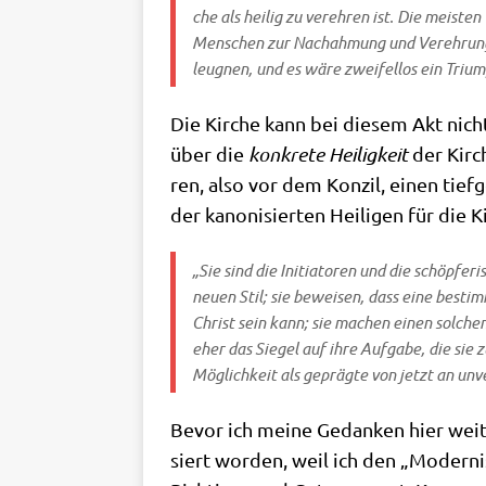
che als hei­lig zu ver­eh­ren ist. Die mei­ste
Men­schen zur Nach­ah­mung und Ver­eh­rung a
leug­nen, und es wäre zwei­fel­los ein Tri­um
Die Kir­che kann bei die­sem Akt nicht 
über die
kon­kre­te
Hei­lig­keit
der Kir­c
ren, also vor dem Kon­zil, einen tief­
der kano­ni­sier­ten Hei­li­gen für die 
„Sie sind die Initia­to­ren und die schöp­fe­ri
neu­en Stil; sie bewei­sen, dass eine bestimm
Christ sein kann; sie machen einen sol­chen 
eher das Sie­gel auf ihre Auf­ga­be, die sie zu
Mög­lich­keit als gepräg­te von jetzt an unver­
Bevor ich mei­ne Gedan­ken hier wei­ter
siert wor­den, weil ich den „Moder­ni