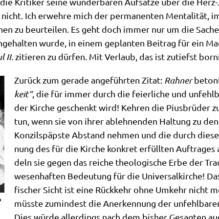
ie Kri­ti­ker sei­ne wun­der­ba­ren Auf­sät­ze über die Herz
nicht. Ich erweh­re mich der per­ma­nen­ten Men­ta­li­tät, 
hen zu beur­tei­len. Es geht doch immer nur um die Sache. D
ange­hal­ten wur­de, in einem geplan­ten Bei­trag für ein Ma
 II.
zitie­ren zu dür­fen. Mit Ver­laub, das ist zutiefst bor­
Zurück zum gera­de ange­führ­ten Zitat:
Rah­ner
betont
keit“
, die für immer durch die fei­er­li­che und unfehl­b
der Kir­che geschenkt wird! Keh­ren die Pius­brü­der zu
tun, wenn sie von ihrer ableh­nen­den Hal­tung zu den 
Kon­zil­s­päp­ste Abstand neh­men und die durch die­se 
nung des für die Kir­che kon­kret erfüll­ten Auf­tra­ge
deln sie gegen das rei­che theo­lo­gi­sche Erbe der Tra­d
wesen­haf­ten Bedeu­tung für die Uni­ver­sal­kir­che! Da
fi­scher Sicht ist eine Rück­kehr ohne Umkehr nicht mö
m
müss­te zumin­dest die Aner­ken­nung der unfehl­ba­ren K
Dies wür­de aller­dings nach dem bis­her Gesag­ten auch