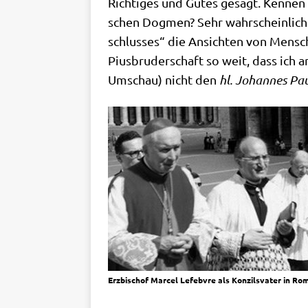
Rich­ti­ges und Gutes gesagt. Ken­nen d
schen Dog­men? Sehr wahr­schein­lich 
schlus­ses“ die Ansich­ten von Men­sc
Pius­bru­der­schaft so weit, dass ich 
Umschau) nicht den
hl.
Johan­nes Paul
Erz­bi­schof Mar­cel Lefeb­v­re als Kon­zils­va­ter in Ro