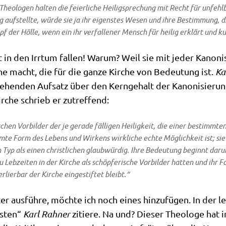
n Theo­lo­gen hal­ten die fei­er­li­che Hei­lig­spre­chung mit Recht für unfe
uf­stell­te, wür­de sie ja ihr eigen­stes Wesen und ihre Bestim­mung, die
pf der Höl­le, wenn ein ihr ver­fal­le­ner Mensch für hei­lig erklärt und ku
in den Irr­tum fal­len! War­um? Weil sie mit jeder Kano­ni­s
he macht, die für die gan­ze Kir­che von Bedeu­tung ist.
Ka
ge­hen­den Auf­satz über den Kern­ge­halt der Kano­ni­sie­ru
Kir­che schrieb er zutreffend:
­schen Vor­bil­der der je gera­de fäl­li­gen Hei­lig­keit, die einer bestimm­t
­te Form des Lebens und Wir­kens wirk­li­che ech­te Mög­lich­keit ist; sie 
Typ als einen christ­li­chen glaub­wür­dig. Ihre Bedeu­tung beginnt dar­u
 Leb­zei­ten in der Kir­che als schöp­fe­ri­sche Vor­bil­der hat­ten und ihr For
lier­bar der Kir­che ein­ge­stif­tet bleibt.“
 aus­füh­re, möch­te ich noch eines hin­zu­fü­gen. In der let
­sten“
Karl
Rah­ner
zitie­re. Na und? Die­ser Theo­lo­ge hat 