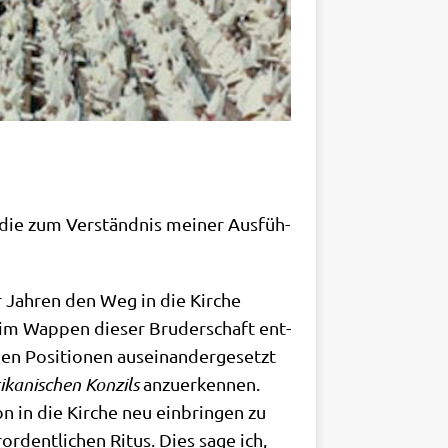
die zum Ver­ständ­nis mei­ner Aus­füh­
 Jah­ren den Weg in die Kir­che
im Wap­pen die­ser Bru­der­schaft ent­
n Posi­tio­nen aus­ein­an­der­ge­setzt
­ka­ni­schen Kon­zils
anzu­er­ken­nen.
on in die Kir­che neu ein­brin­gen zu
or­dent­li­chen Ritus. Dies sage ich,