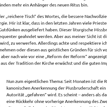
rün­den mehr ein Anhän­ger des neu­en Ritus bin.
der „rei­che­re Tisch“ des Wor­tes, die bes­se­re Nach­voll­z
r­gie. Mir ist klar, dass in den letz­ten Jah­ren vie­le Prie­st
­dün­ken aus­ge­lie­fert haben. Die­ser lit­ur­gi­sche Miss­b
e­quen­ter geahn­det wer­den. Aber aus mei­ner Sicht ist 
wird, zu ver­wer­fen. Aller­dings ach­te und respek­tie­re ic
neh­men oder die­sen aus geist­li­chen Grün­den für sich vor­z
.E. aber nach wie vor eine „Reform der Reform“ ange­zeigt, d
us der Tra­di­ti­on der Kir­che erwächst und die guten Impul
Nun zum eigent­li­chen The­ma: Seit Mona­ten ist die 
kano­ni­schen Aner­ken­nung der Pius­bru­der­schaft ein 
Auto­ri­tät „gefah­ren“ wird. Es scheint – anders als d
eine Rück­kehr ohne vor­he­ri­ge Aner­ken­nung des Zwe