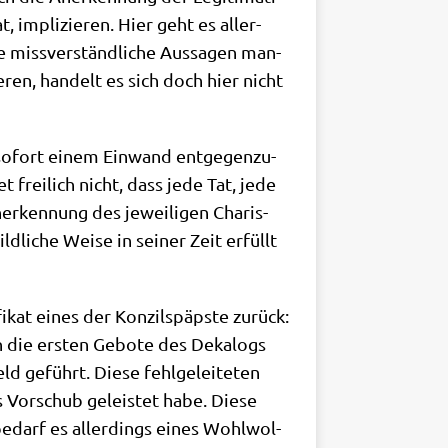
, impli­zie­ren. Hier geht es aller­
miss­ver­ständ­li­che Aus­sa­gen man­
e­ren, han­delt es sich doch hier nicht
 sofort einem Ein­wand ent­ge­gen­zu­
et frei­lich nicht, dass jede Tat, jede
er­ken­nung des jewei­li­gen Cha­ris­
­li­che Wei­se in sei­ner Zeit erfüllt
kat eines der Kon­zil­s­päp­ste zurück:
gen die ersten Gebo­te des Deka­logs
 geführt. Die­se fehl­ge­lei­te­ten
s Vor­schub gelei­stet habe. Die­se
bedarf es aller­dings eines Wohl­wol­