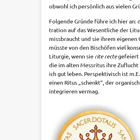
obwohl ich per­sön­lich aus vie­len G
Fol­gen­de Grün­de füh­re ich hier an: 
tra­ti­on auf das Wesent­li­che der Lit­u
miss­braucht und sie ihrem eige­nen Gut
müss­te von den Bischö­fen viel kon­s
Lit­ur­gie, wenn sie
rite
rec­te
gefei­ert 
die im alten Mess­ri­tus ihre Zuflucht 
ich gut leben. Per­spek­ti­visch ist m
einen Ritus „schenkt“, der orga­nisch a
inte­grie­ren vermag.