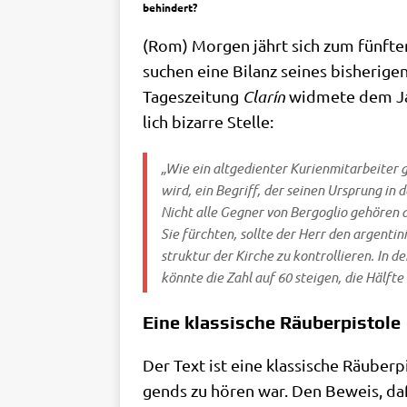
behindert?
(Rom) Mor­gen jährt sich zum fünf­ten
su­chen eine Bilanz sei­nes bis­he­ri­ge
Tages­zei­tung
Cla­rín
wid­me­te dem Jah
lich bizar­re Stelle:
„Wie ein alt­ge­dien­ter Kuri­en­mit­ar­bei­ter
wird, ein Begriff, der sei­nen Ursprung in de
Nicht alle Geg­ner von Berg­o­glio gehö­ren
Sie fürch­ten, soll­te der Herr den argen­ti
struk­tur der Kir­che zu kon­trol­lie­ren. In d
könn­te die Zahl auf 60 stei­gen, die Hälf­t
Eine klassische Räuberpistole
Der Text ist eine klas­si­sche Räu­ber­
gends zu hören war. Den Beweis, daß d