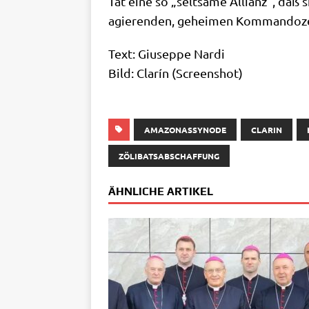
Tat eine so „selt­sa­me Alli­anz“, daß
agie­ren­den, gehei­men Kom­man­do­ze
Text: Giu­sep­pe Nardi
Bild: Cla­rín (Screen­shot)
AMAZONASSYNODE
CLARIN
ZÖLIBATSABSCHAFFUNG
ÄHNLICHE ARTIKEL