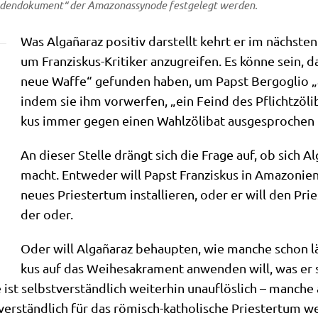
den­do­ku­ment“ der Ama­zo­nas­syn­ode fest­ge­legt werden.
Was Alga­ña­raz posi­tiv dar­stellt kehrt er im näch­sten 
um Fran­zis­kus-Kri­ti­ker anzu­grei­fen. Es kön­ne sein, d
neue Waf­fe“ gefun­den haben, um Papst Berg­o­glio „anz
indem sie ihm vor­wer­fen, „ein Feind des Pflicht­zö­li­
kus immer gegen einen Wahl­zö­li­bat aus­ge­spro­chen 
An die­ser Stel­le drängt sich die Fra­ge auf, ob sich Al
macht. Ent­we­der will Papst Fran­zis­kus in Ama­zo­ni­
neu­es Prie­ster­tum instal­lie­ren, oder er will den Prie­s
der oder.
Oder will Alga­ña­raz behaup­ten, wie man­che schon lä
kus auf das Wei­he­sa­kra­ment anwen­den will, was er
 ist selbst­ver­ständ­lich wei­ter­hin unauf­lös­lich – man­
­ver­ständ­lich für das römisch-katho­li­sche Prie­ster­tum we