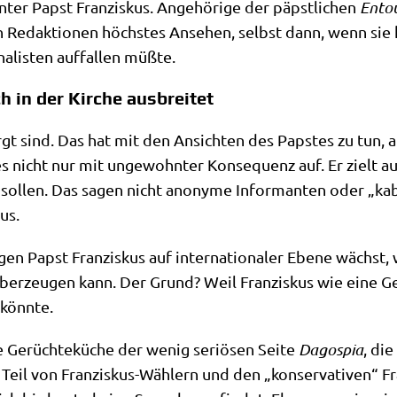
ter Papst Fran­zis­kus. Ange­hö­ri­ge der päpst­li­chen
Entou
chen Redak­tio­nen höch­stes Anse­hen, selbst dann, wenn si
­li­sten auf­fal­len müßte.
ch in der Kirche ausbreitet
besorgt sind. Das hat mit den Ansich­ten des Pap­stes zu tu
s nicht nur mit unge­wohn­ter Kon­se­quenz auf. Er zielt auf
n sol­len. Das sagen nicht anony­me Infor­man­ten oder „kab­b
us.
gen Papst Fran­zis­kus auf inter­na­tio­na­ler Ebe­ne wächs
 über­zeu­gen kann. Der Grund? Weil Fran­zis­kus wie eine G
 könnte.
 Gerüch­te­kü­che der wenig seriö­sen Sei­te
Dagos­pia
, di
eil von Fran­zis­kus-Wäh­lern und den „kon­ser­va­ti­ven“ Fran­