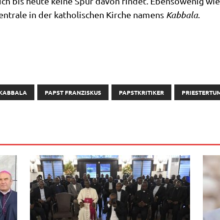
 sich bis heu­te kei­ne Spur davon fin­det. Eben­so­we­nig w
n­tra­le in der katho­li­schen Kir­che namens
Kab­ba­la
.
KABBALA
PAPST FRANZISKUS
PAPSTKRITIKER
PRIESTERTU