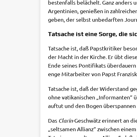
besten­falls belä­chelt. Ganz anders un
Argen­ti­ni­en, genie­ßen in zahl­rei­
geben, der selbst unbe­darf­ten Jour­na
Tatsache ist eine Sorge, die si
Tat­sa­che ist, daß Papst­kri­ti­ker 
der Macht in der Kir­che. Er übt die­se
Ende sei­nes Pon­ti­fi­kats über­dau­er
enge Mit­ar­bei­ter von Papst Franzisk
Tat­sa­che ist, daß der Wider­stand ge
ohne vati­ka­ni­schen „Infor­man­ten“
auf­tut und den Bogen über­span­nen
Das
Cla­rín
-Geschwätz erin­nert an die
„selt­sa­men Alli­anz“ zwi­schen einem T