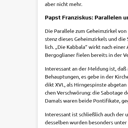
aber nicht mehr.
Papst Franziskus: Parallelen u
Die Par­al­le­le zum Geheim­zir­kel vo
stenz die­ses Geheim­zir­kels und die
lich. „Die Kab­ba­la“ wirkt nach einer
Berg­o­glia­ner fie­len bereits in der Ve
Inter­es­sant an der Mel­dung ist, daß 
Behaup­tun­gen, es gebe in der Kir­che
dikt XVI., als Hirn­ge­spin­ste abge­t
chen Ver­schwö­rung: die Sabo­ta­ge de
Damals waren bei­de Pon­ti­fi­ka­te, g
Inter­es­sant ist schließ­lich auch de
des­sel­ben wur­den beson­ders unter Be