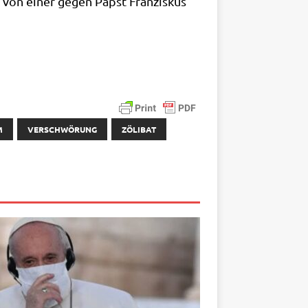
ie von einer gegen Papst Fran­zis­kus
M
VERSCHWÖRUNG
ZÖLIBAT