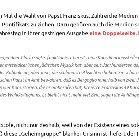
 Mal die Wahl von Papst Fran­zis­kus. Zahl­rei­che Medi­en
n Pon­ti­fi­kats zu zie­hen. Dazu gehö­ren auch die Medi­en se
eine Dop­pel­sei­te
­res­tag in ihrer gest­ri­gen Aus­ga­be
.
 gegen­über Cla­rín sag­te, funk­tio­niert bereits eine Koor­di­na­ti­ons­stel­l
r mit­tel­al­ter­li­chen jüdi­schen Mystik hat, aber seit Jahr­hun­der­ten
 der
Kab­ba­la
an, aber jene, die schlimm­ste Absich­ten haben. Sie schü­ren
­ni­schen Papst im Amt bewah­ren, daß es Berg­o­glio inner­halb von zwei 
en vier Kon­si­sto­ri­en, die er ein­be­ru­fen hat, kre­ierte Fran­zis­kus 49 K
e des Wahl­kol­le­gi­ums. Es bleibt nicht mehr viel Zeit, sagen die Anhän­g
pi­sto­le, nicht nur des­halb, weil von der Exi­stenz eines 
ie­se „Geheim­grup­pe“ blan­ker Unsinn ist, lie­fert der In