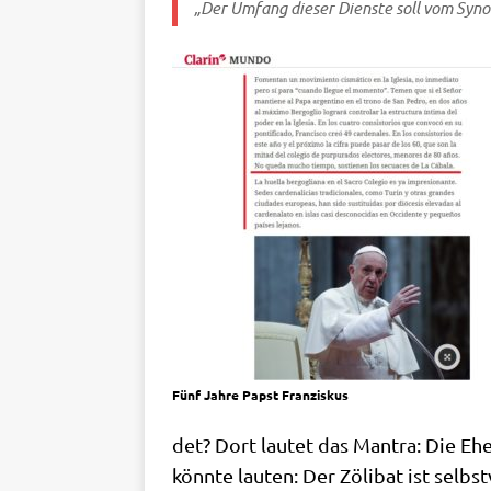
„Der Umfang die­ser Dien­ste soll vom Syn­o
Fünf Jah­re Papst Franziskus
det? Dort lau­tet das Man­tra: Die Ehe
könn­te lau­ten: Der Zöli­bat ist selbst