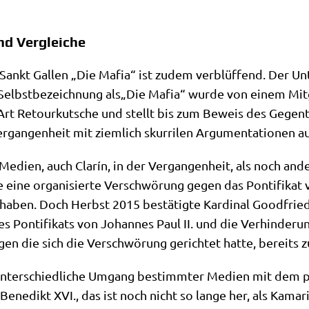
nd Vergleiche
n Sankt Gal­len „Die Mafia“ ist zudem ver­blüf­fend. Der Unt
 Selbst­be­zeich­nung als„Die Mafia“ wur­de von einem Mit­
 Art Retour­kut­sche und stellt bis zum Beweis des Gegen­tei
r­gan­gen­heit mit ziem­lich skur­ri­len Argu­men­ta­tio­nen au
Medi­en, auch Cla­rín, in der Ver­gan­gen­heit, als noch and
 eine orga­ni­sier­te Ver­schwö­rung gegen das Pon­ti­fi­ka
an haben. Doch Herbst 2015 bestä­tig­te Kar­di­nal Good­frie
s Pon­ti­fi­kats von Johan­nes Paul II. und die Ver­hin­de­
egen die sich die Ver­schwö­rung gerich­tet hat­te, bereits 
r unter­schied­li­che Umgang bestimm­ter Medi­en mit dem päp
ne­dikt XVI., das ist noch nicht so lan­ge her, als Kama­ril