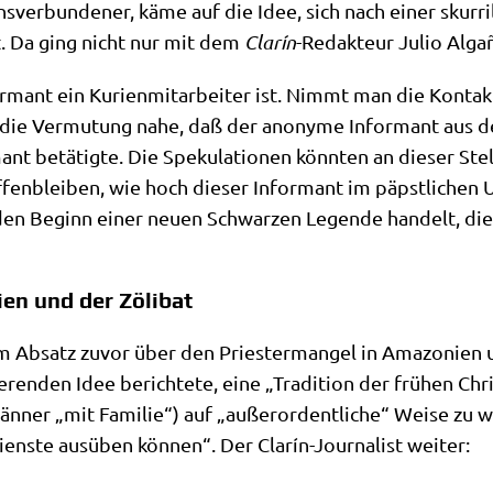
ons­ver­bun­de­ner, käme auf die Idee, sich nach einer skur­r
t. Da ging nicht nur mit dem
Cla­rín
-Redak­teur Julio Alga­ñ
­mant ein Kuri­en­mit­ar­bei­ter ist. Nimmt man die Kon­tak­
 die Ver­mu­tung nahe, daß der anony­me Infor­mant aus d
ant betä­tig­te. Die Spe­ku­la­tio­nen könn­ten an die­ser Ste
ffen­blei­ben, wie hoch die­ser Infor­mant im päpst­li­chen 
den Beginn einer neu­en Schwar­zen Legen­de han­delt, di
en und der Zölibat
im Absatz zuvor über den Prie­ster­man­gel in Ama­zo­ni­e
sie­ren­den Idee berich­te­te, eine „Tra­di­ti­on der frü­hen Ch
e Män­ner „mit Fami­lie“) auf „außer­or­dent­li­che“ Wei­se zu
ien­ste aus­üben kön­nen“. Der Cla­rín-Jour­na­list weiter: