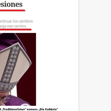
 „Traditionalisten“ namens „Die Kabbala“