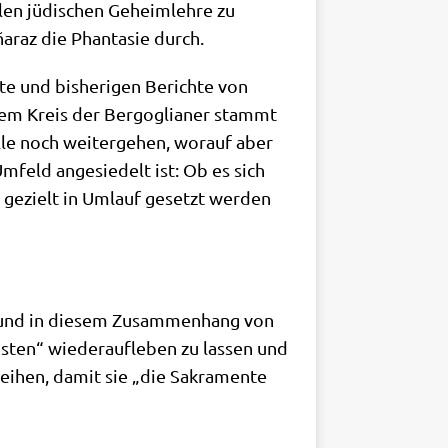
i­len jüdi­schen Geheim­leh­re zu
a­raz die Phan­ta­sie durch.
te und bis­he­ri­gen Berich­te von
em Kreis der Berg­o­glia­ner stammt
l­le noch wei­ter­ge­hen, wor­auf aber
Umfeld ange­sie­delt ist: Ob es sich
e gezielt in Umlauf gesetzt wer­den
n und in die­sem Zusam­men­hang von
ri­sten“ wie­der­auf­le­ben zu las­sen und
 wei­hen, damit sie „die Sakra­men­te