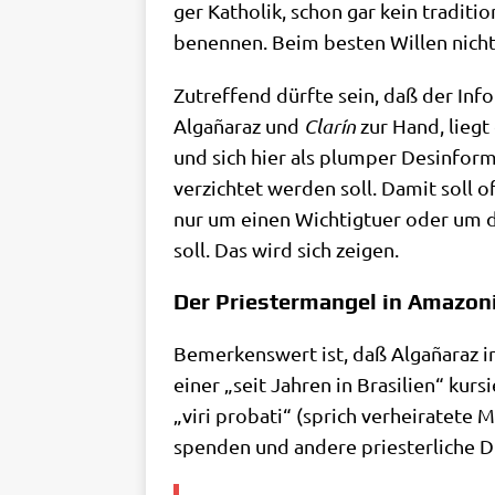
ger Katho­lik, schon gar kein tra­di­ti­
benen­nen. Beim besten Wil­len nich
Zutref­fend dürf­te sein, daß der Infor
Alga­ña­raz und
Cla­rín
zur Hand, liegt
und sich hier als plum­per Des­in­for­m
ver­zich­tet wer­den soll. Damit soll o
nur um einen Wich­tig­tu­er oder um 
soll. Das wird sich zeigen.
Der Priestermangel in Amazoni
Bemer­kens­wert ist, daß Alga­ña­raz 
einer „seit Jah­ren in Bra­si­li­en“ kur­
„viri pro­ba­ti“ (sprich ver­hei­ra­te­t
spen­den und ande­re prie­ster­li­che D