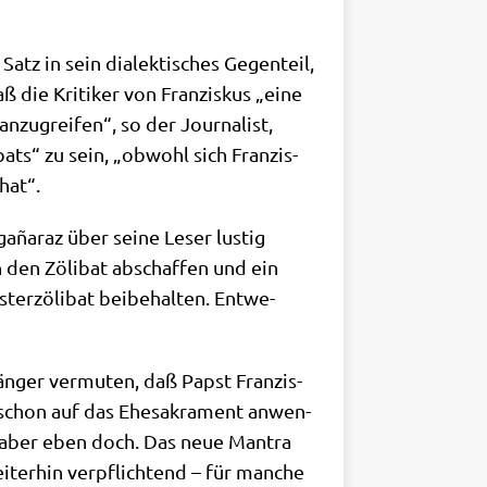
Satz in sein dia­lek­ti­sches Gegen­teil,
aß die Kri­ti­ker von Fran­zis­kus „eine
u­grei­fen“, so der Jour­na­list,
bats“ zu sein, „obwohl sich Fran­zis­
hat“.
ga­ña­raz über sei­ne Leser lustig
en den Zöli­bat abschaf­fen und ein
ter­zö­li­bat bei­be­hal­ten. Ent­we­
n­ger ver­mu­ten, daß Papst Fran­zis­
 schon auf das Ehe­sa­kra­ment anwen­
che aber eben doch. Das neue Man­tra
i­ter­hin ver­pflich­tend – für man­che