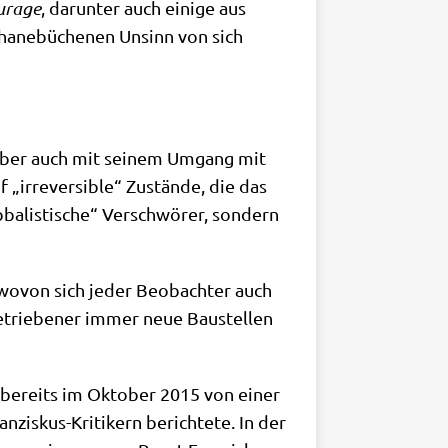
­ra­ge
, dar­un­ter auch eini­ge aus
e hane­bü­che­nen Unsinn von sich
n, aber auch mit sei­nem Umgang mit
 „irrever­si­ble“ Zustän­de, die das
a­li­sti­sche“ Ver­schwö­rer, son­dern
t, wovon sich jeder Beob­ach­ter auch
etrie­be­ner immer neue Bau­stel­len
e bereits im Okto­ber 2015 von einer
zis­kus-Kri­ti­kern berich­te­te. In der