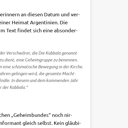
 erin­nern an die­sen Datum und ver­
i­ner Hei­mat Argen­ti­ni­en. Die
 Im Text fin­det sich eine abson­der­
e der Ver­schwö­rer, die
Die Kab­ba­la
genannt
 dazu dient, eine Geheim­grup­pe zu benen­nen.
 eine schis­ma­ti­sche Bewe­gung in der Kir­che.
Jah­ren gelin­gen wird, die gesam­te Macht­
ar­di­nä­le. In die­sem und dem kom­men­den Jahr
er der Kabbala.“
sol­chen „Geheim­bun­des“ noch nir­
for­mant gleich selbst. Kein gläu­bi­