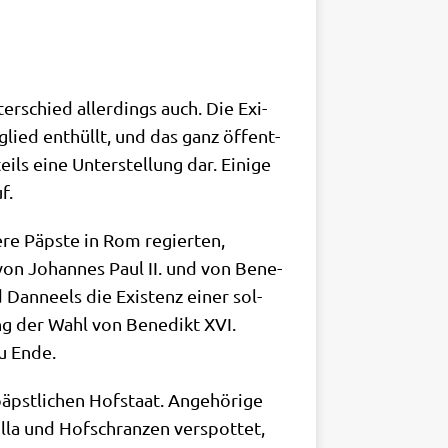
er­schied aller­dings auch. Die Exi­
glied ent­hüllt, und das ganz öffent­
ls eine Unter­stel­lung dar. Eini­ge
f.
e­re Päp­ste in Rom regier­ten,
t von Johan­nes Paul II. und von Bene­
d Dan­neels die Exi­stenz einer sol­
rung der Wahl von Bene­dikt XVI.
zu Ende.
st­li­chen Hof­staat. Ange­hö­ri­ge
­la und Hof­schran­zen ver­spot­tet,