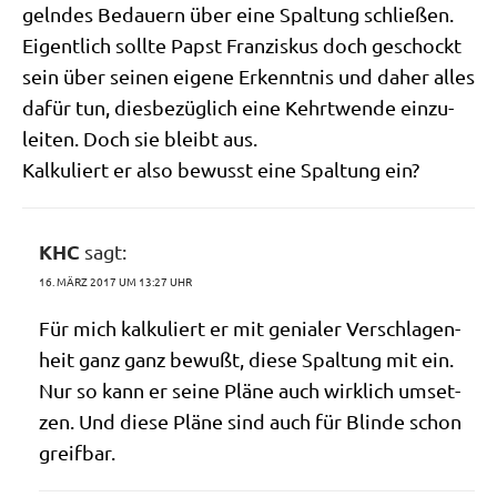
geln­des Bedau­ern über eine Spal­tung schließen.
Eigent­lich soll­te Papst Fran­zis­kus doch geschockt
sein über sei­nen eige­ne Erkennt­nis und daher alles
dafür tun, dies­be­züg­lich eine Kehrt­wen­de ein­zu­
lei­ten. Doch sie bleibt aus.
Kal­ku­liert er also bewusst eine Spal­tung ein?
KHC
sagt:
16. MÄRZ 2017 UM 13:27 UHR
Für mich kal­ku­liert er mit genia­ler Ver­schla­gen­
heit ganz ganz bewußt, die­se Spal­tung mit ein.
Nur so kann er sei­ne Plä­ne auch wirk­lich umset­
zen. Und die­se Plä­ne sind auch für Blin­de schon
greifbar.