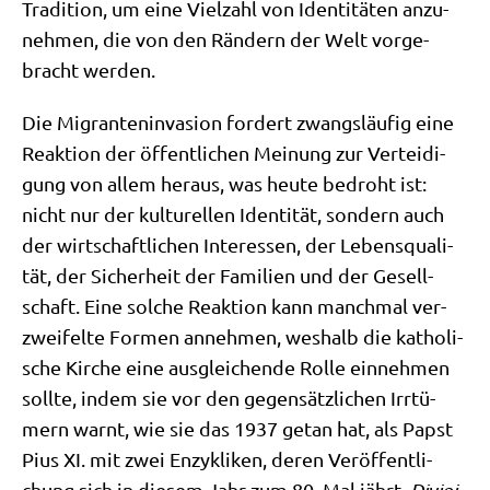
Tra­di­ti­on, um eine Viel­zahl von Iden­ti­tä­ten anzu­
neh­men, die von den Rän­dern der Welt vor­ge­
bracht werden.
Die Migran­ten­in­va­si­on for­dert zwangs­läu­fig eine
Reak­ti­on der öffent­li­chen Mei­nung zur Ver­tei­di­
gung von allem her­aus, was heu­te bedroht ist:
nicht nur der kul­tu­rel­len Iden­ti­tät, son­dern auch
der wirt­schaft­li­chen Inter­es­sen, der Lebens­qua­li­
tät, der Sicher­heit der Fami­li­en und der Gesell­
schaft. Eine sol­che Reak­ti­on kann manch­mal ver­
zwei­fel­te For­men anneh­men, wes­halb die katho­li­
sche Kir­che eine aus­glei­chen­de Rol­le ein­neh­men
soll­te, indem sie vor den gegen­sätz­li­chen Irr­tü­
mern warnt, wie sie das 1937 getan hat, als Papst
Pius XI. mit zwei Enzy­kli­ken, deren Ver­öf­fent­li­
chung sich in die­sem Jahr zum 80. Mal jährt,
Divi­ni