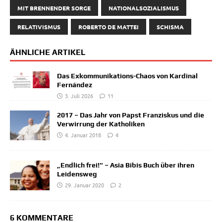
MIT BRENNENDER SORGE
NATIONALSOZIALISMUS
RELATIVISMUS
ROBERTO DE MATTEI
SCHISMA
ÄHNLICHE ARTIKEL
Das Exkommunikations-Chaos von Kardinal
Fernández
3. Juli 2026
11
2017 – Das Jahr von Papst Franziskus und die
Verwirrung der Katholiken
4. Januar 2018
4
„Endlich frei!“ – Asia Bibis Buch über ihren
Leidensweg
29. Januar 2020
2
6 KOMMENTARE