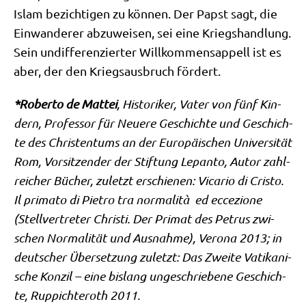
Islam bezich­ti­gen zu kön­nen. Der Papst sagt, die
Ein­wan­de­rer abzu­wei­sen, sei eine Kriegs­hand­lung.
Sein undif­fe­ren­zier­ter Will­kom­mens­ap­pell ist es
aber, der den Kriegs­aus­bruch fördert.
*Rober­to de Mat­tei
, Histo­ri­ker, Vater von fünf Kin­
dern, Pro­fes­sor für Neue­re Geschich­te und Geschich­
te des Chri­sten­tums an der Euro­päi­schen Uni­ver­si­tät
Rom, Vor­sit­zen­der der Stif­tung Lepan­to, Autor zahl­
rei­cher Bücher, zuletzt erschie­nen: Vica­rio di Cri­sto.
Il pri­ma­to di Pie­tro tra nor­ma­li­tà ed ecce­zio­ne
(Stell­ver­tre­ter Chri­sti. Der Pri­mat des Petrus zwi­
schen Nor­ma­li­tät und Aus­nah­me), Vero­na 2013; in
deut­scher Über­set­zung zuletzt: Das Zwei­te Vati­ka­ni­
sche Kon­zil – eine bis­lang unge­schrie­be­ne Geschich­
te, Rup­picht­eroth 2011.