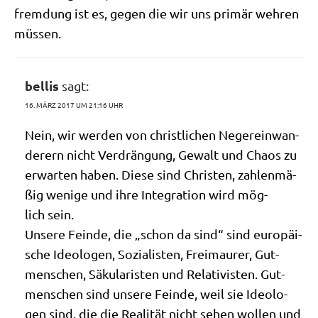
frem­dung ist es, gegen die wir uns pri­mär weh­ren
müssen.
bellis
sagt:
16. MÄRZ 2017 UM 21:16 UHR
Nein, wir wer­den von christ­li­chen Neger­ein­wan­
de­rern nicht Ver­drän­gung, Gewalt und Cha­os zu
erwar­ten haben. Die­se sind Chri­sten, zah­len­mä­
ßig weni­ge und ihre Inte­gra­ti­on wird mög­
lich sein.
Unse­re Fein­de, die „schon da sind“ sind euro­päi­
sche Ideo­lo­gen, Sozia­li­sten, Frei­mau­rer, Gut­
men­schen, Säku­la­ri­sten und Rela­ti­vi­sten. Gut­
men­schen sind unse­re Fein­de, weil sie Ideo­lo­
gen sind, die die Rea­li­tät nicht sehen wol­len und