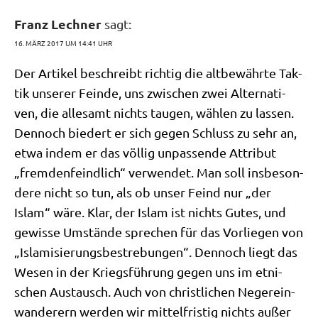
Franz Lechner
sagt:
16. MÄRZ 2017 UM 14:41 UHR
Der Arti­kel beschreibt rich­tig die alt­be­währ­te Tak­
tik unse­rer Fein­de, uns zwi­schen zwei Alter­na­ti­
ven, die alle­samt nichts tau­gen, wäh­len zu las­sen.
Den­noch bie­dert er sich gegen Schluss zu sehr an,
etwa indem er das völ­lig unpas­sen­de Attri­but
„frem­den­feind­lich“ ver­wen­det. Man soll ins­be­son­
de­re nicht so tun, als ob unser Feind nur „der
Islam“ wäre. Klar, der Islam ist nichts Gutes, und
gewis­se Umstän­de spre­chen für das Vor­lie­gen von
„Isla­mi­sie­rungs­be­stre­bun­gen“. Den­noch liegt das
Wesen in der Kriegs­füh­rung gegen uns im etni­
schen Aus­tausch. Auch von christ­li­chen Neger­ein­
wan­de­rern wer­den wir mit­tel­fri­stig nichts außer