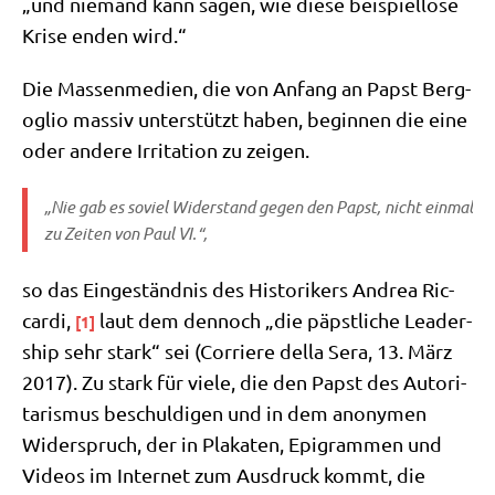
„und nie­mand kann sagen, wie die­se bei­spiel­lo­se
Kri­se enden wird.“
Die Mas­sen­me­di­en, die von Anfang an Papst Berg­
o­glio mas­siv unter­stützt haben, begin­nen die eine
oder ande­re Irri­ta­ti­on zu zeigen.
„Nie gab es soviel Wider­stand gegen den Papst, nicht ein­mal
zu Zei­ten von Paul VI.“,
so das Ein­ge­ständ­nis des Histo­ri­kers Andrea Ric­
car­di,
laut dem den­noch „die päpst­li­che Lea­der­
[1]
ship sehr stark“ sei (Cor­rie­re del­la Sera, 13. März
2017). Zu stark für vie­le, die den Papst des Auto­ri­
ta­ris­mus beschul­di­gen und in dem anony­men
Wider­spruch, der in Pla­ka­ten, Epi­gram­men und
Vide­os im Inter­net zum Aus­druck kommt, die