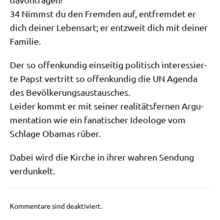
34 Nimmst du den Frem­den auf, ent­frem­det er
dich dei­ner Lebens­art; er ent­zweit dich mit dei­ner
Familie.
Der so offen­kun­dig ein­sei­tig poli­tisch inter­es­sier­
te Papst ver­tritt so offen­kun­dig die UN Agen­da
des Bevölkerungsaustausches.
Lei­der kommt er mit sei­ner rea­li­täts­fer­nen Argu­
men­ta­ti­on wie ein fana­ti­scher Ideo­lo­ge vom
Schla­ge Oba­mas rüber.
Dabei wird die Kir­che in ihrer wah­ren Sen­dung
verdunkelt.
Kommentare sind deaktiviert.