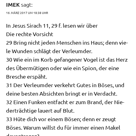
IMEK
sagt:
16. MÄRZ 2017 UM 18:38 UHR
In Jesus Sirach 11, 29 f. lesen wir über
Die rech­te Vorsicht
29 Bring nicht jeden Men­schen ins Haus; denn vie­
le Wun­den schlägt der Verleumder.
30 Wie ein im Korb gefan­ge­ner Vogel ist das Herz
des Über­mü­ti­gen oder wie ein Spi­on, der eine
Bre­sche erspäht.
31 Der Ver­leum­der ver­kehrt Gutes in Böses, und
dei­ne besten Absich­ten bringt er in Verdacht.
32 Einen Fun­ken ent­facht er zum Brand, der Nie­
der­träch­ti­ge lau­ert auf Blut.
33 Hüte dich vor einem Bösen; denn er zeugt
Böses. War­um willst du für immer einen Makel
davontragen?