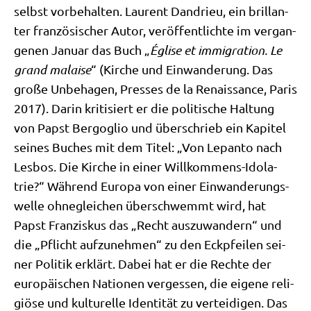
selbst vor­be­hal­ten. Lau­rent Dan­drieu, ein bril­lan­
ter fran­zö­si­scher Autor, ver­öf­fent­lich­te im ver­gan­
ge­nen Janu­ar das Buch „
Égli­se et immi­gra­ti­on. Le
grand malai­se
“ (Kir­che und Ein­wan­de­rung. Das
gro­ße Unbe­ha­gen, Pres­ses de la Renais­sance, Paris
2017). Dar­in kri­ti­siert er die poli­ti­sche Hal­tung
von Papst Berg­o­glio und über­schrieb ein Kapi­tel
sei­nes Buches mit dem Titel: „Von Lepan­to nach
Les­bos. Die Kir­che in einer Will­kom­mens-Ido­la­
trie?“ Wäh­rend Euro­pa von einer Ein­wan­de­rungs­
wel­le ohne­glei­chen über­schwemmt wird, hat
Papst Fran­zis­kus das „Recht aus­zu­wan­dern“ und
die „Pflicht auf­zu­neh­men“ zu den Eck­pfei­len sei­
ner Poli­tik erklärt. Dabei hat er die Rech­te der
euro­päi­schen Natio­nen ver­ges­sen, die eige­ne reli­
giö­se und kul­tu­rel­le Iden­ti­tät zu ver­tei­di­gen. Das