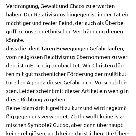
Ver­drän­gung, Gewalt und Cha­os zu erwar­ten
haben. Der Rela­ti­vis­mus hin­ge­gen ist in der Tat ein
mäch­ti­ger und rea­ler Feind, der auch als Über­be­
griff zu unse­rer eth­ni­schen Ver­drän­gung die­nen
könnte.
dass die iden­ti­tä­ren Bewe­gun­gen Gefahr lau­fen,
vom reli­giö­sen Rela­ti­vis­mus über­nom­men zu wer­
den, ist mE rich­tig beob­ach­tet. Wir Chri­sten dür­
fen mit gutm­schen­li­cher För­de­rung der muli­ti­kul­
tu­rel­len Agen­da die­ser Gefahr nicht Vor­schub lei­
sten. Lei­der scheint mit die­ser Arti­kel ein wenig in
die­se Rich­tung zu gehen.
Rei­ne Islam­ki­ri­tik greift zu kurz und wird regel­mä­
ßig gegen uns ver­wen­det. Zb Ihr wollt kei­ne isla­
mi­schen Sym­bo­le? Gut so, aber dann über­haupt
kei­ne reli­giö­sen, auch kei­ne christ­li­chen. Die Über­