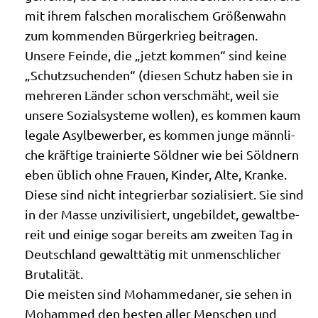
mit ihrem fal­schen mora­li­schem Grö­ßen­wahn
zum kom­men­den Bür­ger­krieg beitragen.
Unse­re Fein­de, die „jetzt kom­men“ sind kei­ne
„Schutz­su­chen­den“ (die­sen Schutz haben sie in
meh­re­ren Län­der schon ver­schmäht, weil sie
unse­re Sozi­al­sy­ste­me wol­len), es kom­men kaum
lega­le Asyl­be­wer­ber, es kom­men jun­ge männ­li­
che kräf­ti­ge trai­nier­te Söld­ner wie bei Söld­nern
eben üblich ohne Frau­en, Kin­der, Alte, Kran­ke.
Die­se sind nicht inte­grier­bar sozia­li­siert. Sie sind
in der Mas­se unzi­vi­li­siert, unge­bil­det, gewalt­be­
reit und eini­ge sogar bereits am zwei­ten Tag in
Deutsch­land gewalt­tä­tig mit unmensch­li­cher
Brutalität.
Die mei­sten sind Moham­me­da­ner, sie sehen in
Moham­med den besten aller Men­schen und