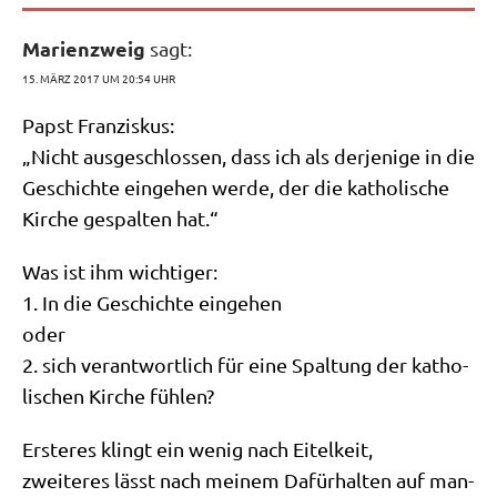
Marienzweig
sagt:
15. MÄRZ 2017 UM 20:54 UHR
Papst Fran­zis­kus:
„Nicht aus­ge­schlos­sen, dass ich als der­je­ni­ge in die
Geschich­te ein­ge­hen wer­de, der die katho­li­sche
Kir­che gespal­ten hat.“
Was ist ihm wichtiger:
1. In die Geschich­te eingehen
oder
2. sich ver­ant­wort­lich für eine Spal­tung der katho­
li­schen Kir­che fühlen?
Erste­res klingt ein wenig nach Eitelkeit,
zwei­te­res lässt nach mei­nem Dafür­hal­ten auf man­