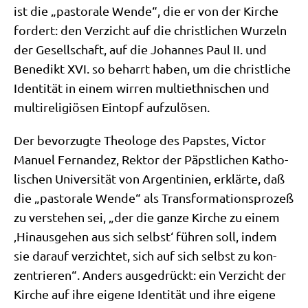
ist die „pasto­ra­le Wen­de“, die er von der Kir­che
for­dert: den Ver­zicht auf die christ­li­chen Wur­zeln
der Gesell­schaft, auf die Johan­nes Paul II. und
Bene­dikt XVI. so beharrt haben, um die christ­li­che
Iden­ti­tät in einem wir­ren mul­ti­eth­ni­schen und
mul­ti­re­li­giö­sen Ein­topf aufzulösen.
Der bevor­zug­te Theo­lo­ge des Pap­stes, Vic­tor
Manu­el Fer­nan­dez, Rek­tor der Päpst­li­chen Katho­
li­schen Uni­ver­si­tät von Argen­ti­ni­en, erklär­te, daß
die „pasto­ra­le Wen­de“ als Trans­for­ma­ti­ons­pro­zeß
zu ver­ste­hen sei, „der die gan­ze Kir­che zu einem
‚Hin­aus­ge­hen aus sich selbst‘ füh­ren soll, indem
sie dar­auf ver­zich­tet, sich auf sich selbst zu kon­
zen­trie­ren“. Anders aus­ge­drückt: ein Ver­zicht der
Kir­che auf ihre eige­ne Iden­ti­tät und ihre eige­ne