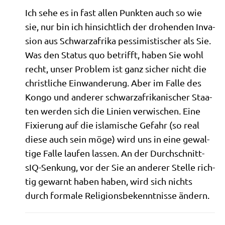
Ich sehe es in fast allen Punk­ten auch so wie
sie, nur bin ich hin­sicht­lich der dro­hen­den Inva­
si­on aus Schwarz­afri­ka pes­si­mi­sti­scher als Sie.
Was den Sta­tus quo betrifft, haben Sie wohl
recht, unser Pro­blem ist ganz sicher nicht die
christ­li­che Ein­wan­de­rung. Aber im Fal­le des
Kon­go und ande­rer schwarz­afri­ka­ni­scher Staa­
ten wer­den sich die Lini­en ver­wi­schen. Eine
Fixie­rung auf die isla­mi­sche Gefahr (so real
die­se auch sein möge) wird uns in eine gewal­
ti­ge Fal­le lau­fen las­sen. An der Durch­schnitt­
sIQ-Sen­kung, vor der Sie an ande­rer Stel­le rich­
tig gewarnt haben haben, wird sich nichts
durch for­ma­le Reli­gi­ons­be­kennt­nis­se ändern.