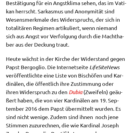
Bestä­ti­gung für ein Angst­kli­ma sehen, das im Vati­
kan herrscht. Sar­kas­mus und Anony­mi­tät sind
Wesens­merk­ma­le des Wider­spruchs, der sich in
tota­li­tä­ren Regi­men arti­ku­liert, wenn nie­mand
sich aus Angst vor Ver­fol­gung durch die Macht­ha­
ber aus der Deckung traut.
Heu­te wächst in der Kir­che der Wider­stand gegen
Papst Berg­o­glio. Die Inter­net­sei­te
Life­Si­teNews
ver­öf­fent­lich­te eine Liste von Bischö­fen und Kar­
di­nä­len, die öffent­lich ihre Zustim­mung oder
ihren Wider­spruch zu den
Dubia
(Zwei­feln) geäu­
ßert haben, die von vier Kar­di­nä­len am 19. Sep­
tem­ber 2016 dem Papst über­mit­telt wur­den. Es
sind nicht weni­ge. Zudem sind ihnen noch jene
Stim­men zuzu­rech­nen, die wie Kar­di­nal Joseph