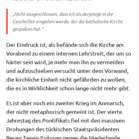
„Nicht aus­ge­schlos­sen, dass ich als der­je­ni­ge in die
Geschich­te ein­ge­hen wer­de, der die katho­li­sche Kir­che
gespal­ten hat.“
Der Ein­druck ist, als befän­de sich die Kir­che am
Vor­abend zu einem inter­nen Lehr­streit, der um so
här­ter sein wird, je mehr man ihn zu ver­mei­den
und auf­zu­schie­ben ver­sucht unter dem Vor­wand,
die kirch­li­che Ein­heit nicht gefähr­den zu wol­len,
die es in Wirk­lich­keit schon lan­ge nicht mehr gibt.
Es ist aber noch ein zwei­ter Krieg im Anmarsch,
der nicht meta­pho­risch gemeint ist. Der vier­te
Jah­res­tag des Pon­ti­fi­kats fiel mit den mas­si­ven
Dro­hun­gen des tür­ki­schen Staats­prä­si­den­ten
Recep Tayyip Erdo­gan gegen die Nie­der­lan­de