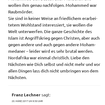
wol­len ihm genau nach­fol­gen. Moham­med war
Raubmörder.
Sie sind in kei­ner Wei­se an fried­li­chem erar­bei­
te­tem Wohl­stand inter­es­siert, sie wol­len die
Welt unter­wer­fen. Die gan­ze Geschich­te des
Islam ist Angriffs­krieg gegen Chri­sten, aber auch
gegen ande­re und auch gegen ande­re Moham­
me­da­ner – lei­der wird es sehr bru­tal wer­den.
Nord­afri­ka war ein­mal christ­lich. Lie­be den
Näch­sten wie Dich selbst und nicht mehr und vor
allen Din­gen lass dich nicht umbrin­gen von dem
Nächsten.
Franz Lechner
sagt:
20. MÄRZ 2017 UM 9:50 UHR