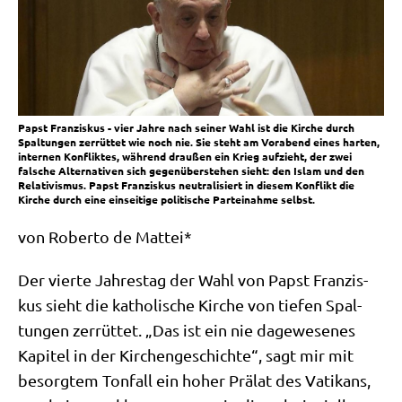
Papst Franziskus - vier Jahre nach seiner Wahl ist die Kirche durch
Spaltungen zerrüttet wie noch nie. Sie steht am Vorabend eines harten,
internen Konfliktes, während draußen ein Krieg aufzieht, der zwei
falsche Alternativen sich gegenüberstehen sieht: den Islam und den
Relativismus. Papst Franziskus neutralisiert in diesem Konflikt die
Kirche durch eine einseitige politische Parteinahme selbst.
von Rober­to de Mattei*
Der vier­te Jah­res­tag der Wahl von Papst Fran­zis­
kus sieht die katho­li­sche Kir­che von tie­fen Spal­
tun­gen zer­rüt­tet. „Das ist ein nie dage­we­se­nes
Kapi­tel in der Kir­chen­ge­schich­te“, sagt mir mit
besorg­tem Ton­fall ein hoher Prä­lat des Vati­kans,