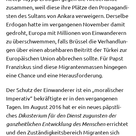
zusam­men, weil die­se ihre Plät­ze den Pro­pa­gan­di­
sten des Sul­tans von Anka­ra ver­wei­gern. Der­sel­be
Erdo­gan hat­te im ver­gan­ge­nen Novem­ber damit
gedroht, Euro­pa mit Mil­lio­nen von Ein­wan­de­rern
zu über­schwem­men, falls Brüs­sel die Ver­hand­lun­
gen über einen abseh­ba­ren Bei­tritt der Tür­kei zur
Euro­päi­schen Uni­on abbre­chen soll­te. Für Papst
Fran­zis­kus sind die­se Migran­ten­mas­sen hin­ge­gen
eine Chan­ce und eine Herausforderung.
Der Schutz der Ein­wan­de­rer ist ein „mora­li­scher
Impe­ra­tiv“ bekräf­tig­te er in den ver­gan­ge­nen
Tagen. Im August 2016 hat er ein neu­es päpst­li­
ches
Dik­aste­ri­um für den Dienst zugun­sten der
ganz­heit­li­chen Ent­wick­lung des Men­schen
errich­tet
und den Zustän­dig­keits­be­reich Migran­ten sich