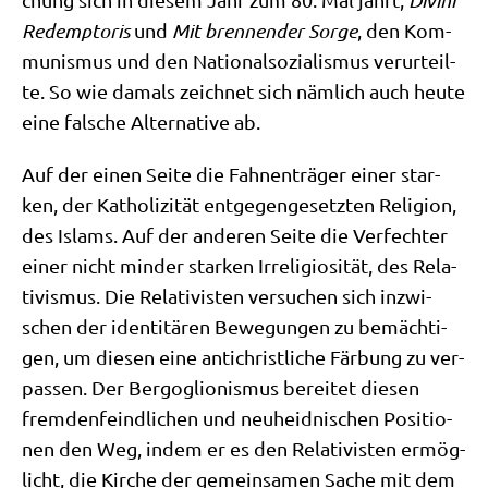
Redempto­ris
und
Mit bren­nen­der Sor­ge
, den Kom­
mu­nis­mus und den Natio­nal­so­zia­lis­mus ver­ur­teil­
te. So wie damals zeich­net sich näm­lich auch heu­te
eine fal­sche Alter­na­ti­ve ab.
Auf der einen Sei­te die Fah­nen­trä­ger einer star­
ken, der Katho­li­zi­tät ent­ge­gen­ge­setz­ten Reli­gi­on,
des Islams. Auf der ande­ren Sei­te die Ver­fech­ter
einer nicht min­der star­ken Irreli­gio­si­tät, des Rela­
ti­vis­mus. Die Rela­ti­vi­sten ver­su­chen sich inzwi­
schen der iden­ti­tä­ren Bewe­gun­gen zu bemäch­ti­
gen, um die­sen eine anti­christ­li­che Fär­bung zu ver­
pas­sen. Der Berg­o­gli­o­nis­mus berei­tet die­sen
frem­den­feind­li­chen und neu­heid­ni­schen Posi­tio­
nen den Weg, indem er es den Rela­ti­vi­sten ermög­
licht, die Kir­che der gemein­sa­men Sache mit dem