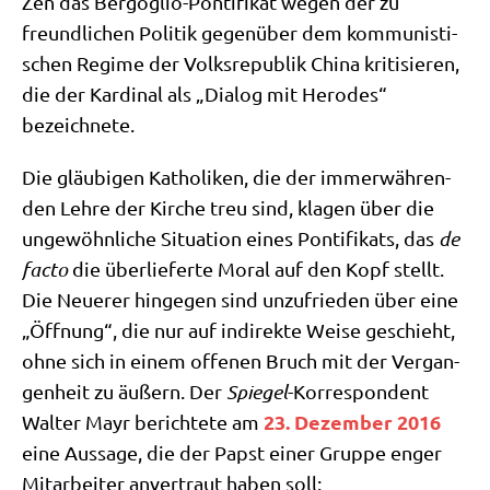
Zen das Berg­o­glio-Pon­ti­fi­kat wegen der zu
freund­li­chen Poli­tik gegen­über dem kom­mu­ni­sti­
schen Regime der Volks­re­pu­blik Chi­na kri­ti­sie­ren,
die der Kar­di­nal als „Dia­log mit Hero­des“
bezeichnete.
Die gläu­bi­gen Katho­li­ken, die der immer­wäh­ren­
den Leh­re der Kir­che treu sind, kla­gen über die
unge­wöhn­li­che Situa­ti­on eines Pon­ti­fi­kats, das
de
fac­to
die über­lie­fer­te Moral auf den Kopf stellt.
Die Neue­rer hin­ge­gen sind unzu­frie­den über eine
„Öff­nung“, die nur auf indi­rek­te Wei­se geschieht,
ohne sich in einem offe­nen Bruch mit der Ver­gan­
gen­heit zu äußern. Der
Spie­gel
-Kor­re­spon­dent
23. Dezem­ber 2016
Wal­ter Mayr berich­te­te am
eine Aus­sa­ge, die der Papst einer Grup­pe enger
Mit­ar­bei­ter anver­traut haben soll: