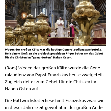
Wegen der großen Kälte war die heutige Generalaudienz zweigeteilt.
Bei seinem Gruß an die arabischsprachigen Pilger bat er um das Gebet
für die Christen im "gemarterten" Nahen Osten.
(Rom) Wegen der gro­ßen Käl­te wur­de die Gene­
ral­au­di­enz von Papst Fran­zis­kus heu­te zwei­ge­teilt.
Zugleich rief er zum Gebet für die Chri­sten im
Nahen Osten auf.
Die Mitt­wochs­ka­te­che­se hielt Fran­zis­kus zwar wie
in die­ser Jah­res­zeit gewohnt in der gro­ßen Audi­