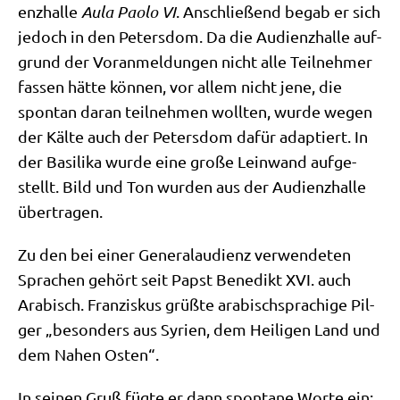
enz­hal­le
Aula Pao­lo VI
. Anschlie­ßend begab er sich
jedoch in den Peters­dom. Da die Audi­enz­hal­le auf­
grund der Vor­anmel­dun­gen nicht alle Teil­neh­mer
fas­sen hät­te kön­nen, vor allem nicht jene, die
spon­tan dar­an teil­neh­men woll­ten, wur­de wegen
der Käl­te auch der Peters­dom dafür adap­tiert. In
der Basi­li­ka wur­de eine gro­ße Lein­wand auf­ge­
stellt. Bild und Ton wur­den aus der Audi­enz­hal­le
übertragen.
Zu den bei einer Gene­ral­au­di­enz ver­wen­de­ten
Spra­chen gehört seit Papst Bene­dikt XVI. auch
Ara­bisch. Fran­zis­kus grüß­te ara­bisch­spra­chi­ge Pil­
ger „beson­ders aus Syri­en, dem Hei­li­gen Land und
dem Nahen Osten“.
In sei­nen Gruß füg­te er dann spon­ta­ne Wor­te ein: