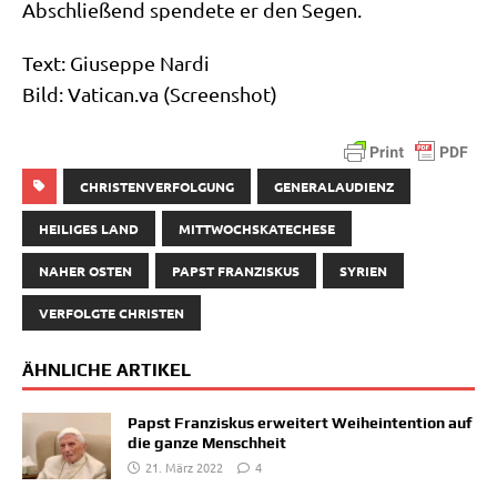
Abschlie­ßend spen­de­te er den Segen.
Text: Giu­sep­pe Nardi
Bild: Vati​can​.va (Screen­shot)
CHRISTENVERFOLGUNG
GENERALAUDIENZ
HEILIGES LAND
MITTWOCHSKATECHESE
NAHER OSTEN
PAPST FRANZISKUS
SYRIEN
VERFOLGTE CHRISTEN
ÄHNLICHE ARTIKEL
Papst Franziskus erweitert Weiheintention auf
die ganze Menschheit
21. März 2022
4