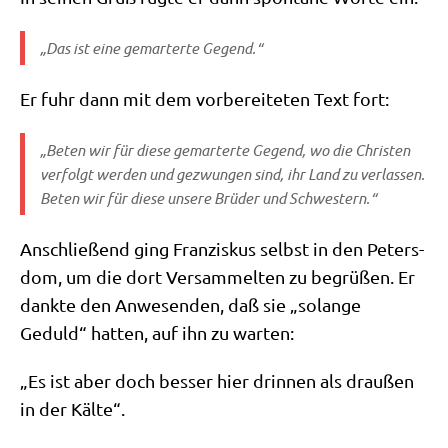
„Das ist eine gemar­ter­te Gegend.“
Er fuhr dann mit dem vor­be­rei­te­ten Text fort:
„Beten wir für die­se gemar­ter­te Gegend, wo die Chri­sten
ver­folgt wer­den und gezwun­gen sind, ihr Land zu ver­las­sen.
Beten wir für die­se unse­re Brü­der und Schwestern.“
Anschlie­ßend ging Fran­zis­kus selbst in den Peters­
dom, um die dort Ver­sam­mel­ten zu begrü­ßen. Er
dank­te den Anwe­sen­den, daß sie „solan­ge
Geduld“ hat­ten, auf ihn zu warten:
„Es ist aber doch bes­ser hier drin­nen als drau­ßen
in der Kälte“.