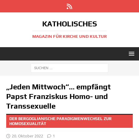
KATHOLISCHES
MAGAZIN FÜR KIRCHE UND KULTUR
„Jeden Mittwoch“… empfängt
Papst Franziskus Homo- und
Transsexuelle
DER BERGOGLIANISCHE PARADIGMENWECHSEL ZUR
HOMOSEXUALITÄT
20. Oktober 2022
1