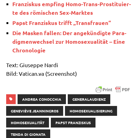
Fran­zis­kus emp­fing Homo-Trans-Pro­sti­tu­ier­
te des römi­schen Sex-Marktes
Papst Fran­zis­kus trifft „Trans­frau­en“
Die Mas­ken fal­len: Der ange­kün­dig­te Para­
dig­men­wech­sel zur Homo­se­xua­li­tät – Eine
Chronologie
Text: Giu­sep­pe Nar­di
Bild: Vati​can​.va (Screen­shot)
ANDREA CONOCCHIA
GENERALAUDIENZ
GENEVIÈVE JEANNINGROS
HOMOSEXUALISIERUNG
HOMOSEXUALITÄT
PAPST FRANZISKUS
TENDA DI GIONATA