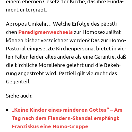
einem eher­nen Gesetz der Kir­che, das ihre Fun­da­
ment untergräbt.
Apro­pos Umkehr… Wel­che Erfol­ge des päpst­li­
Para­dig­men­wech­sels
chen
zur Homo­se­xua­li­tät
kön­nen bis­her ver­zeich­net wer­den? Das zur Homo-
Pasto­ral ein­ge­setz­te Kir­chen­per­so­nal bie­tet in vie­
len Fäl­len lei­der alles ande­re als eine Garan­tie, daß
die kirch­li­che Moral­leh­re gelehrt und die Bekeh­
rung ange­strebt wird. Par­ti­ell gilt viel­mehr das
Gegenteil.
Sie­he auch:
„Kei­ne Kin­der eines min­de­ren Got­tes“ – Am
Tag nach dem Flan­dern-Skan­dal emp­fängt
Fran­zis­kus eine Homo-Gruppe