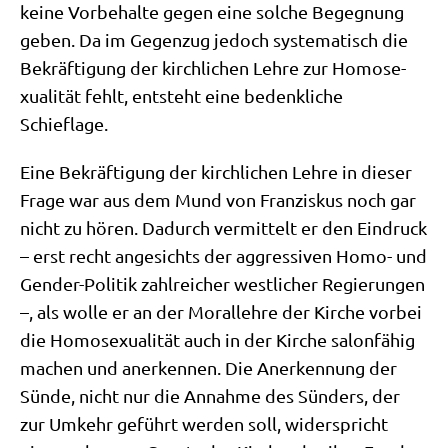
kei­ne Vor­be­hal­te gegen eine sol­che Begeg­nung
geben. Da im Gegen­zug jedoch syste­ma­tisch die
Bekräf­ti­gung der kirch­li­chen Leh­re zur Homo­se­
xua­li­tät fehlt, ent­steht eine bedenk­li­che
Schieflage.
Eine Bekräf­ti­gung der kirch­li­chen Leh­re in die­ser
Fra­ge war aus dem Mund von Fran­zis­kus noch gar
nicht zu hören. Dadurch ver­mit­telt er den Ein­druck
– erst recht ange­sichts der aggres­si­ven Homo- und
Gen­der-Poli­tik zahl­rei­cher west­li­cher Regie­run­gen
–, als wol­le er an der Moral­leh­re der Kir­che vor­bei
die Homo­se­xua­li­tät auch in der Kir­che salon­fä­hig
machen und aner­ken­nen. Die Aner­ken­nung der
Sün­de, nicht nur die Annah­me des Sün­ders, der
zur Umkehr geführt wer­den soll, wider­spricht