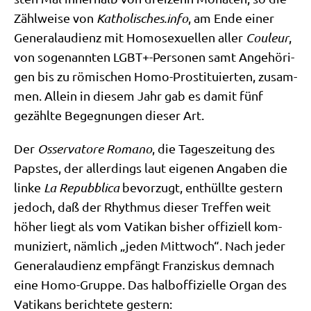
Zähl­wei­se von
Katho​li​sches​.info
, am Ende einer
Gene­ral­au­di­enz mit Homo­se­xu­el­len aller
Cou­leur
,
von soge­nann­ten LGBT+-Personen samt Ange­hö­ri­
gen bis zu römi­schen Homo-Pro­sti­tu­ier­ten, zusam­
men. Allein in die­sem Jahr gab es damit fünf
gezähl­te Begeg­nun­gen die­ser Art.
Der
Osser­va­to­re Roma­no
, die Tages­zei­tung des
Pap­stes, der aller­dings laut eige­nen Anga­ben die
lin­ke
La Repubbli­ca
bevor­zugt, ent­hüll­te gestern
jedoch, daß der Rhyth­mus die­ser Tref­fen weit
höher liegt als vom Vati­kan bis­her offi­zi­ell kom­
mu­ni­ziert, näm­lich „jeden Mitt­woch“. Nach jeder
Gene­ral­au­di­enz emp­fängt Fran­zis­kus dem­nach
eine Homo-Grup­pe. Das halb­of­fi­zi­el­le Organ des
Vati­kans berich­te­te gestern: