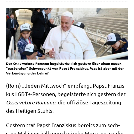
Der Osservatore Romano begeisterte sich gestern über einen neuen
"pastoralen" Schwerpunkt von Papst Franziskus. Was ist aber mit der
Verkündigung der Lehre?
(Rom) „Jeden Mitt­woch“ emp­fängt Papst Fran­zis­
kus LGBT+-Personen, begei­ster­te sich gestern der
Osser­va­to­re Roma­no
, die offi­ziö­se Tages­zei­tung
des Hei­li­gen Stuhls.
Gestern traf Papst Fran­zis­kus bereits zum sech­
sten Mal inner­halb von drei­zehn Mona­ten, so die