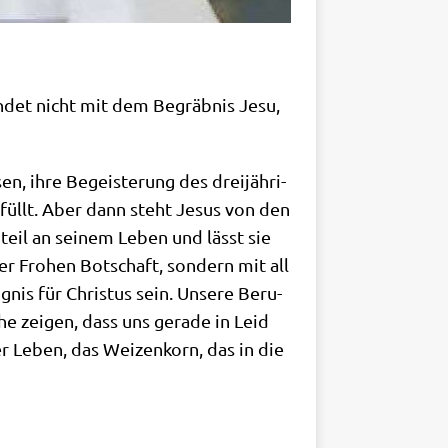
m endet nicht mit dem Begräb­nis Jesu,
, ihre Begei­ste­rung des drei­jäh­ri­
füllt. Aber dann steht Jesus von den
nteil an sei­nem Leben und lässt sie
er Fro­hen Bot­schaft, son­dern mit all
­nis für Chri­stus sein. Unse­re Beru­
che zei­gen, dass uns gera­de in Leid
er Leben, das Wei­zen­korn, das in die