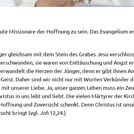
heu­te Mis­sio­na­re der Hoff­nung zu sein. Das Evan­ge­li­u
er gleich­sam mit dem Stein des Gra­bes Jesu ver­schlos­sen
er­schwun­den, sie waren von Ent­täu­schung und Angst er
ver­wan­delt die Her­zen der Jün­ger, denn er gibt ihnen A
n Geist. Daher sind wir nicht nur mit Wor­ten Ver­kün­der d
mit unse­rer Lie­be. Ja, unser gan­zes Leben muss ein Zeug
ri­stus in uns lebt und liebt. Die vie­len Mär­ty­rer der Kir­
 Hoff­nung und Zuver­sicht schenkt. Denn Chri­stus ist uns
rucht bringt (vgl.
Joh
12,24.)