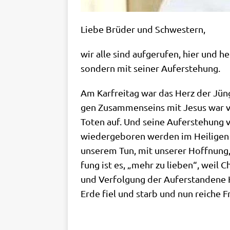
Lie­be Brü­der und Schwestern,
wir alle sind auf­ge­ru­fen, hier und 
son­dern mit sei­ner Auferstehung.
Am Kar­frei­tag war das Herz der Jün­g
gen Zusam­men­seins mit Jesus war v
Toten auf. Und sei­ne Auf­er­ste­hung 
wie­der­ge­bo­ren wer­den im Hei­li­ge
unse­rem Tun, mit unse­rer Hoff­nung, 
fung ist es, „mehr zu lie­ben“, weil Ch
und Ver­fol­gung der Auf­er­stan­de­ne
Erde fiel und starb und nun rei­che F