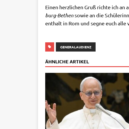
Einen herz­li­chen Gruß rich­te ich an 
burg-Bethen
sowie an die Schü­le­rin
ent­halt in Rom und seg­ne euch alle
GENERALAUDIENZ
ÄHNLICHE ARTIKEL