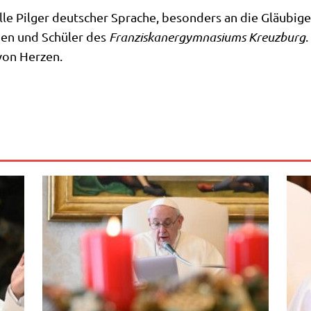
alle Pil­ger deut­scher Spra­che, beson­ders an die Gläu­bi­g
­nen und Schü­ler des
Fran­zis­ka­ner­gym­na­si­ums Kreuz­burg
.
 von Herzen.