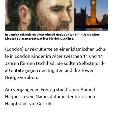
In London rekrutierte Umar Ahmed Haque unter 11-14 Jahre alten
Kindern Selbstmordattentäter für den Dschihad.
(Lon­don) Er rekru­tier­te an einer isla­mi­schen Schu­
le in Lon­don Kin­der im Alter zwi­schen 11 und 14
Jah­ren für den Dschi­had. Sie soll­ten Selbst­mord­
at­ten­ta­te gegen den Big Ben und die Tower
Bridge verüben.
Am ver­gan­ge­nen Frei­tag stand Umar Ahmed
Haque, so sein Name, dafür in der bri­ti­schen
Haupt­stadt vor Gericht.