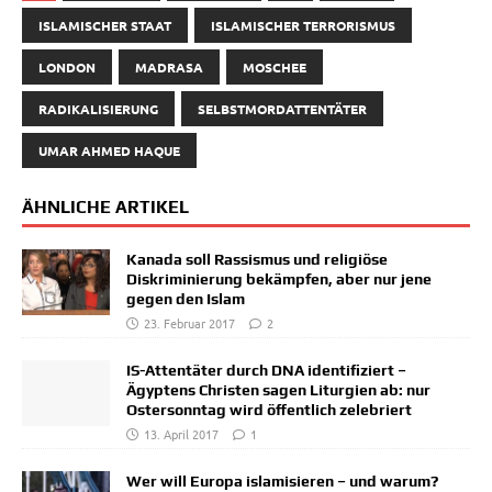
ISLAMISCHER STAAT
ISLAMISCHER TERRORISMUS
LONDON
MADRASA
MOSCHEE
RADIKALISIERUNG
SELBSTMORDATTENTÄTER
UMAR AHMED HAQUE
ÄHNLICHE ARTIKEL
Kanada soll Rassismus und religiöse
Diskriminierung bekämpfen, aber nur jene
gegen den Islam
23. Februar 2017
2
IS-Attentäter durch DNA identifiziert –
Ägyptens Christen sagen Liturgien ab: nur
Ostersonntag wird öffentlich zelebriert
13. April 2017
1
Wer will Europa islamisieren – und warum?