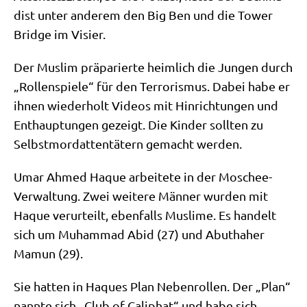
dist unter ande­rem den Big Ben und die Tower
Bridge im Visier.
Der Mus­lim prä­pa­rier­te heim­lich die Jun­gen durch
„Rol­len­spie­le“ für den Ter­ro­ris­mus. Dabei habe er
ihnen wie­der­holt Vide­os mit Hin­rich­tun­gen und
Ent­haup­tun­gen gezeigt. Die Kin­der soll­ten zu
Selbst­mord­at­ten­tä­tern gemacht werden.
Umar Ahmed Haque arbei­te­te in der Moschee-
Ver­wal­tung. Zwei wei­te­re Män­ner wur­den mit
Haque ver­ur­teilt, eben­falls Mus­li­me. Es han­delt
sich um Muham­mad Abid (27) und Abut­ha­her
Mamun (29).
Sie hat­ten in Haques Plan Neben­rol­len. Der „Plan“
nann­te sich „Club of Cali­phat“ und habe sich