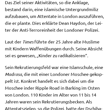
Das Ziel sei­ner Akti­vi­tä­ten, so die Ankla­ge,
bestand dar­in, eine isla­mi­sche Unter­grund­mi­liz
auf­zu­bau­en, um Atten­ta­te in Lon­don aus­zu­füh­ren,
die er plan­te. Dies erklär­te Dean Hay­don, der Lei­
ter der Anti-Ter­ror­ein­heit der Lon­do­ner Polizei.
Laut der
Times
führ­te der 25 Jah­re alte Mus­li­me
mit Kin­dern Waf­fen­übun­gen durch. Sei­ne Absicht
sei es gewe­sen, „Kin­der zu radikalisieren“.
Sein Rekru­tie­rungs­feld war eine Islam­schu­le, eine
Madra­sa
, die mit einer Lon­do­ner Moschee gekop­
pelt ist. Kon­kret han­delt es sich dabei um die
Moschee inder Ripp­le Road in Bar­king im Osten
von Lon­don. 110 Kin­der im Alter von 11 bis 14
Jah­ren waren sein Rekru­tie­rungs­becken. Als
Atten­tats­zie­len, so die Poli­zei, hat­te der Dschi­ha­