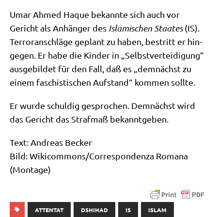
Umar Ahmed Haque bekann­te sich auch vor
Gericht als Anhän­ger des
Isla­mi­schen Staa­tes
(IS).
Ter­ror­an­schlä­ge geplant zu haben, bestritt er hin­
ge­gen. Er habe die Kin­der in „Selbst­ver­tei­di­gung“
aus­ge­bil­det für den Fall, daß es „dem­nächst zu
einem faschi­sti­schen Auf­stand“ kom­men sollte.
Er wur­de schul­dig gespro­chen. Dem­nächst wird
das Gericht das Straf­maß bekanntgeben.
Text: Andre­as Becker
Bild: Wikicommons/​Correspondenza Roma­na
(Mon­ta­ge)
ATTENTAT
DSHIHAD
IS
ISLAM