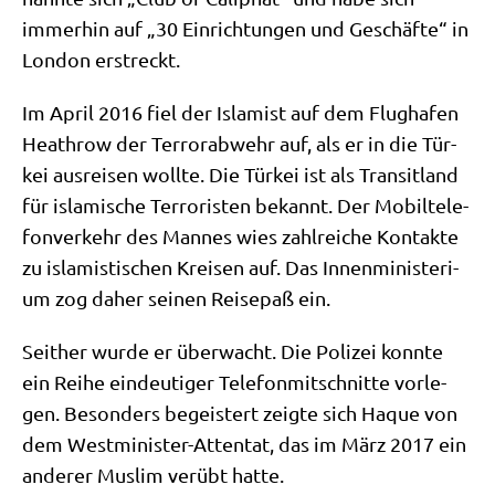
immer­hin auf „30 Ein­rich­tun­gen und Geschäf­te“ in
Lon­don erstreckt.
Im April 2016 fiel der Isla­mist auf dem Flug­ha­fen
Heath­row der Ter­ror­ab­wehr auf, als er in die Tür­
kei aus­rei­sen woll­te. Die Tür­kei ist als Tran­sit­land
für isla­mi­sche Ter­ro­ri­sten bekannt. Der Mobil­te­le­
fon­ver­kehr des Man­nes wies zahl­rei­che Kon­tak­te
zu isla­mi­sti­schen Krei­sen auf. Das Innen­mi­ni­ste­ri­
um zog daher sei­nen Rei­se­paß ein.
Seit­her wur­de er über­wacht. Die Poli­zei konn­te
ein Rei­he ein­deu­ti­ger Tele­fon­mit­schnit­te vor­le­
gen. Beson­ders begei­stert zeig­te sich Haque von
dem West­mi­ni­ster-Atten­tat, das im März 2017 ein
ande­rer Mus­lim ver­übt hatte.