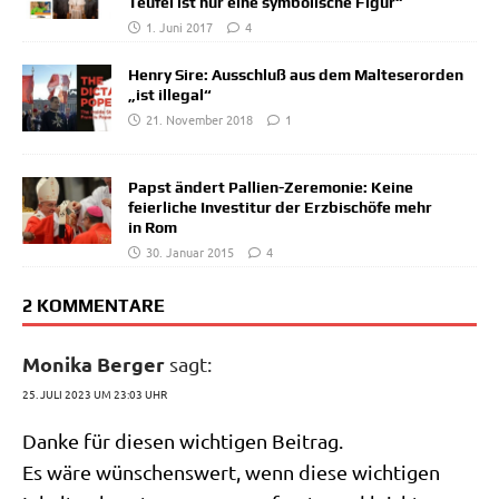
Teufel ist nur eine symbolische Figur“
1. Juni 2017
4
Henry Sire: Ausschluß aus dem Malteserorden
„ist illegal“
21. November 2018
1
Papst ändert Pallien-Zeremonie: Keine
feierliche Investitur der Erzbischöfe mehr
in Rom
30. Januar 2015
4
2 KOMMENTARE
Monika Berger
sagt:
25. JULI 2023 UM 23:03 UHR
Dan­ke für die­sen wich­ti­gen Beitrag.
Es wäre wün­schens­wert, wenn die­se wich­ti­gen