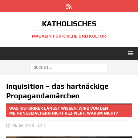
KATHOLISCHES
MAGAZIN FÜR KIRCHE UND KULTUR
Inquisition – das hartnäckige
Propagandamärchen
WAS HISTORIKER LÄNGST WISSEN, WIRD VON DEN
MEINUNGSMACHERN NICHT REZIPIERT. WARUM NICHT?
25. Juli 2023
2