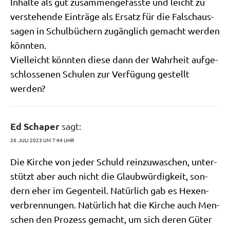
Inhal­te als gut zusam­men­ge­fass­te und leicht zu
ver­ste­hen­de Ein­trä­ge als Ersatz für die Falsch­aus­
sa­gen in Schul­bü­chern zugäng­lich gemacht wer­den
könnten.
Viel­leicht könn­ten die­se dann der Wahr­heit auf­ge­
schlos­se­nen Schu­len zur Ver­fü­gung gestellt
werden?
Ed Schaper
sagt:
26. JULI 2023 UM 7:44 UHR
Die Kir­che von jeder Schuld rein­zu­wa­schen, unter­
stützt aber auch nicht die Glaub­wür­dig­keit, son­
dern eher im Gegen­teil. Natür­lich gab es Hexen­
ver­bren­nun­gen. Natür­lich hat die Kir­che auch Men­
schen den Pro­zess gemacht, um sich deren Güter