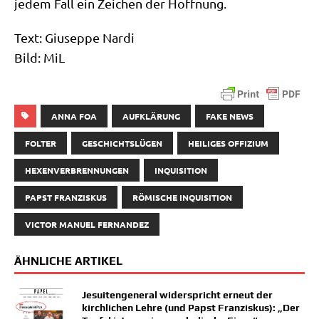
jedem Fall ein Zei­chen der Hoffnung.
Text: Giu­sep­pe Nar­di
Bild: MiL
ANNA FOA
AUFKLÄRUNG
FAKE NEWS
FOLTER
GESCHICHTSLÜGEN
HEILIGES OFFIZIUM
HEXENVERBRENNUNGEN
INQUISITION
PAPST FRANZISKUS
RÖMISCHE INQUISITION
VICTOR MANUEL FERNANDEZ
ÄHNLICHE ARTIKEL
Jesuitengeneral widerspricht erneut der
kirchlichen Lehre (und Papst Franziskus): „Der