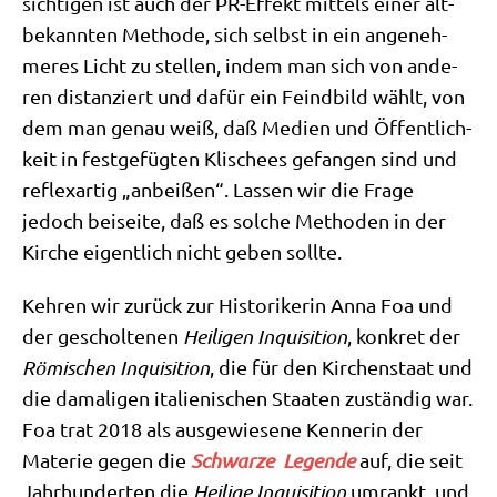
sich­ti­gen ist auch der PR-Effekt mit­tels einer alt­
be­kann­ten Metho­de, sich selbst in ein ange­neh­
me­res Licht zu stel­len, indem man sich von ande­
ren distan­ziert und dafür ein Feind­bild wählt, von
dem man genau weiß, daß Medi­en und Öffent­lich­
keit in fest­ge­füg­ten Kli­schees gefan­gen sind und
reflex­ar­tig „anbei­ßen“. Las­sen wir die Fra­ge
jedoch bei­sei­te, daß es sol­che Metho­den in der
Kir­che eigent­lich nicht geben sollte.
Keh­ren wir zurück zur Histo­ri­ke­rin Anna Foa und
der geschol­te­nen
Hei­li­gen Inqui­si­ti­on
, kon­kret der
Römi­schen Inqui­si­ti­on
, die für den Kir­chen­staat und
die dama­li­gen ita­lie­ni­schen Staa­ten zustän­dig war.
Foa trat 2018 als aus­ge­wie­se­ne Ken­ne­rin der
Mate­rie gegen die
Schwar­ze Legen­de
auf, die seit
Jahr­hun­der­ten die
Hei­li­ge Inqui­si­ti­on
umrankt, und