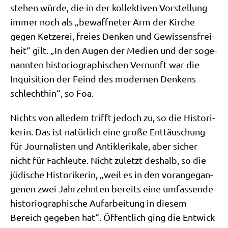
ste­hen wür­de, die in der kol­lek­ti­ven Vor­stel­lung
immer noch als „bewaff­ne­ter Arm der Kir­che
gegen Ket­ze­rei, frei­es Den­ken und Gewis­sens­frei­
heit“ gilt. „In den Augen der Medi­en und der soge­
nann­ten histo­rio­gra­phi­schen Ver­nunft war die
Inqui­si­ti­on der Feind des moder­nen Den­kens
schlecht­hin“, so Foa.
Nichts von alle­dem trifft jedoch zu, so die Histo­ri­
ke­rin. Das ist natür­lich eine gro­ße Ent­täu­schung
für Jour­na­li­sten und Anti­kle­ri­ka­le, aber sicher
nicht für Fach­leu­te. Nicht zuletzt des­halb, so die
jüdi­sche Histo­ri­ke­rin, „weil es in den vor­an­ge­gan­
ge­nen zwei Jahr­zehn­ten bereits eine umfas­sen­de
histo­rio­gra­phi­sche Auf­ar­bei­tung in die­sem
Bereich gege­ben hat“. Öffent­lich ging die Ent­wick­