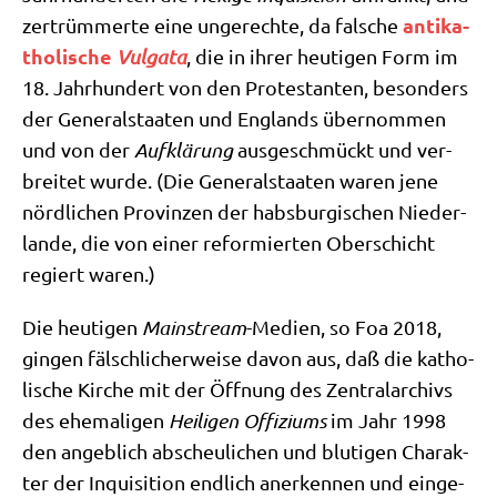
anti­ka­
zer­trüm­mer­te eine unge­rech­te, da fal­sche
tho­li­sche
Vul­ga­ta
, die in ihrer heu­ti­gen Form im
18. Jahr­hun­dert von den Pro­te­stan­ten, beson­ders
der Gene­ral­staa­ten und Eng­lands über­nom­men
und von der
Auf­klä­rung
aus­ge­schmückt und ver­
brei­tet wur­de. (Die Gene­ral­staa­ten waren jene
nörd­li­chen Pro­vin­zen der habs­bur­gi­schen Nie­der­
lan­de, die von einer refor­mier­ten Ober­schicht
regiert waren.)
Die heu­ti­gen
Main­stream
-Medi­en, so Foa 2018,
gin­gen fälsch­li­cher­wei­se davon aus, daß die katho­
li­sche Kir­che mit der Öff­nung des Zen­tral­ar­chivs
des ehe­ma­li­gen
Hei­li­gen Offi­zi­ums
im Jahr 1998
den angeb­lich abscheu­li­chen und blu­ti­gen Cha­rak­
ter der Inqui­si­ti­on end­lich aner­ken­nen und ein­ge­