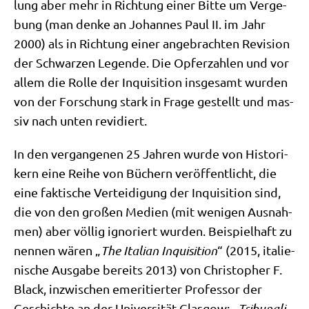
lung aber mehr in Rich­tung einer Bit­te um Ver­ge­
bung (man den­ke an Johan­nes Paul II. im Jahr
2000) als in Rich­tung einer ange­brach­ten Revi­si­on
der Schwar­zen Legen­de. Die Opfer­zah­len und vor
allem die Rol­le der Inqui­si­ti­on ins­ge­samt wur­den
von der For­schung stark in Fra­ge gestellt und mas­
siv nach unten revidiert.
In den ver­gan­ge­nen 25 Jah­ren wur­de von Histo­ri­
kern eine Rei­he von Büchern ver­öf­fent­licht, die
eine fak­ti­sche Ver­tei­di­gung der Inqui­si­ti­on sind,
die von den gro­ßen Medi­en (mit weni­gen Aus­nah­
men) aber völ­lig igno­riert wur­den. Bei­spiel­haft zu
nen­nen wären „
The Ita­li­an Inqui­si­ti­on
“ (2015, ita­lie­
ni­sche Aus­ga­be bereits 2013) von Chri­sto­pher F.
Black, inzwi­schen eme­ri­tier­ter Pro­fes­sor der
Geschich­te an der Uni­ver­si­tät Glas­gow; „
Tri­bu­na­li