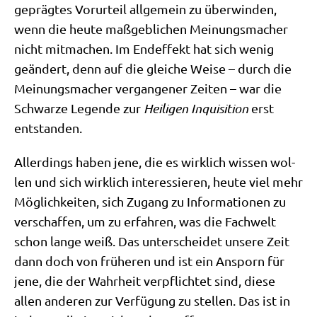
ge­präg­tes Vor­ur­teil all­ge­mein zu über­win­den,
wenn die heu­te maß­geb­li­chen Mei­nungs­ma­cher
nicht mit­ma­chen. Im End­ef­fekt hat sich wenig
geän­dert, denn auf die glei­che Wei­se – durch die
Mei­nungs­ma­cher ver­gan­ge­ner Zei­ten – war die
Schwar­ze Legen­de zur
Hei­li­gen Inqui­si­ti­on
erst
entstanden.
Aller­dings haben jene, die es wirk­lich wis­sen wol­
len und sich wirk­lich inter­es­sie­ren, heu­te viel mehr
Mög­lich­kei­ten, sich Zugang zu Infor­ma­tio­nen zu
ver­schaf­fen, um zu erfah­ren, was die Fach­welt
schon lan­ge weiß. Das unter­schei­det unse­re Zeit
dann doch von frü­he­ren und ist ein Ansporn für
jene, die der Wahr­heit ver­pflich­tet sind, die­se
allen ande­ren zur Ver­fü­gung zu stel­len. Das ist in