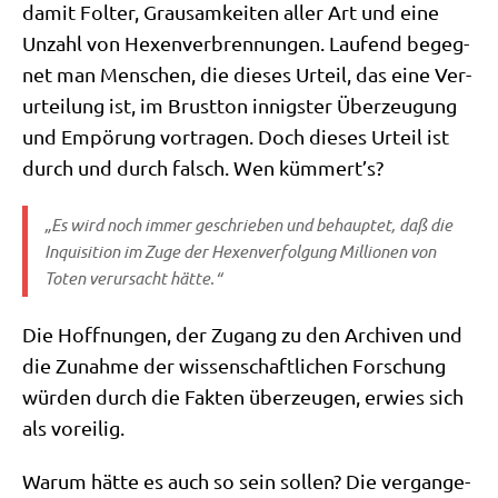
damit Fol­ter, Grau­sam­kei­ten aller Art und eine
Unzahl von Hexen­ver­bren­nun­gen. Lau­fend begeg­
net man Men­schen, die die­ses Urteil, das eine Ver­
ur­tei­lung ist, im Brust­ton innig­ster Über­zeu­gung
und Empö­rung vor­tra­gen. Doch die­ses Urteil ist
durch und durch falsch. Wen kümmert’s?
„Es wird noch immer geschrie­ben und behaup­tet, daß die
Inqui­si­ti­on im Zuge der Hexen­ver­fol­gung Mil­lio­nen von
Toten ver­ur­sacht hätte.“
Die Hoff­nun­gen, der Zugang zu den Archi­ven und
die Zunah­me der wis­sen­schaft­li­chen For­schung
wür­den durch die Fak­ten über­zeu­gen, erwies sich
als voreilig.
War­um hät­te es auch so sein sol­len? Die ver­gan­ge­