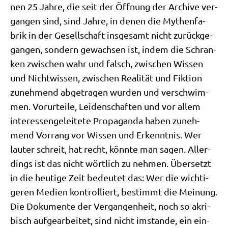
nen 25 Jah­re, die seit der Öff­nung der Archi­ve ver­
gan­gen sind, sind Jah­re, in denen die Mythen­fa­
brik in der Gesell­schaft ins­ge­samt nicht zurück­ge­
gan­gen, son­dern gewach­sen ist, indem die Schran­
ken zwi­schen wahr und falsch, zwi­schen Wis­sen
und Nicht­wis­sen, zwi­schen Rea­li­tät und Fik­ti­on
zuneh­mend abge­tra­gen wur­den und ver­schwim­
men. Vor­ur­tei­le, Lei­den­schaf­ten und vor allem
inter­es­sen­ge­lei­te­te Pro­pa­gan­da haben zuneh­
mend Vor­rang vor Wis­sen und Erkennt­nis. Wer
lau­ter schreit, hat recht, könn­te man sagen. Aller­
dings ist das nicht wört­lich zu neh­men. Über­setzt
in die heu­ti­ge Zeit bedeu­tet das: Wer die wich­ti­
ge­ren Medi­en kon­trol­liert, bestimmt die Mei­nung.
Die Doku­men­te der Ver­gan­gen­heit, noch so akri­
bisch auf­ge­ar­bei­tet, sind nicht imstan­de, ein ein­