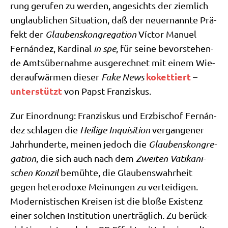
rung geru­fen zu wer­den, ange­sichts der ziem­lich
unglaub­li­chen Situa­ti­on, daß der neu­ernann­te Prä­
fekt der
Glau­bens­kon­gre­ga­ti­on
Víc­tor Manu­el
Fernán­dez, Kar­di­nal
in spe
, für sei­ne bevor­ste­hen­
de Amts­über­nah­me aus­ge­rech­net mit einem Wie­
koket­tiert
der­auf­wär­men die­ser
Fake News
–
unter­stützt
von Papst Franziskus.
Zur Ein­ord­nung: Fran­zis­kus und Erz­bi­schof Fernán­
dez schla­gen die
Hei­li­ge Inqui­si­ti­on
ver­gan­ge­ner
Jahr­hun­der­te, mei­nen jedoch die
Glau­bens­kon­gre­
ga­ti­on
, die sich auch nach dem
Zwei­ten Vati­ka­ni­
schen Kon­zil
bemüh­te, die Glau­bens­wahr­heit
gegen hete­ro­do­xe Mei­nun­gen zu ver­tei­di­gen.
Moder­ni­sti­schen Krei­sen ist die blo­ße Exi­stenz
einer sol­chen Insti­tu­ti­on uner­träg­lich. Zu berück­