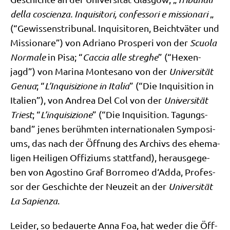
del­la cosci­en­za. Inqui­si­to­ri, con­fes­so­ri e mis­sio­na­ri
„
(“Gewis­sens­tri­bu­nal. Inqui­si­to­ren, Beicht­vä­ter und
Mis­sio­na­re”) von Adria­no Pro­spe­ri von der
Scuo­la
Nor­ma­le
in Pisa; “
Cac­cia alle streg­he
” (“Hexen­
jagd”) von Mari­na Mon­te­sa­no von der
Uni­ver­si­tät
Genua
; “
L’In­qui­si­zio­ne in Ita­lia
” (“Die Inqui­si­ti­on in
Ita­li­en”), von Andrea Del Col von der
Uni­ver­si­tät
Tri­est
; “
L’in­qui­si­zio­ne
” (“Die Inqui­si­ti­on. Tagungs­
band” jenes berühm­ten inter­na­tio­na­len Sym­po­si­
ums, das nach der Öff­nung des Archivs des ehe­ma­
li­gen Hei­li­gen Offi­zi­ums statt­fand), her­aus­ge­ge­
ben von Ago­sti­no Graf Bor­ro­meo d‘Adda, Pro­fes­
sor der Geschich­te der Neu­zeit an der
Uni­ver­si­tät
La Sapi­en­za
.
Lei­der, so bedau­er­te Anna Foa, hat weder die Öff­