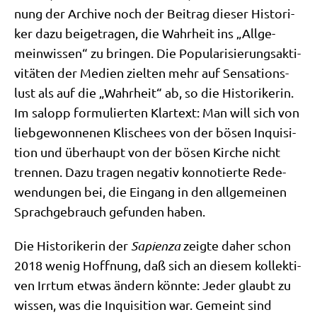
nung der Archi­ve noch der Bei­trag die­ser Histo­ri­
ker dazu bei­getra­gen, die Wahr­heit ins „All­ge­
mein­wis­sen“ zu brin­gen. Die Popu­la­ri­sie­rungs­ak­ti­
vi­tä­ten der Medi­en ziel­ten mehr auf Sen­sa­ti­ons­
lust als auf die „Wahr­heit“ ab, so die Histo­ri­ke­rin.
Im salopp for­mu­lier­ten Klar­text: Man will sich von
lieb­ge­won­ne­nen Kli­schees von der bösen Inqui­si­
ti­on und über­haupt von der bösen Kir­che nicht
tren­nen. Dazu tra­gen nega­tiv kon­no­tier­te Rede­
wen­dun­gen bei, die Ein­gang in den all­ge­mei­nen
Sprach­ge­brauch gefun­den haben.
Die Histo­ri­ke­rin der
Sapi­en­za
zeig­te daher schon
2018 wenig Hoff­nung, daß sich an die­sem kol­lek­ti­
ven Irr­tum etwas ändern könn­te: Jeder glaubt zu
wis­sen, was die Inqui­si­ti­on war. Gemeint sind