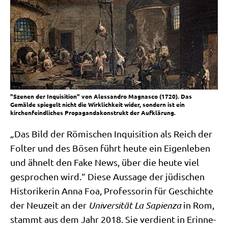
"Szenen der Inquisition" von Alessandro Magnasco (1720). Das
Gemälde spiegelt nicht die Wirklichkeit wider, sondern ist ein
kirchenfeindliches Propagandakonstrukt der Aufklärung.
„Das Bild der Römi­schen Inqui­si­ti­on als Reich der
Fol­ter und des Bösen führt heu­te ein Eigen­le­ben
und ähnelt den Fake News, über die heu­te viel
gespro­chen wird.“ Die­se Aus­sa­ge der jüdi­schen
Histo­ri­ke­rin Anna Foa, Pro­fes­so­rin für Geschich­te
der Neu­zeit an der
Uni­ver­si­tät La Sapi­en­za
in Rom,
stammt aus dem Jahr 2018. Sie ver­dient in Erin­ne­