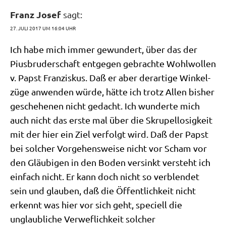
Franz Josef
sagt:
27. JULI 2017 UM 16:04 UHR
Ich habe mich immer gewun­dert, über das der
Pius­bru­der­schaft ent­ge­gen gebrach­te Wohl­wol­len
v. Papst Fran­zis­kus. Daß er aber der­ar­ti­ge Win­kel­
zü­ge anwen­den wür­de, hät­te ich trotz Allen bis­her
gesche­he­nen nicht gedacht. Ich wun­der­te mich
auch nicht das erste mal über die Skru­pel­lo­sig­keit
mit der hier ein Ziel ver­folgt wird. Daß der Papst
bei sol­cher Vor­ge­hens­wei­se nicht vor Scham vor
den Gläu­bi­gen in den Boden ver­sinkt ver­steht ich
ein­fach nicht. Er kann doch nicht so ver­blen­det
sein und glau­ben, daß die Öffent­lich­keit nicht
erkennt was hier vor sich geht, spe­ciell die
unglaub­li­che Verwef­lich­keit sol­cher