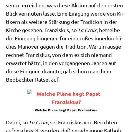
sen zu errei­chen, was die­se Akti­on auf den ersten
Blick ver­mu­ten las­se. Eine Eini­gung wer­de von Kri­
ti­kern als wei­te­re Stär­kung der Tra­di­ti­on in der
Kir­che gese­hen. Fran­zis­kus, so
La Croix
, betrei­be
die Eini­gung hin­ge­gen für ein gro­ßes inner­kirch­li­
ches Manö­ver gegen die Tra­di­ti­on. War­um aus­ge­
rech­net Fran­zis­kus, von dem es sich nie­mand
erwar­tet hät­te, in den ver­gan­ge­nen Jah­ren auf
die­se Eini­gung dräng­te, gab schon man­chem
Beob­ach­ter Rät­sel auf.
Wel­che Plä­ne hegt Papst Franziskus?
Dabei, so
La Croix
, sei Fran­zis­kus von Berich­ten
auf­ge­schreckt wor­den, daß gera­de jun­ge Katho­li­