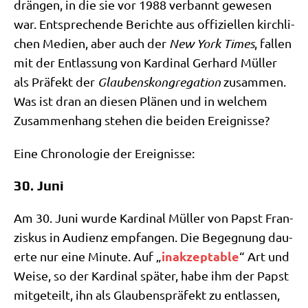
drän­gen, in die sie vor 1988 ver­bannt gewe­sen
war. Ent­spre­chen­de Berich­te aus offi­zi­el­len kirch­li­
chen Medi­en, aber auch der
New York Times
, fal­len
mit der Ent­las­sung von Kar­di­nal Ger­hard Mül­ler
als Prä­fekt der
Glau­bens­kon­gre­ga­ti­on
zusam­men.
Was ist dran an die­sen Plä­nen und in wel­chem
Zusam­men­hang ste­hen die bei­den Ereignisse?
Eine Chro­no­lo­gie der Ereignisse:
30. Juni
Am 30. Juni wur­de Kar­di­nal Mül­ler von Papst Fran­
zis­kus in Audi­enz emp­fan­gen. Die Begeg­nung dau­
inak­zep­ta­ble
er­te nur eine Minu­te. Auf „
“ Art und
Wei­se, so der Kar­di­nal spä­ter, habe ihm der Papst
mit­ge­teilt, ihn als Glau­bens­prä­fekt zu ent­las­sen,