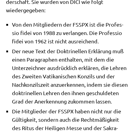
der­schaft. Sie wur­den von DICI wie folgt
wiedergegeben:
Von den Mit­glie­dern der FSSPX ist die Pro­fes­
sio fidei von 1988 zu ver­lan­gen. Die Pro­fes­sio
fidei von 1962 ist nicht ausreichend.
Der neue Text der Dok­tri­nel­len Erklä­rung muß
einen Para­gra­phen ent­hal­ten, mit dem die
Unter­zeich­ner aus­drück­lich erklä­ren, die Leh­ren
des Zwei­ten Vati­ka­ni­schen Kon­zils und der
Nach­kon­zils­zeit anzu­er­ken­nen, indem sie die­sen
dok­tri­nel­len Leh­ren den ihnen geschul­de­ten
Grad der Aner­ken­nung zukom­men lassen.
Die Mit­glie­der der FSSPX haben nicht nur die
Gül­tig­keit, son­dern auch die Recht­mä­ßig­keit
des Ritus der Hei­li­gen Mes­se und der Sakra­