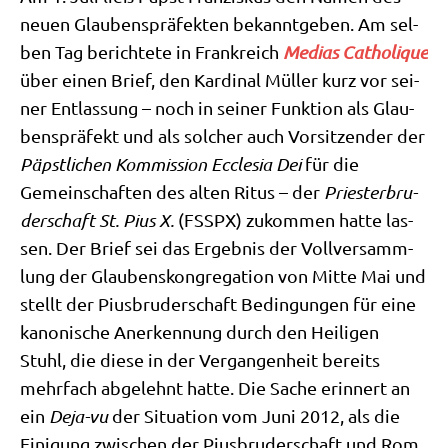
neu­en Glau­bens­prä­fek­ten bekannt­ge­ben. Am sel­
ben Tag berich­te­te in Frank­reich
Medi­as Catho­li­que
über einen Brief, den Kar­di­nal Mül­ler kurz vor sei­
ner Ent­las­sung – noch in sei­ner Funk­ti­on als Glau­
bens­prä­fekt und als sol­cher auch Vor­sit­zen­der der
Päpst­li­chen Kom­mis­si­on Eccle­sia Dei
für die
Gemein­schaf­ten des alten Ritus – der
Prie­ster­bru­
der­schaft St. Pius X.
(FSSPX) zukom­men hat­te las­
sen. Der Brief sei das Ergeb­nis der Voll­ver­samm­
lung der Glau­bens­kon­gre­ga­ti­on von Mit­te Mai und
stellt der Pius­bru­der­schaft Bedin­gun­gen für eine
kano­ni­sche Aner­ken­nung durch den Hei­li­gen
Stuhl, die die­se in der Ver­gan­gen­heit bereits
mehr­fach abge­lehnt hat­te. Die Sache erin­nert an
ein
Deja-vu
der Situa­ti­on vom Juni 2012, als die
Eini­gung zwi­schen der Pius­bru­der­schaft und Rom