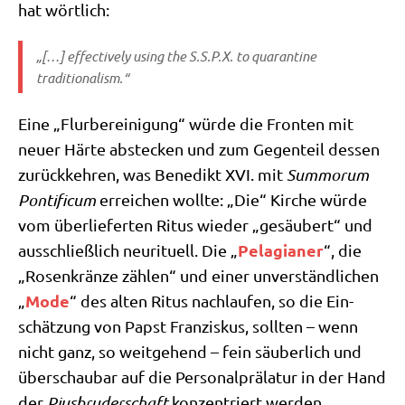
hat wörtlich:
„[…] effec­tively using the S.S.P.X. to qua­ran­ti­ne
traditionalism.“
Eine „Flur­be­rei­ni­gung“ wür­de die Fron­ten mit
neu­er Här­te abstecken und zum Gegen­teil des­sen
zurück­keh­ren, was Bene­dikt XVI. mit
Sum­morum
Pon­ti­fi­cum
errei­chen woll­te: „Die“ Kir­che wür­de
vom über­lie­fer­ten Ritus wie­der „gesäu­bert“ und
Pela­gia­ner
aus­schließ­lich neu­ri­tu­ell. Die „
“, die
„Rosen­krän­ze zäh­len“ und einer unver­ständ­li­chen
Mode
„
“ des alten Ritus nach­lau­fen, so die Ein­
schät­zung von Papst Fran­zis­kus, soll­ten – wenn
nicht ganz, so weit­ge­hend – fein säu­ber­lich und
über­schau­bar auf die Per­so­nal­prä­la­tur in der Hand
der
Pius­bru­der­schaft
kon­zen­triert werden.