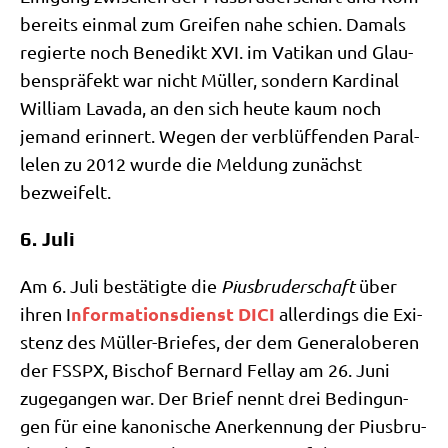
bereits ein­mal zum Grei­fen nahe schien. Damals
regier­te noch Bene­dikt XVI. im Vati­kan und Glau­
bens­prä­fekt war nicht Mül­ler, son­dern Kar­di­nal
Wil­liam Lava­da, an den sich heu­te kaum noch
jemand erin­nert. Wegen der ver­blüf­fen­den Par­al­
le­len zu 2012 wur­de die Mel­dung zunächst
bezweifelt.
6. Juli
Am 6. Juli bestä­tig­te die
Pius­bru­der­schaft
über
nfor­ma­ti­ons­dienst DICI
ihren I
aller­dings die Exi­
stenz des Mül­ler-Brie­fes, der dem Gene­ral­obe­ren
der FSSPX, Bischof Ber­nard Fel­lay am 26. Juni
zuge­gan­gen war. Der Brief nennt drei Bedin­gun­
gen für eine kano­ni­sche Aner­ken­nung der Pius­bru­