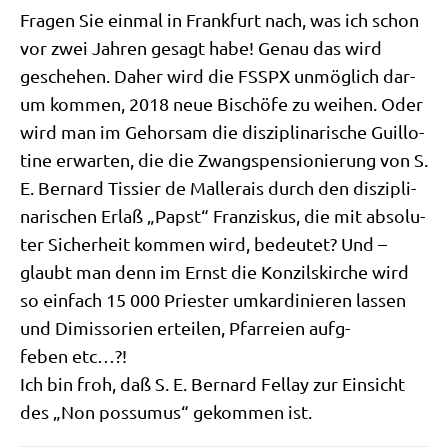
Fra­gen Sie ein­mal in Frank­furt nach, was ich schon
vor zwei Jah­ren gesagt habe! Genau das wird
gesche­hen. Daher wird die FSSPX unmög­lich dar­
um kom­men, 2018 neue Bischö­fe zu wei­hen. Oder
wird man im Gehor­sam die dis­zi­pli­na­ri­sche Guil­lo­
ti­ne erwar­ten, die die Zwangs­pen­sio­nie­rung von S.
E. Ber­nard Tis­sier de Mal­ler­ais durch den dis­zi­pli­
na­ri­schen Erlaß „Papst“ Fran­zis­kus, die mit abso­lu­
ter Sicher­heit kom­men wird, bedeu­tet? Und –
glaubt man denn im Ernst die Kon­zils­kir­che wird
so ein­fach 15 000 Prie­ster umkar­di­nie­ren las­sen
und Dimiss­ori­en ertei­len, Pfar­rei­en auf­g­
feben etc…?!
Ich bin froh, daß S. E. Ber­nard Fel­lay zur Ein­sicht
des „Non pos­su­mus“ gekom­men ist.