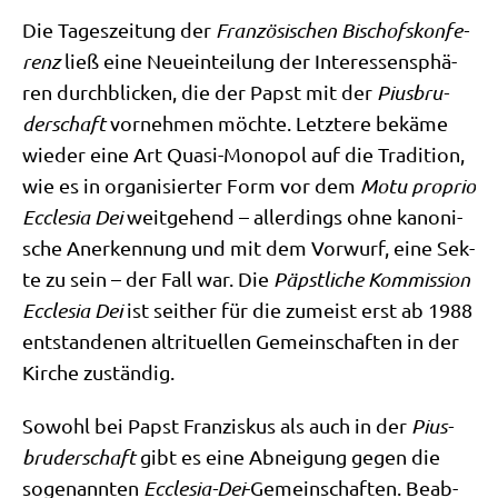
Die Tages­zei­tung der
Fran­zö­si­schen Bischofs­kon­fe­
renz
ließ eine Neu­ein­tei­lung der Inter­es­sensphä­
ren durch­blicken, die der Papst mit der
Pius­bru­
der­schaft
vor­neh­men möch­te. Letz­te­re bekä­me
wie­der eine Art Qua­si-Mono­pol auf die Tra­di­ti­on,
wie es in orga­ni­sier­ter Form vor dem
Motu pro­prio
Eccle­sia Dei
weit­ge­hend – aller­dings ohne kano­ni­
sche Aner­ken­nung und mit dem Vor­wurf, eine Sek­
te zu sein – der Fall war. Die
Päpst­li­che Kom­mis­si­on
Eccle­sia Dei
ist seit­her für die zumeist erst ab 1988
ent­stan­de­nen alt­ri­tu­el­len Gemein­schaf­ten in der
Kir­che zuständig.
Sowohl bei Papst Fran­zis­kus als auch in der
Pius­
bru­der­schaft
gibt es eine Abnei­gung gegen die
soge­nann­ten
Eccle­sia-Dei
-Gemein­schaf­ten. Beab­