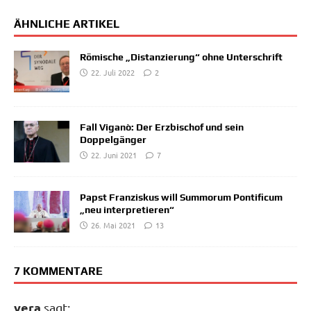
ÄHNLICHE ARTIKEL
Römische „Distanzierung“ ohne Unterschrift
22. Juli 2022
2
Fall Viganò: Der Erzbischof und sein
Doppelgänger
22. Juni 2021
7
Papst Franziskus will Summorum Pontificum
„neu interpretieren“
26. Mai 2021
13
7 KOMMENTARE
vera
sagt: