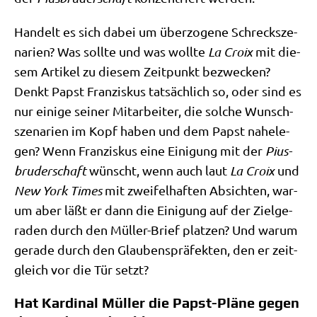
Han­delt es sich dabei um über­zo­ge­ne Schreck­sze­
na­ri­en? Was soll­te und was woll­te
La Croix
mit die­
sem Arti­kel zu die­sem Zeit­punkt bezwecken?
Denkt Papst Fran­zis­kus tat­säch­lich so, oder sind es
nur eini­ge sei­ner Mit­ar­bei­ter, die sol­che Wunsch­
sze­na­ri­en im Kopf haben und dem Papst nahe­le­
gen? Wenn Fran­zis­kus eine Eini­gung mit der
Pius­
bru­der­schaft
wünscht, wenn auch laut
La Croix
und
New York Times
mit zwei­fel­haf­ten Absich­ten, war­
um aber läßt er dann die Eini­gung auf der Ziel­ge­
ra­den durch den Mül­ler-Brief plat­zen? Und war­um
gera­de durch den Glau­bens­prä­fek­ten, den er zeit­
gleich vor die Tür setzt?
Hat Kardinal Müller die Papst-Pläne gegen