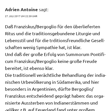
Adrien Antoine
sagt:
27. JULI 2017 UM 22:39 UHR
Daß Franziskus/​Bergoglio für den über­lie­fer­ten
Ritus und die tra­di­ti­ons­ge­bun­de­ne Lit­ur­gie und
Lebens­stil und für die trdi­ti­ons­freund­li­che Gesell­
schaf­ten wenig Sym­pa­thie hat, ist klar.
Und daß der gro­ße Erfolg von Sum­morum Pon­ti­fi­
cum Franziskus/​Bergoglio kei­ne gro­ße Freu­de
berei­tet, ist eben­so klar.
Die tra­di­tio­nell ver­ächt­li­che Behand­lung der india­
ni­schen Urbe­völ­ke­rung in Süd­ame­ri­ka, und hier
beson­ders in Argen­ti­ni­en, dürf­te Bergoglio/​
Franziskus ent­schei­dend geprägt haben: das orga­
ni­sier­te Aus­ster­ben von India­ner­stäm­men und
‑völ­ker z.B. auf Feu­er­land fand unter gro­ßem