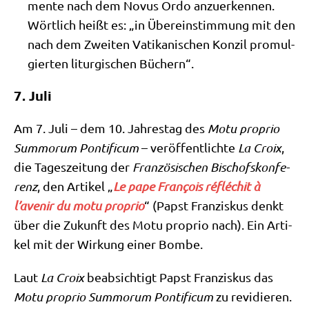
men­te nach dem Novus Ordo anzu­er­ken­nen.
Wört­lich heißt es: „in Über­ein­stim­mung mit den
nach dem Zwei­ten Vati­ka­ni­schen Kon­zil pro­mul­
gier­ten lit­ur­gi­schen Büchern“.
7. Juli
Am 7. Juli – dem 10. Jah­res­tag des
Motu pro­prio
Sum­morum Pon­ti­fi­cum
– ver­öf­fent­lich­te
La Croix
,
die Tages­zei­tung der
Fran­zö­si­schen Bischofs­kon­fe­
renz
, den Arti­kel „
Le pape Fran­çois réflé­chit à
l’avenir du motu pro­prio
“ (Papst Fran­zis­kus denkt
über die Zukunft des Motu pro­prio nach). Ein Arti­
kel mit der Wir­kung einer Bombe.
Laut
La Croix
beab­sich­tigt Papst Fran­zis­kus das
Motu pro­prio Sum­morum Pon­ti­fi­cum
zu revi­die­ren.