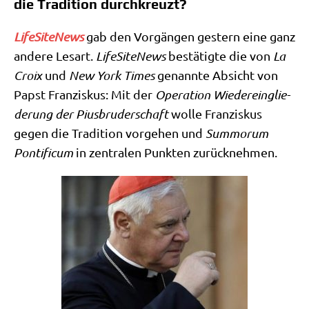
die Tradition durchkreuzt?
Life­Si­teNews
gab den Vor­gän­gen gestern eine ganz
ande­re Les­art.
Life­Si­teNews
bestä­tig­te die von
La
Croix
und
New York Times
genann­te Absicht von
Papst Fran­zis­kus: Mit der
Ope­ra­ti­on Wie­der­ein­glie­
de­rung der Pius­bru­der­schaft
wol­le Fran­zis­kus
gegen die Tra­di­ti­on vor­ge­hen und
Sum­morum
Pon­ti­fi­cum
in zen­tra­len Punk­ten zurücknehmen.