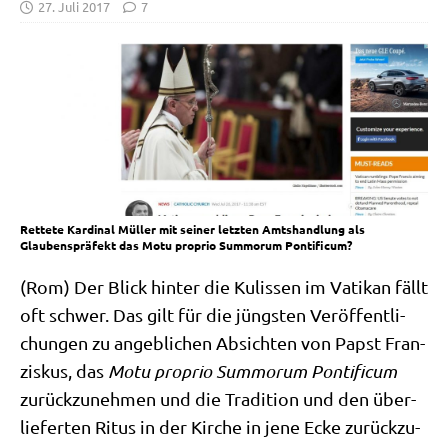
27. Juli 2017
7
Rettete Kardinal Müller mit seiner letzten Amtshandlung als
Glaubenspräfekt das Motu proprio Summorum Pontificum?
(Rom) Der Blick hin­ter die Kulis­sen im Vati­kan fällt
oft schwer. Das gilt für die jüng­sten Ver­öf­fent­li­
chun­gen zu angeb­li­chen Absich­ten von Papst Fran­
zis­kus, das
Motu pro­prio Sum­morum Pon­ti­fi­cum
zurück­zu­neh­men und die Tra­di­ti­on und den über­
lie­fer­ten Ritus in der Kir­che in jene Ecke zurück­zu­