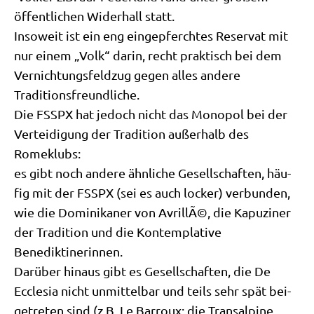
öffent­li­chen Wider­hall statt.
Inso­weit ist ein eng ein­ge­pferch­tes Reser­vat mit
nur einem „Volk“ dar­in, recht prak­tisch bei dem
Ver­nich­tungs­feld­zug gegen alles ande­re
Traditionsfreundliche.
Die FSSPX hat jedoch nicht das Mono­pol bei der
Ver­tei­di­gung der Tra­di­ti­on außer­halb des
Romeklubs:
es gibt noch ande­re ähn­li­che Gesell­schaf­ten, häu­
fig mit der FSSPX (sei es auch locker) ver­bun­den,
wie die Domi­ni­ka­ner von Avril­lÃ©, die Kapu­zi­ner
der Tra­di­ti­on und die Kon­tem­pla­ti­ve
Benediktinerinnen.
Dar­über hin­aus gibt es Gesell­schaf­ten, die De
Eccle­sia nicht unmit­tel­bar und teils sehr spät bei­
getre­ten sind (z.B. Le Bar­roux; die Tran­sal­pi­ne