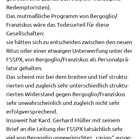
Redemptoristen).
Das mut­maß­li­che Pro­gramm von Bergoglio/​
Franziskus wäre das Todes­ur­teil für die­se
Gesellschaften:
sie hät­ten sich zu ent­schei­den zwi­schen den neu­en
Ritus oder einer etwa­igen Unter­wer­fung unter der
FSSPX, von Bergoglio/​Franziskus als Per­so­nal­prä­
la­tur gehalten.
Das scheint mir bei dem brei­ten und tief struk­tu­
rier­ten und zugleich sehr unter­schied­lich struk­tu­
rier­ten Wider­stand gegen Bergoglio/​Franziskus
sehr unwahr­schein­lich und zugleich nicht sehr
erfolgversprechend.
Inso­weit hat Kard. Ger­hard Mül­ler mit sei­nem
Brief an die Lei­tung der FSSPX tat­säch­lich sehr
viel von Berg­o­glio unge­wünsch­tes „casi­no“ aus­ge­