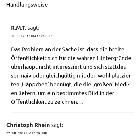
Handlungsweise
R.M.T.
sagt:
30. JULI 2017 UM 17:26 UHR
Das Pro­blem an der Sache ist, dass die brei­te
Öffent­lich­keit sich für die wah­ren Hin­ter­grün­de
über­haupt nicht inter­es­siert und sich statt­des­
sen naiv oder gleich­gül­tig mit den wohl plat­zier­
ten ‚Häpp­chen‘ begnügt, die die ‚gro­ßen‘ Medi­
en lie­fern, um ein bestimm­tes Bild in der
Öffent­lich­keit zu zeichnen.…
Christoph Rhein
sagt:
27. JULI 2017 UM 20:20 UHR