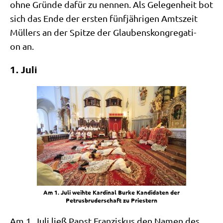
ohne Grün­de dafür zu nen­nen. Als Gele­gen­heit bot
sich das Ende der ersten fünf­jäh­ri­gen Amts­zeit
Mül­lers an der Spit­ze der Glau­bens­kon­gre­ga­ti­
on an.
1. Juli
Am 1. Juli weih­te Kar­di­nal Bur­ke Kan­di­da­ten der
Petrus­bru­der­schaft zu Priestern
Am 1. Juli ließ Papst Fran­zis­kus den Namen des