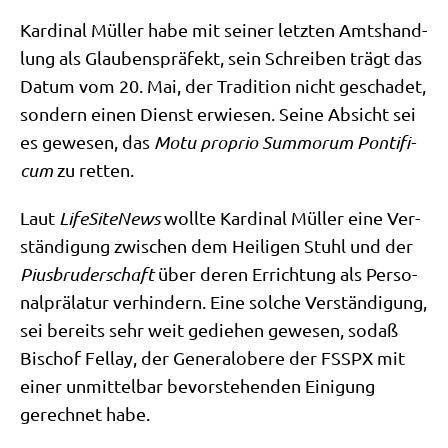
Kar­di­nal Mül­ler habe mit sei­ner letz­ten Amts­hand­
lung als Glau­bens­prä­fekt, sein Schrei­ben trägt das
Datum vom 20. Mai, der Tra­di­ti­on nicht gescha­det,
son­dern einen Dienst erwie­sen. Sei­ne Absicht sei
es gewe­sen, das
Motu pro­prio Sum­morum Pon­ti­fi­
cum
zu retten.
Laut
Life­Si­teNews
woll­te Kar­di­nal Mül­ler eine Ver­
stän­di­gung zwi­schen dem Hei­li­gen Stuhl und der
Pius­bru­der­schaft
über deren Errich­tung als Per­so­
nal­prä­la­tur ver­hin­dern. Eine sol­che Ver­stän­di­gung,
sei bereits sehr weit gedie­hen gewe­sen, sodaß
Bischof Fel­lay, der Gene­ral­obe­re der FSSPX mit
einer unmit­tel­bar bevor­ste­hen­den Eini­gung
gerech­net habe.