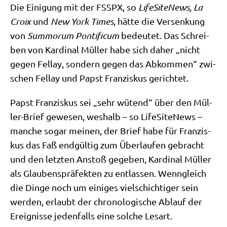
Die Eini­gung mit der FSSPX, so
Life­Si­teNews, La
Croix
und
New York Times
, hät­te die Ver­sen­kung
von
Sum­morum Pon­ti­fi­cum
bedeu­tet. Das Schrei­
ben von Kar­di­nal Mül­ler habe sich daher „nicht
gegen Fel­lay, son­dern gegen das Abkom­men“ zwi­
schen Fel­lay und Papst Fran­zis­kus gerichtet.
Papst Fran­zis­kus sei „sehr wütend“ über den Mül­
ler-Brief gewe­sen, wes­halb – so Life­Si­teNews –
man­che sogar mei­nen, der Brief habe für Fran­zis­
kus das Faß end­gül­tig zum Über­lau­fen gebracht
und den letz­ten Anstoß gege­ben, Kar­di­nal Mül­ler
als Glau­bens­prä­fek­ten zu ent­las­sen. Wenn­gleich
die Din­ge noch um eini­ges viel­schich­ti­ger sein
wer­den, erlaubt der chro­no­lo­gi­sche Ablauf der
Ereig­nis­se jeden­falls eine sol­che Lesart.