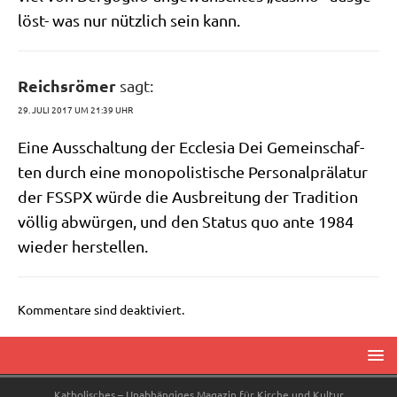
löst- was nur nütz­lich sein kann.
Reichsrömer
sagt:
29. JULI 2017 UM 21:39 UHR
Eine Aus­schal­tung der Eccle­sia Dei Gemein­schaf­
ten durch eine mono­po­li­sti­sche Per­so­nal­prä­la­tur
der FSSPX wür­de die Aus­brei­tung der Tra­di­ti­on
völ­lig abwür­gen, und den Sta­tus quo ante 1984
wie­der herstellen.
Kommentare sind deaktiviert.
Katholisches – Unabhängiges Magazin für Kirche und Kultur