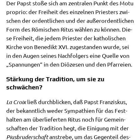
Der Papst sto­ße sich am zen­tra­len Punkt des Motu
pro­prio: der Frei­heit des ein­zel­nen Prie­sters zwi­
schen der ordent­li­chen und der außer­or­dent­li­chen
Form des Römi­schen Ritus wäh­len zu kön­nen. Die­
se Frei­heit, die jedem Prie­ster der katho­li­schen
Kir­che von Bene­dikt XVI. zuge­stan­den wur­de, sei
in den Augen sei­nes Nach­fol­gers eine Quel­le von
„Span­nun­gen“ in den Diö­ze­sen und den Pfarreien.
Stärkung der Tradition, um sie zu
schwächen?
La Croix
ließ durch­blicken, daß Papst Fran­zis­kus,
der bekannt­lich weder Sym­pa­thien für das Fest­
hal­ten am über­lie­fer­ten Ritus noch für Gemein­
schaf­ten der Tra­di­ti­on hegt, die Eini­gung mit der
Pius­bru­der­schaft
anstre­be, um das Gegen­teil des­