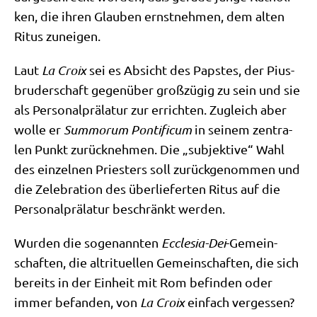
ken, die ihren Glau­ben ernst­neh­men, dem alten
Ritus zuneigen.
Laut
La Croix
sei es Absicht des Pap­stes, der Pius­
bru­der­schaft gegen­über groß­zü­gig zu sein und sie
als Per­so­nal­prä­la­tur zur errich­ten. Zugleich aber
wol­le er
Sum­morum Pon­ti­fi­cum
in sei­nem zen­tra­
len Punkt zurück­neh­men. Die „sub­jek­ti­ve“ Wahl
des ein­zel­nen Prie­sters soll zurück­ge­nom­men und
die Zele­bra­ti­on des über­lie­fer­ten Ritus auf die
Per­so­nal­prä­la­tur beschränkt werden.
Wur­den die soge­nann­ten
Eccle­sia-Dei
-Gemein­
schaf­ten, die alt­ri­tu­el­len Gemein­schaf­ten, die sich
bereits in der Ein­heit mit Rom befin­den oder
immer befan­den, von
La Croix
ein­fach vergessen?