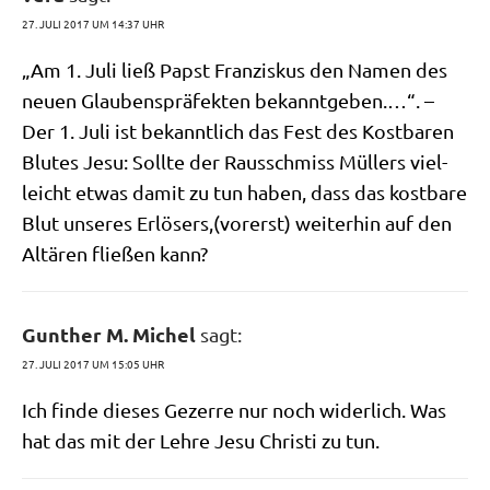
27. JULI 2017 UM 14:37 UHR
„Am 1. Juli ließ Papst Fran­zis­kus den Namen des
neu­en Glau­bens­prä­fek­ten bekannt­ge­ben.…“. –
Der 1. Juli ist bekannt­lich das Fest des Kost­ba­ren
Blu­tes Jesu: Soll­te der Raus­schmiss Mül­lers viel­
leicht etwas damit zu tun haben, dass das kost­ba­re
Blut unse­res Erlösers,(vorerst) wei­ter­hin auf den
Altä­ren flie­ßen kann?
Gunther M. Michel
sagt:
27. JULI 2017 UM 15:05 UHR
Ich fin­de die­ses Gezer­re nur noch wider­lich. Was
hat das mit der Leh­re Jesu Chri­sti zu tun.