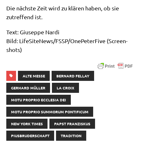
Die näch­ste Zeit wird zu klä­ren haben, ob sie
zutref­fend ist.
Text: Giu­sep­pe Nardi
Bild: LifeSiteNews/​FSSP/​OnePeterFive (Screen­
shots)
ALTE MESSE
BERNARD FELLAY
GERHARD MÜLLER
LA CROIX
MOTU PROPRIO ECCLESIA DEI
MOTU PROPRIO SUMMORUM PONTIFICUM
NEW YORK TIMES
PAPST FRANZISKUS
PIUSBRUDERSCHAFT
TRADITION