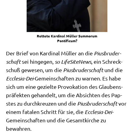
Ret­te­te Kar­di­nal Mül­ler Sum­morum
Pontificum?
Der Brief von Kar­di­nal Mül­ler an die
Pius­bru­der­
schaft
sei hin­ge­gen,
so Life­Si­teNews
, ein Schreck­
schuß gewe­sen, um die
Pius­bru­der­schaft
und die
Eccle­sia-Dei
-Gemein­schaf­ten zu war­nen. Es habe
sich um eine geziel­te Pro­vo­ka­ti­on des Glau­bens­
prä­fek­ten gehan­delt, um die Absich­ten des Pap­
stes zu durch­kreu­zen und die
Pius­bru­der­schaft
vor
einem fata­len Schritt für sie, die
Eccle­sia-Dei-
Gemein­schaf­ten und die Gesamt­kir­che zu
bewahren.