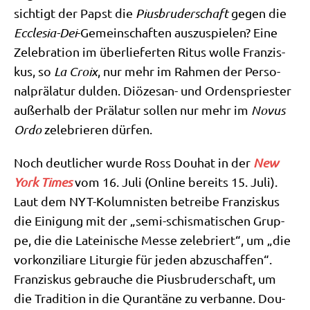
sich­tigt der Papst die
Pius­bru­der­schaft
gegen die
Eccle­sia-Dei
-Gemein­schaf­ten aus­zu­spie­len? Eine
Zele­bra­ti­on im über­lie­fer­ten Ritus wol­le Fran­zis­
kus, so
La Croix
, nur mehr im Rah­men der Per­so­
nal­prä­la­tur dul­den. Diö­ze­san- und Ordens­prie­ster
außer­halb der Prä­la­tur sol­len nur mehr im
Novus
Ordo
zele­brie­ren dürfen.
Noch deut­li­cher wur­de Ross Dou­hat in der
New
York Times
vom 16. Juli (Online bereits 15. Juli).
Laut dem NYT-Kolum­ni­sten betrei­be Fran­zis­kus
die Eini­gung mit der „semi-schis­ma­ti­schen Grup­
pe, die die Latei­ni­sche Mes­se zele­briert“, um „die
vor­kon­zi­lia­re Lit­ur­gie für jeden abzu­schaf­fen“.
Fran­zis­kus gebrau­che die Pius­bru­der­schaft, um
die Tra­di­ti­on in die Quran­tä­ne zu ver­ban­ne. Dou­