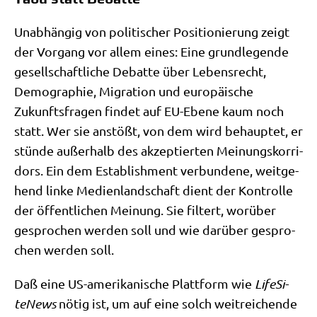
Unab­hän­gig von poli­ti­scher Posi­tio­nie­rung zeigt
der Vor­gang vor allem eines: Eine grund­le­gen­de
gesell­schaft­li­che Debat­te über Lebens­recht,
Demo­gra­phie, Migra­ti­on und euro­päi­sche
Zukunfts­fra­gen fin­det auf EU-Ebe­ne kaum noch
statt. Wer sie anstößt, von dem wird behaup­tet, er
stün­de außer­halb des akzep­tier­ten Mei­nungs­kor­ri­
dors. Ein dem Estab­lish­ment ver­bun­de­ne, weit­ge­
hend lin­ke Medi­en­land­schaft dient der Kon­trol­le
der öffent­li­chen Mei­nung. Sie fil­tert, wor­über
gespro­chen wer­den soll und wie dar­über gespro­
chen wer­den soll.
Daß eine US-ame­ri­ka­ni­sche Platt­form wie
Life­Si­
teNews
nötig ist, um auf eine solch weit­rei­chen­de