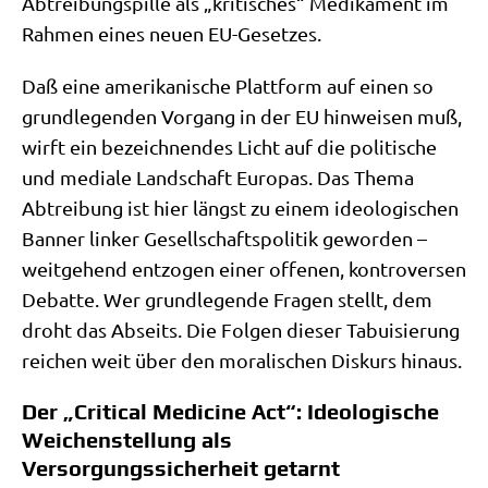
Abtrei­bungs­pil­le als „kri­ti­sches“ Medi­ka­ment im
Rah­men eines neu­en EU-Gesetzes.
Daß eine ame­ri­ka­ni­sche Platt­form auf einen so
grund­le­gen­den Vor­gang in der EU hin­wei­sen muß,
wirft ein bezeich­nen­des Licht auf die poli­ti­sche
und media­le Land­schaft Euro­pas. Das The­ma
Abtrei­bung ist hier längst zu einem ideo­lo­gi­schen
Ban­ner lin­ker Gesell­schafts­po­li­tik gewor­den –
weit­ge­hend ent­zo­gen einer offe­nen, kon­tro­ver­sen
Debat­te. Wer grund­le­gen­de Fra­gen stellt, dem
droht das Abseits. Die Fol­gen die­ser Tabui­sie­rung
rei­chen weit über den mora­li­schen Dis­kurs hinaus.
Der „Critical Medicine Act“: Ideologische
Weichenstellung als
Versorgungssicherheit getarnt