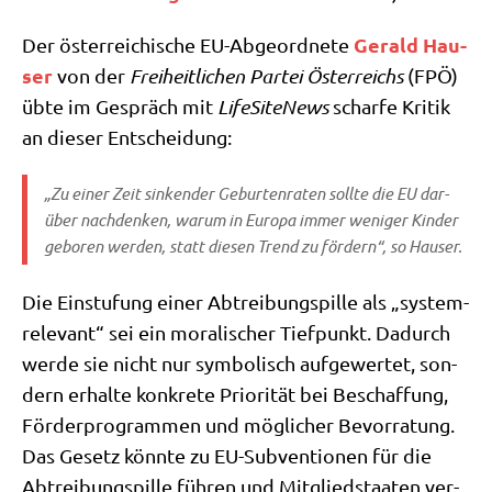
Gerald Hau­
Der öster­rei­chi­sche EU-Abge­ord­ne­te
ser
von der
Frei­heit­li­chen Par­tei Öster­reichs
(FPÖ)
übte im Gespräch mit
Life­Si­teNews
schar­fe Kri­tik
an die­ser Entscheidung:
„Zu einer Zeit sin­ken­der Gebur­ten­ra­ten soll­te die EU dar­
über nach­den­ken, war­um in Euro­pa immer weni­ger Kin­der
gebo­ren wer­den, statt die­sen Trend zu för­dern“, so Hauser.
Die Ein­stu­fung einer Abtrei­bungs­pil­le als „system­
re­le­vant“ sei ein mora­li­scher Tief­punkt. Dadurch
wer­de sie nicht nur sym­bo­lisch auf­ge­wer­tet, son­
dern erhal­te kon­kre­te Prio­ri­tät bei Beschaf­fung,
För­der­pro­gram­men und mög­li­cher Bevor­ra­tung.
Das Gesetz könn­te zu EU-Sub­ven­tio­nen für die
Abtrei­bungs­pil­le füh­ren und Mit­glied­staa­ten ver­