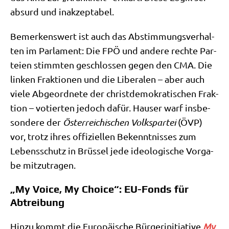
absurd und inakzeptabel.
Bemer­kens­wert ist auch das Abstim­mungs­ver­hal­
ten im Par­la­ment: Die FPÖ und ande­re rech­te Par­
tei­en stimm­ten geschlos­sen gegen den CMA. Die
lin­ken Frak­tio­nen und die Libe­ra­len – aber auch
vie­le Abge­ord­ne­te der christ­de­mo­kra­ti­schen Frak­
ti­on – votier­ten jedoch dafür. Hau­ser warf ins­be­
son­de­re der
Öster­rei­chi­schen Volks­par­tei
(ÖVP)
vor, trotz ihres offi­zi­el­len Bekennt­nis­ses zum
Lebens­schutz in Brüs­sel jede ideo­lo­gi­sche Vor­ga­
be mitzutragen.
„My Voice, My Choice“: EU-Fonds für
Abtreibung
Hin­zu kommt die Euro­päi­sche Bür­ger­initia­ti­ve
My