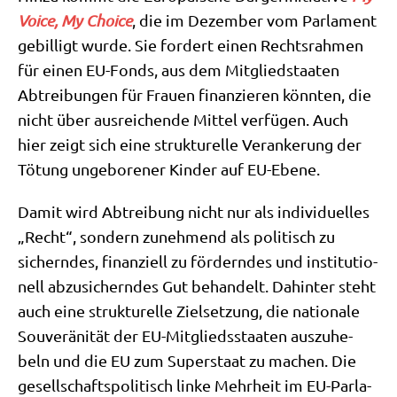
Voice, My Choice
, die im Dezem­ber vom Par­la­ment
gebil­ligt wur­de. Sie for­dert einen Rechts­rah­men
für einen EU-Fonds, aus dem Mit­glied­staa­ten
Abtrei­bun­gen für Frau­en finan­zie­ren könn­ten, die
nicht über aus­rei­chen­de Mit­tel ver­fü­gen. Auch
hier zeigt sich eine struk­tu­rel­le Ver­an­ke­rung der
Tötung unge­bo­re­ner Kin­der auf EU-Ebene.
Damit wird Abtrei­bung nicht nur als indi­vi­du­el­les
„Recht“, son­dern zuneh­mend als poli­tisch zu
sichern­des, finan­zi­ell zu för­dern­des und insti­tu­tio­
nell abzu­si­chern­des Gut behan­delt. Dahin­ter steht
auch eine struk­tu­rel­le Ziel­set­zung, die natio­na­le
Sou­ve­rä­ni­tät der EU-Mit­glieds­staa­ten aus­zu­he­
beln und die EU zum Super­staat zu machen. Die
gesell­schafts­po­li­tisch lin­ke Mehr­heit im EU-Par­la­