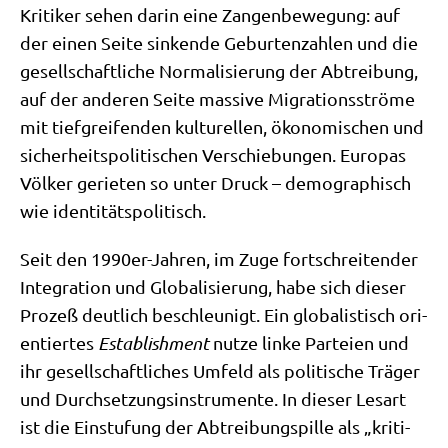
Kri­ti­ker sehen dar­in eine Zan­gen­be­we­gung: auf
der einen Sei­te sin­ken­de Gebur­ten­zah­len und die
gesell­schaft­li­che Nor­ma­li­sie­rung der Abtrei­bung,
auf der ande­ren Sei­te mas­si­ve Migra­ti­ons­strö­me
mit tief­grei­fen­den kul­tu­rel­len, öko­no­mi­schen und
sicher­heits­po­li­ti­schen Ver­schie­bun­gen. Euro­pas
Völ­ker gerie­ten so unter Druck – demo­gra­phisch
wie identitätspolitisch.
Seit den 1990er-Jah­ren, im Zuge fort­schrei­ten­der
Inte­gra­ti­on und Glo­ba­li­sie­rung, habe sich die­ser
Pro­zeß deut­lich beschleu­nigt. Ein glo­ba­li­stisch ori­
en­tier­tes
Estab­lish­ment
nut­ze lin­ke Par­tei­en und
ihr gesell­schaft­li­ches Umfeld als poli­ti­sche Trä­ger
und Durch­set­zungs­in­stru­men­te. In die­ser Les­art
ist die Ein­stu­fung der Abtrei­bungs­pil­le als „kri­ti­