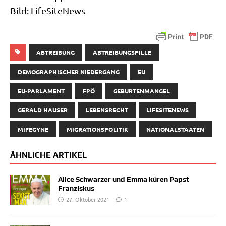
Bild: Life­Si­teNews
ABTREIBUNG
ABTREIBUNGSPILLE
DEMOGRAPHISCHER NIEDERGANG
EU
EU-PARLAMENT
FPÖ
GEBURTENMANGEL
GERALD HAUSER
LEBENSRECHT
LIFESITENEWS
MIFEGYNE
MIGRATIONSPOLITIK
NATIONALSTAATEN
ÄHNLICHE ARTIKEL
Alice Schwarzer und Emma küren Papst
Franziskus
27. Oktober 2021
1