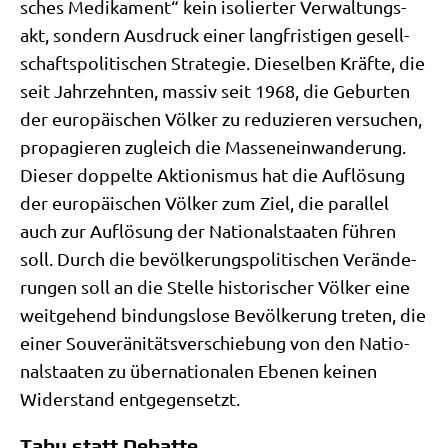
sches Medi­ka­ment“ kein iso­lier­ter Ver­wal­tungs­
akt, son­dern Aus­druck einer lang­fri­sti­gen gesell­
schafts­po­li­ti­schen Stra­te­gie. Die­sel­ben Kräf­te, die
seit Jahr­zehn­ten, mas­siv seit 1968, die Gebur­ten
der euro­päi­schen Völ­ker zu redu­zie­ren ver­su­chen,
pro­pa­gie­ren zugleich die Mas­sen­ein­wan­de­rung.
Die­ser dop­pel­te Aktio­nis­mus hat die Auf­lö­sung
der euro­päi­schen Völ­ker zum Ziel, die par­al­lel
auch zur Auf­lö­sung der Natio­nal­staa­ten füh­ren
soll. Durch die bevöl­ke­rungs­po­li­ti­schen Ver­än­de­
run­gen soll an die Stel­le histo­ri­scher Völ­ker eine
weit­ge­hend bin­dungs­lo­se Bevöl­ke­rung tre­ten, die
einer Sou­ve­rä­ni­täts­ver­schie­bung von den Natio­
nal­staa­ten zu über­na­tio­na­len Ebe­nen kei­nen
Wider­stand entgegensetzt.
Tabu statt Debatte