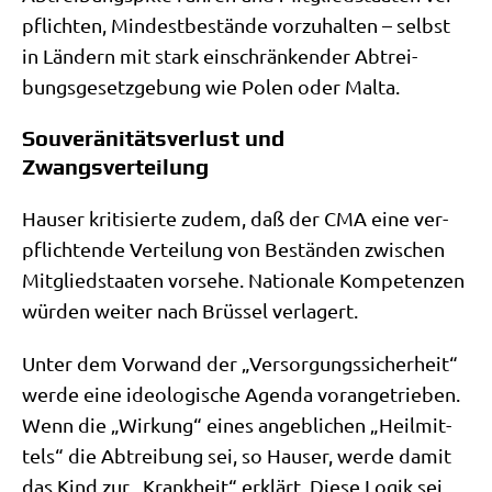
pflich­ten, Min­dest­be­stän­de vor­zu­hal­ten – selbst
in Län­dern mit stark ein­schrän­ken­der Abtrei­
bungs­ge­setz­ge­bung wie Polen oder Malta.
Souveränitätsverlust und
Zwangsverteilung
Hau­ser kri­ti­sier­te zudem, daß der CMA eine ver­
pflich­ten­de Ver­tei­lung von Bestän­den zwi­schen
Mit­glied­staa­ten vor­se­he. Natio­na­le Kom­pe­ten­zen
wür­den wei­ter nach Brüs­sel verlagert.
Unter dem Vor­wand der „Ver­sor­gungs­si­cher­heit“
wer­de eine ideo­lo­gi­sche Agen­da vor­an­ge­trie­ben.
Wenn die „Wir­kung“ eines angeb­li­chen „Heil­mit­
tels“ die Abtrei­bung sei, so Hau­ser, wer­de damit
das Kind zur „Krank­heit“ erklärt. Die­se Logik sei