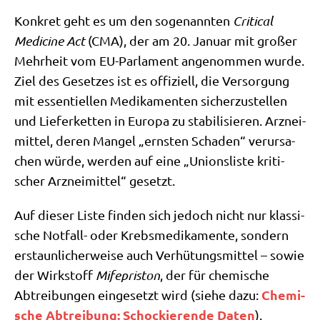
Kon­kret geht es um den soge­nann­ten
Cri­ti­cal
Medi­ci­ne Act
(CMA), der am 20. Janu­ar mit gro­ßer
Mehr­heit vom EU-Par­la­ment ange­nom­men wur­de.
Ziel des Geset­zes ist es offi­zi­ell, die Ver­sor­gung
mit essen­ti­el­len Medi­ka­men­ten sicher­zu­stel­len
und Lie­fer­ket­ten in Euro­pa zu sta­bi­li­sie­ren. Arz­nei­
mit­tel, deren Man­gel „ern­sten Scha­den“ ver­ur­sa­
chen wür­de, wer­den auf eine „Uni­ons­li­ste kri­ti­
scher Arz­nei­mit­tel“ gesetzt.
Auf die­ser Liste fin­den sich jedoch nicht nur klas­si­
sche Not­fall- oder Krebs­me­di­ka­men­te, son­dern
erstaun­li­cher­wei­se auch Ver­hü­tungs­mit­tel – sowie
der Wirk­stoff
Mife­pri­ston
, der für che­mi­sche
Che­mi­
Abtrei­bun­gen ein­ge­setzt wird (sie­he dazu:
sche Abtrei­bung: Schockie­ren­de Daten
).