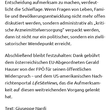
Ent­schei­dung auf­merk­sam zu machen, ver­deut­
licht die Schief­la­ge. Wenn Fra­gen von Leben, Fami­
lie und Bevöl­ke­rungs­ent­wick­lung nicht mehr offen
dis­ku­tiert wer­den, son­dern admi­ni­stra­tiv als „kri­ti­
sche Arz­nei­mit­tel­ver­sor­gung“ ver­packt wer­den,
dann ist nicht nur ein poli­ti­scher, son­dern ein zivi­li­
sa­to­ri­scher Wen­de­punkt erreicht.
Abschlie­ßend bleibt fest­zu­hal­ten: Dank gebührt
dem öster­rei­chi­schen EU-Abge­ord­ne­ten Gerald
Hau­ser von der FPÖ für sei­nen öffent­li­chen
Wider­spruch – und dem US-ame­ri­ka­ni­schen Nach­
rich­ten­por­tal
Life­Si­teNews
, das die Auf­merk­sam­
keit auf die­sen weit­rei­chen­den Vor­gang gelenkt
hat.
Text: Giu­sep­pe Nar­di