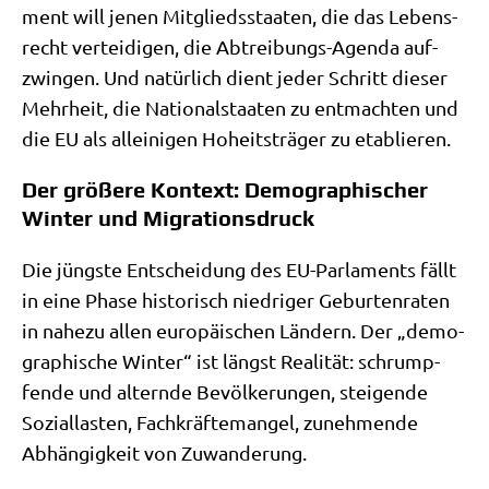
ment will jenen Mit­glieds­staa­ten, die das Lebens­
recht ver­tei­di­gen, die Abtrei­bungs-Agen­da auf­
zwin­gen. Und natür­lich dient jeder Schritt die­ser
Mehr­heit, die Natio­nal­staa­ten zu ent­mach­ten und
die EU als allei­ni­gen Hoheits­trä­ger zu etablieren.
Der größere Kontext: Demographischer
Winter und Migrationsdruck
Die jüng­ste Ent­schei­dung des EU-Par­la­ments fällt
in eine Pha­se histo­risch nied­ri­ger Gebur­ten­ra­ten
in nahe­zu allen euro­päi­schen Län­dern. Der „demo­
gra­phi­sche Win­ter“ ist längst Rea­li­tät: schrump­
fen­de und altern­de Bevöl­ke­run­gen, stei­gen­de
Sozi­al­la­sten, Fach­kräf­te­man­gel, zuneh­men­de
Abhän­gig­keit von Zuwanderung.