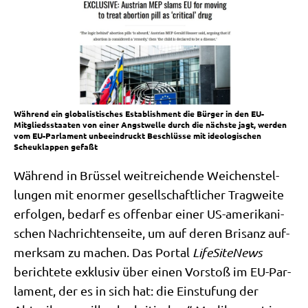
Während ein globalistisches Establishment die Bürger in den EU-
Mitgliedsstaaten von einer Angstwelle durch die nächste jagt, werden
vom EU-Parlament unbeeindruckt Beschlüsse mit ideologischen
Scheuklappen gefaßt
Wäh­rend in Brüs­sel weit­rei­chen­de Wei­chen­stel­
lun­gen mit enor­mer gesell­schaft­li­cher Trag­wei­te
erfol­gen, bedarf es offen­bar einer US-ame­ri­ka­ni­
schen Nach­rich­ten­sei­te, um auf deren Bri­sanz auf­
merk­sam zu machen. Das Por­tal
Life­Si­teNews
berich­te­te exklu­siv über einen Vor­stoß im EU-Par­
la­ment, der es in sich hat: die Ein­stu­fung der