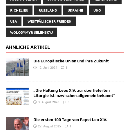
RICHELIEU
RUSSLAND
UKRAINE
UNO
USA
WESTFÄLISCHER FRIEDEN
WOLODYMYR SELENSKYJ
ÄHNLICHE ARTIKEL
Die Europäische Union und ihre Zukunft
12. Juni 2024
1
„Die Haltung Leos XIV. zur überlieferten
Liturgie ist inzwischen allgemein bekannt“
3. August 2026
3
Die ersten 100 Tage von Papst Leo XIV.
27. August 2025
1