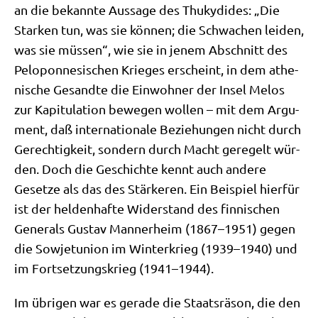
an die bekann­te Aus­sa­ge des Thuky­di­des: „Die
Star­ken tun, was sie kön­nen; die Schwa­chen lei­den,
was sie müs­sen“, wie sie in jenem Abschnitt des
Pelo­pon­ne­si­schen Krie­ges erscheint, in dem athe­
ni­sche Gesand­te die Ein­woh­ner der Insel Melos
zur Kapi­tu­la­ti­on bewe­gen wol­len – mit dem Argu­
ment, daß inter­na­tio­na­le Bezie­hun­gen nicht durch
Gerech­tig­keit, son­dern durch Macht gere­gelt wür­
den. Doch die Geschich­te kennt auch ande­re
Geset­ze als das des Stär­ke­ren. Ein Bei­spiel hier­für
ist der hel­den­haf­te Wider­stand des fin­ni­schen
Gene­rals Gustav Man­ner­heim (1867–1951) gegen
die Sowjet­uni­on im Win­ter­krieg (1939–1940) und
im Fort­set­zungs­krieg (1941–1944).
Im übri­gen war es gera­de die Staats­rä­son, die den