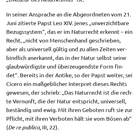
In sei­ner Anspra­che an die Abge­ord­ne­ten vom 21.
Juni zitier­te Papst Leo XIV. jenes „unver­zicht­ba­re
Bezugs­sy­stem“, das er im Natur­recht erkennt – ein
Recht, „nicht von Men­schen­hand geschrie­ben,
aber als uni­ver­sell gül­tig und zu allen Zei­ten ver­
bind­lich aner­kannt, das in der Natur selbst sei­ne
glaub­wür­dig­ste und über­zeu­gend­ste Form fin­
det“. Bereits in der Anti­ke, so der Papst wei­ter, sei
Cice­ro ein maß­geb­li­cher Inter­pret die­ses Rechts
gewe­sen, der schrieb: „Das Natur­recht ist die rech­
te Ver­nunft, die der Natur ent­spricht, uni­ver­sell,
bestän­dig und ewig. Mit ihren Gebo­ten ruft sie zur
Pflicht, mit ihren Ver­bo­ten hält sie vom Bösen ab“
(
De re publi­ca
, III, 22).