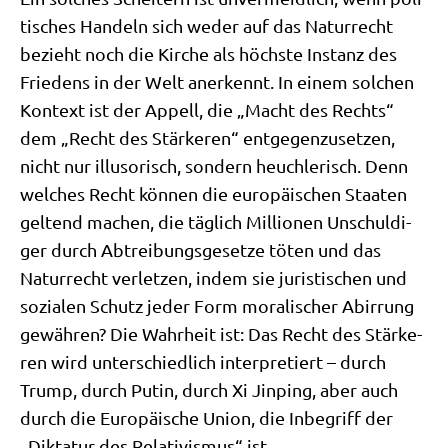
ti­sches Han­deln sich weder auf das Natur­recht
bezieht noch die Kir­che als höch­ste Instanz des
Frie­dens in der Welt aner­kennt. In einem sol­chen
Kon­text ist der Appell, die „Macht des Rechts“
dem „Recht des Stär­ke­ren“ ent­ge­gen­zu­set­zen,
nicht nur illu­so­risch, son­dern heuch­le­risch. Denn
wel­ches Recht kön­nen die euro­päi­schen Staa­ten
gel­tend machen, die täg­lich Mil­lio­nen Unschul­di­
ger durch Abtrei­bungs­ge­set­ze töten und das
Natur­recht ver­let­zen, indem sie juri­sti­schen und
sozia­len Schutz jeder Form mora­li­scher Abir­rung
gewäh­ren? Die Wahr­heit ist: Das Recht des Stär­ke­
ren wird unter­schied­lich inter­pre­tiert – durch
Trump, durch Putin, durch Xi Jin­ping, aber auch
durch die Euro­päi­sche Uni­on, die Inbe­griff der
„Dik­ta­tur des Rela­ti­vis­mus“ ist.