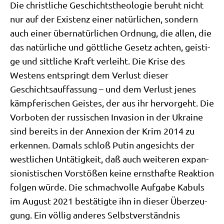
Die christ­li­che Geschichts­theo­lo­gie beruht nicht
nur auf der Exi­stenz einer natür­li­chen, son­dern
auch einer über­na­tür­li­chen Ord­nung, die allen, die
das natür­li­che und gött­li­che Gesetz ach­ten, gei­sti­
ge und sitt­li­che Kraft ver­leiht. Die Kri­se des
Westens ent­springt dem Ver­lust die­ser
Geschichts­auf­fas­sung – und dem Ver­lust jenes
kämp­fe­ri­schen Gei­stes, der aus ihr her­vor­geht. Die
Vor­bo­ten der rus­si­schen Inva­si­on in der Ukrai­ne
sind bereits in der Anne­xi­on der Krim 2014 zu
erken­nen. Damals schloß Putin ange­sichts der
west­li­chen Untä­tig­keit, daß auch wei­te­ren expan­
sio­ni­sti­schen Vor­stö­ßen kei­ne ernst­haf­te Reak­ti­on
fol­gen wür­de. Die schmach­vol­le Auf­ga­be Kabuls
im August 2021 bestä­tig­te ihn in die­ser Über­zeu­
gung. Ein völ­lig ande­res Selbst­ver­ständ­nis