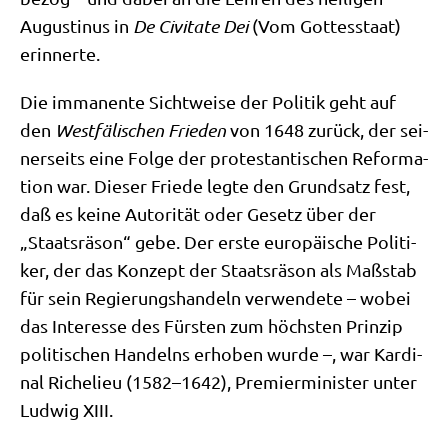
Augu­sti­nus in
De Civi­ta­te Dei
(Vom Got­tes­staat)
erinnerte.
Die imma­nen­te Sicht­wei­se der Poli­tik geht auf
den
West­fä­li­schen Frie­den
von 1648 zurück, der sei­
ner­seits eine Fol­ge der pro­te­stan­ti­schen Refor­ma­
ti­on war. Die­ser Frie­de leg­te den Grund­satz fest,
daß es kei­ne Auto­ri­tät oder Gesetz über der
„Staats­rä­son“ gebe. Der erste euro­päi­sche Poli­ti­
ker, der das Kon­zept der Staats­rä­son als Maß­stab
für sein Regie­rungs­han­deln ver­wen­de­te – wobei
das Inter­es­se des Für­sten zum höch­sten Prin­zip
poli­ti­schen Han­delns erho­ben wur­de –, war Kar­di­
nal Riche­lieu (1582–1642), Pre­mier­mi­ni­ster unter
Lud­wig XIII.