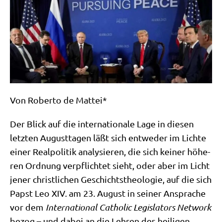
Von Rober­to de Mattei*
Der Blick auf die inter­na­tio­na­le Lage in die­sen
letz­ten August­ta­gen läßt sich ent­we­der im Lich­te
einer Real­po­li­tik ana­ly­sie­ren, die sich kei­ner höhe­
ren Ord­nung ver­pflich­tet sieht, oder aber im Licht
jener christ­li­chen Geschichts­theo­lo­gie, auf die sich
Papst Leo XIV. am 23. August in sei­ner Anspra­che
vor dem
Inter­na­tio­nal Catho­lic Legis­la­tors Net­work
bezog – und dabei an die Leh­ren des hei­li­gen