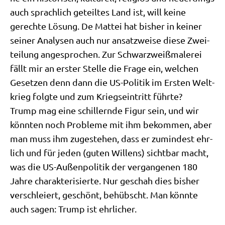
auch sprach­lich geteil­tes Land ist, will kei­ne
gerech­te Lösung. De Mat­tei hat bis­her in kei­ner
sei­ner Ana­ly­sen auch nur ansatz­wei­se die­se Zwei­
tei­lung ange­spro­chen. Zur Schwarz­weiß­ma­le­rei
fällt mir an erster Stel­le die Fra­ge ein, wel­chen
Geset­zen denn dann die US-Poli­tik im Ersten Welt­
krieg folg­te und zum Kriegs­ein­tritt führte?
Trump mag eine schil­lern­de Figur sein, und wir
könn­ten noch Pro­ble­me mit ihm bekom­men, aber
man muss ihm zuge­ste­hen, dass er zumin­dest ehr­
lich und für jeden (guten Wil­lens) sicht­bar macht,
was die US-Außen­po­li­tik der ver­gan­ge­nen 180
Jah­re cha­rak­te­ri­sier­te. Nur geschah dies bis­her
ver­schlei­ert, geschönt, behübscht. Man könn­te
auch sagen: Trump ist ehrlicher.