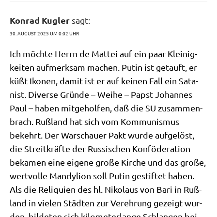
Konrad Kugler
sagt:
30. AUGUST 2025 UM 0:02 UHR
Ich möch­te Herrn de Mat­tei auf ein paar Klei­nig­
kei­ten auf­merk­sam machen. Putin ist getauft, er
küßt Iko­nen, damit ist er auf kei­nen Fall ein Sata­
nist. Diver­se Grün­de – Wei­he – Papst Johan­nes
Paul – haben mit­ge­hol­fen, daß die SU zusam­men­
brach. Ruß­land hat sich vom Kom­mu­nis­mus
bekehrt. Der War­schau­er Pakt wur­de auf­ge­löst,
die Streit­kräf­te der Rus­si­schen Kon­fö­de­ra­ti­on
beka­men eine eige­ne gro­ße Kir­che und das gro­ße,
wert­vol­le Man­dy­lion soll Putin gestif­tet haben.
Als die Reli­qui­en des hl. Niko­laus von Bari in Ruß­
land in vie­len Städ­ten zur Ver­eh­rung gezeigt wur­
den, bil­de­ten sich kilo­me­ter­lan­ge Schlan­gen bei