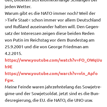
jeden Wetter.
War­um gibt es die NATO immer noch? Weil der
>Tie­fe Staat< schon immer vor allem Deutsch­land
und Ruß­land aus­ein­an­der hal­ten will. Den Gegen­
satz der Inter­es­sen zei­gen die­se bei­den Reden
von Putin im Reichs­tag vor dem Bun­des­tag am
25.9.2001 und die von Geor­ge Fried­man am
4.2.2015.
https://​www​.you​tube​.com/​w​a​t​c​h​?​v​=​F​O​_​O​W​q​U​u​
h9E
https://​www​.you​tube​.com/​w​a​r​c​h​?​v​=​v​l​n​_​A​p​f​o​
Fgw
.
Mei­ne Fein­de waren jahr­zehn­te­lang das Sowjet­re­
gime und der Sowjet­sol­dat. jetzt sind es die Bun­
des­re­gie­rung, die EU. die NATO, die UNO usw.