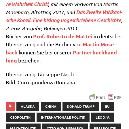
re Wahr­heit Chri­sti
, mit einem Vor­wort von Mar­tin
Mose­bach, Alt­öt­ting 2017, und
Das Zwei­te Vati­ka­ni­
sche Kon­zil. Eine bis­lang unge­schrie­be­ne Geschich­te
,
2. erw. Aus­ga­be, Bobin­gen 2011.
Prof. Rober­to de Mat­tei
Bücher von
in deut­scher
Mar­tin Mose­
Über­set­zung und die Bücher von
bach
Part­ner­buch­hand­
kön­nen Sie bei unse­rer
lung
beziehen.
Über­set­zung: Giu­sep­pe Nar­di
Bild: Cor­ri­spon­den­za Romana
ALASKA
CHINA
DONALD TRUMP
EU
GEOPOLITIK
INTERNATIONALE POLITIK
LEO XIV.
MACHTPOLITIK
OTTO VON BISMARCK
REALPOLITIK