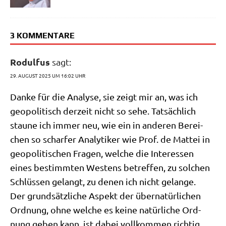
3 KOMMENTARE
Rodulfus
sagt:
29. AUGUST 2025 UM 16:02 UHR
Dan­ke für die Ana­ly­se, sie zeigt mir an, was ich
geo­po­li­tisch der­zeit nicht so sehe. Tat­säch­lich
stau­ne ich immer neu, wie ein in ande­ren Berei­
chen so schar­fer Ana­ly­ti­ker wie Prof. de Mat­tei in
geo­po­li­ti­schen Fra­gen, wel­che die Inter­es­sen
eines bestimm­ten Westens betref­fen, zu sol­chen
Schlüs­sen gelangt, zu denen ich nicht gelange.
Der grund­sätz­li­che Aspekt der über­na­tür­li­chen
Ord­nung, ohne wel­che es kei­ne natür­li­che Ord­
nung geben kann, ist dabei voll­kom­men rich­tig.