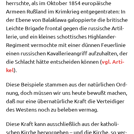
herrsch­te, als im Okto­ber 1854 euro­päi­sche
Armeen Ruß­land im Krim­krieg ent­ge­gen­tra­ten: In
der Ebe­ne von Bal­a­k­la­wa galop­pier­te die bri­ti­sche
Leich­te Bri­ga­de fron­tal gegen die rus­si­sche Artil­
le­rie, und ein klei­nes schot­ti­sches High­lan­der-
Regi­ment ver­moch­te mit einer dün­nen Feu­er­li­nie
einen rus­si­schen Kaval­le­rie­an­griff auf­zu­hal­ten, der
vgl. Arti­
die Schlacht hät­te ent­schei­den kön­nen (
kel
).
Die­se Bei­spie­le stam­men aus der natür­li­chen Ord­
nung, doch müs­sen wir uns heu­te bewußt machen,
daß nur eine über­na­tür­li­che Kraft die Ver­tei­di­ger
des Westens noch zu bele­ben vermag.
Die­se Kraft kann aus­schließ­lich aus der katho­li­
schen Kir­che her­vor­ge­hen – und die Kir­che, so ver­