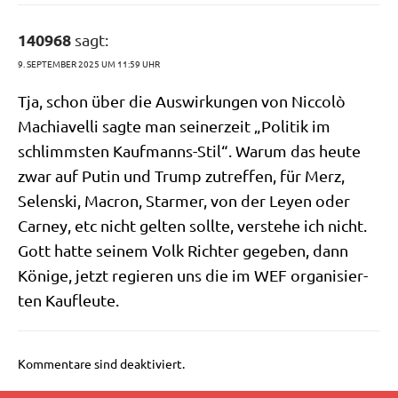
140968
sagt:
9. SEPTEMBER 2025 UM 11:59 UHR
Tja, schon über die Aus­wir­kun­gen von Nic­colò
Machia­vel­li sag­te man sei­ner­zeit „Poli­tik im
schlimm­sten Kauf­manns-Stil“. War­um das heu­te
zwar auf Putin und Trump zutref­fen, für Merz,
Selen­ski, Macron, Star­mer, von der Ley­en oder
Car­ney, etc nicht gel­ten soll­te, ver­ste­he ich nicht.
Gott hat­te sei­nem Volk Rich­ter gege­ben, dann
Köni­ge, jetzt regie­ren uns die im WEF orga­ni­sier­
ten Kaufleute.
Kommentare sind deaktiviert.