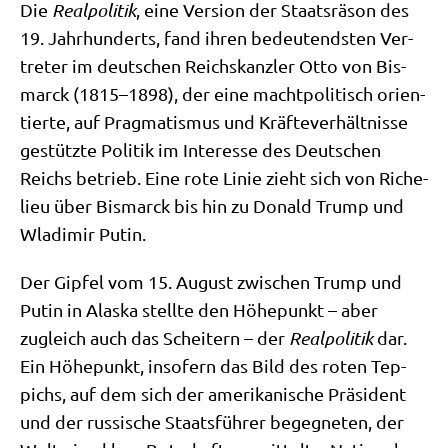
Die
Real­po­li­tik
, eine Ver­si­on der Staats­rä­son des
19. Jahr­hun­derts, fand ihren bedeu­tend­sten Ver­
tre­ter im deut­schen Reichs­kanz­ler Otto von Bis­
marck (1815–1898), der eine macht­po­li­tisch ori­en­
tier­te, auf Prag­ma­tis­mus und Kräf­te­ver­hält­nis­se
gestütz­te Poli­tik im Inter­es­se des Deut­schen
Reichs betrieb. Eine rote Linie zieht sich von Riche­
lieu über Bis­marck bis hin zu Donald Trump und
Wla­di­mir Putin.
Der Gip­fel vom 15. August zwi­schen Trump und
Putin in Alas­ka stell­te den Höhe­punkt – aber
zugleich auch das Schei­tern – der
Real­po­li­tik
dar.
Ein Höhe­punkt, inso­fern das Bild des roten Tep­
pichs, auf dem sich der ame­ri­ka­ni­sche Prä­si­dent
und der rus­si­sche Staats­füh­rer begeg­ne­ten, der