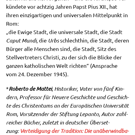
kün­de­te vor acht­zig Jah­ren Papst Pius XII., hat
ihren ein­zig­ar­ti­gen und uni­ver­sa­len Mit­tel­punkt in
Rom:
„die Ewi­ge Stadt, die uni­ver­sa­le Stadt, die Stadt
Caput Mun­di
, die
Urbs
schlecht­hin, die Stadt, deren
Bür­ger alle Men­schen sind, die Stadt, Sitz des
Stell­ver­tre­ters Chri­sti, zu der sich die Blicke der
gan­zen katho­li­schen Welt rich­ten“ (Anspra­che
vom 24. Dezem­ber 1945).
*
Rober­to de Mat­tei
, Histo­ri­ker, Vater von fünf Kin­
dern, Pro­fes­sor für Neue­re Geschich­te und Geschich­
te des Chri­sten­tums an der Euro­päi­schen Uni­ver­si­tät
Rom, Vor­sit­zen­der der Stif­tung Lepan­to, Autor zahl­
rei­cher Bücher, zuletzt in deut­scher Über­set­
zung:
Ver­tei­di­gung der Tra­di­ti­on: Die unüber­wind­ba­