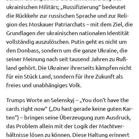
ukrai­ni­schen Mili­tärs; „Rus­si­fi­zie­rung“ bedeu­tet
die Rück­kehr zur rus­si­schen Spra­che und zur Reli­
gi­on des Mos­kau­er Patri­ar­chats – mit dem Ziel, die
Grund­la­gen der ukrai­ni­schen natio­na­len Iden­ti­tät
voll­stän­dig aus­zu­lö­schen. Putin geht es nicht um
den Don­bass, son­dern um die gan­ze Ukrai­ne, die
sei­ner Mei­nung nach seit tau­send Jah­ren zu Ruß­
land gehört. Die Ukrai­ner ihrer­seits kämp­fen nicht
für ein Stück Land, son­dern für ihre Zukunft als
frei­es und unab­hän­gi­ges Volk.
Trumps Wor­te an Selen­skyj – „You don’t have the
cards right now“ („Du hast gera­de kei­ne guten Kar­
ten“) – brin­gen sei­ne Über­zeu­gung zum Aus­druck,
das Pro­blem allein mit der Logik der Macht­ver­
hält­nis­se lösen zu kön­nen. Die­se Hal­tung erin­nert