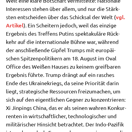
Welt eine kla­re Bot­schaft ver­mit­tel­te: Natio­na­le
Inter­es­sen ste­hen über allem, und nur die Stärk­
vgl.
sten ent­schei­den über das Schick­sal der Welt (
Arti­kel
). Ein Schei­tern jedoch, weil das ein­zi­ge
Ergeb­nis des Tref­fens Putins spek­ta­ku­lä­re Rück­
kehr auf die inter­na­tio­na­le Büh­ne war, wäh­rend
der anschlie­ßen­de Gip­fel Trumps mit euro­päi­
schen Spit­zen­po­li­ti­kern am 18. August im Oval
Office des Wei­ßen Hau­ses zu kei­nem greif­ba­ren
Ergeb­nis führ­te. Trump drängt auf ein rasches
Ende des Ukrai­ne­kriegs, da sei­ne Prio­ri­tät dar­in
liegt, stra­te­gi­sche Res­sour­cen frei­zu­ma­chen, um
sich auf den eigent­li­chen Geg­ner zu kon­zen­trie­ren:
Xi Jin­pings Chi­na, das er als sei­nen wah­ren Kon­kur­
ren­ten in wirt­schaft­li­cher, tech­no­lo­gi­scher und
mili­tä­ri­scher Hin­sicht betrach­tet. Der Indo-Pazi­fik