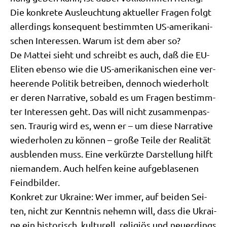
Die kon­kre­te Aus­leuch­tung aktu­el­ler Fra­gen folgt
aller­dings kon­se­quent bestimm­ten US-ame­ri­ka­ni­
schen Inter­es­sen. War­um ist dem aber so?
De Mat­tei sieht und schreibt es auch, daß die EU-
Eli­ten eben­so wie die US-ame­ri­ka­ni­schen eine ver­
hee­ren­de Poli­tik betrei­ben, den­noch wie­der­holt
er deren Nar­ra­ti­ve, sobald es um Fra­gen bestimm­
ter Inter­es­sen geht. Das will nicht zusam­men­pas­
sen. Trau­rig wird es, wenn er – um die­se Nar­ra­ti­ve
wie­der­ho­len zu kön­nen – gro­ße Tei­le der Rea­li­tät
aus­blen­den muss. Eine ver­kürz­te Dar­stel­lung hilft
nie­man­dem. Auch hel­fen kei­ne auf­ge­bla­se­nen
Feindbilder.
Kon­kret zur Ukrai­ne: Wer immer, auf bei­den Sei­
ten, nicht zur Kennt­nis nehemn will, dass die Ukrai­
ne ein histo­risch, kul­tu­rell, reli­gi­ös und neu­er­dings