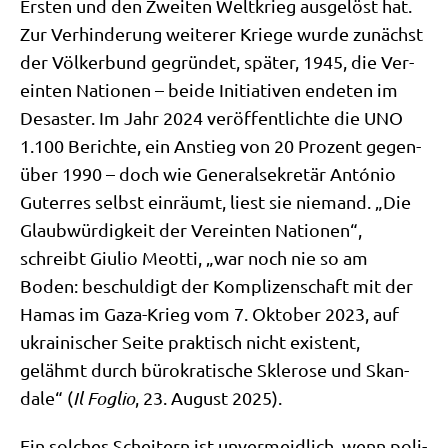
Ersten und den Zwei­ten Welt­krieg aus­ge­löst hat.
Zur Ver­hin­de­rung wei­te­rer Krie­ge wur­de zunächst
der Völ­ker­bund gegrün­det, spä­ter, 1945, die Ver­
ein­ten Natio­nen – bei­de Initia­ti­ven ende­ten im
Desa­ster. Im Jahr 2024 ver­öf­fent­lich­te die UNO
1.100 Berich­te, ein Anstieg von 20 Pro­zent gegen­
über 1990 – doch wie Gene­ral­se­kre­tär Antó­nio
Guter­res selbst ein­räumt, liest sie nie­mand. „Die
Glaub­wür­dig­keit der Ver­ein­ten Natio­nen“,
schreibt Giu­lio Meot­ti, „war noch nie so am
Boden: beschul­digt der Kom­pli­zen­schaft mit der
Hamas im Gaza-Krieg vom 7. Okto­ber 2023, auf
ukrai­ni­scher Sei­te prak­tisch nicht exi­stent,
gelähmt durch büro­kra­ti­sche Skle­ro­se und Skan­
da­le“ (
Il Foglio
, 23. August 2025).
Ein sol­ches Schei­tern ist unver­meid­lich, wenn poli­