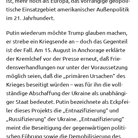
ist, mehr noch als Euro­pa, das vor­ran­gi­ge geo­po­li­
ti­sche Ein­satz­ge­biet ame­ri­ka­ni­scher Außen­po­li­tik
im 21. Jahrhundert.
Putin wie­der­um möch­te Trump glau­ben machen,
er stre­be ein Kriegs­en­de an – doch das Gegen­teil
ist der Fall. Am 15. August in Ancho­ra­ge erklär­te
der Kreml­chef vor der Pres­se erneut, daß Frie­
dens­ver­hand­lun­gen nur unter der Vor­aus­set­zung
mög­lich sei­en, daß die „pri­mä­ren Ursa­chen“ des
Krie­ges besei­tigt wür­den – was für ihn die voll­
stän­di­ge Abschaf­fung der Ukrai­ne als unab­hän­gi­
ger Staat bedeu­tet. Putin bezeich­ne­te als Eck­pfei­
ler die­ses Pro­jekts die „Ent­na­zi­fi­zie­rung“ und
„Rus­si­fi­zie­rung“ der Ukrai­ne. „Ent­na­zi­fi­zie­rung“
meint die Besei­ti­gung der gegen­wär­ti­gen poli­ti­
schen Füh­rung sowie die Demo­bi­li­sie­rung des