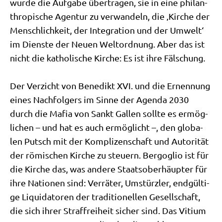
wur­de die Auf­ga­be über­tra­gen, sie in eine phil­an­
thro­pi­sche Agen­tur zu ver­wan­deln, die ‚Kir­che der
Mensch­lich­keit, der Inte­gra­ti­on und der Umwelt‘
im Dien­ste der Neu­en Welt­ord­nung. Aber das ist
nicht die katho­li­sche Kir­che: Es ist ihre Fäl­schung.
Der Ver­zicht von Bene­dikt XVI. und die Ernen­nung
eines Nach­fol­gers im Sin­ne der Agen­da 2030
durch die Mafia von Sankt Gal­len soll­te es ermög­
li­chen – und hat es auch ermög­licht –, den glo­ba­
len Putsch mit der Kom­pli­zen­schaft und Auto­ri­tät
der römi­schen Kir­che zu steu­ern. Berg­o­glio ist für
die Kir­che das, was ande­re Staats­ober­häup­ter für
ihre Natio­nen sind: Ver­rä­ter, Umstürz­ler, end­gül­ti­
ge Liqui­da­to­ren der tra­di­tio­nel­len Gesell­schaft,
die sich ihrer Straf­frei­heit sicher sind. Das Viti­um