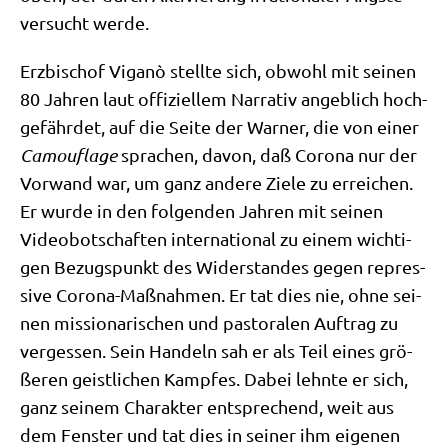
ver­sucht werde.
Erz­bi­schof Viganò stell­te sich, obwohl mit sei­nen
80 Jah­ren laut offi­zi­el­lem Nar­ra­tiv angeb­lich hoch­
ge­fähr­det, auf die Sei­te der War­ner, die von einer
Camou­fla­ge
spra­chen, davon, daß Coro­na nur der
Vor­wand war, um ganz ande­re Zie­le zu errei­chen.
Er wur­de in den fol­gen­den Jah­ren mit sei­nen
Video­bot­schaf­ten inter­na­tio­nal zu einem wich­ti­
gen Bezugs­punkt des Wider­stan­des gegen repres­
si­ve Coro­na-Maß­nah­men. Er tat dies nie, ohne sei­
nen mis­sio­na­ri­schen und pasto­ra­len Auf­trag zu
ver­ges­sen. Sein Han­deln sah er als Teil eines grö­
ße­ren geist­li­chen Kamp­fes. Dabei lehn­te er sich,
ganz sei­nem Cha­rak­ter ent­spre­chend, weit aus
dem Fen­ster und tat dies in sei­ner ihm eige­nen