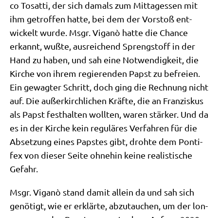
co Tosat­ti, der sich damals zum Mit­tag­essen mit
ihm getrof­fen hat­te, bei dem der Vor­stoß ent­
wickelt wur­de. Msgr. Viganò hat­te die Chan­ce
erkannt, wuß­te, aus­rei­chend Spreng­stoff in der
Hand zu haben, und sah eine Not­wen­dig­keit, die
Kir­che von ihrem regie­ren­den Papst zu befrei­en.
Ein gewag­ter Schritt, doch ging die Rech­nung nicht
auf. Die außer­kirch­li­chen Kräf­te, die an Fran­zis­kus
als Papst fest­hal­ten woll­ten, waren stär­ker. Und da
es in der Kir­che kein regu­lä­res Ver­fah­ren für die
Abset­zung eines Pap­stes gibt, droh­te dem Pon­ti­
fex von die­ser Sei­te ohne­hin kei­ne rea­li­sti­sche
Gefahr.
Msgr. Viganò stand damit allein da und sah sich
genö­tigt, wie er erklär­te, abzu­tau­chen, um der lon­