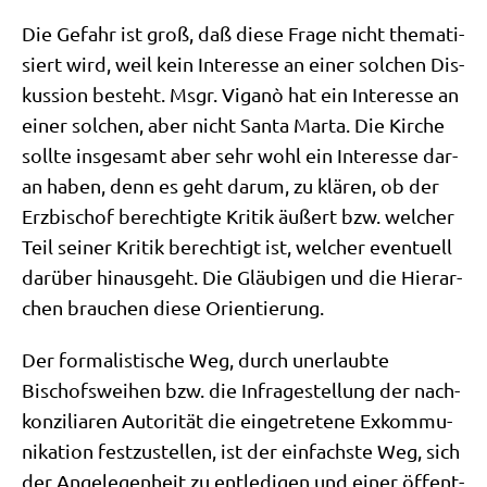
Die Gefahr ist groß, daß die­se Fra­ge nicht the­ma­ti­
siert wird, weil kein Inter­es­se an einer sol­chen Dis­
kus­si­on besteht. Msgr. Viganò hat ein Inter­es­se an
einer sol­chen, aber nicht San­ta Mar­ta. Die Kir­che
soll­te ins­ge­samt aber sehr wohl ein Inter­es­se dar­
an haben, denn es geht dar­um, zu klä­ren, ob der
Erz­bi­schof berech­tig­te Kri­tik äußert bzw. wel­cher
Teil sei­ner Kri­tik berech­tigt ist, wel­cher even­tu­ell
dar­über hin­aus­geht. Die Gläu­bi­gen und die Hier­ar­
chen brau­chen die­se Orientierung.
Der for­ma­li­sti­sche Weg, durch uner­laub­te
Bischofs­wei­hen bzw. die Infra­ge­stel­lung der nach­
kon­zi­lia­ren Auto­ri­tät die ein­ge­tre­te­ne Exkom­mu­
ni­ka­ti­on fest­zu­stel­len, ist der ein­fach­ste Weg, sich
der Ange­le­gen­heit zu ent­le­di­gen und einer öffent­