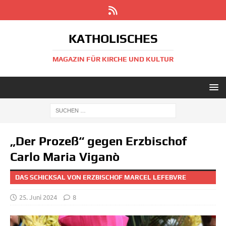
KATHOLISCHES
MAGAZIN FÜR KIRCHE UND KULTUR
„Der Prozeß“ gegen Erzbischof
Carlo Maria Viganò
DAS SCHICKSAL VON ERZBISCHOF MARCEL LEFEBVRE
25. Juni 2024
8