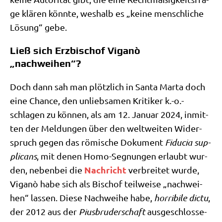
ge klä­ren könn­te, wes­halb es „kei­ne mensch­li­che
Lösung“ gebe.
Ließ sich Erzbischof Viganò
„nachweihen“?
Doch dann sah man plötz­lich in San­ta Mar­ta doch
eine Chan­ce, den unlieb­sa­men Kri­ti­ker k.-o.-
schlagen zu kön­nen, als am 12. Janu­ar 2024, inmit­
ten der Mel­dun­gen über den welt­wei­ten Wider­
spruch gegen das römi­sche Doku­ment
Fidu­cia sup­
pli­cans
, mit denen Homo-Seg­nun­gen erlaubt wur­
Nach­richt
den, neben­bei die
ver­brei­tet wur­de,
Viganò habe sich als Bischof teil­wei­se „nach­wei­
hen“ las­sen. Die­se Nach­wei­he habe,
hor­ri­bi­le dic­tu
,
der 2012 aus der
Pius­bru­der­schaft
aus­ge­schlos­se­