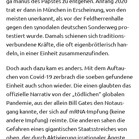
ga manus des Pap­stes zu ent­ge­hen. Anfang 2020
trat er dann in Mün­chen in Erschei­nung, von den
mei­sten uner­kannt, als vor der Feld­her­ren­hal­le
gegen den syn­oda­len deut­schen Son­der­weg pro­
te­stiert wur­de. Damals schie­nen sich tra­di­ti­ons­
ver­bun­de­ne Kräf­te, die oft eigen­bröt­le­risch han­
deln, in einer Ein­heit zusammenzufinden.
Doch auch dazu kam es anders. Mit dem Auf­tau­
chen von Covid-19 zer­brach die soeben gefun­de­ne
Ein­heit auch schon wie­der. Die einen glaub­ten das
offi­zi­el­le Nar­ra­tiv von der „töd­li­chen“ glo­ba­len
Pan­de­mie, aus der allein Bill Gates den Not­aus­
gang kann­te, der sich auf mRNA-Imp­fung (kei­ne
ande­re Imp­fung) reim­te. Die ande­ren sahen die
Gefah­ren eines gigan­ti­schen Staats­strei­ches von
oben, der durch Akti­vie­rung irra­tio­na­ler Äng­ste