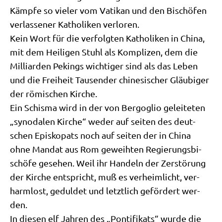
Kämp­fe so vie­ler vom Vati­kan und den Bischö­fen
ver­las­se­ner Katho­li­ken ver­lo­ren.
Kein Wort für die ver­folg­ten Katho­li­ken in Chi­na,
mit dem Hei­li­gen Stuhl als Kom­pli­zen, dem die
Mil­li­ar­den Pekings wich­ti­ger sind als das Leben
und die Frei­heit Tau­sen­der chi­ne­si­scher Gläu­bi­ger
der römi­schen Kir­che.
Ein Schis­ma wird in der von Berg­o­glio gelei­te­ten
„syn­oda­len Kir­che“ weder auf sei­ten des deut­
schen Epi­sko­pats noch auf sei­ten der in Chi­na
ohne Man­dat aus Rom geweih­ten Regie­rungs­bi­
schö­fe gese­hen. Weil ihr Han­deln der Zer­stö­rung
der Kir­che ent­spricht, muß es ver­heim­licht, ver­
harm­lost, gedul­det und letzt­lich geför­dert wer­
den.
In die­sen elf Jah­ren des „Pon­ti­fi­kats“ wur­de die