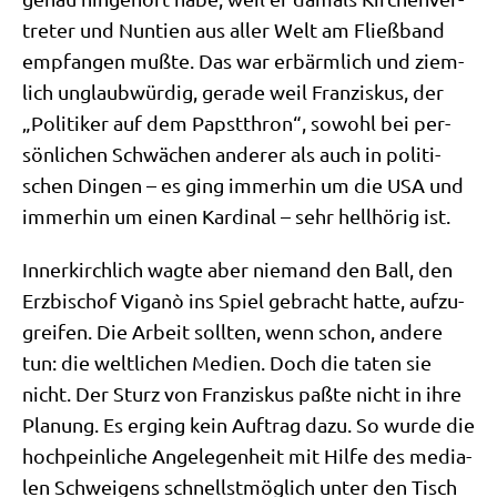
tre­ter und Nun­ti­en aus aller Welt am Fließ­band
emp­fan­gen muß­te. Das war erbärm­lich und ziem­
lich unglaub­wür­dig, gera­de weil Fran­zis­kus, der
„Poli­ti­ker auf dem Papst­thron“, sowohl bei per­
sön­li­chen Schwä­chen ande­rer als auch in poli­ti­
schen Din­gen – es ging immer­hin um die USA und
immer­hin um einen Kar­di­nal – sehr hell­hö­rig ist.
Inner­kirch­lich wag­te aber nie­mand den Ball, den
Erz­bi­schof Viganò ins Spiel gebracht hat­te, auf­zu­
grei­fen. Die Arbeit soll­ten, wenn schon, ande­re
tun: die welt­li­chen Medi­en. Doch die taten sie
nicht. Der Sturz von Fran­zis­kus paß­te nicht in ihre
Pla­nung. Es erging kein Auf­trag dazu. So wur­de die
hoch­pein­li­che Ange­le­gen­heit mit Hil­fe des media­
len Schwei­gens schnellst­mög­lich unter den Tisch