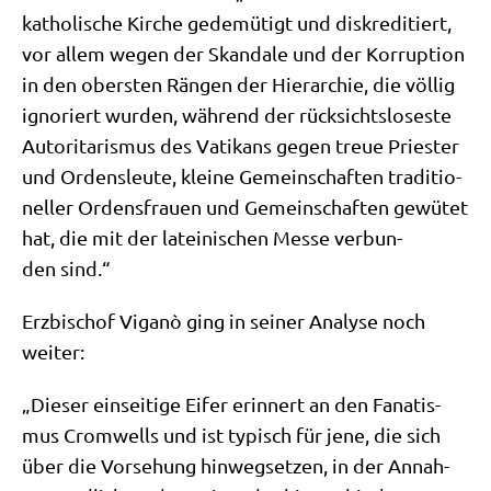
katho­li­sche Kir­che gede­mü­tigt und dis­kre­di­tiert,
vor allem wegen der Skan­da­le und der Kor­rup­ti­on
in den ober­sten Rän­gen der Hier­ar­chie, die völ­lig
igno­riert wur­den, wäh­rend der rück­sichts­lo­se­ste
Auto­ri­ta­ris­mus des Vati­kans gegen treue Prie­ster
und Ordens­leu­te, klei­ne Gemein­schaf­ten tra­di­tio­
nel­ler Ordens­frau­en und Gemein­schaf­ten gewü­tet
hat, die mit der latei­ni­schen Mes­se ver­bun­
den sind.“
Erz­bi­schof Viganò ging in sei­ner Ana­ly­se noch
weiter:
„Die­ser ein­sei­ti­ge Eifer erin­nert an den Fana­tis­
mus Crom­wells und ist typisch für jene, die sich
über die Vor­se­hung hin­weg­set­zen, in der Annah­