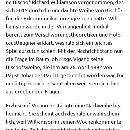
ne Bischof Richard Wil­liam­son vor­ge­nom­men, der
sich 2015 durch die uner­laub­te Wei­he von Bischö­
fen die Exkom­mu­ni­ka­ti­on zuge­zo­gen hat­te. Wil­
liam­son wur­de in der Ver­gan­gen­heit medi­al
bereits zum Ver­schwö­rungs­theo­re­ti­ker und Holo­
caust­leug­ner erklärt, wes­halb sich ein leich­tes
Spiel auf­zu­tun schien. Mit der Nach­richt stand nun
die Fra­ge im Raum, ob Msgr. Viganò sei­ne
Bischofs­wei­he, die ihm am 26. April 1992 von
Papst Johan­nes Paul II. gespen­det wor­den war, für
ungül­tig betrach­te, samt allen wei­te­ren sich dar­
aus erge­ben­den Fragen.
Erz­bi­schof Viganò bestä­tig­te eine Nach­wei­he bis­
her nicht. Sie scheint auch des­halb unwahr­schein­
lich, weil Wil­liam­son in sei­nen Wochen­kom­men­ta­
ren in der Zeit der angeb­li­chen Nach­wei­he nichts