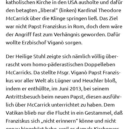
katho­li­schen Kir­che in den USA aus­hol­te und dafür
den betag­ten „libe­ral“ (lin­ken) Kar­di­nal Theo­do­re
McCar­ri­ck über die Klin­ge sprin­gen ließ. Das Ziel
war nicht Papst Fran­zis­kus in Rom, doch dem wäre
der Angriff fast zum Ver­häng­nis gewor­den. Dafür
woll­te Erz­bi­schof Viganò sorgen.
Der Hei­li­ge Stuhl zeig­te sich näm­lich völ­lig über­
rascht vom homo-päd­era­sti­schen Dop­pel­le­ben
McCar­ri­cks. Da stell­te Msgr. Viganò Papst Fran­zis­
kus vor aller Welt als Lüg­ner und Heuch­ler bloß,
indem er ent­hüll­te, im Juni 2013, bei sei­nem
Antritts­be­such beim neu­en Papst, die­sen aus­führ­
lich über McCar­ri­ck unter­rich­tet zu haben. Dem
Vati­kan blieb nur die Flucht in ein Gestam­mel, daß
Fran­zis­kus sich „nicht erin­nern“ kön­ne und nicht
genau hin­ge­hört habe, weil er damals Kir­chen­ver­