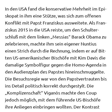
In den USA fand die kon­ser­va­ti­ve Mehr­heit im Epi­
sko­pat in ihm eine Stüt­ze, was sich zum offe­nen
Kon­flikt mit Papst Fran­zis­kus aus­wei­te­te. Als Fran­
zis­kus 2015 in die USA rei­ste, um den Schul­ter­
schluß mit dem lin­ken „Mes­si­as“ Barack Oba­ma zu
zele­brie­ren, mach­te ihm sein eige­ner Nun­ti­us
einen Strich durch die Rech­nung, indem er auf Bit­
ten US-ame­ri­ka­ni­scher Bischö­fe mit Kim Davis die
dama­li­ge Sym­bol­fi­gur gegen die Homo-Agen­da in
den Audi­enz­plan des Pap­stes hin­ein­schmug­gel­te.
Die Besuchs­re­gie war von den Papst­ver­trau­ten bis
ins Detail poli­tisch kor­rekt durch­ge­stylt. Die
„Kom­pli­zen­schaft“ Viganòs mach­te den Coup
jedoch mög­lich, mit dem füh­ren­de US-Bischö­fe
ihre Anlie­gen ein­brin­gen woll­ten. Der Kon­trast