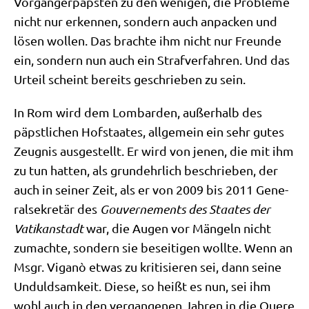
Vor­gän­ger­päp­sten zu den weni­gen, die Pro­ble­me
nicht nur erken­nen, son­dern auch anpacken und
lösen wol­len. Das brach­te ihm nicht nur Freun­de
ein, son­dern nun auch ein Straf­ver­fah­ren. Und das
Urteil scheint bereits geschrie­ben zu sein.
In Rom wird dem Lom­bar­den, außer­halb des
päpst­li­chen Hof­staa­tes, all­ge­mein ein sehr gutes
Zeug­nis aus­ge­stellt. Er wird von jenen, die mit ihm
zu tun hat­ten, als grund­ehr­lich beschrie­ben, der
auch in sei­ner Zeit, als er von 2009 bis 2011 Gene­
ral­se­kre­tär des
Gou­ver­ne­ments des Staa­tes der
Vati­kan­stadt
war, die Augen vor Män­geln nicht
zumach­te, son­dern sie besei­ti­gen woll­te. Wenn an
Msgr. Viganò etwas zu kri­ti­sie­ren sei, dann sei­ne
Unduld­sam­keit. Die­se, so heißt es nun, sei ihm
wohl auch in den ver­gan­ge­nen Jah­ren in die Que­re