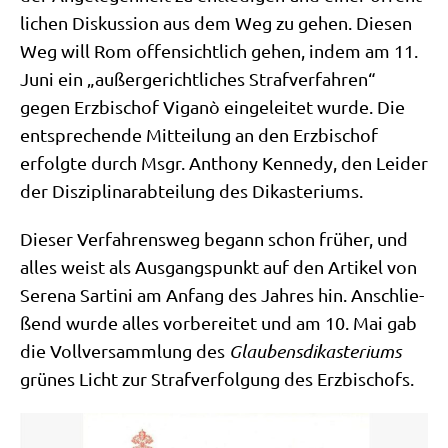
li­chen Dis­kus­si­on aus dem Weg zu gehen. Die­sen
Weg will Rom offen­sicht­lich gehen, indem am 11.
Juni ein „außer­ge­richt­li­ches Straf­ver­fah­ren“
gegen Erz­bi­schof Viganò ein­ge­lei­tet wur­de. Die
ent­spre­chen­de Mit­tei­lung an den Erz­bi­schof
erfolg­te durch Msgr. Antho­ny Ken­ne­dy, den Lei­der
der Dis­zi­pli­nar­ab­tei­lung des Dikasteriums.
Die­ser Ver­fah­rens­weg begann schon frü­her, und
alles weist als Aus­gangs­punkt auf den Arti­kel von
Sere­na Sar­ti­ni am Anfang des Jah­res hin. Anschlie­
ßend wur­de alles vor­be­rei­tet und am 10. Mai gab
die Voll­ver­samm­lung des
Glau­bens­dik­aste­ri­ums
grü­nes Licht zur Straf­ver­fol­gung des Erzbischofs.