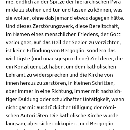
me, end­lich an der Spit­ze der hier­ar­chi­schen Pyra­
mi­de zu ste­hen und tun und las­sen zu kön­nen, was
sie wol­len, ohne daß jemand etwas dage­gen hät­te.
Und die­ses Zer­stö­rungs­werk, die­se Bereit­schaft,
im Namen eines mensch­li­chen Frie­dens, der Gott
ver­leug­net, auf das Heil der See­len zu ver­zich­ten,
ist kei­ne Erfin­dung von Berg­o­glio, son­dern das
wich­tig­ste (und unaus­ge­spro­che­ne) Ziel derer, die
ein Kon­zil genutzt haben, um dem katho­li­schen
Lehr­amt zu wider­spre­chen und die Kir­che von
innen her­aus zu zer­stö­ren, in klei­nen Schrit­ten,
aber immer in eine Rich­tung, immer mit nach­sich­
ti­ger Dul­dung oder schuld­haf­ter Untä­tig­keit, wenn
nicht gar mit aus­drück­li­cher Bil­li­gung der römi­
schen Auto­ri­tä­ten. Die katho­li­sche Kir­che wur­de
lang­sam, aber sicher okku­piert, und Berg­o­glio