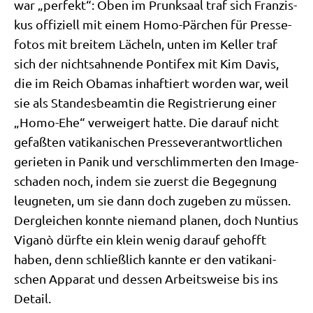
war „per­fekt“: Oben im Prunk­saal traf sich Fran­zis­
kus offi­zi­ell mit einem Homo-Pär­chen für Pres­se­
fo­tos mit brei­tem Lächeln, unten im Kel­ler traf
sich der nichts­ah­nen­de Pon­ti­fex mit Kim Davis,
die im Reich Oba­mas inhaf­tiert wor­den war, weil
sie als Stan­des­be­am­tin die Regi­strie­rung einer
„Homo-Ehe“ ver­wei­gert hat­te. Die dar­auf nicht
gefaß­ten vati­ka­ni­schen Pres­se­ver­ant­wort­li­chen
gerie­ten in Panik und ver­schlim­mer­ten den Image­
scha­den noch, indem sie zuerst die Begeg­nung
leug­ne­ten, um sie dann doch zuge­ben zu müs­sen.
Der­glei­chen konn­te nie­mand pla­nen, doch Nun­ti­us
Viganò dürf­te ein klein wenig dar­auf gehofft
haben, denn schließ­lich kann­te er den vati­ka­ni­
schen Appa­rat und des­sen Arbeits­wei­se bis ins
Detail.