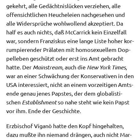
gekehrt, alle Gedächt­nis­lücken ver­zie­hen, alle
offen­sicht­li­chen Heu­che­lei­en nach­ge­se­hen und
alle Wider­sprü­che wohl­wol­lend akzep­tiert. Da
half es auch nichts, daß McCar­ri­ck kein Ein­zel­fall
war, son­dern Fran­zis­kus eine lan­ge Liste hoher kor­
rum­pie­ren­der Prä­la­ten mit homo­se­xu­el­lem Dop­
pel­le­ben geschützt oder erst ins Amt gebracht
hat­te. Der
Main­stream
, auch die
New York Times
,
war an einer Schwä­chung der Kon­ser­va­ti­ven in den
USA inter­es­siert, nicht an einem vor­zei­ti­gen Amt­s­
en­de genau jenes Pap­stes, der dem glo­ba­li­sti­
schen
Estab­lish­ment
so nahe steht wie kein Papst
vor ihm. Ende der Geschichte.
Erz­bi­schof Viganò hat­te den Kopf hin­ge­hal­ten,
dazu muß­te ihn nie­mand drän­gen, auch nicht Mar­