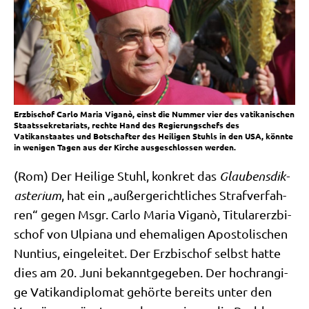
Erzbischof Carlo Maria Viganò, einst die Nummer vier des vatikanischen
Staatssekretariats, rechte Hand des Regierungschefs des
Vatikanstaates und Botschafter des Heiligen Stuhls in den USA, könnte
in wenigen Tagen aus der Kirche ausgeschlossen werden.
(Rom) Der Hei­li­ge Stuhl, kon­kret das
Glau­bens­dik­
aste­ri­um
, hat ein „außer­ge­richt­li­ches Straf­ver­fah­
ren“ gegen Msgr. Car­lo Maria Viganò, Titu­lar­erz­bi­
schof von Ulpia­na und ehe­ma­li­gen Apo­sto­li­schen
Nun­ti­us, ein­ge­lei­tet. Der Erz­bi­schof selbst hat­te
dies am 20. Juni bekannt­ge­ge­ben. Der hoch­ran­gi­
ge Vati­kan­di­plo­mat gehör­te bereits unter den