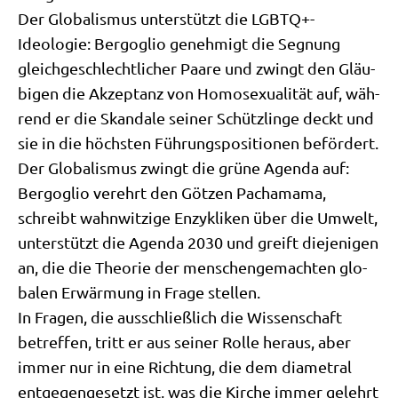
Der Glo­ba­lis­mus unter­stützt die LGBTQ+-
Ideologie: Berg­o­glio geneh­migt die Seg­nung
gleich­ge­schlecht­li­cher Paa­re und zwingt den Gläu­
bi­gen die Akzep­tanz von Homo­se­xua­li­tät auf, wäh­
rend er die Skan­da­le sei­ner Schütz­lin­ge deckt und
sie in die höch­sten Füh­rungs­po­si­tio­nen beför­dert.
Der Glo­ba­lis­mus zwingt die grü­ne Agen­da auf:
Berg­o­glio ver­ehrt den Göt­zen Pacha­ma­ma,
schreibt wahn­wit­zi­ge Enzy­kli­ken über die Umwelt,
unter­stützt die Agen­da 2030 und greift die­je­ni­gen
an, die die Theo­rie der men­schen­ge­mach­ten glo­
ba­len Erwär­mung in Fra­ge stel­len.
In Fra­gen, die aus­schließ­lich die Wis­sen­schaft
betref­fen, tritt er aus sei­ner Rol­le her­aus, aber
immer nur in eine Rich­tung, die dem dia­me­tral
ent­ge­gen­ge­setzt ist, was die Kir­che immer gelehrt