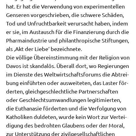
hat. Er hat die Ver­wen­dung von expe­ri­men­tel­len
Gen­se­ren vor­ge­schrie­ben, die schwe­re Schä­den,
Tod und Unfrucht­bar­keit ver­ur­sacht haben, indem
er sie, im Aus­tausch für die Finan­zie­rung durch die
Phar­ma­in­du­strie und phil­an­thro­pi­sche Stif­tun­gen,
als ‚Akt der Lie­be‘ bezeich­ne­te.
Die völ­li­ge Über­ein­stim­mung mit der Reli­gi­on von
Davos ist skan­da­lös. Über­all dort, wo Regie­run­gen
im Dien­ste des Welt­wirt­schafts­fo­rums die Abtrei­
bung ein­führ­ten oder aus­wei­te­ten, das Laster för­
der­ten, gleich­ge­schlecht­li­che Part­ner­schaf­ten
oder Geschlechts­um­wand­lun­gen legi­ti­mier­ten,
die Eutha­na­sie för­der­ten und die Ver­fol­gung von
Katho­li­ken dul­de­ten, wur­de kein Wort zur Ver­tei­
di­gung des bedroh­ten Glau­bens oder der Moral,
zur Unter­stüt­zung der zivil­ge­sell­schaft­li­chen