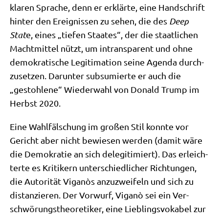
kla­ren Spra­che, denn er erklär­te, eine Hand­schrift
hin­ter den Ereig­nis­sen zu sehen, die des
Deep
Stat
e, eines „tie­fen Staa­tes“, der die staat­li­chen
Macht­mit­tel nützt, um intrans­pa­rent und ohne
demo­kra­ti­sche Legi­ti­ma­ti­on sei­ne Agen­da durch­
zu­set­zen. Dar­un­ter sub­su­mier­te er auch die
„gestoh­le­ne“ Wie­der­wahl von Donald Trump im
Herbst 2020.
Eine Wahl­fäl­schung im gro­ßen Stil konn­te vor
Gericht aber nicht bewie­sen wer­den (damit wäre
die Demo­kra­tie an sich dele­gi­ti­miert). Das erleich­
ter­te es Kri­ti­kern unter­schied­li­cher Rich­tun­gen,
die Auto­ri­tät Viganòs anzu­zwei­feln und sich zu
distan­zie­ren. Der Vor­wurf, Viganò sei ein Ver­
schwö­rungs­theo­re­ti­ker, eine Lieb­lings­vo­ka­bel zur