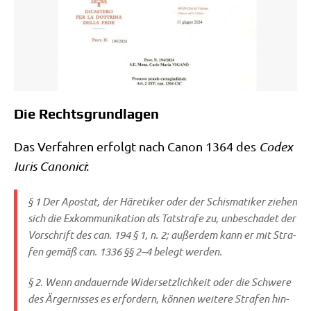
Die Rechtsgrundlagen
Das Ver­fah­ren erfolgt nach Canon 1364 des
Codex
Iuris Cano­ni­ci
:
§ 1 Der Apo­stat, der Häre­ti­ker oder der Schis­ma­ti­ker zie­hen
sich die Exkom­mu­ni­ka­ti­on als Tat­stra­fe zu, unbe­scha­det der
Vor­schrift des can. 194 § 1, n. 2; außer­dem kann er mit Stra­
fen gemäß can. 1336 §§ 2–4 belegt werden.
§ 2. Wenn andau­ern­de Wider­setz­lich­keit oder die Schwe­re
des Ärger­nis­ses es erfor­dern, kön­nen wei­te­re Stra­fen hin­