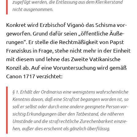
zu­ge­fügt wer­den, die Ent­las­sung aus dem Kle­ri­ker­stand
nicht ausgenommen.
Kon­kret wird Erz­bi­schof Viganò das Schis­ma vor­
ge­wor­fen. Grund dafür sei­en „öffent­li­che Äuße­
run­gen“. Er stel­le die Recht­mä­ßig­keit von Papst
Fran­zis­kus in Fra­ge, ste­he nicht mehr in der Ein­heit
mit die­sem und leh­ne das Zwei­te Vati­ka­ni­sche
Kon­zil ab. Auf eine Vor­un­ter­su­chung wird gemäß
Canon 1717 verzichtet:
§ 1. Erhält der Ordi­na­ri­us eine wenig­stens wahr­schein­li­che
Kennt­nis davon, daß eine Straf­tat began­gen wor­den ist, so
soll er selbst oder durch eine ande­re geeig­ne­te Per­son vor­
sich­tig Erkun­di­gun­gen über den Tat­be­stand, die nähe­ren
Umstän­de und die straf­recht­li­che Zure­chen­bar­keit ein­zie­
hen, außer dies erscheint als gänz­lich überflüssig.