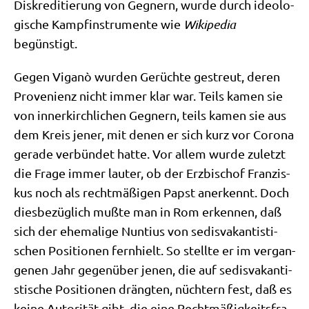
Dis­kre­di­tie­rung von Geg­nern, wur­de durch ideo­lo­
gi­sche Kampf­in­stru­men­te wie
Wiki­pe­dia
begünstigt.
Gegen Viganò wur­den Gerüch­te gestreut, deren
Pro­ve­ni­enz nicht immer klar war. Teils kamen sie
von inner­kirch­li­chen Geg­nern, teils kamen sie aus
dem Kreis jener, mit denen er sich kurz vor Coro­na
gera­de ver­bün­det hat­te. Vor allem wur­de zuletzt
die Fra­ge immer lau­ter, ob der Erz­bi­schof Fran­zis­
kus noch als recht­mä­ßi­gen Papst aner­kennt. Doch
dies­be­züg­lich muß­te man in Rom erken­nen, daß
sich der ehe­ma­li­ge Nun­ti­us von sedis­va­kan­ti­sti­
schen Posi­tio­nen fern­hielt. So stell­te er im ver­gan­
ge­nen Jahr gegen­über jenen, die auf sedis­va­kan­ti­
sti­sche Posi­tio­nen dräng­ten, nüch­tern fest, daß es
kei­ne Auto­ri­tät gibt, die eine Recht­mä­ßig­keits­fra­