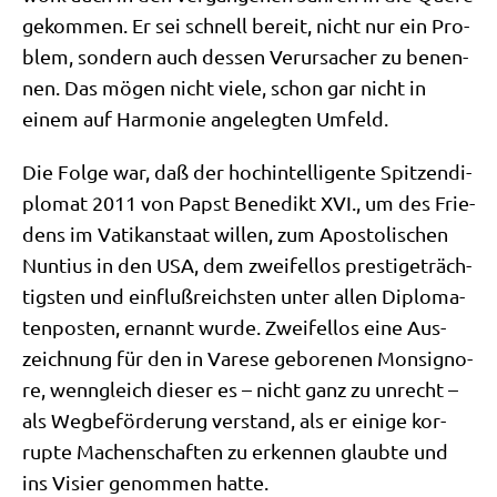
gekom­men. Er sei schnell bereit, nicht nur ein Pro­
blem, son­dern auch des­sen Ver­ur­sa­cher zu benen­
nen. Das mögen nicht vie­le, schon gar nicht in
einem auf Har­mo­nie ange­leg­ten Umfeld.
Die Fol­ge war, daß der hoch­in­tel­li­gen­te Spit­zen­di­
plo­mat 2011 von Papst Bene­dikt XVI., um des Frie­
dens im Vati­kan­staat wil­len, zum Apo­sto­li­schen
Nun­ti­us in den USA, dem zwei­fel­los pre­sti­ge­träch­
tig­sten und ein­fluß­reich­sten unter allen Diplo­ma­
ten­po­sten, ernannt wur­de. Zwei­fel­los eine Aus­
zeich­nung für den in Vare­se gebo­re­nen Mon­si­gno­
re, wenn­gleich die­ser es – nicht ganz zu unrecht –
als Weg­be­för­de­rung ver­stand, als er eini­ge kor­
rup­te Machen­schaf­ten zu erken­nen glaub­te und
ins Visier genom­men hatte.