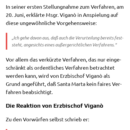
In sei­ner ersten Stel­lung­nah­me zum Ver­fah­ren, am
20. Juni, erklär­te Msgr. Viganò in Anspie­lung auf
die­se unge­wöhn­li­che Vorgehensweise:
„Ich gehe davon aus, daß auch die Ver­ur­tei­lung bereits fest­
steht, ange­sichts eines außer­ge­richt­li­chen Verfahrens.“
Vor allem das ver­kürz­te Ver­fah­ren, das nur ein­ge­
schränkt als ordent­li­ches Ver­fah­ren betrach­tet
wer­den kann, wird von Erz­bi­schof Viganò als
Grund ange­führt, daß San­ta Mar­ta kein fai­res Ver­
fah­ren beabsichtigt.
Die Reaktion von Erzbischof Viganò
Zu den Vor­wür­fen selbst schrieb er: