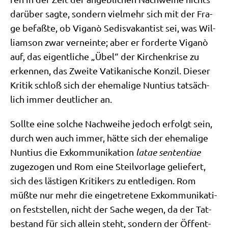
dar­über sag­te, son­dern viel­mehr sich mit der Fra­
ge befaß­te, ob Viganò Sedis­va­kan­tist sei, was Wil­
liam­son zwar ver­nein­te; aber er for­der­te Viganò
auf, das eigent­li­che „Übel“ der Kir­chen­kri­se zu
erken­nen, das Zwei­te Vati­ka­ni­sche Kon­zil. Die­ser
Kri­tik schloß sich der ehe­ma­li­ge Nun­ti­us tat­säch­
lich immer deut­li­cher an.
Soll­te eine sol­che Nach­wei­he jedoch erfolgt sein,
durch wen auch immer, hät­te sich der ehe­ma­li­ge
Nun­ti­us die Exkom­mu­ni­ka­ti­on
latae sen­ten­tiae
zuge­zo­gen und Rom eine Steil­vor­la­ge gelie­fert,
sich des lästi­gen Kri­ti­kers zu ent­le­di­gen. Rom
müß­te nur mehr die ein­ge­tre­te­ne Exkom­mu­ni­ka­ti­
on fest­stel­len, nicht der Sache wegen, da der Tat­
be­stand für sich allein steht, son­dern der Öffent­