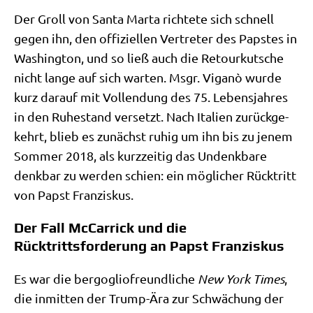
Der Groll von San­ta Mar­ta rich­te­te sich schnell
gegen ihn, den offi­zi­el­len Ver­tre­ter des Pap­stes in
Washing­ton, und so ließ auch die Retour­kut­sche
nicht lan­ge auf sich war­ten. Msgr. Viganò wur­de
kurz dar­auf mit Voll­endung des 75. Lebens­jah­res
in den Ruhe­stand ver­setzt. Nach Ita­li­en zurück­ge­
kehrt, blieb es zunächst ruhig um ihn bis zu jenem
Som­mer 2018, als kurz­zei­tig das Undenk­ba­re
denk­bar zu wer­den schien: ein mög­li­cher Rück­tritt
von Papst Franziskus.
Der Fall McCarrick und die
Rücktrittsforderung an Papst Franziskus
Es war die berg­o­glio­freund­li­che
New York Times
,
die inmit­ten der Trump-Ära zur Schwä­chung der