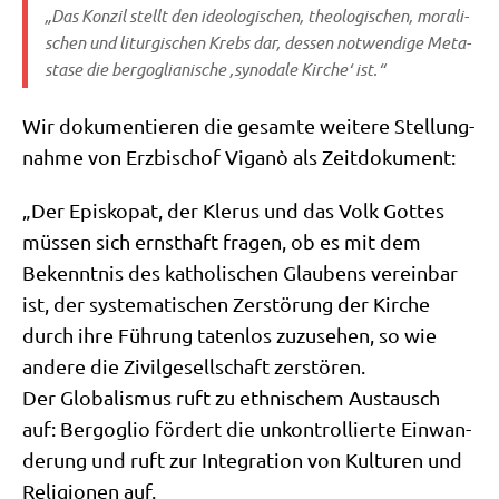
„Das Kon­zil stellt den ideo­lo­gi­schen, theo­lo­gi­schen, mora­li­
schen und lit­ur­gi­schen Krebs dar, des­sen not­wen­di­ge Meta­
sta­se die berg­o­glia­ni­sche ‚syn­oda­le Kir­che‘ ist.“
Wir doku­men­tie­ren die gesam­te wei­te­re Stel­lung­
nah­me von Erz­bi­schof Viganò als Zeitdokument:
„Der Epi­sko­pat, der Kle­rus und das Volk Got­tes
müs­sen sich ernst­haft fra­gen, ob es mit dem
Bekennt­nis des katho­li­schen Glau­bens ver­ein­bar
ist, der syste­ma­ti­schen Zer­stö­rung der Kir­che
durch ihre Füh­rung taten­los zuzu­se­hen, so wie
ande­re die Zivil­ge­sell­schaft zer­stö­ren.
Der Glo­ba­lis­mus ruft zu eth­ni­schem Aus­tausch
auf: Berg­o­glio för­dert die unkon­trol­lier­te Ein­wan­
de­rung und ruft zur Inte­gra­ti­on von Kul­tu­ren und
Reli­gio­nen auf.