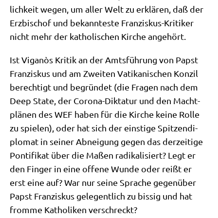
lich­keit wegen, um aller Welt zu erklä­ren, daß der
Erz­bi­schof und bekann­te­ste Fran­zis­kus-Kri­ti­ker
nicht mehr der katho­li­schen Kir­che angehört.
Ist Viganòs Kri­tik an der Amts­füh­rung von Papst
Fran­zis­kus und am Zwei­ten Vati­ka­ni­schen Kon­zil
berech­tigt und begrün­det (die Fra­gen nach dem
Deep Sta­te, der Coro­na-Dik­ta­tur und den Macht­
plä­nen des WEF haben für die Kir­che kei­ne Rol­le
zu spie­len), oder hat sich der ein­sti­ge Spit­zen­di­
plo­mat in sei­ner Abnei­gung gegen das der­zei­ti­ge
Pon­ti­fi­kat über die Maßen radi­ka­li­siert? Legt er
den Fin­ger in eine offe­ne Wun­de oder reißt er
erst eine auf? War nur sei­ne Spra­che gegen­über
Papst Fran­zis­kus gele­gent­lich zu bis­sig und hat
from­me Katho­li­ken verschreckt?