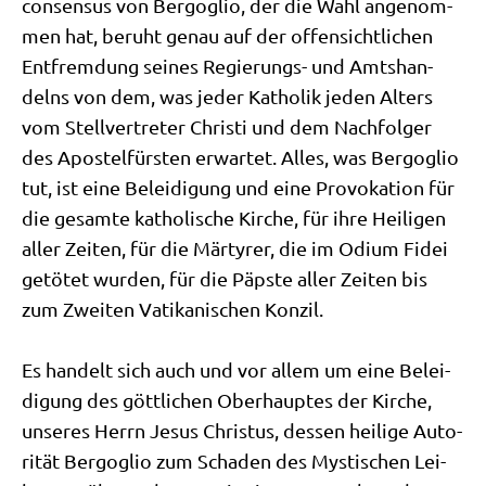
con­sen­sus von Berg­o­glio, der die Wahl ange­nom­
men hat, beruht genau auf der offen­sicht­li­chen
Ent­frem­dung sei­nes Regie­rungs- und Amts­han­
delns von dem, was jeder Katho­lik jeden Alters
vom Stell­ver­tre­ter Chri­sti und dem Nach­fol­ger
des Apo­stel­für­sten erwar­tet. Alles, was Berg­o­glio
tut, ist eine Belei­di­gung und eine Pro­vo­ka­ti­on für
die gesam­te katho­li­sche Kir­che, für ihre Hei­li­gen
aller Zei­ten, für die Mär­ty­rer, die im Odi­um Fidei
getö­tet wur­den, für die Päp­ste aller Zei­ten bis
zum Zwei­ten Vati­ka­ni­schen Kon­zil.
Es han­delt sich auch und vor allem um eine Belei­
di­gung des gött­li­chen Ober­haup­tes der Kir­che,
unse­res Herrn Jesus Chri­stus, des­sen hei­li­ge Auto­
ri­tät Berg­o­glio zum Scha­den des Mysti­schen Lei­