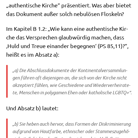
„authen­ti­sche Kir­che“ prä­sen­tiert. Was aber bie­tet
das Doku­ment außer solch nebu­lö­sen Floskeln?
Im Kapi­tel B 1.2: „Wie kann eine authen­ti­sche Kir­
che das Ver­spre­chen glaub­wür­dig machen, dass
‚Huld und Treue ein­an­der begeg­nen‘ (PS 85,11)?“,
heißt es im Absatz a):
„a) Die Abschluss­do­ku­men­te der Kon­ti­nen­tal­ver­samm­lun­
gen füh­ren oft die­je­ni­gen an, die sich von der Kir­che nicht
akzep­tiert füh­len, wie Geschie­de­ne und Wie­der­ver­hei­ra­te­
te, Men­schen in poly­ga­men Ehen oder katho­li­sche LGBTQ+“.
Und Absatz b) lautet:
„b) Sie heben auch her­vor, dass For­men der Dis­kri­mi­nie­rung
auf­grund von Haut­far­be, eth­ni­scher oder Stam­mes­zu­ge­hö­