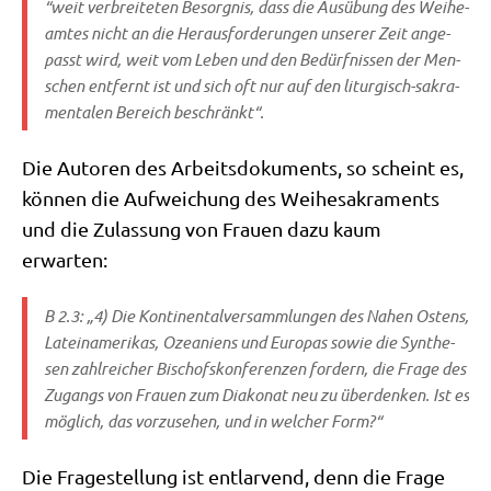
“weit ver­brei­te­ten Besorg­nis, dass die Aus­übung des Wei­he­
am­tes nicht an die Her­aus­for­de­run­gen unse­rer Zeit ange­
passt wird, weit vom Leben und den Bedürf­nis­sen der Men­
schen ent­fernt ist und sich oft nur auf den lit­ur­gisch-sakra­
men­ta­len Bereich beschränkt“.
Die Autoren des Arbeits­do­ku­ments, so scheint es,
kön­nen die Auf­wei­chung des Wei­he­sa­kra­ments
und die Zulas­sung von Frau­en dazu kaum
erwarten:
B 2.3: „4) Die Kon­ti­nen­tal­ver­samm­lun­gen des Nahen Ostens,
Latein­ame­ri­kas, Ozea­ni­ens und Euro­pas sowie die Syn­the­
sen zahl­rei­cher Bischofs­kon­fe­ren­zen for­dern, die Fra­ge des
Zugangs von Frau­en zum Dia­ko­nat neu zu über­den­ken. Ist es
mög­lich, das vor­zu­se­hen, und in wel­cher Form?“
Die Fra­ge­stel­lung ist ent­lar­vend, denn die Fra­ge