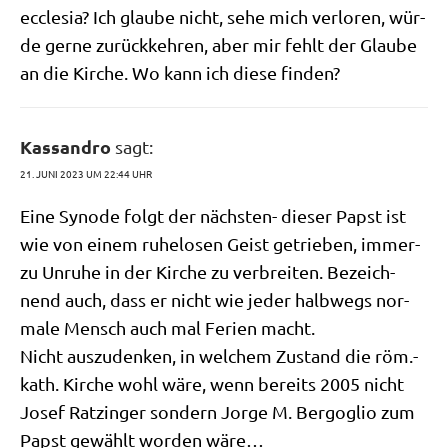
eccle­sia? Ich glau­be nicht, sehe mich ver­lo­ren, wür­
de ger­ne zurück­keh­ren, aber mir fehlt der Glau­be
an die Kir­che. Wo kann ich die­se finden?
Kassandro
sagt:
21. JUNI 2023 UM 22:44 UHR
Eine Syn­ode folgt der näch­sten- die­ser Papst ist
wie von einem ruhe­lo­sen Geist getrie­ben, immer­
zu Unru­he in der Kir­che zu ver­brei­ten. Bezeich­
nend auch, dass er nicht wie jeder halb­wegs nor­
ma­le Mensch auch mal Feri­en macht.
Nicht aus­zu­den­ken, in wel­chem Zustand die röm.-
kath. Kir­che wohl wäre, wenn bereits 2005 nicht
Josef Ratz­in­ger son­dern Jor­ge M. Berg­o­glio zum
Papst gewählt wor­den wäre…