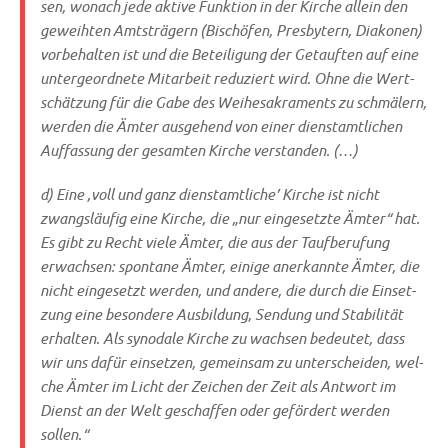
sen, wonach jede akti­ve Funk­ti­on in der Kir­che allein den
geweih­ten Amts­trä­gern (Bischö­fen, Pres­by­tern, Dia­ko­nen)
vor­be­hal­ten ist und die Betei­li­gung der Getauf­ten auf eine
unter­ge­ord­ne­te Mit­ar­beit redu­ziert wird. Ohne die Wert­
schät­zung für die Gabe des Wei­he­sa­kra­ments zu schmä­lern,
wer­den die Ämter aus­ge­hend von einer dienst­amt­li­chen
Auf­fas­sung der gesam­ten Kir­che verstanden. (…)
d) Eine ‚voll und ganz dienst­amt­li­che’ Kir­che ist nicht
zwangs­läu­fig eine Kir­che, die „nur ein­ge­setz­te Ämter“ hat.
Es gibt zu Recht vie­le Ämter, die aus der Tauf­be­ru­fung
erwach­sen: spon­ta­ne Ämter, eini­ge aner­kann­te Ämter, die
nicht ein­ge­setzt wer­den, und ande­re, die durch die Ein­set­
zung eine beson­de­re Aus­bil­dung, Sen­dung und Sta­bi­li­tät
erhal­ten. Als syn­oda­le Kir­che zu wach­sen bedeu­tet, dass
wir uns dafür ein­set­zen, gemein­sam zu unter­schei­den, wel­
che Ämter im Licht der Zei­chen der Zeit als Ant­wort im
Dienst an der Welt geschaf­fen oder geför­dert wer­den
sollen.“