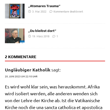
„Atomares Trauma“
3. Mai 2022
Kommentare deaktiviert
„Du bleibst dort“
19. März 2018
1
2 KOMMENTARE
Ungläubiger Katholik
sagt:
20. JUNI 2023 UM 22:10 UHR
Es wird wohl klar sein, was her­aus­kommt. Afri­ka
wird iso­liert wer­den, alle ande­ren wen­den sich
von der Leh­re der Kir­che ab. Ist die Vati­ka­ni­sche
Kir­che noch die una sanc­ta catho­li­ca et apo­sto­li­ca