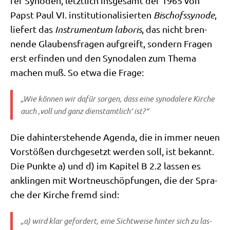
rer Syn­oden, letzt­lich ins­ge­samt der 1965 von
Papst Paul VI. insti­tu­tio­na­li­sier­ten
Bischofs­syn­ode
,
lie­fert das
Instru­men­tum labo­ris
, das nicht bren­
nen­de Glau­bens­fra­gen auf­greift, son­dern Fra­gen
erst erfin­den und den Syn­oda­len zum The­ma
machen muß. So etwa die Frage:
„Wie kön­nen wir dafür sor­gen, dass eine syn­oda­le­re Kir­che
auch ‚voll und ganz dienst­amt­lich‘ ist?“
Die dahin­ter­ste­hen­de Agen­da, die in immer neu­en
Vor­stö­ßen durch­ge­setzt wer­den soll, ist bekannt.
Die Punk­te a) und d) im Kapi­tel B 2.2 las­sen es
anklin­gen mit Wort­neu­schöp­fun­gen, die der Spra­
che der Kir­che fremd sind:
„a) wird klar gefor­dert, eine Sicht­wei­se hin­ter sich zu las­