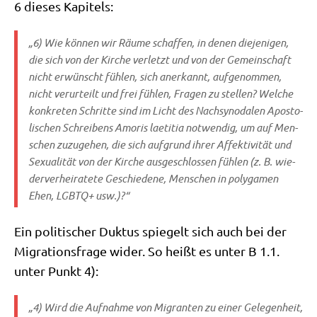
6 die­ses Kapitels:
„6) Wie kön­nen wir Räu­me schaf­fen, in denen die­je­ni­gen,
die sich von der Kir­che ver­letzt und von der Gemein­schaft
nicht erwünscht füh­len, sich aner­kannt, auf­ge­nom­men,
nicht ver­ur­teilt und frei füh­len, Fra­gen zu stel­len? Wel­che
kon­kre­ten Schrit­te sind im Licht des Nach­syn­oda­len Apo­sto­
li­schen Schrei­bens
Amo­ris lae­ti­tia
not­wen­dig, um auf Men­
schen zuzu­ge­hen, die sich auf­grund ihrer Affek­ti­vi­tät und
Sexua­li­tät von der Kir­che aus­ge­schlos­sen füh­len (z. B. wie­
der­ver­hei­ra­te­te Geschie­de­ne, Men­schen in poly­ga­men
Ehen, LGBTQ+ usw.)?“
Ein poli­ti­scher Duk­tus spie­gelt sich auch bei der
Migra­ti­ons­fra­ge wider. So heißt es unter B 1.1.
unter Punkt 4):
„4) Wird die Auf­nah­me von Migran­ten zu einer Gele­gen­heit,