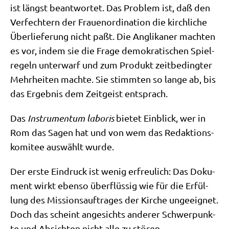
ist längst beant­wor­tet. Das Pro­blem ist, daß den
Ver­fech­tern der Frau­en­or­di­na­ti­on die kirch­li­che
Über­lie­fe­rung nicht paßt. Die Angli­ka­ner mach­ten
es vor, indem sie die Fra­ge demo­kra­ti­schen Spiel­
re­geln unter­warf und zum Pro­dukt zeit­be­ding­ter
Mehr­hei­ten mach­te. Sie stimm­ten so lan­ge ab, bis
das Ergeb­nis dem Zeit­geist entsprach.
Das
Instru­men­tum labo­ris
bie­tet Ein­blick, wer in
Rom das Sagen hat und von wem das Redak­ti­ons­
ko­mi­tee aus­wählt wurde.
Der erste Ein­druck ist wenig erfreu­lich: Das Doku­
ment wirkt eben­so über­flüs­sig wie für die Erfül­
lung des Mis­si­ons­auf­tra­ges der Kir­che unge­eig­net.
Doch das scheint ange­sichts ande­rer Schwer­punk­
te und Absich­ten nicht alle zu stören.