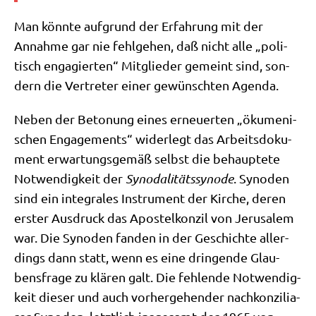
Man könn­te auf­grund der Erfah­rung mit der
Annah­me gar nie fehl­ge­hen, daß nicht alle „poli­
tisch enga­gier­ten“ Mit­glie­der gemeint sind, son­
dern die Ver­tre­ter einer gewünsch­ten Agenda.
Neben der Beto­nung eines erneu­er­ten „öku­me­ni­
schen Enga­ge­ments“ wider­legt das Arbeits­do­ku­
ment erwar­tungs­ge­mäß selbst die behaup­te­te
Not­wen­dig­keit der
Syn­oda­li­täts­syn­ode
. Syn­oden
sind ein inte­gra­les Instru­ment der Kir­che, deren
erster Aus­druck das Apo­stel­kon­zil von Jeru­sa­lem
war. Die Syn­oden fan­den in der Geschich­te aller­
dings dann statt, wenn es eine drin­gen­de Glau­
bens­fra­ge zu klä­ren galt. Die feh­len­de Not­wen­dig­
keit die­ser und auch vor­her­ge­hen­der nach­kon­zi­lia­