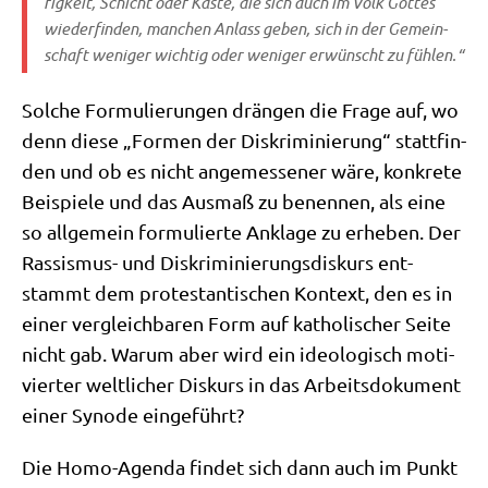
rig­keit, Schicht oder Kaste, die sich auch im Volk Got­tes
wie­der­fin­den, man­chen Anlass geben, sich in der Gemein­
schaft weni­ger wich­tig oder weni­ger erwünscht zu fühlen.“
Sol­che For­mu­lie­run­gen drän­gen die Fra­ge auf, wo
denn die­se „For­men der Dis­kri­mi­nie­rung“ statt­fin­
den und ob es nicht ange­mes­se­ner wäre, kon­kre­te
Bei­spie­le und das Aus­maß zu benen­nen, als eine
so all­ge­mein for­mu­lier­te Ankla­ge zu erhe­ben. Der
Ras­sis­mus- und Dis­kri­mi­nie­rungs­dis­kurs ent­
stammt dem pro­te­stan­ti­schen Kon­text, den es in
einer ver­gleich­ba­ren Form auf katho­li­scher Sei­te
nicht gab. War­um aber wird ein ideo­lo­gisch moti­
vier­ter welt­li­cher Dis­kurs in das Arbeits­do­ku­ment
einer Syn­ode eingeführt?
Die Homo-Agen­da fin­det sich dann auch im Punkt