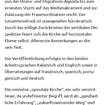
von der Homo- und Migra­ti­ons-Agen­da bis zum
erneu­ten Sturm auf das Wei­he­sa­kra­ment und zur
Zulas­sung der Frau­en­or­di­na­ti­on reicht. Der
Gesamt­ein­druck ist unan­ge­nehm büro­kra­tisch.
Durch das völ­li­ge Zurück­tre­ten der ver­ti­ka­len Per­
spek­ti­ve fei­ert sich die Kir­che auf hori­zon­ta­ler
Ebe­ne selbst. Aller­er­ste Anmer­kun­gen zu die­
sem Text.
Die Ver­öf­fent­li­chung erfolg­te in den bei­den
Arbeits­spra­chen Ita­lie­nisch und Eng­lisch sowie in
Über­set­zun­gen auf fran­zö­sisch, spa­nisch, por­tu­
gie­sisch und deutsch.
Die omi­nö­se „syn­oda­le Kir­che“, ein sehr umstrit­
te­ner, da unde­fi­nier­ter Begriff, wird als „ganz­heit­
li­che Erfah­rung“, „zukunfts­wei­sen­der Weg“ und