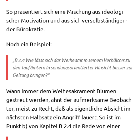
So prä­sen­tiert sich eine Mischung aus ideo­lo­gi­
scher Moti­va­ti­on und aus sich ver­selb­stän­di­gen­
der Bürokratie.
Noch ein Beispiel:
„B 2.4 Wie lässt sich das Wei­he­amt in sei­nem Ver­hält­nis zu
den Tau­fäm­tern in sen­dungs­ori­en­tier­ter Hin­sicht bes­ser zur
Gel­tung bringen?“
Wann immer dem Wei­he­sa­kra­ment Blu­men
gestreut wer­den, ahnt der auf­merk­sa­me Beob­ach­
ter, meist zu Recht, daß als eigent­li­che Absicht im
näch­sten Halb­satz ein Angriff lau­ert. So ist im
Punkt b) von Kapi­tel B 2.4 die Rede von einer