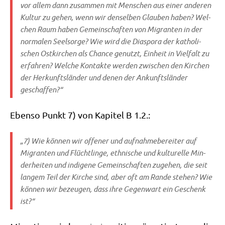
vor allem dann zusam­men mit Men­schen aus einer ande­ren
Kul­tur zu gehen, wenn wir den­sel­ben Glau­ben haben? Wel­
chen Raum haben Gemein­schaf­ten von Migran­ten in der
nor­ma­len Seel­sor­ge? Wie wird die Dia­spo­ra der katho­li­
schen Ost­kir­chen als Chan­ce genutzt, Ein­heit in Viel­falt zu
erfah­ren? Wel­che Kon­tak­te wer­den zwi­schen den Kir­chen
der Her­kunfts­län­der und denen der Ankunfts­län­der
geschaffen?“
Eben­so Punkt 7) von Kapi­tel B 1.2.:
„7) Wie kön­nen wir offe­ner und auf­nah­me­be­rei­ter auf
Migran­ten und Flücht­lin­ge, eth­ni­sche und kul­tu­rel­le Min­
der­hei­ten und indi­ge­ne Gemein­schaf­ten zuge­hen, die seit
lan­gem Teil der Kir­che sind, aber oft am Ran­de ste­hen? Wie
kön­nen wir bezeu­gen, dass ihre Gegen­wart ein Geschenk
ist?“