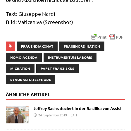
Text: Giu­sep­pe Nar­di
Bild: Vati​can​.va (Screen­shot)
FRAUENDIAKONAT
FRAUENORDINATION
HOMO-AGENDA
INSTRUMENTUM LABORIS
MIGRATION
PAPST FRANZISKUS
SYNODALITÄTSSYNODE
ÄHNLICHE ARTIKEL
Jeffrey Sachs doziert in der Basilika von Assisi
24. September 2019
1