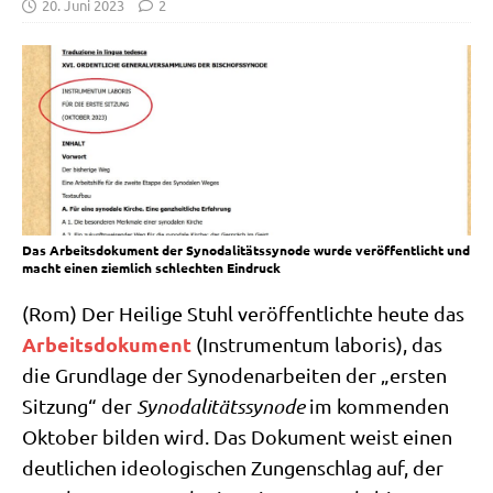
20. Juni 2023
2
Das Arbeitsdokument der Synodalitätssynode wurde veröffentlicht und
macht einen ziemlich schlechten Eindruck
(Rom) Der Hei­li­ge Stuhl ver­öf­fent­lich­te heu­te das
Arbeits­do­ku­ment
(Instru­men­tum labo­ris), das
die Grund­la­ge der Syn­oden­ar­bei­ten der „ersten
Sit­zung“ der
Syn­oda­li­täts­syn­ode
im kom­men­den
Okto­ber bil­den wird. Das Doku­ment weist einen
deut­li­chen ideo­lo­gi­schen Zun­gen­schlag auf, der