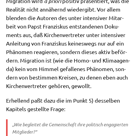
Migra­ti­on wird
a prio­ri
posi­tiv prä­sen­tiert, was die
Rea­li­tät nicht annä­hernd wie­der­gibt. Vor allem
blen­den die Autoren des unter inten­si­ver Mit­ar­
beit von Papst Fran­zis­kus ent­stan­de­nen Doku­
ments aus, daß Kir­chen­ver­tre­ter unter inten­si­ver
Anlei­tung von Fran­zis­kus kei­nes­wegs nur auf ein
Phä­no­men reagie­ren, son­dern die­ses aktiv beför­
dern. Migra­ti­on ist (wie die Homo- und Kli­maagen­
da) kein vom Him­mel gefal­le­nes Phä­no­men, son­
dern von bestim­men Krei­sen, zu denen eben auch
Kir­chen­ver­tre­ter gehö­ren, gewollt.
Erhel­lend paßt dazu die im Punkt 5) des­sel­ben
Kapi­tels gestell­te Frage:
„Wie beglei­tet die Gemein­schaft ihre poli­tisch enga­gier­ten
Mitglieder?“