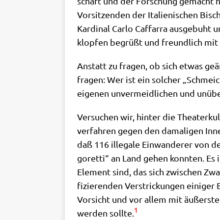
schaft und der For­schung gemacht hat
Vor­sit­zen­den der Ita­lie­ni­schen Bis
Kar­di­nal Car­lo Caf­farra aus­ge­buht 
klop­fen begrüßt und freund­lich m
Anstatt zu fra­gen, ob sich etwas geän
fra­gen: Wer ist ein sol­cher „Schmeic
eige­nen unver­meid­li­chen und unüber
Ver­su­chen wir, hin­ter die Thea­ter­ku
ver­fah­ren gegen den dama­li­gen Innen
daß 116 ille­ga­le Ein­wan­de­rer von 
go­ret­ti“ an Land gehen konn­ten. Es is
Ele­ment sind, das sich zwi­schen Zwang
fi­zie­ren­den Ver­strickun­gen eini­ge
Vor­sicht und vor allem mit äußer­ste
1
wer­den soll­te.