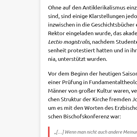
Ohne auf den Anti­kle­ri­ka­lis­mus ein­z
sind, sind eini­ge Klar­stel­lun­gen j
inzwi­schen in die Geschichts­bü­cher
Rek­tor ein­ge­la­den wur­de, das aka­d
Lec­tio magi­stra­lis
, nach­dem Stu­den­t
sen­heit pro­te­stiert hat­ten und in ihr
nia, unter­stützt wurden.
Vor dem Beginn der heu­ti­gen Sai­son
einer Prü­fung in Fun­da­men­tal­theo­lo
Män­ner von gro­ßer Kul­tur waren, ver­
chen Struk­tur der Kir­che frem­den Jour­
um es mit den Wor­ten des Erz­bi­schofs 
schen Bischofs­kon­fe­renz war:
„[…] Wenn man nicht auch ande­re Mei­nun­ge