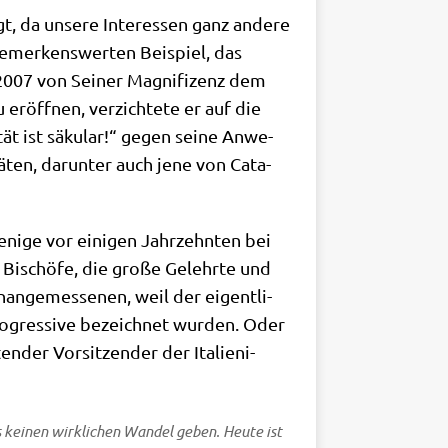
rägt, da unse­re Inter­es­sen ganz ande­re
bemer­kens­wer­ten Bei­spiel, das
 2007 von Sei­ner Magni­fi­zenz dem
 eröff­nen, ver­zich­te­te er auf die
tät ist säku­lar!“ gegen sei­ne Anwe­
­tä­ten, dar­un­ter auch jene von Cata­
ni­ge vor eini­gen Jahr­zehn­ten bei
re Bischö­fe, die gro­ße Gelehr­te und
nan­ge­mes­se­nen, weil der eigent­li­
 Pro­gres­si­ve bezeich­net wur­den. Oder
­der Vor­sit­zen­der der Ita­lie­ni­
kei­nen wirk­li­chen Wan­del geben. Heu­te ist