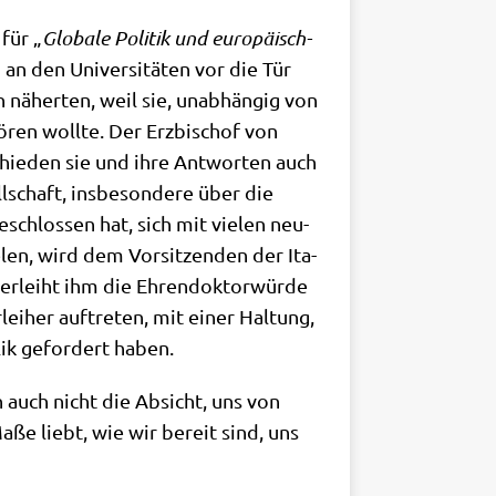
 für „
Glo­ba­le Poli­tik und euro­pä­isch-
 an den Uni­ver­si­tä­ten vor die Tür
n näher­ten, weil sie, unab­hän­gig von
ören woll­te. Der Erz­bi­schof von
­schie­den sie und ihre Ant­wor­ten auch
­schaft, ins­be­son­de­re über die
schlos­sen hat, sich mit vie­len neu­
­len, wird dem Vor­sit­zen­den der Ita­
er­leiht ihm die Ehren­dok­tor­wür­de
ei­her auf­tre­ten, mit einer Hal­tung,
blik gefor­dert haben.
n auch nicht die Absicht, uns von
Maße liebt, wie wir bereit sind, uns