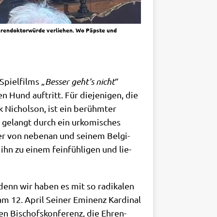
 Ehrendoktorwürde verliehen. Wo Päpste und
Spiel­films „
Bes­ser geht’s nicht
“
 Hund auf­tritt. Für die­je­ni­gen, die
 Nichol­son, ist ein berühm­ter
und gelangt durch ein urko­mi­sches
ler von neben­an und sei­nem Bel­gi­
ihn zu einem fein­füh­li­gen und lie­
, denn wir haben es mit so radi­ka­len
am 12. April Sei­ner Emi­nenz Kar­di­nal
hen Bischofs­kon­fe­renz, die Ehren­