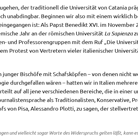
u­ge­hen, der tra­di­tio­nell die Uni­ver­si­tät von Cata­nia p
edoch unab­ding­bar. Begin­nen wir also mit einem wirk­lich 
 ein­ge­gan­gen ist: Als Papst Bene­dikt XVI. im Novem­ber
e­mi­sche Jahr an der römi­schen Uni­ver­si­tät
La Sapi­en­za
zu
en- und Pro­fes­so­ren­grup­pen mit dem Ruf „Die Uni­ver­si­
em Pro­test von Ver­tre­tern vie­ler ita­lie­ni­scher Uni­ver­si
 jun­ger Bischö­fe mit Schafs­köp­fen – von denen nicht we
­gie durch­ge­fal­len wären – hat­ten wir in Ita­li­en meh­re­
teilt auf all jene ver­schie­de­nen Berei­che, die in einer u
na­li­sten­spra­che als Tra­di­tio­na­li­sten, Kon­ser­va­ti­ve,
von Pisa, Ales­san­dro Plot­ti, zu sagen, der stell­ver­tre­ten
n und viel­leicht sogar Wor­te des Wider­spruchs gel­ten läßt, kann es 