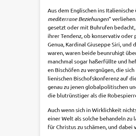
Aus dem Eng­li­schen ins Ita­lie­ni­sche
medi­ter­ra­ne Bezie­hun­gen
“ ver­lie­he
gesetzt oder mit Buh­ru­fen bedacht, so
ihrer Ten­denz, ob kon­ser­va­tiv oder
Genua, Kar­di­nal Giu­sep­pe Siri, und 
waren, waren bei­de beun­ru­higt über d
manch­mal sogar haß­er­füll­te und hef
en Bischö­fen zu ver­gnü­gen, die sich
lie­ni­schen Bischofs­kon­fe­renz auf
genau zu jenen glo­bal­po­li­ti­schen u
die blut­rün­sti­ger als die Robes­pier
Auch wenn sich in Wirk­lich­keit nich
einer Welt als sol­che behan­deln zu l
für Chri­stus zu schä­men, und dabei v