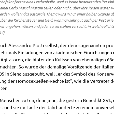
schofs­kon­fe­renz eine Lei­chen­hal­le, weil es kei­ne bedeu­ten­den Per­sön
r­di­nal Car­lo Maria] Mar­ti­ni tei­len oder nicht, aber ihre Reden waren 
r­den wol­len; das pasto­ra­le The­ma wird in nur einer hal­ben Stun­de ab
ber die Kir­chen­steu­er und Geld, was man sehr gut auch per Post erle­d
e wir ange­hen müs­sen und jeder zu ver­ste­hen ver­sucht, in wel­che Rich­
14).
 auch Ales­san­dro Plot­ti selbst, der dem soge­nann­ten pro
hr­mals Ein­la­dun­gen von aka­de­mi­schen Ein­rich­tun­gen u
n Agi­ta­to­ren, die hin­ter den Kulis­sen von ehe­ma­li­gen 68
h­ten. So wur­de der dama­li­ge Vor­sit­zen­de der Ita­lie­ni
5 in Sie­na aus­ge­buht, weil „er das Sym­bol des Kon­ser­va
rung der Homo­se­xu­el­len-Rech­te ist“, wie die Ver­tre­ter 
eten.
en­schen zu tun, denn jene, die gestern Bene­dikt XVI., d
 und sie im Lau­fe der Jahr­hun­der­te zu einem uni­ver­sel