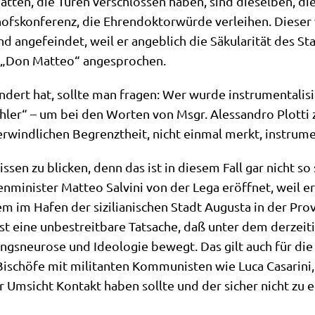
­ten, die Türen ver­schlos­sen haben, sind die­sel­ben, die
chofs­kon­fe­renz, die Ehren­dok­tor­wür­de ver­lei­hen. Die­
und ange­fein­det, weil er angeb­lich die Säku­la­ri­tät des St
it „Don Matteo“ angesprochen.
­dert hat, soll­te man fra­gen: Wer wur­de instru­men­ta­l
h­ler“ – um bei den Wor­ten von Msgr. Ales­san­dro Plot­ti 
­wind­li­chen Begrenzt­heit, nicht ein­mal merkt, instru­men
­lis­sen zu blicken, denn das ist in die­sem Fall gar nicht s
­mi­ni­ster Matteo Sal­vi­ni von der Lega eröff­net, weil er
dem im Hafen der sizi­lia­ni­schen Stadt Augu­sta in der Pro
t eine unbe­streit­ba­re Tat­sa­che, daß unter dem der­zei­ti
s­neu­ro­se und Ideo­lo­gie bewegt. Das gilt auch für die tei
r Bischö­fe mit mili­tan­ten Kom­mu­ni­sten wie Luca Casa­ri
r Umsicht Kon­takt haben soll­te und der sicher nicht zu ei