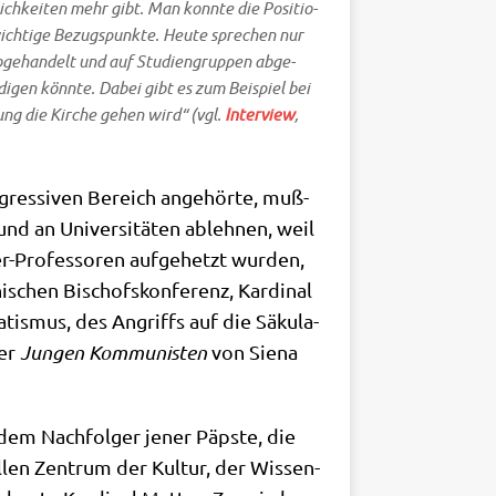
­lich­kei­ten mehr gibt. Man konn­te die Posi­tio­
wich­ti­ge Bezugs­punk­te. Heu­te spre­chen nur
ge­han­delt und auf Stu­di­en­grup­pen abge­
i­gen könn­te. Dabei gibt es zum Bei­spiel bei
tung die Kir­che gehen wird“ (vgl.
Inter­view
,
­gres­si­ven Bereich ange­hör­te, muß­
nd an Uni­ver­si­tä­ten ableh­nen, weil
er-Pro­fes­so­ren auf­ge­hetzt wur­den,
­schen Bischofs­kon­fe­renz, Kar­di­nal
­tis­mus, des Angriffs auf die Säku­la­
der
Jun­gen Kom­mu­ni­sten
von Sie­na
em Nach­fol­ger jener Päp­ste, die
­len Zen­trum der Kul­tur, der Wis­sen­