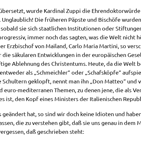
 über­setzt, wur­de Kar­di­nal Zup­pi die Ehren­dok­tor­wür­de
n. Unglaub­lich! Die frü­he­ren Päp­ste und Bischö­fe wur­den
bald sie sich staat­li­chen Insti­tu­tio­nen oder Stif­tun­ge
 pro­gres­siv, immer noch das sag­ten, was die Welt nicht h
der Erz­bi­schof von Mai­land, Car­lo Maria Mar­ti­ni, so ver
ie säku­la­ren Ent­wick­lun­gen in der euro­päi­schen Gesell
­ti­ge Ableh­nung des Chri­sten­tums. Heu­te, da die Welt be
 ent­we­der als „Schmeich­ler“ oder „Schafs­köp­fe“ auf­spie
 die Schul­tern geklopft, nennt man ihn „Don Matteo“ und v
nd euro-medi­ter­ra­nen The­men, zu denen jene, die als Ver­l
res ist, den Kopf eines Mini­sters der Ita­lie­ni­schen Repu­
ts geän­dert hat, so sind wir doch kei­ne Idio­ten und habe
as­sen, die zu ver­ste­hen gibt, daß sie uns genau in dem 
er­ges­sen, daß geschrie­ben steht: