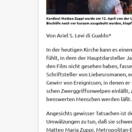
Kardinal Matteo Zuppi wurde am 12. April von der U
Bischöfe noch vor kurzem ausgebuht wurden, klopfe
Von Ari­el S. Levi di Gualdo*
In der heu­ti­gen Kir­che kann es eine
fühlt, in dem der Haupt­dar­stel­ler J
den Film nicht gese­hen haben, fas­se
Schrift­stel­ler von Lie­bes­ro­ma­nen,
Gewirr von Ereig­nis­sen, in denen er 
schen Zwerg­grif­fon­wel­pen ein­läßt, 
bens­wer­ten Men­schen wer­den läßt.
Ange­sichts gewis­ser Tat­sa­chen ist d
Umwäl­zun­gen zu tun, daß sie schwer zu
Matteo Maria Zup­pi, Metro­po­li­tan-Er