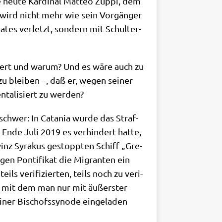
 heu­te Kar­di­nal Matteo Zup­pi, dem
ser wird nicht mehr wie sein Vor­gän­ger
aa­tes ver­letzt, son­dern mit Schul­ter­
i­siert und war­um? Und es wäre auch zu
zu blei­ben –, daß er, wegen sei­ner
­ta­li­siert zu werden?
o schwer: In Cata­nia wur­de das Straf­
 Ende Juli 2019 es ver­hin­dert hat­te,
­vinz Syra­kus gestopp­ten Schiff „Gre­
­gen Pon­ti­fi­kat die Migran­ten ein
ls veri­fi­zier­ten, teils noch zu veri­
­ni, mit dem man nur mit äußer­ster
ner Bischofs­syn­ode ein­ge­la­den