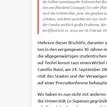
die Voll­ver­samm­lung der Ita­lie­ni­schen Bi
nen von [Kar­di­nal Giu­sep­pe] Siri oder [Ka
noch die Schmeich­ler, jene, die gese­hen we
scho­ben, und dann spre­chen wir nur noch ü
der Fami­lie wirk­lich gro­ße Pro­ble­me, di
ver­öf­fent­licht in:
Jesus
am 10. Febru­ar 20
Meh­re­re die­ser Bischö­fe, dar­un­ter
ten in den ver­gan­ge­nen 30 Jah­ren me
die all­ge­gen­wär­ti­gen stu­den­ti­sche
auf Teu­fel komm raus einen Wir­bel mac
Camil­lo Rui­ni, am 24. Sep­tem­ber 200
ri­tät des Staa­tes und der Ver­wei­ge­
auf einer Pres­se­kon­fe­renz behaupt
Wir haben es nun nicht mit ande­ren M
die Uni­ver­si­tät
La Sapi­en­za
gegrün­det