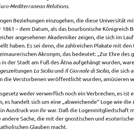
uro-Medi­ter­ra­ne­an Rela­ti­ons
.
engen Bezie­hun­gen ein­zu­ge­hen, die die­se Uni­ver­si­tät mi
861 – dem Datum, als das bour­bo­ni­sche König­reich Bei­d
cher ange­se­he­ner Aka­de­mi­ker zei­gen, die sich im Lau­f
­stellt haben. Es sei denn, die zahl­rei­chen Pla­ka­te mit 
 frei­mau­re­ri­schen Akro­nym, das bedeu­tet: „Zur Ehre des 
en in der Stadt am Fuß des Ätna auf­ge­hängt wur­den, ware
ges­zei­tun­gen
La Sici­lia
und
Il Giorn­a­le di Sici­lia
, die sich 
e Ver­stor­be­nen ver­öf­fent­licht wur­den, amü­sie­ren w
­ge­setz weder ver­werf­lich noch ein Ver­bre­chen, es ist ei
denn, es han­delt sich um eine „abwei­chen­de“ Loge wie die
ein Aus­druck von ihr war. Daß die Logen­mit­glied­schaft mi
ne ande­re Sache, die mit der gno­sti­schen und eso­te­ri­sc
katho­li­schen Glau­ben macht.