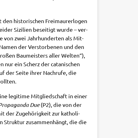
t den histo­ri­schen Frei­mau­rer­lo­gen
er Sizi­li­en besei­tigt wur­de – ver­
e von zwei Jahr­hun­der­ten als Mit­
den Namen der Ver­stor­be­nen und den
gro­ßen Bau­mei­sters aller Wel­ten“),
n nur ein Scherz der cata­ni­schen
auf der Sei­te ihrer Nach­ru­fe, die
ollten.
ne legi­ti­me Mit­glied­schaft in einer
Pro­pa­gan­da Due
(P2), die von der
t der Zuge­hö­rig­keit zur katho­li­
hen Struk­tur zusam­men­hängt, die die