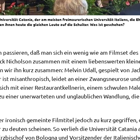
niversität Catania, der am meisten freimaurerischen Universität Italiens, die
n ihnen heute die gleichen Leute auf die Schulter. Was ist geschehen?
m pas­sie­ren, daß man sich ein wenig wie am Film­set des 
ack Nichol­son zusam­men mit einem lie­bens­wer­ten klei­nen
n wir ihn kurz zusam­men: Mel­vin Udall, gespielt von Jack
 er ist mis­an­thro­pisch, lei­det an einer Zwangs­neu­ro­se 
sich mit einer Restau­rant­kell­ne­rin, einem schwu­len Ma
zu einer uner­war­te­ten und unglaub­li­chen Wand­lung, die 
er iro­nisch gemein­te Film­ti­tel jedoch zu kurz gegrif­fen
 deu­ten schei­nen. So ver­lieh die Uni­ver­si­tät Cata­nia 
z­bi­schof von Bolo­gna und Vor­sit­zen­der der Ita­lie­ni­sc