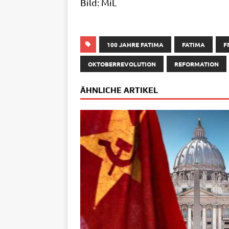
Bild: MiL
100 JAHRE FATIMA
FATIMA
F
OKTOBERREVOLUTION
REFORMATION
ÄHNLICHE ARTIKEL