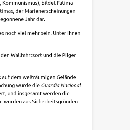
, Kom­mu­nis­mus), bil­det Fati­ma
ti­mas, der Mari­en­er­schei­nun­gen
begon­ne­ne Jahr dar.
n es noch viel mehr sein. Unter ihnen
den Wall­fahrts­ort und die Pil­ger
s auf dem weit­räu­mi­gen Gelän­de
wa­chung wur­de die
Guar­dia Nacio­nal
rt, und ins­ge­samt wer­den die
gen wur­den aus Sicher­heits­grün­den