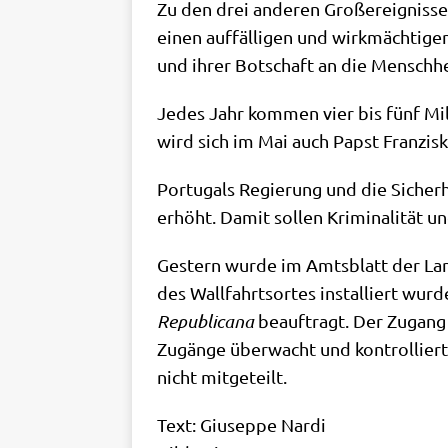
Zu den drei ande­ren Groß­ereig­nis­se
einen auf­fäl­li­gen und wirk­mäch­ti­g
und ihrer Bot­schaft an die Mensch­hei
Jedes Jahr kom­men vier bis fünf Mil­l
wird sich im Mai auch Papst Fran­zis­
Por­tu­gals Regie­rung und die Sicher­
erhöht. Damit sol­len Kri­mi­na­li­tät 
Gestern wur­de im Amts­blatt der Lan
des Wall­fahrts­or­tes instal­liert wu
Repu­bli­ca­na
beauf­tragt. Der Zugang 
Zugän­ge über­wacht und kon­trol­liert.
nicht mitgeteilt.
Text: Giu­sep­pe Nardi