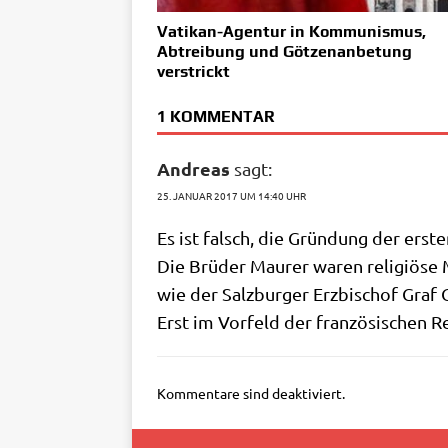
Vatikan-Agentur in Kommunismus,
Abtreibung und Götzenanbetung
verstrickt
1 KOMMENTAR
Andreas
sagt:
25. JANUAR 2017 UM 14:40 UHR
Es ist falsch, die Grün­dung der erst
Die Brü­der Mau­rer waren reli­giö­se
wie der Salz­bur­ger Erz­bi­schof Gra
Erst im Vor­feld der fran­zö­si­schen R
Kommentare sind deaktiviert.