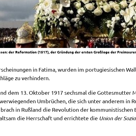
ssen: der Reformation (1517), der Gründung der ersten Großloge der Freimaure
schei­nun­gen in Fati­ma, wur­den im por­tu­gie­si­schen Wall­
chlä­ge zu verhindern.
und dem 13. Okto­ber 1917 sechs­mal die Got­tes­mut­ter Ma
schwer­wie­gen­den Umbrü­chen, die sich unter ande­rem in 
 brach in Ruß­land die Revo­lu­ti­on der kom­mu­ni­sti­schen 
t­sam die Herr­schaft und errich­te­te die
Uni­on der Sozia­l