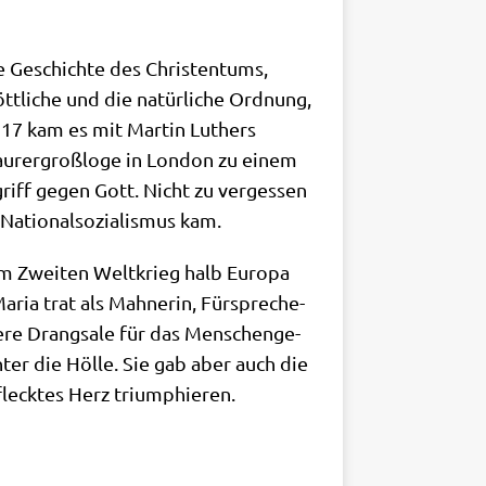
ie Geschich­te des Chri­sten­tums,
­li­che und die natür­li­che Ord­nung,
1517 kam es mit Mar­tin Luthers
u­rer­groß­lo­ge in Lon­don zu einem
griff gegen Gott. Nicht zu ver­ges­sen
atio­nal­so­zia­lis­mus kam.
em Zwei­ten Welt­krieg halb Euro­pa
Maria trat als Mah­ne­rin, Für­spre­che­
­re Drang­sa­le für das Men­schen­ge­
­ter die Höl­le. Sie gab aber auch die
fleck­tes Herz triumphieren.