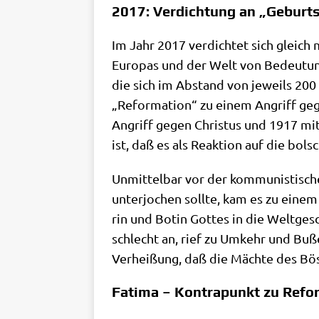
2017: Verdichtung an „Geburt
Im Jahr 2017 ver­dich­tet sich gleich 
Euro­pas und der Welt von Bedeu­tung 
die sich im Abstand von jeweils 200 J
„Refor­ma­ti­on“ zu einem Angriff geg
Angriff gegen Chri­stus und 1917 mit d
ist, daß es als Reak­ti­on auf die bol­
Unmit­tel­bar vor der kom­mu­ni­sti­s
unter­jo­chen soll­te, kam es zu einem üb
rin und Botin Got­tes in die Welt­ge­s
schlecht an, rief zu Umkehr und Buße u
Ver­hei­ßung, daß die Mäch­te des Bö
Fatima – Kontrapunkt zu Ref