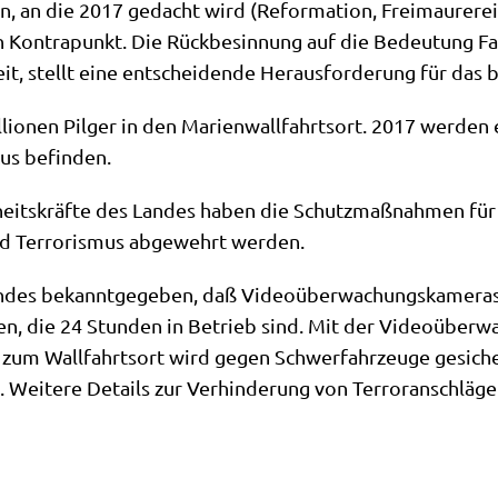
n, an die 2017 gedacht wird (Refor­ma­ti­on, Frei­mau­re­rei
en Kon­tra­punkt. Die Rück­be­sin­nung auf die Bedeu­tung Fa
t, stellt eine ent­schei­den­de Her­aus­for­de­rung für das 
io­nen Pil­ger in den Mari­en­wall­fahrts­ort. 2017 wer­de
kus befinden.
heits­kräf­te des Lan­des haben die Schutz­maß­nah­men für 
und Ter­ro­ris­mus abge­wehrt werden.
­des bekannt­ge­ge­ben, daß Video­über­wa­chungs­ka­me­ra
r­den, die 24 Stun­den in Betrieb sind. Mit der Video­über­
zum Wall­fahrts­ort wird gegen Schwer­fahr­zeu­ge gesi­che
 Wei­te­re Details zur Ver­hin­de­rung von Ter­ror­an­schlä­