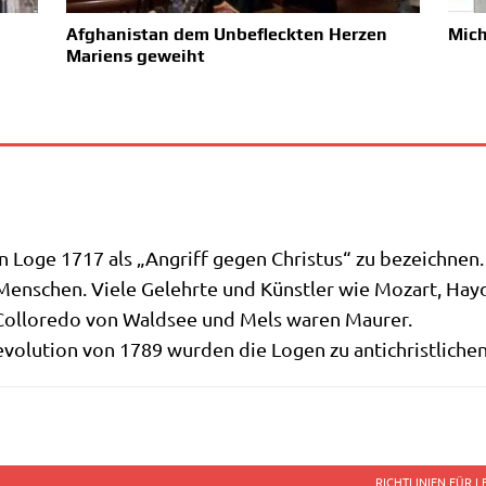
Afghanistan dem Unbefleckten Herzen
Mich
Mariens geweiht
en Loge 1717 als „Angriff gegen Chri­stus“ zu bezeichnen.
 Men­schen. Vie­le Gelehr­te und Künst­ler wie Mozart, Hay­
f Col­lo­re­do von Wald­see und Mels waren Maurer.
evo­lu­ti­on von 1789 wur­den die Logen zu anti­christ­li­ch
RICHTLINIEN FÜR 