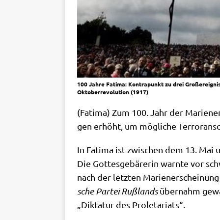
100 Jahre Fatima: Kontrapunkt zu drei Großereigni
Oktoberrevolution (1917)
(Fati­ma) Zum 100. Jahr der Mari­en­er­
gen erhöht, um mög­li­che Ter­ror­an­s
In Fati­ma ist zwi­schen dem 13. Mai 
Die Got­tes­ge­bä­re­rin warn­te vor 
nach der letz­ten Mari­en­er­schei­nung
sche Par­tei Ruß­lands
über­nahm gewal
„Dik­ta­tur des Proletariats“.