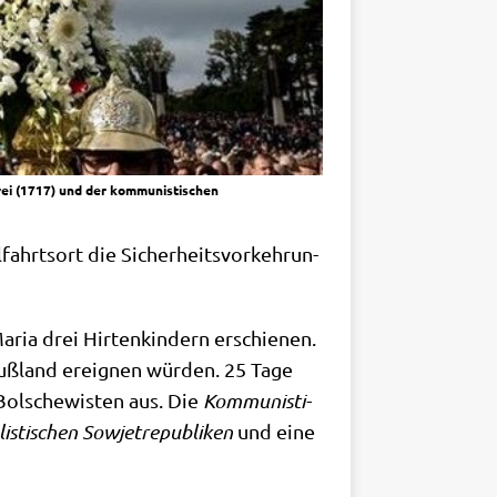
rei (1717) und der kommunistischen
fahrts­ort die Sicher­heits­vor­keh­run­
ria drei Hir­ten­kin­dern erschie­nen.
Ruß­land ereig­nen wür­den. 25 Tage
Bol­sche­wi­sten aus. Die
Kom­mu­ni­sti­
i­sti­schen Sowjet­re­pu­bli­ken
und eine