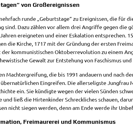
stagen“ von Großereignissen
mehr­fach run­de „Geburts­ta­ge“ zu Ereig­nis­sen, die für d
sind. Dazu zäh­len vor allem drei Angrif­fe gegen die gött
ah­ren ereig­ne­ten und einer Eska­la­ti­on ent­spre­chen. 
en die Kir­che, 1717 mit der Grün­dung der ersten Frei­ma
er kom­mu­ni­sti­schen Okto­ber­re­vo­lu­ti­on zu einem An
sche­wi­sti­sche Gewalt zur Ent­ste­hung von Faschis­mus und N
chen Macht­er­grei­fung, die bis 1991 andau­ern und nach d
er­na­tür­li­chen Ein­grei­fen. Die aller­se­lig­ste Jung­frau 
chich­te ein. Sie kün­dig­te wegen der vie­len Sün­den schwe
nd ließ die Hir­ten­kin­der Schreck­li­ches schau­en, dar­un
sen nicht sie­gen wer­den, denn am Ende wer­de ihr Unbe­
ormation, Freimaurerei und Kommunismus