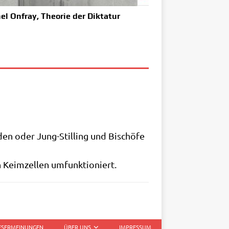
el Onfray, Theorie der Diktatur
den oder Jung-Stil­ling und Bischö­fe
en Keim­zel­len umfunktioniert.
LESERMEINUNGEN
ÜBER UNS
IMPRESSUM