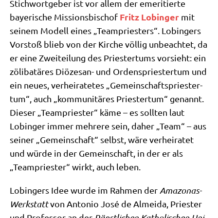
Stich­wort­ge­ber ist vor allem der eme­ri­tier­te
Fritz Lobin­ger
baye­ri­sche Mis­si­ons­bi­schof
mit
sei­nem Modell eines „Team­prie­sters“. Lobin­gers
Vor­stoß blieb von der Kir­che völ­lig unbe­ach­tet, da
er eine Zwei­tei­lung des Prie­ster­tums vor­sieht: ein
zöli­ba­t­ä­res Diö­ze­san- und Ordens­prie­ster­tum und
ein neu­es, ver­hei­ra­te­tes „Gemein­schafts­prie­ster­
tum“, auch „kom­mu­ni­tä­res Prie­ster­tum“ genannt.
Die­ser „Team­prie­ster“ käme – es soll­ten laut
Lobin­ger immer meh­re­re sein, daher „Team“ – aus
sei­ner „Gemein­schaft“ selbst, wäre ver­hei­ra­tet
und wür­de in der Gemein­schaft, in der er als
„Team­prie­ster“ wirkt, auch leben.
Lobin­gers Idee wur­de im Rah­men der
Ama­zo­nas-
Werk­statt
von Anto­nio José de Almei­da, Prie­ster
und Pro­fes­sor an der
Päpst­li­chen Katho­li­schen Uni­