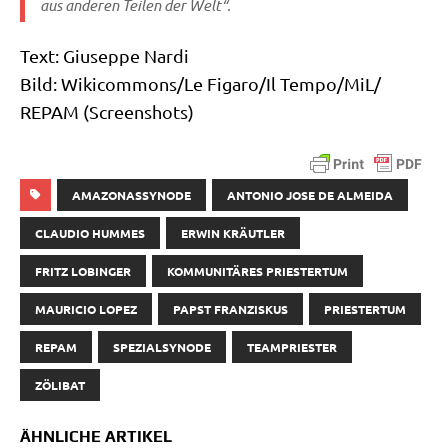
aus ande­ren Tei­len der Welt“.
Text: Giu­sep­pe Nardi
Bild: Wikicommons/​Le Figaro/​Il Tempo/​MiL/​
REPAM (Screen­shots)
AMAZONASSYNODE
ANTONIO JOSE DE ALMEIDA
CLAUDIO HUMMES
ERWIN KRÄUTLER
FRITZ LOBINGER
KOMMUNITÄRES PRIESTERTUM
MAURICIO LOPEZ
PAPST FRANZISKUS
PRIESTERTUM
REPAM
SPEZIALSYNODE
TEAMPRIESTER
ZÖLIBAT
ÄHNLICHE ARTIKEL