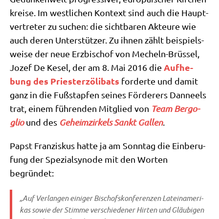
krei­se. Im west­li­chen Kon­text sind auch die Haupt­
ver­tre­ter zu suchen: die sicht­ba­ren Akteu­re wie
auch deren Unter­stüt­zer. Zu ihnen zählt bei­spiels­
wei­se der neue Erz­bi­schof von Mecheln-Brüs­sel,
Auf­he­
Jozef De Kesel, der am 8. Mai 2016 die
bung des Prie­ster­zö­li­bats
for­der­te und damit
ganz in die Fuß­stap­fen sei­nes För­de­rers Dan­neels
trat, einem füh­ren­den Mit­glied von
Team Berg­o­
glio
und des
Geheim­zir­kels Sankt Gal­len
.
Papst Fran­zis­kus hat­te ja am Sonn­tag die Ein­be­ru­
fung der Spe­zi­al­syn­ode mit den Wor­ten
begründet:
„Auf Ver­lan­gen eini­ger Bischofs­kon­fe­ren­zen Latein­ame­ri­
kas sowie der Stim­me ver­schie­de­ner Hir­ten und Gläu­bi­gen