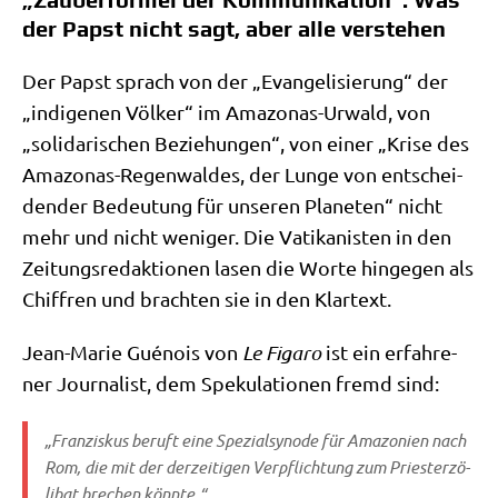
der Papst nicht sagt, aber alle verstehen
Der Papst sprach von der „Evan­ge­li­sie­rung“ der
„indi­ge­nen Völ­ker“ im Ama­zo­nas-Urwald, von
„soli­da­ri­schen Bezie­hun­gen“, von einer „Kri­se des
Ama­zo­nas-Regen­wal­des, der Lun­ge von ent­schei­
den­der Bedeu­tung für unse­ren Pla­ne­ten“ nicht
mehr und nicht weni­ger. Die Vati­ka­ni­sten in den
Zei­tungs­re­dak­tio­nen lasen die Wor­te hin­ge­gen als
Chif­fren und brach­ten sie in den Klartext.
Jean-Marie Gué­nois von
Le Figa­ro
ist ein erfah­re­
ner Jour­na­list, dem Spe­ku­la­tio­nen fremd sind:
„Fran­zis­kus beruft eine Spe­zi­al­syn­ode für Ama­zo­ni­en nach
Rom, die mit der der­zei­ti­gen Ver­pflich­tung zum Prie­ster­zö­
li­bat bre­chen könnte.“