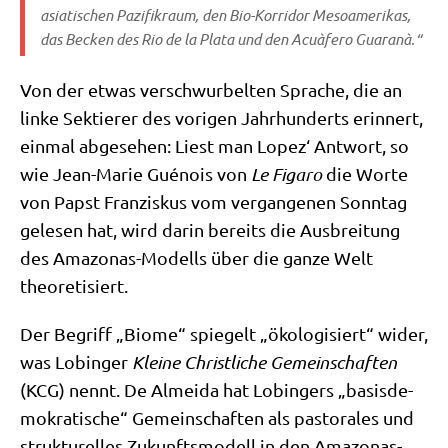
asia­ti­schen Pazi­fik­raum, den Bio-Kor­ri­dor Meso­ame­ri­kas,
das Becken des Rio de la Pla­ta und den Acuà­fero Guaranà.“
Von der etwas ver­schwur­bel­ten Spra­che, die an
lin­ke Sek­tie­rer des vori­gen Jahr­hun­derts erin­nert,
ein­mal abge­se­hen: Liest man Lopez‘ Ant­wort, so
wie Jean-Marie Gué­nois von
Le Figa­ro
die Wor­te
von Papst Fran­zis­kus vom ver­gan­ge­nen Sonn­tag
gele­sen hat, wird dar­in bereits die Aus­brei­tung
des Ama­zo­nas-Modells über die gan­ze Welt
theoretisiert.
Der Begriff „Bio­me“ spie­gelt „öko­lo­gi­siert“ wider,
was Lobin­ger
Klei­ne Christ­li­che Gemein­schaf­ten
(KCG) nennt. De Almei­da hat Lobin­gers „basis­de­
mo­kra­ti­sche“ Gemein­schaf­ten als pasto­ra­les und
struk­tu­rel­les Zukunfts­mo­dell in den Ama­zo­nas-