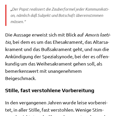
„
Der Papst rea­li­siert die Zau­ber­for­mel jeder Kom­mu­ni­ka­ti­
on, näm­lich daß Sub­jekt und Bot­schaft über­ein­stim­men
müssen.“
Die Aus­sa­ge erweist sich mit Blick auf
Amo­ris lae­ti­
tia
, bei dem es um das Ehe­sa­kra­ment, das Altar­sa­
kra­ment und das Buß­sa­kra­ment geht, und nun die
Ankün­di­gung der Spe­zi­al­syn­ode, bei der es offen­
kun­dig um das Wei­he­sa­kra­ment gehen soll, als
bemer­kens­wert mit unan­ge­neh­mem
Beigeschmack.
Stille, fast verstohlene Vorbereitung
In den ver­gan­ge­nen Jah­ren wur­de lei­se vor­be­rei­
tet, in aller Stil­le, fast ver­stoh­len. Weni­ge Stim­