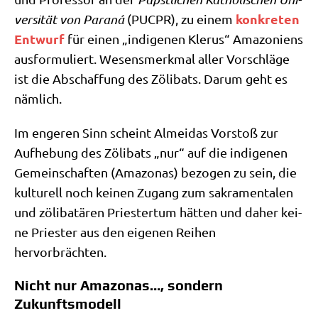
kon­kre­ten
ver­si­tät von Paraná
(PUCPR), zu einem
Ent­wurf
für einen „indi­ge­nen Kle­rus“ Ama­zo­ni­ens
aus­for­mu­liert. Wesens­merk­mal aller Vor­schlä­ge
ist die Abschaf­fung des Zöli­bats. Dar­um geht es
nämlich.
Im enge­ren Sinn scheint Almei­das Vor­stoß zur
Auf­he­bung des Zöli­bats „nur“ auf die indi­ge­nen
Gemein­schaf­ten (Ama­zo­nas) bezo­gen zu sein, die
kul­tu­rell noch kei­nen Zugang zum sakra­men­ta­len
und zöli­ba­t­ä­ren Prie­ster­tum hät­ten und daher kei­
ne Prie­ster aus den eige­nen Rei­hen
hervorbrächten.
Nicht nur Amazonas…, sondern
Zukunftsmodell