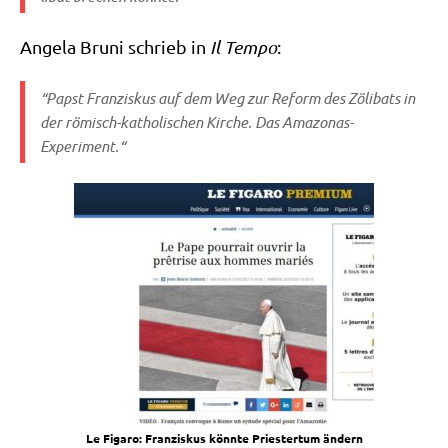
Ange­la Bruni schrieb in
Il Tem­po
:
“Papst Fran­zis­kus auf dem Weg zur Reform des Zöli­bats in
der römisch-katho­li­schen Kir­che. Das Amazonas-
Experiment.“
Le Figa­ro: Fran­zis­kus könn­te Prie­ster­tum ändern