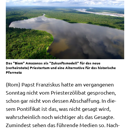
Das "Biom" Amazonas als "Zukunftsmodell" für das neue
(verheiratete) Priestertum und eine Alternative für das historische
Pfarrnetz
(Rom) Papst Fran­zis­kus hat­te am ver­gan­ge­nen
Sonn­tag nicht vom Prie­ster­zö­li­bat gespro­chen,
schon gar nicht von des­sen Abschaf­fung. In die­
sem Pon­ti­fi­kat ist das, was nicht gesagt wird,
wahr­schein­lich noch wich­ti­ger als das Gesag­te.
Zumin­dest sehen das füh­ren­de Medi­en so. Nach­