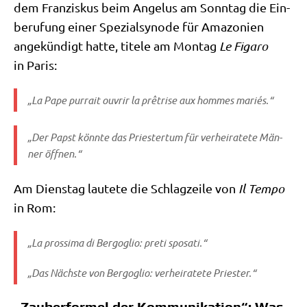
dem Fran­zis­kus beim Ange­lus am Sonn­tag die Ein­
be­ru­fung einer Spe­zi­al­syn­ode für Ama­zo­ni­en
ange­kün­digt hat­te, titele am Mon­tag
Le Figa­ro
in Paris:
„La Pape pur­rait ouvr­ir la prêtri­se aux hom­mes mariés.“
„Der Papst könn­te das Prie­ster­tum für ver­hei­ra­te­te Män­
ner öffnen.“
Am Diens­tag lau­te­te die Schlag­zei­le von
Il Tem­po
in Rom:
„La pros­si­ma di Berg­o­glio: pre­ti sposati.“
„Das Näch­ste von Berg­o­glio: ver­hei­ra­te­te Priester.“
„Zauberformel der Kommunikation“: Was