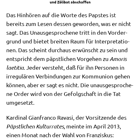
und Zöli­bat abschaffen
Das Hin­hö­ren auf die Wor­te des Pap­stes ist
bereits zum Lesen des­sen gewor­den, was er nicht
sagt. Das Unaus­ge­spro­che­ne tritt in den Vor­der­
grund und bie­tet brei­ten Raum für Inter­pre­ta­tio­
nen. Das scheint durch­aus erwünscht zu sein und
ent­spricht dem päpst­li­chen Vor­ge­hen zu
Amo­ris
lae­ti­tia
. Jeder ver­steht, daß für ihn Per­so­nen in
irre­gu­lä­ren Ver­bin­dun­gen zur Kom­mu­ni­on gehen
kön­nen, aber er sagt es nicht. Die unaus­ge­spro­che­
ne Order wird von der Gefolg­schaft in die Tat
umgesetzt.
Kar­di­nal Gian­fran­co Rava­si, der Vor­sit­zen­de des
Päpst­li­chen Kul­tur­ra­tes
, mein­te im April 2013,
einen Monat nach der Wahl von Franziskus: