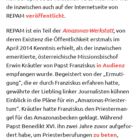
de inzwi­schen auch auf der Inter­net­sei­te von
ver­öf­fent­licht
REPAM
.
REPAM ist ein Teil der
Ama­zo­nas-Werk­statt
, von
deren Exi­stenz die Öffent­lich­keit erst­mals im
April 2014 Kennt­nis erhielt, als der inzwi­schen
eme­ri­tier­te, öster­rei­chi­sche Mis­si­ons­bi­schof
in Audi­enz
Erwin Kräut­ler von Papst Fran­zis­kus
emp­fan­gen wur­de. Begei­stert von der „Ermu­ti­
gung“, die er durch Fran­zis­kus erfah­ren hat­te,
gewähr­te der Lieb­ling lin­ker Jour­na­li­sten küh­nen
Ein­blick in die Plä­ne für ein „Ama­zo­nas-Prie­ster­
tum“. Kräut­ler hat­te Fran­zis­kus den Prie­ster­man­
gel für das Ama­zo­nas­becken geklagt. Wäh­rend
Papst Bene­dikt XVI. ihn zwei Jah­re zuvor auf­ge­for­
zu beten
dert habe, um Prie­ster­be­ru­fun­gen
,