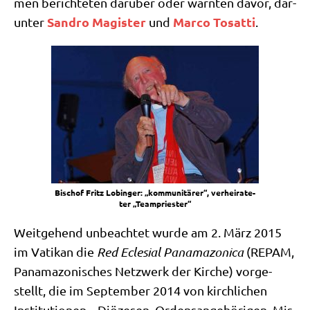
men berich­te­ten dar­über oder warn­ten davor, dar­
San­dro Magi­ster
Mar­co Tosat­ti
un­ter
und
.
Bischof Fritz Lobin­ger: „kom­mu­ni­tä­rer“, ver­hei­ra­te­
ter „Team­prie­ster“
Weit­ge­hend unbe­ach­tet wur­de am 2. März 2015
im Vati­kan die
Red Ecle­si­al Pana­ma­zo­ni­ca
(REPAM,
Pana­ma­zo­ni­sches Netz­werk der Kir­che) vor­ge­
stellt, die im Sep­tem­ber 2014 von kirch­li­chen
Insti­tu­tio­nen, „Diö­ze­sen, Ordens­an­ge­hö­ri­gen, Mis­