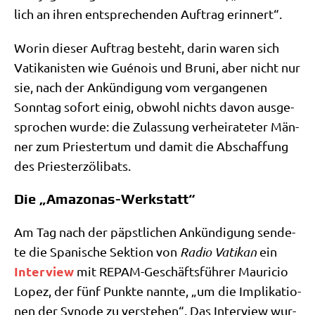
lich an ihren ent­spre­chen­den Auf­trag erinnert“.
Wor­in die­ser Auf­trag besteht, dar­in waren sich
Vati­ka­ni­sten wie Gué­nois und Bruni, aber nicht nur
sie, nach der Ankün­di­gung vom ver­gan­ge­nen
Sonn­tag sofort einig, obwohl nichts davon aus­ge­
spro­chen wur­de: die Zulas­sung ver­hei­ra­te­ter Män­
ner zum Prie­ster­tum und damit die Abschaf­fung
des Priesterzölibats.
Die „Amazonas-Werkstatt“
Am Tag nach der päpst­li­chen Ankün­di­gung sen­de­
te die Spa­ni­sche Sek­ti­on von
Radio Vati­kan
ein
Inter­view
mit REPAM-Geschäfts­füh­rer Mau­ricio
Lopez, der fünf Punk­te nann­te, „um die Impli­ka­tio­
nen der Syn­ode zu ver­ste­hen“. Das Inter­view wur­