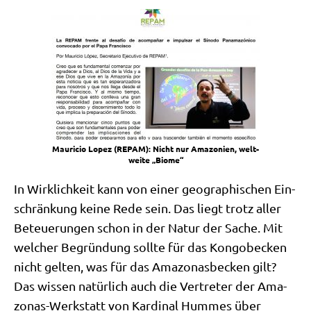
Mau­ricio Lopez (REPAM): Nicht nur Ama­zo­ni­en, welt­
wei­te „Bio­me“
In Wirk­lich­keit kann von einer geo­gra­phi­schen Ein­
schrän­kung kei­ne Rede sein. Das liegt trotz aller
Beteue­run­gen schon in der Natur der Sache. Mit
wel­cher Begrün­dung soll­te für das Kon­go­becken
nicht gel­ten, was für das Ama­zo­nas­becken gilt?
Das wis­sen natür­lich auch die Ver­tre­ter der Ama­
zo­nas-Werk­statt von Kar­di­nal Hum­mes über