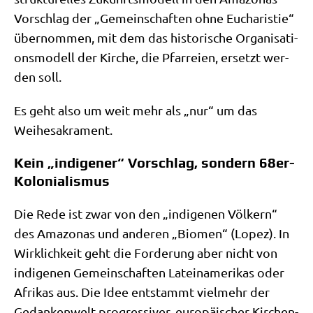
Vor­schlag der „Gemein­schaf­ten ohne Eucha­ri­stie“
über­nom­men, mit dem das histo­ri­sche Orga­ni­sa­ti­
ons­mo­dell der Kir­che, die Pfar­rei­en, ersetzt wer­
den soll.
Es geht also um weit mehr als „nur“ um das
Weihesakrament.
Kein „indigener“ Vorschlag, sondern 68er-
Kolonialismus
Die Rede ist zwar von den „indi­ge­nen Völ­kern“
des Ama­zo­nas und ande­ren „Bio­men“ (Lopez). In
Wirk­lich­keit geht die For­de­rung aber nicht von
indi­ge­nen Gemein­schaf­ten Latein­ame­ri­kas oder
Afri­kas aus. Die Idee ent­stammt viel­mehr der
Gedan­ken­welt pro­gres­si­ver, euro­päi­scher Kir­chen­