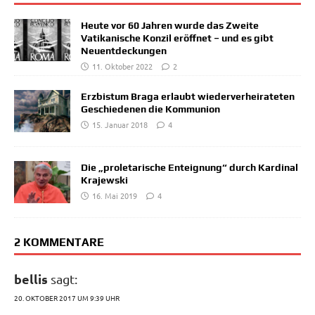
Heute vor 60 Jahren wurde das Zweite
Vatikanische Konzil eröffnet – und es gibt
Neuentdeckungen
11. Oktober 2022
2
Erzbistum Braga erlaubt wiederverheirateten
Geschiedenen die Kommunion
15. Januar 2018
4
Die „proletarische Enteignung“ durch Kardinal
Krajewski
16. Mai 2019
4
2 KOMMENTARE
bellis
sagt:
20. OKTOBER 2017 UM 9:39 UHR