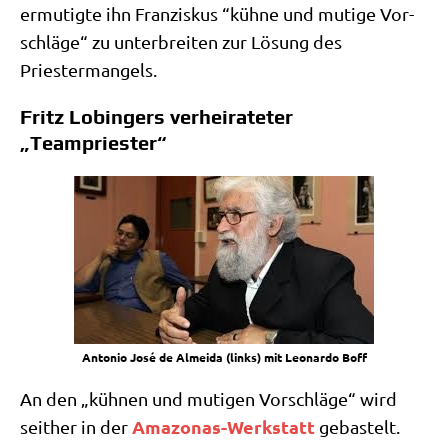
ermu­tig­te ihn Fran­zis­kus “küh­ne und muti­ge Vor­
schlä­ge“ zu unter­brei­ten zur Lösung des
Priestermangels.
Fritz Lobingers verheirateter
„Teampriester“
Anto­nio José de Almei­da (links) mit Leo­nar­do Boff
An den „küh­nen und muti­gen Vor­schlä­ge“ wird
Ama­zo­nas-Werk­statt
seit­her in der
geba­stelt.