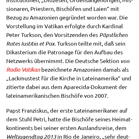
sio­na­ren, Prie­stern, Bischö­fen und Lai­en“ mit
Bezug zu Ama­zo­ni­en gegrün­det wor­den war. Die
Vor­stel­lung im Vati­kan erfolg­te durch Kar­di­nal
Peter Turk­son, den Vor­sit­zen­den des
Päpst­li­chen
Rates Ius­ti­tia et Pax
. Turk­son teil­te mit, daß sein
Dik­aste­ri­um die Patro­na­ge für den Auf­bau des
Netz­werks über­nimmt. Die Deut­sche Sek­ti­on
von
Radio Vati­kan
bezeich­ne­te Ama­zo­ni­en damals als
„Lack­mus­test für die Kir­che in Latein­ame­ri­ka“ und
zitier­te dabei aus dem Apa­re­ci­da-Doku­ment der
latein­ame­ri­ka­ni­schen Bischö­fe von 2007.
Papst Fran­zis­kus, der erste Latein­ame­ri­ka­ner auf
dem Stuhl Petri, hat­te die Bischö­fe sei­nes Hei­mat­
kon­ti­nents bei sei­ner ersten Aus­lands­rei­se, dem
Welt­ju­gend­tag
2013
in Rio de Janei­ro, „sehr deut­