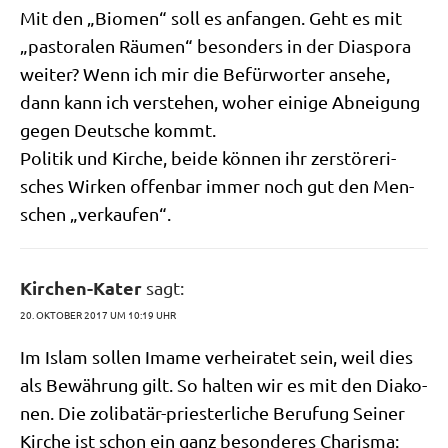
Mit den „Bio­men“ soll es anfan­gen. Geht es mit
„pasto­ra­len Räu­men“ beson­ders in der Dia­spo­ra
wei­ter? Wenn ich mir die Befür­wor­ter anse­he,
dann kann ich ver­ste­hen, woher eini­ge Abnei­gung
gegen Deut­sche kommt.
Poli­tik und Kir­che, bei­de kön­nen ihr zer­stö­re­ri­
sches Wir­ken offen­bar immer noch gut den Men­
schen „ver­kau­fen“.
Kirchen-Kater
sagt:
20. OKTOBER 2017 UM 10:19 UHR
Im Islam sol­len Ima­me ver­hei­ra­tet sein, weil dies
als Bewäh­rung gilt. So hal­ten wir es mit den Dia­ko­
nen. Die zoli­ba­t­är-prie­ster­li­che Beru­fung Sei­ner
Kir­che ist schon ein ganz beson­de­res Cha­ris­ma: