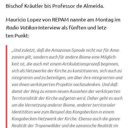
Bischof Kräut­ler bis Pro­fes­sor de Almeida.
Mau­ricio Lopez von REPAM nann­te am Mon­tag im
Radio Vati­kan
-Inter­view als fünf­ten und letz­
ten Punkt:
„Und zuletzt, daß die Ama­zo­nas-Syn­ode nicht nur für Ama­
zo­ni­en gilt, son­dern auch für ande­re Bio­me eine Mög­lich­
keit ist, die auch mit einem Arti­ku­la­ti­ons­pro­zeß begin­nen,
sich als Netz­wer­ke der Kir­che zu kon­sti­tu­ie­ren, sich auch zu
inte­grie­ren und zu betei­li­gen, um über ihre inte­grier­ten und
von ihnen ver­kör­per­ten Pro­jek­te nach­zu­den­ken. Und daß
damit der Weg zu einem neu­en Aus­se­hen der ver­kör­per­ten
Ter­ri­to­ri­a­li­tät der Kir­che auf­ge­tan wird. Daher geht es auch
um die Ver­net­zung ande­rer Bio­me, ande­rer ter­ri­to­ria­ler
Iden­ti­tä­ten wie zum Bei­spiel das Kon­go­becken in einem
Kon­go­becken-Netz­werk der Kir­che. Eben­so auch die gan­ze
Rea­li­tät der Tro­pen­wäl­der und die ozea­ni­sche Rea­li­tät im