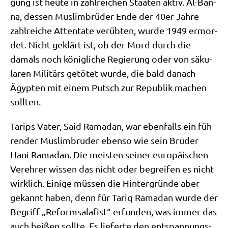
gung ist heu­te in zahl­rei­chen Staa­ten aktiv. Al-Ban­
na, des­sen Mus­lim­brü­der Ende der 40er Jah­re
zahl­rei­che Atten­ta­te ver­üb­ten, wur­de 1949 ermor­
det. Nicht geklärt ist, ob der Mord durch die
damals noch könig­li­che Regie­rung oder von säku­
la­ren Mili­tärs getö­tet wur­de, die bald danach
Ägyp­ten mit einem Putsch zur Repu­blik machen
sollten.
Tarips Vater, Said Rama­dan, war eben­falls ein füh­
ren­der Mus­lim­bru­der eben­so wie sein Bru­der
Hani Rama­dan. Die mei­sten sei­ner euro­päi­schen
Ver­eh­rer wis­sen das nicht oder begrei­fen es nicht
wirk­lich. Eini­ge müs­sen die Hin­ter­grün­de aber
gekannt haben, denn für Tariq Rama­dan wur­de der
Begriff „Reform­sa­la­fist“ erfun­den, was immer das
auch hei­ßen soll­te. Es lie­fer­te den ent­span­nungs­