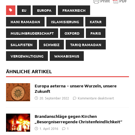
EU
EUROPA
FRANKREICH
HANI RAMADAN
ISLAMISIERUNG
KATAR
MUSLIMBRUDERSCHAFT
OXFORD
PARIS
SALAFISTEN
SCHWEIZ
TARIQ RAMADAN
VERGEWALTIGUNG
WAHABISMUS
ÄHNLICHE ARTIKEL
Europa aeterna – unsere Wurzeln, unsere
Zukunft
20. September 2022
Kommentare deaktiviert
Brandanschläge gegen Kirchen
„Besorgniserregende Christenfeindlichkeit“
1. April 2016
1