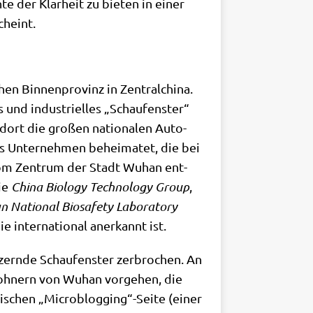
te der Klar­heit zu bie­ten in einer
cheint.
n Bin­nen­pro­vinz in Zen­tral­chi­na.
und indu­stri­el­les „Schau­fen­ster“
l dort die gro­ßen natio­na­len Auto­
 es Unter­neh­men behei­ma­tet, die bei
r vom Zen­trum der Stadt Wuhan ent­
die
Chi­na Bio­lo­gy Tech­no­lo­gy Group
,
Natio­nal Bio­sa­fe­ty Labo­ra­to­ry
e inter­na­tio­nal aner­kannt ist.
zern­de Schau­fen­ster zer­bro­chen. An
­woh­nern von Wuhan vor­ge­hen, die
e­si­schen „Microblogging“-Seite (einer