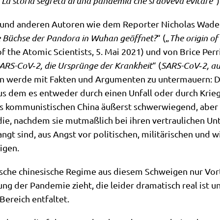
 La sto­ria segre­ta di una pan­de­mia che si dove­va evi­t­are
”)
en und ande­ren Autoren wie dem Repor­ter Nicho­las Wade 
üch­se der Pan­do­ra in Wuhan geöff­net?
“ („
The ori­gin of
n of the Ato­mic Sci­en­tists, 5. Mai 2021) und von Bri­ce Per
ARS-CoV‑2, die Ursprün­ge der Krank­heit
“ (
SARS-CoV‑2, aux
en wer­de mit Fak­ten und Argu­men­ten zu unter­mau­ern: Das
us dem es ent­we­der durch einen Unfall oder durch Kriegs­
es kom­mu­ni­sti­schen Chi­na äußerst schwer­wie­gend, aber
die, nach­dem sie mut­maß­lich bei ihren ver­trau­li­chen Un
angt sind, aus Angst vor poli­ti­schen, mili­tä­ri­schen und w
igen.
i­sche chi­ne­si­sche Regime aus die­sem Schwei­gen nur Vor­
ung der Pan­de­mie zieht, die lei­der dra­ma­tisch real ist u
n Bereich entfaltet.