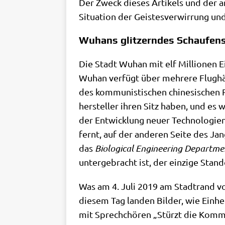
Der Zweck die­ses Arti­kels und der an
Situa­ti­on der Gei­stes­ver­wir­rung u
Wuhans glitzerndes Schaufens
Die Stadt Wuhan mit elf Mil­lio­nen Ein
Wuhan ver­fügt über meh­re­re Flug­hä­f
des kom­mu­ni­sti­schen chi­ne­si­schen
her­stel­ler ihren Sitz haben, und es w
der Ent­wick­lung neu­er Tech­no­lo­g
fernt, auf der ande­ren Sei­te des Jang
das
Bio­lo­gi­cal Engi­nee­ring Depart­m
unter­ge­bracht ist, der ein­zi­ge Stand­
Was am 4. Juli 2019 am Stadt­rand von 
die­sem Tag lan­den Bil­der, wie Ein­h
mit Sprech­chö­ren „Stürzt die Kom­mu­