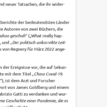
d neu­er Tat­sa­chen, die ihr wider­
­be­rich­te der bedeu­tend­sten Län­der
ß die Autoren von zwei Büchern, die
 Wuhan geschah
“ („What real­ly hap­
, und „
Der poli­tisch unkor­rek­te Leit­
as von Reg­nery für März 2022 ange­
on der Ereig­nis­se vor, die auf Sekun­
ste mit dem Titel „
Chi­na Covid-19.
“), ist dem Arzt und For­scher
wort von James Gold­berg und einem
 Fabri­zio Gat­ti zu ver­dan­ken und wur­
me Geschich­te einer Pan­de­mie, die es