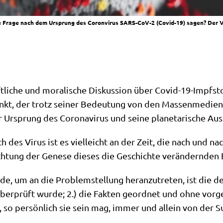
gte Frage nach dem Ursprung des Coronvirus SARS-CoV-2 (Covid-19) sagen? Der
t­li­che und mora­li­sche Dis­kus­si­on über Covid-19-Impf­st
kt, der trotz sei­ner Bedeu­tung von den Mas­sen­me­di­en und
rsprung des Coro­na­vi­rus und sei­ne pla­ne­ta­ri­sche Au
des Virus ist es viel­leicht an der Zeit, die nach und nac
­tung der Gene­se die­ses die Geschich­te ver­än­dern­den E
 um an die Pro­blem­stel­lung her­an­zu­tre­ten, ist die des 
ber­prüft wur­de; 2.) die Fak­ten geord­net und ohne vor­ge­f
die, so per­sön­lich sie sein mag, immer und allein von der S