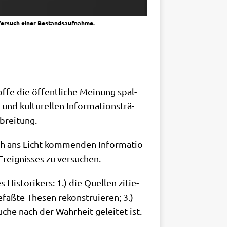
 Versuch einer Bestandsaufnahme.
of­fe die öffent­li­che Mei­nung spal­
 kul­tu­rel­len Infor­ma­ti­ons­trä­
sbreitung.
h ans Licht kom­men­den Infor­ma­tio­
reig­nis­ses zu versuchen.
Histo­ri­kers: 1.) die Quel­len zitie­
aß­te The­sen rekon­stru­ie­ren; 3.)
uche nach der Wahr­heit gelei­tet ist.