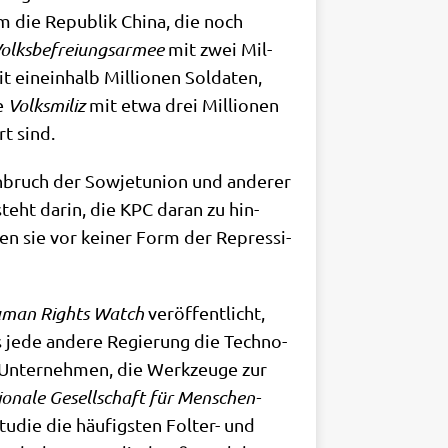
em die Repu­blik Chi­na, die noch
olks­be­frei­ungs­ar­mee
mit zwei Mil­
t ein­ein­halb Mil­lio­nen Sol­da­ten,
ie
Volks­mi­liz
mit etwa drei Mil­lio­nen
rt sind.
­bruch der Sowjet­uni­on und ande­rer
steht dar­in, die KPC dar­an zu hin­
cken sie vor kei­ner Form der Repres­si­
man Rights Watch
ver­öf­fent­licht,
ls jede ande­re Regie­rung die Tech­no­
che Unter­neh­men, die Werk­zeu­ge zur
tio­na­le Gesell­schaft für Men­schen­
tu­die die häu­fig­sten Fol­ter- und