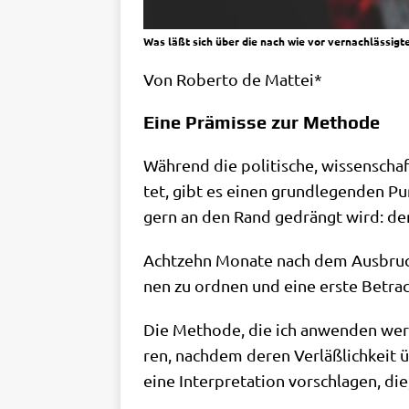
Was läßt sich über die nach wie vor vernachlässi
Von Rober­to de Mattei*
Eine Prämisse zur Methode
Wäh­rend die poli­ti­sche, wis­sen­schaf
tet, gibt es einen grund­le­gen­den Pun
gern an den Rand gedrängt wird: der U
Acht­zehn Mona­te nach dem Aus­bruch 
nen zu ord­nen und eine erste Betrach
Die Metho­de, die ich anwen­den wer­de,
ren, nach­dem deren Ver­läß­lich­keit ü
eine Inter­pre­ta­ti­on vor­schla­gen, 