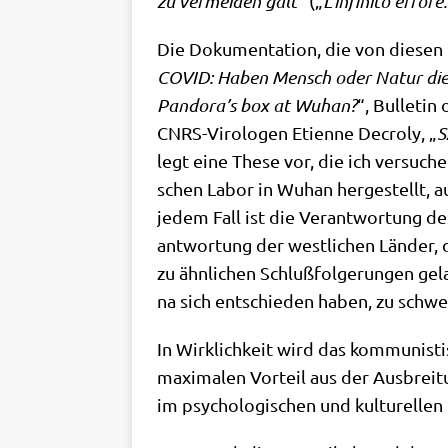
zu ver­mei­den galt
“ („
L’infinito errore.
Die Doku­men­ta­ti­on, die von die­s
COVID: Haben Mensch oder Natur die B
Pandora’s box at Wuhan?
“, Bul­le­ti
CNRS-Viro­lo­gen Eti­en­ne Decro­ly, „
S
legt eine The­se vor, die ich ver­su­ch
schen Labor in Wuhan her­ge­stellt, a
jedem Fall ist die Ver­ant­wor­tung d
ant­wor­tung der west­li­chen Län­der, 
zu ähn­li­chen Schluß­fol­ge­run­gen gel
na sich ent­schie­den haben, zu schwe
In Wirk­lich­keit wird das kom­mu­ni­st
maxi­ma­len Vor­teil aus der Aus­brei­t
im psy­cho­lo­gi­schen und kul­tu­rel­le