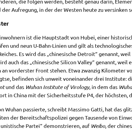
de­ren, die fol­gen wer­den, besteht genau dar­in, Ele­men­
nd der Auf­re­gung, in der der Westen heu­te zu ver­sin­ken s
ter
­woh­nern ist die Haupt­stadt von Hubei, einer histo­ri­sche
en und neun U‑Bahn-Lini­en und gilt als tech­no­lo­gi­sches 
 Rei­ches. Es wird das „chi­ne­si­sche Detroit“ genannt, wei
ird auch das „chi­ne­si­sche Sili­con Val­ley“ genannt, weil
ien an vor­der­ster Front ste­hen. Etwa zwan­zig Kilo­me­te
­tse, befin­den sich unweit von­ein­an­der drei Insti­tu­te: 
ent
und das
Wuhan Insti­tu­te of Viro­lo­gy
, in dem das
Wuhan 
ort in Chi­na mit der Sicher­heits­stu­fe P4, der höch­sten, di
Wuhan pas­sier­te, schreibt Mas­si­mo Gat­ti, hat das glit­
ei­ten der Bereit­schafts­po­li­zei gegen Tau­sen­de von Ein
ni­sti­sche Par­tei“ demon­strie­ren, auf
Wei­bo
, der chi­n