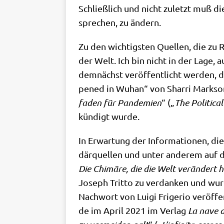
Schließ­lich und nicht zuletzt muß die
spre­chen, zu ändern.
Zu den wich­tig­sten Quel­len, die zu 
der Welt. Ich bin nicht in der Lage, a
dem­nächst ver­öf­fent­licht wer­den, 
pen­ed in Wuhan“ von Shar­ri Mark­son
fa­den für Pan­de­mien
“ („
The Poli­ti­ca
kün­digt wurde.
In Erwar­tung der Infor­ma­tio­nen, die
där­quel­len und unter ande­rem auf de
Die Chi­mä­re, die die Welt ver­än­dert 
Joseph Tritto zu ver­dan­ken und wu
Nach­wort von Lui­gi Fri­ge­rio ver­öf­fe
de im April 2021 im Ver­lag
La nave d