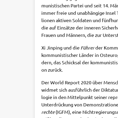
mu­ni­sti­schen Par­tei und seit 14. Mä
immer freie und unab­hän­gi­ge Insel T
lio­nen akti­ven Sol­da­ten und fünf­hun
die auf Ein­sät­ze der inne­ren Sicher­h
Frau­en und Män­nern, die zur Unter­stüt
Xi Jin­ping und die
Füh­rer
der Kom­mu­
kom­mu­ni­sti­scher Län­der in Ost­eu­r
dern, das Schick­sal der kom­mu­ni­sti­
on zurück.
Der World Report 2020 über Men­schen
wid­met sich aus­führ­lich der Dik­ta­
lo­gie in den Mit­tel­punkt sei­ner repr
Unter­drückung von Demon­stra­tio­nen 
rech­te
(IGFM), eine Nicht­re­gie­rungs­o