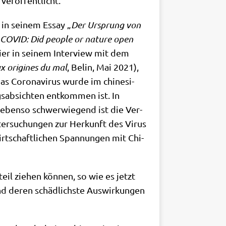
 ver­öf­fent­licht.
in sei­nem Essay „
Der Ursprung von
 COVID: Did peo­p­le or natu­re open
­ri­er in sei­nem Inter­view mit dem
 ori­gi­nes du mal
, Belin, Mai 2021),
 Coro­na­vi­rus wur­de im chi­ne­si­
ab­sich­ten ent­kom­men ist. In
 eben­so schwer­wie­gend ist die Ver­
ter­su­chun­gen zur Her­kunft des Virus
irt­schaft­li­chen Span­nun­gen mit Chi­
teil zie­hen kön­nen, so wie es jetzt
nd deren schäd­lich­ste Aus­wir­kun­gen