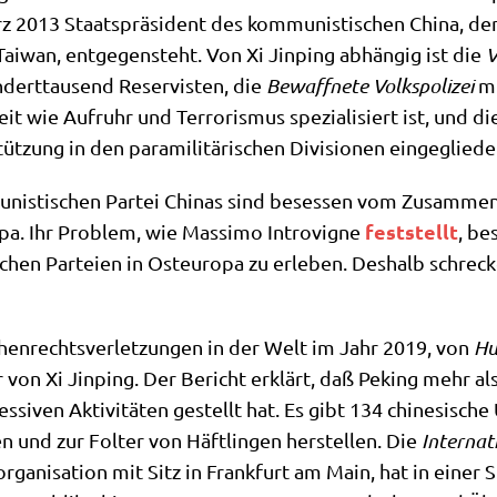
rz 2013 Staats­prä­si­dent des kom­mu­ni­sti­schen Chi­na, d
ai­wan, ent­ge­gen­steht. Von Xi Jin­ping abhän­gig ist die
V
­dert­tau­send Reser­vi­sten, die
Bewaff­ne­te Volks­po­li­zei
mi
eit wie Auf­ruhr und Ter­ro­ris­mus spe­zia­li­siert ist, und d
­zung in den para­mi­li­tä­ri­schen Divi­sio­nen ein­ge­glie­de
ni­sti­schen Par­tei Chi­nas sind beses­sen vom Zusam­men
fest­stellt
o­pa. Ihr Pro­blem, wie Mas­si­mo Intro­vi­gne
, be
schen Par­tei­en in Ost­eu­ro­pa zu erle­ben. Des­halb schre
­rechts­ver­let­zun­gen in der Welt im Jahr 2019, von
Hu
tur von Xi Jin­ping. Der Bericht erklärt, daß Peking mehr a
es­si­ven Akti­vi­tä­ten gestellt hat. Es gibt 134 chi­ne­si­s
und zur Fol­ter von Häft­lin­gen her­stel­len. Die
Inter­na­
r­ga­ni­sa­ti­on mit Sitz in Frank­furt am Main, hat in einer S