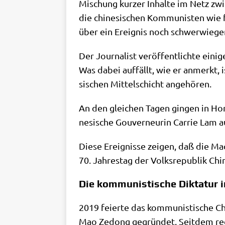
Mischung kur­zer Inhal­te im Netz zwi
die chi­ne­si­schen Kom­mu­ni­sten wie fü
über ein Ereig­nis noch schwer­wie­gen
Der Jour­na­list ver­öf­fent­lich­te eini
Was dabei auf­fällt, wie er anmerkt, is
si­schen Mit­tel­schicht angehören.
An den glei­chen Tagen gin­gen in Hon
ne­si­sche Gou­ver­neu­rin Car­rie Lam 
Die­se Ereig­nis­se zei­gen, daß die Ma
70. Jah­res­tag der Volks­re­pu­blik Chi
Die kommunistische Diktatur i
2019 fei­er­te das kom­mu­ni­sti­sche C
Mao Zedong gegrün­det. Seit­dem regie