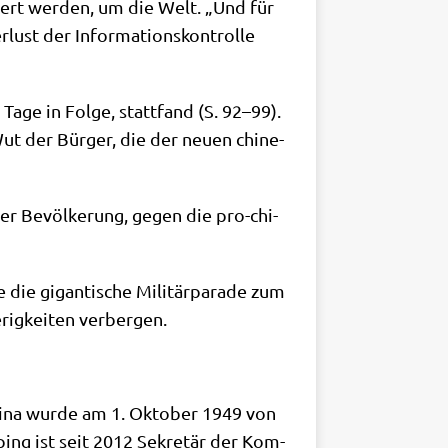
iert wer­den, um die Welt. „Und für
­lust der Infor­ma­ti­ons­kon­trol­le
n Tage in Fol­ge, statt­fand (S. 92–99).
Wut der Bür­ger, die der neu­en chi­ne­
der Bevöl­ke­rung, gegen die pro-chi­
die gigan­ti­sche Mili­tär­pa­ra­de zum
e­rig­kei­ten verbergen.
 Chi­na wur­de am 1. Okto­ber 1949 von
­ping ist seit 2012 Sekre­tär der Kom­