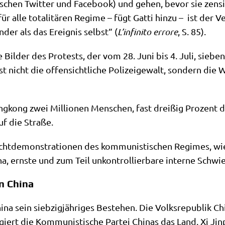
­schen Twit­ter und Face­book) und gehen, bevor sie zen­s
r alle tota­li­tä­ren Regime – fügt Gat­ti hin­zu – ist der Ver
­der als das Ereig­nis selbst“ (
L’infinito errore
, S. 85).
­ge Bil­der des Pro­tests, der vom 28. Juni bis 4. Juli, sie­be
t nicht die offen­sicht­li­che Poli­zei­ge­walt, son­dern die 
g­kong zwei Mil­lio­nen Men­schen, fast drei­ßig Pro­zent 
auf die Straße.
cht­de­mon­stra­tio­nen des kom­mu­ni­sti­schen Regimes, wie 
­na, ern­ste und zum Teil unkon­trol­lier­ba­re inter­ne Schwi
n China
hi­na sein sieb­zig­jäh­ri­ges Bestehen. Die Volks­re­pu­blik
rt die Kom­mu­ni­sti­sche Par­tei Chi­nas das Land. Xi Jin