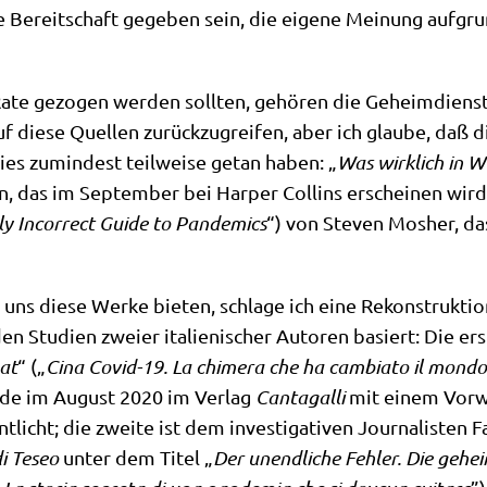
 Bereit­schaft gege­ben sein, die eige­ne Mei­nung auf­grun
Rate gezo­gen wer­den soll­ten, gehö­ren die Geheim­dienst
uf die­se Quel­len zurück­zu­grei­fen, aber ich glau­be, da
dies zumin­dest teil­wei­se getan haben: „
Was wirk­lich in
, das im Sep­tem­ber bei Har­per Coll­ins erschei­nen wird
l­ly Incor­rect Gui­de to Pan­de­mics
“) von Ste­ven Mos­her, d
 uns die­se Wer­ke bie­ten, schla­ge ich eine Rekon­struk­ti­
n Stu­di­en zwei­er ita­lie­ni­scher Autoren basiert: Die er
hat
“ („
Cina Covid-19. La chi­mera che ha cam­bia­to il mon­do
r­de im August 2020 im Ver­lag
Can­tag­al­li
mit einem Vor­
nt­licht; die zwei­te ist dem inve­sti­ga­ti­ven Jour­na­li­sten
i Teseo
unter dem Titel „
Der unend­li­che Feh­ler.
Die gehei­