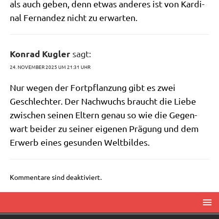
als auch geben, denn etwas ande­res ist von Kar­di­
nal Fer­nan­dez nicht zu erwarten.
Konrad Kugler
sagt:
24. NOVEMBER 2025 UM 21:31 UHR
Nur wegen der Fort­pflan­zung gibt es zwei
Geschlech­ter. Der Nach­wuchs braucht die Lie­be
zwi­schen sei­nen Eltern genau so wie die Gegen­
wart bei­der zu sei­ner eige­nen Prä­gung und dem
Erwerb eines gesun­den Weltbildes.
Kommentare sind deaktiviert.