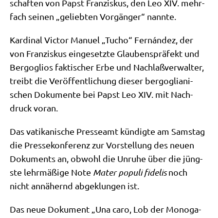
schaf­ten von Papst Fran­zis­kus, den Leo XIV. mehr­
fach sei­nen „gelieb­ten Vor­gän­ger“ nannte.
Kar­di­nal Vic­tor Manu­el „Tucho“ Fernán­dez, der
von Fran­zis­kus ein­ge­setz­te Glau­bens­prä­fekt und
Berg­o­gli­os fak­ti­scher Erbe und Nach­laß­ver­wal­ter,
treibt die Ver­öf­fent­li­chung die­ser berg­o­glia­ni­
schen Doku­men­te bei Papst Leo XIV. mit Nach­
druck voran.
Das vati­ka­ni­sche Pres­se­amt kün­dig­te am Sams­tag
die Pres­se­kon­fe­renz zur Vor­stel­lung des neu­en
Doku­ments an, obwohl die Unru­he über die jüng­
ste lehr­mä­ßi­ge Note
Mater popu­li fide­lis
noch
nicht annä­hernd abge­klun­gen ist.
Das neue Doku­ment „Una caro, Lob der Mono­ga­