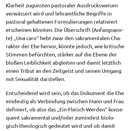
Klar­heit zugun­sten pasto­ra­ler Aus­drucks­wei­sen
ver­wäs­sert wird und lehr­amt­li­che Begrif­fe in
pasto­ral gehal­te­nen For­mu­lie­run­gen rela­ti­viert
erschei­nen könn­ten. Die Über­schrift (Anfangs­wor­
te) „Una caro“ hebt zwar den sakra­men­ta­len Cha­
rak­ter der Ehe her­vor, könn­te jedoch, wie kri­ti­sche
Stim­men befürch­ten, stär­ker auf die Ebe­ne der
blo­ßen Leib­lich­keit abglei­ten und damit letzt­lich
einen Tri­but an den Zeit­geist und sei­nen Umgang
mit Sexua­li­tät darstellen.
Ent­schei­dend wird sein, ob das Doku­ment die Ehe
ein­deu­tig als Ver­bin­dung zwi­schen Mann und Frau
defi­niert, ob also das „Ein-Fleisch-Wer­den“ kon­se­
quent sakra­men­tal und/​oder zumin­dest bio­lo­
gisch-theo­lo­gisch gedeu­tet wird und ob damit