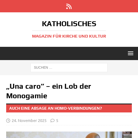
KATHOLISCHES
MAGAZIN FÜR KIRCHE UND KULTUR
„Una caro“ – ein Lob der
Monogamie
AUCH EINE ABSAGE AN HOMO-VERBINDUNGEN?
24. November 2025
5