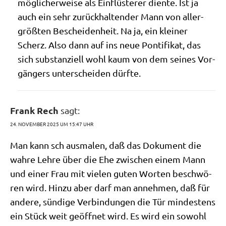
mög­li­cher­wei­se als Ein­flü­ste­rer dien­te. Ist ja
auch ein sehr zurück­hal­ten­der Mann von aller­
größ­ten Beschei­den­heit. Na ja, ein klei­ner
Scherz. Also dann auf ins neue Pon­ti­fi­kat, das
sich sub­stan­zi­ell wohl kaum von dem sei­nes Vor­
gän­gers unter­schei­den dürfte.
Frank Rech
sagt:
24. NOVEMBER 2025 UM 15:47 UHR
Man kann sch aus­ma­len, daß das Doku­ment die
wah­re Leh­re über die Ehe zwi­schen einem Mann
und einer Frau mit vie­len guten Wor­ten beschwö­
ren wird. Hin­zu aber darf man anneh­men, daß für
ande­re, sün­di­ge Ver­bin­dun­gen die Tür min­de­stens
ein Stück weit geöff­net wird. Es wird ein sowohl