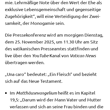
mie. Lehr­mä­ßi­ge Note über den Wert der Ehe als
exklu­si­ve Lebens­ge­mein­schaft und gegen­sei­ti­ge
Zuge­hö­rig­keit“, will eine Ver­tei­di­gung der Zwei­
sam­keit, der Mono­ga­mie sein.
Die Pres­se­kon­fe­renz wird am mor­gi­gen Diens­tag,
dem 25. Novem­ber 2025, um 11.30 Uhr am Sitz
des vati­ka­ni­schen Pres­se­am­tes statt­fin­den und
live über den
You­Tube
-Kanal von
Vati­can News
über­tra­gen werden.
„Una caro“ bedeu­tet: „Ein Fleisch“ und bezieht
sich auf das Neue Testament.
Im
Mat­thä­us­evan­ge­li­um
heißt es im Kapi­tel
19,5: „Dar­um wird der Mann Vater und Mut­ter
ver­las­sen und sich an sei­ne Frau bin­den und die