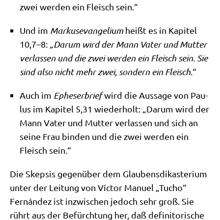
zwei wer­den ein Fleisch sein.“
Und im
Mar­kus­evan­ge­li­um
heißt es in Kapi­tel
10,7–8:
„Dar­um wird der Mann Vater und Mut­ter
ver­las­sen
und die zwei wer­den ein Fleisch sein.
Sie
sind also nicht mehr zwei, son­dern ein Fleisch
.“
Auch im
Ephe­ser­brief
wird die Aus­sa­ge von Pau­
lus im Kapi­tel 5,31 wie­der­holt: „Dar­um wird der
Mann Vater und Mut­ter ver­las­sen und sich an
sei­ne Frau bin­den und die zwei wer­den ein
Fleisch sein.“
Die Skep­sis gegen­über dem Glau­bens­dik­aste­ri­um
unter der Lei­tung von Víc­tor Manu­el „Tucho“
Fernán­dez ist inzwi­schen jedoch sehr groß. Sie
rührt aus der Befürch­tung her, daß defi­ni­to­ri­sche