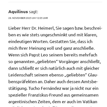
Aquilinus
sagt:
26. NOVEMBER 2025 UM 12:05 UHR
Lie­ber Herr Dr. Heim­erl, Sie sagen bzw. beschrei­
ben es wie stets unge­schminkt und mit kla­ren,
ein­deu­ti­gen Wor­ten. Gestat­ten Sie, dass ich
mich Ihrer Mei­nung voll und ganz anschlie­ße.
Wenn sich Papst Leo sei­nem bereits mehr­fach
so genann­ten „gelieb­ten“ Vor­gän­ger anschließt,
dann schließt er sich natür­lich auch mit glei­cher
Lei­den­schaft sei­nem eben­so „gelieb­ten“ Glau­
bens­prä­fek­ten an. Daher auch des­sen Amts­be­
stä­ti­gung. Tucho Fernán­dez war ja nicht nur ein
spe­zi­el­ler Fran­zis­kus-Freund aus gemein­sa­men
argen­ti­ni­schen Zei­ten, dem er auch im Vati­kan