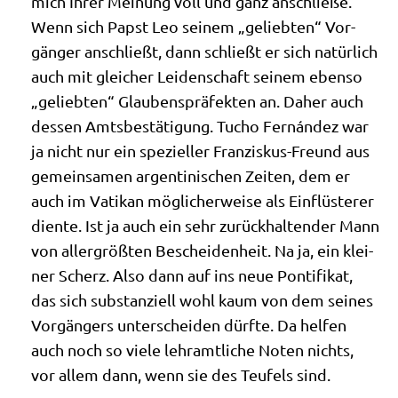
mich Ihrer Mei­nung voll und ganz anschlie­ße.
Wenn sich Papst Leo sei­nem „gelieb­ten“ Vor­
gän­ger anschließt, dann schließt er sich natür­lich
auch mit glei­cher Lei­den­schaft sei­nem eben­so
„gelieb­ten“ Glau­bens­prä­fek­ten an. Daher auch
des­sen Amts­be­stä­ti­gung. Tucho Fernán­dez war
ja nicht nur ein spe­zi­el­ler Fran­zis­kus-Freund aus
gemein­sa­men argen­ti­ni­schen Zei­ten, dem er
auch im Vati­kan mög­li­cher­wei­se als Ein­flü­ste­rer
dien­te. Ist ja auch ein sehr zurück­hal­ten­der Mann
von aller­größ­ten Beschei­den­heit. Na ja, ein klei­
ner Scherz. Also dann auf ins neue Pon­ti­fi­kat,
das sich sub­stan­zi­ell wohl kaum von dem sei­nes
Vor­gän­gers unter­schei­den dürf­te. Da hel­fen
auch noch so vie­le lehr­amt­li­che Noten nichts,
vor allem dann, wenn sie des Teu­fels sind.