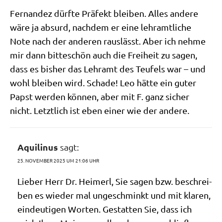
Fer­nan­dez dürf­te Prä­fekt blei­ben. Alles ande­re
wäre ja absurd, nach­dem er eine lehr­amt­li­che
Note nach der ande­ren raus­lässt. Aber ich neh­me
mir dann bit­te­schön auch die Frei­heit zu sagen,
dass es bis­her das Lehr­amt des Teu­fels war – und
wohl blei­ben wird. Scha­de! Leo hät­te ein guter
Papst wer­den kön­nen, aber mit F. ganz sicher
nicht. Letzt­lich ist eben einer wie der andere.
Aquilinus
sagt:
25. NOVEMBER 2025 UM 21:06 UHR
Lie­ber Herr Dr. Heim­erl, Sie sagen bzw. beschrei­
ben es wie­der mal unge­schminkt und mit kla­ren,
ein­deu­ti­gen Wor­ten. Gestat­ten Sie, dass ich