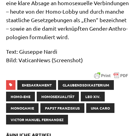
eine kla­re Absa­ge an homo­se­xu­el­le Ver­bin­dun­gen
– heu­te von der Homo-Lob­by und durch man­che
staat­li­che Gesetz­ge­bun­gen als „Ehen“ bezeich­net
– sowie an die damit ver­knüpf­ten Gen­der-Anthro­
po­lo­gien for­mu­liert wird.
Text: Giu­sep­pe Nar­di
Bild: Vati­can­News (Screen­shot)
EHESAKRAMENT
GLAUBENDSDIKASTERIUM
HOMO-EHE
HOMOSEXUALITÄT
LEO XIV.
MONOGAMIE
PAPST FRANZISKUS
UNA CARO
VICTOR MANUEL FERNANDEZ
ÄHNLICHE ARTIKEL