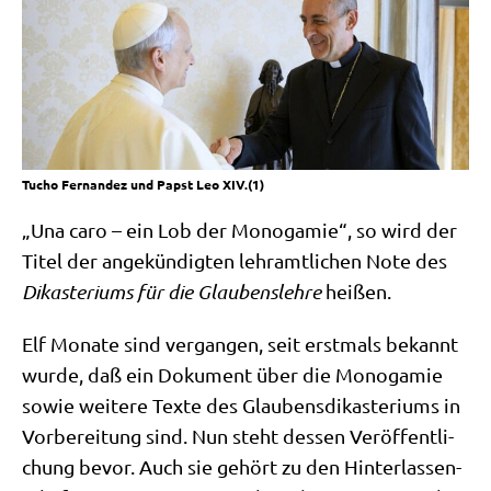
Tucho Fernandez und Papst Leo XIV.(1)
„Una caro – ein Lob der Mono­ga­mie“, so wird der
Titel der ange­kün­dig­ten lehr­amt­li­chen Note des
Dik­aste­ri­ums für die Glau­bens­leh­re
heißen.
Elf Mona­te sind ver­gan­gen, seit erst­mals bekannt
wur­de, daß ein Doku­ment über die Mono­ga­mie
sowie wei­te­re Tex­te des Glau­bens­dik­aste­ri­ums in
Vor­be­rei­tung sind. Nun steht des­sen Ver­öf­fent­li­
chung bevor. Auch sie gehört zu den Hin­ter­las­sen­