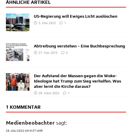
ÄHNLICHE ARTIKEL
US-Regierung will Ewiges Licht auslöschen
5. Mai 2023
1
Abtreibung verstehen – Eine Buchbesprechung
27. Mai 2015
5
Der Aufstand der Massen gegen die Woke-
Ideologie hat Trump zum Sieg verholfen. Was
aber lernt die Kirche daraus?
28. März 2025
1
1 KOMMENTAR
Medienbeobachter
sagt:
26. JULI 2022 UM 9:57 UHR