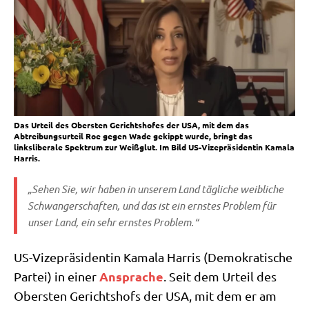
Das Urteil des Obersten Gerichtshofes der USA, mit dem das
Abtreibungsurteil Roe gegen Wade gekippt wurde, bringt das
linksliberale Spektrum zur Weißglut. Im Bild US-Vizepräsidentin Kamala
Harris.
„Sehen Sie, wir haben in unse­rem Land täg­li­che weib­li­che
Schwan­ger­schaf­ten, und das ist ein ern­stes Pro­blem für
unser Land, ein sehr ern­stes Problem.“
US-Vize­prä­si­den­tin Kama­la Har­ris (Demo­kra­ti­sche
Anspra­che
Par­tei) in einer
. Seit dem Urteil des
Ober­sten Gerichts­hofs der USA, mit dem er am