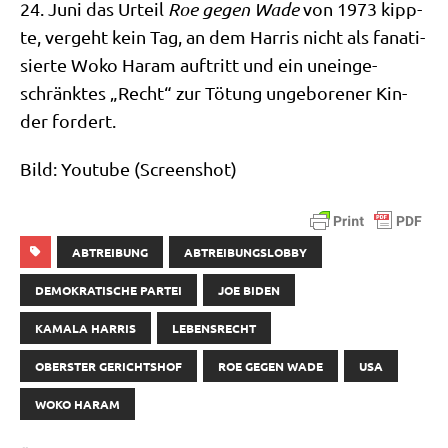
24. Juni das Urteil
Roe gegen Wade
von 1973 kipp­
te, ver­geht kein Tag, an dem Har­ris nicht als fana­ti­
sier­te Woko Haram auf­tritt und ein unein­ge­
schränk­tes „Recht“ zur Tötung unge­bo­re­ner Kin­
der fordert.
Bild: You­tube (Screen­shot)
ABTREIBUNG
ABTREIBUNGSLOBBY
DEMOKRATISCHE PARTEI
JOE BIDEN
KAMALA HARRIS
LEBENSRECHT
OBERSTER GERICHTSHOF
ROE GEGEN WADE
USA
WOKO HARAM