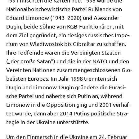
1991 misch­ten die Kar­ten neu. 1993 wur­de die
Natio­nal­bol­sche­wi­sti­sche Par­tei Ruß­lands von
Edu­ard Limo­now (1943–2020) und Alex­an­der
Dugin, bei­de Söh­ne von KGB-Funk­tio­nä­ren, mit
dem Ziel gegrün­det, ein rie­si­ges rus­si­sches Impe­
ri­um von Wla­di­wo­stok bis Gibral­tar zu schaf­fen.
Ihre Tod­fein­de waren die Ver­ei­nig­ten Staa­ten
(„der gro­ße Satan“) und die in der NATO und den
Ver­ein­ten Natio­nen zusam­men­ge­schlos­se­nen Glo­
ba­li­sten Euro­pas. Im Jahr 1998 trenn­ten sich
Dugin und Limo­now. Dugin grün­de­te die Eura­si­
sche Par­tei und näher­te sich Putin an, wäh­rend
Limo­now in die Oppo­si­ti­on ging und 2001 ver­haf­
tet wur­de, dann aber 2014 Putins poli­ti­sche Stra­
te­gie in der Ukrai­ne unterstützte.
Um den Ein­marsch in die Ukrai­ne am 24. Febru­ar