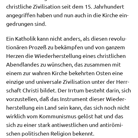
christ­li­che Zivi­li­sa­ti­on seit dem 15. Jahr­hun­dert
ange­grif­fen haben und nun auch in die Kir­che ein­
ge­drun­gen sind.
Ein Katho­lik kann nicht anders, als die­sen revo­lu­
tio­nä­ren Pro­zeß zu bekämp­fen und von gan­zem
Her­zen die Wie­der­her­stel­lung eines christ­li­chen
Abend­lan­des zu wün­schen, das zusam­men mit
einem zur wah­ren Kir­che bekehr­ten Osten eine
ein­zi­ge und uni­ver­sa­le Zivi­li­sa­ti­on unter der Herr­
schaft Chri­sti bil­det. Der Irr­tum besteht dar­in, sich
vor­zu­stel­len, daß das Instru­ment die­ser Wie­der­
her­stel­lung ein Land sein kann, das sich noch nicht
wirk­lich vom Kom­mu­nis­mus gelöst hat und das
sich zu einer stark anti­west­li­chen und anti­rö­mi­
schen poli­ti­schen Reli­gi­on bekennt.