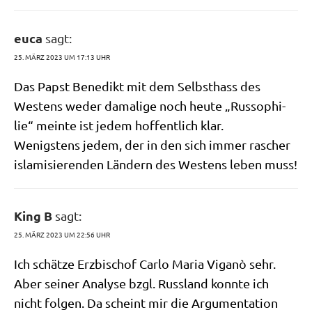
euca
sagt:
25. MÄRZ 2023 UM 17:13 UHR
Das Papst Bene­dikt mit dem Selbst­hass des
Westens weder dama­li­ge noch heu­te „Rus­so­phi­
lie“ mein­te ist jedem hof­fent­lich klar.
Wenig­stens jedem, der in den sich immer rascher
isla­mi­sie­ren­den Län­dern des Westens leben muss!
King B
sagt:
25. MÄRZ 2023 UM 22:56 UHR
Ich schät­ze Erz­bi­schof Car­lo Maria Viganò sehr.
Aber sei­ner Ana­ly­se bzgl. Russ­land konn­te ich
nicht fol­gen. Da scheint mir die Argu­men­ta­ti­on