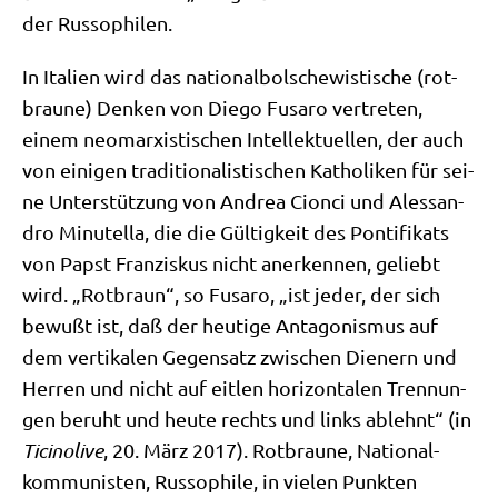
der Russophilen.
In Ita­li­en wird das natio­nal­bol­sche­wi­sti­sche (rot­
brau­ne) Den­ken von Die­go Fusaro ver­tre­ten,
einem neo­mar­xi­sti­schen Intel­lek­tu­el­len, der auch
von eini­gen tra­di­tio­na­li­sti­schen Katho­li­ken für sei­
ne Unter­stüt­zung von Andrea Cionci und Ales­san­
dro Minu­tel­la, die die Gül­tig­keit des Pon­ti­fi­kats
von Papst Fran­zis­kus nicht aner­ken­nen, geliebt
wird. „Rot­braun“, so Fusaro, „ist jeder, der sich
bewußt ist, daß der heu­ti­ge Ant­ago­nis­mus auf
dem ver­ti­ka­len Gegen­satz zwi­schen Die­nern und
Her­ren und nicht auf eit­len hori­zon­ta­len Tren­nun­
gen beruht und heu­te rechts und links ablehnt“ (in
Tici­noli­ve
, 20. März 2017). Rot­brau­ne, Natio­nal­
kom­mu­ni­sten, Rus­so­phi­le, in vie­len Punk­ten