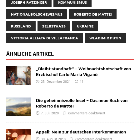
JOSEPH RATZINGER
KOMMUNISMUS
NATIONALBOLSCHEWISMUS
ROBERTO DE MATTEI
RUSSLAND
SELBSTHASS
UKRAINE
VITTORIA ALLIATA DI VILLAFRANCA
WLADIMIR PUTIN
ÄHNLICHE ARTIKEL
„Bleibt standhaft“ – Weihnachtsbotschaft von
Erzbischof Carlo Maria Viganò
23. Dezember 2021
11
Die geheimnisvolle Insel – Das neue Buch von
Roberto de Mattei
7. Juli 2020
Kommentare deaktiviert
Appell: Nein zur deutschen Interkommunion
30. August 2018
Kommentare deaktiviert