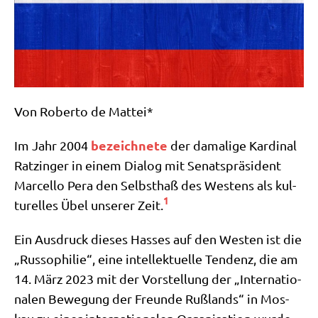
Von Rober­to de Mattei*
bezeich­ne­te
Im Jahr 2004
der dama­li­ge Kar­di­nal
Ratz­in­ger in einem Dia­log mit Senats­prä­si­dent
Mar­cel­lo Pera den Selbst­haß des Westens als kul­
1
tu­rel­les Übel unse­rer Zeit.
Ein Aus­druck die­ses Has­ses auf den Westen ist die
„Rus­so­phi­lie“, eine intel­lek­tu­el­le Ten­denz, die am
14. März 2023 mit der Vor­stel­lung der „Inter­na­tio­
na­len Bewe­gung der Freun­de Ruß­lands“ in Mos­