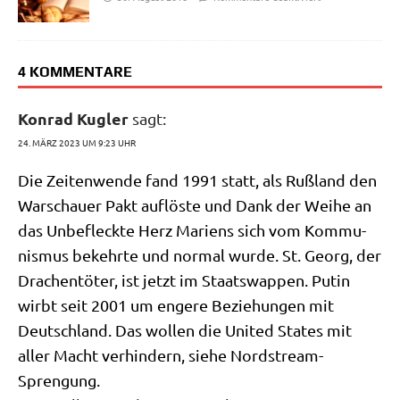
4 KOMMENTARE
Konrad Kugler
sagt:
24. MÄRZ 2023 UM 9:23 UHR
Die Zei­ten­wen­de fand 1991 statt, als Ruß­land den
War­schau­er Pakt auf­lö­ste und Dank der Wei­he an
das Unbe­fleck­te Herz Mari­ens sich vom Kom­mu­
nis­mus bekehr­te und nor­mal wur­de. St. Georg, der
Dra­chen­tö­ter, ist jetzt im Staats­wap­pen. Putin
wirbt seit 2001 um enge­re Bezie­hun­gen mit
Deutsch­land. Das wol­len die United Sta­tes mit
aller Macht ver­hin­dern, sie­he Nordstream-
Sprengung.