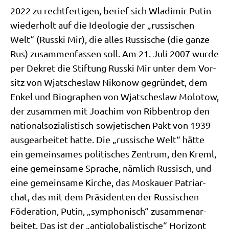
2022 zu recht­fer­ti­gen, berief sich Wla­di­mir Putin
wie­der­holt auf die Ideo­lo­gie der „rus­si­schen
Welt“ (Rus­ski Mir), die alles Rus­si­sche (die gan­ze
Rus) zusam­men­fas­sen soll. Am 21. Juli 2007 wur­de
per Dekret die Stif­tung Rus­ski Mir unter dem Vor­
sitz von Wjat­sches­law Niko­now gegrün­det, dem
Enkel und Bio­gra­phen von Wjat­sches­law Molo­tow,
der zusam­men mit Joa­chim von Rib­ben­trop den
natio­nal­so­zia­li­stisch-sowje­ti­schen Pakt von 1939
aus­ge­ar­bei­tet hat­te. Die „rus­si­sche Welt“ hät­te
ein gemein­sa­mes poli­ti­sches Zen­trum, den Kreml,
eine gemein­sa­me Spra­che, näm­lich Rus­sisch, und
eine gemein­sa­me Kir­che, das Mos­kau­er Patri­ar­
chat, das mit dem Prä­si­den­ten der Rus­si­schen
Föde­ra­ti­on, Putin, „sym­pho­nisch“ zusam­men­ar­
bei­tet. Das ist der „anti­glo­ba­li­sti­sche“ Hori­zont