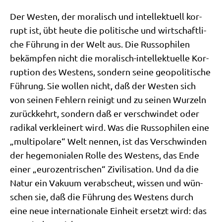
Der Westen, der mora­lisch und intel­lek­tu­ell kor­
rupt ist, übt heu­te die poli­ti­sche und wirt­schaft­li­
che Füh­rung in der Welt aus. Die Rus­so­phi­len
bekämp­fen nicht die mora­lisch-intel­lek­tu­el­le Kor­
rup­ti­on des Westens, son­dern sei­ne geo­po­li­ti­sche
Füh­rung. Sie wol­len nicht, daß der Westen sich
von sei­nen Feh­lern rei­nigt und zu sei­nen Wur­zeln
zurück­kehrt, son­dern daß er ver­schwin­det oder
radi­kal ver­klei­nert wird. Was die Rus­so­phi­len eine
„mul­ti­po­la­re“ Welt nen­nen, ist das Ver­schwin­den
der hege­mo­nia­len Rol­le des Westens, das Ende
einer „euro­zen­tri­schen“ Zivi­li­sa­ti­on. Und da die
Natur ein Vaku­um ver­ab­scheut, wis­sen und wün­
schen sie, daß die Füh­rung des Westens durch
eine neue inter­na­tio­na­le Ein­heit ersetzt wird: das