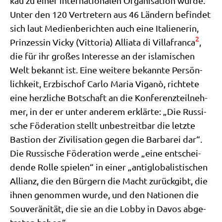
kau zu einer inter­na­tio­na­len Orga­ni­sa­ti­on wur­de.
Unter den 120 Ver­tre­tern aus 46 Län­dern befin­det
sich laut Medi­en­be­rich­ten auch eine Ita­lie­ne­rin,
2
Prin­zes­sin Vicky (Vitto­ria) Allia­ta di Vil­lafran­ca
,
die für ihr gro­ßes Inter­es­se an der isla­mi­schen
Welt bekannt ist. Eine wei­te­re bekann­te Per­sön­
lich­keit, Erz­bi­schof Car­lo Maria Viganò, rich­te­te
eine herz­li­che Bot­schaft an die Kon­fe­renz­teil­neh­
mer, in der er unter ande­rem erklär­te: „Die Rus­si­
sche Föde­ra­ti­on stellt unbe­streit­bar die letz­te
Basti­on der Zivi­li­sa­ti­on gegen die Bar­ba­rei dar“.
Die Rus­si­sche Föde­ra­ti­on wer­de „eine ent­schei­
den­de Rol­le spie­len“ in einer „anti­glo­ba­li­sti­schen
Alli­anz, die den Bür­gern die Macht zurück­gibt, die
ihnen genom­men wur­de, und den Natio­nen die
Sou­ve­rä­ni­tät, die sie an die Lob­by in Davos abge­