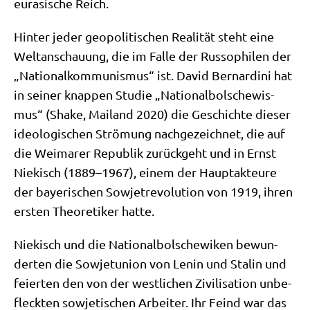
eura­si­sche Reich.
Hin­ter jeder geo­po­li­ti­schen Rea­li­tät steht eine
Welt­an­schau­ung, die im Fal­le der Rus­so­phi­len der
„Natio­nal­kom­mu­nis­mus“ ist. David Ber­nar­di­ni hat
in sei­ner knap­pen Stu­die „Natio­nal­bol­sche­wis­
mus“ (Shake, Mai­land 2020) die Geschich­te die­ser
ideo­lo­gi­schen Strö­mung nach­ge­zeich­net, die auf
die Wei­ma­rer Repu­blik zurück­geht und in Ernst
Nie­kisch (1889–1967), einem der Haupt­ak­teu­re
der baye­ri­schen Sowjet­re­vo­lu­ti­on von 1919, ihren
ersten Theo­re­ti­ker hatte.
Nie­kisch und die Natio­nal­bol­sche­wi­ken bewun­
der­ten die Sowjet­uni­on von Lenin und Sta­lin und
fei­er­ten den von der west­li­chen Zivi­li­sa­ti­on unbe­
fleck­ten sowje­ti­schen Arbei­ter. Ihr Feind war das