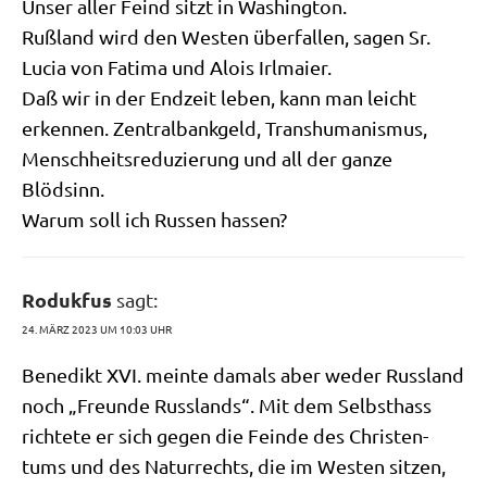
Unser aller Feind sitzt in Washington.
Ruß­land wird den Westen über­fal­len, sagen Sr.
Lucia von Fati­ma und Alo­is Irlmaier.
Daß wir in der End­zeit leben, kann man leicht
erken­nen. Zen­tral­bank­geld, Trans­hu­ma­nis­mus,
Mensch­heits­re­du­zie­rung und all der gan­ze
Blödsinn.
War­um soll ich Rus­sen hassen?
Rodukfus
sagt:
24. MÄRZ 2023 UM 10:03 UHR
Bene­dikt XVI. mein­te damals aber weder Russ­land
noch „Freun­de Russ­lands“. Mit dem Selbst­hass
rich­te­te er sich gegen die Fein­de des Chri­sten­
tums und des Natur­rechts, die im Westen sit­zen,