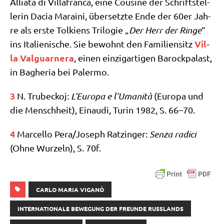
Allia­ta di Vil­lafran­ca, eine Cou­si­ne der Schrift­stel­
le­rin Dacia Marai­ni, über­setz­te Ende der 60er Jah­
re als erste Tol­ki­ens Tri­lo­gie „
Der Herr der Rin­ge
“
Vil­
ins Ita­lie­ni­sche. Sie bewohnt den Fami­li­en­sitz
la Val­guar­ne­ra
, einen ein­zig­ar­ti­gen Barock­pa­last,
in Bag­he­ria bei Palermo.
3
N. Tru­beck­oj:
L’Eu­ro­pa e l’U­ma­ni­tà
(Euro­pa und
die Mensch­heit), Ein­au­di, Turin 1982, S. 66–70.
4
Mar­cel­lo Pera/​Joseph Ratz­in­ger:
Sen­za radi­ci
(Ohne Wur­zeln), S. 70f.
CARLO MARIA VIGANÒ
INTERNATIONALE BEWEGUNG DER FREUNDE RUSSLANDS