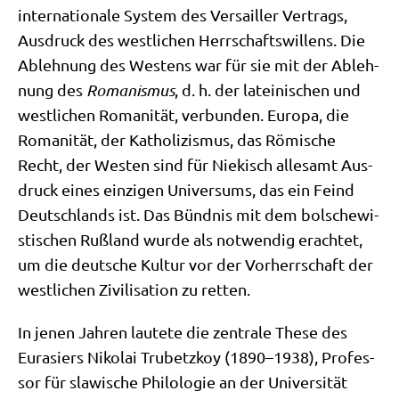
inter­na­tio­na­le System des Ver­sailler Ver­trags,
Aus­druck des west­li­chen Herr­schafts­wil­lens. Die
Ableh­nung des Westens war für sie mit der Ableh­
nung des
Roma­nis­mus
, d. h. der latei­ni­schen und
west­li­chen Roma­ni­tät, ver­bun­den. Euro­pa, die
Roma­ni­tät, der Katho­li­zis­mus, das Römi­sche
Recht, der Westen sind für Nie­kisch alle­samt Aus­
druck eines ein­zi­gen Uni­ver­sums, das ein Feind
Deutsch­lands ist. Das Bünd­nis mit dem bol­sche­wi­
sti­schen Ruß­land wur­de als not­wen­dig erach­tet,
um die deut­sche Kul­tur vor der Vor­herr­schaft der
west­li­chen Zivi­li­sa­ti­on zu retten.
In jenen Jah­ren lau­te­te die zen­tra­le The­se des
Eura­si­ers Niko­lai Tru­betz­koy (1890–1938), Pro­fes­
sor für sla­wi­sche Phi­lo­lo­gie an der Uni­ver­si­tät