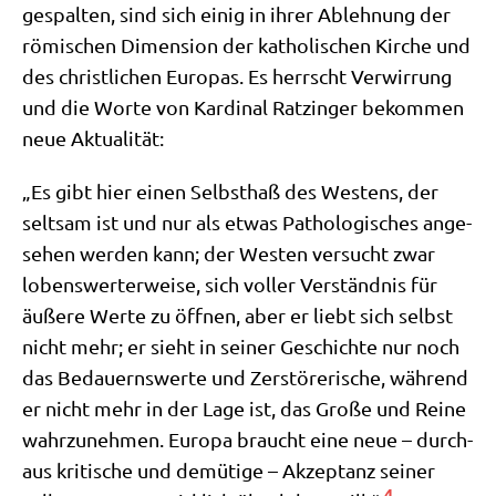
gespal­ten, sind sich einig in ihrer Ableh­nung der
römi­schen Dimen­si­on der katho­li­schen Kir­che und
des christ­li­chen Euro­pas. Es herrscht Ver­wir­rung
und die Wor­te von Kar­di­nal Ratz­in­ger bekom­men
neue Aktualität:
„Es gibt hier einen Selbst­haß des Westens, der
selt­sam ist und nur als etwas Patho­lo­gi­sches ange­
se­hen wer­den kann; der Westen ver­sucht zwar
lobens­wer­ter­wei­se, sich vol­ler Ver­ständ­nis für
äuße­re Wer­te zu öff­nen, aber er liebt sich selbst
nicht mehr; er sieht in sei­ner Geschich­te nur noch
das Bedau­erns­wer­te und Zer­stö­re­ri­sche, wäh­rend
er nicht mehr in der Lage ist, das Gro­ße und Rei­ne
wahr­zu­neh­men. Euro­pa braucht eine neue – durch­
aus kri­ti­sche und demü­ti­ge – Akzep­tanz sei­ner
4