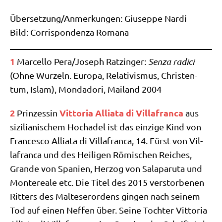
Übersetzung/​Anmerkungen: Giu­sep­pe Nar­di
Bild: Cor­ri­spon­den­za Romana
1
Mar­cel­lo Pera/​Joseph Ratz­in­ger:
Sen­za radi­ci
(Ohne Wur­zeln. Euro­pa, Rela­ti­vis­mus, Chri­sten­
tum, Islam), Mond­ado­ri, Mai­land 2004
2
Vitto­ria Allia­ta di Vil­lafran­ca
Prin­zes­sin
aus
sizi­lia­ni­schem Hoch­adel ist das ein­zi­ge Kind von
Fran­ces­co Allia­ta di Vil­lafran­ca, 14. Fürst von Vil­
lafran­ca und des Hei­li­gen Römi­schen Rei­ches,
Gran­de von Spa­ni­en, Her­zog von Salapa­ru­ta und
Mon­te­rea­le etc. Die Titel des 2015 ver­stor­be­nen
Rit­ters des Mal­te­ser­or­dens gin­gen nach sei­nem
Tod auf einen Nef­fen über. Sei­ne Toch­ter Vitto­ria