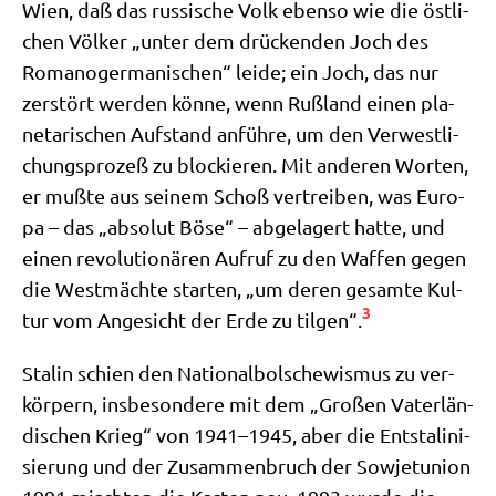
Wien, daß das rus­si­sche Volk eben­so wie die öst­li­
chen Völ­ker „unter dem drücken­den Joch des
Roma­no­ger­ma­ni­schen“ lei­de; ein Joch, das nur
zer­stört wer­den kön­ne, wenn Ruß­land einen pla­
ne­ta­ri­schen Auf­stand anfüh­re, um den Ver­west­li­
chungs­pro­zeß zu blockie­ren. Mit ande­ren Wor­ten,
er muß­te aus sei­nem Schoß ver­trei­ben, was Euro­
pa – das „abso­lut Böse“ – abge­la­gert hat­te, und
einen revo­lu­tio­nä­ren Auf­ruf zu den Waf­fen gegen
die West­mäch­te star­ten, „um deren gesam­te Kul­
3
tur vom Ange­sicht der Erde zu til­gen“.
Sta­lin schien den Natio­nal­bol­sche­wis­mus zu ver­
kör­pern, ins­be­son­de­re mit dem „Gro­ßen Vater­län­
di­schen Krieg“ von 1941–1945, aber die Ent­sta­li­ni­
sie­rung und der Zusam­men­bruch der Sowjet­uni­on