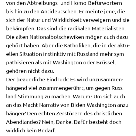
von den Abtrei­bungs- und Homo-Befür­wor­tern
bis hin zu den Anti­deut­schen. Er mein­te jene, die
sich der Natur und Wirk­lich­keit ver­wei­gern und sie
bekämp­fen. Das sind die radi­ka­len Materialisten.
Die alten Natio­nal­bol­sche­wi­ken mögen auch dazu
gehört haben. Aber die Katho­li­ken, die in der aktu­
el­len Situa­ti­on instink­tiv mit Russ­land mehr sym­
pa­thi­sie­ren als mit Washing­ton oder Brüs­sel,
gehö­ren nicht dazu.
Der beau­er­li­che Ein­druck: Es wird unzu­sam­men­
hän­gend viel zusam­men­ge­rührt, um gegen Russ­
land Stim­mung zu machen. War­um? Um sich auch
an das Macht-Nar­ra­tiv von Biden-Washing­ton anzu­
hän­gen? Den ech­ten Zer­stö­rern des christ­li­chen
Abend­lan­des? Nein, Dan­ke. Dafür besteht doch
wirk­lich kein Bedarf.