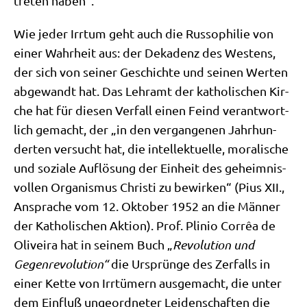
tre­ten haben“.
Wie jeder Irr­tum geht auch die Rus­so­phi­lie von
einer Wahr­heit aus: der Deka­denz des Westens,
der sich von sei­ner Geschich­te und sei­nen Wer­ten
abge­wandt hat. Das Lehr­amt der katho­li­schen Kir­
che hat für die­sen Ver­fall einen Feind ver­ant­wort­
lich gemacht, der „in den ver­gan­ge­nen Jahr­hun­
der­ten ver­sucht hat, die intel­lek­tu­el­le, mora­li­sche
und sozia­le Auf­lö­sung der Ein­heit des geheim­nis­
vol­len Orga­nis­mus Chri­sti zu bewir­ken“ (Pius XII.,
Anspra­che vom 12. Okto­ber 1952 an die Män­ner
der Katho­li­schen Akti­on). Prof. Pli­nio Cor­rêa de
Oli­vei­ra hat in sei­nem Buch „
Revo­lu­ti­on und
Gegen­re­vo­lu­ti­on“
die Ursprün­ge des Zer­falls in
einer Ket­te von Irr­tü­mern aus­ge­macht, die unter
dem Ein­fluß unge­ord­ne­ter Lei­den­schaf­ten die