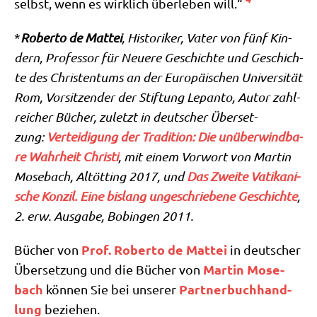
selbst, wenn es wirk­lich über­le­ben will.“
*
Rober­to de Mat­tei
, Histo­ri­ker, Vater von fünf Kin­
dern, Pro­fes­sor für Neue­re Geschich­te und Geschich­
te des Chri­sten­tums an der Euro­päi­schen Uni­ver­si­tät
Rom, Vor­sit­zen­der der Stif­tung Lepan­to, Autor zahl­
rei­cher Bücher, zuletzt in deut­scher Über­set­
zung:
Ver­tei­di­gung der Tra­di­ti­on: Die unüber­wind­ba­
re Wahr­heit Chri­sti
, mit einem Vor­wort von Mar­tin
Mose­bach, Alt­öt­ting 2017, und
Das Zwei­te Vati­ka­ni­
sche Kon­zil. Eine bis­lang unge­schrie­be­ne Geschich­te
,
2. erw. Aus­ga­be, Bobin­gen 2011.
Prof. Rober­to de Mat­tei
Bücher von
in deut­scher
Mar­tin Mose­
Über­set­zung und die Bücher von
bach
Part­ner­buch­hand­
kön­nen Sie bei unse­rer
lung
beziehen.