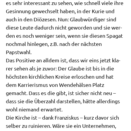
es sehr inter­es­sant zu sehen, wie schnell vie­le ihre
Gesin­nung gewech­selt haben, in der Kurie und
auch in den Diö­ze­sen. Nun: Glaub­wür­di­ger sind
die­se Leu­te dadurch nicht gewor­den und sie wer­
den es noch weni­ger sein, wenn sie die­sen Spa­gat
noch­mal hin­le­gen, z.B. nach der näch­sten
Papstwahl.
Das Posi­ti­ve an all­dem ist, dass wir eins jetzt kla­
rer sehen als je zuvor: Der Glau­be ist bis in die
höch­sten kirch­li­chen Krei­se erlo­schen und hat
dem Kar­rie­ris­mus von Wen­de­häl­sen Platz
gemacht. Dass es die gibt, ist sicher nicht neu –
dass sie die Über­zahl dar­stel­len, hät­te aller­dings
wohl nie­mand erwartet.
Die Kir­che ist – dank Fran­zis­kus – kurz davor sich
sel­ber zu rui­nie­ren. Wäre sie ein Unter­neh­men,