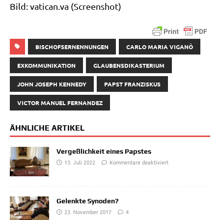
Bild: vati​can​.va (Screen­shot)
BISCHOFSERNENNUNGEN
CARLO MARIA VIGANÒ
EXKOMMUNIKATION
GLAUBENSDIKASTERIUM
JOHN JOSEPH KENNEDY
PAPST FRANZISKUS
VICTOR MANUEL FERNANDEZ
ÄHNLICHE ARTIKEL
Vergeßlichkeit eines Papstes
13. Juli 2022
Kommentare deaktiviert
Gelenkte Synoden?
23. November 2017
4