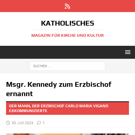
KATHOLISCHES
MAGAZIN FÜR KIRCHE UND KULTUR
Msgr. Kennedy zum Erzbischof
ernannt
DER MANN, DER ERZBISCHOF CARLO MARIA VIGANÒ
EXKOMMUNIZIERTE
30. Juli 2024
1