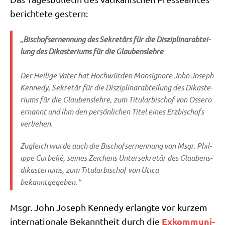
berich­te­te gestern:
„
Bisch
ofse
rnen­nung des Sekre­tärs für die Dis­zi­pli­nar­ab­tei­
lung des Dik­aste­ri­ums für die Glau­bens­leh­re
Der Hei­li­ge Vater hat Hoch­wür­den Mon­si­gno­re John Joseph
Ken­ne­dy, Sekre­tär für die Dis­zi­pli­nar­ab­tei­lung des Dik­aste­
ri­ums für die Glau­bens­leh­re, zum Titu­lar­bi­schof von Osse­ro
ernannt und ihm den per­sön­li­chen Titel eines Erz­bi­schofs
verliehen.
Zugleich wur­de auch die Bischofs­er­nen­nung von Msgr. Phil­
ip­pe Cur­be­lié, sei­nes Zei­chens Unter­se­kre­tär des
Glau­bens­
dik­aste­ri­ums
, zum Titu­lar­bi­schof von Uti­ca
bekanntgegeben.“
Msgr. John Joseph Ken­ne­dy erlang­te vor kur­zem
Exkom­mu­ni­
inter­na­tio­na­le Bekannt­heit durch die