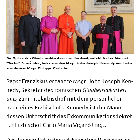
Die Spitze des Glaubensdikasteriums: Kardinalpräfekt Victor Manuel
"Tucho" Fernández, links von ihm Msgr. John Joseph Kennedy und links
von diesem Msgr. Philippe Curbelié.
Papst Fran­zis­kus ernann­te Msgr. John Joseph Ken­
ne­dy, Sekre­tär des römi­schen
Glau­bens­dik­aste­ri­
ums
, zum Titu­lar­bi­schof mit dem per­sön­li­chen
Rang eines Erz­bi­schofs. Ken­ne­dy ist der Mann,
des­sen Unter­schrift das Exkom­mu­ni­ka­ti­ons­de­kret
für Erz­bi­schof Car­lo Maria Viganò trägt.
Das Tages­bul­le­tin des vati­ka­ni­schen Pres­se­am­tes