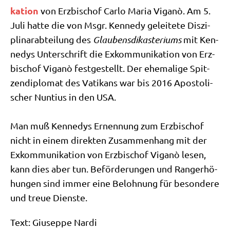
ka­ti­on
von Erz­bi­schof Car­lo Maria Viganò. Am 5.
Juli hat­te die von Msgr. Ken­ne­dy gelei­te­te Dis­zi­
pli­nar­ab­tei­lung des
Glau­bens­dik­aste­ri­ums
mit Ken­
ne­dys Unter­schrift die Exkom­mu­ni­ka­ti­on von Erz­
bi­schof Viganò fest­ge­stellt. Der ehe­ma­li­ge Spit­
zen­di­plo­mat des Vati­kans war bis 2016 Apo­sto­li­
scher Nun­ti­us in den USA.
Man muß Ken­ne­dys Ernen­nung zum Erz­bi­schof
nicht in einem direk­ten Zusam­men­hang mit der
Exkom­mu­ni­ka­ti­on von Erz­bi­schof Viganò lesen,
kann dies aber tun. Beför­de­run­gen und Rang­erhö­
hun­gen sind immer eine Beloh­nung für beson­de­re
und treue Dienste.
Text: Giu­sep­pe Nar­di