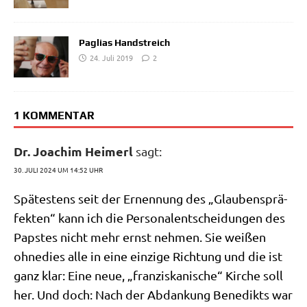
Paglias Handstreich
24. Juli 2019
2
1 KOMMENTAR
Dr. Joachim Heimerl
sagt:
30. JULI 2024 UM 14:52 UHR
Spä­te­stens seit der Ernen­nung des „Glau­bens­prä­
fek­ten“ kann ich die Per­so­nal­ent­schei­dun­gen des
Pap­stes nicht mehr ernst neh­men. Sie wei­ßen
ohne­dies alle in eine ein­zi­ge Rich­tung und die ist
ganz klar: Eine neue, „fran­zis­ka­ni­sche“ Kir­che soll
her. Und doch: Nach der Abdan­kung Bene­dikts war