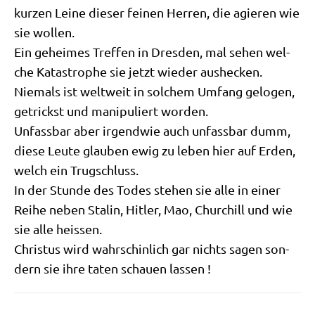
kur­zen Lei­ne die­ser fei­nen Her­ren, die agie­ren wie
sie wollen.
Ein gehei­mes Tref­fen in Dres­den, mal sehen wel­
che Kata­stro­phe sie jetzt wie­der aushecken.
Nie­mals ist welt­weit in sol­chem Umfang gelo­gen,
getrickst und mani­pu­liert worden.
Unfass­bar aber irgend­wie auch unfass­bar dumm,
die­se Leu­te glau­ben ewig zu leben hier auf Erden,
welch ein Trugschluss.
In der Stun­de des Todes ste­hen sie alle in einer
Rei­he neben Sta­lin, Hit­ler, Mao, Chur­chill und wie
sie alle heissen.
Chri­stus wird wahr­schin­lich gar nichts sagen son­
dern sie ihre taten schau­en lassen !