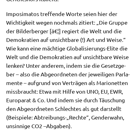
Impo­si­ma­tos tref­fen­de Wor­te sei­en hier der
Wich­tig­keit wegen noch­mals zitiert: „Die Grup­pe
der Bil­der­ber­ger [â€¦] regiert die Welt und die
Demo­kra­tien auf unsicht­ba­re (!) Art und Wei­se.“
Wie kann eine mäch­ti­ge Glo­ba­li­sie­rungs-Eli­te die
Welt und die Demo­kra­tien auf unsicht­ba­re Wei­se
len­ken? Unter ande­rem, indem sie die Gesetz­ge­
ber – also die Abge­ord­ne­ten der jewei­li­gen Par­la­
men­te – auf­grund von Ver­trä­gen als Mario­net­ten
miss­braucht: Etwa mit Hil­fe von UNO, EU, EWR,
Euro­pa­rat & Co. Und indem sie durch Täu­schung
den Abge­ord­ne­ten Schlech­tes als gut dar­stellt
(Bei­spie­le: Abtreibungs-„Rechte“, Gen­der­wahn,
unsin­ni­ge CO2 –Abga­ben).