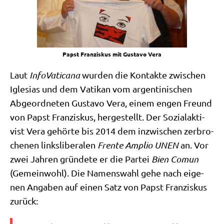
Papst Fran­zis­kus mit Gustavo Vera
Laut
Info­Va­ti­ca­na
wur­den die Kon­tak­te zwi­schen
Igle­si­as und dem Vati­kan vom argen­ti­ni­schen
Abge­ord­ne­ten Gustavo Vera, einem engen Freund
von Papst Fran­zis­kus, her­ge­stellt. Der Sozi­al­ak­ti­
vist Vera gehör­te bis 2014 dem inzwi­schen zer­bro­
che­nen links­li­be­ra­len
Fren­te Amplio UNEN
an. Vor
zwei Jah­ren grün­de­te er die Par­tei
Bien Comun
(Gemein­wohl). Die Namens­wahl gehe nach eige­
nen Anga­ben auf einen Satz von Papst Fran­zis­kus
zurück: