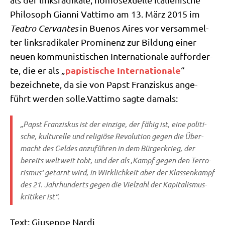
Phi­lo­soph Gian­ni Vat­ti­mo am 13. März 2015 im
Teat­ro Cer­van­tes
in Bue­nos Aires vor ver­sam­mel­
ter links­ra­di­ka­ler Pro­mi­nenz zur Bil­dung einer
neu­en kom­mu­ni­sti­schen Inter­na­tio­na­le auf­for­der­
papi­sti­sche Inter­na­tio­na­le
te, die er als „
“
bezeich­ne­te, da sie von Papst Fran­zis­kus ange­
führt wer­den solle.Vattimo sag­te damals:
„Papst Fran­zis­kus ist der ein­zi­ge, der fähig ist, eine poli­ti­
sche, kul­tu­rel­le und reli­giö­se Revo­lu­ti­on gegen die Über­
macht des Gel­des anzu­füh­ren in dem Bür­ger­krieg, der
bereits welt­weit tobt, und der als ‚Kampf gegen den Ter­ro­
ris­mus‘ getarnt wird, in Wirk­lich­keit aber der Klas­sen­kampf
des 21. Jahr­hun­derts gegen die Viel­zahl der Kapi­ta­lis­mus­
kri­ti­ker ist“.
Text: Giu­sep­pe Nardi