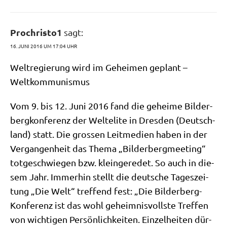
Prochristo1
sagt:
16. JUNI 2016 UM 17:04 UHR
Welt­re­gie­rung wird im Gehei­men geplant –
Weltkommunismus
Vom 9. bis 12. Juni 2016 fand die gehei­me Bil­der­
berg­kon­fe­renz der Welt­eli­te in Dres­den (Deutsch­
land) statt. Die gro­ssen Leit­me­di­en haben in der
Ver­gan­gen­heit das The­ma „Bil­der­berg­mee­ting“
tot­ge­schwie­gen bzw. klein­ge­re­det. So auch in die­
sem Jahr. Immer­hin stellt die deut­sche Tages­zei­
tung „Die Welt“ tref­fend fest: „Die Bil­der­berg-
Kon­fe­renz ist das wohl geheim­nis­voll­ste Tref­fen
von wich­ti­gen Per­sön­lich­kei­ten. Ein­zel­hei­ten dür­