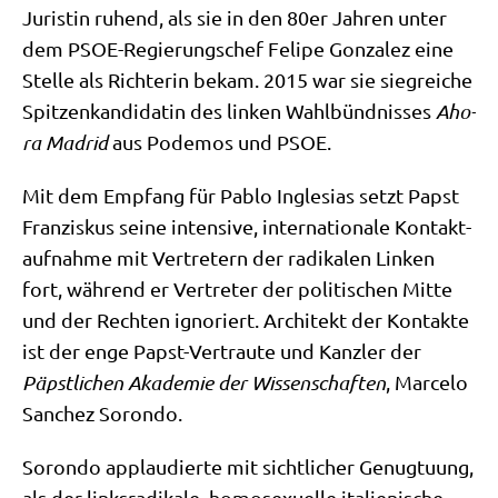
Juri­stin ruhend, als sie in den 80er Jah­ren unter
dem PSOE-Regie­rungs­chef Feli­pe Gon­za­lez eine
Stel­le als Rich­te­rin bekam. 2015 war sie sieg­rei­che
Spit­zen­kan­di­da­tin des lin­ken Wahl­bünd­nis­ses
Aho­
ra Madrid
aus Pode­mos und PSOE.
Mit dem Emp­fang für Pablo Ing­le­si­as setzt Papst
Fran­zis­kus sei­ne inten­si­ve, inter­na­tio­na­le Kon­takt­
auf­nah­me mit Ver­tre­tern der radi­ka­len Lin­ken
fort, wäh­rend er Ver­tre­ter der poli­ti­schen Mit­te
und der Rech­ten igno­riert. Archi­tekt der Kon­tak­te
ist der enge Papst-Ver­trau­te und Kanz­ler der
Päpst­li­chen Aka­de­mie der Wis­sen­schaf­ten
, Mar­ce­lo
Sanchez Sorondo.
Sor­on­do applau­dier­te mit sicht­li­cher Genug­tu­ung,
als der links­ra­di­ka­le, homo­se­xu­el­le ita­lie­ni­sche