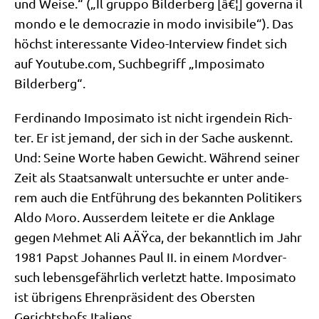
und Wei­se.“ („Il grup­po Bil­der­berg [â€¦] gover­na il
mon­do e le demo­cra­zie in modo invi­si­bi­le“). Das
höchst inter­es­san­te Video-Inter­view fin­det sich
auf You​tube​.com, Such­be­griff „Impo­si­ma­to
Bilderberg“.
Fer­di­nan­do Impo­si­ma­to ist nicht irgend­ein Rich­
ter. Er ist jemand, der sich in der Sache aus­kennt.
Und: Sei­ne Wor­te haben Gewicht. Wäh­rend sei­ner
Zeit als Staats­an­walt unter­such­te er unter ande­
rem auch die Ent­füh­rung des bekann­ten Poli­ti­kers
Aldo Moro. Ausser­dem lei­te­te er die Ankla­ge
gegen Meh­met Ali AÄŸ­ca, der bekannt­lich im Jahr
1981 Papst Johan­nes Paul II. in einem Mord­ver­
such lebens­ge­fähr­lich ver­letzt hat­te. Impo­si­ma­to
ist übri­gens Ehren­prä­si­dent des Ober­sten
Gerichts­hofs Italiens.