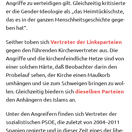
Angrif­fe zu ver­tei­di­gen gilt. Gleich­zei­tig kri­ti­sier­te
er die Gen­der-Ideo­lo­gie als „das Heim­tückisch­ste,
das es in der gan­zen Mensch­heits­ge­schich­te gege­
ben hat“.
Ver­tre­ter der Links­par­tei­en
Seit­her toben sich
gegen den füh­ren­den Kir­chen­ver­tre­ter aus. Die
Angrif­fe und die kir­chen­feind­li­che Het­ze sind von
einer sol­chen Här­te, daß Beob­ach­ter dar­in den
Pro­be­lauf sehen, der Kir­che einen Maul­korb
umhän­gen und sie zum Schwei­gen brin­gen zu wol­
die­sel­ben Par­tei­en
len. Gleich­zei­tig bie­dern sich
den Anhän­gern des Islams an.
Unter den Angrei­fern fin­den sich Ver­tre­ter der
sozia­li­sti­schen PSOE, die zuletzt von 2004–2011
Spa­ni­en regier­te und in die­ser Zeit eines der libe­