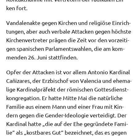
ken fort.
Van­da­len­ak­te gegen Kir­chen und reli­giö­se Ein­rich­
tun­gen, aber auch ver­ba­le Attacken gegen höch­ste
Kir­chen­ver­tre­ter prä­gen die Zeit vor den vor­zei­ti­
gen spa­ni­schen Par­la­ments­wah­len, die am kom­
men­den 26. Juni stattfinden.
Opfer der Attacken ist vor allem Anto­nio Kar­di­nal
Cañi­zares, der Erz­bi­schof von Valen­cia und ehe­ma­
li­ge Kar­di­nal­prä­fekt der römi­schen Got­tes­dienst­
kon­gre­ga­ti­on. Er hat­te Mit­te Mai die natür­li­che
Fami­lie aus einem Mann und einer Frau mit Kin­
dern gegen die Gen­der-Ideo­lo­gie ver­tei­digt. Der
Kar­di­nal hat­te „die auf der Ehe gegrün­de­te Fami­
lie“ als „kost­ba­res Gut“ bezeich­net, das es gegen