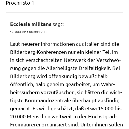
Pro­chri­sto 1
Ecclesia militans
sagt:
19. JUNI 2016 UM 0:11 UHR
Laut neue­rer Infor­ma­tio­nen aus Ita­li­en sind die
Bil­der­berg-Kon­fe­ren­zen nur ein klei­ner Teil im
in sich ver­schach­tel­ten Netz­werk der Ver­schwö­
rung gegen die Aller­hei­lig­ste Drei­fal­tig­keit. Bei
Bil­der­berg wird offen­kun­dig bewußt halb
öffent­lich, halb geheim gear­bei­tet, um Wahr­
heits­su­chern vor­zu­täu­schen, sie hät­ten die wich­
tig­ste Kom­man­do­zen­tra­le über­haupt aus­fin­dig
gemacht. Es wird geschätzt, daß etwa 15.000 bis
20.000 Men­schen welt­weit in der Höchst­grad-
Frei­mau­re­rei orga­ni­siert sind. Unter ihnen sol­len