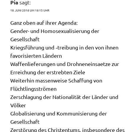
Pia
sagt:
18. JUNI 2016 UM 16:15 UHR
Ganz oben auf ihrer Agenda:
Gen­der- und Homo­se­xua­li­sie­rung der
Gesellschaft
Kriegs­füh­rung und ‑trei­bung in den von ihnen
favo­ri­sier­ten Ländern
Waf­fen­lie­fe­run­gen und Droh­nen­ein­saet­ze zur
Errei­chung der erstreb­ten Ziele
Wei­ter­hin mas­sen­wei­se Schaf­fung von
Flüchtlingsströmen
Zer­schla­gung der Natio­na­li­tät der Län­der und
Völker
Glo­ba­li­sie­rung und Kom­mu­ni­sie­rung der
Gesellschaft
Zer­stö­rung des Chri­sten­tums, ins­be­son­de­re des