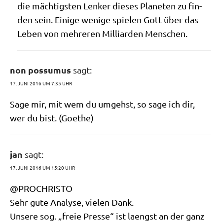
die mäch­tig­sten Len­ker die­ses Pla­ne­ten zu fin­
den sein. Eini­ge weni­ge spie­len Gott über das
Leben von meh­re­ren Mil­li­ar­den Menschen.
non possumus
sagt:
17. JUNI 2016 UM 7:35 UHR
Sage mir, mit wem du umgehst, so sage ich dir,
wer du bist. (Goe­the)
jan
sagt:
17. JUNI 2016 UM 15:20 UHR
@PROCHRISTO
Sehr gute Ana­ly­se, vie­len Dank.
Unse­re sog. „freie Pres­se“ ist laengst an der ganz