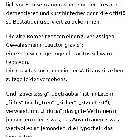
lich vor Fern­seh­ka­me­ras und vor der Pres­se zu
demen­tie­ren und kurz hin­ter­her dann die offi­ziö­
se Bestä­ti­gung ser­viert zu bekommen.
Die alte Römer nann­ten einen zuver­läs­si­gen
Gewährs­mann : „auc­tor gravis“;
eine sehr wich­ti­ge Tugend- Taci­tus schwärm­
te davon.
Die Gra­vi­tas sucht man in der Vati­kan­spit­ze heut­
zu­ta­ge lei­der vergebens.
Und „zuver­läs­sig“, „betrau­bar“ ist im Latein
„fidus“ (auch „treu“, „sicher“, „stand­fest“);
ver­wandt mit „fidu­cia“: das gute Ver­trau­en in
jeman­den oder etwas, das Anver­trau­en etwas
wert­vol­les an jeman­den, die Hypo­thek, das
Depositum;