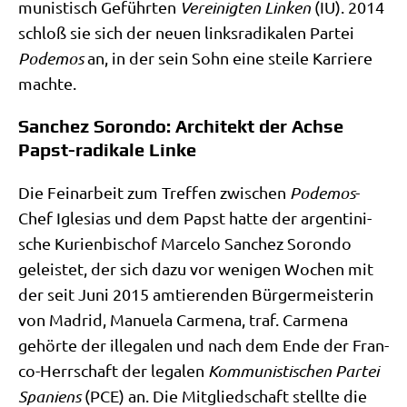
mu­ni­stisch Geführ­ten
Ver­ei­nig­ten Lin­ken
(IU). 2014
schloß sie sich der neu­en links­ra­di­ka­len Par­tei
Pode­mos
an, in der sein Sohn eine stei­le Kar­rie­re
machte.
Sanchez Sorondo: Architekt der Achse
Papst-radikale Linke
Die Fein­ar­beit zum Tref­fen zwi­schen
Pode­mos
-
Chef Igle­si­as und dem Papst hat­te der argen­ti­ni­
sche Kuri­en­bi­schof Mar­ce­lo Sanchez Sor­on­do
gelei­stet, der sich dazu vor weni­gen Wochen mit
der seit Juni 2015 amtie­ren­den Bür­ger­mei­ste­rin
von Madrid, Manue­la Car­me­na, traf. Car­me­na
gehör­te der ille­ga­len und nach dem Ende der Fran­
co-Herr­schaft der lega­len
Kom­mu­ni­sti­schen Par­tei
Spa­ni­ens
(PCE) an. Die Mit­glied­schaft stell­te die