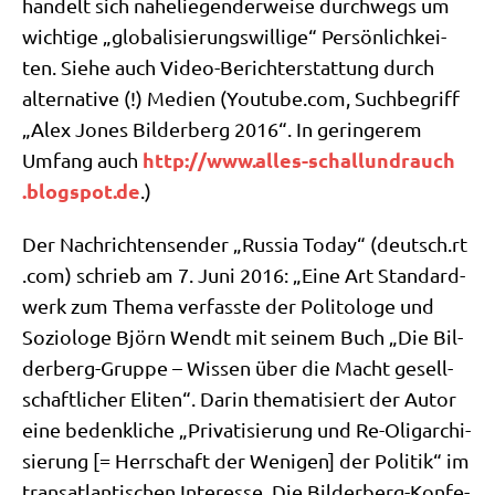
han­delt sich nahe­lie­gen­der­wei­se durch­wegs um
wich­ti­ge „glo­ba­li­sie­rungs­wil­li­ge“ Per­sön­lich­kei­
ten. Sie­he auch Video-Bericht­erstat­tung durch
alter­na­ti­ve (!) Medi­en (You​tube​.com, Such­be­griff
„Alex Jones Bil­der­berg 2016“. In gerin­ge­rem
http://​www​.alles​-schal​lund​rauch​
Umfang auch
.blog​spot​.de
.)
Der Nach­rich­ten­sen­der „Rus­sia Today“ (deutsch​.rt​
.com) schrieb am 7. Juni 2016: „Eine Art Stan­dard­
werk zum The­ma ver­fass­te der Poli­to­lo­ge und
Sozio­lo­ge Björn Wendt mit sei­nem Buch „Die Bil­
der­berg-Grup­pe – Wis­sen über die Macht gesell­
schaft­li­cher Eli­ten“. Dar­in the­ma­ti­siert der Autor
eine bedenk­li­che „Pri­va­ti­sie­rung und Re-Olig­ar­chi­
sie­rung [= Herr­schaft der Weni­gen] der Poli­tik“ im
trans­at­lan­ti­schen Inter­es­se. Die Bil­der­berg-Kon­fe­