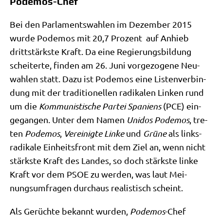
Podemos-Chef
Bei den Par­la­ments­wah­len im Dezem­ber 2015
wur­de Pode­mos mit 20,7 Pro­zent auf Anhieb
dritt­stärk­ste Kraft. Da eine Regie­rungs­bil­dung
schei­ter­te, fin­den am 26. Juni vor­ge­zo­ge­ne Neu­
wah­len statt. Dazu ist Pode­mos eine Listen­ver­bin­
dung mit der tra­di­tio­nel­len radi­ka­len Lin­ken rund
um die
Kom­mu­ni­sti­sche Par­tei Spa­ni­ens
(PCE) ein­
ge­gan­gen. Unter dem Namen
Uni­dos Pode­mos
, tre­
ten
Pode­mos
,
Ver­ei­nig­te Lin­ke
und
Grü­ne
als links­
ra­di­ka­le Ein­heits­front mit dem Ziel an, wenn nicht
stärk­ste Kraft des Lan­des, so doch stärk­ste lin­ke
Kraft vor dem PSOE zu wer­den, was laut Mei­
nungs­um­fra­gen durch­aus rea­li­stisch scheint.
Als Gerüch­te bekannt wur­den,
Pode­mos
-Chef