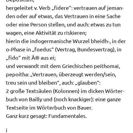
her­ge­lei­tet v. Verb „fide­re“: ver­trau­en auf jeman­
den oder auf etwas, das Ver­trau­en in eine Sache
oder eine Per­son stel­len, und auch: etwas zu tun
wagen, eine Akti­vi­tät zu riskieren;
hier­in die indo­ger­ma­ni­sche Wur­zel bheidh‑, in der
o‑Phase in „foedus“ (Ver­trag, Bun­des­ver­trag), in
„fido“ mit Ã® aus ei;
und ver­wandt mit dem Grie­chi­schen peit­ho­mai,
pepoi­tha: „Ver­trau­en, über­zeugt werden/​sein,
treu sein und blei­ben“, auch: „glau­ben“:
2 gro­ße Text­säu­len (Kolon­nen) im dicken Wör­ter­
buch von Bail­ly und (noch knacki­ger): eine gan­ze
Text­sei­te im Wör­ter­buch von Bauer.
Ganz kurz gesagt: Fundamentales.
i