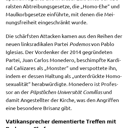
ral­sten Abtrei­bungs­ge­set­ze, die „Homo-Ehe“ und
Maul­korb­ge­set­ze ein­führ­te, mit denen die Mei­
nungs­frei­heit ein­ge­schränkt wurde.
Die schärf­sten Attacken kamen aus den Rei­hen der
neu­en links­ra­di­ka­len Par­tei
Pode­mos
von Pablo
Igle­si­as. Der Vor­den­ker der 2014 gegrün­de­ten
Par­tei, Juan Car­los Mone­de­ro, beschimpf­te Kar­di­
nal Cañi­zares als „Mon­ster“ und ver­spot­te­te ihn,
indem er des­sen Hal­tung als „unter­drück­te Homo­
se­xua­li­tät“ her­ab­wür­dig­te. Mone­de­ro ist Pro­fes­
sor an der
Päpst­li­chen Uni­ver­si­tät Comil­las
und
damit Ange­stell­ter der Kir­che, was den Angrif­fen
eine beson­de­re Bri­sanz gibt.
Vatikansprecher dementierte Treffen mit