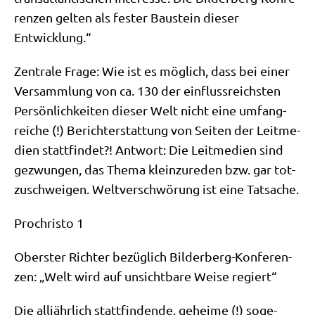
ren­zen gel­ten als fester Bau­stein die­ser
Entwicklung.“
Zen­tra­le Fra­ge: Wie ist es mög­lich, dass bei einer
Ver­samm­lung von ca. 130 der ein­fluss­reich­sten
Per­sön­lich­kei­ten die­ser Welt nicht eine umfang­
rei­che (!) Bericht­erstat­tung von Sei­ten der Leit­me­
di­en statt­fin­det?! Ant­wort: Die Leit­me­di­en sind
gezwun­gen, das The­ma klein­zu­re­den bzw. gar tot­
zu­schwei­gen. Welt­ver­schwö­rung ist eine Tatsache.
Pro­chri­sto 1
Ober­ster Rich­ter bezüg­lich Bil­der­berg-Kon­fe­ren­
zen: „Welt wird auf unsicht­ba­re Wei­se regiert“
Die all­jähr­lich statt­fin­den­de, gehei­me (!) soge­