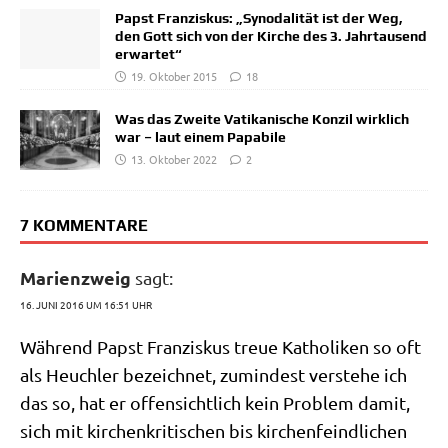
Papst Franziskus: „Synodalität ist der Weg,
den Gott sich von der Kirche des 3. Jahrtausend
erwartet“
19. Oktober 2015
18
Was das Zweite Vatikanische Konzil wirklich
war – laut einem Papabile
13. Oktober 2022
2
7 KOMMENTARE
Marienzweig
sagt:
16. JUNI 2016 UM 16:51 UHR
Wäh­rend Papst Fran­zis­kus treue Katho­li­ken so oft
als Heuch­ler bezeich­net, zumin­dest ver­ste­he ich
das so, hat er offen­sicht­lich kein Pro­blem damit,
sich mit kir­chen­kri­ti­schen bis kir­chen­feind­li­chen