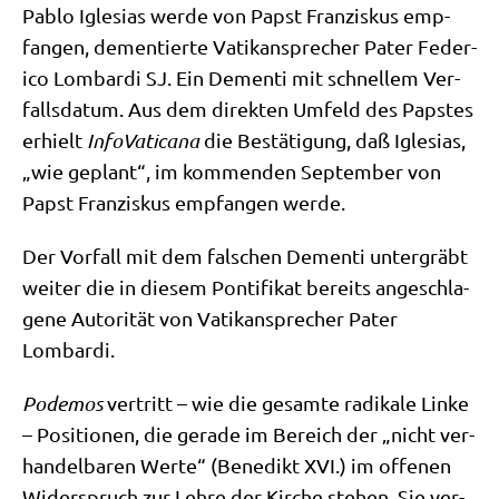
Pablo Igle­si­as wer­de von Papst Fran­zis­kus emp­
fan­gen, demen­tier­te Vati­kan­spre­cher Pater Feder­
i­co Lom­bar­di SJ. Ein Demen­ti mit schnel­lem Ver­
falls­da­tum. Aus dem direk­ten Umfeld des Pap­stes
erhielt
Info­Va­ti­ca­na
die Bestä­ti­gung, daß Igle­si­as,
„wie geplant“, im kom­men­den Sep­tem­ber von
Papst Fran­zis­kus emp­fan­gen werde.
Der Vor­fall mit dem fal­schen Demen­ti unter­gräbt
wei­ter die in die­sem Pon­ti­fi­kat bereits ange­schla­
ge­ne Auto­ri­tät von Vati­kan­spre­cher Pater
Lombardi.
Pode­mos
ver­tritt – wie die gesam­te radi­ka­le Lin­ke
– Posi­tio­nen, die gera­de im Bereich der „nicht ver­
han­del­ba­ren Wer­te“ (Bene­dikt XVI.) im offe­nen
Wider­spruch zur Leh­re der Kir­che ste­hen. Sie ver­