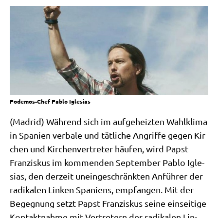
Podemos-Chef Pablo Iglesias
(Madrid) Wäh­rend sich im auf­ge­heiz­ten Wahl­kli­ma
in Spa­ni­en ver­ba­le und tät­li­che Angrif­fe gegen Kir­
chen und Kir­chen­ver­tre­ter häu­fen, wird Papst
Fran­zis­kus im kom­men­den Sep­tem­ber Pablo Igle­
si­as, den der­zeit unein­ge­schränk­ten Anfüh­rer der
radi­ka­len Lin­ken Spa­ni­ens, emp­fan­gen. Mit der
Begeg­nung setzt Papst Fran­zis­kus sei­ne ein­sei­ti­ge
Kon­takt­nah­me mit Ver­tre­tern der radi­ka­len Lin­