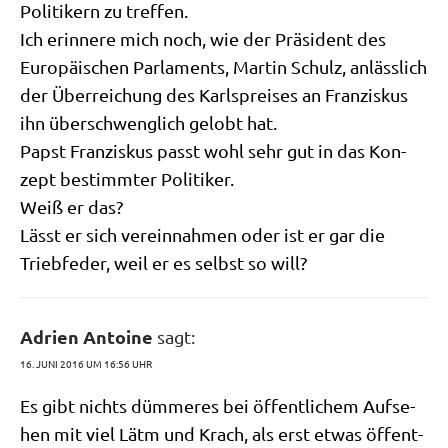
Poli­ti­kern zu treffen.
Ich erin­ne­re mich noch, wie der Prä­si­dent des
Euro­päi­schen Par­la­ments, Mar­tin Schulz, anläss­lich
der Über­rei­chung des Karls­prei­ses an Fran­zis­kus
ihn über­schweng­lich gelobt hat.
Papst Fran­zis­kus passt wohl sehr gut in das Kon­
zept bestimm­ter Politiker.
Weiß er das?
Lässt er sich ver­ein­nah­men oder ist er gar die
Trieb­fe­der, weil er es selbst so will?
Adrien Antoine
sagt:
16. JUNI 2016 UM 16:56 UHR
Es gibt nichts düm­me­res bei öffent­li­chem Auf­se­
hen mit viel Lätm und Krach, als erst etwas öffent­