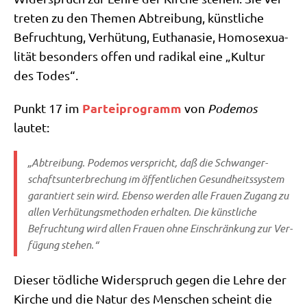
tre­ten zu den The­men Abtrei­bung, künst­li­che
Befruch­tung, Ver­hü­tung, Eutha­na­sie, Homo­se­xua­
li­tät beson­ders offen und radi­kal eine „Kul­tur
des Todes“.
Par­tei­pro­gramm
Punkt 17 im
von
Pode­mos
lautet:
„Abtrei­bung. Pode­mos ver­spricht, daß die Schwan­ger­
schafts­un­ter­bre­chung im öffent­li­chen Gesund­heits­sy­stem
garan­tiert sein wird. Eben­so wer­den alle Frau­en Zugang zu
allen Ver­hü­tungs­me­tho­den erhal­ten. Die künst­li­che
Befruch­tung wird allen Frau­en ohne Ein­schrän­kung zur Ver­
fü­gung stehen.“
Die­ser töd­li­che Wider­spruch gegen die Leh­re der
Kir­che und die Natur des Men­schen scheint die