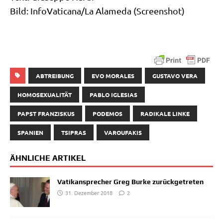
Bild: InfoVaticana/​La Ala­me­da (Screen­shot)
ABTREIBUNG
EVO MORALES
GUSTAVO VERA
HOMOSEXUALITÄT
PABLO IGLESIAS
PAPST FRANZISKUS
PODEMOS
RADIKALE LINKE
SPANIEN
TSIPRAS
VAROUFAKIS
ÄHNLICHE ARTIKEL
Vatikansprecher Greg Burke zurückgetreten
31. Dezember 2018
2