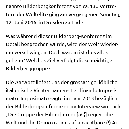
nann­te Bil­der­berg­kon­fe­renz von ca. 130 Ver­tre­
tern der Welt­eli­te ging am ver­gan­ge­nen Sonn­tag,
12. Juni 2016, in Dres­den zu Ende.
Was wäh­rend die­ser Bil­der­berg-Kon­fe­renz im
Detail bespro­chen wur­de, wird der Welt wie­der­
um ver­schwie­gen. Doch war­um ist dies alles
geheim? Wel­ches Ziel ver­folgt die­se mäch­ti­ge
Bilderberggruppe?
Die Ant­wort lie­fert uns der gross­ar­ti­ge, löb­li­che
ita­lie­ni­sche Rich­ter namens Fer­di­nan­do Impo­si­
ma­to. Impo­si­ma­to sag­te im Jahr 2013 bezüg­lich
der Bil­der­berg­kon­fe­ren­zen im Inter­view wört­lich:
„Die Grup­pe der Bil­der­ber­ger [â€¦] regiert die
Welt und die Demo­kra­tien auf unsicht­ba­re (!) Art