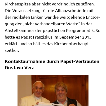
Kir­chen­spit­ze aber nicht vor­dring­lich zu stö­ren.
Die Vor­aus­set­zung für die Alli­anz­schmie­de mit
der radi­ka­len Lin­ken war die weit­ge­hen­de Ent­sor­
gung der „nicht ver­han­del­ba­ren Wer­te“ in der
Abstell­kam­mer der päpst­li­chen Pro­gram­ma­tik. So
hat­te es Papst Fran­zis­kus im Sep­tem­ber 2013
erklärt, und so hält es das Kir­chen­ober­haupt
seither.
Kontaktaufnahme durch Papst-Vertrauten
Gustavo Vera