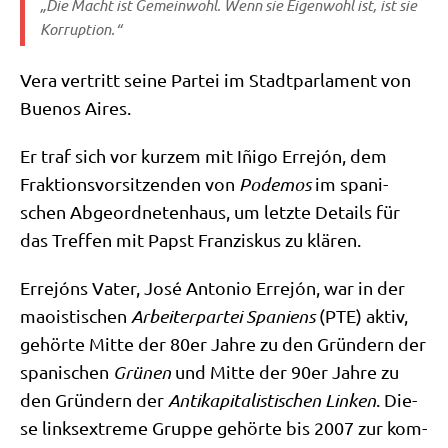
„Die Macht ist Gemein­wohl. Wenn sie Eigen­wohl ist, ist sie
Korruption.“
Vera ver­tritt sei­ne Par­tei im Stadt­par­la­ment von
Bue­nos Aires.
Er traf sich vor kur­zem mit Iñi­go Erre­jón, dem
Frak­ti­ons­vor­sit­zen­den von
Pode­mos
im spa­ni­
schen Abge­ord­ne­ten­haus, um letz­te Details für
das Tref­fen mit Papst Fran­zis­kus zu klären.
Erre­jóns Vater, José Anto­nio Erre­jón, war in der
mao­isti­schen
Arbei­ter­par­tei
Spa­ni­ens
(PTE) aktiv,
gehör­te Mit­te der 80er Jah­re zu den Grün­dern der
spa­ni­schen
Grü­nen
und Mit­te der 90er Jah­re zu
den Grün­dern der
Anti­ka­pi­ta­li­sti­schen Lin­ken
. Die­
se links­extre­me Grup­pe gehör­te bis 2007 zur kom­