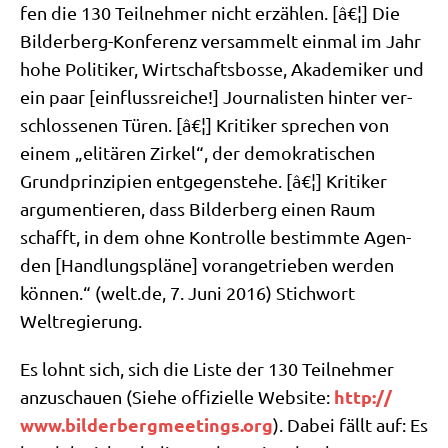
fen die 130 Teil­neh­mer nicht erzäh­len. [â€¦] Die
Bil­der­berg-Kon­fe­renz ver­sam­melt ein­mal im Jahr
hohe Poli­ti­ker, Wirt­schafts­bos­se, Aka­de­mi­ker und
ein paar [ein­fluss­rei­che!] Jour­na­li­sten hin­ter ver­
schlos­se­nen Türen. [â€¦] Kri­ti­ker spre­chen von
einem „eli­tä­ren Zir­kel“, der demo­kra­ti­schen
Grund­prin­zi­pi­en ent­ge­gen­ste­he. [â€¦] Kri­ti­ker
argu­men­tie­ren, dass Bil­der­berg einen Raum
schafft, in dem ohne Kon­trol­le bestimm­te Agen­
den [Hand­lungs­plä­ne] vor­an­ge­trie­ben wer­den
kön­nen.“ (welt​.de, 7. Juni 2016) Stich­wort
Weltregierung.
Es lohnt sich, sich die Liste der 130 Teil­neh­mer
http://​
anzu­schau­en (Sie­he offi­zi­el­le Web­site:
www​.bil​der​berg​mee​tings​.org
). Dabei fällt auf: Es