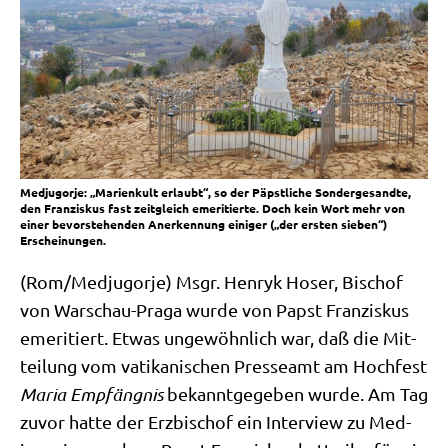
Medjugorje: „Marienkult erlaubt“, so der Päpstliche Sondergesandte,
den Franziskus fast zeitgleich emeritierte. Doch kein Wort mehr von
einer bevorstehenden Anerkennung einiger („der ersten sieben“)
Erscheinungen.
(Rom/​Medjugorje) Msgr. Hen­ryk Hoser, Bischof
von War­schau-Pra­ga wur­de von Papst Fran­zis­kus
eme­ri­tiert. Etwas unge­wöhn­lich war, daß die Mit­
tei­lung vom vati­ka­ni­schen Pres­se­amt am Hoch­fest
Maria Emp­fäng­nis
bekannt­ge­ge­ben wur­de. Am Tag
zuvor hat­te der Erz­bi­schof ein Inter­view zu Med­