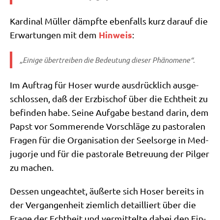
Kar­di­nal Mül­ler dämpf­te eben­falls kurz dar­auf die
Hin­weis
Erwar­tun­gen mit dem
:
„Eini­ge über­trei­ben die Bedeu­tung die­ser Phänomene“.
Im Auf­trag für Hoser wur­de aus­drück­lich aus­ge­
schlos­sen, daß der Erz­bi­schof über die Echt­heit zu
befin­den habe. Sei­ne Auf­ga­be bestand dar­in, dem
Papst vor Som­mer­en­de Vor­schlä­ge zu pasto­ra­len
Fra­gen für die Orga­ni­sa­ti­on der Seel­sor­ge in Med­
jug­or­je und für die pasto­ra­le Betreu­ung der Pil­ger
zu machen.
Des­sen unge­ach­tet, äußer­te sich Hoser bereits in
der Ver­gan­gen­heit ziem­lich detail­liert über die
Fra­ge der Echt­heit und ver­mit­tel­te dabei den Ein­