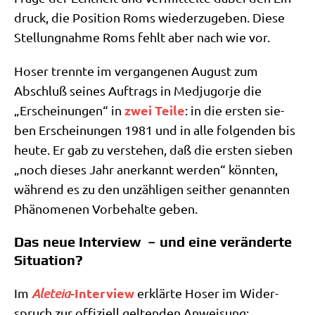
druck, die Posi­ti­on Roms wie­der­zu­ge­ben. Die­se
Stel­lung­nah­me Roms fehlt aber nach wie vor.
Hoser trenn­te im ver­gan­ge­nen August zum
Abschluß sei­nes Auf­trags in Med­jug­or­je die
zwei Tei­le
„Erschei­nun­gen“ in
: in die ersten sie­
ben Erschei­nun­gen 1981 und in alle fol­gen­den bis
heu­te. Er gab zu ver­ste­hen, daß die ersten sie­ben
„noch die­ses Jahr aner­kannt wer­den“ könn­ten,
wäh­rend es zu den unzäh­li­gen seit­her genann­ten
Phä­no­me­nen Vor­be­hal­te geben.
Das neue Interview – und eine veränderte
Situation?
-Inter­view
Im
Ale­teia
erklär­te Hoser im Wider­
spruch zur offi­zi­ell gel­ten­den Anweisung: