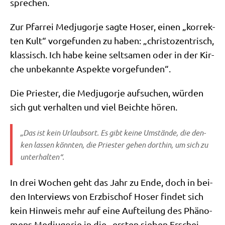
sprechen.
Zur Pfar­rei Med­jug­or­je sag­te Hoser, einen „kor­rek­
ten Kult“ vor­ge­fun­den zu haben: „chri­sto­zen­trisch,
klas­sisch. Ich habe kei­ne selt­sa­men oder in der Kir­
che unbe­kann­te Aspek­te vorgefunden“.
Die Prie­ster, die Med­jug­or­je auf­su­chen, wür­den
sich gut ver­hal­ten und viel Beich­te hören.
„Das ist kein Urlaubs­ort. Es gibt kei­ne Umstän­de, die den­
ken las­sen könn­ten, die Prie­ster gehen dort­hin, um sich zu
unterhalten“.
In drei Wochen geht das Jahr zu Ende, doch in bei­
den Inter­views von Erz­bi­schof Hoser fin­det sich
kein Hin­weis mehr auf eine Auf­tei­lung des Phä­no­
mens Med­jug­or­je in die „ersten sie­ben Erschei­