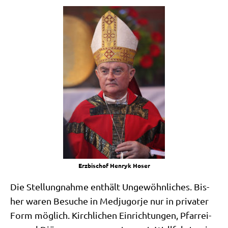
Erz­bi­schof Hen­ryk Hoser
Die Stel­lung­nah­me ent­hält Unge­wöhn­li­ches. Bis­
her waren Besu­che in Med­jug­or­je nur in pri­va­ter
Form mög­lich. Kirch­li­chen Ein­rich­tun­gen, Pfar­rei­