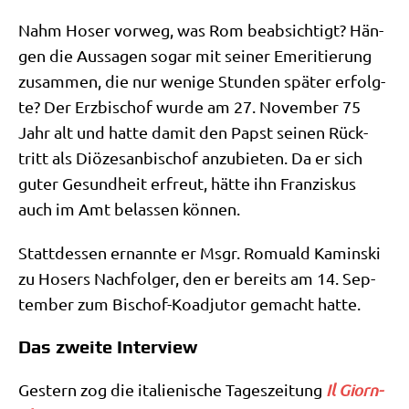
Nahm Hoser vor­weg, was Rom beab­sich­tigt? Hän­
gen die Aus­sa­gen sogar mit sei­ner Eme­ri­tie­rung
zusam­men, die nur weni­ge Stun­den spä­ter erfolg­
te? Der Erz­bi­schof wur­de am 27. Novem­ber 75
Jahr alt und hat­te damit den Papst sei­nen Rück­
tritt als Diö­ze­san­bi­schof anzu­bie­ten. Da er sich
guter Gesund­heit erfreut, hät­te ihn Fran­zis­kus
auch im Amt belas­sen können.
Statt­des­sen ernann­te er Msgr. Romu­ald Kamin­ski
zu Hosers Nach­fol­ger, den er bereits am 14. Sep­
tem­ber zum Bischof-Koad­ju­tor gemacht hatte.
Das zweite Interview
Gestern zog die ita­lie­ni­sche Tages­zei­tung
Il Giorn­