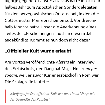
jug­or­je gege­ben. Papst Fran­zis­kus hat­te ihn für ein
hal­bes Jahr zum Apo­sto­li­schen Son­der­de­le­ga­ten
für den her­ze­go­wi­ni­schen Ort ernannt, in dem die
Got­tes­mut­ter Maria erschei­nen soll. Vor drei­ein­
halb Mona­te hat­te Hoser die Aner­ken­nung eines
Tei­les der „Erschei­nun­gen“ noch in die­sem Jahr
ange­kün­digt. Kommt es nun doch nicht dazu?
„Offizieller Kult wurde erlaubt“
Am Vor­tag ver­öf­fent­lich­te
Ale­teia
ein Inter­view
des Erz­bi­schofs, den Rang hat Msgr. Hoser
ad per­
so­nam
, weil er zuvor Kuri­en­erz­bi­schof in Rom war.
Die Schlag­zei­le lautete:
„Med­jug­or­je: Der offi­zi­el­le Kult wur­de erlaubt! Es spricht
der Gesand­te des Papstes“.