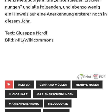
nun­gen“ und alle fol­gen­den, und eben­so wenig
ein Hin­weis auf eine Aner­ken­nung erste­rer noch in
die­sem Jahr.
Text: Giu­sep­pe Nardi
Bild: MiL/​Wikicommons
ALETEIA
GERHARD MÜLLER
HENRYK HOSER
IL GIORNALE
MARIENERSCHEINUNGEN
MARIENVEREHRUNG
MEDJUGORJE