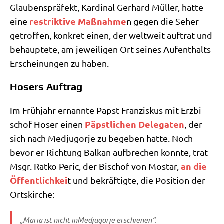
Glau­bens­prä­fekt, Kar­di­nal Ger­hard Mül­ler, hat­te
restrik­ti­ve Maß­nah­me
eine
n gegen die Seher
getrof­fen, kon­kret einen, der welt­weit auf­trat und
behaup­te­te, am jewei­li­gen Ort sei­nes Auf­ent­halts
Erschei­nun­gen zu haben.
Hosers Auftrag
Im Früh­jahr ernann­te Papst Fran­zis­kus mit Erz­bi­
Päpst­li­chen Dele­ga­ten
schof Hoser einen
, der
sich nach Med­jug­or­je zu bege­ben hat­te. Noch
bevor er Rich­tung Bal­kan auf­bre­chen konn­te, trat
an die
Msgr. Rat­ko Peric, der Bischof von Mostar,
Öffent­lich­kei
t und bekräf­tig­te, die Posi­ti­on der
Ortskirche:
„Maria ist nicht inMed­jug­or­je erschienen“.