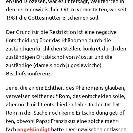
en und Diö­ze­sen, war es unter­sagt, Wall­fahr­ten in
den her­ze­go­wi­ni­schen Ort zu ver­an­stal­ten, wo seit
1981 die Got­tes­mut­ter erschei­nen soll.
Der Grund für die Restrik­ti­on ist eine nega­ti­ve
Ent­schei­dung über das Phä­no­men durch die
zustän­di­gen kirch­li­chen Stel­len, kon­kret durch den
zustän­di­gen Orts­bi­schof von Mostar und die
zustän­di­ge (damals noch jugo­sla­wi­sche)
Bischofskonferenz.
Jene, die an die Echt­heit des Phä­no­mens glau­ben,
ver­wei­sen seit­her auf Rom, das ent­schei­den sol­le,
aber noch nicht ent­schie­den habe. In der Tat hat
Rom in der Sache noch kei­ne Ent­schei­dung getrof­
fen, obwohl Papst Fran­zis­kus eine sol­che mehr­
ange­kün­digt
fach
hat­te. Der inzwi­schen ent­las­sen