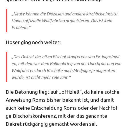
„Heu­te kön­nen die Diö­ze­sen und ande­re kirch­li­che Insti­tu­
tio­nen offi­zi­el­le Wall­fahr­ten orga­ni­sie­ren. Das ist kein
Problem.“
Hoser ging noch weiter:
„Das Dekret der alten Bischofs­kon­fe­renz von Ex-Jugo­sla­wi­
en, mit dem vor dem Bal­kan­krieg von der Durch­füh­rung von
Wall­fahr­ten durch Bischö­fe nach Med­jug­or­je abge­ra­ten
wur­de, ist nicht mehr relevant.“
Die Beto­nung liegt auf „offi­zi­ell“, da kei­ne sol­che
Anwei­sung Roms bis­her bekannt ist, und damit
auch kei­ne Ent­schei­dung Roms oder der Nach­fol­
ge-Bischofs­kon­fe­renz, mit der das genann­te
Dekret rück­gän­gig gemacht wor­den sei.