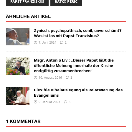
PAPST FRANZISKUS
RATKO PERIC
ÄHNLICHE ARTIKEL
Zynisch, psychopathisch, senil, unverschämt?
Was ist los mit Papst Franziskus?
7. Juni 2024
2
Msgr. Antonio Livi: „Dieser Papst läßt die
öffentliche Meinung innerhalb der Kirche
endgültig zusammenbrechen“
10. August 2016
2
Flexible Bibelauslegung als Relativierung des
Evangeliums
9. Januar 2023
3
1 KOMMENTAR