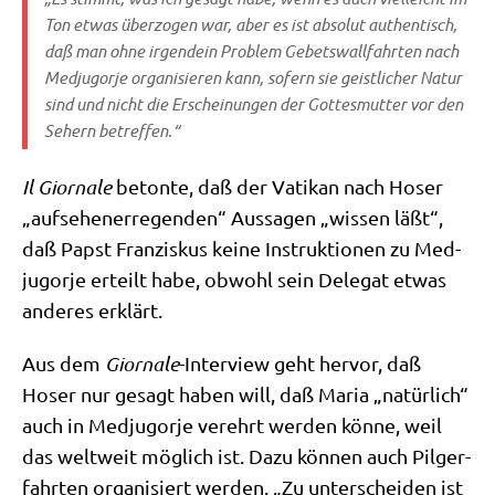
Ton etwas über­zo­gen war, aber es ist abso­lut authen­tisch,
daß man ohne irgend­ein Pro­blem Gebets­wall­fahr­ten nach
Med­jug­or­je orga­ni­sie­ren kann, sofern sie geist­li­cher Natur
sind und nicht die Erschei­nun­gen der Got­tes­mut­ter vor den
Sehern betreffen.“
Il Giorn­a­le
beton­te, daß der Vati­kan nach Hoser
„auf­se­hen­er­re­gen­den“ Aus­sa­gen „wis­sen läßt“,
daß Papst Fran­zis­kus kei­ne Instruk­tio­nen zu Med­
jug­or­je erteilt habe, obwohl sein Dele­gat etwas
ande­res erklärt.
Aus dem
Giorn­a­le
-Inter­view geht her­vor, daß
Hoser nur gesagt haben will, daß Maria „natür­lich“
auch in Med­jug­or­je ver­ehrt wer­den kön­ne, weil
das welt­weit mög­lich ist. Dazu kön­nen auch Pil­ger­
fahr­ten orga­ni­siert wer­den. „Zu unter­schei­den ist