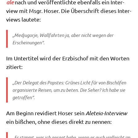
a­le
nach und ver­öf­fent­lich­te eben­falls ein Inter­
view mit Msgr. Hoser. Die Über­schrift die­ses Inter­
views lautete:
„Med­jug­or­je, Wall­fahr­ten ja, aber nicht wegen der
Erscheinungen“.
Im Unter­ti­tel wird der Erz­bi­schof mit den Wor­ten
zitiert:
„Der Dele­gat des Pap­stes: Grü­nes Licht für von Bischö­fen
orga­ni­sier­te Rei­sen, um zu beten. Die Seher? Ich habe sie
getroffen“.
Am Beginn revi­diert Hoser sein
Ale­teia-Inter­view
ein biß­chen, ohne die­ses direkt zu nennen:
„Es stimmt, was ich gesagt habe, wenn es auch viel­leicht im