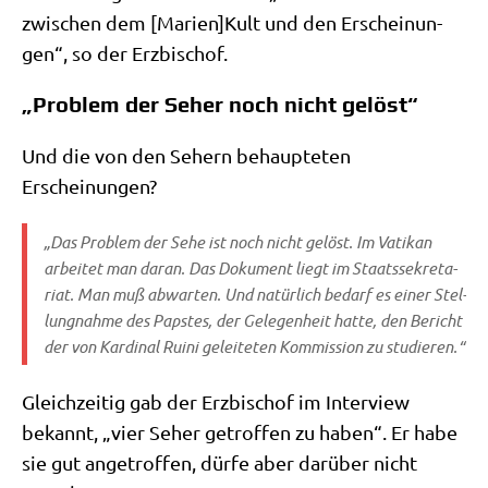
zwi­schen dem [Marien]Kult und den Erschei­nun­
gen“, so der Erzbischof.
„Problem der Seher noch nicht gelöst“
Und die von den Sehern behaup­te­ten
Erscheinungen?
„Das Pro­blem der Sehe ist noch nicht gelöst. Im Vati­kan
arbei­tet man dar­an. Das Doku­ment liegt im Staats­se­kre­ta­
ri­at. Man muß abwar­ten. Und natür­lich bedarf es einer Stel­
lung­nah­me des Pap­stes, der Gele­gen­heit hat­te, den Bericht
der von Kar­di­nal Rui­ni gelei­te­ten Kom­mis­si­on zu studieren.“
Gleich­zei­tig gab der Erz­bi­schof im Inter­view
bekannt, „vier Seher getrof­fen zu haben“. Er habe
sie gut ange­trof­fen, dür­fe aber dar­über nicht