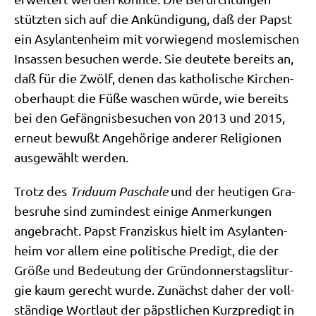
stütz­ten sich auf die Ankün­di­gung, daß der Papst
ein Asy­lan­ten­heim mit vor­wie­gend mos­le­mi­schen
Insas­sen besu­chen wer­de. Sie deu­te­te bereits an,
daß für die Zwölf, denen das katho­li­sche Kir­chen­
ober­haupt die Füße waschen wür­de, wie bereits
bei den Gefäng­nis­be­su­chen von 2013 und 2015,
erneut bewußt Ange­hö­ri­ge ande­rer Reli­gio­nen
aus­ge­wählt werden.
Trotz des
Tri­du­um Pascha­le
und der heu­ti­gen Gra­
bes­ru­he sind zumin­dest eini­ge Anmer­kun­gen
ange­bracht. Papst Fran­zis­kus hielt im Asy­lan­ten­
heim vor allem eine poli­ti­sche Pre­digt, die der
Grö­ße und Bedeu­tung der Grün­don­ners­tags­lit­ur­
gie kaum gerecht wur­de. Zunächst daher der voll­
stän­di­ge Wort­laut der päpst­li­chen Kurz­pre­digt in