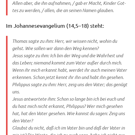
Allen aber, die ihn auf­nah­men, /​ gab er Macht, Kin­der Got­
tes zu wer­den, /​ allen, die an sei­nen Namen glauben.
Im Johan­nes­evan­ge­li­um (14,5–18) steht:
Tho­mas sag­te zu ihm: Herr, wir wis­sen nicht, wohin du
gehst. Wie sol­len wir dann den Weg kennen?
Jesus sag­te zu ihm: Ich bin der Weg und die Wahr­heit und
das Leben; nie­mand kommt zum Vater außer durch mich.
Wenn ihr mich erkannt habt, wer­det ihr auch mei­nen Vater
erken­nen. Schon jetzt kennt ihr ihn und habt ihn gesehen.
Phil­ip­pus sag­te zu ihm: Herr, zeig uns den Vater; das genügt
uns.
Jesus ant­wor­te­te ihm: Schon so lan­ge bin ich bei euch und
du hast mich nicht erkannt, Phil­ip­pus? Wer mich gese­hen
hat, hat den Vater gese­hen. Wie kannst du sagen: Zeig uns
den Vater?
Glaubst du nicht, daß ich im Vater bin und daß der Vater in
mir ist? Die Wor­te, die ich zu euch sage, habe ich nicht aus