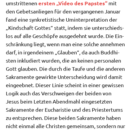
ersten „Video des Pap­stes“
umstrit­te­nen
mit
den Gebets­an­lie­gen für den ver­gan­ge­nen Janu­ar
fand eine syn­kre­ti­sti­sche Umin­ter­pre­ta­ti­on der
„Kind­schaft Got­tes“ statt, indem sie unter­schieds­
los auf alle Geschöp­fe aus­ge­dehnt wur­de. Die Ein­
schrän­kung liegt, wenn man eine sol­che anneh­men
darf, in irgend­ei­nem „Glau­ben“, da auch Bud­dhi­
sten inklu­diert wur­den, die an kei­nen per­so­na­len
Gott glau­ben. Die durch die Tau­fe und die ande­ren
Sakra­men­te gewirk­te Unter­schei­dung wird damit
ein­ge­eb­net. Die­ser Linie scheint in einer gewis­sen
Logik auch das Ver­schwei­gen der bei­den von
Jesus beim Letz­ten Abend­mahl ein­ge­setz­ten
Sakra­men­te der Eucha­ri­stie und des Prie­ster­tums
zu ent­spre­chen. Die­se bei­den Sakra­men­te haben
nicht ein­mal alle Chri­sten gemein­sam, son­dern nur