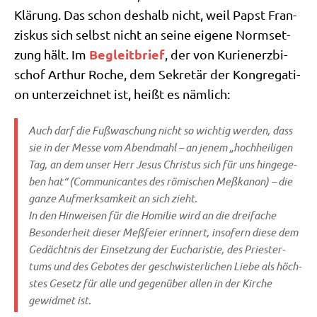
Klä­rung. Das schon des­halb nicht, weil Papst Fran­
zis­kus sich selbst nicht an sei­ne eige­ne Norm­set­
Begleit­brief
zung hält. Im
, der von Kuri­en­erz­bi­
schof Arthur Roche, dem Sekre­tär der Kon­gre­ga­ti­
on unter­zeich­net ist, heißt es nämlich:
Auch darf die Fuß­wa­schung nicht so wich­tig wer­den, dass
sie in der Mes­se vom Abend­mahl – an jenem „hoch­hei­li­gen
Tag, an dem unser Herr Jesus Chri­stus sich für uns hin­ge­ge­
ben hat“ (
Com­mu­ni­can­tes
des römi­schen Meß­ka­non) – die
gan­ze Auf­merk­sam­keit an sich zieht.
In den Hin­wei­sen für die Homi­lie wird an die drei­fa­che
Beson­der­heit die­ser Meß­fei­er erin­nert, inso­fern die­se dem
Gedächt­nis der Ein­set­zung der Eucha­ri­stie, des Prie­ster­
tums und des Gebo­tes der geschwi­ster­li­chen Lie­be als höch­
stes Gesetz für alle und gegen­über allen in der Kir­che
gewid­met ist.