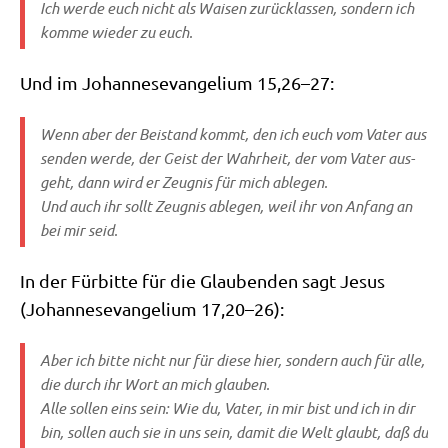
Ich wer­de euch nicht als Wai­sen zurück­las­sen, son­dern ich
kom­me wie­der zu euch.
Und im Johan­nes­evan­ge­li­um 15,26–27:
Wenn aber der Bei­stand kommt, den ich euch vom Vater aus
sen­den wer­de, der Geist der Wahr­heit, der vom Vater aus­
geht, dann wird er Zeug­nis für mich ablegen.
Und auch ihr sollt Zeug­nis able­gen, weil ihr von Anfang an
bei mir seid.
In der Für­bit­te für die Glau­ben­den sagt Jesus
(Johan­nes­evan­ge­li­um 17,20–26):
Aber ich bit­te nicht nur für die­se hier, son­dern auch für alle,
die durch ihr Wort an mich glauben.
Alle sol­len eins sein: Wie du, Vater, in mir bist und ich in dir
bin, sol­len auch sie in uns sein, damit die Welt glaubt, daß du