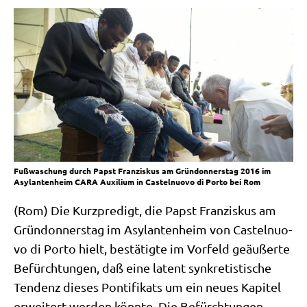
Fußwaschung durch Papst Franziskus am Gründonnerstag 2016 im
Asylantenheim CARA Auxilium in Castelnuovo di Porto bei Rom
(Rom) Die Kurz­pre­digt, die Papst Fran­zis­kus am
Grün­don­ners­tag im Asy­lan­ten­heim von Castel­nuo­
vo di Por­to hielt, bestä­tig­te im Vor­feld geäu­ßer­te
Befürch­tun­gen, daß eine latent syn­kre­ti­sti­sche
Ten­denz die­ses Pon­ti­fi­kats um ein neu­es Kapi­tel
erwei­tert wer­den könn­te. Die Befürch­tun­gen