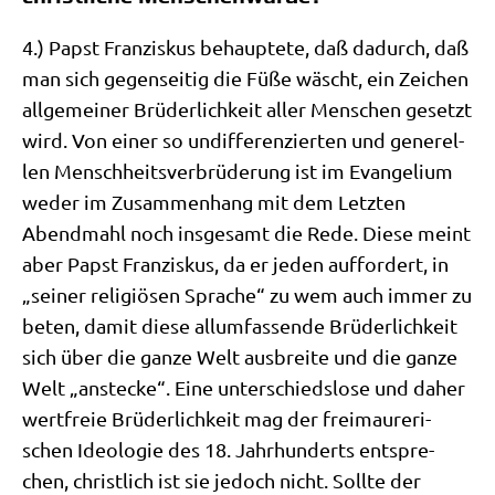
4.) Papst Fran­zis­kus behaup­te­te, daß dadurch, daß
man sich gegen­sei­tig die Füße wäscht, ein Zei­chen
all­ge­mei­ner Brü­der­lich­keit aller Men­schen gesetzt
wird. Von einer so undif­fe­ren­zier­ten und gene­rel­
len Mensch­heits­ver­brü­de­rung ist im Evan­ge­li­um
weder im Zusam­men­hang mit dem Letz­ten
Abend­mahl noch ins­ge­samt die Rede. Die­se meint
aber Papst Fran­zis­kus, da er jeden auf­for­dert, in
„sei­ner reli­giö­sen Spra­che“ zu wem auch immer zu
beten, damit die­se all­um­fas­sen­de Brü­der­lich­keit
sich über die gan­ze Welt aus­brei­te und die gan­ze
Welt „anstecke“. Eine unter­schieds­lo­se und daher
wert­freie Brü­der­lich­keit mag der frei­mau­re­ri­
schen Ideo­lo­gie des 18. Jahr­hun­derts ent­spre­
chen, christ­lich ist sie jedoch nicht. Soll­te der