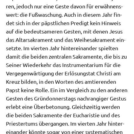
ren, jedoch nur eine Geste davon für erwäh­nens­
wert: die Fuß­wa­schung. Auch in die­sem Jahr fin­
det sich in der päpst­li­chen Pre­digt kein Hin­weis
auf die bedeut­sa­me­ren Gesten, mit denen Jesus
das Altar­sa­kra­ment und das Wei­he­sa­kra­ment ein­
setz­te. Im vier­ten Jahr hin­ter­ein­an­der spiel­ten
damit die bei­den zen­tra­len Sakra­men­te, die bis zu
Sei­ner Wie­der­kehr das Instru­men­ta­ri­um für die
Ver­ge­gen­wär­ti­gung der Erlö­sungs­tat Chri­sti am
Kreuz bil­den, in den Wor­ten des amtie­ren­den
Papst kei­ne Rol­le. Ein im Ver­gleich zu den ande­ren
Gesten des Grün­don­ners­tags nach­ran­gi­ger Gestus
erlebt eine Über­be­to­nung. Gleich­zei­tig wer­den
die bei­den Sakra­men­te der Eucha­ri­stie und des
Prie­ster­tums über­gan­gen. Im vier­ten Jahr hin­ter­
ein­an­der könn­te sogar von einer syste­ma­ti­schen