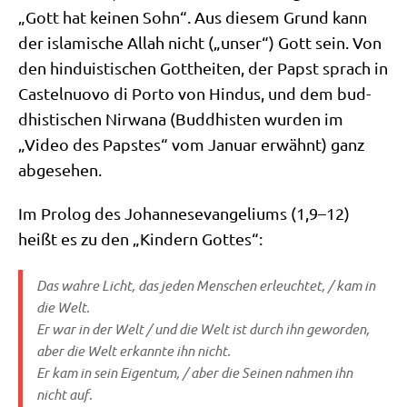
„Gott hat kei­nen Sohn“. Aus die­sem Grund kann
der isla­mi­sche Allah nicht („unser“) Gott sein. Von
den hin­du­isti­schen Gott­hei­ten, der Papst sprach in
Castel­nuo­vo di Por­to von Hin­dus, und dem bud­
dhi­sti­schen Nir­wa­na (Bud­dhi­sten wur­den im
„Video des Pap­stes“ vom Janu­ar erwähnt) ganz
abgesehen.
Im Pro­log des Johan­nes­evan­ge­li­ums (1,9–12)
heißt es zu den „Kin­dern Gottes“:
Das wah­re Licht, das jeden Men­schen erleuch­tet, /​ kam in
die Welt.
Er war in der Welt /​ und die Welt ist durch ihn gewor­den,
aber die Welt erkann­te ihn nicht.
Er kam in sein Eigen­tum, /​ aber die Sei­nen nah­men ihn
nicht auf.