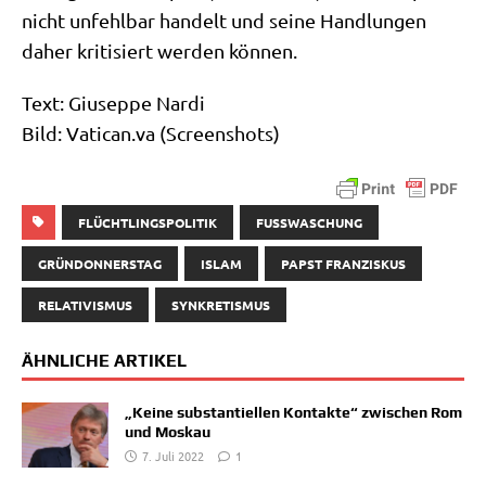
nicht unfehl­bar han­delt und sei­ne Hand­lun­gen
daher kri­ti­siert wer­den können.
Text: Giu­sep­pe Nardi
Bild: Vati​can​.va (Screen­shots)
FLÜCHTLINGSPOLITIK
FUSSWASCHUNG
GRÜNDONNERSTAG
ISLAM
PAPST FRANZISKUS
RELATIVISMUS
SYNKRETISMUS
ÄHNLICHE ARTIKEL
„Keine substantiellen Kontakte“ zwischen Rom
und Moskau
7. Juli 2022
1