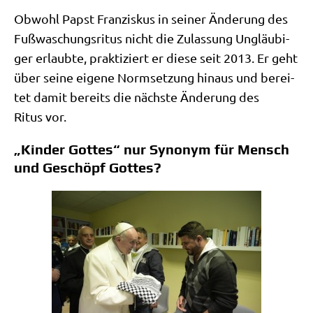
Obwohl Papst Fran­zis­kus in sei­ner Ände­rung des
Fuß­wa­schungs­ri­tus nicht die Zulas­sung Ungläu­bi­
ger erlaub­te, prak­ti­ziert er die­se seit 2013. Er geht
über sei­ne eige­ne Norm­set­zung hin­aus und berei­
tet damit bereits die näch­ste Ände­rung des
Ritus vor.
„Kinder Gottes“ nur Synonym für Mensch
und Geschöpf Gottes?