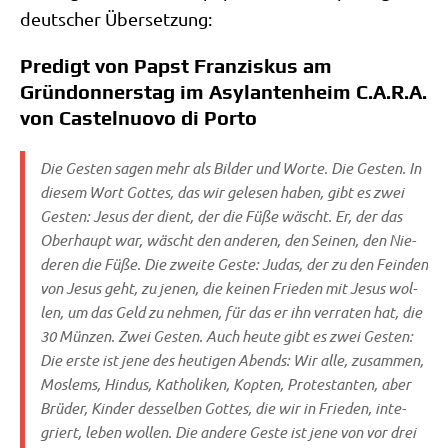
deut­scher Übersetzung:
Predigt von Papst Franziskus am
Gründonnerstag im Asylantenheim C.A.R.A.
von Castelnuovo di Porto
Die Gesten sagen mehr als Bil­der und Wor­te. Die Gesten. In
die­sem Wort Got­tes, das wir gele­sen haben, gibt es zwei
Gesten: Jesus der dient, der die Füße wäscht. Er, der das
Ober­haupt war, wäscht den ande­ren, den Sei­nen, den Nie­
de­ren die Füße. Die zwei­te Geste: Judas, der zu den Fein­den
von Jesus geht, zu jenen, die kei­nen Frie­den mit Jesus wol­
len, um das Geld zu neh­men, für das er ihn ver­ra­ten hat, die
30 Mün­zen. Zwei Gesten. Auch heu­te gibt es zwei Gesten:
Die erste ist jene des heu­ti­gen Abends: Wir alle, zusam­men,
Mos­lems, Hin­dus, Katho­li­ken, Kop­ten, Pro­te­stan­ten, aber
Brü­der, Kin­der des­sel­ben Got­tes, die wir in Frie­den, inte­
griert, leben wol­len. Die ande­re Geste ist jene von vor drei