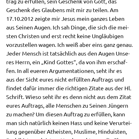
trag zu erfül­len, sein Geschenk von Gott, das
Geschenk des Glau­bens mit mir zu tei­len. Am
17.10.2012 zeig­te mir Jesus mein gan­zes Leben
aus Sei­nen Augen. Ich sah Din­ge, die sich die mei­
sten Chri­sten und erst recht kei­ne Ungläu­bi­gen
vor­zu­stel­len wagen. Ich weiß aber eins ganz genau.
Jeder Mensch ist tat­säch­lich aus den Augen Unse­
res Herrn, ein „Kind Got­tes“, da von ihm erschaf­
fen. In all eue­ren Argu­men­ta­tio­nen, seht ihr es
aus der Sicht eures nicht erfüll­ten Auf­trags und
fin­det dafür immer die rich­ti­gen Zita­te aus der Hl.
Schrift. Wie­so seht ihr es denn nicht aus dem Zitat
eures Auf­trags, alle Men­schen zu Sei­nen Jün­gern
zu machen? Um die­sen Auf­trag zu erfül­len, kann
man sich natür­lich kei­nen Hass und kei­ne Ver­ur­tei­
lung gegen­über Athe­isten, Mus­li­me, Hin­du­isten,