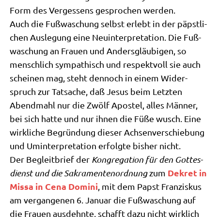
Form des Ver­ges­sens gespro­chen werden.
Auch die Fuß­wa­schung selbst erlebt in der päpst­li­
chen Aus­le­gung eine Neu­in­ter­pre­ta­ti­on. Die Fuß­
wa­schung an Frau­en und Anders­gläu­bi­gen, so
mensch­lich sym­pa­thisch und respekt­voll sie auch
schei­nen mag, steht den­noch in einem Wider­
spruch zur Tat­sa­che, daß Jesus beim Letz­ten
Abend­mahl nur die Zwölf Apo­stel, alles Män­ner,
bei sich hat­te und nur ihnen die Füße wusch. Eine
wirk­li­che Begrün­dung die­ser Ach­sen­ver­schie­bung
und Umin­ter­pre­ta­ti­on erfolg­te bis­her nicht.
Der Begleit­brief der
Kon­gre­ga­ti­on für den Got­tes­
Dekret in
dienst und die Sakra­men­ten­ord­nung
zum
Mis­sa in Cena Domi­ni
, mit dem Papst Fran­zis­kus
am ver­gan­ge­nen 6. Janu­ar die Fuß­wa­schung auf
die Frau­en aus­dehn­te, schafft dazu nicht wirk­lich