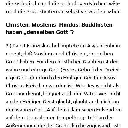
die katho­li­sche und die ortho­do­xen Kir­chen, wäh­
rend die Pro­te­stan­ten sie selbst ver­wor­fen haben.
Christen, Moslems, Hindus, Buddhisten
haben „denselben Gott“?
3.) Papst Fran­zis­kus behaup­te­te im Asy­lan­ten­heim
erneut, daß Mos­lems und Chri­sten „den­sel­ben
Gott“ haben. Für den christ­li­chen Glau­ben ist der
wah­re und ein­zi­ge Gott (Erstes Gebot) der Drei­ei­
ni­ge Gott, der durch den Hei­li­gen Geist in Jesus
Chri­stus Fleisch gewor­den ist. Wer Jesus nicht als
Gott aner­kennt, leug­net auch den Vater. Wer nicht
an den Hei­li­gen Geist glaubt, glaubt auch nicht an
den wah­ren Gott. Auf dem isla­mi­schen Fel­sen­dom
auf dem Jeru­sa­le­mer Tem­pel­berg steht an der
Außen­mau­er, die der Gra­bes­kir­che zuge­wandt ist: