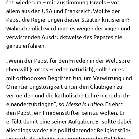
fen wie­der­um – mit Zustim­mung Isra­els – vor
allem aus den USA und Frank­reich. Woll­te der
Papst die Regie­run­gen die­ser Staa­ten kri­ti­sie­ren?
Wahr­schein­lich wird man es wegen der vagen und
ver­wir­ren­den Aus­drucks­wei­se des Pap­stes nie
genau erfahren.
„Wenn der Papst für den Frie­den in der Welt spre­
chen will (Got­tes Frie­den natür­lich), soll­te er es
mit ortho­do­xen Begrif­fen tun, um Ver­wir­rung und
Ori­en­tie­rungs­lo­sig­keit unter den Gläu­bi­gen zu
ver­mei­den und die katho­li­sche Leh­re nicht durch­
ein­an­der­zu­brin­gen“, so
Mes­sa in Lati­no
. Es ehrt
den Papst, ein Frie­dens­stif­ter sein zu wol­len. Er
erfüllt damit eine sei­ner Auf­ga­ben. Er soll­te dabei
aller­dings weder als poli­ti­sie­ren­der Reli­gi­ons­füh­
rer noch als reli­gi­ös argu­men­tie­ren­der Poli­ti­ker