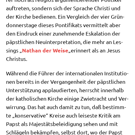
auf­tre­ten, son­dern sich der Spra­che Chri­sti und
der Kir­che bedie­nen. Ein Ver­gleich der vier Grün­
don­ners­ta­ge die­ses Pon­ti­fi­kats ver­mit­telt aber
den Ein­druck einer zuneh­men­de Eska­la­ti­on der
päpst­li­chen Neu­in­ter­pre­ta­ti­on, die mehr an Les­
Nathan der Wei­se
sings „
„erin­nert als an Jesus
Christus.
Wäh­rend die Füh­rer der inter­na­tio­na­len Insti­tu­tio­
nen bereits in der Ver­gan­gen­heit der päpst­li­chen
Unter­stüt­zung applau­dier­ten, herrscht inner­halb
der katho­li­schen Kir­che eini­ge Zwie­tracht und Ver­
wir­rung. Das hat auch damit zu tun, daß bestimm­
te „kon­ser­va­ti­ve“ Krei­se auch lei­se­ste Kri­tik am
Papst als Maje­stäts­be­lei­di­gung sehen und mit
Schlä­geln bekämp­fen, selbst dort, wo der Papst