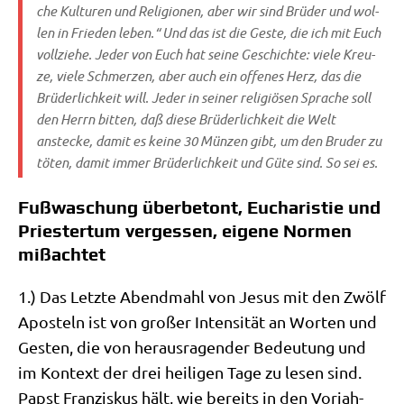
che Kul­tu­ren und Reli­gio­nen, aber wir sind Brü­der und wol­
len in Frie­den leben.“ Und das ist die Geste, die ich mit Euch
voll­zie­he. Jeder von Euch hat sei­ne Geschich­te: vie­le Kreu­
ze, vie­le Schmer­zen, aber auch ein offe­nes Herz, das die
Brü­der­lich­keit will. Jeder in sei­ner reli­giö­sen Spra­che soll
den Herrn bit­ten, daß die­se Brü­der­lich­keit die Welt
anstecke, damit es kei­ne 30 Mün­zen gibt, um den Bru­der zu
töten, damit immer Brü­der­lich­keit und Güte sind. So sei es.
Fußwaschung überbetont, Eucharistie und
Priestertum vergessen, eigene Normen
mißachtet
1.) Das Letz­te Abend­mahl von Jesus mit den Zwölf
Apo­steln ist von gro­ßer Inten­si­tät an Wor­ten und
Gesten, die von her­aus­ra­gen­der Bedeu­tung und
im Kon­text der drei hei­li­gen Tage zu lesen sind.
Papst Fran­zis­kus hält, wie bereits in den Vor­jah­