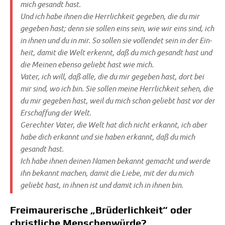
mich gesandt hast.
Und ich habe ihnen die Herr­lich­keit gege­ben, die du mir
gege­ben hast; denn sie sol­len eins sein, wie wir eins sind, ich
in ihnen und du in mir. So sol­len sie voll­endet sein in der Ein­
heit, damit die Welt erkennt, daß du mich gesandt hast und
die Mei­nen eben­so geliebt hast wie mich.
Vater, ich will, daß alle, die du mir gege­ben hast, dort bei
mir sind, wo ich bin. Sie sol­len mei­ne Herr­lich­keit sehen, die
du mir gege­ben hast, weil du mich schon geliebt hast vor der
Erschaf­fung der Welt.
Gerech­ter Vater, die Welt hat dich nicht erkannt, ich aber
habe dich erkannt und sie haben erkannt, daß du mich
gesandt hast.
Ich habe ihnen dei­nen Namen bekannt gemacht und wer­de
ihn bekannt machen, damit die Lie­be, mit der du mich
geliebt hast, in ihnen ist und damit ich in ihnen bin.
Freimaurerische „Brüderlichkeit“ oder
christliche Menschenwürde?