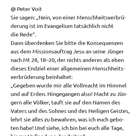
@ Peter Voit
Sie sagen: „Nein, von einer Mensch­heits­ver­brü­
de­rung ist im Evan­ge­li­um tat­säch­lich nicht
die Rede“.
Dann über­den­ken Sie bit­te die Kon­se­quen­zen
aus dem Mis­si­ons­auf­trag Jesu an sei­ne Jün­ger
nach Mt 28, 18–20, der nichts ande­res als eben
die­ses End­ziel einer all­ge­mei­nen Mensch­heits­
ver­brü­de­rung beinhaltet:
„Gege­ben wur­de mir alle Voll­macht im Him­mel
und auf Erden. Hin­ge­gan­gen also! Macht zu Jün­
gern alle Völ­ker, tauft sie auf den Namen des
Vaters und des Soh­nes und des Hei­li­gen Gei­stes,
lehrt sie alles zu bewah­ren, was ich euch gebo­
ten habe! Und sie­he, ich bin bei euch alle Tage,