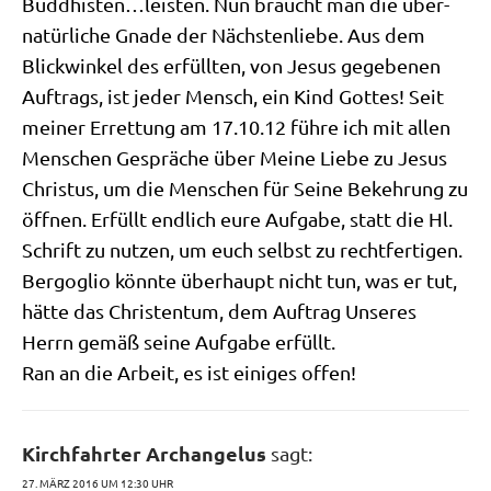
Buddhisten…leisten. Nun braucht man die über­
na­tür­li­che Gna­de der Näch­sten­lie­be. Aus dem
Blick­win­kel des erfüll­ten, von Jesus gege­be­nen
Auf­trags, ist jeder Mensch, ein Kind Got­tes! Seit
mei­ner Erret­tung am 17.10.12 füh­re ich mit allen
Men­schen Gesprä­che über Mei­ne Lie­be zu Jesus
Chri­stus, um die Men­schen für Sei­ne Bekeh­rung zu
öff­nen. Erfüllt end­lich eure Auf­ga­be, statt die Hl.
Schrift zu nut­zen, um euch selbst zu recht­fer­ti­gen.
Berg­o­glio könn­te über­haupt nicht tun, was er tut,
hät­te das Chri­sten­tum, dem Auf­trag Unse­res
Herrn gemäß sei­ne Auf­ga­be erfüllt.
Ran an die Arbeit, es ist eini­ges offen!
Kirchfahrter Archangelus
sagt:
27. MÄRZ 2016 UM 12:30 UHR