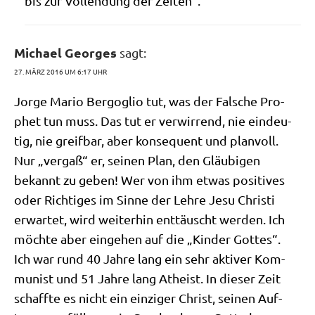
bis zur Voll­endung der Zeiten“.
Michael Georges
sagt:
27. MÄRZ 2016 UM 6:17 UHR
Jor­ge Mario Berg­o­glio tut, was der Fal­sche Pro­
phet tun muss. Das tut er ver­wir­rend, nie ein­deu­
tig, nie greif­bar, aber kon­se­quent und plan­voll.
Nur „ver­gaß“ er, sei­nen Plan, den Gläu­bi­gen
bekannt zu geben! Wer von ihm etwas posi­ti­ves
oder Rich­ti­ges im Sin­ne der Leh­re Jesu Chri­sti
erwar­tet, wird wei­ter­hin ent­täuscht wer­den. Ich
möch­te aber ein­ge­hen auf die „Kin­der Gottes“.
Ich war rund 40 Jah­re lang ein sehr akti­ver Kom­
mu­nist und 51 Jah­re lang Athe­ist. In die­ser Zeit
schaff­te es nicht ein ein­zi­ger Christ, sei­nen Auf­