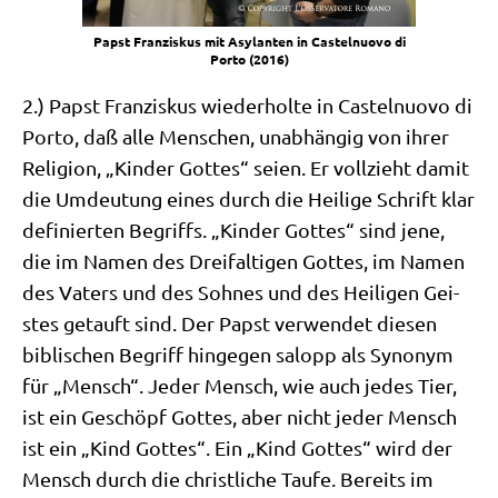
Papst Fran­zis­kus mit Asy­lan­ten in Castel­nuo­vo di
Por­to (2016)
2.) Papst Fran­zis­kus wie­der­hol­te in Castel­nuo­vo di
Por­to, daß alle Men­schen, unab­hän­gig von ihrer
Reli­gi­on, „Kin­der Got­tes“ sei­en. Er voll­zieht damit
die Umdeu­tung eines durch die Hei­li­ge Schrift klar
defi­nier­ten Begriffs. „Kin­der Got­tes“ sind jene,
die im Namen des Drei­fal­ti­gen Got­tes, im Namen
des Vaters und des Soh­nes und des Hei­li­gen Gei­
stes getauft sind. Der Papst ver­wen­det die­sen
bibli­schen Begriff hin­ge­gen salopp als Syn­onym
für „Mensch“. Jeder Mensch, wie auch jedes Tier,
ist ein Geschöpf Got­tes, aber nicht jeder Mensch
ist ein „Kind Got­tes“. Ein „Kind Got­tes“ wird der
Mensch durch die christ­li­che Tau­fe. Bereits im