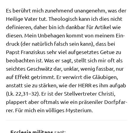
Es berührt mich zuneh­mend unan­ge­nehm, was der
Hei­li­ge Vater tut. Theo­lo­gisch kann ich dies nicht
defi­nie­ren, daher bin ich dank­bar für Arti­kel wie
die­sen. Mein Unbe­ha­gen kommt von mei­nem Ein­
druck (der natür­lich falsch sein kann), dass bei
Papst Fran­zis­kus sehr viel auf­ge­setz­tes Getue zu
beob­ach­ten ist. Was er sagt, stellt sich mir oft als
seich­tes Geschwätz dar, unklar, wenig fass­bar, nur
auf Effekt getrimmt. Er ver­wirrt die Gläu­bi­gen,
anstatt sie zu stär­ken, wie der HERR es ihm auf­gab
(Lk. 22,31–32). Er ist der Stell­ver­tre­ter Chri­sti,
plap­pert aber oft­mals wie ein prä­se­ni­ler Dorf­pfar­
rer. Für mich ein völ­li­ges Mysterium.
Ecclesia militans
sagt: