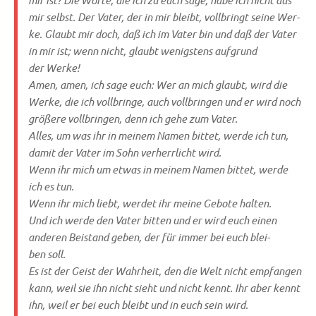
mir selbst. Der Vater, der in mir bleibt, voll­bringt sei­ne Wer­
ke. Glaubt mir doch, daß ich im Vater bin und daß der Vater
in mir ist; wenn nicht, glaubt wenig­stens auf­grund
der Werke!
Amen, amen, ich sage euch: Wer an mich glaubt, wird die
Wer­ke, die ich voll­brin­ge, auch voll­brin­gen und er wird noch
grö­ße­re voll­brin­gen, denn ich gehe zum Vater.
Alles, um was ihr in mei­nem Namen bit­tet, wer­de ich tun,
damit der Vater im Sohn ver­herr­licht wird.
Wenn ihr mich um etwas in mei­nem Namen bit­tet, wer­de
ich es tun.
Wenn ihr mich liebt, wer­det ihr mei­ne Gebo­te halten.
Und ich wer­de den Vater bit­ten und er wird euch einen
ande­ren Bei­stand geben, der für immer bei euch blei­
ben soll.
Es ist der Geist der Wahr­heit, den die Welt nicht emp­fan­gen
kann, weil sie ihn nicht sieht und nicht kennt. Ihr aber kennt
ihn, weil er bei euch bleibt und in euch sein wird.