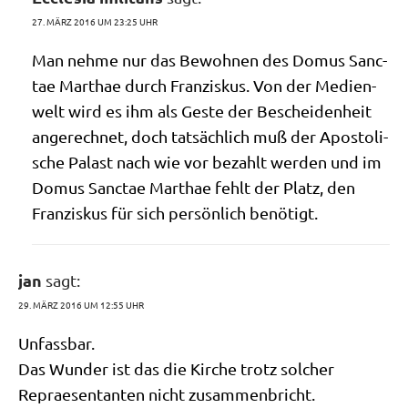
27. MÄRZ 2016 UM 23:25 UHR
Man neh­me nur das Bewoh­nen des Domus Sanc­
tae Mart­hae durch Fran­zis­kus. Von der Medi­en­
welt wird es ihm als Geste der Beschei­den­heit
ange­rech­net, doch tat­säch­lich muß der Apo­sto­li­
sche Palast nach wie vor bezahlt wer­den und im
Domus Sanc­tae Mart­hae fehlt der Platz, den
Fran­zis­kus für sich per­sön­lich benötigt.
jan
sagt:
29. MÄRZ 2016 UM 12:55 UHR
Unfass­bar.
Das Wun­der ist das die Kir­che trotz sol­cher
Reprae­sen­tan­ten nicht zusammenbricht.