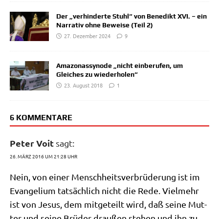
Der „verhinderte Stuhl“ von Benedikt XVI. – ein
Narrativ ohne Beweise (Teil 2)
27. Dezember 2024
9
Amazonassynode „nicht einberufen, um
Gleiches zu wiederholen“
23. August 2018
1
6 KOMMENTARE
Peter Voit
sagt:
26. MÄRZ 2016 UM 21:28 UHR
Nein, von einer Mensch­heits­ver­brü­de­rung ist im
Evan­ge­li­um tat­säch­lich nicht die Rede. Viel­mehr
ist von Jesus, dem mit­ge­teilt wird, daß sei­ne Mut­
ter und sei­ne Brü­der drau­ßen ste­hen und ihn zu