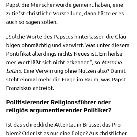
Papst die Men­schen­wür­de gemeint haben, eine
zutiefst christ­li­che Vor­stel­lung, dann hät­te er es
auch so sagen sollen.
„Sol­che Wor­te des Pap­stes hin­ter­las­sen die Gläu­
bi­gen ohn­mäch­tig und ver­wirrt. Was unter die­sem
Pon­ti­fi­kat aller­dings nichts Neu­es ist. Ein heil­sa­
mer Wert läßt sich nicht erken­nen“, so
Mes­sa in
Lati­no
. Eine Ver­wir­rung ohne Nut­zen also? Damit
steht ein­mal mehr die Fra­ge im Raum, was Papst
Fran­zis­kus antreibt.
Politisierender Religionsführer oder
religiös argumentierender Politiker?
Ist das schreck­li­che Atten­tat in Brüs­sel das Pro­
blem? Oder ist es nur eine Fol­ge? Aus christ­li­cher