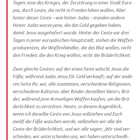
Tagen: eine des Krie­ges, der Zer­stö­rung in einer Stadt Euro­
pas, durch Leu­te, die nicht in Frie­den leben wol­len. Aber
hin­ter die­ser Geste – wie hin­ter Judas – stan­den ande­re.
Hin­ter Judas waren jene, die das Geld gege­ben haben,
damit Jesus aus­ge­lie­fert wur­de. Hin­ter der Geste vor drei
Tagen in jener euro­päi­schen Haupt­stadt, ste­hen die Waf­fen­
pro­du­zen­ten, die Waf­fen­händ­ler, die das Blut wol­len, nicht
den Frie­den; die den Krieg wol­len, nicht die Brüderlichkeit.
Zwei glei­che Gesten: auf der einen Sei­te wäscht Jesus die
Füße, wäh­rend Judas Jesus für Geld ver­kauft; auf der ande­
ren Sei­te Ihr, wir, alle zusam­men, ver­schie­de­ne Reli­gio­nen,
ver­schie­de­ne Kul­tu­ren, aber Kin­der des­sel­ben Vaters, Brü­
der, wäh­rend jene Arm­se­li­gen Waf­fen kau­fen, um die Brü­
der­lich­keit zu zer­stö­ren. Heu­te, in die­sem Augen­blick,
wenn ich die­sel­be Geste von Jesus voll­zie­hen und Euch
zwölf die Füße waschen wer­de, voll­zie­hen wir alle die
Geste der Brü­der­lich­keit, und wir alle sagen: „Wir sind ver­
schie­den, wir unter­schei­den uns, wir haben unter­schied­li­