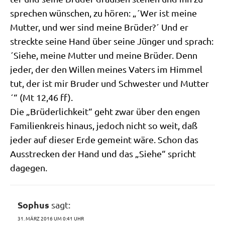
spre­chen wün­schen, zu hören: „´Wer ist mei­ne
Mut­ter, und wer sind mei­ne Brü­der?´ Und er
streck­te sei­ne Hand über sei­ne Jün­ger und sprach:
´Sie­he, mei­ne Mut­ter und mei­ne Brü­der. Denn
jeder, der den Wil­len mei­nes Vaters im Him­mel
tut, der ist mir Bru­der und Schwe­ster und Mut­ter
´“ (Mt 12,46 ff).
Die „Brü­der­lich­keit“ geht zwar über den engen
Fami­li­en­kreis hin­aus, jedoch nicht so weit, daß
jeder auf die­ser Erde gemeint wäre. Schon das
Aus­strecken der Hand und das „Sie­he“ spricht
dagegen.
Sophus
sagt:
31. MÄRZ 2016 UM 0:41 UHR