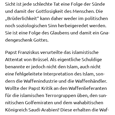
Sicht ist jede schlech­te Tat eine Fol­ge der Sün­de
und damit der Gott­lo­sig­keit des Men­schen. Die
„Brü­der­lich­keit“ kann daher weder im poli­ti­schen
noch sozio­lo­gi­schen Sinn her­bei­ge­re­det wer­den.
Sie ist eine Fol­ge des Glau­bens und damit ein Gna­
den­ge­schenk Gottes.
Papst Fran­zis­kus ver­ur­teil­te das isla­mi­sti­sche
Atten­tat von Brüs­sel. Als eigent­li­che Schul­di­ge
benann­te er jedoch nicht den Islam, auch nicht
eine fehl­ge­lei­te­te Inter­pre­ta­ti­on des Islam, son­
dern die Waf­fen­in­du­strie und die Waf­fen­händ­ler.
Woll­te der Papst Kri­tik an den Waf­fen­lie­fe­ran­ten
für die isla­mi­schen Ter­ror­grup­pen üben, den sun­
ni­ti­schen Golf­emi­ra­ten und dem waha­bi­ti­schen
König­reich Sau­di-Ara­bi­en? Die­se erhal­ten die Waf­