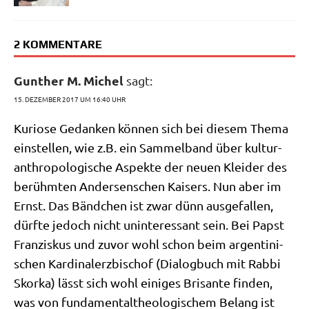
2 KOMMENTARE
Gunther M. Michel
sagt:
15. DEZEMBER 2017 UM 16:40 UHR
Kurio­se Gedan­ken kön­nen sich bei die­sem The­ma
ein­stel­len, wie z.B. ein Sam­mel­band über kul­tur­
anthro­po­lo­gi­sche Aspek­te der neu­en Klei­der des
berühm­ten Ander­sen­schen Kai­sers. Nun aber im
Ernst. Das Bänd­chen ist zwar dünn aus­ge­fal­len,
dürf­te jedoch nicht unin­ter­es­sant sein. Bei Papst
Fran­zis­kus und zuvor wohl schon beim argen­ti­ni­
schen Kar­di­nal­erz­bi­schof (Dia­log­buch mit Rab­bi
Skorka) lässt sich wohl eini­ges Bri­san­te fin­den,
was von fun­da­men­tal­theo­lo­gi­schem Belang ist