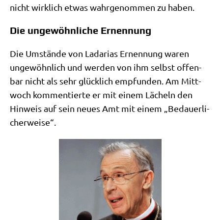
nicht wirk­lich etwas wahr­ge­nom­men zu haben.
Die ungewöhnliche Ernennung
Die Umstän­de von Lada­ri­as Ernen­nung waren
unge­wöhn­lich und wer­den von ihm selbst offen­
bar nicht als sehr glück­lich emp­fun­den. Am Mitt­
woch kom­men­tier­te er mit einem Lächeln den
Hin­weis auf sein neu­es Amt mit einem „Bedau­er­li­
cher­wei­se“.