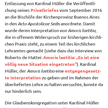
Ent­las­sung von Kar­di­nal Mül­ler die Ver­öf­fent­li­
Pri­vat­brie­fes
chung sei­nes
vom Sep­tem­ber 2016
an die Bischö­fe der Kir­chen­pro­vinz Bue­nos Aires
in den
Acta Apo­sto­li­cae Sedis
anord­ne­te. Damit
wur­de deren Inter­pre­ta­ti­on von
Amo­ris lae­ti­tia
,
die in offe­nem Wider­spruch zur bis­he­ri­gen kirch­li­
chen Pra­xis steht, zu einem Teil des kirch­li­chen
Lehr­am­tes gemacht (sie­he dazu das Inter­view von
Amo­ris lae­ti­tia: „Es ist eine
Rober­to de Mat­tei:
völ­lig neue Situa­ti­on ein­ge­tre­ten“
). Kar­di­nal
ent­ge­gen­ge­setz­
Mül­ler, der
Amo­ris lae­ti­tia
eine
te Inter­pre­ta­ti­on
zu geben und im Rah­men der
über­lie­fer­ten Leh­re zu hal­ten ver­such­te, konn­te da
nur hin­der­lich sein.
Die Glau­bens­kon­gre­ga­ti­on unter Kar­di­nal Mül­ler