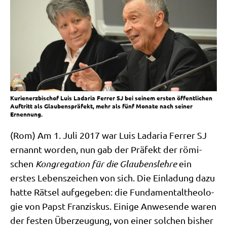
Kurienerzbischof Luis Ladaria Ferrer SJ bei seinem ersten öffentlichen
Auftritt als Glaubenspräfekt, mehr als fünf Monate nach seiner
Ernennung.
(Rom) Am 1. Juli 2017 war Luis Lada­ria Fer­rer SJ
ernannt wor­den, nun gab der Prä­fekt der römi­
schen
Kon­gre­ga­ti­on für die Glau­bens­leh­re
ein
erstes Lebens­zei­chen von sich. Die Ein­la­dung dazu
hat­te Rät­sel auf­ge­ge­ben: die Fun­da­men­tal­theo­lo­
gie von Papst Fran­zis­kus. Eini­ge Anwe­sen­de waren
der festen Über­zeu­gung, von einer sol­chen bis­her