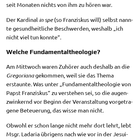
seit Mona­ten nichts von ihm zu hören war.
Der Kar­di­nal
in spe
(so Fran­zis­kus will) selbst nann­
te gesund­heit­li­che Beschwer­den, wes­halb „ich
nicht viel tun konnte“.
Welche Fundamentaltheologie?
Am Mitt­woch waren Zuhö­rer auch des­halb an die
Gre­go­ria­na
gekom­men, weil sie das The­ma
erstaun­te. Was unter „Fun­da­men­tal­theo­lo­gie von
Papst Fran­zis­kus“ zu ver­ste­hen sei, so die augen­
zwin­kernd vor Beginn der Ver­an­stal­tung vor­ge­tra­
ge­ne Beteue­rung, das wis­se man nicht.
Obwohl er schon lan­ge nicht mehr dort lehrt, lebt
Msgr. Lada­ria übri­gens nach wie vor in der Jesui­