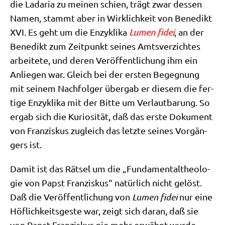
die Lada­ria zu mei­nen schien, trägt zwar des­sen
Namen, stammt aber in Wirk­lich­keit von Bene­dikt
XVI. Es geht um die Enzy­kli­ka
Lumen fidei
, an der
Bene­dikt zum Zeit­punkt sei­nes Amts­ver­zich­tes
arbei­te­te, und deren Ver­öf­fent­li­chung ihm ein
Anlie­gen war. Gleich bei der ersten Begeg­nung
mit sei­nem Nach­fol­ger über­gab er die­sem die fer­
ti­ge Enzy­kli­ka mit der Bit­te um Ver­laut­ba­rung. So
ergab sich die Kurio­si­tät, daß das erste Doku­ment
von Fran­zis­kus zugleich das letz­te sei­nes Vor­gän­
gers ist.
Damit ist das Rät­sel um die „Fun­da­men­tal­theo­lo­
gie von Papst Fran­zis­kus“ natür­lich nicht gelöst.
Daß die Ver­öf­fent­li­chung von
Lumen fidei
nur eine
Höf­lich­keits­ge­ste war, zeigt sich dar­an, daß sie
von Papst Fran­zis­kus nie mehr erwähnt wurde.