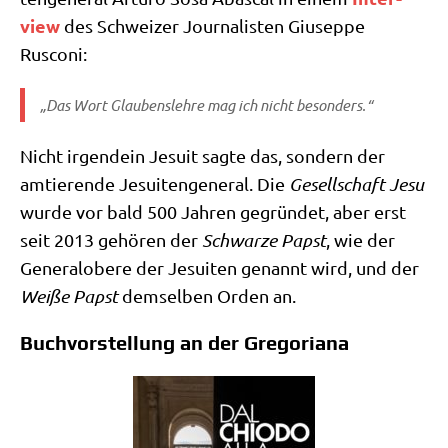
view
des Schwei­zer Jour­na­li­sten Giu­sep­pe
Rusconi:
„Das Wort Glau­bens­leh­re mag ich nicht besonders.“
Nicht irgend­ein Jesu­it sag­te das, son­dern der
amtie­ren­de Jesui­ten­ge­ne­ral. Die
Gesell­schaft Jesu
wur­de vor bald 500 Jah­ren gegrün­det, aber erst
seit 2013 gehö­ren der
Schwar­ze Papst
, wie der
Gene­ral­obe­re der Jesui­ten genannt wird, und der
Wei­ße Papst
dem­sel­ben Orden an.
Buchvorstellung an der Gregoriana