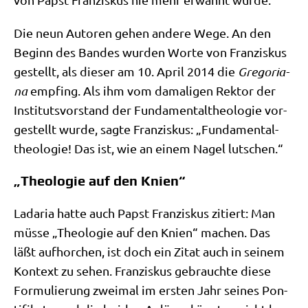
Die neun Autoren gehen ande­re Wege. An den
Beginn des Ban­des wur­den Wor­te von Fran­zis­kus
gestellt, als die­ser am 10. April 2014 die
Gre­go­ria­
na
emp­fing. Als ihm vom dama­li­gen Rek­tor der
Insti­tuts­vor­stand der Fun­da­men­tal­theo­lo­gie vor­
ge­stellt wur­de, sag­te Fran­zis­kus: „Fun­da­men­tal­
theo­lo­gie! Das ist, wie an einem Nagel lutschen.“
„Theologie auf den Knien“
Lada­ria hat­te auch Papst Fran­zis­kus zitiert: Man
müs­se „Theo­lo­gie auf den Knien“ machen. Das
läßt auf­hor­chen, ist doch ein Zitat auch in sei­nem
Kon­text zu sehen. Fran­zis­kus gebrauch­te die­se
For­mu­lie­rung zwei­mal im ersten Jahr sei­nes Pon­