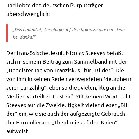
und lob­te den deut­schen Pur­pur­trä­ger
überschwenglich:
„
Das bedeu­tet, Theo­lo­gie auf den Knien zu machen. Dan­
ke, danke!“
Der fran­zö­si­sche Jesu­it Nico­las Stee­ves befaßt
sich in sei­nem Bei­trag zum Sam­mel­band mit der
„Begei­ste­rung von Fran­zis­kus“ für „Bil­der“. Die
von ihm in sei­nen Reden ver­wen­de­ten Meta­phern
sei­en „unzäh­lig“, eben­so die „vie­len, klug an die
Medi­en ver­teil­ten Gesten“. Mit kei­nem Wort geht
Stee­ves auf die Zwei­deu­tig­keit vie­ler die­ser „Bil­
der“ ein, wie sie auch der auf­ge­zeig­te Gebrauch
der For­mu­lie­rung „Theo­lo­gie auf den Knien“
aufweist