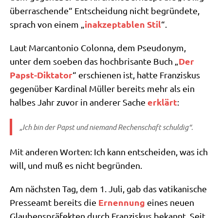
über­ra­schen­de“ Ent­schei­dung nicht begrün­de­te,
inak­zep­ta­blen Stil
sprach von einem „
“.
Laut Mar­can­to­nio Colon­na, dem Pseud­onym,
Der
unter dem soeben das hoch­bri­san­te Buch „
Papst-Dik­ta­tor
“ erschie­nen ist, hat­te Fran­zis­kus
gegen­über Kar­di­nal Mül­ler bereits mehr als ein
erklärt
hal­bes Jahr zuvor in ande­rer Sache
:
„Ich bin der Papst und nie­mand Rechen­schaft schuldig“.
Mit ande­ren Wor­ten: Ich kann ent­schei­den, was ich
will, und muß es nicht begründen.
Am näch­sten Tag, dem 1. Juli, gab das vati­ka­ni­sche
Ernen­nung
Pres­se­amt bereits die
eines neu­en
Glau­bens­prä­fek­ten durch Fran­zis­kus bekannt. Seit