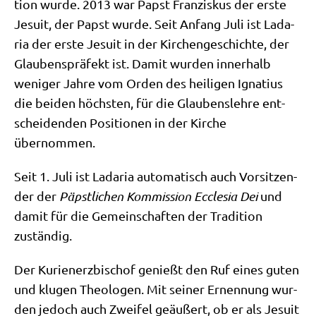
ti­on wur­de. 2013 war Papst Fran­zis­kus der erste
Jesu­it, der Papst wur­de. Seit Anfang Juli ist Lada­
ria der erste Jesu­it in der Kir­chen­ge­schich­te, der
Glau­bens­prä­fekt ist. Damit wur­den inner­halb
weni­ger Jah­re vom Orden des hei­li­gen Igna­ti­us
die bei­den höch­sten, für die Glau­bens­leh­re ent­
schei­den­den Posi­tio­nen in der Kir­che
übernommen.
Seit 1. Juli ist Lada­ria auto­ma­tisch auch Vor­sit­zen­
der der
Päpst­li­chen Kom­mis­si­on Eccle­sia Dei
und
damit für die Gemein­schaf­ten der Tra­di­ti­on
zuständig.
Der Kuri­en­erz­bi­schof genießt den Ruf eines guten
und klu­gen Theo­lo­gen. Mit sei­ner Ernen­nung wur­
den jedoch auch Zwei­fel geäu­ßert, ob er als Jesu­it