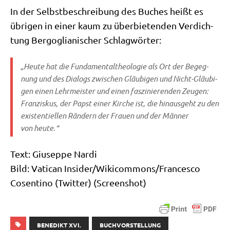
In der Selbst­be­schrei­bung des Buches heißt es
übri­gen in einer kaum zu über­bie­ten­den Ver­dich­
tung Berg­o­glia­ni­scher Schlagwörter:
„Heu­te hat die Fun­da­men­tal­theo­lo­gie als Ort der Begeg­
nung und des Dia­logs zwi­schen Gläu­bi­gen und Nicht-Gläu­bi­
gen einen Lehr­mei­ster und einen fas­zi­nie­ren­den Zeu­gen:
Fran­zis­kus, der Papst einer Kir­che ist, die hin­aus­geht zu den
exi­sten­ti­el­len Rän­dern der Frau­en und der Män­ner
von heute.“
Text: Giu­sep­pe Nardi
Bild: Vati­can Insider/​Wikicommons/​Francesco
Cosen­ti­no (Twit­ter) (Screen­shot)
BENEDIKT XVI.
BUCHVORSTELLUNG