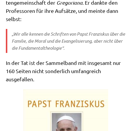
ten­ge­mein­schaft der
Gre­go­ria­na
. Er dank­te den
Pro­fes­so­ren für ihre Auf­sät­ze, und mein­te dann
selbst:
„Wir alle ken­nen die Schrif­ten von Papst Fran­zis­kus über die
Fami­lie, die Moral und die Evan­ge­li­sie­rung, aber nicht über
die Fundamentaltheologie“.
In der Tat ist der Sam­mel­band mit ins­ge­samt nur
160 Sei­ten nicht son­der­lich umfang­reich
ausgefallen.