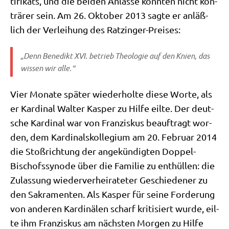
ti­fi­kats, und die bei­den Anläs­se könn­ten nicht kon­
trä­rer sein. Am 26. Okto­ber 2013 sag­te er anläß­
lich der Ver­lei­hung des Ratzinger-Preises:
„Denn Bene­dikt XVI. betrieb Theo­lo­gie auf den Knien, das
wis­sen wir alle.“
Vier Mona­te spä­ter wie­der­hol­te die­se Wor­te, als
er Kar­di­nal Wal­ter Kas­per zu Hil­fe eil­te. Der deut­
sche Kar­di­nal war von Fran­zis­kus beauf­tragt wor­
den, dem Kar­di­nals­kol­le­gi­um am 20. Febru­ar 2014
die Stoß­rich­tung der ange­kün­dig­ten Dop­pel-
Bischofs­syn­ode über die Fami­lie zu ent­hül­len: die
Zulas­sung wie­der­ver­hei­ra­te­ter Geschie­de­ner zu
den Sakra­men­ten. Als Kas­per für sei­ne For­de­rung
von ande­ren Kar­di­nä­len scharf kri­ti­siert wur­de, eil­
te ihm Fran­zis­kus am näch­sten Mor­gen zu Hil­fe