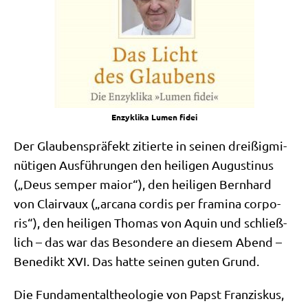
Enzy­kli­ka Lumen fidei
Der Glau­bens­prä­fekt zitier­te in sei­nen drei­ßig­mi­
nü­ti­gen Aus­füh­run­gen den hei­li­gen Augu­sti­nus
(„Deus sem­per mai­or“), den hei­li­gen Bern­hard
von Clairvaux („arca­na cor­dis per frami­na cor­po­
ris“), den hei­li­gen Tho­mas von Aquin und schließ­
lich – das war das Beson­de­re an die­sem Abend –
Bene­dikt XVI. Das hat­te sei­nen guten Grund.
Die Fun­da­men­tal­theo­lo­gie von Papst Fran­zis­kus,