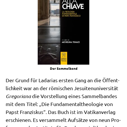
Der Sam­mel­band
Der Grund für Lada­ri­as ersten Gang an die Öffent­
lich­keit war an der römi­schen Jesui­ten­uni­ver­si­tät
Gre­go­ria­na
die Vor­stel­lung eines Sam­mel­ban­des
mit dem Titel: „Die Fun­da­men­tal­theo­lo­gie von
Papst Fran­zis­kus“. Das Buch ist im Vati­kan­ver­lag
erschie­nen. Es ver­sam­melt Auf­sät­ze von neun Pro­