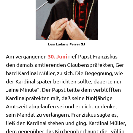
Luis Lada­ria Fer­rer SJ
30. Juni
Am ver­gan­ge­nen
rief Papst Fran­zis­kus
den damals amtie­ren­den Glau­bens­prä­fek­ten, Ger­
hard Kar­di­nal Mül­ler, zu sich. Die Begeg­nung, wie
der Kar­di­nal spä­ter berich­ten soll­te, dau­er­te nur
„eine Minu­te“. Der Papst teil­te dem ver­blüff­ten
Kar­di­nal­prä­fek­ten mit, daß sei­ne fünf­jäh­ri­ge
Amts­zeit abge­lau­fen sei und er nicht geden­ke,
sein Man­dat zu ver­län­gern. Fran­zis­kus sag­te es,
ließ den Kar­di­nal ste­hen und ging. Kar­di­nal Mül­ler,
dem gegen­über das Kir­chen­ober­haupt die „völ­lig