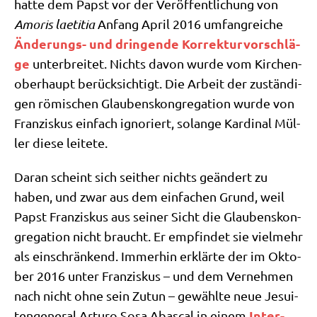
hat­te dem Papst vor der Ver­öf­fent­li­chung von
Amo­ris lae­ti­tia
Anfang April 2016 umfang­rei­che
Ände­rungs- und drin­gen­de Kor­rek­tur­vor­schlä­
ge
unter­brei­tet. Nichts davon wur­de vom Kir­chen­
ober­haupt berück­sich­tigt. Die Arbeit der zustän­di­
gen römi­schen Glau­bens­kon­gre­ga­ti­on wur­de von
Fran­zis­kus ein­fach igno­riert, solan­ge Kar­di­nal Mül­
ler die­se leitete.
Dar­an scheint sich seit­her nichts geän­dert zu
haben, und zwar aus dem ein­fa­chen Grund, weil
Papst Fran­zis­kus aus sei­ner Sicht die Glau­bens­kon­
gre­ga­ti­on nicht braucht. Er emp­fin­det sie viel­mehr
als ein­schrän­kend. Immer­hin erklär­te der im Okto­
ber 2016 unter Fran­zis­kus – und dem Ver­neh­men
nach nicht ohne sein Zutun – gewähl­te neue Jesui­
Inter­
ten­ge­ne­ral Arturo Sosa Abas­cal in einem