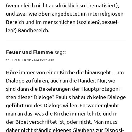
(wenn­gleich nicht aus­drück­lich so the­ma­ti­siert),
und zwar wie oben ange­deu­tet im inter­re­li­giö­sen
Bereich und im mensch­li­chen (sozia­len?, sexu­el­
len?) Randbereich.
Feuer und Flamme
sagt:
16. DEZEMBER 2017 UM 15:52 UHR
Höre immer von einer Kir­che die hinausgeht…um
Dia­lo­ge zu füh­ren, auch an die Rän­der. Nur, wo
sind dann die Bekeh­run­gen der Haupt­prot­ago­ni­
sten die­ser Dia­lo­ge? Pau­lus hat auch kei­ne Dia­lo­ge
geführt um des Dia­logs wil­len. Ent­we­der glaubt
man an das, was die Kir­che immer lehr­te und in
der Bibel ver­schrif­tet ist, oder nicht. Man muss
daher nicht stän­dig eige­nes Glau­bens zur Dis­po­si­