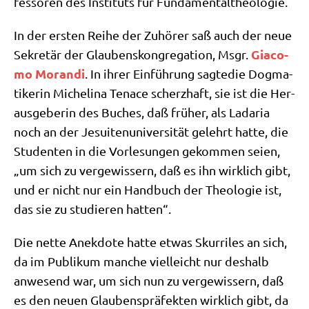
fes­so­ren des Insti­tuts für Fundamentaltheologie.
In der ersten Rei­he der Zuhö­rer saß auch der neue
Gia­co­
Sekre­tär der Glau­bens­kon­gre­ga­ti­on, Msgr.
mo Moran­di
. In ihrer Ein­füh­rung sag­te­die Dog­ma­
ti­ke­rin Miche­li­na Ten­ace scherz­haft, sie ist die Her­
aus­ge­be­rin des Buches, daß frü­her, als Lada­ria
noch an der Jesui­ten­uni­ver­si­tät gelehrt hat­te, die
Stu­den­ten in die Vor­le­sun­gen gekom­men sei­en,
„um sich zu ver­ge­wis­sern, daß es ihn wirk­lich gibt,
und er nicht nur ein Hand­buch der Theo­lo­gie ist,
das sie zu stu­die­ren hatten“.
Die net­te Anek­do­te hat­te etwas Skur­ri­les an sich,
da im Publi­kum man­che viel­leicht nur des­halb
anwe­send war, um sich nun zu ver­ge­wis­sern, daß
es den neu­en Glau­bens­prä­fek­ten wirk­lich gibt, da