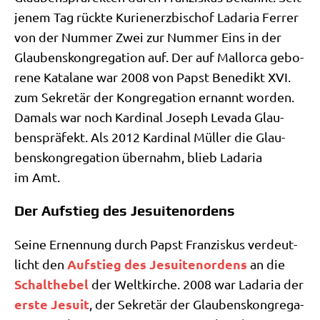
jenem Tag rück­te Kuri­en­erz­bi­schof Lada­ria Fer­rer
von der Num­mer Zwei zur Num­mer Eins in der
Glau­bens­kon­gre­ga­ti­on auf. Der auf Mal­lor­ca gebo­
re­ne Kata­la­ne war 2008 von Papst Bene­dikt XVI.
zum Sekre­tär der Kon­gre­ga­ti­on ernannt wor­den.
Damals war noch Kar­di­nal Joseph Leva­da Glau­
bens­prä­fekt. Als 2012 Kar­di­nal Mül­ler die Glau­
bens­kon­gre­ga­ti­on über­nahm, blieb Lada­ria
im Amt.
Der Aufstieg des Jesuitenordens
Sei­ne Ernen­nung durch Papst Fran­zis­kus ver­deut­
Auf­stieg des Jesui­ten­or­dens
licht den
an die
Schalt­he­bel
der Welt­kir­che. 2008 war Lada­ria der
erste Jesu­it
, der Sekre­tär der Glau­bens­kon­gre­ga­