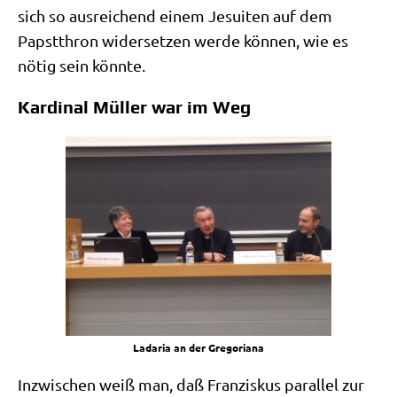
sich so aus­rei­chend einem Jesui­ten auf dem
Papst­thron wider­set­zen wer­de kön­nen, wie es
nötig sein könnte.
Kardinal Müller war im Weg
Lada­ria an der Gregoriana
Inzwi­schen weiß man, daß Fran­zis­kus par­al­lel zur