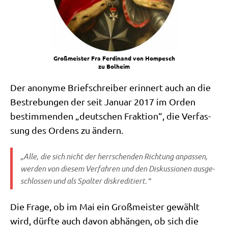
Groß­mei­ster Fra Fer­di­nand von Hom­pesch
zu Bolheim
Der anony­me Brief­schrei­ber erin­nert auch an die
Bestre­bun­gen der seit Janu­ar 2017 im Orden
bestim­men­den „deut­schen Frak­ti­on“, die Ver­fas­
sung des Ordens zu ändern.
„Alle, die sich nicht der herr­schen­den Rich­tung anpas­sen,
wer­den von die­sem Ver­fah­ren und den Dis­kus­sio­nen aus­ge­
schlos­sen und als Spal­ter diskreditiert.“
Die Fra­ge, ob im Mai ein Groß­mei­ster gewählt
wird, dürf­te auch davon abhän­gen, ob sich die