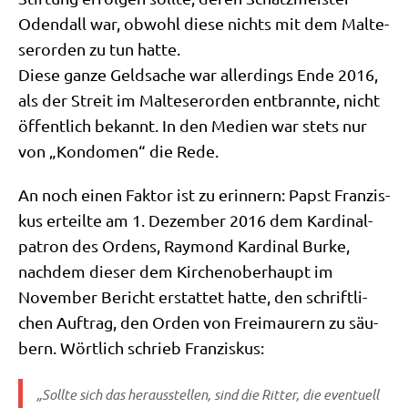
Odend­all war, obwohl die­se nichts mit dem Mal­te­
ser­or­den zu tun hatte.
Die­se gan­ze Geld­sa­che war aller­dings Ende 2016,
als der Streit im Mal­te­ser­or­den ent­brann­te, nicht
öffent­lich bekannt. In den Medi­en war stets nur
von „Kon­do­men“ die Rede.
An noch einen Fak­tor ist zu erin­nern: Papst Fran­zis­
kus erteil­te am 1. Dezem­ber 2016 dem Kar­di­nal­
pa­tron des Ordens, Ray­mond Kar­di­nal Bur­ke,
nach­dem die­ser dem Kir­chen­ober­haupt im
Novem­ber Bericht erstat­tet hat­te, den schrift­li­
chen Auf­trag, den Orden von Frei­mau­rern zu säu­
bern. Wört­lich schrieb Franziskus:
„Soll­te sich das her­aus­stel­len, sind die Rit­ter, die even­tu­ell