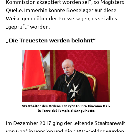
Kom­mis­si­on akzep­tiert wor­den sei“, so Magi­sters
Quel­le. Immer­hin konn­te Boe­se­la­ger auf die­se
Wei­se gegen­über der Pres­se sagen, es sei alles
„geprüft“ worden.
„Die Treuesten werden belohnt“
Statt­hal­ter des Ordens 2017/​2018: Fra Gia­co­mo Dal­
la Tor­re del Tem­pio di Sanguinetto
Im Dezem­ber 2017 ging der lei­ten­de Staats­an­walt
von Genf in Pen­si­on und die CPVG-Gel­der wur­den