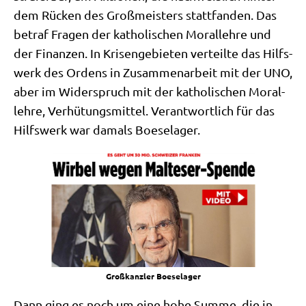
dem Rücken des Groß­mei­sters statt­fan­den. Das
betraf Fra­gen der katho­li­schen Moral­leh­re und
der Finan­zen. In Kri­sen­ge­bie­ten ver­teil­te das Hilfs­
werk des Ordens in Zusam­men­ar­beit mit der UNO,
aber im Wider­spruch mit der katho­li­schen Moral­
leh­re, Ver­hü­tungs­mit­tel. Ver­ant­wort­lich für das
Hilfs­werk war damals Boeselager.
Groß­kanz­ler Boeselager
Dann ging es noch um eine hohe Sum­me, die in