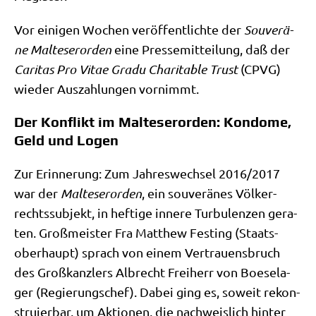
Vor eini­gen Wochen ver­öf­fent­lich­te der
Sou­ve­rä­
ne Mal­te­ser­or­den
eine Pres­se­mit­tei­lung, daß der
Cari­tas Pro Vitae Gra­du Cha­ri­ta­ble Trust
(CPVG)
wie­der Aus­zah­lun­gen vornimmt.
Der Konflikt im Malteserorden: Kondome,
Geld und Logen
Zur Erin­ne­rung: Zum Jah­res­wech­sel 2016/​2017
war der
Mal­te­ser­or­den
, ein sou­ve­rä­nes Völ­ker­
rechts­sub­jekt, in hef­ti­ge inne­re Tur­bu­len­zen gera­
ten. Groß­mei­ster Fra Matthew Fest­ing (Staats­
ober­haupt) sprach von einem Ver­trau­ens­bruch
des Groß­kanz­lers Albrecht Frei­herr von Boe­se­la­
ger (Regie­rungs­chef). Dabei ging es, soweit rekon­
stru­ier­bar, um Aktio­nen, die nach­weis­lich hin­ter