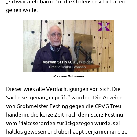
„Schwarz­geld­ba­ron“ in die Ordens­ge­schich­te ein­
ge­hen wolle.
Mar­wan Sehnaoui
Die­ser wies alle Ver­däch­ti­gun­gen von sich. Die
Sache sei genau „geprüft“ wor­den. Die Anzei­ge
von Groß­mei­ster Fest­ing gegen die CPVG-Treu­
hän­de­rin, die kur­ze Zeit nach dem Sturz Fest­ing
vom Mal­te­ser­or­den zurück­ge­zo­gen wur­de, sei
halt­los gewe­sen und über­haupt sei ja nie­mand zu