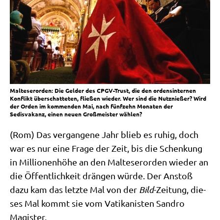
Malteserorden: Die Gelder des CPGV-Trust, die den ordensinternen
Konflikt überschatteten, fließen wieder. Wer sind die Nutznießer? Wird
der Orden im kommenden Mai, nach fünfzehn Monaten der
Sedisvakanz, einen neuen Großmeister wählen?
(Rom) Das ver­gan­ge­ne Jahr blieb es ruhig, doch
war es nur eine Fra­ge der Zeit, bis die Schen­kung
in Mil­lio­nen­hö­he an den Mal­te­ser­or­den wie­der an
die Öffent­lich­keit drän­gen wür­de. Der Anstoß
dazu kam das letz­te Mal von der
Bild
-Zei­tung, die­
ses Mal kommt sie vom Vati­ka­ni­sten San­dro
Magister.