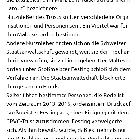
Latour“ bezeichnete.
Nutz­nie­ßer des Trusts soll­ten ver­schie­de­ne Orga­
ni­sa­tio­nen und Per­so­nen sein. Ein Vier­tel war für
den Mal­te­ser­or­den bestimmt.
Ande­re Nutz­nie­ßer hat­ten sich an die Schwei­zer
Staats­an­walt­schaft gewandt, weil sie der Treu­hän­
de­rin vor­war­fen, sie zu hin­ter­ge­hen. Der Mal­te­ser­
or­den unter Groß­mei­ster Fest­ing schloß sich dem
Ver­fah­ren an. Die Staats­an­walt­schaft blockier­te
den gesam­ten Fonds.
Sei­ter übten bestimm­te Per­so­nen, die Rede ist
vom Zeit­raum 2013–2016, ordens­in­tern Druck auf
Groß­mei­ster Fest­ing aus, einer Eini­gung mit dem
CPVG-Trust zuzu­stim­men. Fest­ing ver­wei­ger­te
sich. Als ihm bewußt wur­de, daß es mehr als nur
um Rat­schlä­ge ging und ihm der Ver­dacht per­sön­