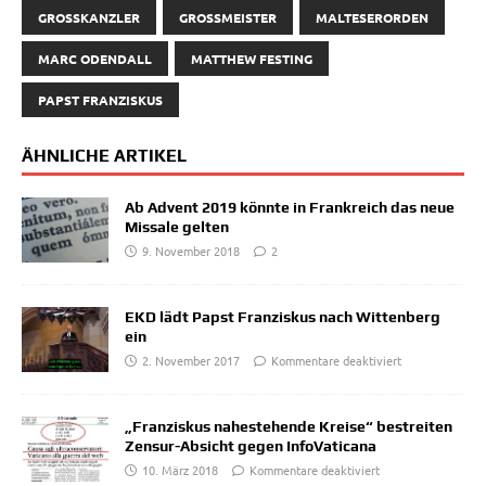
GROSSKANZLER
GROSSMEISTER
MALTESERORDEN
MARC ODENDALL
MATTHEW FESTING
PAPST FRANZISKUS
ÄHNLICHE ARTIKEL
Ab Advent 2019 könnte in Frankreich das neue
Missale gelten
9. November 2018
2
EKD lädt Papst Franziskus nach Wittenberg
ein
2. November 2017
Kommentare deaktiviert
„Franziskus nahestehende Kreise“ bestreiten
Zensur-Absicht gegen InfoVaticana
10. März 2018
Kommentare deaktiviert