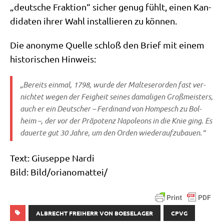
„deut­sche Frak­ti­on“ sicher genug fühlt, einen Kan­
di­da­ten ihrer Wahl instal­lie­ren zu können.
Die anony­me Quel­le schloß den Brief mit einem
histo­ri­schen Hinweis:
„Bereits ein­mal, 1798, wur­de der Mal­te­ser­or­den fast ver­
nich­tet wegen der Feig­heit sei­nes dama­li­gen Groß­mei­sters,
auch er ein Deut­scher – Fer­di­nand von Hom­pesch zu Bol­
heim –, der vor der Prä­po­tenz Napo­le­ons in die Knie ging. Es
dau­er­te gut 30 Jah­re, um den Orden wiederaufzubauen.“
Text: Giu­sep­pe Nardi
Bild: Bild/​orianomattei/​
ALBRECHT FREIHERR VON BOESELAGER
CPVG