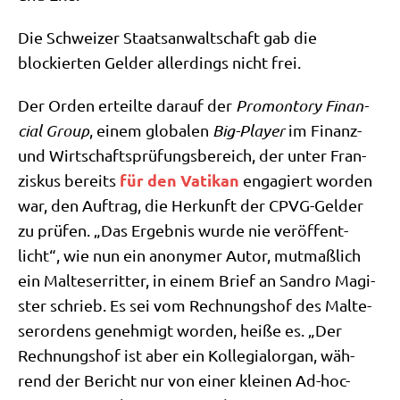
Die Schwei­zer Staats­an­walt­schaft gab die
blockier­ten Gel­der aller­dings nicht frei.
Der Orden erteil­te dar­auf der
Pro­mon­to­ry Finan­
cial Group
, einem glo­ba­len
Big-Play­er
im Finanz-
und Wirt­schafts­prü­fungs­be­reich, der unter Fran­
für den Vati­kan
zis­kus bereits
enga­giert wor­den
war, den Auf­trag, die Her­kunft der CPVG-Gel­der
zu prü­fen. „Das Ergeb­nis wur­de nie ver­öf­fent­
licht“, wie nun ein anony­mer Autor, mut­maß­lich
ein Mal­te­ser­rit­ter, in einem Brief an San­dro Magi­
ster schrieb. Es sei vom Rech­nungs­hof des Mal­te­
ser­or­dens geneh­migt wor­den, hei­ße es. „Der
Rech­nungs­hof ist aber ein Kol­le­gi­al­or­gan, wäh­
rend der Bericht nur von einer klei­nen Ad-hoc-