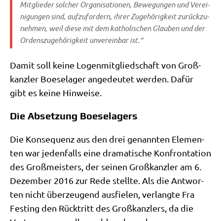
Mit­glie­der sol­cher Orga­ni­sa­tio­nen, Bewe­gun­gen und Ver­ei­
ni­gun­gen sind, auf­zu­for­dern, ihrer Zuge­hö­rig­keit zurück­zu­
neh­men, weil die­se mit dem katho­li­schen Glau­ben und der
Ordens­zu­ge­hö­rig­keit unver­ein­bar ist.“
Damit soll kei­ne Logen­mit­glied­schaft von Groß­
kanz­ler Boe­se­la­ger ange­deu­tet wer­den. Dafür
gibt es kei­ne Hinweise.
Die Absetzung Boeselagers
Die Kon­se­quenz aus den drei genann­ten Ele­men­
ten war jeden­falls eine dra­ma­ti­sche Kon­fron­ta­ti­on
des Groß­mei­sters, der sei­nen Groß­kanz­ler am 6.
Dezem­ber 2016 zur Rede stell­te. Als die Ant­wor­
ten nicht über­zeu­gend aus­fie­len, ver­lang­te Fra
Fest­ing den Rück­tritt des Groß­kanz­lers, da die