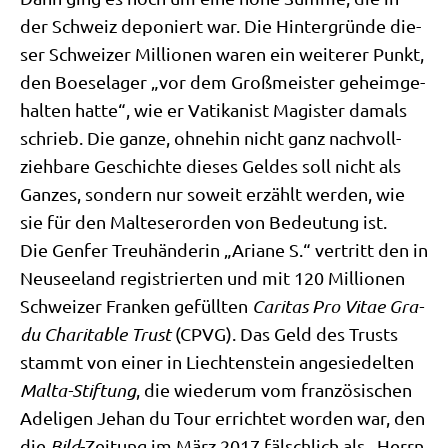
der Schweiz depo­niert war. Die Hin­ter­grün­de die­
ser Schwei­zer Mil­lio­nen waren ein wei­te­rer Punkt,
den Boe­se­la­ger „vor dem Groß­mei­ster geheim­ge­
hal­ten hat­te“, wie er Vati­ka­nist Magi­ster damals
schrieb. Die gan­ze, ohne­hin nicht ganz nach­voll­
zieh­ba­re Geschich­te die­ses Gel­des soll nicht als
Gan­zes, son­dern nur soweit erzählt wer­den, wie
sie für den Mal­te­ser­or­den von Bedeu­tung ist.
Die Gen­fer Treu­hän­de­rin „Aria­ne S.“ ver­tritt den in
Neu­see­land regi­strier­ten und mit 120 Mil­lio­nen
Schwei­zer Fran­ken gefüll­ten
Cari­tas Pro Vitae Gra­
du Cha­ri­ta­ble Trust
(CPVG). Das Geld des Trusts
stammt von einer in Liech­ten­stein ange­sie­del­ten
Mal­ta-Stif­tung
, die wie­der­um vom fran­zö­si­schen
Ade­li­gen Jehan du Tour errich­tet wor­den war, den
die
Bild
-Zei­tung im März 2017 fälsch­lich als „Herrn