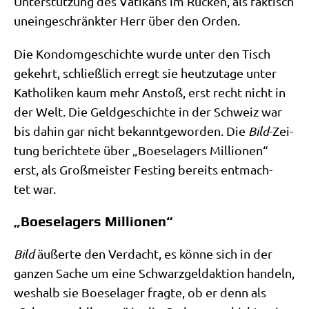
Unter­stüt­zung des Vati­kans im Rücken, als fak­tisch
unein­ge­schränk­ter Herr über den Orden.
Die Kon­dom­ge­schich­te wur­de unter den Tisch
gekehrt, schließ­lich erregt sie heut­zu­ta­ge unter
Katho­li­ken kaum mehr Anstoß, erst recht nicht in
der Welt. Die Geld­ge­schich­te in der Schweiz war
bis dahin gar nicht bekannt­ge­wor­den. Die
Bild
-Zei­
tung berich­te­te über „Boe­se­la­gers Mil­lio­nen“
erst, als Groß­mei­ster Fest­ing bereits ent­mach­
tet war.
„Boeselagers Millionen“
Bild
äußer­te den Ver­dacht, es kön­ne sich in der
gan­zen Sache um eine Schwarz­geld­ak­ti­on han­deln,
wes­halb sie Boe­se­la­ger frag­te, ob er denn als