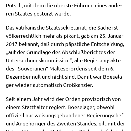
Putsch, mit dem die ober­ste Füh­rung eines ande­
ren Staa­tes gestürzt wurde.
Das vati­ka­ni­sche Staats­se­kre­ta­ri­at, die Sache ist
völ­ker­recht­lich mehr als pikant, gab am 25. Janu­ar
2017 bekannt, daß durch päpst­li­che Ent­schei­dung,
„auf der Grund­la­ge des Abschluß­be­rich­tes der
Unter­su­chungs­kom­mis­si­on“, alle Regie­rungs­ak­te
des „Sou­ve­rä­nen“ Mal­te­ser­or­dens seit dem 6.
Dezem­ber null und nicht sind. Damit war Boe­se­la­
ger wie­der auto­ma­tisch Großkanzler.
Seit einem Jahr wird der Orden pro­vi­so­risch von
einem Statt­hal­ter regiert. Boe­se­la­ger, obwohl
offi­zi­ell nur wei­sungs­ge­bun­de­ner Regie­rungs­chef
und Ange­hö­ri­ger des Zwei­ten Stan­des, gilt mit der