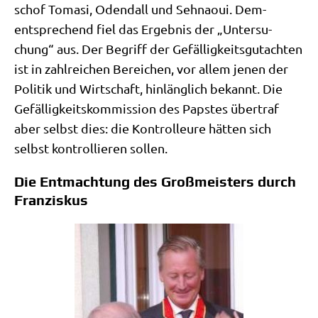
schof Toma­si, Odend­all und Seh­na­oui. Dem­
entspre­chend fiel das Ergeb­nis der „Unter­su­
chung“ aus. Der Begriff der Gefäl­lig­keits­gut­ach­ten
ist in zahl­rei­chen Berei­chen, vor allem jenen der
Poli­tik und Wirt­schaft, hin­läng­lich bekannt. Die
Gefäl­lig­keits­kom­mis­si­on des Pap­stes über­traf
aber selbst dies: die Kon­trol­leu­re hät­ten sich
selbst kon­trol­lie­ren sollen.
Die Entmachtung des Großmeisters durch
Franziskus