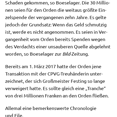
Scha­den gekom­men, so Boe­se­la­ger. Die 30 Mil­lio­
nen sei­en für den Orden die weit­aus größ­te Ein­
zel­spen­de der ver­gan­ge­nen zehn Jah­re. Es gel­te
jedoch der Grund­satz: Wenn das Geld schmut­zig
ist, wer­de es nicht ange­nom­men. Es sei­en in Ver­
gan­gen­heit vom Orden bereits Spen­den wegen
des Ver­dachts einer unsau­be­ren Quel­le abge­lehnt
wor­den, so Boe­se­la­ger zur
Bild
-Zei­tung.
Bereits am 1. März 2017 hat­te der Orden jene
Trans­ak­ti­on mit der CPVG-Treu­hän­de­rin unter­
zeich­net, der sich Groß­mei­ster Fest­ing so lan­ge
ver­wei­gert hat­te. Es soll­te gleich eine „Tran­che“
von drei Mil­lio­nen Fran­ken an den Orden fließen.
Alle­mal eine bemer­kens­wer­te Chro­no­lo­gie
und Eile.