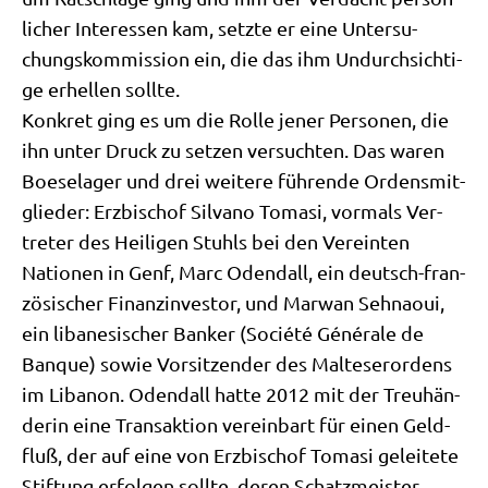
li­cher Inter­es­sen kam, setz­te er eine Unter­su­
chungs­kom­mis­si­on ein, die das ihm Undurch­sich­ti­
ge erhel­len sollte.
Kon­kret ging es um die Rol­le jener Per­so­nen, die
ihn unter Druck zu set­zen ver­such­ten. Das waren
Boe­se­la­ger und drei wei­te­re füh­ren­de Ordens­mit­
glie­der: Erz­bi­schof Sil­va­no Toma­si, vor­mals Ver­
tre­ter des Hei­li­gen Stuhls bei den Ver­ein­ten
Natio­nen in Genf, Marc Odend­all, ein deutsch-fran­
zö­si­scher Finanz­in­ve­stor, und Mar­wan Seh­na­oui,
ein liba­ne­si­scher Ban­ker (Socié­té Géné­ra­le de
Ban­que) sowie Vor­sit­zen­der des Mal­te­ser­or­dens
im Liba­non. Odend­all hat­te 2012 mit der Treu­hän­
de­rin eine Trans­ak­ti­on ver­ein­bart für einen Geld­
fluß, der auf eine von Erz­bi­schof Toma­si gelei­te­te
Stif­tung erfol­gen soll­te, deren Schatz­mei­ster