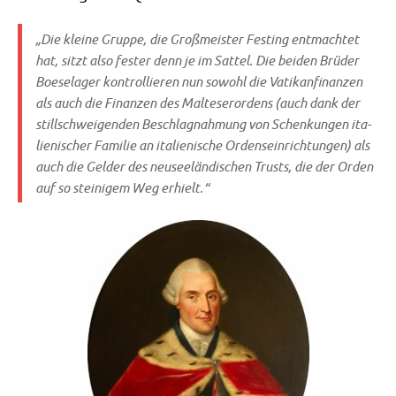
„Die klei­ne Grup­pe, die Groß­mei­ster Fest­ing ent­mach­tet
hat, sitzt also fester denn je im Sat­tel. Die bei­den Brü­der
Boe­se­la­ger kon­trol­lie­ren nun sowohl die Vati­kan­finan­zen
als auch die Finan­zen des Mal­te­ser­or­dens (auch dank der
still­schwei­gen­den Beschlag­nah­mung von Schen­kun­gen ita­
lie­ni­scher Fami­lie an ita­lie­ni­sche Ordens­ein­rich­tun­gen) als
auch die Gel­der des neu­see­län­di­schen Trusts, die der Orden
auf so stei­ni­gem Weg erhielt.“