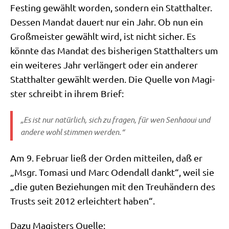
Fest­ing gewählt wor­den, son­dern ein Statt­hal­ter.
Des­sen Man­dat dau­ert nur ein Jahr. Ob nun ein
Groß­mei­ster gewählt wird, ist nicht sicher. Es
könn­te das Man­dat des bis­he­ri­gen Statt­hal­ters um
ein wei­te­res Jahr ver­län­gert oder ein ande­rer
Statt­hal­ter gewählt wer­den. Die Quel­le von Magi­
ster schreibt in ihrem Brief:
„Es ist nur natür­lich, sich zu fra­gen, für wen Sen­haoui und
ande­re wohl stim­men werden.“
Am 9. Febru­ar ließ der Orden mit­tei­len, daß er
„Msgr. Toma­si und Marc Odend­all dankt“, weil sie
„die guten Bezie­hun­gen mit den Treu­hän­dern des
Trusts seit 2012 erleich­tert haben“.
Dazu Magi­sters Quelle: