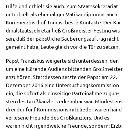
Hil­fe und erhielt sie auch. Zum Staats­se­kre­ta­ri­at
unter­hielt als ehe­ma­li­ger Vati­kan­di­plo­mat auch
Kuri­en­erz­bi­schof Toma­si beste Kon­tak­te. Der Kar­
di­nal­staats­se­kre­tär ließ Groß­mei­ster Fest­ing wis­
sen, daß der päpst­li­che Säu­be­rungs­auf­trag nicht
gemeint habe, Leu­te gleich vor die Tür zu setzen.
Papst Fran­zis­kus wei­ger­te sich unter­des­sen, den
um eine klä­ren­de Audi­enz bit­ten­den Groß­mei­ster
anzu­hö­ren. Statt­des­sen setz­te der Papst am 22.
Dezem­ber 2016 eine Unter­su­chungs­kom­mis­si­on
ein, die sofort als ein­sei­ti­ge Par­tei­nah­me zugun­
sten des Groß­kanz­lers erkenn­bar war. Min­de­stens
drei der fünf Kom­mis­si­ons­mit­glie­der waren hand­
ver­le­se­ne Freun­de des Groß­kanz­lers. Und es
waren nicht irgend­wel­che Freun­de, son­dern: Erz­bi­