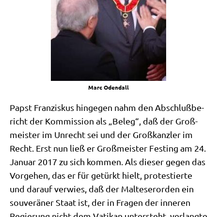
Marc Odend­all
Papst Fran­zis­kus hin­ge­gen nahm den Abschluß­be­
richt der Kom­mis­si­on als „Beleg“, daß der Groß­
mei­ster im Unrecht sei und der Groß­kanz­ler im
Recht. Erst nun ließ er Groß­mei­ster Fest­ing am 24.
Janu­ar 2017 zu sich kom­men. Als die­ser gegen das
Vor­ge­hen, das er für getürkt hielt, pro­te­stier­te
und dar­auf ver­wies, daß der Mal­te­ser­or­den ein
sou­ve­rä­ner Staat ist, der in Fra­gen der inne­ren
Regie­rung nicht dem Vati­kan unter­steht, ver­lang­te