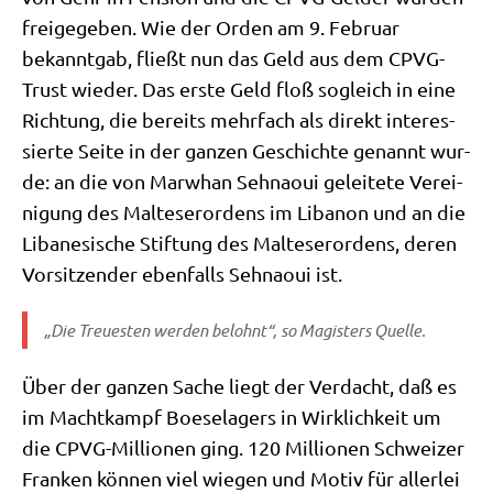
frei­ge­ge­ben. Wie der Orden am 9. Febru­ar
bekannt­gab, fließt nun das Geld aus dem CPVG-
Trust wie­der. Das erste Geld floß sogleich in eine
Rich­tung, die bereits mehr­fach als direkt inter­es­
sier­te Sei­te in der gan­zen Geschich­te genannt wur­
de: an die von Mar­whan Seh­na­oui gelei­te­te Ver­ei­
ni­gung des Mal­te­ser­or­dens im Liba­non und an die
Liba­ne­si­sche Stif­tung des Mal­te­ser­or­dens, deren
Vor­sit­zen­der eben­falls Seh­na­oui ist.
„Die Treue­sten wer­den belohnt“, so Magi­sters Quelle.
Über der gan­zen Sache liegt der Ver­dacht, daß es
im Macht­kampf Boe­se­la­gers in Wirk­lich­keit um
die CPVG-Mil­lio­nen ging. 120 Mil­lio­nen Schwei­zer
Fran­ken kön­nen viel wie­gen und Motiv für aller­lei