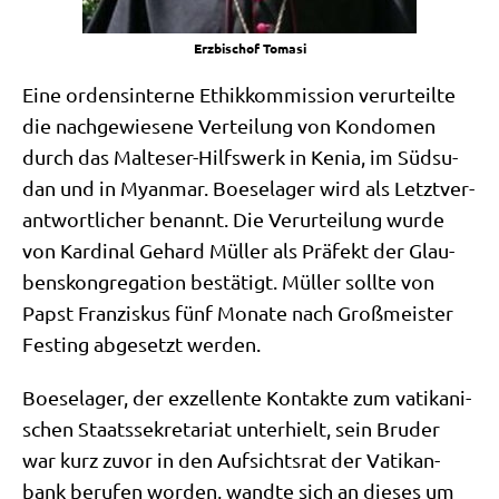
Erz­bi­schof Tomasi
Eine ordens­in­ter­ne Ethik­kom­mis­si­on ver­ur­teil­te
die nach­ge­wie­se­ne Ver­tei­lung von Kon­do­men
durch das Mal­te­ser-Hilfs­werk in Kenia, im Süd­su­
dan und in Myan­mar. Boe­se­la­ger wird als Letzt­ver­
ant­wort­li­cher benannt. Die Ver­ur­tei­lung wur­de
von Kar­di­nal Gehard Mül­ler als Prä­fekt der Glau­
bens­kon­gre­ga­ti­on bestä­tigt. Mül­ler soll­te von
Papst Fran­zis­kus fünf Mona­te nach Groß­mei­ster
Fest­ing abge­setzt werden.
Boe­se­la­ger, der exzel­len­te Kon­tak­te zum vati­ka­ni­
schen Staats­se­kre­ta­ri­at unter­hielt, sein Bru­der
war kurz zuvor in den Auf­sichts­rat der Vatik­an­
bank beru­fen wor­den, wand­te sich an die­ses um