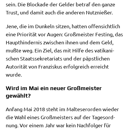
sein. Die Blocka­de der Gel­der betraf den gan­ze
Trust, und damit auch die ande­ren Nutznießer.
Jene, die im Dun­keln sit­zen, hat­ten offen­sicht­lich
eine Prio­ri­tät vor Augen: Groß­mei­ster Fest­ing, das
Haupt­hin­der­nis zwi­schen ihnen und dem Geld,
muß­te weg. Ein Ziel, das mit Hil­fe des vati­ka­ni­
schen Staats­se­kre­ta­ri­ats und der päpst­li­chen
Auto­ri­tät von Fran­zis­kus erfolg­reich erreicht
wurde.
Wird im Mai ein neuer Großmeister
gewählt?
Anfang Mai 2018 steht im Mal­te­ser­or­den wie­der
die Wahl eines Groß­mei­sters auf der Tages­ord­
nung. Vor einem Jahr war kein Nach­fol­ger für