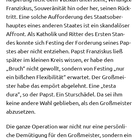
Fran­zis­kus, Sou­ve­rä­ni­tät hin oder her, sei­nen Rück­
tritt. Eine sol­che Auf­for­de­rung des Staats­ober­
haup­tes eines ande­ren Staa­tes ist ein skan­da­lö­ser
Affront. Als Katho­lik und Rit­ter des Ersten Stan­
des konn­te sich Fest­ing der For­de­rung sei­nes Pap­
stes aber nicht ent­zie­hen. Papst Fran­zis­kus ließ
spä­ter im klei­nen Kreis wis­sen, er habe den
„Bruch“ nicht gewollt, son­dern von Fest­ing „nur
ein biß­chen Fle­xi­bi­li­tät“ erwar­tet. Der Groß­mei­
ster habe das empört abge­lehnt. Eine „testa
dura“, so der Papst. Ein Stur­schä­del. Da sei ihm
kei­ne ande­re Wahl geblie­ben, als den Groß­mei­ster
abzusetzen.
Die gan­ze Ope­ra­ti­on war nicht nur eine per­sön­li­
che Demü­ti­gung für den Groß­mei­ster, son­dern ein