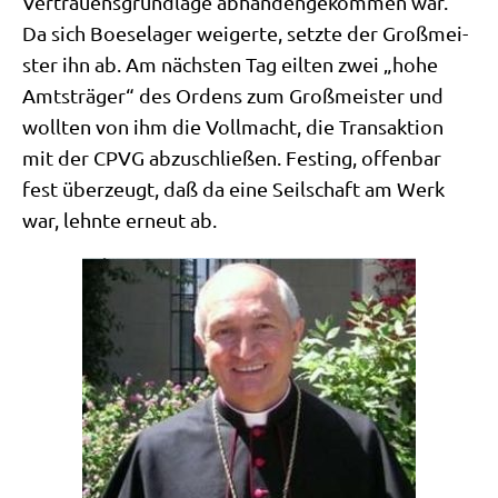
Ver­trau­ens­grund­la­ge abhan­den­ge­kom­men war.
Da sich Boe­se­la­ger wei­ger­te, setz­te der Groß­mei­
ster ihn ab. Am näch­sten Tag eil­ten zwei „hohe
Amts­trä­ger“ des Ordens zum Groß­mei­ster und
woll­ten von ihm die Voll­macht, die Trans­ak­ti­on
mit der CPVG abzu­schlie­ßen. Fest­ing, offen­bar
fest über­zeugt, daß da eine Seil­schaft am Werk
war, lehn­te erneut ab.