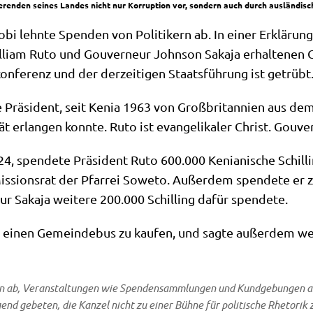
ierenden seines Landes nicht nur Korruption vor, sondern auch durch ausländis
ro­bi lehn­te Spen­den von Poli­ti­kern ab. In einer Erklä­ru
l­liam Ruto und Gou­ver­neur John­son Saka­ja erhal­te­nen G
n­fe­renz und der der­zei­ti­gen Staats­füh­rung ist getrübt
 Prä­si­dent, seit Kenia 1963 von Groß­bri­tan­ni­en aus dem K
ät erlan­gen konn­te. Ruto ist evan­ge­li­ka­ler Christ. Gou­ve
spen­de­te Prä­si­dent Ruto 600.000 Kenia­ni­sche Schil­l
s­si­ons­rat der Pfar­rei Sowe­to. Außer­dem spen­de­te er z
ur Saka­ja wei­te­re 200.000 Schil­ling dafür spendete.
i einen Gemein­de­bus zu kau­fen, und sag­te außer­dem wei­t
n ab, Ver­an­stal­tun­gen wie Spen­den­samm­lun­gen und Kund­ge­bun­gen als
­gend gebe­ten, die Kan­zel nicht zu einer Büh­ne für poli­ti­sche Rhe­to­rik