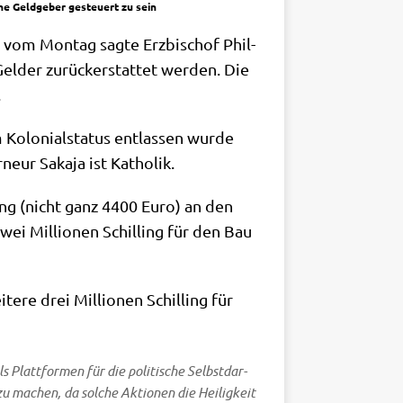
che Geldgeber gesteuert zu sein
ng vom Mon­tag sag­te Erz­bi­schof Phil­
el­der zurück­er­stat­tet wer­den. Die
.
olo­ni­al­sta­tus ent­las­sen wur­de
r­neur Saka­ja ist Katholik.
ing (nicht ganz 4400 Euro) an den
wei Mil­lio­nen Schil­ling für den Bau
e­re drei Mil­lio­nen Schil­ling für
 Platt­for­men für die poli­ti­sche Selbst­dar­
 zu machen, da sol­che Aktio­nen die Hei­lig­keit