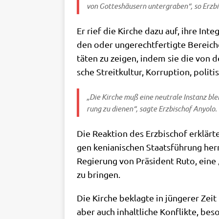
von Got­tes­häu­sern unter­gra­ben“, so Erz­
Er rief die Kir­che dazu auf, ihre Inte­
den oder unge­recht­fer­tig­te Berei­che
tä­ten zu zei­gen, indem sie die von 
sche Streit­kul­tur, Kor­rup­ti­on, poli
„Die Kir­che muß eine neu­tra­le Instanz blei
rung zu die­nen“, sag­te Erz­bi­schof Anyolo.
Die Reak­ti­on des Erz­bi­schof erklär­
gen kenia­ni­schen Staats­füh­rung her
Regie­rung von Prä­si­dent Ruto, eine 
zu bringen.
Die Kir­che beklag­te in jün­ge­rer Zei
aber auch inhalt­li­che Kon­flik­te, beso