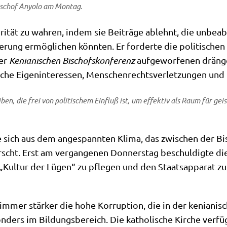
bi­schof Anyo­lo am Montag.
gri­tät zu wah­ren, indem sie Bei­trä­ge ablehnt, die unbe­ab­
­rung ermög­li­chen könn­ten. Er for­der­te die poli­ti­schen 
der
Kenia­ni­schen Bischofs­kon­fe­renz
auf­ge­wor­fe­nen drän­g
­ti­sche Eigen­in­ter­es­sen, Men­schen­rechts­ver­let­zun­gen 
­ben, die frei von poli­ti­schem Ein­fluß ist, um effek­tiv als Raum für ge
te sich aus dem ange­spann­ten Kli­ma, das zwi­schen der Bis
rscht. Erst am ver­gan­ge­nen Don­ners­tag beschul­dig­te d
„Kul­tur der Lügen“ zu pfle­gen und den Staats­ap­pa­rat zu
t immer stär­ker die hohe Kor­rup­ti­on, die in der kenia­ni­
n­ders im Bil­dungs­be­reich. Die katho­li­sche Kir­che ver­fügt