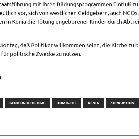
Staats­füh­rung mit ihren Bil­dungs­pro­gram­men Ein­fluß z
t­lich vor, sich von west­li­chen Geld­ge­bern, auch NGOs, 
 sol­len in Kenia die Tötung unge­bo­re­ner Kin­der durch Ab
n­tag, daß Poli­ti­ker will­kom­men sei­en, die Kir­che zu be
 für poli­ti­sche Zwecke zu nutzen.
)
GENDER-IDEOLOGIE
HOMO-EHE
KENIA
KORRUPTION