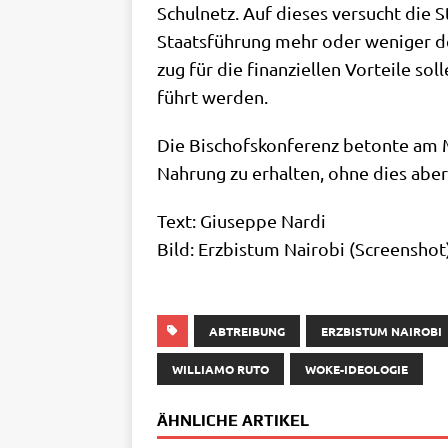
Schul­netz. Auf die­ses ver­sucht die 
Staats­füh­rung mehr oder weni­ger deu
zug für die finan­zi­el­len Vor­tei­le
führt werden.
Die Bischofs­kon­fe­renz beton­te am Mo
Nah­rung zu erhal­ten, ohne dies aber
Text: Giu­sep­pe Nar­di
Bild: Erz­bis­tum Nai­ro­bi (Screen­shot
ABTREIBUNG
ERZBISTUM NAIROBI
WILLIAMO RUTO
WOKE-IDEOLOGIE
ÄHNLICHE ARTIKEL