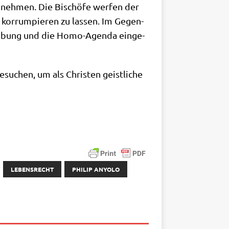
u neh­men. Die Bischö­fe wer­fen der
kor­rum­pie­ren zu las­sen. Im Gegen­
trei­bung und die Homo-Agen­da ein­ge­
su­chen, um als Chri­sten geist­li­che
LEBENSRECHT
PHILIP ANYOLO