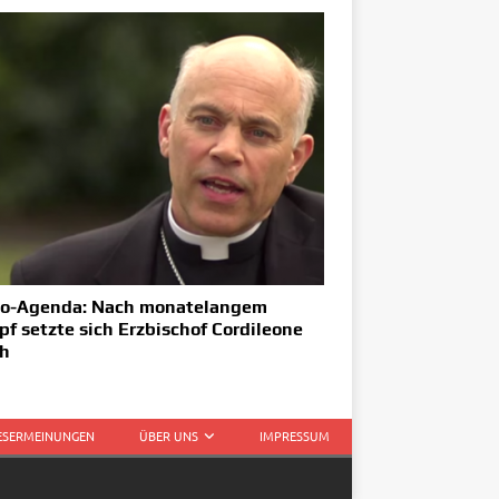
o-Agenda: Nach monatelangem
f setzte sich Erzbischof Cordileone
h
LESERMEINUNGEN
ÜBER UNS
IMPRESSUM