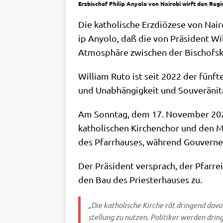
Erzbischof Philip Anyolo von Nairobi wirft den Reg
Die katho­li­sche Erz­diö­ze­se von Nai­
ip Anyo­lo, daß die von Prä­si­dent Wi
Atmo­sphä­re zwi­schen der Bischofs­ko
Wil­liam Ruto ist seit 2022 der fünf­te
und Unab­hän­gig­keit und Sou­ve­rä­ni­t
Am Sonn­tag, dem 17. Novem­ber 2024, 
katho­li­schen Kir­chen­chor und den Mi
des Pfarr­hau­ses, wäh­rend Gou­ver­ne
Der Prä­si­dent ver­sprach, der Pfar­re
den Bau des Prie­ster­hau­ses zu.
„Die katho­li­sche Kir­che rät drin­gend davo
stel­lung zu nut­zen. Poli­ti­ker wer­den drin