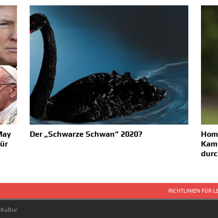
May
Der „Schwarze Schwan“ 2020?
Hom
für
Kamp
durc
RICHTLINIEN FÜR 
 Kultur