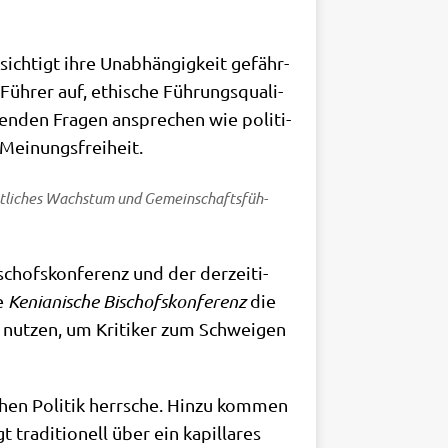
sich­tigt ihre Unab­hän­gig­keit gefähr­
Füh­rer auf, ethi­sche Füh­rungs­qua­li­
en­den Fra­gen anspre­chen wie poli­ti­
und Meinungsfreiheit.
ist­li­ches Wachs­tum und Gemein­schafts­füh­
chofs­kon­fe­renz und der der­zei­ti­
ie
Kenia­ni­sche Bischofs­kon­fe­renz
die
 nut­zen, um Kri­ti­ker zum Schwei­gen
schen Poli­tik herr­sche. Hin­zu kom­men
 tra­di­tio­nell über ein kapil­la­res