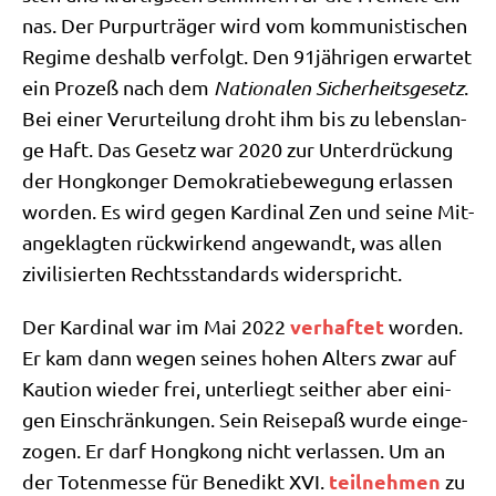
nas. Der Pur­pur­trä­ger wird vom kom­mu­ni­sti­schen
Regime des­halb ver­folgt. Den 91jährigen erwar­tet
ein Pro­zeß nach dem
Natio­na­len Sicher­heits­ge­setz
.
Bei einer Ver­ur­tei­lung droht ihm bis zu lebens­lan­
ge Haft. Das Gesetz war 2020 zur Unter­drückung
der Hong­kon­ger Demo­kra­tie­be­we­gung erlas­sen
wor­den. Es wird gegen Kar­di­nal Zen und sei­ne Mit­
an­ge­klag­ten rück­wir­kend ange­wandt, was allen
zivi­li­sier­ten Rechts­stan­dards widerspricht.
ver­haf­tet
Der Kar­di­nal war im Mai 2022
wor­den.
Er kam dann wegen sei­nes hohen Alters zwar auf
Kau­ti­on wie­der frei, unter­liegt seit­her aber eini­
gen Ein­schrän­kun­gen. Sein Rei­se­paß wur­de ein­ge­
zo­gen. Er darf Hong­kong nicht ver­las­sen. Um an
teil­neh­men
der Toten­mes­se für Bene­dikt XVI.
zu