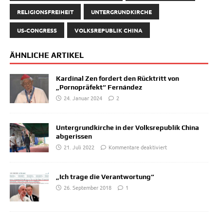
RELIGIONSFREIHEIT
UNTERGRUNDKIRCHE
US-CONGRESS
VOLKSREPUBLIK CHINA
ÄHNLICHE ARTIKEL
Kardinal Zen fordert den Rücktritt von
„Pornopräfekt“ Fernández
24. Januar 2024
2
Untergrundkirche in der Volksrepublik China
abgerissen
21. Juli 2022
Kommentare deaktiviert
„Ich trage die Verantwortung“
26. September 2018
1