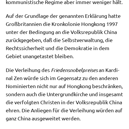
kom­mu­ni­sti­sche Regime aber immer weni­ger hält.
Auf der Grund­la­ge der genann­ten Erklä­rung hat­te
Groß­bri­tan­ni­en die Kron­ko­lo­nie Hong­kong 1997
unter der Bedin­gung an die Volks­re­pu­blik Chi­na
zurück­ge­ge­ben, daß die Selbst­ver­wal­tung, die
Rechts­si­cher­heit und die Demo­kra­tie in dem
Gebiet unan­ge­ta­stet bleiben.
Die Ver­lei­hung des
Frie­dens­no­bel­prei­ses
an Kar­di­
nal Zen wür­de sich im Gegen­satz zu den ande­ren
Nomi­nier­ten nicht nur auf Hong­kong beschrän­ken,
son­dern auch die Unter­grund­kir­che und ins­ge­samt
die ver­folg­ten Chri­sten in der Volks­re­pu­blik Chi­na
ehren. Die Anlie­gen für die Ver­lei­hung wür­den auf
ganz Chi­na aus­ge­wei­tet werden.