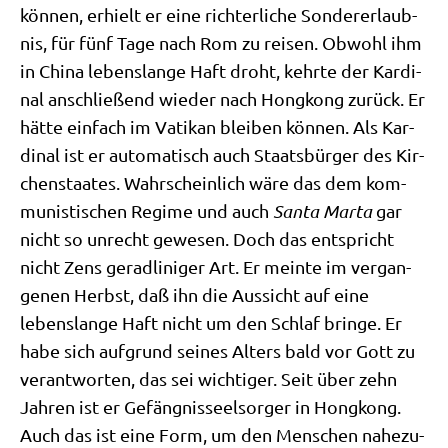
kön­nen, erhielt er eine rich­ter­li­che Son­der­er­laub­
nis, für fünf Tage nach Rom zu rei­sen. Obwohl ihm
in Chi­na lebens­lan­ge Haft droht, kehr­te der Kar­di­
nal anschlie­ßend wie­der nach Hong­kong zurück. Er
hät­te ein­fach im Vati­kan blei­ben kön­nen. Als Kar­
di­nal ist er auto­ma­tisch auch Staats­bür­ger des Kir­
chen­staa­tes. Wahr­schein­lich wäre das dem kom­
mu­ni­sti­schen Regime und auch
San­ta Mar­ta
gar
nicht so unrecht gewe­sen. Doch das ent­spricht
nicht Zens gerad­li­ni­ger Art. Er mein­te im ver­gan­
ge­nen Herbst, daß ihn die Aus­sicht auf eine
lebens­lan­ge Haft nicht um den Schlaf brin­ge. Er
habe sich auf­grund sei­nes Alters bald vor Gott zu
ver­ant­wor­ten, das sei wich­ti­ger. Seit über zehn
Jah­ren ist er Gefäng­nis­seel­sor­ger in Hong­kong.
Auch das ist eine Form, um den Men­schen nahe­zu­