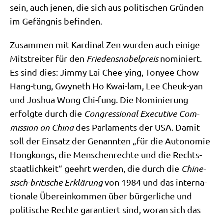
sein, auch jenen, die sich aus poli­ti­schen Grün­den
im Gefäng­nis befinden.
Zusam­men mit Kar­di­nal Zen wur­den auch eini­ge
Mit­strei­ter für den
Frie­dens­no­bel­preis
nomi­niert.
Es sind dies: Jim­my Lai Chee-ying, Tonyee Chow
Hang-tung, Gwy­neth Ho Kwai-lam, Lee Cheuk-yan
und Joshua Wong Chi-fung. Die Nomi­nie­rung
erfolg­te durch die
Con­gres­sio­nal Exe­cu­ti­ve Com­
mis­si­on on Chi­na
des Par­la­ments der USA. Damit
soll der Ein­satz der Genann­ten „für die Auto­no­mie
Hong­kongs, die Men­schen­rech­te und die Rechts­
staat­lich­keit“ geehrt wer­den, die durch die
Chi­ne­
sisch-bri­ti­sche Erklä­rung
von 1984 und das inter­na­
tio­na­le Über­ein­kom­men über bür­ger­li­che und
poli­ti­sche Rech­te garan­tiert sind, wor­an sich das