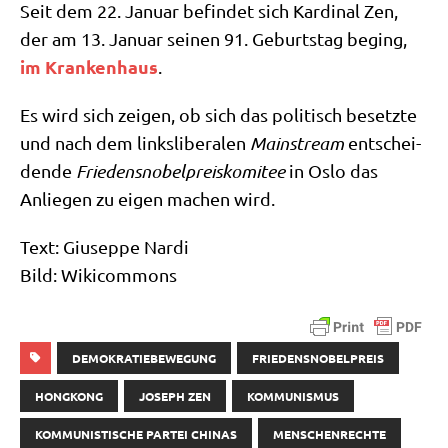
Seit dem 22. Janu­ar befin­det sich Kar­di­nal Zen,
der am 13. Janu­ar sei­nen 91. Geburts­tag beging,
im Kran­ken­haus
.
Es wird sich zei­gen, ob sich das poli­tisch besetz­te
und nach dem links­li­be­ra­len
Main­stream
ent­schei­
den­de
Frie­dens­no­bel­preis­ko­mi­tee
in Oslo das
Anlie­gen zu eigen machen wird.
Text: Giu­sep­pe Nar­di
Bild: Wiki­com­mons
DEMOKRATIEBEWEGUNG
FRIEDENSNOBELPREIS
HONGKONG
JOSEPH ZEN
KOMMUNISMUS
KOMMUNISTISCHE PARTEI CHINAS
MENSCHENRECHTE