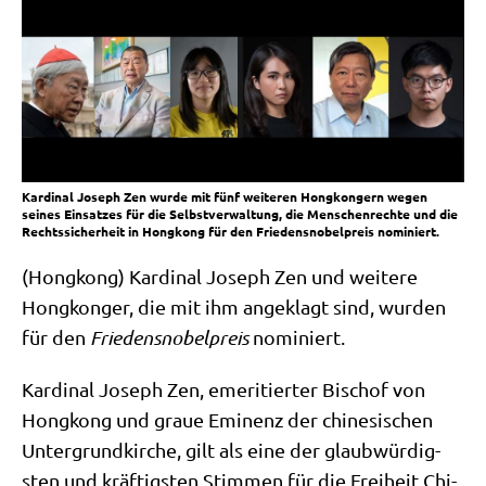
Kardinal Joseph Zen wurde mit fünf weiteren Hongkongern wegen
seines Einsatzes für die Selbstverwaltung, die Menschenrechte und die
Rechtssicherheit in Hongkong für den Friedensnobelpreis nominiert.
(Hong­kong) Kar­di­nal Joseph Zen und wei­te­re
Hong­kon­ger, die mit ihm ange­klagt sind, wur­den
für den
Frie­dens­no­bel­preis
nominiert.
Kar­di­nal Joseph Zen, eme­ri­tier­ter Bischof von
Hong­kong und graue Emi­nenz der chi­ne­si­schen
Unter­grund­kir­che, gilt als eine der glaub­wür­dig­
sten und kräf­tig­sten Stim­men für die Frei­heit Chi­