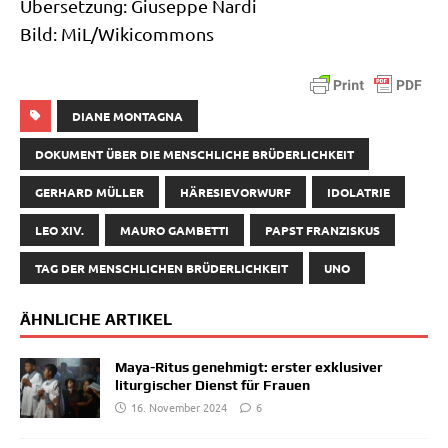
Über­set­zung: Giu­sep­pe Nar­di
Bild: MiL/​Wikicommons
DIANE MONTAGNA
DOKUMENT ÜBER DIE MENSCHLICHE BRÜDERLICHKEIT
GERHARD MÜLLER
HÄRESIEVORWURF
IDOLATRIE
LEO XIV.
MAURO GAMBETTI
PAPST FRANZISKUS
TAG DER MENSCHLICHEN BRÜDERLICHKEIT
UNO
ÄHNLICHE ARTIKEL
Maya-Ritus genehmigt: erster exklusiver
liturgischer Dienst für Frauen
16. November 2024
6