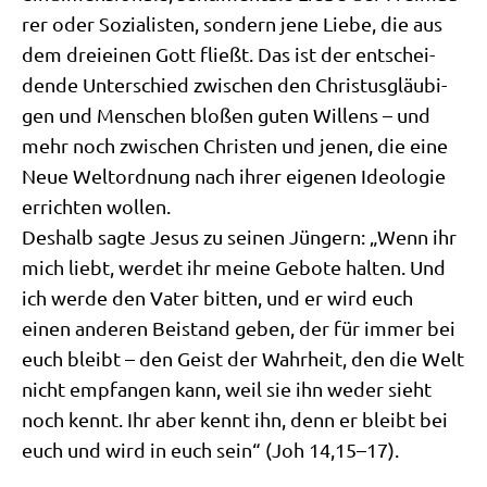
rer oder Sozia­li­sten, son­dern jene Lie­be, die aus
dem drei­ei­nen Gott fließt. Das ist der ent­schei­
den­de Unter­schied zwi­schen den Chri­stus­gläu­bi­
gen und Men­schen blo­ßen guten Wil­lens – und
mehr noch zwi­schen Chri­sten und jenen, die eine
Neue Welt­ord­nung nach ihrer eige­nen Ideo­lo­gie
errich­ten wol­len.
Des­halb sag­te Jesus zu sei­nen Jün­gern: „Wenn ihr
mich liebt, wer­det ihr mei­ne Gebo­te hal­ten. Und
ich wer­de den Vater bit­ten, und er wird euch
einen ande­ren Bei­stand geben, der für immer bei
euch bleibt – den Geist der Wahr­heit, den die Welt
nicht emp­fan­gen kann, weil sie ihn weder sieht
noch kennt. Ihr aber kennt ihn, denn er bleibt bei
euch und wird in euch sein“ (Joh 14,15–17).