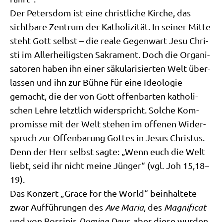
Der Peters­dom ist eine christ­li­che Kir­che, das
sicht­ba­re Zen­trum der Katho­li­zi­tät. In sei­ner Mit­te
steht Gott selbst – die rea­le Gegen­wart Jesu Chri­
sti im Aller­hei­lig­sten Sakra­ment. Doch die Orga­ni­
sa­to­ren haben ihn einer säku­la­ri­sier­ten Welt über­
las­sen und ihn zur Büh­ne für eine Ideo­lo­gie
gemacht, die der von Gott offen­bar­ten katho­li­
schen Leh­re letzt­lich wider­spricht. Sol­che Kom­
pro­mis­se mit der Welt ste­hen im offe­nen Wider­
spruch zur Offen­ba­rung Got­tes in Jesus Chri­stus.
Denn der Herr selbst sag­te: „Wenn euch die Welt
liebt, seid ihr nicht mei­ne Jün­ger“ (vgl. Joh 15,18–
19).
Das Kon­zert „Grace for the World“ beinhal­te­te
zwar Auf­füh­run­gen des
Ave Maria
, des
Magni­fi­cat
und von Ros­si­nis
Domi­ne Deus
, aber die­se wur­den