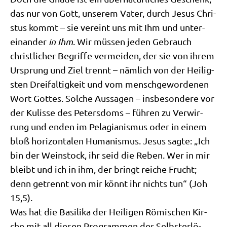
das nur von Gott, unse­rem Vater, durch Jesus Chri­
stus kommt – sie ver­eint uns mit Ihm und unter­
ein­an­der
in Ihm
. Wir müs­sen jeden Gebrauch
christ­li­cher Begrif­fe ver­mei­den, der sie von ihrem
Ursprung und Ziel trennt – näm­lich von der Hei­lig­
sten Drei­fal­tig­keit und vom mensch­ge­wor­de­nen
Wort Got­tes. Sol­che Aus­sa­gen – ins­be­son­de­re vor
der Kulis­se des Peters­doms – füh­ren zu Ver­wir­
rung und enden im Pela­gia­nis­mus oder in einem
bloß hori­zon­ta­len Huma­nis­mus. Jesus sag­te: „Ich
bin der Wein­stock, ihr seid die Reben. Wer in mir
bleibt und ich in ihm, der bringt rei­che Frucht;
denn getrennt von mir könnt ihr nichts tun“ (Joh
15,5).
Was hat die Basi­li­ka der Hei­li­gen Römi­schen Kir­
che mit all die­sen Pro­gram­men der Selbst­er­lö­