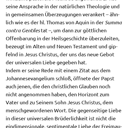
sei­ne Anspra­che in der natür­li­chen Theo­lo­gie und
in gemein­sa­men Über­zeu­gun­gen ver­an­kert – ähn­
lich wie es der hl. Tho­mas von Aquin in der
Sum­ma
con­tra Gen­ti­les
tat –, um dann zur gött­li­chen
Offen­ba­rung in der Heils­ge­schich­te über­zu­lei­ten,
bezeugt im Alten und Neu­en Testa­ment und gip­
felnd in Jesus Chri­stus, der uns das neue Gebot
der uni­ver­sa­len Lie­be gege­ben hat.
Indem er sei­ne Rede mit einem Zitat aus dem
Johan­nes­evan­ge­li­um schloß, öff­ne­te der Papst
auch jenen, die den christ­li­chen Glau­ben noch
nicht ange­nom­men haben, den Hori­zont zum
Vater und zu Sei­nem Sohn Jesus Chri­stus, dem
mensch­ge­wor­de­nen Wort. Die gegen­sei­ti­ge Lie­be
in die­ser uni­ver­sa­len Brü­der­lich­keit ist nicht die
ein­di­men­sio­na­le, sen­ti­men­ta­le Lie­be der Frei­mau­