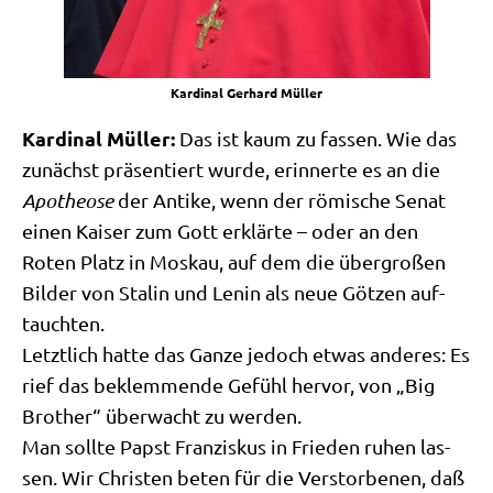
Kar­di­nal Ger­hard Müller
Kar­di­nal Mül­ler:
Das ist kaum zu fas­sen. Wie das
zunächst prä­sen­tiert wur­de, erin­ner­te es an die
Apo­theo­se
der Anti­ke, wenn der römi­sche Senat
einen Kai­ser zum Gott erklär­te – oder an den
Roten Platz in Mos­kau, auf dem die über­gro­ßen
Bil­der von Sta­lin und Lenin als neue Göt­zen auf­
tauch­ten.
Letzt­lich hat­te das Gan­ze jedoch etwas ande­res: Es
rief das beklem­men­de Gefühl her­vor, von „Big
Brot­her“ über­wacht zu wer­den.
Man soll­te Papst Fran­zis­kus in Frie­den ruhen las­
sen. Wir Chri­sten beten für die Ver­stor­be­nen, daß