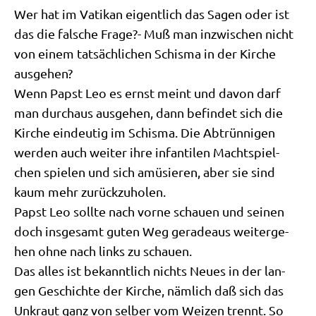
Wer hat im Vati­kan eigent­lich das Sagen oder ist
das die fal­sche Fra­ge?- Muß man inzwi­schen nicht
von einem tat­säch­li­chen Schis­ma in der Kir­che
ausgehen?
Wenn Papst Leo es ernst meint und davon darf
man durch­aus aus­ge­hen, dann befin­det sich die
Kir­che ein­deu­tig im Schis­ma. Die Abtrün­ni­gen
wer­den auch wei­ter ihre infan­ti­len Macht­spiel­
chen spie­len und sich amü­sie­ren, aber sie sind
kaum mehr zurückzuholen.
Papst Leo soll­te nach vor­ne schau­en und sei­nen
doch ins­ge­samt guten Weg gera­de­aus wei­ter­ge­
hen ohne nach links zu schauen.
Das alles ist bekannt­lich nichts Neu­es in der lan­
gen Geschich­te der Kir­che, näm­lich daß sich das
Unkraut ganz von sel­ber vom Wei­zen trennt. So