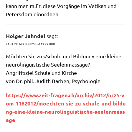
kann man m.Er. die­se Vor­gän­ge im Vati­kan und
Peters­dom einordnen.
Holger Jahndel
sagt:
24. SEPTEMBER 2025 UM 19:29 UHR
Möch­ten Sie zu «Schu­le und Bil­dung» eine klei­ne
neu­ro­lin­gu­isti­sche Seelenmassage?
Angriffs­ziel Schu­le und Kirche
von Dr. phil. Judith Bar­ben, Psychologin
https://​www​.zeit​-fra​gen​.ch/​a​r​c​h​i​v​/​2​0​1​2​/​n​r​2​5​-​v​
o​m​-​1​1​6​2​0​1​2​/​m​o​e​c​h​t​e​n​-​s​i​e​-​z​u​-​s​c​h​u​l​e​-​u​n​d​-​b​i​l​d​u​
n​g​-​e​i​n​e​-​k​l​e​i​n​e​-​n​e​u​r​o​l​i​n​g​u​i​s​t​i​s​c​h​e​-​s​e​e​l​e​n​m​a​s​s​
age