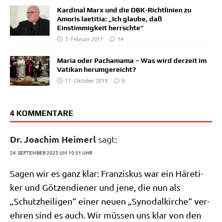
Kardinal Marx und die DBK-Richtlinien zu
Amoris laetitia: „Ich glaube, daß
Einstimmigkeit herrschte“
7. Februar 2017
14
Maria oder Pachamama – Was wird derzeit im
Vatikan herumgereicht?
17. Oktober 2019
8
4 KOMMENTARE
Dr. Joachim Heimerl
sagt:
24. SEPTEMBER 2025 UM 10:31 UHR
Sagen wir es ganz klar: Fran­zis­kus war ein Häre­ti­
ker und Göt­zen­die­ner und jene, die nun als
„Schutz­hei­li­gen“ einer neu­en „Syn­odal­kir­che“ ver­
eh­ren sind es auch. Wir müs­sen uns klar von den