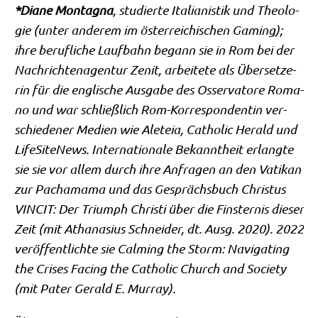
*Dia­ne Mon­tagna
, stu­dier­te Ita­lia­ni­stik und Theo­lo­
gie (unter ande­rem im öster­rei­chi­schen Gam­ing);
ihre beruf­li­che Lauf­bahn begann sie in Rom bei der
Nach­rich­ten­agen­tur Zenit, arbei­te­te als Über­set­ze­
rin für die eng­li­sche Aus­ga­be des Osser­va­to­re Roma­
no und war schließ­lich Rom-Kor­re­spon­den­tin ver­
schie­de­ner Medi­en wie Ale­teia, Catho­lic Herald und
Life­Si­teNews. Inter­na­tio­na­le Bekannt­heit erlang­te
sie sie vor allem durch ihre Anfra­gen an den Vati­kan
zur Pacha­ma­ma und das Gesprächs­buch Chri­stus
VINCIT: Der Tri­umph Chri­sti über die Fin­ster­nis die­ser
Zeit (mit Atha­na­si­us Schnei­der, dt. Ausg. 2020). 2022
ver­öf­fent­lich­te sie Cal­ming the Storm: Navi­ga­ting
the Cri­ses Facing the Catho­lic Church and Socie­ty
(mit Pater Gerald E. Murray).