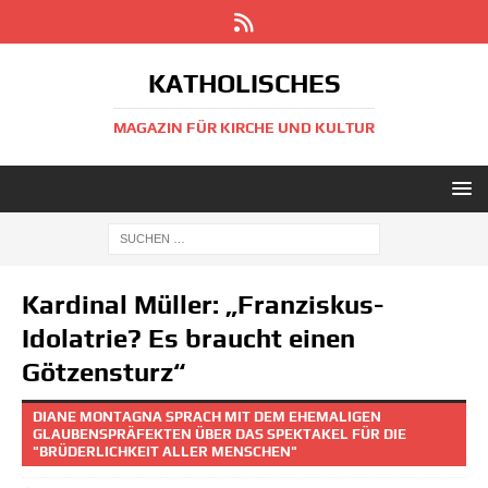
KATHOLISCHES
MAGAZIN FÜR KIRCHE UND KULTUR
Kardinal Müller: „Franziskus-
Idolatrie? Es braucht einen
Götzensturz“
DIANE MONTAGNA SPRACH MIT DEM EHEMALIGEN
GLAUBENSPRÄFEKTEN ÜBER DAS SPEKTAKEL FÜR DIE
"BRÜDERLICHKEIT ALLER MENSCHEN"