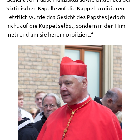
Six­ti­ni­schen Kapel­le auf die Kup­pel pro­ji­zie­ren.
Letzt­lich wur­de das Gesicht des Pap­stes jedoch
nicht auf die Kup­pel selbst, son­dern in den Him­
mel rund um sie her­um projiziert.“