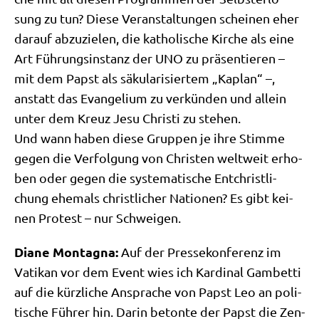
sung zu tun? Die­se Ver­an­stal­tun­gen schei­nen eher
dar­auf abzu­zie­len, die katho­li­sche Kir­che als eine
Art Füh­rungs­in­stanz der UNO zu prä­sen­tie­ren –
mit dem Papst als säku­la­ri­sier­tem „Kaplan“ –,
anstatt das Evan­ge­li­um zu ver­kün­den und allein
unter dem Kreuz Jesu Chri­sti zu ste­hen.
Und wann haben die­se Grup­pen je ihre Stim­me
gegen die Ver­fol­gung von Chri­sten welt­weit erho­
ben oder gegen die syste­ma­ti­sche Ent­christ­li­
chung ehe­mals christ­li­cher Natio­nen? Es gibt kei­
nen Pro­test – nur Schweigen.
Dia­ne Mon­tagna:
Auf der Pres­se­kon­fe­renz im
Vati­kan vor dem Event wies ich Kar­di­nal Gam­bet­ti
auf die kürz­li­che Anspra­che von Papst Leo an poli­
ti­sche Füh­rer hin. Dar­in beton­te der Papst die Zen­