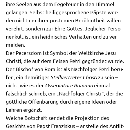
ihre See­len aus dem Fege­feu­er in den Him­mel
gelan­gen. Selbst hei­lig­ge­spro­che­ne Päp­ste wer­
den nicht um ihrer postu­men Berühmt­heit wil­len
ver­ehrt, son­dern zur Ehre Got­tes. Jeg­li­cher Per­so­
nen­kult ist ein heid­ni­sches Ver­hal­ten und zu ver­
mei­den.
Der Peters­dom ist Sym­bol der Welt­kir­che Jesu
Chri­sti, die auf dem Fel­sen Petri gegrün­det wur­de.
Der Bischof von Rom ist als Nach­fol­ger Petri beru­
fen, ein demü­ti­ger
Stell­ver­tre­ter Chri­sti
zu sein –
nicht, wie es der
Osser­va­to­re Roma­no
ein­mal
fälsch­lich schrieb, ein „Nach­fol­ger Chri­sti“, der die
gött­li­che Offen­ba­rung durch eige­ne Ideen oder
Leh­ren ergänzt.
Wel­che Bot­schaft sen­det die Pro­jek­ti­on des
Gesichts von Papst Fran­zis­kus – anstel­le des Ant­lit­