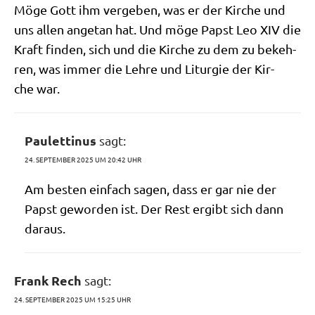
Möge Gott ihm ver­ge­ben, was er der Kir­che und
uns allen ange­tan hat. Und möge Papst Leo XIV die
Kraft fin­den, sich und die Kir­che zu dem zu bekeh­
ren, was immer die Leh­re und Lit­ur­gie der Kir­
che war.
Paulettinus
sagt:
24. SEPTEMBER 2025 UM 20:42 UHR
Am besten ein­fach sagen, dass er gar nie der
Papst gewor­den ist. Der Rest ergibt sich dann
daraus.
Frank Rech
sagt:
24. SEPTEMBER 2025 UM 15:25 UHR