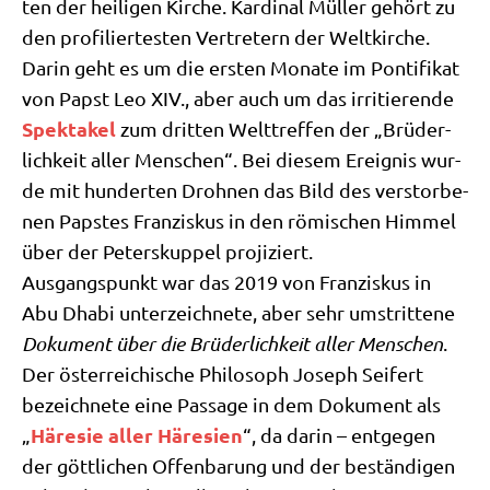
ten der hei­li­gen Kir­che. Kar­di­nal Mül­ler gehört zu
den pro­fi­lier­te­sten Ver­tre­tern der Welt­kir­che.
Dar­in geht es um die ersten Mona­te im Pon­ti­fi­kat
von Papst Leo XIV., aber auch um das irri­tie­ren­de
Spek­ta­kel
zum drit­ten Welt­tref­fen der „Brü­der­
lich­keit aller Men­schen“. Bei die­sem Ereig­nis wur­
de mit hun­der­ten Droh­nen das Bild des ver­stor­be­
nen Pap­stes Fran­zis­kus in den römi­schen Him­mel
über der Peters­kup­pel pro­ji­ziert.
Aus­gangs­punkt war das 2019 von Fran­zis­kus in
Abu Dha­bi unter­zeich­ne­te, aber sehr umstrit­te­ne
Doku­ment über die Brü­der­lich­keit aller Men­schen
.
Der öster­rei­chi­sche Phi­lo­soph Joseph Sei­fert
bezeich­ne­te eine Pas­sa­ge in dem Doku­ment als
Häre­sie aller Häre­si­en
„
“, da dar­in – ent­ge­gen
der gött­li­chen Offen­ba­rung und der bestän­di­gen