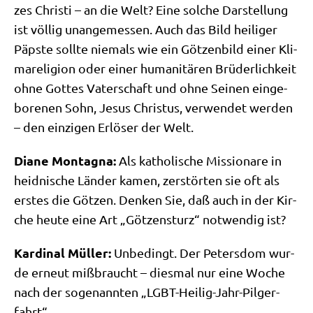
zes Chri­sti – an die Welt? Eine sol­che Dar­stel­lung
ist völ­lig unan­ge­mes­sen. Auch das Bild hei­li­ger
Päp­ste soll­te nie­mals wie ein Göt­zen­bild einer Kli­
ma­re­li­gi­on oder einer huma­ni­tä­ren Brü­der­lich­keit
ohne Got­tes Vater­schaft und ohne Sei­nen ein­ge­
bo­re­nen Sohn, Jesus Chri­stus, ver­wen­det wer­den
– den ein­zi­gen Erlö­ser der Welt.
Dia­ne Mon­tagna:
Als katho­li­sche Mis­sio­na­re in
heid­ni­sche Län­der kamen, zer­stör­ten sie oft als
erstes die Göt­zen. Den­ken Sie, daß auch in der Kir­
che heu­te eine Art „Göt­zen­sturz“ not­wen­dig ist?
Kar­di­nal Mül­ler:
Unbe­dingt. Der Peters­dom wur­
de erneut miß­braucht – dies­mal nur eine Woche
nach der soge­nann­ten „LGBT-Hei­lig-Jahr-Pil­ger­
fahrt“.