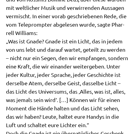
mit welt­li­cher Musik und ver­wir­ren­den Aus­sa­gen
ver­mischt. In einer vor­ab geschrie­be­nen Rede, die
vom Tele­promp­ter abge­le­sen wur­de, sag­te Phar­
rell Wil­liams:
„Was ist Gna­de? Gna­de ist ein Licht, das in jedem
von uns lebt und dar­auf war­tet, geteilt zu wer­den
– nicht nur ein Segen, den wir emp­fan­gen, son­dern
eine Kraft, die wir ein­an­der wei­ter­ge­ben. Unter
jeder Kul­tur, jeder Spra­che, jeder Geschich­te ist
der­sel­be Atem, der­sel­be Geist, das­sel­be Licht –
das Licht des Uni­ver­sums, das ‚Alles, was ist, alles,
was jemals sein wird‘. […] Kön­nen wir für einen
Moment die Hän­de hal­ten und das Licht sehen,
das wir haben? Leu­te, hal­tet eure Han­dys in die
Luft und schal­tet eure Lich­ter ein.“
Doch die Gna­de ist ein über­na­tür­li­ches Geschenk,