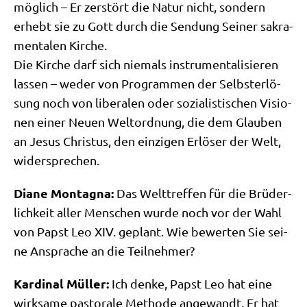
mög­lich – Er zer­stört die Natur nicht, son­dern
erhebt sie zu Gott durch die Sen­dung Sei­ner sakra­
men­ta­len Kir­che.
Die Kir­che darf sich nie­mals instru­men­ta­li­sie­ren
las­sen – weder von Pro­gram­men der Selbst­er­lö­
sung noch von libe­ra­len oder sozia­li­sti­schen Visio­
nen einer Neu­en Welt­ord­nung, die dem Glau­ben
an Jesus Chri­stus, den ein­zi­gen Erlö­ser der Welt,
widersprechen.
Dia­ne Mon­tagna:
Das Welt­tref­fen für die Brü­der­
lich­keit aller Men­schen wur­de noch vor der Wahl
von Papst Leo XIV. geplant. Wie bewer­ten Sie sei­
ne Anspra­che an die Teilnehmer?
Kar­di­nal Mül­ler:
Ich den­ke, Papst Leo hat eine
wirk­sa­me pasto­ra­le Metho­de ange­wandt. Er hat