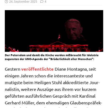
24. September 2025
4
Der Petersdom und damit die Kirche wurden mißbraucht für Idolatrie
zugunsten der UNO-Agenda der "Brüderlichkeit aller Menschen":
ver­öf­fent­lich­te
Gestern
Dia­ne Mon­tagna, seit
eini­gen Jah­ren schon die inter­es­san­te­ste und
mutig­ste beim Hei­li­gen Stuhl akkre­di­tier­te Jour­
na­li­stin, wei­te­re Aus­zü­ge aus ihrem vor kur­zem
geführ­ten aus­führ­li­chen Gespräch mit Kar­di­nal
Ger­hard Mül­ler, dem ehe­ma­li­gen Glau­bens­prä­fek­