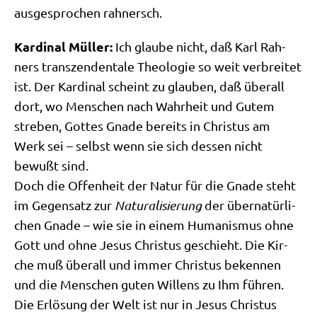
aus­ge­spro­chen rahnersch.
Kar­di­nal Mül­ler:
Ich glau­be nicht, daß Karl Rah­
ners tran­szen­den­ta­le Theo­lo­gie so weit ver­brei­tet
ist. Der Kar­di­nal scheint zu glau­ben, daß über­all
dort, wo Men­schen nach Wahr­heit und Gutem
stre­ben, Got­tes Gna­de bereits in Chri­stus am
Werk sei – selbst wenn sie sich des­sen nicht
bewußt sind.
Doch die Offen­heit der Natur für die Gna­de steht
im Gegen­satz zur
Natu­ra­li­sie­rung
der über­na­tür­li­
chen Gna­de – wie sie in einem Huma­nis­mus ohne
Gott und ohne Jesus Chri­stus geschieht. Die Kir­
che muß über­all und immer Chri­stus beken­nen
und die Men­schen guten Wil­lens zu Ihm füh­ren.
Die Erlö­sung der Welt ist nur in Jesus Chri­stus