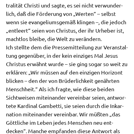
tra­li­tät Chri­sti und sag­te, es sei nicht ver­wun­der­
lich, daß die För­de­rung von „Wer­ten“ – selbst
wenn sie evan­ge­li­ums­ge­mäß klin­gen –, die jedoch
„ent­leert“ sei­en von Chri­stus, der ihr Urhe­ber ist,
macht­los blei­be, die Welt zu ver­än­dern.
Ich stell­te dem die Pres­se­mit­tei­lung zur Ver­an­stal­
tung gegen­über, in der kein ein­zi­ges Mal Jesus
Chri­stus erwähnt wur­de – sie ging sogar so weit zu
erklä­ren: „Wir müs­sen auf den ein­zi­gen Hori­zont
blicken – den der von Brü­der­lich­keit genähr­ten
Mensch­heit.“ Als ich frag­te, wie die­se bei­den
Sicht­wei­sen mit­ein­an­der ver­ein­bar sei­en, ant­wor­
te­te Kar­di­nal Gam­bet­ti, sie sei­en durch die Inkar­
na­ti­on mit­ein­an­der ver­ein­bar. Wir müß­ten „das
Gött­li­che im Leben jedes Men­schen neu ent­
decken“. Man­che emp­fan­den die­se Ant­wort als