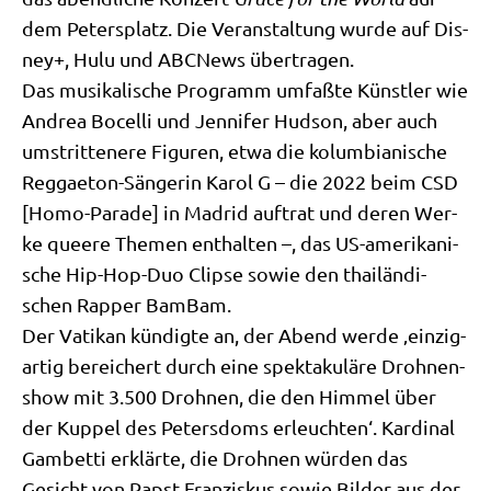
dem Peters­platz. Die Ver­an­stal­tung wur­de auf Dis­
ney+, Hulu und ABC­News über­tra­gen.
Das musi­ka­li­sche Pro­gramm umfaß­te Künst­ler wie
Andrea Bocel­li und Jen­ni­fer Hud­son, aber auch
umstrit­te­ne­re Figu­ren, etwa die kolum­bia­ni­sche
Reg­gae­ton-Sän­ge­rin Karol G – die 2022 beim CSD
[Homo-Para­de] in Madrid auf­trat und deren Wer­
ke que­e­re The­men ent­hal­ten –, das US-ame­ri­ka­ni­
sche Hip-Hop-Duo Clip­se sowie den thai­län­di­
schen Rap­per BamBam.
Der Vati­kan kün­dig­te an, der Abend wer­de ‚ein­zig­
ar­tig berei­chert durch eine spek­ta­ku­lä­re Droh­nen­
show mit 3.500 Droh­nen, die den Him­mel über
der Kup­pel des Peters­doms erleuch­ten‘. Kar­di­nal
Gam­bet­ti erklär­te, die Droh­nen wür­den das
Gesicht von Papst Fran­zis­kus sowie Bil­der aus der