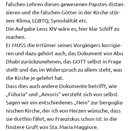
fal­schen Leh­ren die­ses gewe­se­nen Pap­stes distan­
zie­ren und die fal­schen Göt­ter in der Kir­che stür­
zen: Kli­ma, LGBTQ, Syn­oda­li­tät etc.
Die Auf­ga­be Leos XIV wäre es, hier klar Schiff zu
machen.
Er MUSS die Irr­tü­mer sei­nes Vor­gän­gers kor­ri­gie­
ren und dazu gehört auch, das Doku­ment von Abu
Dha­bi zurück­zu­neh­men, das GOTT selbst in Fra­ge
stellt und das im Wider­spruch zu allem steht, was
die Kir­che je gelehrt hat.
Dass dies auch ande­re Doku­men­te betrifft, wie
„Fidu­cia“ und „Amo­ris“ ver­steht sich von selbst.
Sagen wir ein ent­schie­de­nes „Nein“ zur berg­o­glia­
ni­schen Kir­che, der ich von Her­zen wün­sche, dass
sie dort­hin fährt, wo Fran­zis­kus schon ist: in die
fin­ste­re Gruft von Sta. Maria Maggiore.