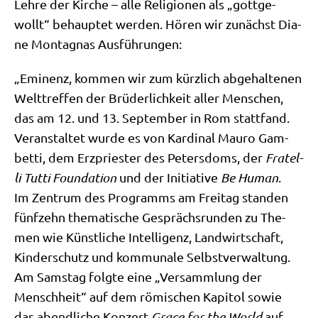
Leh­re der Kir­che – alle Reli­gio­nen als „gott­ge­
wollt“ behaup­tet wer­den. Hören wir zunächst Dia­
ne Mon­tag­nas Ausführungen:
„Emi­nenz, kom­men wir zum kürz­lich abge­hal­te­nen
Welt­tref­fen der Brü­der­lich­keit aller Men­schen,
das am 12. und 13. Sep­tem­ber in Rom statt­fand.
Ver­an­stal­tet wur­de es von Kar­di­nal Mau­ro Gam­
bet­ti, dem Erz­prie­ster des Peters­doms, der
Fra­tel­
li Tut­ti Foun­da­ti­on
und der Initia­ti­ve
Be Human
.
Im Zen­trum des Pro­gramms am Frei­tag stan­den
fünf­zehn the­ma­ti­sche Gesprächs­run­den zu The­
men wie Künst­li­che Intel­li­genz, Land­wirt­schaft,
Kin­der­schutz und kom­mu­na­le Selbst­ver­wal­tung.
Am Sams­tag folg­te eine „Ver­samm­lung der
Mensch­heit“ auf dem römi­schen Kapi­tol sowie
das abend­li­che Kon­zert
Grace for the World
auf