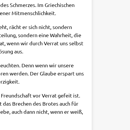
i des Schmer­zes. Im Grie­chi­schen
­de­ner Mitmenschlichkeit.
t, rächt er sich nicht, son­dern
­tei­lung, son­dern eine Wahr­heit, die
at, wenn wir durch Ver­rat uns selbst
ö­sung aus.
 leuch­ten. Denn wenn wir unse­re
­ren wer­den. Der Glau­be erspart uns
rzigkeit.
 Freund­schaft vor Ver­rat gefeit ist.
ht das Bre­chen des Bro­tes auch für
 Lie­be, auch dann nicht, wenn er weiß,