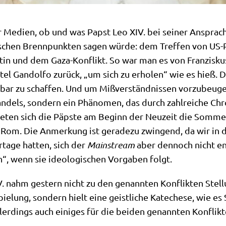
r Medi­en, ob und was Papst Leo XIV. bei sei­ner Anspra­c
li­ti­schen Brenn­punk­ten sagen wür­de: dem Tref­fen von 
r Putin und dem Gaza-Kon­flikt. So war man es von Fran­zis
astel Gan­dol­fo zurück, „um sich zu erho­len“ wie es hieß.
ar zu schaf­fen. Und um Miß­ver­ständ­nis­sen vor­zu­beu­ge
n­dels, son­dern ein Phä­no­men, das durch zahl­rei­che Chro
e­ten sich die Päp­ste am Beginn der Neu­zeit die Som­mer­r
n Rom. Die Anmer­kung ist gera­de­zu zwin­gend, da wir in 
r­ta­ge hat­ten, sich der
Main­stream
aber den­noch nicht ent­
“, wenn sie ideo­lo­gi­schen Vor­ga­ben folgt.
 nahm gestern nicht zu den genann­ten Kon­flik­ten Stel­lun
­lung, son­dern hielt eine geist­li­che Kate­che­se, wie es
ler­dings auch eini­ges für die bei­den genann­ten Kon­flik­te 