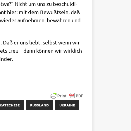
s etwa?“ Nicht um uns zu beschul­di­
nnt hier: mit dem Bewußt­sein, daß
ie wie­der auf­neh­men, bewah­ren und
n. Daß er uns liebt, selbst wenn wir
tets treu – dann kön­nen wir wirk­lich
inder.
KATECHESE
RUSSLAND
UKRAINE