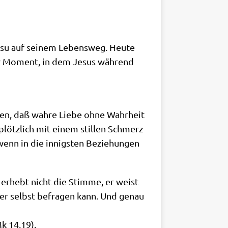
Jesu auf sei­nem Lebens­weg. Heu­te
: der Moment, in dem Jesus wäh­rend
i­gen, daß wah­re Lie­be ohne Wahr­heit
 plötz­lich mit einem stil­len Schmerz
enn in die innig­sten Bezie­hun­gen
 erhebt nicht die Stim­me, er weist
der selbst befra­gen kann. Und genau
Mk 14,19).