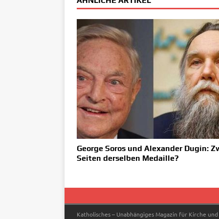
ÄHNLICHE ARTIKEL
George Soros und Alexander Dugin: Z
Seiten derselben Medaille?
Katholisches – Unabhängiges Magazin für Kirche und