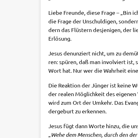
Lie­be Freun­de, die­se Fra­ge – „Bin ic
die Fra­ge der Unschul­di­gen, son­dern
dern das Flü­stern des­je­ni­gen, der
Erlösung.
Jesus denun­ziert nicht, um zu demü­t
ren: spü­ren, daß man invol­viert ist,
Wort hat. Nur wer die Wahr­heit eine
Die Reak­ti­on der Jün­ger ist kei­ne 
der rea­len Mög­lich­keit des eige­nen
wird zum Ort der Umkehr. Das Evan­ge­
der­ge­burt zu erkennen.
Jesus fügt dann Wor­te hin­zu, die un
„
Wehe dem Men­schen, durch den der Me