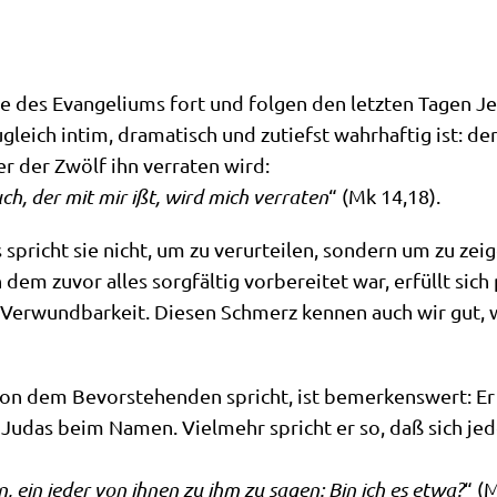
le des Evan­ge­li­ums fort und fol­gen den letz­ten Tagen 
zugleich intim, dra­ma­tisch und zutiefst wahr­haf­tig ist
r der Zwölf ihn ver­ra­ten wird:
ch, der mit mir ißt, wird mich ver­ra­ten
“ (Mk 14,18).
s spricht sie nicht, um zu ver­ur­tei­len, son­dern um zu ze
em zuvor alles sorg­fäl­tig vor­be­rei­tet war, erfüllt sich
er­wund­bar­keit. Die­sen Schmerz ken­nen auch wir gut, w
on dem Bevor­ste­hen­den spricht, ist bemer­kens­wert: Er
t Judas beim Namen. Viel­mehr spricht er so, daß sich je
, ein jeder von ihnen zu ihm zu sagen: Bin ich es etwa?
“ (