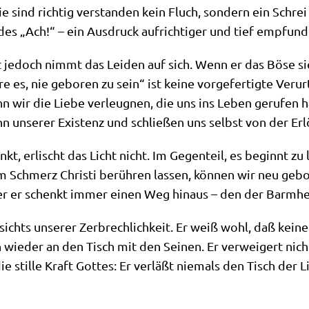
e sind rich­tig ver­stan­den kein Fluch, son­dern ein Schre
des „Ach!“ – ein Aus­druck auf­rich­ti­ger und tief emp­fun
 jedoch nimmt das Lei­den auf sich. Wenn er das Böse sieh
 es, nie gebo­ren zu sein“ ist kei­ne vor­ge­fer­tig­te Ver­ur
 wir die Lie­be ver­leug­nen, die uns ins Leben geru­fen h
nn unse­rer Exi­stenz und schlie­ßen uns selbst von der Erl
nkt, erlischt das Licht nicht. Im Gegen­teil, es beginnt zu
 Schmerz Chri­sti berüh­ren las­sen, kön­nen wir neu gebo
aber er schenkt immer einen Weg hin­aus – den der Barmhe
sichts unse­rer Zer­brech­lich­keit. Er weiß wohl, daß kei­ne
ch wie­der an den Tisch mit den Sei­nen. Er ver­wei­gert nic
die stil­le Kraft Got­tes: Er ver­läßt nie­mals den Tisch der