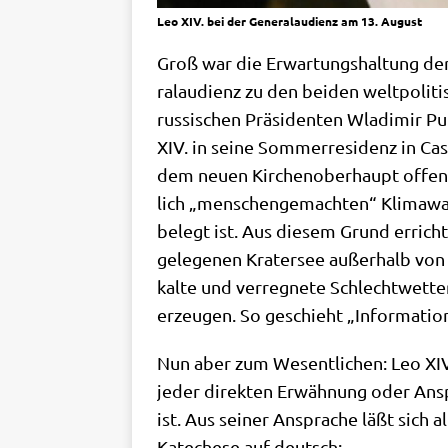
Leo XIV. bei der Generalaudienz am 13. August
Groß war die Erwar­tungs­hal­tung de
ral­au­di­enz zu den bei­den welt­po­
rus­si­schen Prä­si­den­ten Wla­di­mi
XIV. in sei­ne Som­mer­re­si­denz in C
dem neu­en Kir­chen­ober­haupt offen­b
lich „men­schen­ge­mach­ten“ Kli­ma­wa
belegt ist. Aus die­sem Grund errich­t
gele­ge­nen Kra­ter­see außer­halb vo
kal­te und ver­reg­ne­te Schlecht­wet­te
erzeu­gen. So geschieht „Infor­ma­ti­on
Nun aber zum Wesent­li­chen: Leo XIV.
jeder direk­ten Erwäh­nung oder Anspie
ist. Aus sei­ner Anspra­che läßt sich al
Kate­che­se auf deutsch: