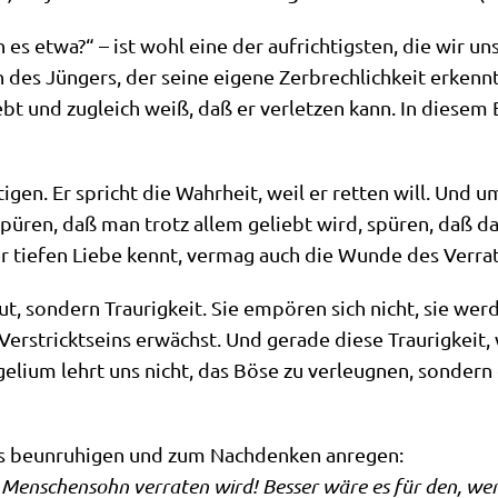
h es etwa?“ – ist wohl eine der auf­rich­tig­sten, die wir uns
 des Jün­gers, der sei­ne eige­ne Zer­brech­lich­keit erkenn
 liebt und zugleich weiß, daß er ver­let­zen kann. In die­s
i­gen. Er spricht die Wahr­heit, weil er ret­ten will. Und
 spü­ren, daß man trotz allem geliebt wird, spü­ren, daß das
r tie­fen Lie­be kennt, ver­mag auch die Wun­de des Ver­
Wut, son­dern Trau­rig­keit. Sie empö­ren sich nicht, sie we
 Ver­strickt­seins erwächst. Und gera­de die­se Trau­rig­kei
li­um lehrt uns nicht, das Böse zu ver­leug­nen, son­dern e
s beun­ru­hi­gen und zum Nach­den­ken anre­gen:
n­schen­sohn ver­ra­ten wird! Bes­ser wäre es für den, we