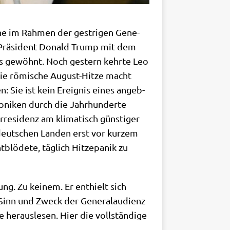
he im Rah­men der gest­ri­gen Gene­
US-Prä­si­dent Donald Trump mit dem
­kus gewöhnt. Noch gestern kehr­te Leo
 Die römi­sche August-Hit­ze macht
n: Sie ist kein Ereig­nis eines angeb­
­ni­ken durch die Jahr­hun­der­te
e­si­denz am kli­ma­tisch gün­sti­ger
deut­schen Lan­den erst vor kur­zem
blö­de­te, täg­lich Hit­ze­pa­nik zu
g. Zu kei­nem. Er ent­hielt sich
 Sinn und Zweck der Gene­ral­au­di­enz
her­aus­le­sen. Hier die voll­stän­di­ge