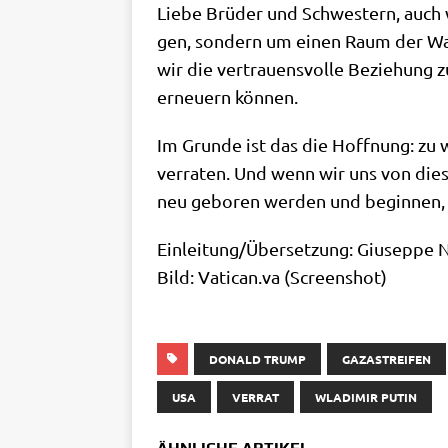
Lie­be Brü­der und Schwe­stern, auch w
gen, son­dern um einen Raum der Wahr
wir die ver­trau­ens­vol­le Bezie­hung
erneu­ern können.
Im Grun­de ist das die Hoff­nung: zu 
ver­ra­ten. Und wenn wir uns von die­s
neu gebo­ren wer­den und begin­nen, n
Einleitung/​Übersetzung: Giu­sep­pe N
Bild: Vati​can​.va (Screen­shot)
DONALD TRUMP
GAZASTREIFEN
USA
VERRAT
WLADIMIR PUTIN