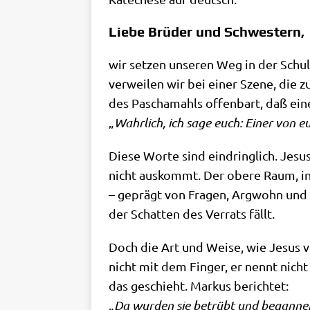
Liebe Brüder und Schwestern,
wir set­zen unse­ren Weg in der Schu­
ver­wei­len wir bei einer Sze­ne, die 
des Pas­cha­mahls offen­bart, daß eine
„
Wahr­lich, ich sage euch: Einer von eu
Die­se Wor­te sind ein­dring­lich. Jesu
nicht aus­kommt. Der obe­re Raum, in d
– geprägt von Fra­gen, Arg­wohn und V
der Schat­ten des Ver­rats fällt.
Doch die Art und Wei­se, wie Jesus v
nicht mit dem Fin­ger, er nennt nich
das geschieht. Mar­kus berich­tet:
„
Da wur­den sie betrübt und began­nen