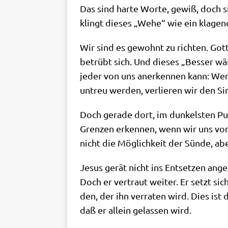
Das sind har­te Wor­te, gewiß, doch si
klingt die­ses „Wehe“ wie ein kla­gen­
Wir sind es gewohnt zu rich­ten. Gott
betrübt sich. Und die­ses „Bes­ser wäre
jeder von uns aner­ken­nen kann: Wenn
untreu wer­den, ver­lie­ren wir den Si
Doch gera­de dort, im dun­kel­sten Pu
Gren­zen erken­nen, wenn wir uns vom
nicht die Mög­lich­keit der Sün­de, 
Jesus gerät nicht ins Ent­set­zen ange­
Doch er ver­traut wei­ter. Er setzt si
den, der ihn ver­ra­ten wird. Dies ist 
daß er allein gelas­sen wird.