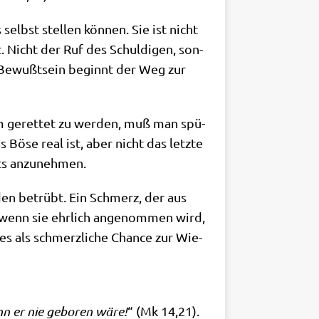
 selbst stel­len kön­nen. Sie ist nicht
t. Nicht der Ruf des Schul­di­gen, son­
em Bewußt­sein beginnt der Weg zur
 um geret­tet zu wer­den, muß man spü­
 Böse real ist, aber nicht das letz­te
rats anzunehmen.
r­den betrübt. Ein Schmerz, der aus
t, wenn sie ehr­lich ange­nom­men wird,
s als schmerz­li­che Chan­ce zur Wie­
nn er nie gebo­ren wäre!
“ (Mk 14,21).