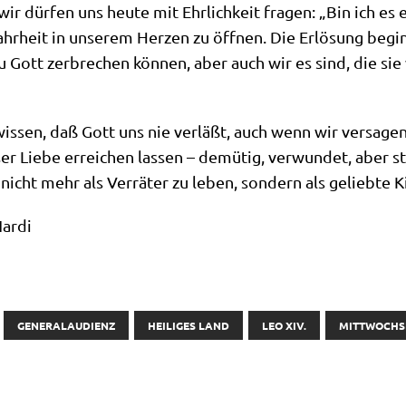
ir dür­fen uns heu­te mit Ehr­lich­keit fra­gen: „Bin ich e
­heit in unse­rem Her­zen zu öff­nen. Die Erlö­sung begi
 zu Gott zer­bre­chen kön­nen, aber auch wir es sind, die s
wis­sen, daß Gott uns nie ver­läßt, auch wenn wir ver­sa­ge
er Lie­be errei­chen las­sen – demü­tig, ver­wun­det, aber s
icht mehr als Ver­rä­ter zu leben, son­dern als gelieb­te K
ar­di
GENERALAUDIENZ
HEILIGES LAND
LEO XIV.
MITTWOCHS