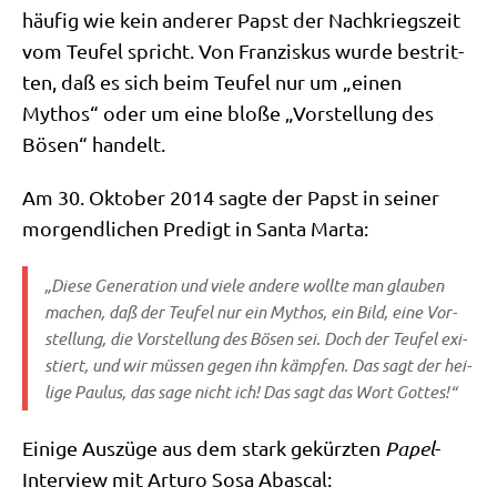
häu­fig wie kein ande­rer Papst der Nach­kriegs­zeit
vom Teu­fel spricht. Von Fran­zis­kus wur­de bestrit­
ten, daß es sich beim Teu­fel nur um „einen
Mythos“ oder um eine blo­ße „Vor­stel­lung des
Bösen“ handelt.
Am 30. Okto­ber 2014 sag­te der Papst in sei­ner
mor­gend­li­chen Pre­digt in San­ta Marta:
„Die­se Gene­ra­ti­on und vie­le ande­re woll­te man glau­ben
machen, daß der Teu­fel nur ein Mythos, ein Bild, eine Vor­
stel­lung, die Vor­stel­lung des Bösen sei. Doch der Teu­fel exi­
stiert, und wir müs­sen gegen ihn kämp­fen. Das sagt der hei­
li­ge Pau­lus, das sage nicht ich! Das sagt das Wort Gottes!“
Eini­ge Aus­zü­ge aus dem stark gekürz­ten
Papel
-
Inter­view mit Arturo Sosa Abascal: