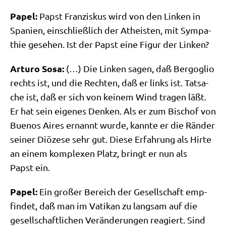
Papel:
Papst Fran­zis­kus wird von den Lin­ken in
Spa­ni­en, ein­schließ­lich der Athe­isten, mit Sym­pa­
thie gese­hen. Ist der Papst eine Figur der Linken?
Arturo Sosa:
(…) Die Lin­ken sagen, daß Berg­o­glio
rechts ist, und die Rech­ten, daß er links ist. Tat­sa­
che ist, daß er sich von kei­nem Wind tra­gen läßt.
Er hat sein eige­nes Den­ken. Als er zum Bischof von
Bue­nos Aires ernannt wur­de, kann­te er die Rän­der
sei­ner Diö­ze­se sehr gut. Die­se Erfah­rung als Hir­te
an einem kom­ple­xen Platz, bringt er nun als
Papst ein.
Papel:
Ein gro­ßer Bereich der Gesell­schaft emp­
fin­det, daß man im Vati­kan zu lang­sam auf die
gesell­schaft­li­chen Ver­än­de­run­gen reagiert. Sind