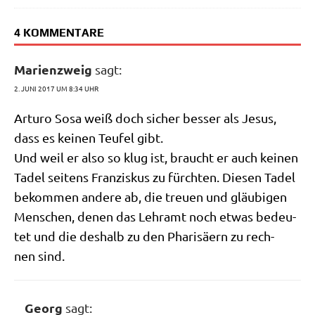
4 KOMMENTARE
Marienzweig
sagt:
2. JUNI 2017 UM 8:34 UHR
Arturo Sosa weiß doch sicher bes­ser als Jesus,
dass es kei­nen Teu­fel gibt.
Und weil er also so klug ist, braucht er auch kei­nen
Tadel sei­tens Fran­zis­kus zu fürch­ten. Die­sen Tadel
bekom­men ande­re ab, die treu­en und gläu­bi­gen
Men­schen, denen das Lehr­amt noch etwas bedeu­
tet und die des­halb zu den Pha­ri­sä­ern zu rech­
nen sind.
Georg
sagt: