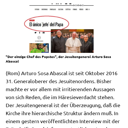
"Der einzige Chef des Papstes", der Jesuitengeneral Arturo Sosa
Abascal
(Rom) Arturo Sosa Abas­cal ist seit Okto­ber 2016
31. Gene­ral­obe­rer des Jesui­ten­or­dens. Bis­her
mach­te er vor allem mit irri­tie­ren­den Aus­sa­gen
von sich Reden, die im Häre­sie­ver­dacht ste­hen.
Der Jesui­ten­ge­ne­ral ist der Über­zeu­gung, daß die
Kir­che ihre hier­ar­chi­sche Struk­tur ändern muß. In
einem gestern ver­öf­fent­lich­ten Inter­view mit der