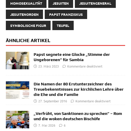
HOMOSEXUALITÄT
JESUITEN
JESUITENGENERAL
JESUITENORDEN
PAPST FRANZISKUS
SYMBOLISCHE FIGUR
TEUFEL
ÄHNLICHE ARTIKEL
Papst segnete eine Glocke „Stimme der
Ungeborenen“ für Sambia
23. März 2023
Kommentare deaktiviert
Die Namen der 80 Erstunterzeichner des
Treuebekenntnisses zur kirchlichen Lehre über
die Ehe und die Familie
27. September 2016
Kommentare deaktiviert
„Verfrüht, von Sanktionen zu sprechen“ – Rom
und die woken deutschen Bischöfe
7. Mai 2026
6