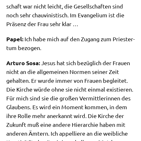
schaft war nicht leicht, die Gesell­schaf­ten sind
noch sehr chau­vi­ni­stisch. Im Evan­ge­li­um ist die
Prä­senz der Frau sehr klar …
Papel:
Ich habe mich auf den Zugang zum Prie­ster­
tum bezogen.
Arturo Sosa:
Jesus hat sich bezüg­lich der Frau­en
nicht an die all­ge­mei­nen Nor­men sei­ner Zeit
gehal­ten. Er wur­de immer von Frau­en beglei­tet.
Die Kir­che wür­de ohne sie nicht ein­mal exi­stie­ren.
Für mich sind sie die gro­ßen Ver­mitt­le­rin­nen des
Glau­bens. Es wird ein Moment kom­men, in dem
ihre Rol­le mehr aner­kannt wird. Die Kir­che der
Zukunft muß eine ande­re Hier­ar­chie haben mit
ande­ren Ämtern. Ich appel­lie­re an die weib­li­che