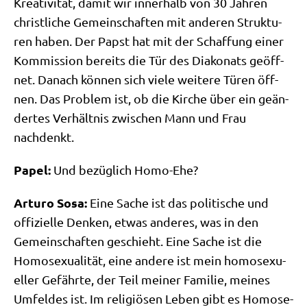
Krea­ti­vi­tät, damit wir inner­halb von 30 Jah­ren
christ­li­che Gemein­schaf­ten mit ande­ren Struk­tu­
ren haben. Der Papst hat mit der Schaf­fung einer
Kom­mis­si­on bereits die Tür des Dia­ko­nats geöff­
net. Danach kön­nen sich vie­le wei­te­re Türen öff­
nen. Das Pro­blem ist, ob die Kir­che über ein geän­
der­tes Ver­hält­nis zwi­schen Mann und Frau
nachdenkt.
Papel:
Und bezüg­lich Homo-Ehe?
Arturo Sosa:
Eine Sache ist das poli­ti­sche und
offi­zi­el­le Den­ken, etwas ande­res, was in den
Gemein­schaf­ten geschieht. Eine Sache ist die
Homo­se­xua­li­tät, eine ande­re ist mein homo­se­xu­
el­ler Gefähr­te, der Teil mei­ner Fami­lie, mei­nes
Umfel­des ist. Im reli­giö­sen Leben gibt es Homo­se­