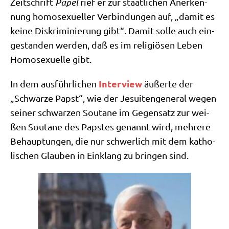
Zeit­schrift
Papel
rief er zur staat­li­chen Aner­ken­
nung homo­se­xu­el­ler Ver­bin­dun­gen auf, „damit es
kei­ne Dis­kri­mi­nie­rung gibt“. Damit sol­le auch ein­
ge­stan­den wer­den, daß es im reli­giö­sen Leben
Homo­se­xu­el­le gibt.
Inter­view
In dem aus­führ­li­chen
äußer­te der
„Schwar­ze Papst“, wie der Jesui­ten­ge­ne­ral wegen
sei­ner schwar­zen Sou­ta­ne im Gegen­satz zur wei­
ßen Sou­ta­ne des Pap­stes genannt wird, meh­re­re
Behaup­tun­gen, die nur schwer­lich mit dem katho­
li­schen Glau­ben in Ein­klang zu brin­gen sind.