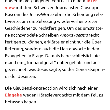
Inter­
daß er im ver­gan­ge­nen Febru­ar in einem
view
mit dem Schwei­zer Jour­na­li­sten Giu­sep­pe
Rus­co­ni die Jesus-Wor­te über die Schei­dung rela­
ti­vier­te, um die Zulas­sung wie­der­ver­hei­ra­te­ter
Geschie­de­ner zu recht­fer­ti­gen. Um das umstrit­te­
ne nach­syn­oda­le Schrei­ben
Amo­ris lae­ti­tia
recht­
fer­ti­gen zu kön­nen, erklär­te er nicht nur die Über­
lie­fe­rung, son­dern auch die Her­ren­wor­te in den
Evan­ge­li­en in Fra­ge. Damals habe schließ­lich nie­
mand ein „Ton­band­ge­rät“ dabei gehabt und auf­
ge­zeich­net, was Jesus sag­te, so der Gene­ral­su­pe­ri­
or der Jesuiten.
Die Glau­bens­kon­gre­ga­ti­on wird sich nach einer
Ein­ga­be
wegen Häre­sie­ver­dachts mit dem Fall zu
befas­sen haben.