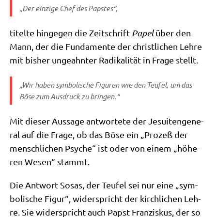
„Der ein­zi­ge Chef des Papstes“,
titel­te hin­ge­gen die Zeit­schrift
Papel
über den
Mann, der die Fun­da­men­te der christ­li­chen Leh­re
mit bis­her unge­ahn­ter Radi­ka­li­tät in Fra­ge stellt.
„Wir haben sym­bo­li­sche Figu­ren wie den Teu­fel, um das
Böse zum Aus­druck zu bringen.“
Mit die­ser Aus­sa­ge ant­wor­te­te der Jesui­ten­ge­ne­
ral auf die Fra­ge, ob das Böse ein „Pro­zeß der
mensch­li­chen Psy­che“ ist oder von einem „höhe­
ren Wesen“ stammt.
Die Ant­wort Sosas, der Teu­fel sei nur eine „sym­
bo­li­sche Figur“, wider­spricht der kirch­li­chen Leh­
re. Sie wider­spricht auch Papst Fran­zis­kus, der so