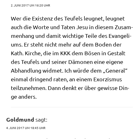
2. JUNI 2017 UM 16:20 UHR
Wer die Exi­stenz des Teu­fels leug­net, leug­net
auch die Wor­te und Taten Jesu in die­sem Zusam­
men­hang und damit wich­ti­ge Tei­le des Evan­ge­li­
ums. Er steht nicht mehr auf dem Boden der
Kath. Kir­che, die im KKK dem Bösen in Gestalt
des Teu­fels und sei­ner Dämo­nen eine eige­ne
Abhand­lung wid­met. Ich wür­de dem „Gene­ral“
ein­mal drin­gend raten, an einem Exor­zis­mus
teil­zu­neh­men. Dann denkt er über gewis­se Din­
ge anders.
Goldmund
sagt:
4. JUNI 2017 UM 18:45 UHR