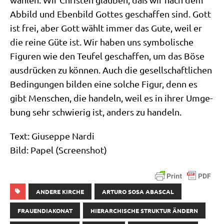
Abbild und Eben­bild Got­tes geschaf­fen sind. Gott
ist frei, aber Gott wählt immer das Gute, weil er
die rei­ne Güte ist. Wir haben uns sym­bo­li­sche
Figu­ren wie den Teu­fel geschaf­fen, um das Böse
aus­drücken zu kön­nen. Auch die gesell­schaft­li­chen
Bedin­gun­gen bil­den eine sol­che Figur, denn es
gibt Men­schen, die han­deln, weil es in ihrer Umge­
bung sehr schwie­rig ist, anders zu handeln.
Text: Giu­sep­pe Nardi
Bild: Papel (Screen­shot)
ANDERE KIRCHE
ARTURO SOSA ABASCAL
FRAUENDIAKONAT
HIERARCHISCHE STRUKTUR ÄNDERN