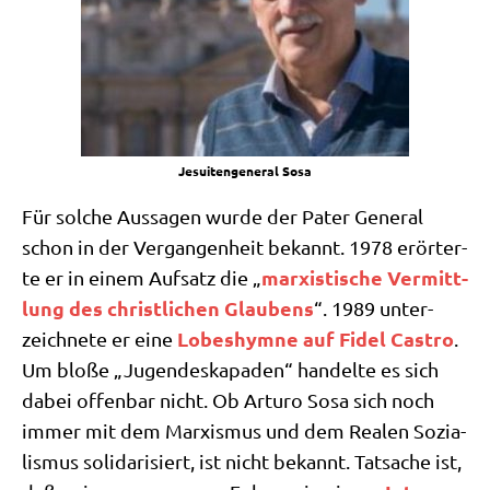
Jesui­ten­ge­ne­ral Sosa
Für sol­che Aus­sa­gen wur­de der Pater Gene­ral
schon in der Ver­gan­gen­heit bekannt. 1978 erör­ter­
mar­xi­sti­sche Ver­mitt­
te er in einem Auf­satz die „
lung des christ­li­chen Glau­bens
“. 1989 unter­
Lobes­hym­ne auf Fidel Castro
zeich­ne­te er eine
.
Um blo­ße „Jugend­es­ka­pa­den“ han­del­te es sich
dabei offen­bar nicht. Ob Arturo Sosa sich noch
immer mit dem Mar­xis­mus und dem Rea­len Sozia­
lis­mus soli­da­ri­siert, ist nicht bekannt. Tat­sa­che ist,