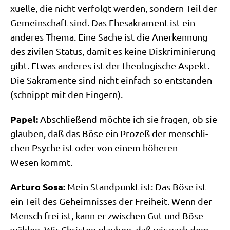
xu­el­le, die nicht ver­folgt wer­den, son­dern Teil der
Gemein­schaft sind. Das Ehe­sa­kra­ment ist ein
ande­res The­ma. Eine Sache ist die Aner­ken­nung
des zivi­len Sta­tus, damit es kei­ne Dis­kri­mi­nie­rung
gibt. Etwas ande­res ist der theo­lo­gi­sche Aspekt.
Die Sakra­men­te sind nicht ein­fach so ent­stan­den
(schnippt mit den Fingern).
Papel:
Abschlie­ßend möch­te ich sie fra­gen, ob sie
glau­ben, daß das Böse ein Pro­zeß der mensch­li­
chen Psy­che ist oder von einem höhe­ren
Wesen kommt.
Arturo Sosa:
Mein Stand­punkt ist: Das Böse ist
ein Teil des Geheim­nis­ses der Frei­heit. Wenn der
Mensch frei ist, kann er zwi­schen Gut und Böse
wäh­len. Wir Chri­sten glau­ben, daß wir nach dem