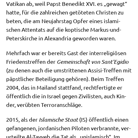
Vati­kan ab, weil Papst Bene­dikt XVI. es „gewagt“
hat­te, für die zahl­rei­chen getö­te­ten Chri­sten zu
beten, die am Neu­jahrs­tag Opfer eines isla­mi­
schen Atten­tats auf die kop­ti­sche Mar­kus-und-
Peters­kir­che in Alex­an­dria gewor­den waren.
Mehr­fach war er bereits Gast der inter­re­li­giö­sen
Frie­dens­tref­fen der
Gemein­schaft von Sant’Egidio
(zu denen auch die umstrit­te­nen Assi­si-Tref­fen mit
päpst­li­cher Betei­li­gung gehö­ren). Beim Tref­fen
2004, das in Mai­land statt­fand, recht­fer­tig­te er
öffent­lich die in Isra­el gegen Zivi­li­sten, auch Kin­
der, ver­üb­ten Terroranschläge.
2015, als der
Isla­mi­sche Staat
(IS) öffent­lich einen
gefan­ge­nen, jor­da­ni­schen Pilo­ten ver­brann­te, ver­
ur­teil­te Al-Tay­yeb die Tat als „unis­la­misch“. Im