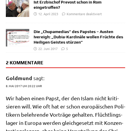
Ist Erzbischof Prevost schon in Rom
eingetroffen?
12. April 2023
Kommentare deaktiviert
Die „Chupamedias“ des Papstes – Austen
Ivereigh: „Dubia-Kardinäle wollen Früchte des
Heiligen Geistes stürzen“
22. Juni 2017
5
2 KOMMENTARE
Goldmund
sagt:
8. MAI 2017 UM 20:22 UHR
Wir haben einen Papst, der den Islam nicht kri­ti­
sie­ren will. Wie oft hat er schon euro­päi­schen Poli­
ti­kern beleh­ren­de Vor­trä­ge gehal­ten. Flücht­lings­
la­ger in Euro­pa wer­den gleich­ge­setzt mit Kon­zen­
tra­ti­ons­la­gern, aber kei­ne Ver­ur­tei­lung der Chri­