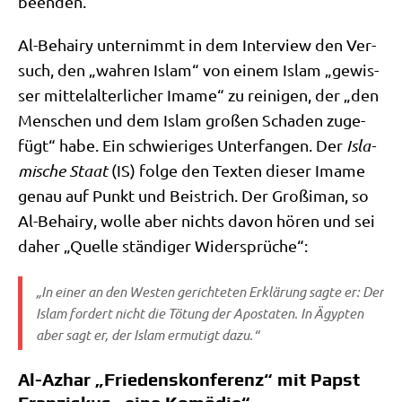
beenden.“
Al-Behairy unter­nimmt in dem Inter­view den Ver­
such, den „wah­ren Islam“ von einem Islam „gewis­
ser mit­tel­al­ter­li­cher Ima­me“ zu rei­ni­gen, der „den
Men­schen und dem Islam gro­ßen Scha­den zuge­
fügt“ habe. Ein schwie­ri­ges Unter­fan­gen. Der
Isla­
mi­sche Staat
(IS) fol­ge den Tex­ten die­ser Ima­me
genau auf Punkt und Bei­strich. Der Groß­i­man, so
Al-Behairy, wol­le aber nichts davon hören und sei
daher „Quel­le stän­di­ger Widersprüche“:
„In einer an den Westen gerich­te­ten Erklä­rung sag­te er: Der
Islam for­dert nicht die Tötung der Apo­sta­ten. In Ägyp­ten
aber sagt er, der Islam ermu­tigt dazu.“
Al-Azhar „Friedenskonferenz“ mit Papst