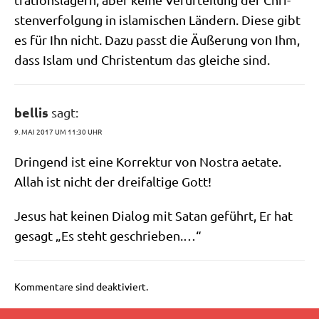
sten­ver­fol­gung in isla­mi­schen Län­dern. Die­se gibt
es für Ihn nicht. Dazu passt die Äuße­rung von Ihm,
dass Islam und Chri­sten­tum das glei­che sind.
bellis
sagt:
9. MAI 2017 UM 11:30 UHR
Drin­gend ist eine Kor­rek­tur von Nost­ra aet­a­te.
Allah ist nicht der drei­fal­ti­ge Gott!
Jesus hat kei­nen Dia­log mit Satan geführt, Er hat
gesagt „Es steht geschrieben.…“
Kommentare sind deaktiviert.