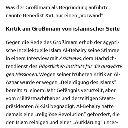
Was der Groß­i­mam als Begrün­dung anführ­te,
nann­te Bene­dikt XVI. nur einen „Vor­wand“.
Kritik am Großimam von islamischer Seite
Gegen die Rede des Groß­i­mam erhob der ägyp­ti­
sche Intel­lek­tu­el­le Islam Al-Behairy sei­ne Stim­me
in einem Inter­view mit
Asia­News
, dem Nach­rich­
ten­dienst des
Päpst­li­chen Insti­tuts für die aus­wär­ti­
gen Mis­sio­nen
. Wegen sei­ner frü­he­ren Kri­tik an Al-
Azhar wur­de er wegen „Belei­di­gung des Islams“
bereits zu einem Jahr Gefäng­nis ver­ur­teilt, aber
vom Mili­tär­macht­ha­ber und der­zei­ti­gen Staats­
prä­si­den­ten Al-Sisi begna­digt. Al-Behairy hat­te
damals eine „reli­giö­se Revo­lu­ti­on“ gefor­dert, die
den Islam rei­ni­gen und einer „Auf­klä­rung“ unter­