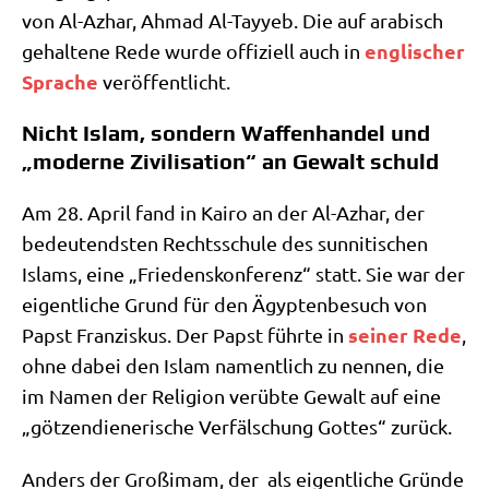
von Al-Azhar, Ahmad Al-Tay­yeb. Die auf ara­bisch
eng­li­scher
gehal­te­ne Rede wur­de offi­zi­ell auch in
Spra­che
veröffentlicht.
Nicht Islam, sondern Waffenhandel und
„moderne Zivilisation“ an Gewalt schuld
Am 28. April fand in Kai­ro an der Al-Azhar, der
bedeu­tend­sten Rechts­schu­le des sun­ni­ti­schen
Islams, eine „Frie­dens­kon­fe­renz“ statt. Sie war der
eigent­li­che Grund für den Ägyp­ten­be­such von
sei­ner Rede
Papst Fran­zis­kus. Der Papst führ­te in
,
ohne dabei den Islam nament­lich zu nen­nen, die
im Namen der Reli­gi­on ver­üb­te Gewalt auf eine
„göt­zen­die­ne­ri­sche Ver­fäl­schung Got­tes“ zurück.
Anders der Groß­i­mam, der als eigent­li­che Grün­de