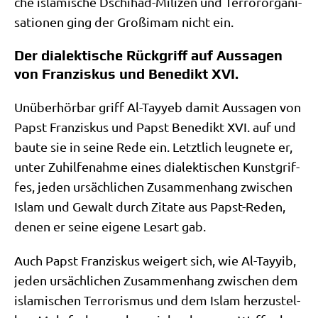
che isla­mi­sche Dschi­had-Mili­zen und Ter­ror­or­ga­ni­
sa­tio­nen ging der Groß­i­mam nicht ein.
Der dialektische Rückgriff auf Aussagen
von Franziskus und Benedikt XVI.
Unüber­hör­bar griff Al-Tay­yeb damit Aus­sa­gen von
Papst Fran­zis­kus und Papst Bene­dikt XVI. auf und
bau­te sie in sei­ne Rede ein. Letzt­lich leug­ne­te er,
unter Zuhil­fe­nah­me eines dia­lek­ti­schen Kunst­grif­
fes, jeden ursäch­li­chen Zusam­men­hang zwi­schen
Islam und Gewalt durch Zita­te aus Papst-Reden,
denen er sei­ne eige­ne Les­art gab.
Auch Papst Fran­zis­kus wei­gert sich, wie Al-Tayyib,
jeden ursäch­li­chen Zusam­men­hang zwi­schen dem
isla­mi­schen Ter­ro­ris­mus und dem Islam her­zu­stel­