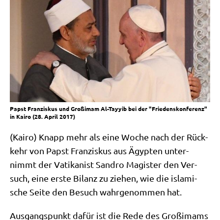
Papst Franziskus und Großimam Al-Tayyib bei der "Friedenskonferenz"
in Kairo (28. April 2017)
(Kai­ro) Knapp mehr als eine Woche nach der Rück­
kehr von Papst Fran­zis­kus aus Ägyp­ten unter­
nimmt der Vati­ka­nist San­dro Magi­ster den Ver­
such, eine erste Bilanz zu zie­hen, wie die isla­mi­
sche Sei­te den Besuch wahr­ge­nom­men hat.
Aus­gangs­punkt dafür ist die Rede des Groß­i­mams