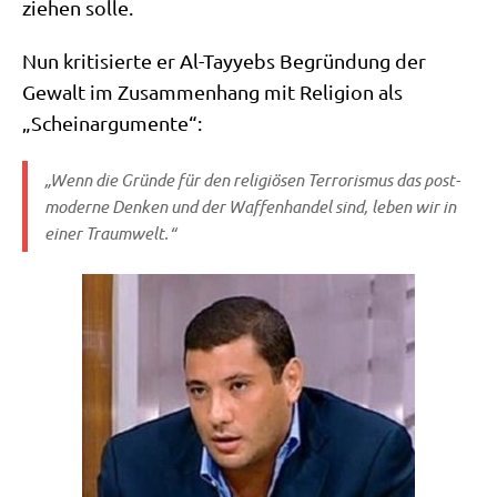
zie­hen solle.
Nun kri­ti­sier­te er Al-Tay­yebs Begrün­dung der
Gewalt im Zusam­men­hang mit Reli­gi­on als
„Schein­ar­gu­men­te“:
„Wenn die Grün­de für den reli­giö­sen Ter­ro­ris­mus das post­
mo­der­ne Den­ken und der Waf­fen­han­del sind, leben wir in
einer Traumwelt.“