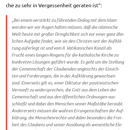
che zu sehr in Ver­ges­sen­heit gera­ten ist“:
„Bei einem ver­stärkt zu füh­ren­den Dia­log mit dem Islam
wer­den wir vor Augen hal­ten müs­sen, daß die isla­mi­sche
Welt heu­te mit gro­ßer Dring­lich­keit sich vor einer ganz ähn­
li­chen Auf­ga­be fin­det, wie sie den Chri­sten seit der Auf­klä­
rung auf­er­legt ist und vom II. Vati­ka­ni­schen Kon­zil als
Frucht eines lan­gen Rin­gens für die katho­li­sche Kir­che zu
kon­kre­ten Lösun­gen geführt wur­de. Es geht um die Stel­lung
der Gemein­schaft der Glau­ben­den ange­sichts der Ein­sich­
ten und For­de­run­gen, die in der Auf­klä­rung gewach­sen
sind. Einer­seits gilt es, einer Dik­ta­tur der posi­ti­vi­sti­schen
Ver­nunft zu wider­spre­chen, die Gott aus dem Leben der
Gemein­schaft und aus den öffent­li­chen Ord­nun­gen aus­
schließt und dabei den Men­schen sei­ner Maß­stä­be beraubt.
Ande­rer­seits müs­sen die wah­ren Errun­gen­schaf­ten der Auf­
klä­rung, die Men­schen­rech­te und dabei beson­ders die Frei­
heit des Glau­bens und sei­ner Aus­übung als wesent­li­che Ele­