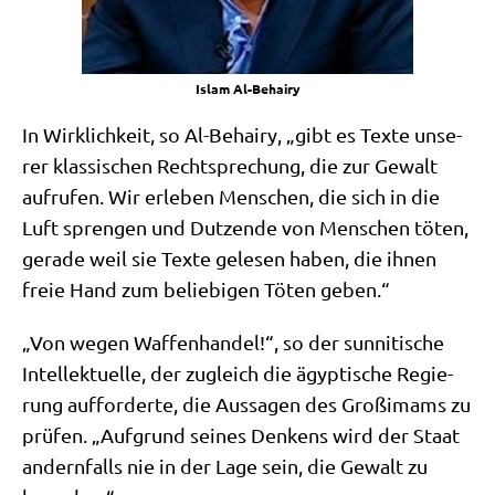
Islam Al-Behairy
In Wirk­lich­keit, so Al-Behairy, „gibt es Tex­te unse­
rer klas­si­schen Recht­spre­chung, die zur Gewalt
auf­ru­fen. Wir erle­ben Men­schen, die sich in die
Luft spren­gen und Dut­zen­de von Men­schen töten,
gera­de weil sie Tex­te gele­sen haben, die ihnen
freie Hand zum belie­bi­gen Töten geben.“
„Von wegen Waf­fen­han­del!“, so der sun­ni­ti­sche
Intel­lek­tu­el­le, der zugleich die ägyp­ti­sche Regie­
rung auf­for­der­te, die Aus­sa­gen des Groß­i­mams zu
prü­fen. „Auf­grund sei­nes Den­kens wird der Staat
andern­falls nie in der Lage sein, die Gewalt zu