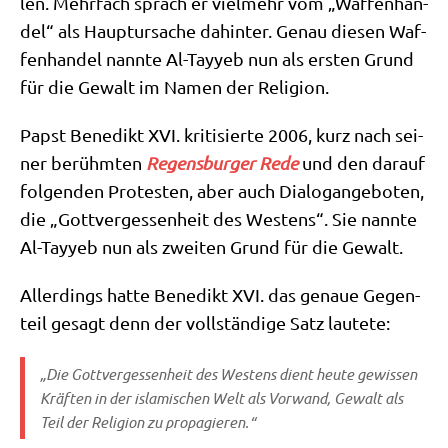
len. Mehr­fach sprach er viel­mehr vom „Waf­fen­han­
del“ als Haupt­ur­sa­che dahin­ter. Genau die­sen Waf­
fen­han­del nann­te Al-Tay­yeb nun als ersten Grund
für die Gewalt im Namen der Religion.
Papst Bene­dikt XVI. kri­ti­sier­te 2006, kurz nach sei­
ner berühm­ten
Regens­bur­ger Rede
und den dar­auf
fol­gen­den Pro­te­sten, aber auch Dia­log­an­ge­bo­ten,
die „Gott­ver­ges­sen­heit des Westens“. Sie nann­te
Al-Tay­yeb nun als zwei­ten Grund für die Gewalt.
Aller­dings hat­te Bene­dikt XVI. das genaue Gegen­
teil gesagt denn der voll­stän­di­ge Satz lautete:
„Die Gott­ver­ges­sen­heit des Westens dient heu­te gewis­sen
Kräf­ten in der isla­mi­schen Welt als Vor­wand, Gewalt als
Teil der Reli­gi­on zu propagieren.“