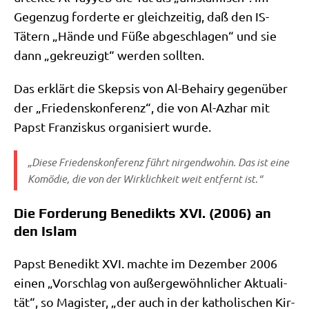
Gegen­zug for­der­te er gleich­zei­tig, daß den IS-
Tätern „Hän­de und Füße abge­schla­gen“ und sie
dann „gekreu­zigt“ wer­den sollten.
Das erklärt die Skep­sis von Al-Behairy gegen­über
der „Frie­dens­kon­fe­renz“, die von Al-Azhar mit
Papst Fran­zis­kus orga­ni­siert wurde.
„Die­se Frie­dens­kon­fe­renz führt nir­gend­wo­hin. Das ist eine
Komö­die, die von der Wirk­lich­keit weit ent­fernt ist.“
Die Forderung Benedikts XVI. (2006) an
den Islam
Papst Bene­dikt XVI. mach­te im Dezem­ber 2006
einen „Vor­schlag von außer­ge­wöhn­li­cher Aktua­li­
tät“, so Magi­ster, „der auch in der katho­li­schen Kir­