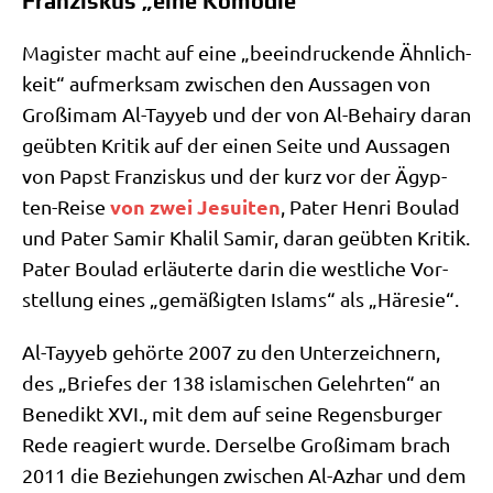
Franziskus „eine Komödie“
Magi­ster macht auf eine „beein­drucken­de Ähn­lich­
keit“ auf­merk­sam zwi­schen den Aus­sa­gen von
Groß­i­mam Al-Tay­yeb und der von Al-Behairy dar­an
geüb­ten Kri­tik auf der einen Sei­te und Aus­sa­gen
von Papst Fran­zis­kus und der kurz vor der Ägyp­
von zwei Jesui­ten
ten-Rei­se
, Pater Hen­ri Bou­lad
und Pater Samir Kha­lil Samir, dar­an geüb­ten Kri­tik.
Pater Bou­lad erläu­ter­te dar­in die west­li­che Vor­
stel­lung eines „gemä­ßig­ten Islams“ als „Häre­sie“.
Al-Tay­yeb gehör­te 2007 zu den Unter­zeich­nern,
des „Brie­fes der 138 isla­mi­schen Gelehr­ten“ an
Bene­dikt XVI., mit dem auf sei­ne Regens­bur­ger
Rede reagiert wur­de. Der­sel­be Groß­i­mam brach
2011 die Bezie­hun­gen zwi­schen Al-Azhar und dem