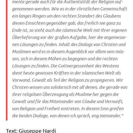
men­te gera­de auch für die Authen­ti­zi­tät der Reli­gi­on auf­
ge­nom­men wer­den. Wie es in der christ­li­chen Gemein­schaft
ein lan­ges Rin­gen um den rech­ten Stand­ort des Glau­bens
die­sen Ein­sich­ten gegen­über gab, das frei­lich nie ganz zu
Ende ist, so steht auch die isla­mi­sche Welt mit ihrer eige­nen
Über­lie­fe­rung vor der gro­ßen Auf­ga­be, hier die ange­mes­se­
nen Lösun­gen zu fin­den. Inhalt des Dia­logs von Chri­sten und
Mus­li­men wird es in die­sem Augen­blick vor allem sein müs­
sen, sich in die­sem Mühen zu begeg­nen und die rech­ten
Lösun­gen zu fin­den. Die Gott­ver­ges­sen­heit des Westens
dient heu­te gewis­sen Kräf­ten in der isla­mi­schen Welt als
Vor­wand, Gewalt als Teil der Reli­gi­on zu pro­pa­gie­ren. Wir
Chri­sten wis­sen uns soli­da­risch mit all denen, die gera­de von
ihrer reli­giö­sen Über­zeu­gung als Mus­li­me her gegen die
Gewalt und für das Mit­ein­an­der von Glau­be und Ver­nunft,
von Reli­gi­on und Frei­heit ein­tre­ten. In die­sem Sinn grei­fen
die bei­den Dia­lo­ge, von denen ich sprach, eng ineinander.“
Text: Giu­sep­pe Nardi