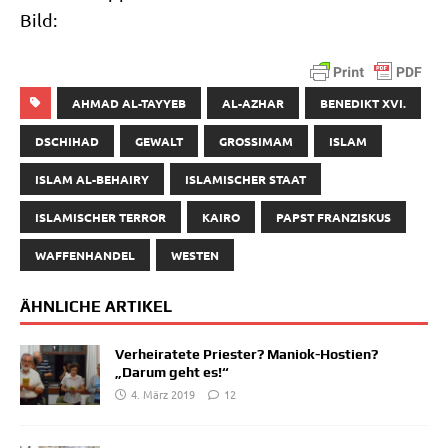
Bild:
AHMAD AL-TAYYEB
AL-AZHAR
BENEDIKT XVI.
DSCHIHAD
GEWALT
GROSSIMAM
ISLAM
ISLAM AL-BEHAIRY
ISLAMISCHER STAAT
ISLAMISCHER TERROR
KAIRO
PAPST FRANZISKUS
WAFFENHANDEL
WESTEN
ÄHNLICHE ARTIKEL
Verheiratete Priester? Maniok-Hostien?
„Darum geht es!“
4. März 2019
12