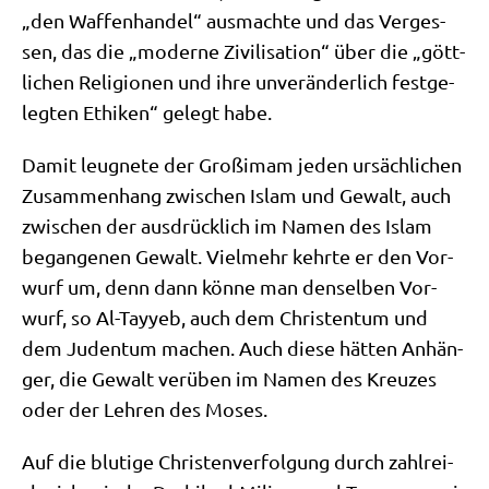
„den Waf­fen­han­del“ aus­mach­te und das Ver­ges­
sen, das die „moder­ne Zivi­li­sa­ti­on“ über die „gött­
li­chen Reli­gio­nen und ihre unver­än­der­lich fest­ge­
leg­ten Ethi­ken“ gelegt habe.
Damit leug­ne­te der Groß­i­mam jeden ursäch­li­chen
Zusam­men­hang zwi­schen Islam und Gewalt, auch
zwi­schen der aus­drück­lich im Namen des Islam
began­ge­nen Gewalt. Viel­mehr kehr­te er den Vor­
wurf um, denn dann kön­ne man den­sel­ben Vor­
wurf, so Al-Tay­yeb, auch dem Chri­sten­tum und
dem Juden­tum machen. Auch die­se hät­ten Anhän­
ger, die Gewalt ver­üben im Namen des Kreu­zes
oder der Leh­ren des Moses.
Auf die blu­ti­ge Chri­sten­ver­fol­gung durch zahl­rei­