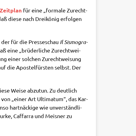
Zeit­plan
für eine „for­ma­le Zurecht­
aß die­se nach Drei­kö­nig erfol­gen
e, der für die Pres­se­schau
Il Sis­mo­gra­
 daß eine „brü­der­li­che Zurecht­wei­
­gung einer sol­chen Zurecht­wei­sung
auf die Apo­stel­für­sten selbst. Der
ie­se Wei­se abzu­tun. Zu deut­lich
 von „einer Art Ulti­ma­tum“, das Kar­
­so hart­näcki­ge wie unver­ständ­li­
Bur­ke, Caf­farra und Meis­ner zu