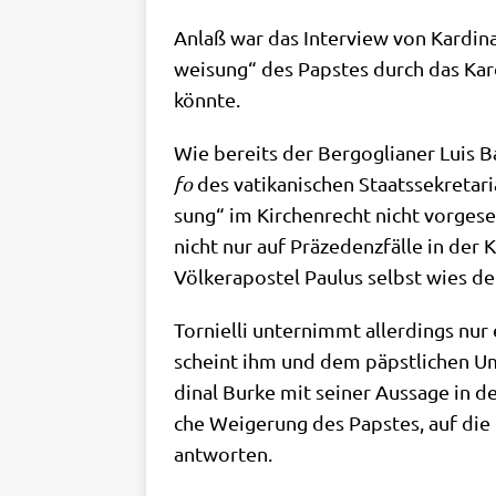
Anlaß war das Inter­view von Kar­di­
wei­sung“ des Pap­stes durch das Kar­d
könnte.
Wie bereits der Berg­o­glia­ner Luis Bad
fo
des vati­ka­ni­schen Staats­se­kre­ta­
sung“ im Kir­chen­recht nicht vor­ge­se
nicht nur auf Prä­ze­denz­fäl­le in der
Völ­ker­apo­stel Pau­lus selbst wies de
Tor­ni­el­li unter­nimmt aller­dings nu
scheint ihm und dem päpst­li­chen Umf
di­nal Bur­ke mit sei­ner Aus­sa­ge in
che Wei­ge­rung des Pap­stes, auf die
antworten.