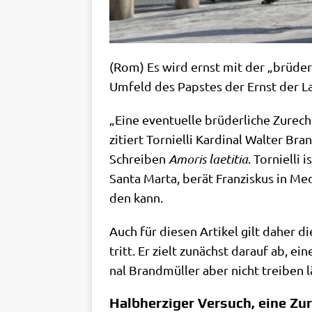
(Rom) Es wird ernst mit der „brü­der­l
Umfeld des Pap­stes der Ernst der Lag
„Eine even­tu­el­le brü­der­li­che Zur
zitiert Tor­ni­el­li Kar­di­nal Wal­ter B
Schrei­ben
Amo­ris lae­ti­tia
. Tor­ni­el­l
San­ta Mar­ta, berät Fran­zis­kus in M
den kann.
Auch für die­sen Arti­kel gilt daher d
tritt. Er zielt zunächst dar­auf ab, ei
nal Brand­mül­ler aber nicht trei­ben l
Halbherziger Versuch, eine Z