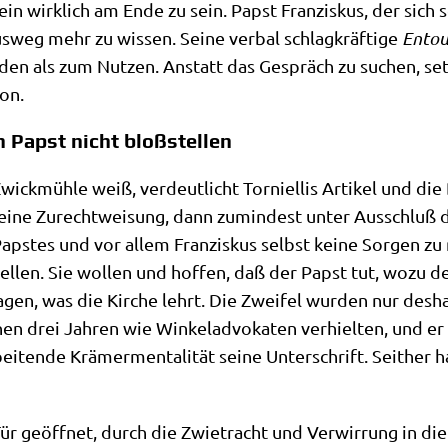
 wirk­lich am Ende zu sein. Papst Fran­zis­kus, der sich selb
­weg mehr zu wis­sen. Sei­ne ver­bal schlag­kräf­ti­ge
Entou­
den als zum Nut­zen. Anstatt das Gespräch zu suchen, se
ion.
 Papst nicht bloßstellen
ick­müh­le weiß, ver­deut­licht Tor­ni­el­lis Arti­kel und d
 eine Zurecht­wei­sung, dann zumin­dest unter Aus­schluß der
 Pap­stes und vor allem Fran­zis­kus selbst kei­ne Sor­gen z
l­len. Sie wol­len und hof­fen, daß der Papst tut, wozu de
gen, was die Kir­che lehrt. Die Zwei­fel wur­den nur des­hal
en drei Jah­ren wie Win­kel­ad­vo­ka­ten ver­hiel­ten, und er 
i­ten­de Krä­mer­men­ta­li­tät sei­ne Unter­schrift. Seit­her 
Tür geöff­net, durch die Zwie­tracht und Ver­wir­rung in die