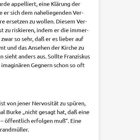
­de appel­liert, eine Klä­rung der
te er sich dem nahe­lie­gen­den Ver­
­re erset­zen zu wol­len. Die­sem Ver­
st zu ris­kie­ren, indem er die immer­
zwar so sehr, daß er es lie­ber auf
­amt und das Anse­hen der Kir­che zu
n sieht anders aus. Soll­te Fran­zis­kus
er ima­gi­nä­ren Geg­nern schon so oft
ist von jener Ner­vo­si­tät zu spü­ren,
i­nal Bur­ke „nicht gesagt hat, daß eine
d – öffent­lich erfol­gen muß“. Eine
 Brandmüller.