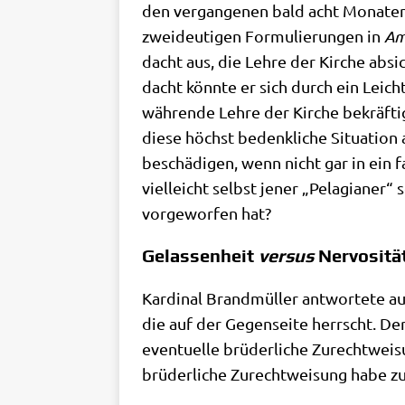
den ver­gan­ge­nen bald acht Mona­ten 
zwei­deu­ti­gen For­mu­lie­run­gen in
Amo
dacht aus, die Leh­re der Kir­che absic
dacht könn­te er sich durch ein Leich­
wäh­ren­de Leh­re der Kir­che bekräf­
die­se höchst bedenk­li­che Situa­ti­o
beschä­di­gen, wenn nicht gar in ein fa
viel­leicht selbst jener „Pela­gia­ner“ 
vor­ge­wor­fen hat?
Gelassenheit
versus
Nervositä
Kar­di­nal Brand­mül­ler ant­wor­te­te au
die auf der Gegen­sei­te herrscht. Der d
even­tu­el­le brü­der­li­che Zurecht­we
brü­der­li­che Zurecht­wei­sung habe zun