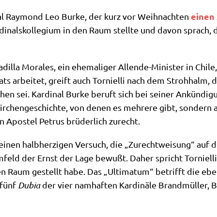
einen 
nal Ray­mond Leo Bur­ke, der kurz vor Weih­nach­ten
i­nals­kol­le­gi­um in den Raum stell­te und davon sprach, d
il­la Mora­les, ein ehe­ma­li­ger Allen­de-Mini­ster in Chi­l
ri­ats arbei­tet, greift auch Tor­ni­el­li nach dem Stroh­halm,
­hen sei. Kar­di­nal Bur­ke beruft sich bei sei­ner Ankün­di
 Kir­chen­ge­schich­te, von denen es meh­re­re gibt, son­dern 
n Apo­stel Petrus brü­der­lich zurecht.
r einen halb­her­zi­gen Ver­such, die „Zurecht­wei­sung“ auf d
eld der Ernst der Lage bewußt. Daher spricht Tor­ni­el­li
 den Raum gestellt habe. Das „Ulti­ma­tum“ betrifft die eben
 fünf
Dubia
der vier nam­haf­ten Kar­di­nä­le Brand­mül­ler, 