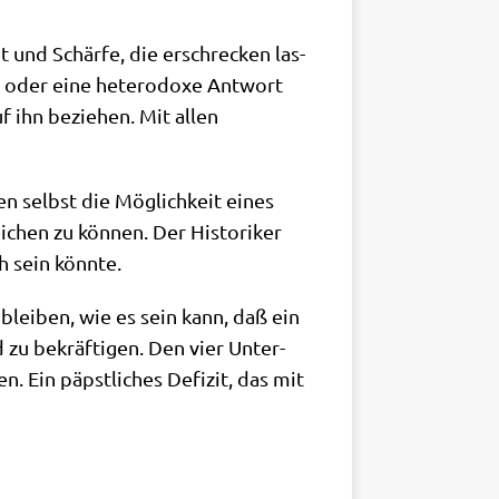
it und Schär­fe, die erschrecken las­
 oder eine hete­ro­do­xe Ant­wort
uf ihn bezie­hen. Mit allen
n selbst die Mög­lich­keit eines
i­chen zu kön­nen. Der Histo­ri­ker
h sein könnte.
n blei­ben, wie es sein kann, daß ein
d zu bekräf­ti­gen. Den vier Unter­
n. Ein päpst­li­ches Defi­zit, das mit