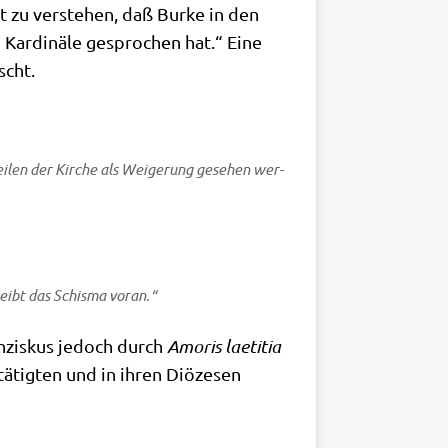
it zu ver­ste­hen, daß Bur­ke in den
 Kar­di­nä­le gespro­chen hat.“ Eine
scht.
i­len der Kir­che als Wei­ge­rung gese­hen wer­
treibt das Schis­ma voran.“
an­zis­kus jedoch durch
Amo­ris lae­ti­tia
ä­tig­ten und in ihren Diö­ze­sen