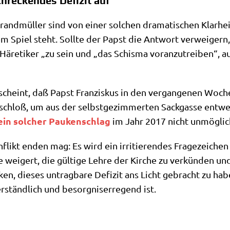
chreckendes Defizit auf
rand­mül­ler sind von einer sol­chen dra­ma­ti­schen Klar­he
m Spiel steht. Soll­te der Papst die Ant­wort ver­wei­gern,
äre­ti­ker „zu sein und „das Schis­ma vor­an­zu­trei­ben“, a
scheint, daß Papst Fran­zis­kus in den ver­gan­ge­nen Woche
­schloß, um aus der selbst­ge­zim­mer­ten Sack­gas­se ent­we
ein sol­cher Pau­ken­schlag
im Jahr 2017 nicht unmög­lic
flikt enden mag: Es wird ein irri­tie­ren­des Fra­ge­zei­che
wei­gert, die gül­ti­ge Leh­re der Kir­che zu ver­kün­den un
­ken, die­ses untrag­ba­re Defi­zit ans Licht gebracht zu habe
r­ständ­lich und besorg­nis­er­re­gend ist.