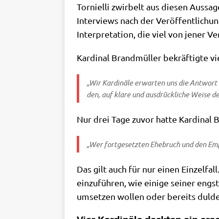
Tor­ni­el­li zwir­belt aus die­sen Aus­
Inter­views nach der Ver­öf­fent­li­ch
Inter­pre­ta­ti­on, die viel von jener 
Kar­di­nal Brand­mül­ler bekräf­tig­te
„Wir Kar­di­nä­le erwar­ten uns die Ant­wort
den, auf kla­re und aus­drück­li­che Wei­se d
Nur drei Tage zuvor hat­te Kar­di­na
„Wer fort­ge­setz­ten Ehe­bruch und den Emp­f
Das gilt auch für nur einen Ein­zel­fa
ein­zu­füh­ren, wie eini­ge sei­ner eng
umset­zen wol­len oder bereits duld