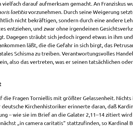
viel­fach dar­auf auf­merk­sam gemacht. An Fran­zis­kus wur
­ris lae­ti­tia
vor­zu­neh­men. Durch sei­ne Wei­ge­rung setz­
ht­lich nicht bekräf­ti­gen, son­dern durch eine ande­re Leh
tes ent­zie­hen, und zwar ohne irgend­ei­nen Gesichts­ver­lu
tigt. Dage­gen sträubt sich jedoch irgend etwas in ihm und 
n ankom­men läßt, die die Gefahr in sich birgt, das Petrus
ta­les Schis­ma zu trei­ben. Ver­ant­wor­tungs­vol­les Han­del
sein, also das ver­tre­ten, was er sei­nen tat­säch­li­chen od
t
f die Fra­gen Tor­ni­el­lis mit größ­ter Gelas­sen­heit. Nichts 
eut­sche Kir­chen­hi­sto­ri­ker erin­ner­te dar­an, daß Kar­d
i­sung – wie sie im Brief an die Gala­ter 2,11–14 zitiert wir
ächst „in came­ra cari­ta­tis“ statt­zu­fin­den, so Kar­di­nal