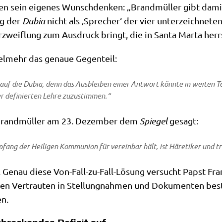
sa­gen sein eige­nes Wunsch­den­ken: „Brand­mül­ler gibt dam
ung der
Dubia
nicht als ‚Spre­cher‘ der vier unter­zeich­ne­ten
Ver­zweif­lung zum Aus­druck bringt, die in San­ta Mar­ta herr
 viel­mehr das genaue Gegenteil:
 auf die
Dubia
, denn das Aus­blei­ben einer Ant­wort könn­te in wei­ten Te
er defi­nier­ten Leh­re zuzustimmen.“
l Brand­mül­ler am 23. Dezem­ber dem
Spie­gel
gesagt:
ang der Hei­li­gen Kom­mu­ni­on für ver­ein­bar hält, ist Häre­ti­ker und 
ll. Genau die­se Von-Fall-zu-Fall-Lösung ver­sucht Papst Fr
­sten Ver­trau­ten in Stel­lung­nah­men und Doku­men­ten best
en.