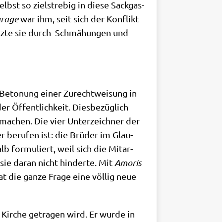
st so ziel­stre­big in die­se Sack­gas­
ra­ge
war ihm, seit sich der Kon­flikt
tz­te sie durch Schmä­hun­gen und
ie Beto­nung einer Zurecht­wei­sung in
 Öffent­lich­keit. Dies­be­züg­lich
u machen. Die vier Unter­zeich­ner der
r beru­fen ist: die Brü­der im Glau­
b for­mu­liert, weil sich die Mit­ar­
sie dar­an nicht hin­der­te. Mit
Amo­ris
hat die gan­ze Fra­ge eine völ­lig neue
 Kir­che getra­gen wird. Er wur­de in