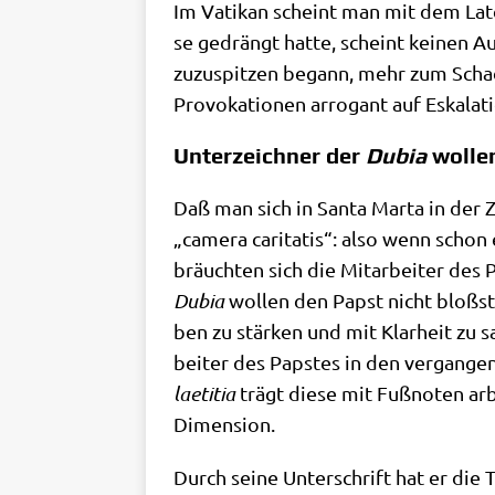
Im Vati­kan scheint man mit dem Latein
se gedrängt hat­te, scheint kei­nen Aus
zuzu­spit­zen begann, mehr zum Scha­
Pro­vo­ka­tio­nen arro­gant auf Eskalat
Unterzeichner der
Dubia
wollen
Daß man sich in San­ta Mar­ta in der Zw
„came­ra cari­ta­tis“: also wenn schon
bräuch­ten sich die Mit­ar­bei­ter des
Dubia
wol­len den Papst nicht bloß­ste
ben zu stär­ken und mit Klar­heit zu sa
bei­ter des Pap­stes in den ver­gan­ge­n
lae­ti­tia
trägt die­se mit Fuß­no­ten arbe
Dimension.
Durch sei­ne Unter­schrift hat er die 