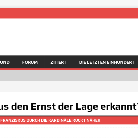
RUND
FORUM
ZITIERT
DIE LETZTEN EINHUNDERT
us den Ernst der Lage erkannt
 FRANZISKUS DURCH DIE KARDINÄLE RÜCKT NÄHER