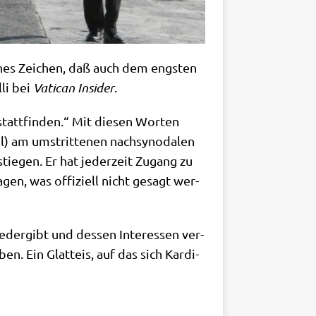
­ches Zei­chen, daß auch dem eng­sten
­li bei
Vati­can Insi­der
.
tatt­fin­den.“ Mit die­sen Wor­ten
l) am umstrit­te­nen nach­syn­oda­len
ge­stie­gen. Er hat jeder­zeit Zugang zu
gen, was offi­zi­ell nicht gesagt wer­
­der­gibt und des­sen Inter­es­sen ver­
ben. Ein Glatt­eis, auf das sich Kar­di­