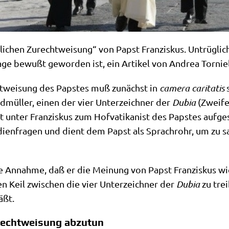
i­chen Zurecht­wei­sung“ von Papst Fran­zis­kus. Untrüg­li
e bewußt gewor­den ist, ein Arti­kel von Andrea Tor­ni­el
echt­wei­sung des Pap­stes muß zunächst in
came­ra cari­ta­tis
s
rand­mül­ler, einen der vier Unter­zeich­ner der
Dubia
(Zwei­fe
i ist unter Fran­zis­kus zum Hof­va­ti­ka­nist des Pap­stes auf­
edi­en­fra­gen und dient dem Papst als Sprach­rohr, um zu sa
ie Annah­me, daß er die Mei­nung von Papst Fran­zis­kus wie
nen Keil zwi­schen die vier Unter­zeich­ner der
Dubia
zu trei­
äßt.
urechtweisung abzutun