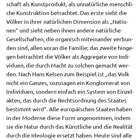
schaft als Kunst­pro­dukt, als unna­tür­li­che mensch­li­
che Kon­struk­ti­on betrach­tet. Das erste sieht die
Völ­ker in ihrer natür­li­chen Dimen­si­on als „Natio­
nen“ und sieht neben ihnen ande­re natür­li­che
Gesell­schaf­ten, die orga­nisch mit­ein­an­der ver­bun­
den sind, allen vor­an die Fami­lie; das zwei­te hin­ge­
gen betrach­tet die Völ­ker als Aggre­ga­te von Indi­
vi­du­en, die durch Macht zu sol­chen gemacht wer­
den. Nach Hans Kel­sen zum Bei­spiel ist „das Volk
nicht ein Gan­zes, sozu­sa­gen ein Kon­glo­me­rat von
Indi­vi­du­en, son­dern ein­fach ein System von Ein­zel­
ak­ten, das durch die Rechts­ord­nung des Staa­tes
bestimmt wird“. Alle euro­päi­schen Staa­ten haben
in der Moder­ne die­se Form ange­nom­men, indem
sie die Natur durch das Künst­li­che und die Rea­li­tät
durch die Ideo­lo­gie ersetzt haben. Heu­te sind alle