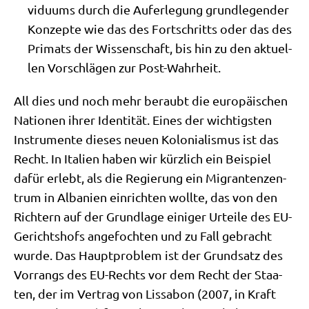
vi­du­ums durch die Auf­er­le­gung grund­le­gen­der
Kon­zep­te wie das des Fort­schritts oder das des
Pri­mats der Wis­sen­schaft, bis hin zu den aktu­el­
len Vor­schlä­gen zur Post-Wahrheit.
All dies und noch mehr beraubt die euro­päi­schen
Natio­nen ihrer Iden­ti­tät. Eines der wich­tig­sten
Instru­men­te die­ses neu­en Kolo­nia­lis­mus ist das
Recht. In Ita­li­en haben wir kürz­lich ein Bei­spiel
dafür erlebt, als die Regie­rung ein Migran­ten­zen­
trum in Alba­ni­en ein­rich­ten woll­te, das von den
Rich­tern auf der Grund­la­ge eini­ger Urtei­le des EU-
Gerichts­hofs ange­foch­ten und zu Fall gebracht
wur­de. Das Haupt­pro­blem ist der Grund­satz des
Vor­rangs des EU-Rechts vor dem Recht der Staa­
ten, der im Ver­trag von Lis­sa­bon (2007, in Kraft