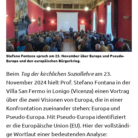
Stefano Fontana sprach am 23. November über Europa und Pseudo-
Europa und den europäischen Bürgerkrieg.
Beim
Tag der kirch­li­chen Sozi­al­leh­re
am 23.
Novem­ber 2024 hielt Prof. Ste­fa­no Fon­ta­na in der
Vil­la San Fer­mo in Loni­go (Vicen­za) einen Vor­trag
über die zwei Visio­nen von Euro­pa, die in einer
Kon­fron­ta­ti­on zuein­an­der ste­hen: Euro­pa und
Pseu­do-Euro­pa. Mit Pseu­do-Euro­pa iden­ti­fi­ziert
er die Euro­päi­sche Uni­on (EU). Hier der voll­stän­di­
ge Wort­laut einer bedeu­ten­den Analyse: