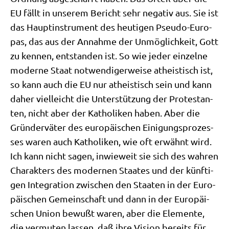
EU fällt in unse­rem Bericht sehr nega­tiv aus. Sie ist
das Haupt­in­stru­ment des heu­ti­gen Pseu­do-Euro­
pas, das aus der Annah­me der Unmög­lich­keit, Gott
zu ken­nen, ent­stan­den ist. So wie jeder ein­zel­ne
moder­ne Staat not­wen­di­ger­wei­se athe­istisch ist,
so kann auch die EU nur athe­istisch sein und kann
daher viel­leicht die Unter­stüt­zung der Pro­te­stan­
ten, nicht aber der Katho­li­ken haben. Aber die
Grün­der­vä­ter des euro­päi­schen Eini­gungs­pro­zes­
ses waren auch Katho­li­ken, wie oft erwähnt wird.
Ich kann nicht sagen, inwie­weit sie sich des wah­ren
Cha­rak­ters des moder­nen Staa­tes und der künf­ti­
gen Inte­gra­ti­on zwi­schen den Staa­ten in der Euro­
päi­schen Gemein­schaft und dann in der Euro­päi­
schen Uni­on bewußt waren, aber die Ele­men­te,
die ver­mu­ten las­sen, daß ihre Visi­on bereits für