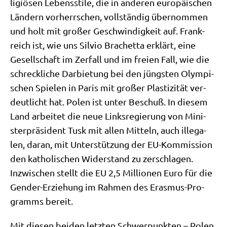
li­giö­sen Lebens­sti­le, die in ande­ren euro­päi­schen
Län­dern vor­herr­schen, voll­stän­dig über­nom­men
und holt mit gro­ßer Geschwin­dig­keit auf. Frank­
reich ist, wie uns Sil­vio Bra­chet­ta erklärt, eine
Gesell­schaft im Zer­fall und im frei­en Fall, wie die
schreck­li­che Dar­bie­tung bei den jüng­sten Olym­pi­
schen Spie­len in Paris mit gro­ßer Pla­sti­zi­tät ver­
deut­licht hat. Polen ist unter Beschuß. In die­sem
Land arbei­tet die neue Links­re­gie­rung von Mini­
ster­prä­si­dent Tusk mit allen Mit­teln, auch ille­ga­
len, dar­an, mit Unter­stüt­zung der EU-Kom­mis­si­on
den katho­li­schen Wider­stand zu zer­schla­gen.
Inzwi­schen stellt die EU 2,5 Mil­lio­nen Euro für die
Gen­der-Erzie­hung im Rah­men des Eras­mus-Pro­
gramms bereit.
Mit die­sen bei­den letz­ten Schwer­punk­ten – Polen