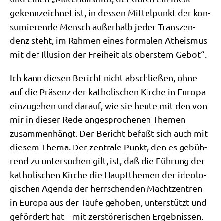
gekenn­zeich­net ist, in des­sen Mit­tel­punkt der kon­
su­mie­ren­de Mensch außer­halb jeder Tran­szen­
denz steht, im Rah­men eines for­ma­len Athe­is­mus
mit der Illu­si­on der Frei­heit als ober­stem Gebot“.
Ich kann die­sen Bericht nicht abschlie­ßen, ohne
auf die Prä­senz der katho­li­schen Kir­che in Euro­pa
ein­zu­ge­hen und dar­auf, wie sie heu­te mit den von
mir in die­ser Rede ange­spro­che­nen The­men
zusam­men­hängt. Der Bericht befaßt sich auch mit
die­sem The­ma. Der zen­tra­le Punkt, den es gebüh­
rend zu unter­su­chen gilt, ist, daß die Füh­rung der
katho­li­schen Kir­che die Haupt­the­men der ideo­lo­
gi­schen Agen­da der herr­schen­den Macht­zen­tren
in Euro­pa aus der Tau­fe geho­ben, unter­stützt und
geför­dert hat – mit zer­stö­re­ri­schen Ergeb­nis­sen.