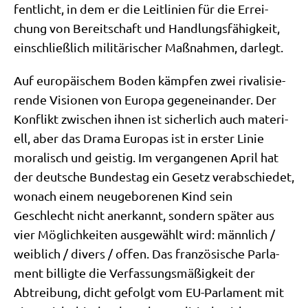
fent­licht, in dem er die Leit­li­ni­en für die Errei­
chung von Bereit­schaft und Hand­lungs­fä­hig­keit,
ein­schließ­lich mili­tä­ri­scher Maß­nah­men, darlegt.
Auf euro­päi­schem Boden kämp­fen zwei riva­li­sie­
ren­de Visio­nen von Euro­pa gegen­ein­an­der. Der
Kon­flikt zwi­schen ihnen ist sicher­lich auch mate­ri­
ell, aber das Dra­ma Euro­pas ist in erster Linie
mora­lisch und gei­stig. Im ver­gan­ge­nen April hat
der deut­sche Bun­des­tag ein Gesetz ver­ab­schie­det,
wonach einem neu­ge­bo­re­nen Kind sein
Geschlecht nicht aner­kannt, son­dern spä­ter aus
vier Mög­lich­kei­ten aus­ge­wählt wird: männ­lich /​
weib­lich /​ divers /​ offen. Das fran­zö­si­sche Par­la­
ment bil­lig­te die Ver­fas­sungs­mä­ßig­keit der
Abtrei­bung, dicht gefolgt vom EU-Par­la­ment mit