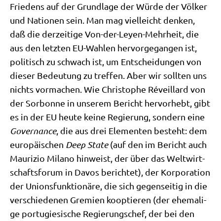
Frie­dens auf der Grund­la­ge der Wür­de der Völ­ker
und Natio­nen sein. Man mag viel­leicht den­ken,
daß die der­zei­ti­ge Von-der-Ley­en-Mehr­heit, die
aus den letz­ten EU-Wah­len her­vor­ge­gan­gen ist,
poli­tisch zu schwach ist, um Ent­schei­dun­gen von
die­ser Bedeu­tung zu tref­fen. Aber wir soll­ten uns
nichts vor­ma­chen. Wie Chri­sto­phe Réveil­lard von
der Sor­bon­ne in unse­rem Bericht her­vor­hebt, gibt
es in der EU heu­te kei­ne Regie­rung, son­dern eine
Gover­nan­ce
, die aus drei Ele­men­ten besteht: dem
euro­päi­schen
Deep Sta­te
(auf den im Bericht auch
Mau­ri­zio Mila­no hin­weist, der über das Welt­wirt­
schafts­fo­rum in Davos berich­tet), der Kor­po­ra­ti­on
der Uni­ons­funk­tio­nä­re, die sich gegen­sei­tig in die
ver­schie­de­nen Gre­mi­en koop­tie­ren (der ehe­ma­li­
ge por­tu­gie­si­sche Regie­rungs­chef, der bei den