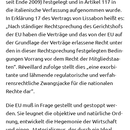
seit Ende 2009) fest­ge­legt und in Arti­kel 117 in
die ita­lie­ni­sche Ver­fas­sung auf­ge­nom­men wur­de.
In Erklä­rung 17 des Ver­trags von Lis­sa­bon heißt es:
„Nach stän­di­ger Recht­spre­chung des Gerichts­hofs
der EU haben die Ver­trä­ge und das von der EU auf
der Grund­la­ge der Ver­trä­ge erlas­se­ne Recht unter
den in die­ser Recht­spre­chung fest­ge­leg­ten Bedin­
gun­gen Vor­rang vor dem Recht der Mit­glied­staa­
ten“. Réveil­lard zufol­ge stellt dies „eine exor­bi­
tan­te und läh­men­de regu­la­to­ri­sche und ver­fah­
rens­recht­li­che Zwangs­jacke für die natio­na­len
Rech­te dar“.
Die EU muß in Fra­ge gestellt und gestoppt wer­
den. Sie leug­net die objek­ti­ve und natür­li­che Ord­
nung, ent­wickelt die Hege­mo­nie der Wirt­schaft
und einen „Mate­ria­lis­mus, der durch ein Ide­al