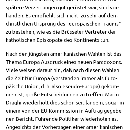
spä­te­re Ver­zer­run­gen gut gerü­stet war, sind vor­
han­den. Es emp­fiehlt sich nicht, zu sehr auf dem
christ­li­chen Ursprung des „euro­päi­schen Traums“
zu bestehen, wie es die Brüs­se­ler Ver­tre­ter der
katho­li­schen Epi­sko­pa­te des Kon­ti­nents tun.
Nach den jüng­sten ame­ri­ka­ni­schen Wah­len ist das
The­ma Euro­pa Aus­druck eines neu­en Para­do­xons.
Vie­le wei­sen dar­auf hin, daß nach die­sen Wah­len
die Zeit für Euro­pa (ver­stan­den immer als Euro­
päi­sche Uni­on, d. h. also Pseu­do-Euro­pa) gekom­
men ist, gro­ße Ent­schei­dun­gen zu tref­fen. Mario
Draghi wie­der­holt dies schon seit lan­gem, sogar in
einem von der EU-Kom­mis­si­on in Auf­trag gege­be­
nen Bericht. Füh­ren­de Poli­ti­ker wie­der­ho­len es.
Ange­sichts der Vor­her­sa­gen einer ame­ri­ka­ni­schen