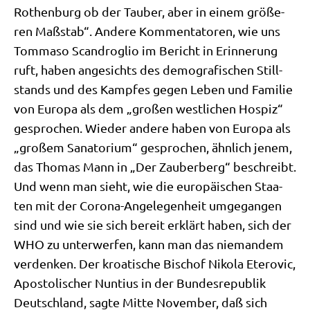
Rothen­burg ob der Tau­ber, aber in einem grö­ße­
ren Maß­stab“. Ande­re Kom­men­ta­to­ren, wie uns
Tom­ma­so Scan­dro­glio im Bericht in Erin­ne­rung
ruft, haben ange­sichts des demo­gra­fi­schen Still­
stands und des Kamp­fes gegen Leben und Fami­lie
von Euro­pa als dem „gro­ßen west­li­chen Hos­piz“
gespro­chen. Wie­der ande­re haben von Euro­pa als
„gro­ßem Sana­to­ri­um“ gespro­chen, ähn­lich jenem,
das Tho­mas Mann in „Der Zau­ber­berg“ beschreibt.
Und wenn man sieht, wie die euro­päi­schen Staa­
ten mit der Coro­na-Ange­le­gen­heit umge­gan­gen
sind und wie sie sich bereit erklärt haben, sich der
WHO zu unter­wer­fen, kann man das nie­man­dem
ver­den­ken. Der kroa­ti­sche Bischof Niko­la Etero­vic,
Apo­sto­li­scher Nun­ti­us in der Bun­des­re­pu­blik
Deutsch­land, sag­te Mit­te Novem­ber, daß sich