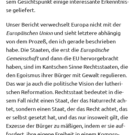
sem Gesichts­punkt eini­ge inter­es­san­te Erkennt­nis­
se geliefert.
Unser Bericht ver­wech­selt Euro­pa nicht mit der
Euro­päi­schen Uni­on
und sieht letz­te­re abhän­gig
von dem Pro­zeß, den ich gera­de beschrie­ben
habe. Die Staa­ten, die erst die
Euro­päi­sche
Gemein­schaft
und dann die EU her­vor­ge­bracht
haben, sind im Kant­schen Sin­ne Rechts­staa­ten, die
den Ego­is­mus ihrer Bür­ger mit Gewalt regu­lie­ren.
Das war ja auch die poli­ti­sche Visi­on der luthe­ri­
schen Refor­ma­ti­on. Rechts­staat bedeu­tet in die­
sem Fall nicht einen Staat, der das Natur­recht ach­
tet, son­dern einen Staat, der das Recht ach­tet, das
er selbst gesetzt hat, und das nur inso­weit gilt, die
Exzes­se der Bür­ger zu mäßi­gen, indem er sie auf­
for­dert, ihre eige­ne Frei­heit in einem Kom­pro­