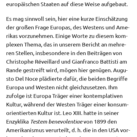
euro­päi­schen Staa­ten auf die­se Wei­se aufgebaut.
Es mag sinn­voll sein, hier eine kur­ze Ein­schät­zung
der gro­ßen Fra­ge Euro­pas, des Westens und Ame­
ri­kas vor­zu­neh­men. Eini­ge Wor­te zu die­sem kom­
ple­xen The­ma, das in unse­rem Bericht an meh­re­
ren Stel­len, ins­be­son­de­re in den Bei­trä­gen von
Chri­sto­phe Réveil­lard und Gian­fran­co Bat­ti­sti am
Ran­de gestreift wird, mögen hier genü­gen. Augu­
sto Del Noce plä­dier­te dafür, die bei­den Begrif­fe
Euro­pa und Westen nicht gleich­zu­set­zen. Ihm
zufol­ge ist Euro­pa Trä­ger einer kon­tem­pla­ti­ven
Kul­tur, wäh­rend der Westen Trä­ger einer kon­sum­
ori­en­tier­ten Kul­tur ist. Leo XIII. hat­te in sei­ner
Enzy­kli­ka
Testem bene­vo­len­tiae
von 1899 den
Ame­ri­ka­nis­mus ver­ur­teilt, d. h. die in den USA vor­