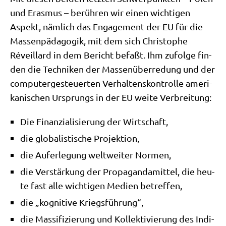
und Eras­mus – berüh­ren wir einen wich­ti­gen
Aspekt, näm­lich das Enga­ge­ment der EU für die
Mas­sen­päd­ago­gik, mit dem sich Chri­sto­phe
Réveil­lard in dem Bericht befaßt. Ihm zufol­ge fin­
den die Tech­ni­ken der Mas­sen­über­re­dung und der
com­pu­ter­ge­steu­er­ten Ver­hal­tens­kon­trol­le ame­ri­
ka­ni­schen Ursprungs in der EU wei­te Verbreitung:
Die Finan­zia­li­sie­rung der Wirtschaft,
die glo­ba­li­sti­sche Projektion,
die Auf­er­le­gung welt­wei­ter Normen,
die Ver­stär­kung der Pro­pa­gan­da­mit­tel, die heu­
te fast alle wich­ti­gen Medi­en betreffen,
die „kogni­ti­ve Kriegsführung“,
die Mas­si­fi­zie­rung und Kol­lek­ti­vie­rung des Indi­