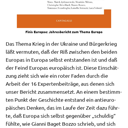
Finis Euro­pae: Jah­res­be­richt zum The­ma Europa
Das The­ma Krieg in der Ukrai­ne und Bür­ger­krieg
läßt ver­mu­ten, daß der Riß zwi­schen den bei­den
Euro­pas in Euro­pa selbst ent­stan­den ist und daß
der Feind Euro­pas euro­pä­isch ist. Die­se Ein­schät­
zung zieht sich wie ein roter Faden durch die
Arbeit der 16 Exper­ten­bei­trä­ge, aus denen sich
unser Bericht zusam­men­setzt. An einem bestimm­
ten Punkt der Geschich­te ent­stand ein anti­eu­ro­
päi­sches Den­ken, das im Lau­fe der Zeit dazu führ­
te, daß Euro­pa sich selbst gegen­über „schul­dig“
fühl­te, wie Gian­ni Baget Boz­zo schrieb, und sich