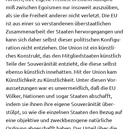
miß zwi­schen Ego­is­men nur inso­weit aus­zu­üben,
als sie die Frei­heit ande­rer nicht ver­letzt. Die EU
ist aus einer so ver­stan­de­nen über­staat­li­chen
Zusam­men­ar­beit der Staa­ten her­vor­ge­gan­gen und
kann sich daher selbst die­ser poli­ti­schen Kon­fi­gu­
ra­ti­on nicht ent­zie­hen. Die Uni­on ist ein künst­li­
ches Kon­strukt, das den Mit­glied­staa­ten künst­lich
Tei­le der Sou­ve­rä­ni­tät ent­zieht, die die­se selbst
eben­so künst­lich inne­hat­ten. Mit der Uni­on kam
Künst­lich­keit zu Künst­lich­keit. Unter die­sen Vor­
aus­set­zun­gen war es unver­meid­lich, daß die EU
Völ­ker, Natio­nen und sogar Staa­ten abschafft,
indem sie ihnen ihre eige­ne Sou­ve­rä­ni­tät über­
stülpt, so wie die ein­zel­nen Staa­ten den Bezug auf
eine objek­ti­ve und zweck­be­zo­ge­ne natür­li­che
Ord­nung abge­schafft haben. Das Urteil über die