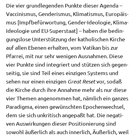
Die vier grund­le­gen­den Punk­te die­ser Agen­da –
Vac­ci­nis­mus, Gen­de­ris­mus, Kli­ma­tis­mus, Euro­päis­
mus [Impf­be­für­wor­tung, Gen­der-Ideo­lo­gie, Kli­ma-
Ideo­lo­gie und EU-Super­staat] – haben die bedin­
gungs­lo­se Unter­stüt­zung der katho­li­schen Kir­che
auf allen Ebe­nen erhal­ten, vom Vati­kan bis zur
Pfar­rei, mit nur sehr weni­gen Aus­nah­men. Die­se
vier Punk­te sind inte­griert und stüt­zen sich gegen­
sei­tig, sie sind Teil eines ein­zi­gen Systems und
sehen nur einen ein­zi­gen
Gre­at
Reset
vor, sodaß
die Kir­che durch ihre Annah­me mehr als nur die­se
vier The­men ange­nom­men hat, näm­lich ein gan­zes
Para­dig­ma, einen gewünsch­ten Epo­chen­wech­sel,
dem sie sich unkri­tisch ange­paßt hat. Die nega­ti­
ven Aus­wir­kun­gen die­ser Posi­tio­nie­rung sind
sowohl äußer­lich als auch inner­lich, Äußer­lich, weil