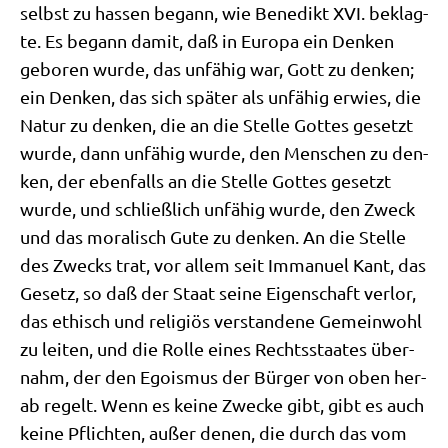
selbst zu has­sen begann, wie Bene­dikt XVI. beklag­
te. Es begann damit, daß in Euro­pa ein Den­ken
gebo­ren wur­de, das unfä­hig war, Gott zu den­ken;
ein Den­ken, das sich spä­ter als unfä­hig erwies, die
Natur zu den­ken, die an die Stel­le Got­tes gesetzt
wur­de, dann unfä­hig wur­de, den Men­schen zu den­
ken, der eben­falls an die Stel­le Got­tes gesetzt
wur­de, und schließ­lich unfä­hig wur­de, den Zweck
und das mora­lisch Gute zu den­ken. An die Stel­le
des Zwecks trat, vor allem seit Imma­nu­el Kant, das
Gesetz, so daß der Staat sei­ne Eigen­schaft ver­lor,
das ethisch und reli­gi­ös ver­stan­de­ne Gemein­wohl
zu lei­ten, und die Rol­le eines Rechts­staa­tes über­
nahm, der den Ego­is­mus der Bür­ger von oben her­
ab regelt. Wenn es kei­ne Zwecke gibt, gibt es auch
kei­ne Pflich­ten, außer denen, die durch das vom