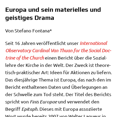
Europa und sein materielles und
geistiges Drama
Von Ste­fa­no Fontana*
Seit 16 Jah­ren ver­öf­fent­licht unser
Inter­na­tio­nal
Obser­va­to­ry Car­di­nal Van Thu­an for the Social Doc­
tri­ne of the Church
einen Bericht über die Sozi­al­
leh­re der Kir­che in der Welt. Der Zweck ist theo­re­
tisch-prak­ti­scher Art: Ideen für Aktio­nen zu lie­fern.
Das dies­jäh­ri­ge The­ma ist Euro­pa, das nach den im
Bericht ent­hal­te­nen Daten und Über­le­gun­gen an
der Schwel­le zum Tod steht. Der Titel des Berichts
spricht von
Finis Euro­pae
und ver­wen­det den
Begriff
Epi­taph
. Die­ses mit Euro­pa asso­zi­ier­te
Wort wur­de bereits 2007 von Wal­ter Laqueur in