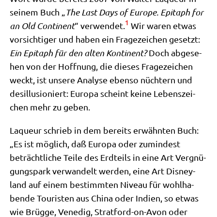
sei­nem Buch „
The Last Days of Euro­pe. Epi­taph for
1
an Old Con­ti­nent
“ ver­wen­det.
Wir waren etwas
vor­sich­ti­ger und haben ein Fra­ge­zei­chen gesetzt:
Ein Epi­taph für den alten Kon­ti­nent?
Doch abge­se­
hen von der Hoff­nung, die die­ses Fra­ge­zei­chen
weckt, ist unse­re Ana­ly­se eben­so nüch­tern und
des­il­lu­sio­niert: Euro­pa scheint kei­ne Lebens­zei­
chen mehr zu geben.
Laqueur schrieb in dem bereits erwähn­ten Buch:
„Es ist mög­lich, daß Euro­pa oder zumin­dest
beträcht­li­che Tei­le des Erd­teils in eine Art Ver­gnü­
gungs­park ver­wan­delt wer­den, eine Art Dis­ney­
land auf einem bestimm­ten Niveau für wohl­ha­
ben­de Tou­ri­sten aus Chi­na oder Indi­en, so etwas
wie Brüg­ge, Vene­dig, Strat­ford-on-Avon oder