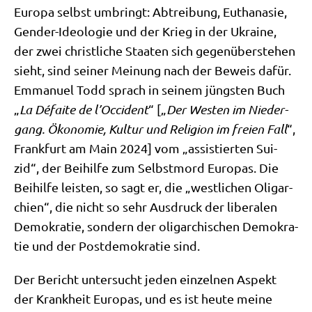
Euro­pa selbst umbringt: Abtrei­bung, Eutha­na­sie,
Gen­der-Ideo­lo­gie und der Krieg in der Ukrai­ne,
der zwei christ­li­che Staa­ten sich gegen­über­ste­hen
sieht, sind sei­ner Mei­nung nach der Beweis dafür.
Emma­nu­el Todd sprach in sei­nem jüng­sten Buch
„
La Défai­te de l’Oc­ci­dent
“ [„
Der Westen im Nie­der­
gang. Öko­no­mie, Kul­tur und Reli­gi­on im frei­en Fall
“,
Frank­furt am Main 2024] vom „assi­stier­ten Sui­
zid“, der Bei­hil­fe zum Selbst­mord Euro­pas. Die
Bei­hil­fe lei­sten, so sagt er, die „west­li­chen Olig­ar­
chien“, die nicht so sehr Aus­druck der libe­ra­len
Demo­kra­tie, son­dern der olig­ar­chi­schen Demo­kra­
tie und der Post­de­mo­kra­tie sind.
Der Bericht unter­sucht jeden ein­zel­nen Aspekt
der Krank­heit Euro­pas, und es ist heu­te mei­ne