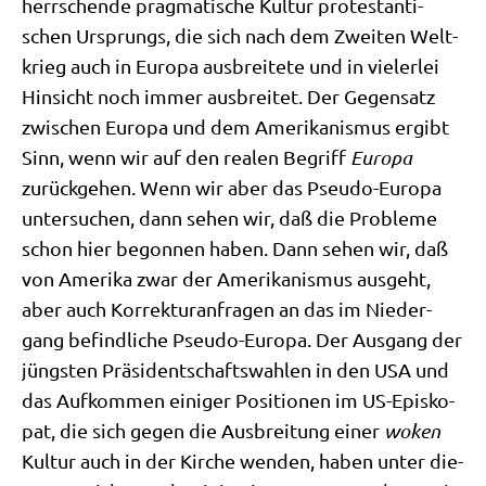
herr­schen­de prag­ma­ti­sche Kul­tur pro­te­stan­ti­
schen Ursprungs, die sich nach dem Zwei­ten Welt­
krieg auch in Euro­pa aus­brei­te­te und in vie­ler­lei
Hin­sicht noch immer aus­brei­tet. Der Gegen­satz
zwi­schen Euro­pa und dem Ame­ri­ka­nis­mus ergibt
Sinn, wenn wir auf den rea­len Begriff
Euro­pa
zurück­ge­hen. Wenn wir aber das Pseu­do-Euro­pa
unter­su­chen, dann sehen wir, daß die Pro­ble­me
schon hier begon­nen haben. Dann sehen wir, daß
von Ame­ri­ka zwar der Ame­ri­ka­nis­mus aus­geht,
aber auch Kor­rek­tur­an­fra­gen an das im Nie­der­
gang befind­li­che Pseu­do-Euro­pa. Der Aus­gang der
jüng­sten Prä­si­dent­schafts­wah­len in den USA und
das Auf­kom­men eini­ger Posi­tio­nen im US-Epi­sko­
pat, die sich gegen die Aus­brei­tung einer
woken
Kul­tur auch in der Kir­che wen­den, haben unter die­