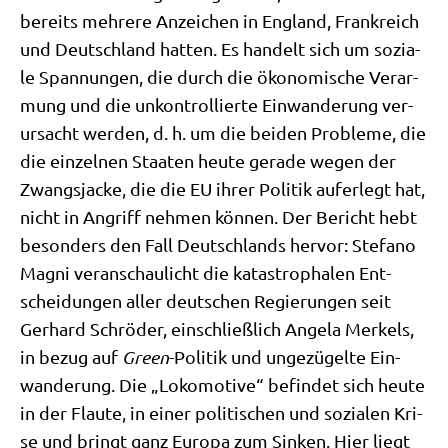
bereits meh­re­re Anzei­chen in Eng­land, Frank­reich
und Deutsch­land hat­ten. Es han­delt sich um sozia­
le Span­nun­gen, die durch die öko­no­mi­sche Ver­ar­
mung und die unkon­trol­lier­te Ein­wan­de­rung ver­
ur­sacht wer­den, d. h. um die bei­den Pro­ble­me, die
die ein­zel­nen Staa­ten heu­te gera­de wegen der
Zwangs­jacke, die die EU ihrer Poli­tik auf­er­legt hat,
nicht in Angriff neh­men kön­nen. Der Bericht hebt
beson­ders den Fall Deutsch­lands her­vor: Ste­fa­no
Magni ver­an­schau­licht die kata­stro­pha­len Ent­
schei­dun­gen aller deut­schen Regie­run­gen seit
Ger­hard Schrö­der, ein­schließ­lich Ange­la Mer­kels,
in bezug auf
Green
-Poli­tik und unge­zü­gel­te Ein­
wan­de­rung. Die „Loko­mo­ti­ve“ befin­det sich heu­te
in der Flau­te, in einer poli­ti­schen und sozia­len Kri­
se und bringt ganz Euro­pa zum Sin­ken. Hier liegt