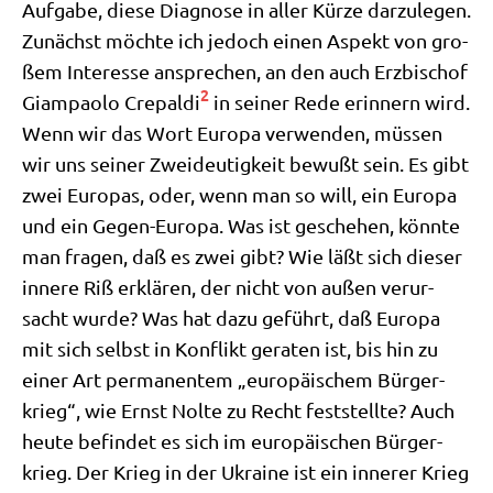
Auf­ga­be, die­se Dia­gno­se in aller Kür­ze dar­zu­le­gen.
Zunächst möch­te ich jedoch einen Aspekt von gro­
ßem Inter­es­se anspre­chen, an den auch Erz­bi­schof
2
Giam­pao­lo Cre­pal­di
in sei­ner Rede erin­nern wird.
Wenn wir das Wort Euro­pa ver­wen­den, müs­sen
wir uns sei­ner Zwei­deu­tig­keit bewußt sein. Es gibt
zwei Euro­pas, oder, wenn man so will, ein Euro­pa
und ein Gegen-Euro­pa. Was ist gesche­hen, könn­te
man fra­gen, daß es zwei gibt? Wie läßt sich die­ser
inne­re Riß erklä­ren, der nicht von außen ver­ur­
sacht wur­de? Was hat dazu geführt, daß Euro­pa
mit sich selbst in Kon­flikt gera­ten ist, bis hin zu
einer Art per­ma­nen­tem „euro­päi­schem Bür­ger­
krieg“, wie Ernst Nol­te zu Recht fest­stell­te? Auch
heu­te befin­det es sich im euro­päi­schen Bür­ger­
krieg. Der Krieg in der Ukrai­ne ist ein inne­rer Krieg