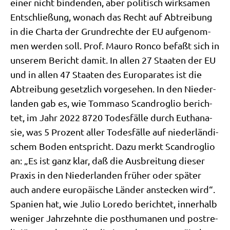
einer nicht bin­den­den, aber poli­tisch wirk­sa­men
Ent­schlie­ßung, wonach das Recht auf Abtrei­bung
in die Char­ta der Grund­rech­te der EU auf­ge­nom­
men wer­den soll. Prof. Mau­ro Ron­co befaßt sich in
unse­rem Bericht damit. In allen 27 Staa­ten der EU
und in allen 47 Staa­ten des Euro­pa­ra­tes ist die
Abtrei­bung gesetz­lich vor­ge­se­hen. In den Nie­der­
lan­den gab es, wie Tom­ma­so Scan­dro­glio berich­
tet, im Jahr 2022 8720 Todes­fäl­le durch Eutha­na­
sie, was 5 Pro­zent aller Todes­fäl­le auf nie­der­län­di­
schem Boden ent­spricht. Dazu merkt Scan­dro­glio
an: „Es ist ganz klar, daß die Aus­brei­tung die­ser
Pra­xis in den Nie­der­lan­den frü­her oder spä­ter
auch ande­re euro­päi­sche Län­der anstecken wird“.
Spa­ni­en hat, wie Julio Lore­do berich­tet, inner­halb
weni­ger Jahr­zehn­te die post­hu­ma­nen und post­re­