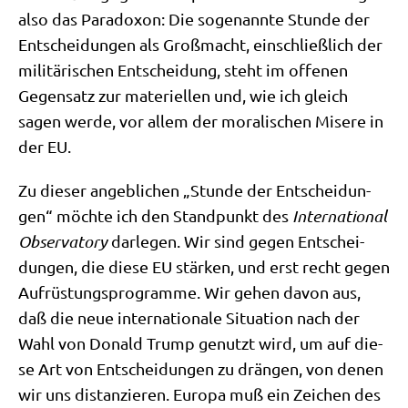
also das Para­do­xon: Die soge­nann­te Stun­de der
Ent­schei­dun­gen als Groß­macht, ein­schließ­lich der
mili­tä­ri­schen Ent­schei­dung, steht im offe­nen
Gegen­satz zur mate­ri­el­len und, wie ich gleich
sagen wer­de, vor allem der mora­li­schen Mise­re in
der EU.
Zu die­ser angeb­li­chen „Stun­de der Ent­schei­dun­
gen“ möch­te ich den Stand­punkt des
Inter­na­tio­nal
Obser­va­to­ry
dar­le­gen. Wir sind gegen Ent­schei­
dun­gen, die die­se EU stär­ken, und erst recht gegen
Auf­rü­stungs­pro­gram­me. Wir gehen davon aus,
daß die neue inter­na­tio­na­le Situa­ti­on nach der
Wahl von Donald Trump genutzt wird, um auf die­
se Art von Ent­schei­dun­gen zu drän­gen, von denen
wir uns distan­zie­ren. Euro­pa muß ein Zei­chen des