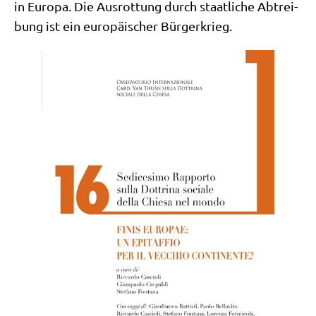
in Euro­pa. Die Aus­rot­tung durch staat­li­che Abtrei­
bung ist ein euro­päi­scher Bürgerkrieg.