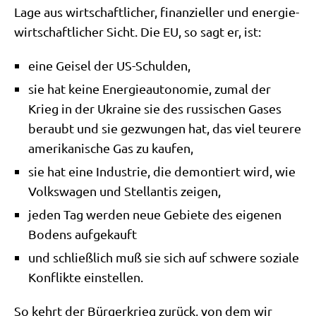
Lage aus wirt­schaft­li­cher, finan­zi­el­ler und ener­gie­
wirt­schaft­li­cher Sicht. Die EU, so sagt er, ist:
eine Gei­sel der US-Schulden,
sie hat kei­ne Ener­gie­au­to­no­mie, zumal der
Krieg in der Ukrai­ne sie des rus­si­schen Gases
beraubt und sie gezwun­gen hat, das viel teu­re­re
ame­ri­ka­ni­sche Gas zu kaufen,
sie hat eine Indu­strie, die demon­tiert wird, wie
Volks­wa­gen und Stellan­tis zeigen,
jeden Tag wer­den neue Gebie­te des eige­nen
Bodens aufgekauft
und schließ­lich muß sie sich auf schwe­re sozia­le
Kon­flik­te einstellen.
So kehrt der Bür­ger­krieg zurück, von dem wir