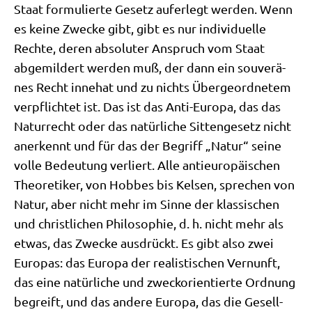
Staat for­mu­lier­te Gesetz auf­er­legt wer­den. Wenn
es kei­ne Zwecke gibt, gibt es nur indi­vi­du­el­le
Rech­te, deren abso­lu­ter Anspruch vom Staat
abge­mil­dert wer­den muß, der dann ein sou­ve­rä­
nes Recht inne­hat und zu nichts Über­ge­ord­ne­tem
ver­pflich­tet ist. Das ist das Anti-Euro­pa, das das
Natur­recht oder das natür­li­che Sit­ten­ge­setz nicht
aner­kennt und für das der Begriff „Natur“ sei­ne
vol­le Bedeu­tung ver­liert. Alle anti­eu­ro­päi­schen
Theo­re­ti­ker, von Hob­bes bis Kel­sen, spre­chen von
Natur, aber nicht mehr im Sin­ne der klas­si­schen
und christ­li­chen Phi­lo­so­phie, d. h. nicht mehr als
etwas, das Zwecke aus­drückt. Es gibt also zwei
Euro­pas: das Euro­pa der rea­li­sti­schen Ver­nunft,
das eine natür­li­che und zweck­ori­en­tier­te Ord­nung
begreift, und das ande­re Euro­pa, das die Gesell­