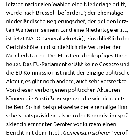
letz­ten natio­na­len Wah­len eine Nie­der­la­ge erlitt,
wur­de nach Brüs­sel „beför­dert“; der ehe­ma­li­ge
nie­der­län­di­sche Regie­rungs­chef, der bei den letz­
ten Wah­len in sei­nem Land eine Nie­der­la­ge erlitt,
ist jetzt NATO-Gene­ral­se­kre­tär), ein­schließ­lich der
Gerichts­hö­fe, und schließ­lich die Ver­tre­ter der
Mit­glied­staa­ten. Die EU ist ein drei­köp­fi­ges Unge­
heu­er. Das EU-Par­la­ment erläßt kei­ne Geset­ze und
die EU-Kom­mis­si­on ist nicht der ein­zi­ge poli­ti­sche
Akteur, es gibt noch ande­re, auch sehr ver­steck­te.
Von die­sen ver­bor­ge­nen poli­ti­schen Akteu­ren
kön­nen die Anstö­ße aus­ge­hen, die wir nicht gut­
hei­ßen. So hat bei­spiels­wei­se der ehe­ma­li­ge fin­ni­
sche Staats­prä­si­dent als von der Kom­mis­si­ons­prä­
si­den­tin ernann­ter Bera­ter vor kur­zem einen
Bericht mit dem Titel „
Gemein­sam siche­rer
“ ver­öf­