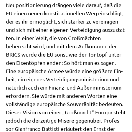
Neu­po­si­tio­nie­rung drän­gen vie­le dar­auf, daß die
EU einen neu­en kon­sti­tu­tio­nel­len Weg ein­schlägt,
der es ihr ermög­licht, sich stär­ker zu ver­ei­ni­gen
und sich mit einer eige­nen Ver­tei­di­gung aus­zu­stat­
ten. In einer Welt, die von Groß­mäch­ten
beherrscht wird, und mit dem Auf­kom­men der
BRICS wür­de die EU sonst wie der Ton­topf unter
den Eisen­töp­fen enden: So hört man es sagen.
Eine euro­päi­sche Armee wür­de eine grö­ße­re Ein­
heit, ein eige­nes Ver­tei­di­gungs­mi­ni­ste­ri­um und
natür­lich auch ein Finanz- und Außen­mi­ni­ste­ri­um
erfor­dern. Sie wür­de mit ande­ren Wor­ten eine
voll­stän­di­ge euro­päi­sche Sou­ve­rä­ni­tät bedeu­ten.
Die­ser Visi­on von einer „Groß­macht“ Euro­pa steht
jedoch die der­zei­ti­ge Mise­re gegen­über. Pro­fes­
sor Gian­fran­co Bat­ti­sti erläu­tert den Ernst der