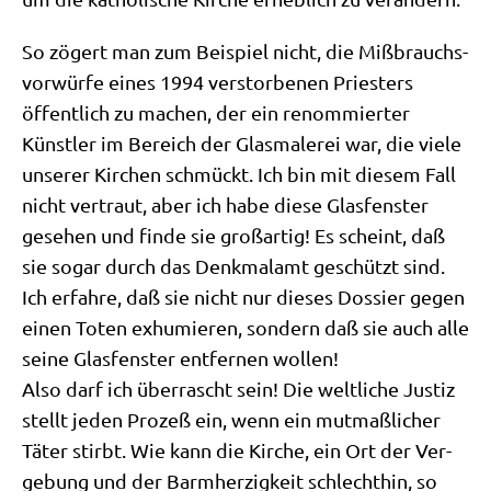
So zögert man zum Bei­spiel nicht, die Miß­brauchs­
vor­wür­fe eines 1994 ver­stor­be­nen Prie­sters
öffent­lich zu machen, der ein renom­mier­ter
Künst­ler im Bereich der Glas­ma­le­rei war, die vie­le
unse­rer Kir­chen schmückt. Ich bin mit die­sem Fall
nicht ver­traut, aber ich habe die­se Glas­fen­ster
gese­hen und fin­de sie groß­ar­tig! Es scheint, daß
sie sogar durch das Denk­mal­amt geschützt sind.
Ich erfah­re, daß sie nicht nur die­ses Dos­sier gegen
einen Toten exhu­mie­ren, son­dern daß sie auch alle
sei­ne Glas­fen­ster ent­fer­nen wol­len!
Also darf ich über­rascht sein! Die welt­li­che Justiz
stellt jeden Pro­zeß ein, wenn ein mut­maß­li­cher
Täter stirbt. Wie kann die Kir­che, ein Ort der Ver­
ge­bung und der Barm­her­zig­keit schlecht­hin, so