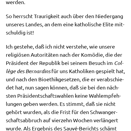
werden.
So herrscht Trau­rig­keit auch über den Nie­der­gang
unse­res Lan­des, an dem eine katho­li­sche Eli­te mit­
schul­dig ist!
Ich geste­he, daß ich nicht ver­ste­he, wie unse­re
reli­giö­sen Auto­ri­tä­ten nach der Komö­die, die der
Prä­si­dent der Repu­blik bei sei­nem Besuch im
Col­
lè­ge des
Ber­nard­ins
für uns Katho­li­ken gespielt hat,
und nach den Bio­ethik­ge­set­zen, die er ver­ab­schie­
det hat, nun sagen kön­nen, daß sie bei den näch­
sten Prä­si­dent­schafts­wah­len kei­ne Wahl­emp­feh­
lun­gen geben wer­den. Es stimmt, daß sie nicht
gehört wur­den, als die Frist für den Schwan­ger­
schafts­ab­bruch auf vier­zehn Wochen ver­län­gert
wur­de. Als Ergeb­nis des Sau­vé-Berichts schämt