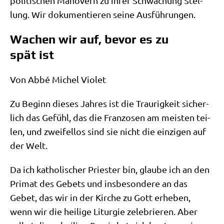
poli­ti­schen Manö­vern zu ihrer Schwä­chung Stel­
lung. Wir doku­men­tie­ren sei­ne Ausführungen.
Wachen wir auf, bevor es zu
spät ist
Von Abbé Michel Violet
Zu Beginn die­ses Jah­res ist die Trau­rig­keit sicher­
lich das Gefühl, das die Fran­zo­sen am mei­sten tei­
len, und zwei­fel­los sind sie nicht die ein­zi­gen auf
der Welt.
Da ich katho­li­scher Prie­ster bin, glau­be ich an den
Pri­mat des Gebets und ins­be­son­de­re an das
Gebet, das wir in der Kir­che zu Gott erhe­ben,
wenn wir die hei­li­ge Lit­ur­gie zele­brie­ren. Aber