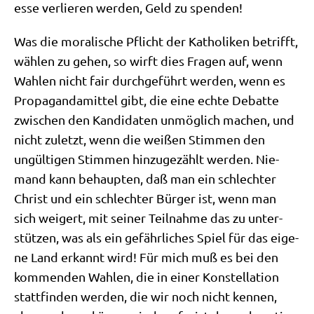
es­se ver­lie­ren wer­den, Geld zu spenden!
Was die mora­li­sche Pflicht der Katho­li­ken betrifft,
wäh­len zu gehen, so wirft dies Fra­gen auf, wenn
Wah­len nicht fair durch­ge­führt wer­den, wenn es
Pro­pa­gan­da­mit­tel gibt, die eine ech­te Debat­te
zwi­schen den Kan­di­da­ten unmög­lich machen, und
nicht zuletzt, wenn die wei­ßen Stim­men den
ungül­ti­gen Stim­men hin­zu­ge­zählt wer­den. Nie­
mand kann behaup­ten, daß man ein schlech­ter
Christ und ein schlech­ter Bür­ger ist, wenn man
sich wei­gert, mit sei­ner Teil­nah­me das zu unter­
stüt­zen, was als ein gefähr­li­ches Spiel für das eige­
ne Land erkannt wird! Für mich muß es bei den
kom­men­den Wah­len, die in einer Kon­stel­la­ti­on
statt­fin­den wer­den, die wir noch nicht ken­nen,