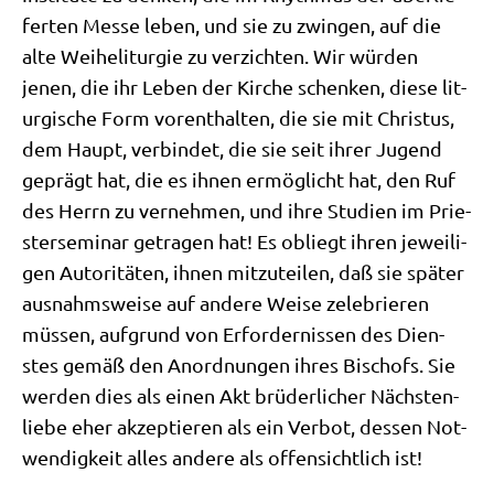
fer­ten Mes­se leben, und sie zu zwin­gen, auf die
alte Wei­he­lit­ur­gie zu ver­zich­ten. Wir wür­den
jenen, die ihr Leben der Kir­che schen­ken, die­se lit­
ur­gi­sche Form vor­ent­hal­ten, die sie mit Chri­stus,
dem Haupt, ver­bin­det, die sie seit ihrer Jugend
geprägt hat, die es ihnen ermög­licht hat, den Ruf
des Herrn zu ver­neh­men, und ihre Stu­di­en im Prie­
ster­se­mi­nar getra­gen hat! Es obliegt ihren jewei­li­
gen Auto­ri­tä­ten, ihnen mit­zu­tei­len, daß sie spä­ter
aus­nahms­wei­se auf ande­re Wei­se zele­brie­ren
müs­sen, auf­grund von Erfor­der­nis­sen des Dien­
stes gemäß den Anord­nun­gen ihres Bischofs. Sie
wer­den dies als einen Akt brü­der­li­cher Näch­sten­
lie­be eher akzep­tie­ren als ein Ver­bot, des­sen Not­
wen­dig­keit alles ande­re als offen­sicht­lich ist!