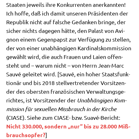
Staa­ten jeweils ihre Kon­kur­ren­ten aner­kann­ten!
Ich hof­fe, daß ich damit unse­ren Prä­si­den­ten der
Repu­blik nicht auf fal­sche Gedan­ken brin­ge, der
sicher nichts dage­gen hät­te, den Palast von Avi­
gnon einem Gegen­papst zur Ver­fü­gung zu stel­len,
der von einer unab­hän­gi­gen Kar­di­nals­kom­mis­si­on
gewählt wird, die auch Frau­en und Lai­en offen­
steht und – war­um nicht – von Herrn Jean-Marc
Sau­vé gelei­tet wird. [Sau­vé, ein hoher Staats­funk­
tio­när und bis 2018 stell­ver­tre­ten­der Vor­sit­zen­
der des ober­sten fran­zö­si­schen Ver­wal­tungs­ge­
rich­tes, ist Vor­sit­zen­der der
Unab­hän­gi­gen Kom­
mis­si­on für sexu­el­len Miss­brauch in der Kir­che
(CIASE). Sie­he zum CIASE- bzw. Sua­vé-Bericht:
Nicht 330.000, son­dern „nur“ bis zu 28.000 Miß­
brauchs­op­fer?
]