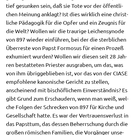
tief gesun­ken sein, daß sie Tote vor der öffent­li­
chen Mei­nung anklagt? Ist dies wirk­lich eine christ­
li­che Päd­ago­gik für die Opfer und ein Zeug­nis für
die Welt? Wol­len wir die trau­ri­ge Lei­chen­syn­ode
von 897 wie­der ein­füh­ren, bei der die sterb­li­chen
Über­re­ste von Papst For­mos­us für einen Pro­zeß
exhu­miert wur­den? Wol­len wir die­sen seit 28 Jah­
ren bestat­te­ten Prie­ster aus­gra­ben, um das, was
von ihm übrig­ge­blie­ben ist, vor das von der CIASE
emp­foh­le­ne kano­ni­sche Gericht zu stel­len,
anschei­nend mit bischöf­li­chem Ein­ver­ständ­nis? Es
gibt Grund zum Erschau­dern, wenn man weiß, wel­
che Fol­gen der Schrecken von 897 für Kir­che und
Gesell­schaft hat­te. Es war der Ver­trau­ens­ver­lust in
das Papst­tum, das des­sen Beherr­schung durch die
gro­ßen römi­schen Fami­li­en, die Vor­gän­ger unse­