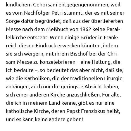
kind­li­chem Gehor­sam ent­ge­gen­ge­nom­men, weil
es vom Nach­fol­ger Petri stammt, der es mit sei­ner
Sor­ge dafür begrün­det, daß aus der über­lie­fer­ten
Mes­se nach dem Meß­buch von 1962 kei­ne Par­al­
lel­kir­che ent­steht. Wenn eini­ge Brü­der in Frank­
reich die­sen Ein­druck erwecken könn­ten, indem
sie sich wei­gern, mit ihrem Bischof bei der Chri­
sam-Mes­se zu kon­ze­le­brie­ren – eine Hal­tung, die
ich bedau­re –, so bedeu­tet das aber nicht, daß sie,
wie die Katho­li­ken, die der tra­di­tio­nel­len Lit­ur­gie
anhän­gen, auch nur die gering­ste Absicht haben,
sich einer ande­ren Kir­che anzu­schlie­ßen. Für alle,
die ich in mei­nem Land ken­ne, gibt es nur eine
katho­li­sche Kir­che, deren Papst Fran­zis­kus heißt,
und es kann kei­ne ande­re geben!