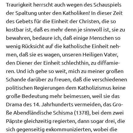
Trau­rig­keit herrscht auch wegen des Schau­spiels
der Spal­tung unter den Katho­li­ken! In die­ser Zeit
des Gebets für die Ein­heit der Chri­sten, die so
kost­bar ist, daß es mehr denn je sinn­voll ist, sie zu
bewah­ren, bedau­re ich, daß eini­ge Men­schen so
wenig Rück­sicht auf die katho­li­sche Ein­heit neh­
men, daß sie es wagen, unse­ren Hei­li­gen Vater,
den Die­ner der Ein­heit schlecht­hin, zu dif­fa­mie­
ren. Und ich gehe so weit, mich zu mei­ner gro­ßen
Schan­de dar­über zu freu­en, daß die ver­schie­de­nen
poli­ti­schen Regie­run­gen dem Katho­li­zis­mus kei­ne
gro­ße Bedeu­tung mehr bei­mes­sen, weil sie das
Dra­ma des 14. Jahr­hun­derts ver­mei­den, das Gro­
ße Abend­län­di­sche Schis­ma (1378), bei dem zwei
Päp­ste gleich­zei­tig regier­ten, dann sogar drei, die
sich gegen­sei­tig exkom­mu­ni­zier­ten, wobei die