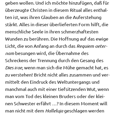
geben wol­len. Und ich möch­te hin­zu­fü­gen, daß für
über­zeug­te Chri­sten in die­sem Ritu­al alles ent­hal­
ten ist, was ihren Glau­ben an die Auf­er­ste­hung
stärkt. Alles in die­ser über­lie­fer­ten Form hilft, die
mensch­li­che See­le in ihren schmerz­haf­te­sten
Wun­den zu berüh­ren. Die Hoff­nung auf das ewi­ge
Licht, die von Anfang an durch das
Requi­em aeter­
nam
besun­gen wird, die Über­nah­me des
Schreckens der Tren­nung durch den Gesang des
Dies irae
, wenn man sich die Mühe gemacht hat, es
zu ver­ste­hen! Bricht nicht alles zusam­men und ver­
mit­telt den Ein­druck des Welt­un­ter­gangs und
manch­mal auch mit einer tief­sit­zen­den Wut, wenn
man vom Tod des klei­nen Bru­ders oder der klei­
nen Schwe­ster erfährt …? In die­sem Moment will
man nicht mit dem
Hal­le­lu­ja
geschla­gen wer­den