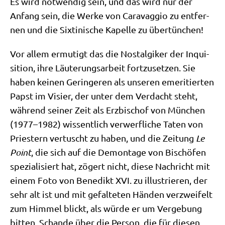
Es wird not­wen­dig sein, und das wird nur der
Anfang sein, die Wer­ke von Cara­vag­gio zu ent­fer­
nen und die Six­ti­ni­sche Kapel­le zu übertünchen!
Vor allem ermu­tigt das die Nost­al­gi­ker der Inqui­
si­ti­on, ihre Läu­te­rungs­ar­beit fort­zu­set­zen. Sie
haben kei­nen Gerin­ge­ren als unse­ren eme­ri­tier­ten
Papst im Visier, der unter dem Ver­dacht steht,
wäh­rend sei­ner Zeit als Erz­bi­schof von Mün­chen
(1977–1982) wis­sent­lich ver­werf­li­che Taten von
Prie­stern ver­tuscht zu haben, und die Zei­tung
Le
Point
, die sich auf die Demon­ta­ge von Bischö­fen
spe­zia­li­siert hat, zögert nicht, die­se Nach­richt mit
einem Foto von Bene­dikt XVI. zu illu­strie­ren, der
sehr alt ist und mit gefal­te­ten Hän­den ver­zwei­felt
zum Him­mel blickt, als wür­de er um Ver­ge­bung
bit­ten. Schan­de über die Per­son, die für die­sen