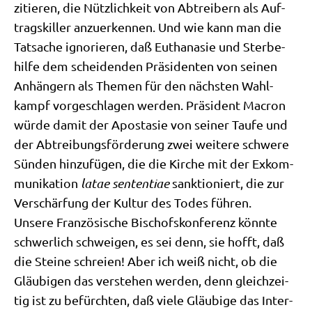
zitie­ren, die Nütz­lich­keit von Abtrei­bern als Auf­
trags­kil­ler anzu­er­ken­nen. Und wie kann man die
Tat­sa­che igno­rie­ren, daß Eutha­na­sie und Ster­be­
hil­fe dem schei­den­den Prä­si­den­ten von sei­nen
Anhän­gern als The­men für den näch­sten Wahl­
kampf vor­ge­schla­gen wer­den. Prä­si­dent Macron
wür­de damit der Apo­sta­sie von sei­ner Tau­fe und
der Abtrei­bungs­för­de­rung zwei wei­te­re schwe­re
Sün­den hin­zu­fü­gen, die die Kir­che mit der Exkom­
mu­ni­ka­ti­on
latae sen­ten­tiae
sank­tio­niert, die zur
Ver­schär­fung der Kul­tur des Todes füh­ren.
Unse­re Fran­zö­si­sche Bischofs­kon­fe­renz könn­te
schwer­lich schwei­gen, es sei denn, sie hofft, daß
die Stei­ne schrei­en! Aber ich weiß nicht, ob die
Gläu­bi­gen das ver­ste­hen wer­den, denn gleich­zei­
tig ist zu befürch­ten, daß vie­le Gläu­bi­ge das Inter­