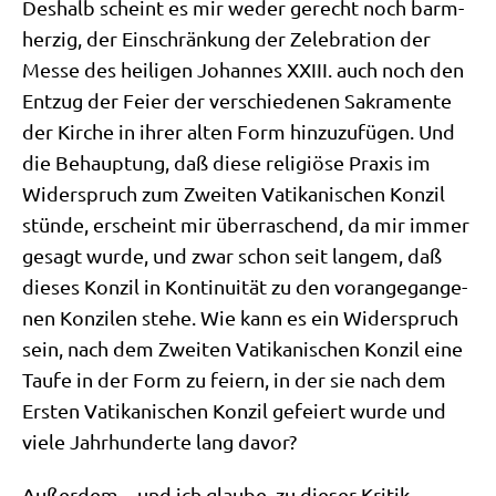
Des­halb scheint es mir weder gerecht noch barm­
her­zig, der Ein­schrän­kung der Zele­bra­ti­on der
Mes­se des hei­li­gen Johan­nes XXIII. auch noch den
Ent­zug der Fei­er der ver­schie­de­nen Sakra­men­te
der Kir­che in ihrer alten Form hin­zu­zu­fü­gen. Und
die Behaup­tung, daß die­se reli­giö­se Pra­xis im
Wider­spruch zum Zwei­ten Vati­ka­ni­schen Kon­zil
stün­de, erscheint mir über­ra­schend, da mir immer
gesagt wur­de, und zwar schon seit lan­gem, daß
die­ses Kon­zil in Kon­ti­nui­tät zu den vor­an­ge­gan­ge­
nen Kon­zi­len ste­he. Wie kann es ein Wider­spruch
sein, nach dem Zwei­ten Vati­ka­ni­schen Kon­zil eine
Tau­fe in der Form zu fei­ern, in der sie nach dem
Ersten Vati­ka­ni­schen Kon­zil gefei­ert wur­de und
vie­le Jahr­hun­der­te lang davor?
Außer­dem – und ich glau­be, zu die­ser Kri­tik