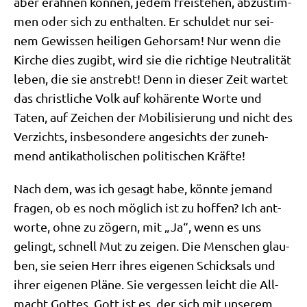
aber erah­nen kön­nen, jedem frei­ste­hen, abzu­stim­
men oder sich zu ent­hal­ten. Er schul­det nur sei­
nem Gewis­sen hei­li­gen Gehor­sam! Nur wenn die
Kir­che dies zugibt, wird sie die rich­ti­ge Neu­tra­li­tät
leben, die sie anstrebt! Denn in die­ser Zeit war­tet
das christ­li­che Volk auf kohä­ren­te Wor­te und
Taten, auf Zei­chen der Mobi­li­sie­rung und nicht des
Ver­zichts, ins­be­son­de­re ange­sichts der zuneh­
mend anti­ka­tho­li­schen poli­ti­schen Kräfte!
Nach dem, was ich gesagt habe, könn­te jemand
fra­gen, ob es noch mög­lich ist zu hof­fen? Ich ant­
wor­te, ohne zu zögern, mit „Ja“, wenn es uns
gelingt, schnell Mut zu zei­gen. Die Men­schen glau­
ben, sie sei­en Herr ihres eige­nen Schick­sals und
ihrer eige­nen Plä­ne. Sie ver­ges­sen leicht die All­
macht Got­tes. Gott ist es, der sich mit unse­rem