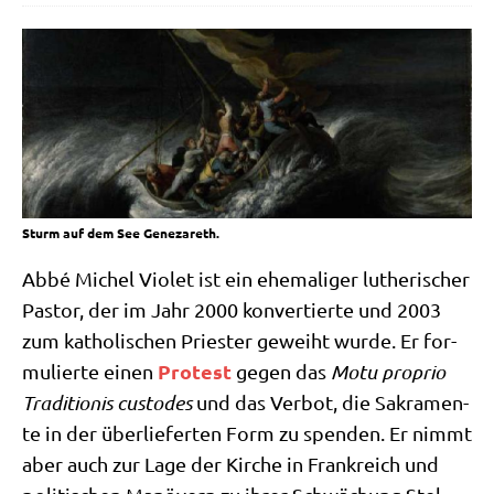
Sturm auf dem See Genezareth.
Abbé Michel Vio­let ist ein ehe­ma­li­ger luthe­ri­scher
Pastor, der im Jahr 2000 kon­ver­tier­te und 2003
zum katho­li­schen Prie­ster geweiht wur­de. Er for­
Pro­test
mu­lier­te einen
gegen das
Motu pro­prio
Tra­di­tio­nis cus­to­des
und das Ver­bot, die Sakra­men­
te in der über­lie­fer­ten Form zu spen­den. Er nimmt
aber auch zur Lage der Kir­che in Frank­reich und