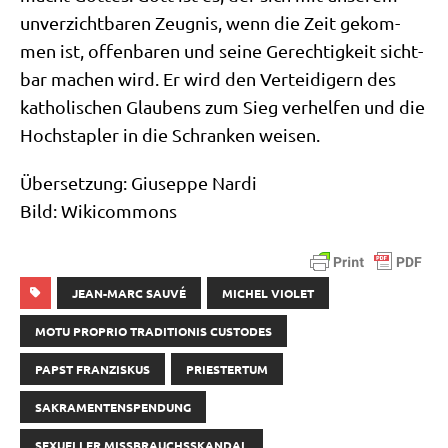
unver­zicht­ba­ren Zeug­nis, wenn die Zeit gekom­
men ist, offen­ba­ren und sei­ne Gerech­tig­keit sicht­
bar machen wird. Er wird den Ver­tei­di­gern des
katho­li­schen Glau­bens zum Sieg ver­hel­fen und die
Hoch­stap­ler in die Schran­ken weisen.
Über­set­zung: Giu­sep­pe Nar­di
Bild: Wiki­com­mons
JEAN-MARC SAUVÉ
MICHEL VIOLET
MOTU PROPRIO TRADITIONIS CUSTODES
PAPST FRANZISKUS
PRIESTERTUM
SAKRAMENTENSPENDUNG
SEXUELLER MISSBRAUCHSSKANDAL