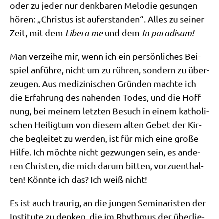
oder zu jeder nur denk­ba­ren Melo­die gesun­gen
hören: „Chri­stus ist auf­er­stan­den“. Alles zu sei­ner
Zeit, mit dem
Libe­ra me
und dem
In para­di­sum!
Man ver­zei­he mir, wenn ich ein per­sön­li­ches Bei­
spiel anfüh­re, nicht um zu rüh­ren, son­dern zu über­
zeu­gen. Aus medi­zi­ni­schen Grün­den mach­te ich
die Erfah­rung des nahen­den Todes, und die Hoff­
nung, bei mei­nem letz­ten Besuch in einem katho­li­
schen Hei­lig­tum von die­sem alten Gebet der Kir­
che beglei­tet zu wer­den, ist für mich eine gro­ße
Hil­fe. Ich möch­te nicht gezwun­gen sein, es ande­
ren Chri­sten, die mich dar­um bit­ten, vor­zu­ent­hal­
ten! Könn­te ich das? Ich weiß nicht!
Es ist auch trau­rig, an die jun­gen Semi­na­ri­sten der
Insti­tu­te zu den­ken, die im Rhyth­mus der über­lie­