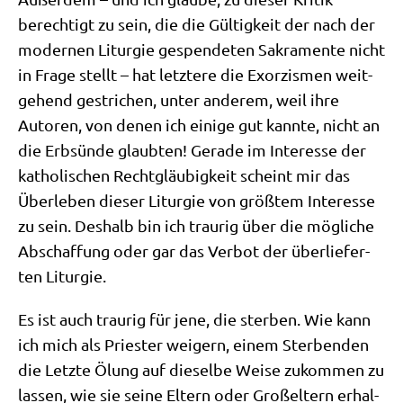
berech­tigt zu sein, die die Gül­tig­keit der nach der
moder­nen Lit­ur­gie gespen­de­ten Sakra­men­te nicht
in Fra­ge stellt – hat letz­te­re die Exor­zis­men weit­
ge­hend gestri­chen, unter ande­rem, weil ihre
Autoren, von denen ich eini­ge gut kann­te, nicht an
die Erb­sün­de glaub­ten! Gera­de im Inter­es­se der
katho­li­schen Recht­gläu­big­keit scheint mir das
Über­le­ben die­ser Lit­ur­gie von größ­tem Inter­es­se
zu sein. Des­halb bin ich trau­rig über die mög­li­che
Abschaf­fung oder gar das Ver­bot der über­lie­fer­
ten Liturgie.
Es ist auch trau­rig für jene, die ster­ben. Wie kann
ich mich als Prie­ster wei­gern, einem Ster­ben­den
die Letz­te Ölung auf die­sel­be Wei­se zukom­men zu
las­sen, wie sie sei­ne Eltern oder Groß­el­tern erhal­