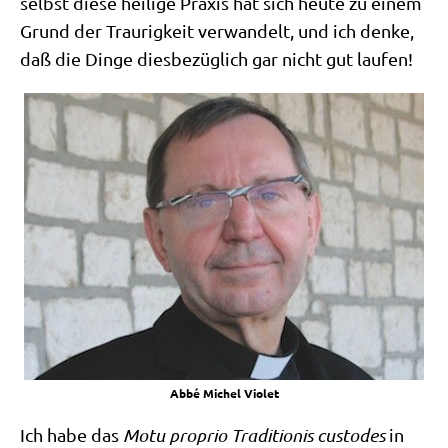
selbst die­se hei­li­ge Pra­xis hat sich heu­te zu einem
Grund der Trau­rig­keit ver­wan­delt, und ich den­ke,
daß die Din­ge dies­be­züg­lich gar nicht gut laufen!
Abbé Michel Violet
Ich habe das
M
otu pro­prio Tra­di­tio­nis cus­to­des
in