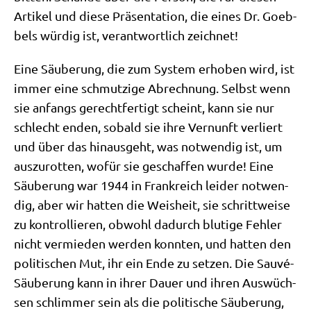
Arti­kel und die­se Prä­sen­ta­ti­on, die eines Dr. Goeb­
bels wür­dig ist, ver­ant­wort­lich zeichnet!
Eine Säu­be­rung, die zum System erho­ben wird, ist
immer eine schmut­zi­ge Abrech­nung. Selbst wenn
sie anfangs gerecht­fer­tigt scheint, kann sie nur
schlecht enden, sobald sie ihre Ver­nunft ver­liert
und über das hin­aus­geht, was not­wen­dig ist, um
aus­zu­rot­ten, wofür sie geschaf­fen wur­de! Eine
Säu­be­rung war 1944 in Frank­reich lei­der not­wen­
dig, aber wir hat­ten die Weis­heit, sie schritt­wei­se
zu kon­trol­lie­ren, obwohl dadurch blu­ti­ge Feh­ler
nicht ver­mie­den wer­den konn­ten, und hat­ten den
poli­ti­schen Mut, ihr ein Ende zu set­zen. Die Sau­vé-
Säu­be­rung kann in ihrer Dau­er und ihren Aus­wüch­
sen schlim­mer sein als die poli­ti­sche Säu­be­rung,