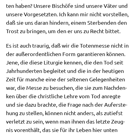
ten haben? Unse­re Bischö­fe sind unse­re Väter und
unse­re Vor­ge­setz­ten. Ich kann mir nicht vor­stel­len,
daß sie uns dar­an hin­dern, einem Ster­ben­den den
Trost zu brin­gen, um den er uns zu Recht bittet.
Es ist auch trau­rig, daß wir die Toten­mes­se nicht in
der außer­or­dent­li­chen Form garan­tie­ren kön­nen.
Jene, die die­se Lit­ur­gie ken­nen, die den Tod seit
Jahr­hun­der­ten beglei­tet und die in der heu­ti­gen
Zeit für man­che eine der sel­te­nen Gele­gen­hei­ten
war, die Mes­se zu besu­chen, die sie zum Nach­den­
ken über die christ­li­che Leh­re vom Tod anreg­te
und sie dazu brach­te, die Fra­ge nach der Auf­er­ste­
hung zu stel­len, kön­nen nicht anders, als zutiefst
ver­letzt zu sein, wenn man ihnen das letz­te Zeug­
nis vor­ent­hält, das sie für ihr Leben hier unten