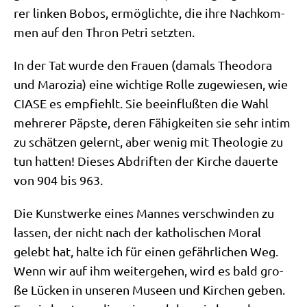
rer lin­ken Bobos, ermög­lich­te, die ihre Nach­kom­
men auf den Thron Petri setzten.
In der Tat wur­de den Frau­en (damals Theodo­ra
und Maro­zia) eine wich­ti­ge Rol­le zuge­wie­sen, wie
CIASE es emp­fiehlt. Sie beein­fluß­ten die Wahl
meh­re­rer Päp­ste, deren Fähig­kei­ten sie sehr intim
zu schät­zen gelernt, aber wenig mit Theo­lo­gie zu
tun hat­ten! Die­ses Abdrif­ten der Kir­che dau­er­te
von 904 bis 963.
Die Kunst­wer­ke eines Man­nes ver­schwin­den zu
las­sen, der nicht nach der katho­li­schen Moral
gelebt hat, hal­te ich für einen gefähr­li­chen Weg.
Wenn wir auf ihm wei­ter­ge­hen, wird es bald gro­
ße Lücken in unse­ren Muse­en und Kir­chen geben.