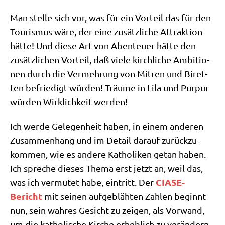
Man stel­le sich vor, was für ein Vor­teil das für den
Tou­ris­mus wäre, der eine zusätz­li­che Attrak­ti­on
hät­te! Und die­se Art von Aben­teu­er hät­te den
zusätz­li­chen Vor­teil, daß vie­le kirch­li­che Ambi­tio­
nen durch die Ver­meh­rung von Mit­ren und Biret­
ten befrie­digt wür­den! Träu­me in Lila und Pur­pur
wür­den Wirk­lich­keit werden!
Ich wer­de Gele­gen­heit haben, in einem ande­ren
Zusam­men­hang und im Detail dar­auf zurück­zu­
kom­men, wie es ande­re Katho­li­ken getan haben.
Ich spre­che die­ses The­ma erst jetzt an, weil das,
CIA­SE-
was ich ver­mu­tet habe, ein­tritt. Der
Bericht
mit sei­nen auf­ge­bläh­ten Zah­len beginnt
nun, sein wah­res Gesicht zu zei­gen, als Vor­wand,
um die katho­li­sche Kir­che erheb­lich zu verändern.