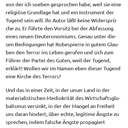
von der ich soeben gespro­chen habe, weil sie eine
reli­giö­se Grund­la­ge hat und ein Instru­ment der
Tugend sein will. Ihr Autor läßt kei­ne Wider­sprü­
che zu. Er führ­te den Vor­sitz bei der Abfas­sung
eines neu­en Deu­te­ro­no­mi­ums. Genau unter die­
sen Bedin­gun­gen hat Robes­pierre in gutem Glau­
ben den Ter­ror ins Leben geru­fen und sich zum
Füh­rer der Par­tei des Guten, weil der Tugend,
erklärt! Wol­len wir im Namen eben die­ser Tugend
eine Kir­che des Terrors?
Und das in einer Zeit, in der unser Land in der
mate­ria­li­sti­schen Medio­kri­tät des Wirt­schafts­glo­
ba­lis­mus ver­sinkt, in der der Man­gel an Frei­heit
uns dar­an hin­dert, über ech­te, legi­ti­me Äng­ste zu
spre­chen, indem fal­sche Äng­ste pro­pa­giert