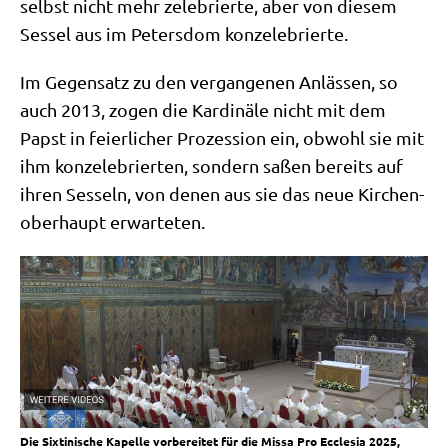
selbst nicht mehr zele­brier­te, aber von die­sem
Ses­sel aus im Peters­dom konzelebrierte.
Im Gegen­satz zu den ver­gan­ge­nen Anläs­sen, so
auch 2013, zogen die Kar­di­nä­le nicht mit dem
Papst in fei­er­li­cher Pro­zes­si­on ein, obwohl sie mit
ihm kon­ze­le­brier­ten, son­dern saßen bereits auf
ihren Ses­seln, von denen aus sie das neue Kir­chen­
ober­haupt erwarteten.
Die Six­ti­ni­sche Kapel­le vor­be­rei­tet für die Mis­sa Pro Eccle­sia 2025,