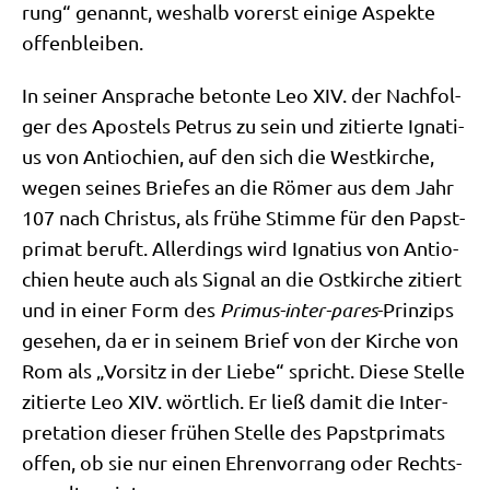
rung“ genannt, wes­halb vor­erst eini­ge Aspek­te
offenbleiben.
In sei­ner Anspra­che beton­te Leo XIV. der Nach­fol­
ger des Apo­stels Petrus zu sein und zitier­te Igna­ti­
us von Antio­chi­en, auf den sich die West­kir­che,
wegen sei­nes Brie­fes an die Römer aus dem Jahr
107 nach Chri­stus, als frü­he Stim­me für den Papst­
pri­mat beruft. Aller­dings wird Igna­ti­us von Antio­
chi­en heu­te auch als Signal an die Ost­kir­che zitiert
und in einer Form des
Pri­mus-inter-pares
-Prin­zips
gese­hen, da er in sei­nem Brief von der Kir­che von
Rom als „Vor­sitz in der Lie­be“ spricht. Die­se Stel­le
zitier­te Leo XIV. wört­lich. Er ließ damit die Inter­
pre­ta­ti­on die­ser frü­hen Stel­le des Papst­pri­mats
offen, ob sie nur einen Ehren­vor­rang oder Rechts­