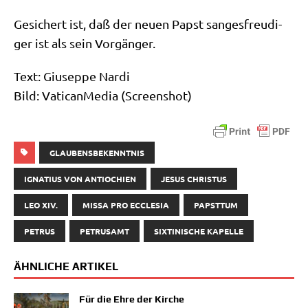
Gesi­chert ist, daß der neu­en Papst san­ges­freu­di­
ger ist als sein Vorgänger.
Text: Giu­sep­pe Nar­di
Bild: Vati­can­Me­dia (Screen­shot)
GLAUBENSBEKENNTNIS
IGNATIUS VON ANTIOCHIEN
JESUS CHRISTUS
LEO XIV.
MISSA PRO ECCLESIA
PAPSTTUM
PETRUS
PETRUSAMT
SIXTINISCHE KAPELLE
ÄHNLICHE ARTIKEL
Für die Ehre der Kirche