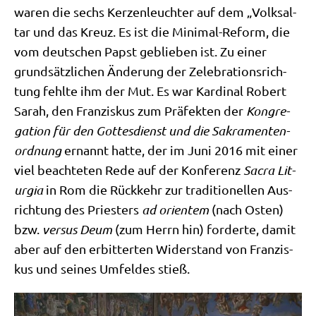
waren die sechs Ker­zen­leuch­ter auf dem „Volks­al­
tar und das Kreuz. Es ist die Mini­mal-Reform, die
vom deut­schen Papst geblie­ben ist. Zu einer
grund­sätz­li­chen Ände­rung der Zele­bra­ti­ons­rich­
tung fehl­te ihm der Mut. Es war Kar­di­nal Robert
Sarah, den Fran­zis­kus zum Prä­fek­ten der
Kon­gre­
ga­ti­on für den Got­tes­dienst und die Sakra­men­ten­
ord­nung
ernannt hat­te, der im Juni 2016 mit einer
viel beach­te­ten Rede auf der Kon­fe­renz
Sacra Lit­
ur­gia
in Rom die Rück­kehr zur tra­di­tio­nel­len Aus­
rich­tung des Prie­sters
ad ori­en­tem
(nach Osten)
bzw.
ver­sus Deum
(zum Herrn hin) for­der­te, damit
aber auf den erbit­ter­ten Wider­stand von Fran­zis­
kus und sei­nes Umfel­des stieß.