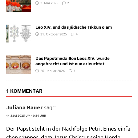
2. Mai 2025
2
Leo XIV. und das jüdische Tikkun olam
21. Oktober 2025
4
Das Papstmedaillon Leos XIV. wurde
angebracht und ist nun erleuchtet
26. Januar 2026
1
1 KOMMENTAR
Juliana Bauer
sagt:
11. MAI 2025 UM 10:34 UHR
Der Papst steht in der Nach­fol­ge Petri. Eines ein­fa­
chen Man­nes, dem Jesus Chri­stus sei­ne Her­de