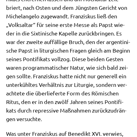
briert, nach Osten und dem Jüng­sten Gericht von
Michel­an­ge­lo zuge­wandt. Fran­zis­kus ließ den
„Volks­al­tar“ für sei­ne erste Mes­se als Papst wie­
der in die Six­ti­ni­sche Kapel­le zurück­brin­gen. Es
war der zwei­te auf­fäl­li­ge Bruch, den der argen­ti­ni­
sche Papst in lit­ur­gi­schen Fra­gen gleich am Beginn
sei­nes Pon­ti­fi­kats voll­zog. Die­se bei­den Gesten
waren pro­gram­ma­ti­scher Natur, wie sich bald zei­
gen soll­te. Fran­zis­kus hat­te nicht nur gene­rell ein
unter­kühl­tes Ver­hält­nis zur Lit­ur­gie, son­dern ver­
ach­te­te die über­lie­fer­te Form des Römi­schen
Ritus, den er in den zwölf Jah­ren sei­nes Pon­ti­fi­
kats durch repres­si­ve Maß­nah­men zurück­zu­drän­
gen versuchte.
Was unter Fran­zis­kus auf Bene­dikt XVI. ver­wies,