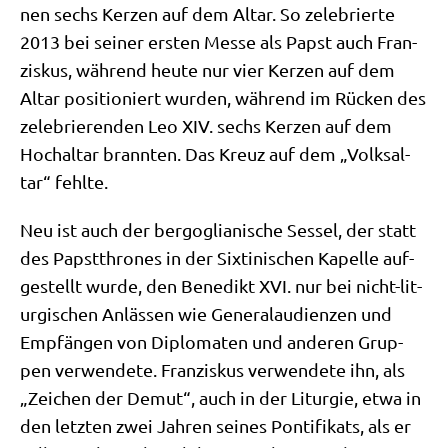
nen sechs Ker­zen auf dem Altar. So zele­brier­te
2013 bei sei­ner ersten Mes­se als Papst auch Fran­
zis­kus, wäh­rend heu­te nur vier Ker­zen auf dem
Altar posi­tio­niert wur­den, wäh­rend im Rücken des
zele­brie­ren­den Leo XIV. sechs Ker­zen auf dem
Hoch­al­tar brann­ten. Das Kreuz auf dem „Volks­al­
tar“ fehlte.
Neu ist auch der berg­o­glia­ni­sche Ses­sel, der statt
des Papst­thro­nes in der Six­ti­ni­schen Kapel­le auf­
ge­stellt wur­de, den Bene­dikt XVI. nur bei nicht-lit­
ur­gi­schen Anläs­sen wie Gene­ral­au­di­en­zen und
Emp­fän­gen von Diplo­ma­ten und ande­ren Grup­
pen ver­wen­de­te. Fran­zis­kus ver­wen­de­te ihn, als
„Zei­chen der Demut“, auch in der Lit­ur­gie, etwa in
den letz­ten zwei Jah­ren sei­nes Pon­ti­fi­kats, als er