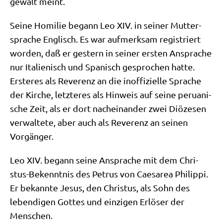
ge­walt meint.
Sei­ne Homi­lie begann Leo XIV. in sei­ner Mut­ter­
spra­che Eng­lisch. Es war auf­merk­sam regi­striert
wor­den, daß er gestern in sei­ner ersten Anspra­che
nur Ita­lie­nisch und Spa­nisch gespro­chen hat­te.
Erste­res als Reve­renz an die inof­fi­zi­el­le Spra­che
der Kir­che, letz­te­res als Hin­weis auf sei­ne perua­ni­
sche Zeit, als er dort nach­ein­an­der zwei Diö­ze­sen
ver­wal­te­te, aber auch als Reve­renz an sei­nen
Vorgänger.
Leo XIV. begann sei­ne Anspra­che mit dem Chri­
stus-Bekennt­nis des Petrus von Caesarea Phil­ip­pi.
Er bekann­te Jesus, den Chri­stus, als Sohn des
leben­di­gen Got­tes und ein­zi­gen Erlö­ser der
Menschen.