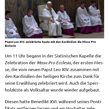
Papst Leo XIV. zelebrierte heute mit den Kardinälen die Missa Pro
Ecclesia
Um 11 Uhr begann in der Six­ti­ni­schen Kapel­le die
Zele­bra­ti­on der
Mis­sa Pro Eccle­sia
, der ersten Mes­
se, die vom neu­en Papst Leo XIV. zusam­men mit
den Kar­di­nä­len der hei­li­gen Kir­che zum Dank für
sei­ne Erwäh­lung zele­briert wird. Auch die Sperr­
holz­ki­ste als Volks­al­tar wur­de wie­der aufgebaut.
Die­sen hat­te Bene­dikt XVI. wäh­rend sei­nes Pon­ti­
fi­kats ent­fer­nen las­sen und am Hoch­al­tar zele­