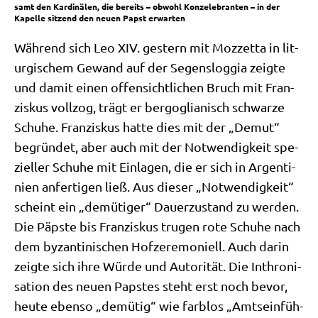
samt den Kar­di­nä­len, die bereits – obwohl Kon­ze­le­bran­ten – in der
Kapel­le sit­zend den neu­en Papst erwarten
Wäh­rend sich Leo XIV. gestern mit Moz­zet­ta in lit­
ur­gi­schem Gewand auf der Segens­log­gia zeig­te
und damit einen offen­sicht­li­chen Bruch mit Fran­
zis­kus voll­zog, trägt er berg­o­glia­nisch schwar­ze
Schu­he. Fran­zis­kus hat­te dies mit der „Demut“
begrün­det, aber auch mit der Not­wen­dig­keit spe­
zi­el­ler Schu­he mit Ein­la­gen, die er sich in Argen­ti­
ni­en anfer­ti­gen ließ. Aus die­ser „Not­wen­dig­keit“
scheint ein „demü­ti­ger“ Dau­er­zu­stand zu wer­den.
Die Päp­ste bis Fran­zis­kus tru­gen rote Schu­he nach
dem byzan­ti­ni­schen Hof­ze­re­mo­ni­ell. Auch dar­in
zeig­te sich ihre Wür­de und Auto­ri­tät. Die Inthro­ni­
sa­ti­on des neu­en Pap­stes steht erst noch bevor,
heu­te eben­so „demü­tig“ wie farb­los „Amts­ein­füh­