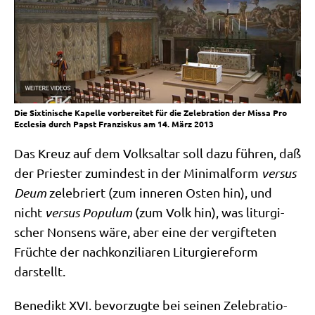
Die Six­ti­ni­sche Kapel­le vor­be­rei­tet für die Zele­bra­ti­on der Mis­sa Pro
Eccle­sia durch Papst Fran­zis­kus am 14. März 2013
Das Kreuz auf dem Volks­al­tar soll dazu füh­ren, daß
der Prie­ster zumin­dest in der Mini­mal­form
ver­sus
Deum
zele­briert (zum inne­ren Osten hin), und
nicht
ver­sus Popu­lum
(zum Volk hin), was lit­ur­gi­
scher Non­sens wäre, aber eine der ver­gif­te­ten
Früch­te der nach­kon­zi­lia­ren Lit­ur­gie­re­form
darstellt.
Bene­dikt XVI. bevor­zug­te bei sei­nen Zele­bra­tio­