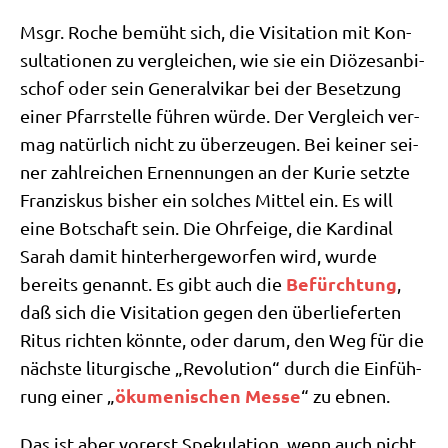
Msgr. Roche bemüht sich, die Visi­ta­ti­on mit Kon­
sul­ta­tio­nen zu ver­glei­chen, wie sie ein Diö­ze­san­bi­
schof oder sein Gene­ral­vi­kar bei der Beset­zung
einer Pfarr­stel­le füh­ren wür­de. Der Ver­gleich ver­
mag natür­lich nicht zu über­zeu­gen. Bei kei­ner sei­
ner zahl­rei­chen Ernen­nun­gen an der Kurie setz­te
Fran­zis­kus bis­her ein sol­ches Mit­tel ein. Es will
eine Bot­schaft sein. Die Ohr­fei­ge, die Kar­di­nal
Sarah damit hin­ter­her­ge­wor­fen wird, wur­de
Befürch­tung
bereits genannt. Es gibt auch die
,
daß sich die Visi­ta­ti­on gegen den über­lie­fer­ten
Ritus rich­ten könn­te, oder dar­um, den Weg für die
näch­ste lit­ur­gi­sche „Revo­lu­ti­on“ durch die Ein­füh­
öku­me­ni­schen Mes­se
rung einer „
“ zu ebnen.
Das ist aber vor­erst Spe­ku­la­ti­on, wenn auch nicht