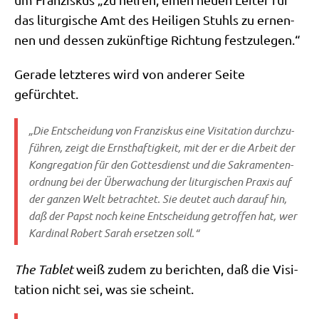
das lit­ur­gi­sche Amt des Hei­li­gen Stuhls zu ernen­
nen und des­sen zukünf­ti­ge Rich­tung festzulegen.“
Gera­de letz­te­res wird von ande­rer Sei­te
gefürchtet.
„Die Ent­schei­dung von Fran­zis­kus eine Visi­ta­ti­on durch­zu­
füh­ren, zeigt die Ernst­haf­tig­keit, mit der er die Arbeit der
Kon­gre­ga­ti­on für den Got­tes­dienst und die Sakra­men­ten­
ord­nung bei der Über­wa­chung der lit­ur­gi­schen Pra­xis auf
der gan­zen Welt betrach­tet. Sie deu­tet auch dar­auf hin,
daß der Papst noch kei­ne Ent­schei­dung getrof­fen hat, wer
Kar­di­nal Robert Sarah erset­zen soll.“
The Tablet
weiß zudem zu berich­ten, daß die Visi­
ta­ti­on nicht sei, was sie scheint.