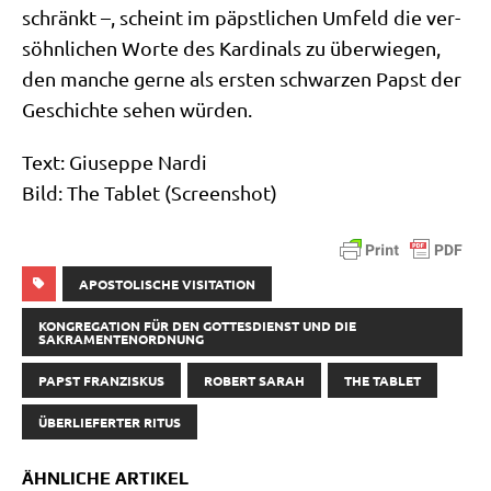
schränkt –, scheint im päpst­li­chen Umfeld die ver­
söhn­li­chen Wor­te des Kar­di­nals zu über­wie­gen,
den man­che ger­ne als ersten schwar­zen Papst der
Geschich­te sehen würden.
Text: Giu­sep­pe Nar­di
Bild: The Tablet (Screen­shot)
APOSTOLISCHE VISITATION
KONGREGATION FÜR DEN GOTTESDIENST UND DIE
SAKRAMENTENORDNUNG
PAPST FRANZISKUS
ROBERT SARAH
THE TABLET
ÜBERLIEFERTER RITUS
ÄHNLICHE ARTIKEL