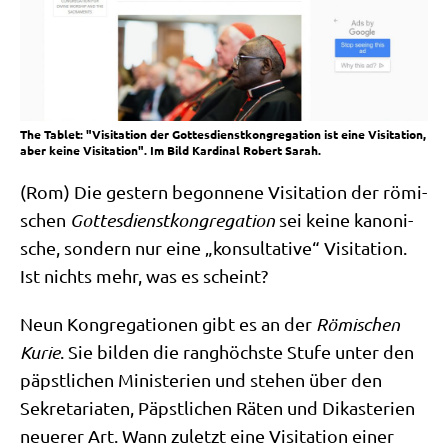
The Tablet: "Visitation der Gottesdienstkongregation ist eine Visitation,
aber keine Visitation". Im Bild Kardinal Robert Sarah.
(Rom) Die gestern begon­ne­ne Visi­ta­ti­on der römi­
schen
Got­tes­dienst­kon­gre­ga­ti­on
sei kei­ne kano­ni­
sche, son­dern nur eine „kon­sul­ta­ti­ve“ Visi­ta­ti­on.
Ist nichts mehr, was es scheint?
Neun Kon­gre­ga­tio­nen gibt es an der
Römi­schen
Kurie
. Sie bil­den die rang­höch­ste Stu­fe unter den
päpst­li­chen Mini­ste­ri­en und ste­hen über den
Sekre­ta­ria­ten, Päpst­li­chen Räten und Dik­aste­ri­en
neue­rer Art. Wann zuletzt eine Visi­ta­ti­on einer