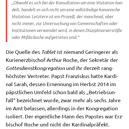
„Obwohl es sich bei der Kon­sul­ta­ti­on um eine Visi­ta­ti­on han­
delt, han­delt es sich nicht um eine voll­stän­di­ge kano­ni­sche
Visi­ta­ti­on. Letz­te­re ist ein Pro­zeß, der manch­mal, aber
nicht immer, zur Unter­su­chung von Gemein­schaf­ten oder
Insti­tu­tio­nen ver­wen­det wird, in denen Dis­zi­pli­nar­ver­stö­ße
oder Miß­bräu­che auf­ge­tre­ten sind.“
Die Quel­le des
Tablet
ist nie­mand Gerin­ge­rer als
Kuri­en­erz­bi­schof Arthur Roche, der Sekre­tär der
Got­tes­dienst­kon­gre­ga­ti­on
und ihr der­zeit rang­
höch­ster Ver­tre­ter. Papst Fran­zis­kus hat­te Kar­di­
nal Sarah, des­sen Ernen­nung im Herbst 2014 im
päpst­li­chen Umfeld schon bald als „Betriebs­un­
fall“ bezeich­net wur­de, zwar mehr als sechs Jah­re
im Amt belas­sen, aller­dings in der Kon­gre­ga­ti­on
iso­liert. Der eigent­li­che Mann des Pap­stes war Erz­
bi­schof Roche und nicht der Kardinalpräfekt.