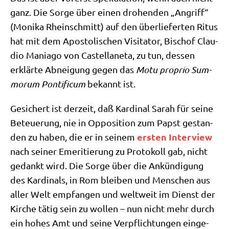
ganz. Die Sor­ge über einen dro­hen­den „Angriff“
(Moni­ka Rhein­schmitt) auf den über­lie­fer­ten Ritus
hat mit dem Apo­sto­li­schen Visi­ta­tor, Bischof Clau­
dio Mania­go von Castel­la­ne­ta, zu tun, des­sen
erklär­te Abnei­gung gegen das
Motu pro­prio Sum­
morum Pon­ti­fi­cum
bekannt ist.
Gesi­chert ist der­zeit, daß Kar­di­nal Sarah für sei­ne
Beteue­rung, nie in Oppo­si­ti­on zum Papst gestan­
ersten Inter­view
den zu haben, die er in sei­nem
nach sei­ner Eme­ri­tie­rung zu Pro­to­koll gab, nicht
gedankt wird. Die Sor­ge über die Ankün­di­gung
des Kar­di­nals, in Rom blei­ben und Men­schen aus
aller Welt emp­fan­gen und welt­weit im Dienst der
Kir­che tätig sein zu wol­len – nun nicht mehr durch
ein hohes Amt und sei­ne Ver­pflich­tun­gen ein­ge­