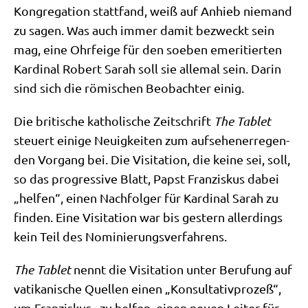
Kon­gre­ga­ti­on statt­fand, weiß auf Anhieb nie­mand
zu sagen. Was auch immer damit bezweckt sein
mag, eine Ohr­fei­ge für den soeben eme­ri­tier­ten
Kar­di­nal Robert Sarah soll sie alle­mal sein. Dar­in
sind sich die römi­schen Beob­ach­ter einig.
Die bri­ti­sche katho­li­sche Zeit­schrift
The Tablet
steu­ert eini­ge Neu­ig­kei­ten zum auf­se­hen­er­re­gen­
den Vor­gang bei. Die Visi­ta­ti­on, die kei­ne sei, soll,
so das pro­gres­si­ve Blatt, Papst Fran­zis­kus dabei
„hel­fen“, einen Nach­fol­ger für Kar­di­nal Sarah zu
fin­den. Eine Visi­ta­ti­on war bis gestern aller­dings
kein Teil des Nominierungsverfahrens.
The Tablet
nennt die Visi­ta­ti­on unter Beru­fung auf
vati­ka­ni­sche Quel­len einen „Kon­sul­ta­tiv­pro­zeß“,
um Fran­zis­kus „zu hel­fen, einen neu­en Lei­ter für