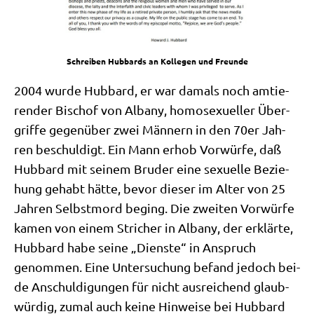
Schrei­ben Hub­bards an Kol­le­gen und Freunde
2004 wur­de Hub­bard, er war damals noch amtie­
ren­der Bischof von Alba­ny, homo­se­xu­el­ler Über­
grif­fe gegen­über zwei Män­nern in den 70er Jah­
ren beschul­digt. Ein Mann erhob Vor­wür­fe, daß
Hub­bard mit sei­nem Bru­der eine sexu­el­le Bezie­
hung gehabt hät­te, bevor die­ser im Alter von 25
Jah­ren Selbst­mord beging. Die zwei­ten Vor­wür­fe
kamen von einem Stri­cher in Alba­ny, der erklär­te,
Hub­bard habe sei­ne „Dien­ste“ in Anspruch
genom­men. Eine Unter­su­chung befand jedoch bei­
de Anschul­di­gun­gen für nicht aus­rei­chend glaub­
wür­dig, zumal auch kei­ne Hin­wei­se bei Hub­bard