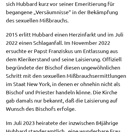
sich Hub­bard kurz vor sei­ner Eme­ri­tie­rung für
began­ge­ne „Ver­säum­nis­se“ in der Bekämp­fung
des sexu­el­len Mißbrauchs.
2015 erlitt Hub­bard einen Herz­in­farkt und im Juli
2022 einen Schlag­an­fall. Im Novem­ber 2022
ersuch­te er Papst Fran­zis­kus um Ent­las­sung aus
dem Kle­ri­ker­stand und sei­ne Lai­sie­rung. Offi­zi­ell
begrün­de­te der Bischof die­sen unge­wöhn­li­chen
Schritt mit den sexu­el­len Miß­brauch­ser­mitt­lun­gen
im Staat New York, in denen er ohne­hin nicht als
Bischof und Prie­ster han­deln kön­ne. Die Kir­che
gab damals nur bekannt, daß die Lai­sie­rung auf
Wunsch des Bischofs erfolge.
Im Juli 2023 hei­ra­te­te der inzwi­schen 84jährige
Hub­bard stan­des­amt­lich „eine wun­der­ba­re Frau,