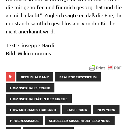
die mir gehol­fen und für mich gesorgt hat und die
an mich glaubt“. Zugleich sag­te er, daß die Ehe, da
nur stan­des­amt­lich geschlos­sen, von der Kir­che
nicht aner­kannt wird.
Text: Giu­sep­pe Nar­di
Bild: Wiki­com­mons
BISTUM ALBANY
FRAUENPRIESTERTUM
HOMOSEXUALISIERUNG
HOMOSEXUALITÄT IN DER KIRCHE
HOWARD JAMES HUBBARD
LAISIERUNG
NEW YORK
PROGRESSISMUS
SEXUELLER MISSBRAUCHSSKANDAL