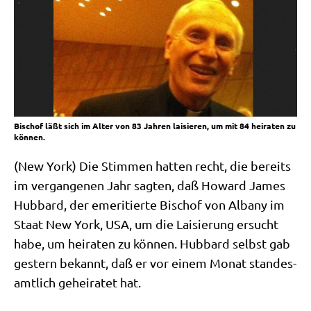
Bischof läßt sich im Alter von 83 Jahren laisieren, um mit 84 heiraten zu
können.
(New York) Die Stim­men hat­ten recht, die bereits
im ver­gan­ge­nen Jahr sag­ten, daß Howard James
Hub­bard, der eme­ri­tier­te Bischof von Alba­ny im
Staat New York, USA, um die Lai­sie­rung ersucht
habe, um hei­ra­ten zu kön­nen. Hub­bard selbst gab
gestern bekannt, daß er vor einem Monat stan­des­
amt­lich gehei­ra­tet hat.