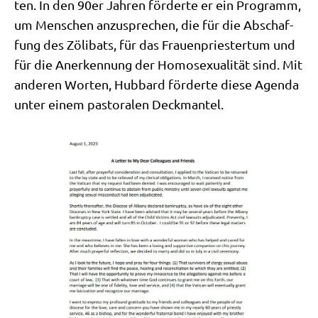
ten. In den 90er Jah­ren för­der­te er ein Pro­gramm,
um Men­schen anzu­spre­chen, die für die Abschaf­
fung des Zöli­bats, für das Frau­en­prie­ster­tum und
für die Aner­ken­nung der Homo­se­xua­li­tät sind. Mit
ande­ren Wor­ten, Hub­bard för­der­te die­se Agen­da
unter einem pasto­ra­len Deckmantel.