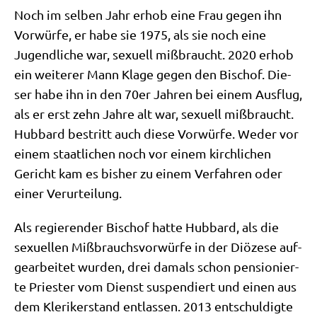
Noch im sel­ben Jahr erhob eine Frau gegen ihn
Vor­wür­fe, er habe sie 1975, als sie noch eine
Jugend­li­che war, sexu­ell miß­braucht. 2020 erhob
ein wei­te­rer Mann Kla­ge gegen den Bischof. Die­
ser habe ihn in den 70er Jah­ren bei einem Aus­flug,
als er erst zehn Jah­re alt war, sexu­ell miß­braucht.
Hub­bard bestritt auch die­se Vor­wür­fe. Weder vor
einem staat­li­chen noch vor einem kirch­li­chen
Gericht kam es bis­her zu einem Ver­fah­ren oder
einer Verurteilung.
Als regie­ren­der Bischof hat­te Hub­bard, als die
sexu­el­len Miß­brauchs­vor­wür­fe in der Diö­ze­se auf­
ge­ar­bei­tet wur­den, drei damals schon pen­sio­nier­
te Prie­ster vom Dienst sus­pen­diert und einen aus
dem Kle­ri­ker­stand ent­las­sen. 2013 ent­schul­dig­te