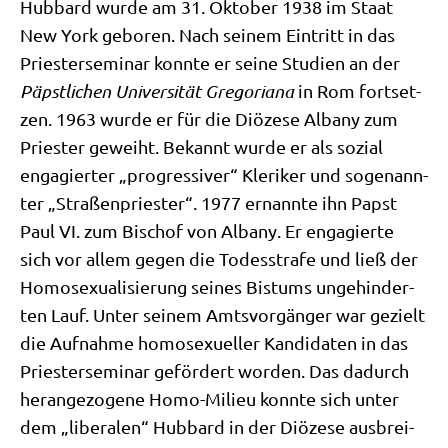
Hub­bard wur­de am 31. Okto­ber 1938 im Staat
New York gebo­ren. Nach sei­nem Ein­tritt in das
Prie­ster­se­mi­nar konn­te er sei­ne Stu­di­en an der
Päpst­li­chen Uni­ver­si­tät Gre­go­ria­na
in Rom fort­set­
zen. 1963 wur­de er für die Diö­ze­se Alba­ny zum
Prie­ster geweiht. Bekannt wur­de er als sozi­al
enga­gier­ter „pro­gres­si­ver“ Kle­ri­ker und soge­nann­
ter „Stra­ßen­prie­ster“. 1977 ernann­te ihn Papst
Paul VI. zum Bischof von Alba­ny. Er enga­gier­te
sich vor allem gegen die Todes­stra­fe und ließ der
Homo­se­xua­li­sie­rung sei­nes Bis­tums unge­hin­der­
ten Lauf. Unter sei­nem Amts­vor­gän­ger war gezielt
die Auf­nah­me homo­se­xu­el­ler Kan­di­da­ten in das
Prie­ster­se­mi­nar geför­dert wor­den. Das dadurch
her­an­ge­zo­ge­ne Homo-Milieu konn­te sich unter
dem „libe­ra­len“ Hub­bard in der Diö­ze­se aus­brei­