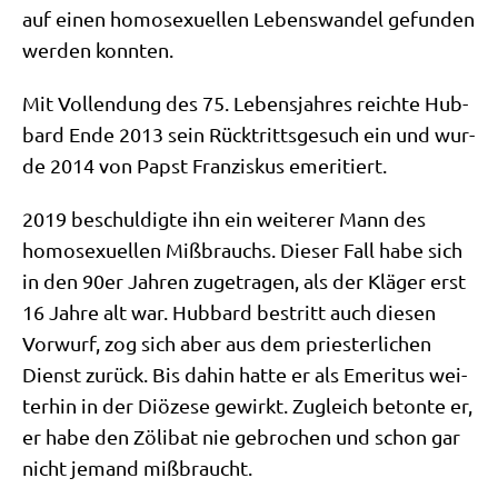
auf einen homo­se­xu­el­len Lebens­wan­del gefun­den
wer­den konnten.
Mit Voll­endung des 75. Lebens­jah­res reich­te Hub­
bard Ende 2013 sein Rück­tritts­ge­such ein und wur­
de 2014 von Papst Fran­zis­kus emeritiert.
2019 beschul­dig­te ihn ein wei­te­rer Mann des
homo­se­xu­el­len Miß­brauchs. Die­ser Fall habe sich
in den 90er Jah­ren zuge­tra­gen, als der Klä­ger erst
16 Jah­re alt war. Hub­bard bestritt auch die­sen
Vor­wurf, zog sich aber aus dem prie­ster­li­chen
Dienst zurück. Bis dahin hat­te er als Eme­ri­tus wei­
ter­hin in der Diö­ze­se gewirkt. Zugleich beton­te er,
er habe den Zöli­bat nie gebro­chen und schon gar
nicht jemand mißbraucht.