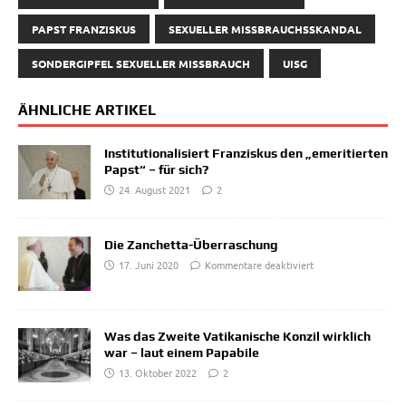
PAPST FRANZISKUS
SEXUELLER MISSBRAUCHSSKANDAL
SONDERGIPFEL SEXUELLER MISSBRAUCH
UISG
ÄHNLICHE ARTIKEL
Institutionalisiert Franziskus den „emeritierten
Papst“ – für sich?
24. August 2021
2
Die Zanchetta-Überraschung
17. Juni 2020
Kommentare deaktiviert
Was das Zweite Vatikanische Konzil wirklich
war – laut einem Papabile
13. Oktober 2022
2