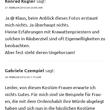
Konrad Kugler
sagt:
27. FEBRUAR 2019 UM 20:49 UHR
Ja @ Klaus, beim Anblick die­ses Fotos erstaunt
mich nichts. Ja über­haupt nichts.
Mei­ne Erfah­run­gen mit Kra­wat­ten­prie­stern und
sol­chen in Räu­ber­zi­vil sind oft Eigen­wil­lig­kei­ten zu
beobachten.
Aber fest steht deren Ungehorsam!
Gabriele Czempiel
sagt:
28. FEBRUAR 2019 UM 1:13 UHR
Lei­der, von die­sen Kostüm-Frau­en erwar­te ich
nichts Gutes. Für mich sind sie Bei­spie­le für Frau­
en, die mit dem Ordens­ha­bit ihre Wür­de abge­legt
haben und sich nun in die häss­li­chen Kostü­me