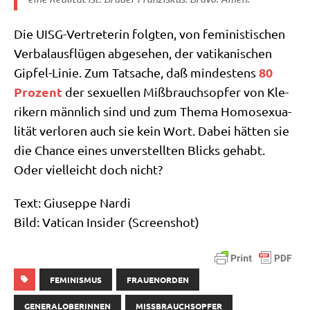
Die UISG-Ver­tre­te­rin folg­ten, von femi­ni­sti­schen
Ver­bal­aus­flü­gen abge­se­hen, der vati­ka­ni­schen
80
Gip­fel-Linie. Zum Tat­sa­che, daß min­de­stens
Pro­zent
der sexu­el­len Miß­brauchs­op­fer von Kle­
ri­kern männ­lich sind und zum The­ma Homo­se­xua­
li­tät ver­lo­ren auch sie kein Wort. Dabei hät­ten sie
die Chan­ce eines unver­stell­ten Blicks gehabt.
Oder viel­leicht doch nicht?
Text: Giu­sep­pe Nar­di
Bild: Vati­can Insi­der (Screen­shot)
FEMINISMUS
FRAUENORDEN
GENERALOBERINNEN
MISSBRAUCHSOPFER