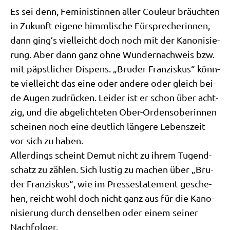
Es sei denn, Femi­ni­stin­nen aller Cou­leur bräuch­ten
in Zukunft eige­ne himm­li­sche Für­spre­che­rin­nen,
dann ging’s viel­leicht doch noch mit der Kano­ni­sie­
rung. Aber dann ganz ohne Wun­der­nach­weis bzw.
mit päpst­li­cher Dis­pens. „Bru­der Fran­zis­kus“ könn­
te viel­leicht das eine oder ande­re oder gleich bei­
de Augen zudrücken. Lei­der ist er schon über acht­
zig, und die abge­lich­te­ten Ober-Ordens­obe­rin­nen
schei­nen noch eine deut­lich län­ge­re Lebens­zeit
vor sich zu haben.
Aller­dings scheint Demut nicht zu ihrem Tugend­
schatz zu zäh­len. Sich lustig zu machen über „Bru­
der Fran­zis­kus“, wie im Pres­se­state­ment gesche­
hen, reicht wohl doch nicht ganz aus für die Kano­
ni­sie­rung durch den­sel­ben oder einem sei­ner
Nachfolger.