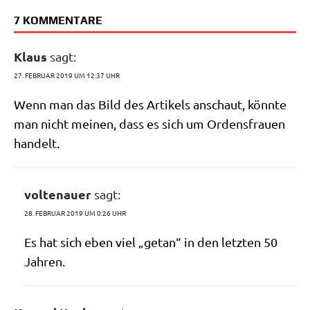
7 KOMMENTARE
Klaus
sagt:
27. FEBRUAR 2019 UM 12:37 UHR
Wenn man das Bild des Arti­kels anschaut, könn­te
man nicht mei­nen, dass es sich um Ordens­frau­en
handelt.
voltenauer
sagt:
28. FEBRUAR 2019 UM 0:26 UHR
Es hat sich eben viel „getan“ in den letz­ten 50
Jahren.