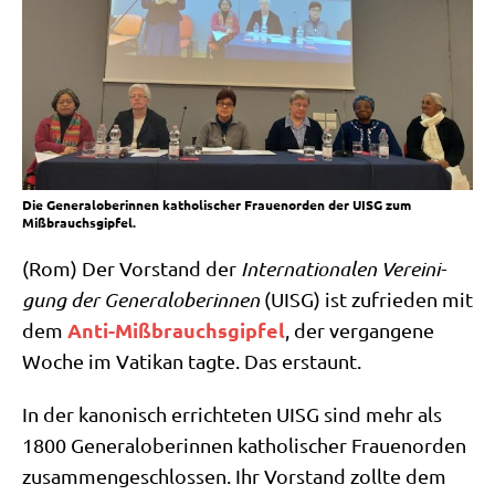
Die Generaloberinnen katholischer Frauenorden der UISG zum
Mißbrauchsgipfel.
(Rom) Der Vor­stand der
Inter­na­tio­na­len Ver­ei­ni­
gung der Gene­ral­obe­rin­nen
(UISG) ist zufrie­den mit
Anti-Miß­brauchs­gip­fel
dem
, der ver­gan­ge­ne
Woche im Vati­kan tag­te. Das erstaunt.
In der kano­nisch errich­te­ten UISG sind mehr als
1800 Gene­ral­obe­rin­nen katho­li­scher Frau­en­or­den
zusam­men­ge­schlos­sen. Ihr Vor­stand zoll­te dem