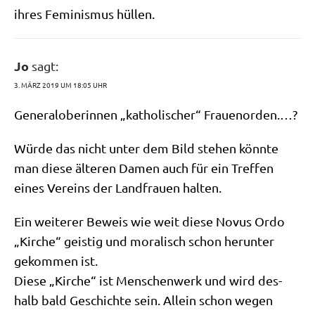
ihres Femi­nis­mus hüllen.
Jo
sagt:
3. MÄRZ 2019 UM 18:05 UHR
Gene­ral­obe­rin­nen „katho­li­scher“ Frauenorden.…?
Wür­de das nicht unter dem Bild ste­hen könn­te
man die­se älte­ren Damen auch für ein Tref­fen
eines Ver­eins der Land­frau­en halten.
Ein wei­te­rer Beweis wie weit die­se Novus Ordo
„Kir­che“ gei­stig und mora­lisch schon her­un­ter
gekom­men ist.
Die­se „Kir­che“ ist Men­schen­werk und wird des­
halb bald Geschich­te sein. Allein schon wegen