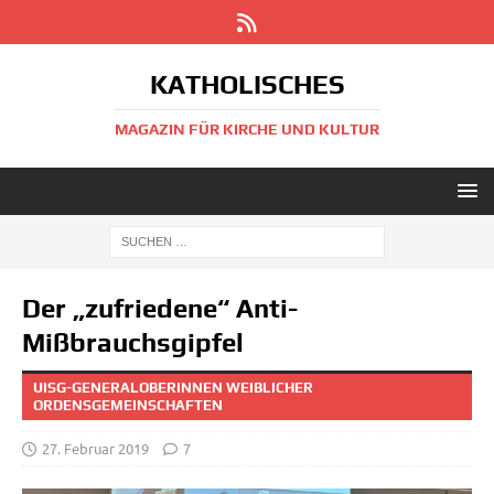
KATHOLISCHES
MAGAZIN FÜR KIRCHE UND KULTUR
Der „zufriedene“ Anti-
Mißbrauchsgipfel
UISG-GENERALOBERINNEN WEIBLICHER
ORDENSGEMEINSCHAFTEN
27. Februar 2019
7