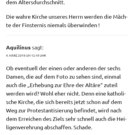
dem Altersdurchschnitt.
Die wah­re Kir­che unse­res Herrn wer­den die Mäch­
te der Fin­ster­nis nie­mals überwinden !
Aquilinus
sagt:
4. MÄRZ 2019 UM 12:19 UHR
Ob even­tu­ell der einen oder ande­ren der sechs
Damen, die auf dem Foto zu sehen sind, ein­mal
auch die „Erhe­bung zur Ehre der Altä­re“ zuteil
wer­den wird? Wohl eher nicht. Denn eine katho­li­
sche Kir­che, die sich bereits jetzt schon auf dem
Weg zur Pro­te­stan­ti­sie­rung befin­det, wird nach
dem Errei­chen des Ziels sehr schnell auch die Hei­
li­gen­ver­eh­rung abschaf­fen. Schade.