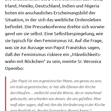
Irland, Mexi­ko, Deutsch­land, Indi­en und Nige­ria
boten ein anschau­li­ches Erschei­nungs­bild der
Situa­ti­on, in der sich das weib­li­che Ordens­le­ben
befin­det. Die Pres­se­kon­fe­renz dreh­te sich vor­wie­
gend um sie selbst. Eine Selbst­be­spie­ge­lung, wie
sie typisch für den Femi­nis­mus ist. Auf die Fra­ge,
was sie zur Aus­sa­ge von Papst Fran­zis­kus sagen,
daß der Femi­nis­mus ris­kie­re ein „Männ­lich­keits­
wahn mit Röck­chen“ zu sein, mein­te Sr. Vero­ni­ca
Openibo:
„Der Papst ist ein argen­ti­ni­scher Mann, um genau zu sein,
ein italo-argen­ti­ni­scher, er hat alle Ebe­nen der Kir­che
durch­lau­fen… viel­leicht sind die Wor­te, die er manch­mal
gebraucht, ver­schie­den von denen, die uns gefal­len. Man
muß aber sagen, daß mit ihm die Ver­än­de­rung in der Kir­che
eine Rea­li­tät ist. Bru­der Fran­zis­kus: Bra­vo! Amen.“