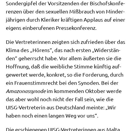
Son­der­gip­fel der Vor­sit­zen­den der Bischofs­kon­fe­
ren­zen über den sexu­el­len Miß­brauch von Min­der­
jäh­ri­gen durch Kle­ri­ker kräf­ti­gen Applaus auf einer
eigens ein­be­ru­fe­nen Pressekonferenz.
Die Ver­tre­te­rin­nen zeig­ten sich zufrie­den über das
Kli­ma des „Hörens“, das nach ersten „Wider­stän­
den“ geherrscht habe. Vor allem äußer­ten sie die
Hoff­nung, daß die weib­li­che Stim­me künf­tig auf­
ge­wer­tet wer­de, kon­kret, so die For­de­rung, durch
ein Frau­en­stimm­recht bei den Syn­oden. Bei der
Ama­zo­nas­syn­ode
im kom­men­den Okto­ber wer­de
das aber wohl noch nicht der Fall sein, wie die
UISG-Ver­tre­te­rin aus Deutsch­land mein­te: „Wir
haben noch einen lan­gen Weg vor uns“.
Die erschie­ne­nen UISG-Ver­tre­te­rin­nen aus Mal­ta,