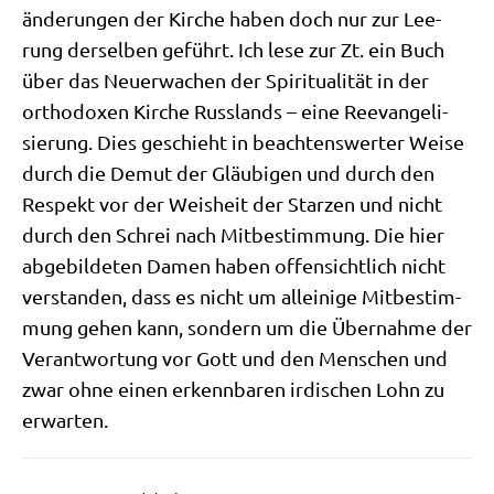
än­de­run­gen der Kir­che haben doch nur zur Lee­
rung der­sel­ben geführt. Ich lese zur Zt. ein Buch
über das Neu­erwa­chen der Spi­ri­tua­li­tät in der
ortho­do­xen Kir­che Russ­lands – eine Ree­van­ge­li­
sie­rung. Dies geschieht in beach­tens­wer­ter Wei­se
durch die Demut der Gläu­bi­gen und durch den
Respekt vor der Weis­heit der Star­zen und nicht
durch den Schrei nach Mit­be­stim­mung. Die hier
abge­bil­de­ten Damen haben offen­sicht­lich nicht
ver­stan­den, dass es nicht um allei­ni­ge Mit­be­stim­
mung gehen kann, son­dern um die Über­nah­me der
Ver­ant­wor­tung vor Gott und den Men­schen und
zwar ohne einen erkenn­ba­ren irdi­schen Lohn zu
erwarten.