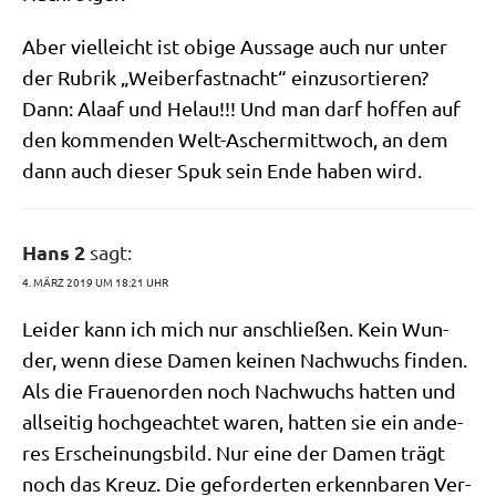
Aber viel­leicht ist obi­ge Aus­sa­ge auch nur unter
der Rubrik „Wei­ber­fast­nacht“ ein­zu­sor­tie­ren?
Dann: Alaaf und Hel­au!!! Und man darf hof­fen auf
den kom­men­den Welt-Ascher­mitt­woch, an dem
dann auch die­ser Spuk sein Ende haben wird.
Hans 2
sagt:
4. MÄRZ 2019 UM 18:21 UHR
Lei­der kann ich mich nur anschlie­ßen. Kein Wun­
der, wenn die­se Damen kei­nen Nach­wuchs fin­den.
Als die Frau­en­or­den noch Nach­wuchs hat­ten und
all­sei­tig hoch­ge­ach­tet waren, hat­ten sie ein ande­
res Erschei­nungs­bild. Nur eine der Damen trägt
noch das Kreuz. Die gefor­der­ten erkenn­ba­ren Ver­